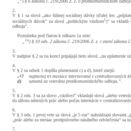
„
) § 6 zákona č. 219/2006 Z. z. o protikomunistickom odboji
2.
V § 1 sa slová „ako štátnej sociálnej dávky (ďalej len „prípla
1
sociálnych dávok“ za slová „politickým väzňom
)“ sa vkladá
odboja“.
Poznámka pod čiarou k odkazu 1a znie:
1a
„
) § 10 ods. 2 zákona č. 219/2006 Z. z. v znení zákona č
3.
V nadpise § 2 sa na konci pripájajú tieto slová: „na uplatnenie n
4.
V § 2 sa odsek 1 dopĺňa písmenami c) a d), ktoré znejú:
„c)
najmenej tri mesiace internovaná v centralizovaných kl
d)
uznaná za veterána protikomunistického odboja.“.
5.
V § 2 ods. 3 sa za slovo „väzňovi“ vkladajú slová „alebo veterá
do tábora nútených prác alebo počas internácie v centralizovaný
6.
V § 3 ods. 1 prvej vete sa slová „je 5 eur“ nahrádzajú slovami „
„prác alebo za mesiac protiprávneho násilného odvlečenia“ sa na
7.