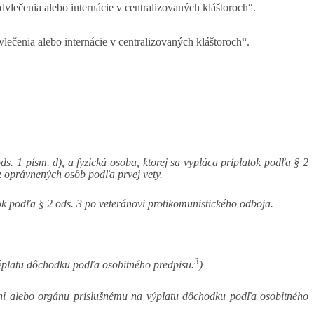
dvlečenia alebo internácie v centralizovaných kláštoroch“.
vlečenia alebo internácie v centralizovaných kláštoroch“.
s. 1 písm. d), a fyzická osoba, ktorej sa vypláca príplatok podľa § 2
 z oprávnených osôb podľa prvej vety.
ok podľa § 2 ods. 3 po veteránovi protikomunistického odboja.
3
výplatu dôchodku podľa osobitného predpisu.
)
vni alebo orgánu príslušnému na výplatu dôchodku podľa osobitného