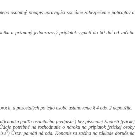
lebo osobitný predpis upravujúci sociálne zabezpečenie policajtov a
atku a priznaný jednorazový príplatok vyplatí do 60 dní od začatia
roch, a pozostalých po tejto osobe ustanovenie § 4 ods. 2 nepoužije.
3
u dôchodku podľa osobitného predpisu
) bez písomnej žiadosti fyzickej
Údaje potrebné na rozhodnutie o nároku na príplatok fyzickej osoby
3
isu
) Ústav pamäti národa. Konanie sa začína na základe doručenia