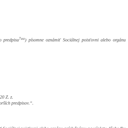
7aa
o predpisu
) písomne oznámiť Sociálnej poisťovni alebo orgánu
20 Z. z.
orších predpisov.“.