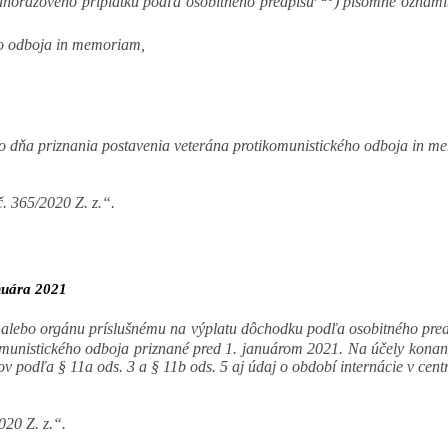
dnorazového príplatku podľa osobitného predpisu
) písomne oznámi
ého odboja in memoriam,
do dňa priznania postavenia veterána protikomunistického odboja in m
č. 365/2020 Z. z.“.
nuára 2021
i alebo orgánu príslušnému na výplatu dôchodku podľa osobitného pre
omunistického odboja priznané pred 1. januárom 2021. Na účely konan
podľa § 11a ods. 3 a § 11b ods. 5 aj údaj o období internácie v cent
020 Z. z.“.