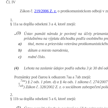
Čl. IV
Zákon č.
219/2006 Z. z.
o protikomunistickom odboji v zn
1.
§ 11a sa dopĺňa odsekmi 3 a 4, ktoré znejú:
„(3)
Ústav pamäti národa je povinný na účely priznania
príslušnému na výplatu dôchodku podľa osobitného pr
a)
titul, meno a priezvisko veterána protikomunistickéh
b)
dátum a miesto narodenia,
c)
rodné číslo.
(4)
Lehota na zaslanie údajov podľa odseku 3 je 30 dní od
Poznámky pod čiarou k odkazom 7aa a 7ab znejú:
7aa
„
) § 2 ods. 1 písm. d) a § 4a ods. 1 zákona č. 274/200
7ab
) Zákon č. 328/2002 Z. z. o sociálnom zabezpečení poli
2.
§ 11b sa dopĺňa odsekmi 5 a 6, ktoré znejú:
„(5)