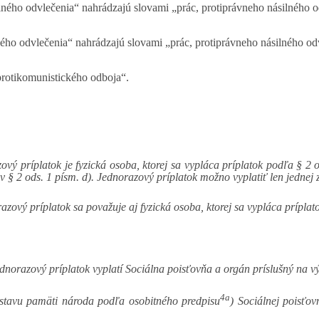
ilného odvlečenia“ nahrádzajú slovami „prác, protiprávneho násilného o
lného odvlečenia“ nahrádzajú slovami „prác, protiprávneho násilného od
 protikomunistického odboja“.
 príplatok je fyzická osoba, ktorej sa vypláca príplatok podľa § 2 od
v § 2 ods. 1 písm. d). Jednorazový príplatok možno vyplatiť len jednej
ový príplatok sa považuje aj fyzická osoba, ktorej sa vypláca príplat
ednorazový príplatok vyplatí Sociálna poisťovňa a orgán príslušný na 
4a
stavu pamäti národa podľa osobitného predpisu
) Sociálnej poisťo