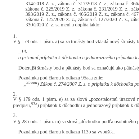
314/2018 Z. z., zákona č. 317/2018 Z. z., zákona č. 366/
zákona č. 225/2019 Z. z., zákona č. 231/2019 Z. z., zák
393/2019 Z. z., zákona č. 466/2019 Z. z., zákona č. 467/
zákona č. 125/2020 Z. z., zákona č. 127/2020 Z. z., záko
330/2020 Z. z. sa mení a dopĺňa takto:
1.
V § 179 ods. 1 písm. a) sa za trinásty bod vkladá nový štrnásty b
„14.
o priznaní príplatku k dôchodku a jednorazového príplatku k
Doterajší štrnásty bod a pätnásty bod sa označujú ako pätnást
Poznámka pod čiarou k odkazu 95aaa znie:
95aaa
„
) Zákon č. 274/2007 Z. z. o príplatku k dôchodku p
2.
V § 179 ods. 1 písm. e) sa za slová „pozostalostnú úrazovú
93a
predpisu,
) príplatok k dôchodku a jednorazový príplatok k 
3.
V § 285 ods. 1 písm. m) sa slová „dôchodku podľa osobitného 
Poznámka pod čiarou k odkazu 113b sa vypúšťa.