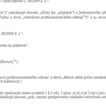
 v znení zákona č. 58/2009 Z. z.“.
tok“)“ nahrádzajú slovami „(ďalej len „príplatok“) a jednorazového p
1a
 čiarka a slová „veteránom protikomunistického odboja
)“ a za slov
. 58/2009 Z. z.“.
ároku na príplatok“.
3c
áštoroch,
)
novi protikomunistického odboja“ a slová „štátoch alebo počas zaradeni
ch kláštoroch,“.
pre oprávnenú osobu uvedenú v § 2 ods. 1 písm. a) až c) je 5 eur a pre 
hrádzajú slovami „prác, mesiac protiprávneho násilného odvlečenia ale