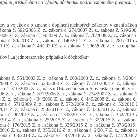
3
 orgánu príslušnému na výplatu dôchodku podľa osobitného predpisu.
)
tov a vojakov a o zmene a doplnení niektorých zákonov v znení zákona
zákona č. 592/2006 Z. z., zákona č. 274/2007 Z. z., zákona č. 519/200
009 Z. z., zákona č. 59/2009 Z. z., zákona č. 70/2009 Z. z., zákona č
ona č. 80/2013 Z. z., zákona č. 140/2015 Z. z., zákona č. 281/2015 Z
19 Z. z., zákona č. 46/2020 Z. z. a zákona č. 296/2020 Z. z. sa dopĺňa 
 slová „a jednorazového príplatku k dôchodku“.
kona č. 551/2003 Z. z., zákona č. 600/2003 Z. z., zákona č. 5/2004 
004 Z. z., zákona č. 523/2004 Z. z., zákona č. 721/2004 Z. z., zákona 
ona č. 310/2006 Z. z., nálezu Ústavného súdu Slovenskej republiky č.
06 Z. z., zákona č. 677/2006 Z. z., zákona č. 274/2007 Z. z., zákona č
Z. z., zákona č. 434/2008 Z. z., zákona č. 449/2008 Z. z., zákona č.
ona č. 571/2009 Z. z., zákona č. 572/2009 Z. z., zákona č. 52/2010 Z
011 Z. z., zákona č. 250/2011 Z. z., zákona č. 334/2011 Z. z., zákona 
ona č. 96/2013 Z. z., zákona č. 338/2013 Z. z., zákona č. 352/2013 Z
2014 Z. z., zákona č. 25/2015 Z. z., zákona č. 32/2015 Z. z., zákona
ona č. 176/2015 Z. z., zákona č. 336/2015 Z. z., zákona č. 378/2015 
2016 Z. z., zákona č. 355/2016 Z. z., zákona č. 2/2017 Z. z., zákona 
ona č. 63/2018 Z. z., zákona č. 87/2018 Z. z., zákona č. 177/2018 Z