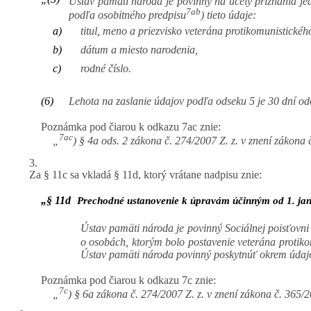
Ústav pamäti národa je povinný na účely priznania je
7ab
podľa osobitného predpisu
) tieto údaje:
a)
titul, meno a priezvisko veterána protikomunistick
b)
dátum a miesto narodenia,
c)
rodné číslo.
(6)
Lehota na zaslanie údajov podľa odseku 5 je 30 dní o
Poznámka pod čiarou k odkazu 7ac znie:
7ac
„
) § 4a ods. 2 zákona č. 274/2007 Z. z. v znení zákona 
3.
Za § 11c sa vkladá § 11d, ktorý vrátane nadpisu znie:
„§ 11d
Prechodné ustanovenie k úpravám účinným od 1. ja
Ústav pamäti národa je povinný Sociálnej poisťovn
o osobách, ktorým bolo postavenie veterána protik
Ústav pamäti národa povinný poskytnúť okrem údajov 
Poznámka pod čiarou k odkazu 7c znie:
7c
„
) § 6a zákona č. 274/2007 Z. z. v znení zákona č. 365/2