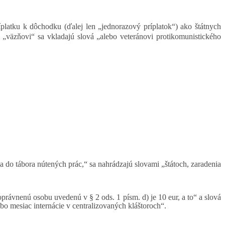
ríplatku k dôchodku (ďalej len „jednorazový príplatok“) ako štátnych
o „väzňovi“ sa vkladajú slová „alebo veteránovi protikomunistického
a do tábora nútených prác,“ sa nahrádzajú slovami „štátoch, zaradenia
oprávnenú osobu uvedenú v § 2 ods. 1 písm. d) je 10 eur, a to“ a slová
bo mesiac internácie v centralizovaných kláštoroch“.