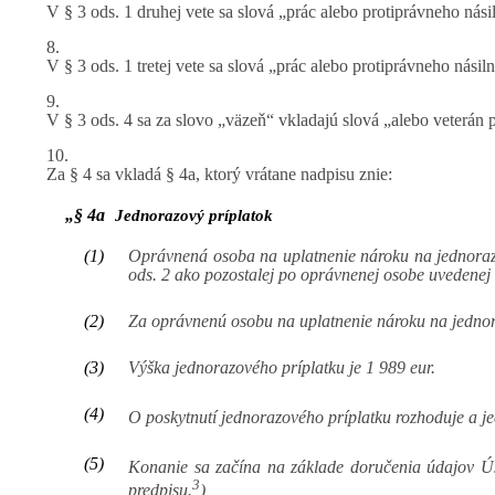
V § 3 ods. 1 druhej vete sa slová „prác alebo protiprávneho nás
8.
V § 3 ods. 1 tretej vete sa slová „prác alebo protiprávneho nási
9.
V § 3 ods. 4 sa za slovo „väzeň“ vkladajú slová „alebo veterán
10.
Za § 4 sa vkladá § 4a, ktorý vrátane nadpisu znie:
„§ 4a
Jednorazový príplatok
(1)
Oprávnená osoba na uplatnenie nároku na jednorazový
ods. 2 ako pozostalej po oprávnenej osobe uvedenej 
(2)
Za oprávnenú osobu na uplatnenie nároku na jednoraz
(3)
Výška jednorazového príplatku je 1 989 eur.
(4)
O poskytnutí jednorazového príplatku rozhoduje a j
(5)
Konanie sa začína na základe doručenia údajov Ú
3
predpisu.
)