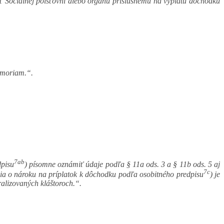
ť Sociálnej poisťovni alebo orgánu príslušnému na výplatu dôchodku
emoriam.“.
7ab
dpisu
) písomne oznámiť údaje podľa § 11a ods. 3 a § 11b ods. 5 aj
7c
ia o nároku na príplatok k dôchodku podľa osobitného predpisu
) je
ralizovaných kláštoroch.“.