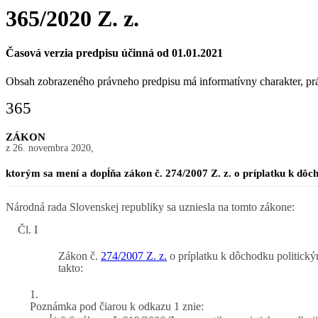
365/2020 Z. z.
Časová verzia predpisu účinná od 01.01.2021
Obsah zobrazeného právneho predpisu má informatívny charakter, p
365
ZÁKON
z 26. novembra 2020,
ktorým sa mení a dopĺňa zákon č. 274/2007 Z. z. o príplatku k dô
Národná rada Slovenskej republiky sa uzniesla na tomto zákone:
Čl. I
Zákon č.
274/2007 Z. z.
o príplatku k dôchodku politický
takto:
1.
Poznámka pod čiarou k odkazu 1 znie:
1