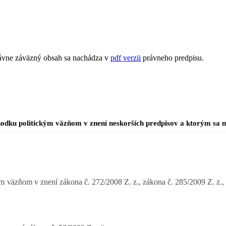
rávne záväzný obsah sa nachádza v
pdf verzii
právneho predpisu.
chodku politickým väzňom v znení neskorších predpisov a ktorým sa 
m väzňom v znení zákona č. 272/2008 Z. z., zákona č. 285/2009 Z. z., 