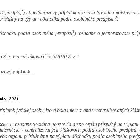
2
ý predpis,
) ak jednorazový príplatok priznáva Sociálna poisťovňa, a
3
 príslušný na výplatu dôchodku podľa osobitného predpisu.
)
3
dôchodku podľa osobitného predpisu
) rozhodne o jednorazovom prípl
6 Z. z. v znení zákona č. 365/2020 Z. z.“.
razový príplatok“.
uára 2021
latok fyzickej osoby, ktorá bola internovaná v centralizovaných klášto
dseku 1 rozhodne Sociálna poisťovňa alebo orgán príslušný na výplat
nternácie v centralizovaných kláštoroch podľa osobitného predpisu. 
alebo orgánu príslušnému na výplatu dôchodku podľa osobitného predp