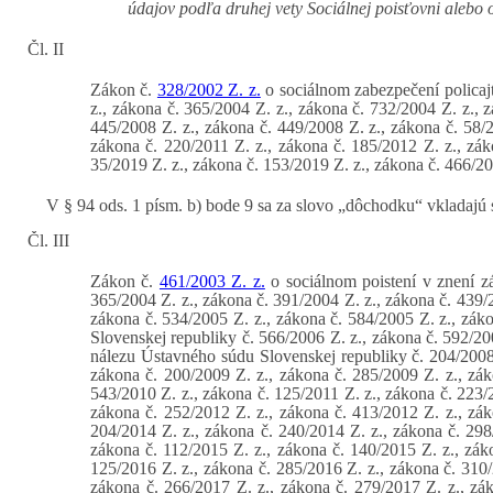
údajov podľa druhej vety Sociálnej poisťovni alebo
Čl. II
Zákon č.
328/2002 Z. z.
o sociálnom zabezpečení policaj
z., zákona č. 365/2004 Z. z., zákona č. 732/2004 Z. z., 
445/2008 Z. z., zákona č. 449/2008 Z. z., zákona č. 58/2
zákona č. 220/2011 Z. z., zákona č. 185/2012 Z. z., zák
35/2019 Z. z., zákona č. 153/2019 Z. z., zákona č. 466/20
V § 94 ods. 1 písm. b) bode 9 sa za slovo „dôchodku“ vkladajú
Čl. III
Zákon č.
461/2003 Z. z.
o sociálnom poistení v znení zá
365/2004 Z. z., zákona č. 391/2004 Z. z., zákona č. 439/2
zákona č. 534/2005 Z. z., zákona č. 584/2005 Z. z., zák
Slovenskej republiky č. 566/2006 Z. z., zákona č. 592/20
nálezu Ústavného súdu Slovenskej republiky č. 204/2008 
zákona č. 200/2009 Z. z., zákona č. 285/2009 Z. z., zák
543/2010 Z. z., zákona č. 125/2011 Z. z., zákona č. 223/2
zákona č. 252/2012 Z. z., zákona č. 413/2012 Z. z., zák
204/2014 Z. z., zákona č. 240/2014 Z. z., zákona č. 298/
zákona č. 112/2015 Z. z., zákona č. 140/2015 Z. z., zák
125/2016 Z. z., zákona č. 285/2016 Z. z., zákona č. 310/
zákona č. 266/2017 Z. z., zákona č. 279/2017 Z. z., zák