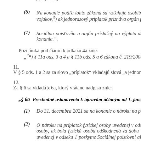
(6)
Na konanie podľa tohto zákona sa vzťahuje osobitn
3
vojakov,
) ak jednorazový príplatok priznáva orgán
(7)
Sociálna poisťovňa a orgán príslušný na výplatu 
konania.“.
Poznámka pod čiarou k odkazu 4a znie:
4a
„
) § 11a ods. 3 a 4 a § 11b ods. 5 a 6 zákona č. 219/200
11.
V § 5 ods. 1 a 2 sa za slovo „príplatok“ vkladajú slová „a jedno
12.
Za § 6 sa vkladá § 6a, ktorý vrátane nadpisu znie:
„§ 6a
Prechodné ustanovenia k úpravám účinným od 1. jan
(1)
Do 31. decembra 2021 sa na konanie o nároku na príp
(2)
O nároku na príplatok fyzickej osoby uvedenej v o
osoby, ak bola fyzická osoba odškodnená za dobu i
uvedenej v odseku 1 poskytne Sociálnej poisťovni 