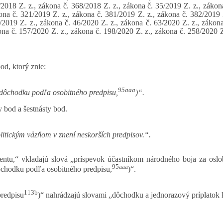
2018 Z. z., zákona č. 368/2018 Z. z., zákona č. 35/2019 Z. z., zákon
ona č. 321/2019 Z. z., zákona č. 381/2019 Z. z., zákona č. 382/2019 
2019 Z. z., zákona č. 46/2020 Z. z., zákona č. 63/2020 Z. z., zákona
na č. 157/2020 Z. z., zákona č. 198/2020 Z. z., zákona č. 258/2020 Z
od, ktorý znie:
95aaa
 dôchodku podľa osobitného predpisu,
)“.
y bod a šestnásty bod.
olitickým väzňom v znení neskorších predpisov.“.
 rentu,“ vkladajú slová „príspevok účastníkom národného boja za o
95aaa
dôchodku podľa osobitného predpisu,
)“.
113b
predpisu
)“ nahrádzajú slovami „dôchodku a jednorazový príplatok