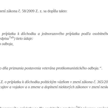
ení zákona č. 58/2009 Z. z. sa dopĺňa takto:
 príplatku k dôchodku a jednorazového príplatku podľa osobitnéh
7ab
edpisu
) tieto údaje:
o odboja,
o dňa priznania postavenia veterána protikomunistického odboja.“.
7 Z. o príplatku k dôchodku politickým väzňom v znení zákona č. 365/20
cajtov a vojakov a o zmene a doplnení niektorých zákonov v znení nesk
7ac