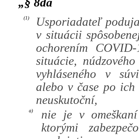
„§ 8da
Usporiadateľ poduja
(1)
v situácii spôsobene
ochorením COVID-1
situácie, núdzového
vyhláseného v súv
alebo v čase po ich
neuskutoční,
nie je v omeškaní
a)
ktorými zabezpečo