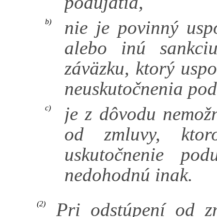
podujatia,
nie je povinný usp
b)
alebo inú sankci
záväzku, ktorý usp
neuskutočnenia pod
je z dôvodu nemožn
c)
od zmluvy, ktoro
uskutočnenie pod
nedohodnú inak.
Pri odstúpení od z
(2)