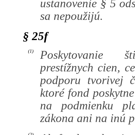
ustanovenie § 5 ods
sa nepoužijú.
§ 25f
Poskytovanie št
(1)
prestížnych cien, c
podporu tvorivej č
ktoré fond poskytne
na podmienku pla
zákona ani na inú 
(2)