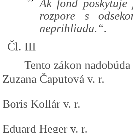
Ak fond poskytuje 
rozpore s odsek
neprihliada.“.
Čl. III
Tento zákon nadobúda 
Zuzana Čaputová v. r.
Boris Kollár v. r.
Eduard Heger v. r.