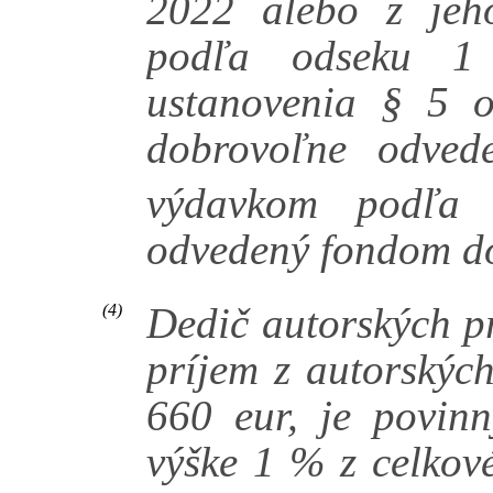
2022 alebo z jeh
podľa odseku 1 
ustanovenia § 5 o
dobrovoľne odved
výdavkom podľa o
odvedený fondom d
Dedič autorských pr
(4)
príjem z autorskýc
660 eur, je povin
výške 1 % z celkov