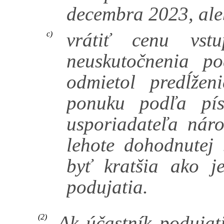
decembra 2023, al
vrátiť cenu vs
c)
neuskutočnenia po
odmietol predĺžen
ponuku podľa pís
usporiadateľa náro
lehote dohodnutej 
byť kratšia ako j
podujatia.
Ak účastník podujati
(2)