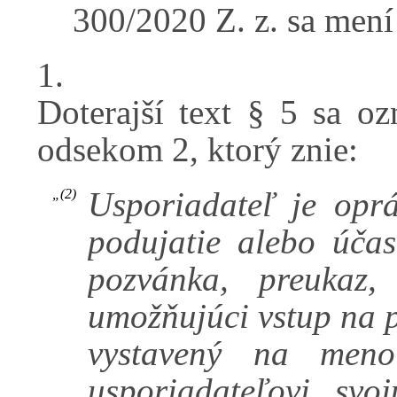
300/2020 Z. z. sa mení
1.
Doterajší text § 5 sa o
odsekom 2, ktorý znie:
Usporiadateľ je opr
„(2)
podujatie alebo účas
pozvánka, preukaz,
umožňujúci vstup na p
vystavený na men
usporiadateľovi svo