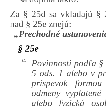
Za § 25d sa vkladajú § 2
nad § 25e znejú:
„Prechodné ustanovenia
§ 25e
Povinnosti podľa § 
(1)
5 ods. 1 alebo v p
príspevok formou
odmeny vyplatené
alebo fyzická os