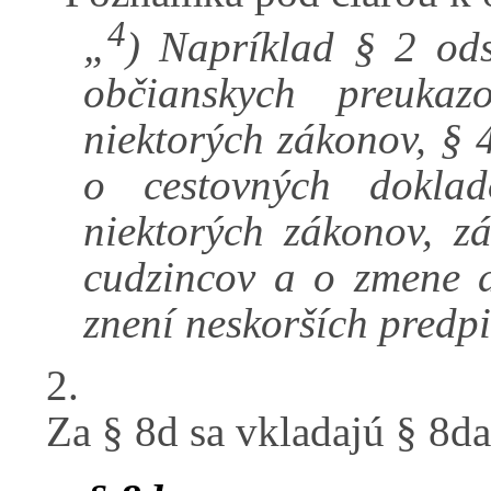
4
„
) Napríklad § 2 ods
občianskych preuk
niektorých zákonov, § 
o cestovných dokl
niektorých zákonov, z
cudzincov a o zmene a
znení neskorších predpi
2.
Za § 8d sa vkladajú § 8da