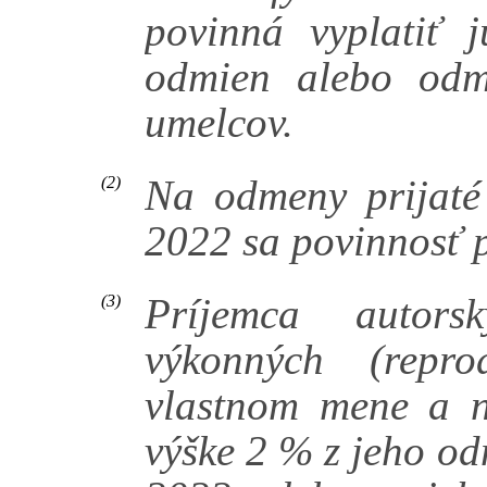
povinná vyplatiť j
odmien alebo odm
umelcov.
Na odmeny prijaté
(2)
2022 sa povinnosť p
Príjemca autor
(3)
výkonných (repr
vlastnom mene a n
výške 2 % z jeho od