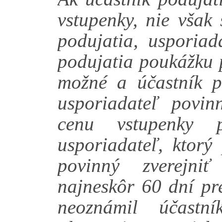
vstupenky, nie vša
podujatia, usporiad
podujatia poukážku p
možné a účastník po
usporiadateľ povinn
cenu vstupenky 
usporiadateľ, ktorý 
povinný zverejni
najneskôr 60 dní pr
neoznámil účastní