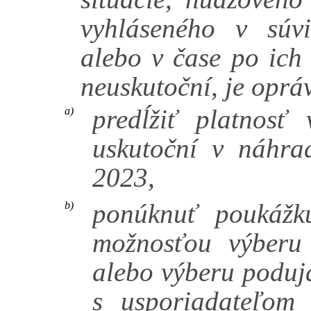
vyhláseného v súv
alebo v čase po ich
neuskutoční, je oprá
predĺžiť platnosť 
a)
uskutoční v náhr
2023,
ponúknuť poukážk
b)
možnosťou výberu 
alebo výberu poduja
s usporiadateľom