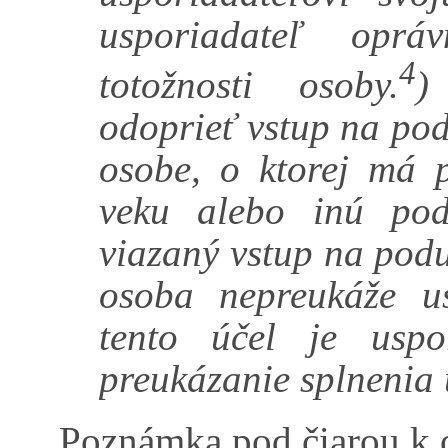
usporiadateľ oprá
4
totožnosti osoby.
)
odoprieť vstup na pod
osobe, o ktorej má 
veku alebo inú pod
viazaný vstup na podu
osoba nepreukáže us
tento účel je uspo
preukázanie splnenia
Poznámka pod čiarou k 