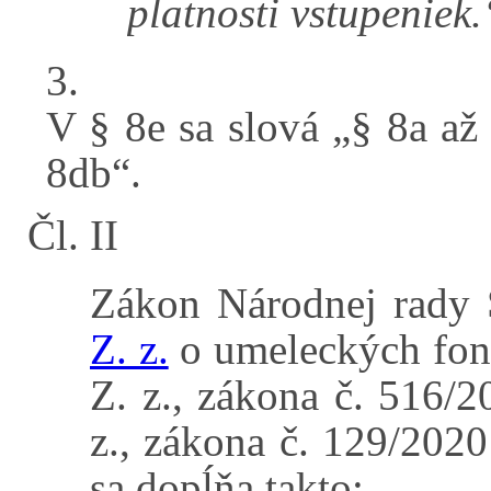
platnosti vstupeniek.
3.
V § 8e sa slová „§ 8a až
8db“.
Čl. II
Zákon Národnej rady 
Z. z.
o umeleckých fon
Z. z., zákona č. 516/2
z., zákona č. 129/2020
sa dopĺňa takto: