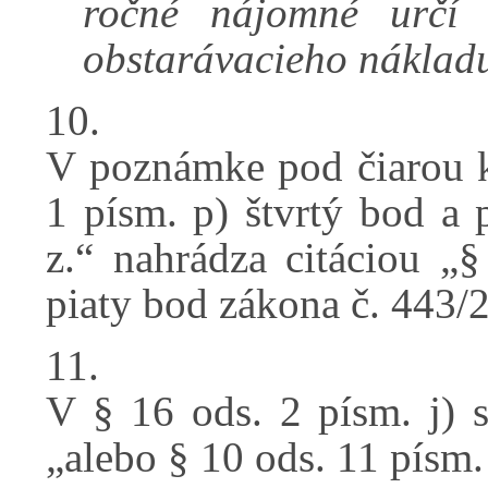
ročné nájomné určí
obstarávacieho náklad
10.
V poznámke pod čiarou k 
1 písm. p) štvrtý bod a 
z.“ nahrádza citáciou „§
piaty bod zákona č. 443/2
11.
V § 16 ods. 2 písm. j) s
„alebo § 10 ods. 11 písm