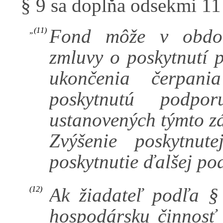
§ 9 sa dopĺňa odsekmi 11 
Fond môže v obdob
„(11)
zmluvy o poskytnutí 
ukončenia čerpani
poskytnutú podpo
ustanovených týmto zá
Zvýšenie poskytnu
poskytnutie ďalšej pod
Ak žiadateľ podľa §
(12)
hospodársku činnosť 