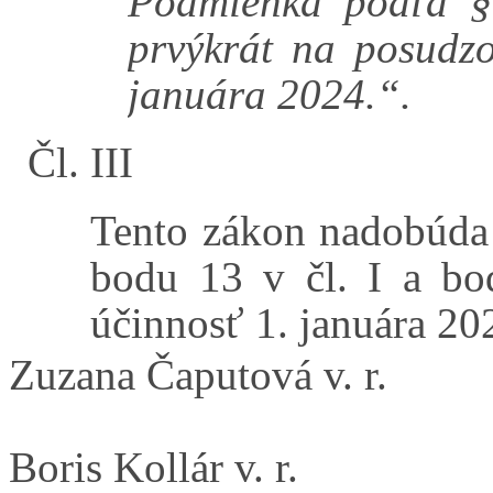
Podmienka podľa § 
prvýkrát na posudzo
januára 2024.“.
Čl. III
Tento zákon nadobúda
bodu 13 v čl. I a bo
účinnosť 1. januára 20
Zuzana Čaputová v. r.
Boris Kollár v. r.