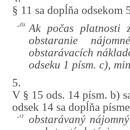
§ 11 sa dopĺňa odsekom 5
Ak počas platnosti 
„(5)
obstaranie nájom
obstarávacích náklad
odseku 1 písm. c), min
5.
V § 15 ods. 14 písm. b) s
odsek 14 sa dopĺňa písme
obstarávaný nájomný
„c)