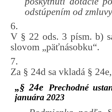
poskytnutí dotácie p
odstúpením od zmluvy
6.
V § 22 ods. 3 písm. b) s
slovom „päťnásobku“.
7.
Za § 24d sa vkladá § 24e,
„§ 24e
Prechodné usta
januára 2023