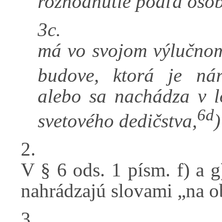
rozhodnutie podľa osob
3c.
má vo svojom výlučnom 
budove, ktorá je ná
alebo sa nachádza v l
6d
svetového dedičstva,
)
2.
V § 6 ods. 1 písm. f) a 
nahrádzajú slovami „na o
3.