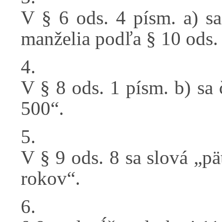
V § 6 ods. 4 písm. a) sa
manželia podľa § 10 ods. 
4.
V § 8 ods. 1 písm. b) sa
500“.
5.
V § 9 ods. 8 sa slová „p
rokov“.
6.