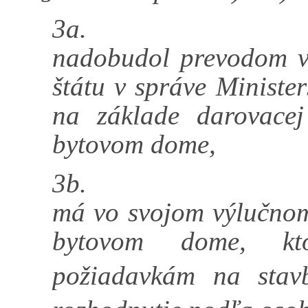
3a.
nadobudol prevodom vl
štátu v správe Ministe
na základe darovace
bytovom dome,
3b.
má vo svojom výlučnom 
bytovom dome, kto
požiadavkám na stav