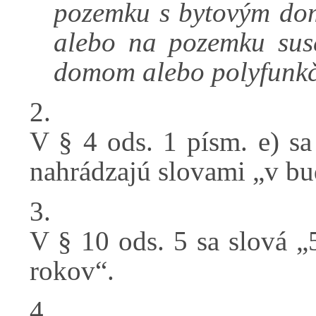
pozemku s bytovým d
alebo na pozemku su
domom alebo polyfunk
2.
V § 4 ods. 1 písm. e) s
nahrádzajú slovami „v bu
3.
V § 10 ods. 5 sa slová „
rokov“.
4.