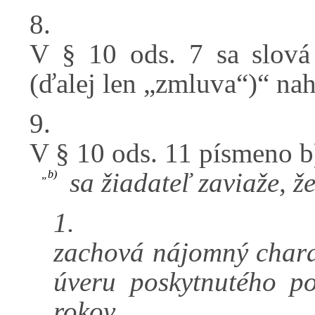
8.
V § 10 ods. 7 sa slová
(ďalej len „zmluva“)“ na
9.
V § 10 ods. 11 písmeno b)
sa žiadateľ zaviaže, ž
„b)
1.
zachová nájomný charak
úveru poskytnutého p
rokov,