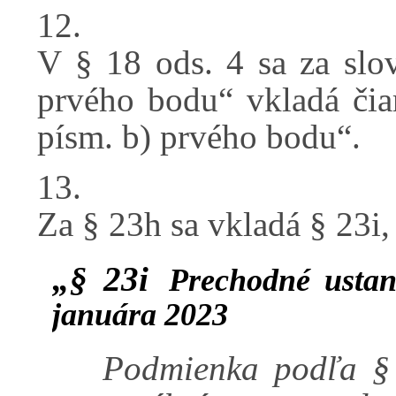
12.
V § 18 ods. 4 sa za slo
prvého bodu“ vkladá čia
písm. b) prvého bodu“.
13.
Za § 23h sa vkladá § 23i,
„§ 23i
Prechodné usta
januára 2023
Podmienka podľa § 