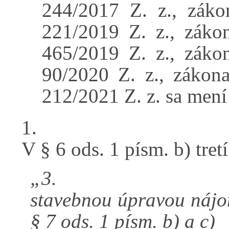
244/2017 Z. z., záko
221/2019 Z. z., záko
465/2019 Z. z., záko
90/2020 Z. z., zákon
212/2021 Z. z. sa mení
1.
V § 6 ods. 1 písm. b) tret
„3.
stavebnou úpravou nájom
§ 7 ods. 1 písm. b) a c)