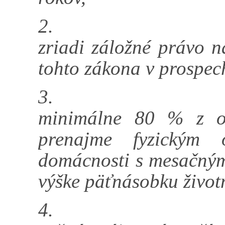
2.
zriadi záložné právo 
tohto zákona v prospec
3.
minimálne 80 % z ob
prenajme fyzickým 
domácnosti s mesačným
výške päťnásobku živo
4.