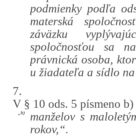
podmienky podľa ods
materská spoločnos
záväzku vyplýva
spoločnosťou sa n
právnická osoba, kto
u žiadateľa a sídlo na
7.
V § 10 ods. 5 písmeno b) 
manželov s maloletý
„b)
rokov,“.