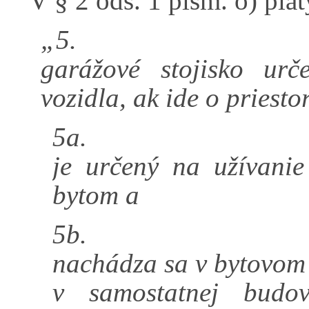
V § 2 ods. 1 písm. o) piat
„5.
garážové stojisko ur
vozidla, ak ide o priestor
5a.
je určený na užívani
bytom a
5b.
nachádza sa v bytovom
v samostatnej budo