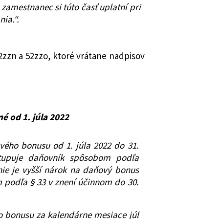
zamestnanec si túto časť uplatní pri
ia.“.
2zzn a 52zzo, ktoré vrátane nadpisov
é od 1. júla 2022
vého bonusu od 1. júla 2022 do 31.
tupuje daňovník spôsobom podľa
nie je vyšší nárok na daňový bonus
podľa § 33 v znení účinnom do 30.
o bonusu za kalendárne mesiace júl