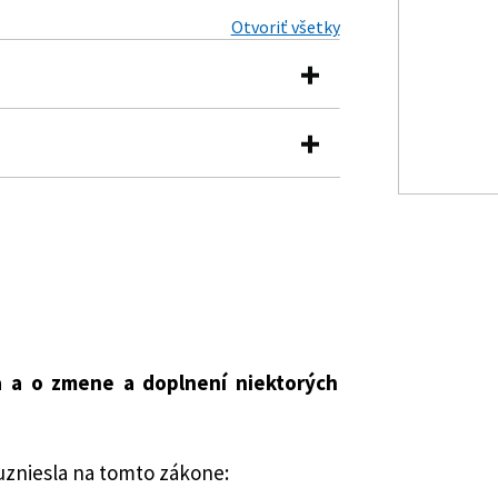
Otvoriť všetky
asu dieťaťa a o zmene a doplnení
ríjmov
 na dieťa a o zmene a doplnení
3 Z. z. o sociálnom poistení
mení a dopĺňa zákon č. 232/2022 Z. z.
ch príspevkoch na kompenzáciu
ného času dieťaťa a o zmene a
ého postihnutia a o zmene a
ých zákonov a ktorým sa menia a
a a o zmene a doplnení niektorých
ých zákonov
é zákony
 v pôsobnosti Ministerstva práce,
mení a dopĺňa zákon č. 595/2003 Z. z.
 rodiny Slovenskej republiky
v znení neskorších predpisov a ktorým
liky
uzniesla na tomto zákone:
ajú niektoré zákony