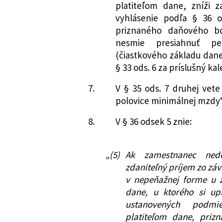
platiteľom dane, zníži 
vyhlásenie podľa § 36 
priznaného daňového bo
nesmie presiahnuť pe
(čiastkového základu dane)
§ 33 ods. 6 za príslušný ka
7.
V § 35 ods. 7 druhej vete
polovice minimálnej mzdy“
8.
V § 36 odsek 5 znie:
„(5)
Ak zamestnanec ned
zdaniteľný príjem zo záv
v nepeňažnej forme u z
dane, u ktorého si up
ustanovených podmi
platiteľom dane, priz