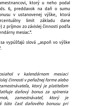
zamestnancovi, ktorý u neho podal
ods. 6, preddavok na daň o sumu
nusu v ustanovenej výške, ktorá
rcentuálny limit základu dane
 z príjmov zo závislej činnosti podľa
lendárny mesiac.“.
 sa vypúšťajú slová „aspoň vo výške
.
osiahol v kalendárnom mesiaci
islej činnosti v peňažnej forme alebo
amestnávateľa, ktorý je platiteľom
latňuje daňový bonus za splnenia
enok, zamestnávateľ, ktorý je
ná túto časť daňového bonusu pri