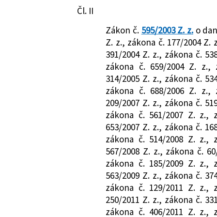
509/2022 Z. z.
Nález Ústavného s
Právna oblasť:
Právo sociálneho 
Čl. II
ÚS 13/2022 z 13. 
Dane z príjmu
Zákon č.
595/2003 Z. z.
o dan
nesúladu čl. I, čl.
Z. z., zákona č. 177/2004 Z. 
III bodov 1, 3, 6, 7 a
391/2004 Z. z., zákona č. 538
IX a čl. X zákona 
zákona č. 659/2004 Z. z., 
času dieťaťa a o
314/2005 Z. z., zákona č. 534
s Ústavou Slovens
zákona č. 688/2006 Z. z., 
z. o rozpočtovej
209/2007 Z. z., zákona č. 519
právach dieťaťa
zákona č. 561/2007 Z. z., 
653/2007 Z. z., zákona č. 168
zákona č. 514/2008 Z. z., 
567/2008 Z. z., zákona č. 60
zákona č. 185/2009 Z. z., 
563/2009 Z. z., zákona č. 374
zákona č. 129/2011 Z. z., 
250/2011 Z. z., zákona č. 331
zákona č. 406/2011 Z. z., 