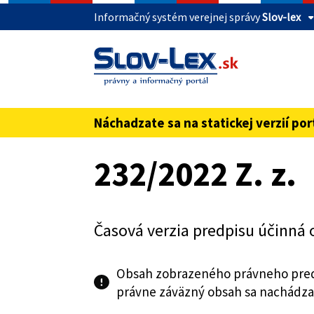
Informačný systém verejnej správy
Slov-lex
Táto stránka je zabezpečená
Buďte pozorní a vždy sa uistite, že zdieľate 
webovú stránku verejnej správy SR. Zabezpeče
pred názvom domény webového sídla.
Náchadzate sa na statickej verzií por
Preskoč na obsah
232/2022 Z. z.
Časová verzia predpisu účinná 
Obsah zobrazeného právneho pred
právne záväzný obsah sa nachádza