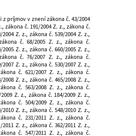
údu Slovenskej republiky sp. zn. PL.
zabezpečenia
decembra 2022 vo veci vyslovenia
i z príjmov v znení zákona č. 43/2004
 II bodov 1, 2, 3 a § 52zzo v bode 9, čl.
z., zákona č. 191/2004 Z. z., zákona č.
 8, čl. IV, čl. V, čl. VI bodu I, čl. VIII, čl.
/2004 Z. z., zákona č. 539/2004 Z. z.,
č. 232/2022 Z. z. o financovaní voľného
zákona č. 68/2005 Z. z., zákona č.
 zmene a doplnení niektorých zákonov
/2005 Z. z., zákona č. 660/2005 Z. z.,
kej republiky zákonom č. 493/2011 Z.
zákona č. 76/2007 Z. z., zákona č.
 zodpovednosti a Dohovorom o
/2007 Z. z., zákona č. 530/2007 Z. z.,
zákona č. 621/2007 Z. z., zákona č.
/2008 Z. z., zákona č. 465/2008 Z. z.,
zákona č. 563/2008 Z. z., zákona č.
/2009 Z. z., zákona č. 184/2009 Z. z.,
zákona č. 504/2009 Z. z., zákona č.
/2010 Z. z., zákona č. 548/2010 Z. z.,
zákona č. 231/2011 Z. z., zákona č.
/2011 Z. z., zákona č. 362/2011 Z. z.,
zákona č. 547/2011 Z. z., zákona č.