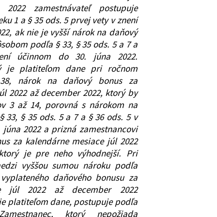
2022 zamestnávateľ postupuje
 1 a § 35 ods. 5 prvej vety v znení
22, ak nie je vyšší nárok na daňový
sobom podľa § 33, § 35 ods. 5 a 7 a
ní účinnom do 30. júna 2022.
rý je platiteľom dane pri ročnom
 38, nárok na daňový bonus za
úl 2022 až december 2022, ktorý by
ov 3 až 14, porovná s nárokom na
33, § 35 ods. 5 a 7 a § 36 ods. 5 v
 júna 2022 a prizná zamestnancovi
us za kalendárne mesiace júl 2022
torý je pre neho výhodnejší. Pri
 medzi vyššou sumou nároku podľa
u vyplateného daňového bonusu za
ce júl 2022 až december 2022
je platiteľom dane, postupuje podľa
mestnanec, ktorý nepožiada