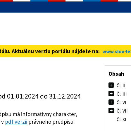
informácie iba cez zabezpečenú
ná stránka vždy začína https://
tálu. Aktuálnu verziu portálu nájdete na:
www.slov-le
Obsah
Čl. II
Čl. III
od 01.01.2024 do 31.12.2024
Čl. VI
Čl. VII
pisu má informatívny charakter,
Čl. XI
 v
pdf verzii
právneho predpisu.