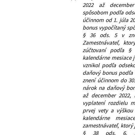
2022 až december 
spôsobom podľa odseku
účinnom od 1. júla 20
bonus vypočítaný spô
§ 36 ods. 5 v zne
Zamestnávateľ, kto
zúčtovaní podľa §
kalendárne mesiace j
vznikol podľa odsek
daňový bonus podľa § 
znení účinnom do 30.
nárok na daňový bon
až december 2022, k
vyplatení rozdielu
prvej vety a výško
kalendárne mesia
zamestnávateľ, ktorý 
§ 38 ods. 6. Za