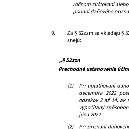
ročnom zúčtovaní alebo 
podaní daňového priznan
9.
Za § 52zzm sa vkladajú § 5
znejú:
„§ 52zzn
Prechodné ustanovenia účinn
(1)
Pri uplatňovaní daňo
decembra 2022 pos
odsekov 2 až 14, ak 
vypočítaný spôsobom 
júna 2022.
(2)
Pri priznaní daňovéh