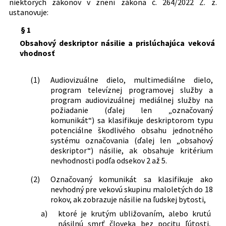
niektorých zákonov v znení zákona č. 264/2022 Z. z.
ustanovuje:
§ 1
Obsahový deskriptor násilie a prislúchajúca veková
vhodnosť
(1)
Audiovizuálne dielo, multimediálne dielo,
program televíznej programovej služby a
program audiovizuálnej mediálnej služby na
požiadanie (ďalej len „označovaný
komunikát“) sa klasifikuje deskriptorom typu
potenciálne škodlivého obsahu jednotného
systému označovania (ďalej len „obsahový
deskriptor“) násilie, ak obsahuje kritérium
nevhodnosti podľa odsekov 2 až 5.
(2)
Označovaný komunikát sa klasifikuje ako
nevhodný pre vekovú skupinu maloletých do 18
rokov, ak zobrazuje násilie na ľudskej bytosti,
a)
ktoré je krutým ubližovaním, alebo krutú
násilnú smrť človeka bez pocitu ľútosti,