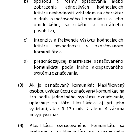
b)
spôsobu a formy spracovania alebo
zobrazenia jednotlivých hodnotiacich
kritérií nevhodnosti vzhľadom na charakter
a druh označovaného komunikátu a jeho
umeleckého, satirického a morálneho
posolstva,
c)
intenzity a frekvencie výskytu hodnotiacich
kritérií nevhodnosti v označovanom
komunikáte a
d)
predchádzajúcej klasifikácie označovaného
komunikátu podľa iného akceptovaného
systému označovania.
(3)
Ak je označovaný komunikát klasifikovaný
osobou uvádzajúcou označovaný komunikát na
trh podľa jednotného systému označovania,
uplatňuje sa táto klasifikácia aj pri jeho
vysielaní, ak z § 12b ods. 2 alebo 4 zákona
nevyplýva inak.
(4)
Klasifikácia označovaného komunikátu sa
realizuje s prihliadnutím na priemerného