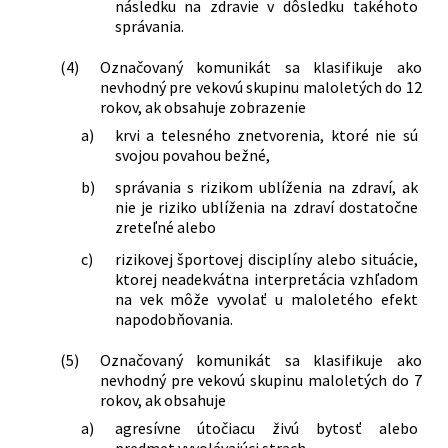
následku na zdravie v dôsledku takéhoto
správania.
(4)
Označovaný komunikát sa klasifikuje ako
nevhodný pre vekovú skupinu maloletých do 12
rokov, ak obsahuje zobrazenie
a)
krvi a telesného znetvorenia, ktoré nie sú
svojou povahou bežné,
b)
správania s rizikom ublíženia na zdraví, ak
nie je riziko ublíženia na zdraví dostatočne
zreteľné alebo
c)
rizikovej športovej disciplíny alebo situácie,
ktorej neadekvátna interpretácia vzhľadom
na vek môže vyvolať u maloletého efekt
napodobňovania.
(5)
Označovaný komunikát sa klasifikuje ako
nevhodný pre vekovú skupinu maloletých do 7
rokov, ak obsahuje
a)
agresívne útočiacu živú bytosť alebo
predmet vyvolávajúci strach,