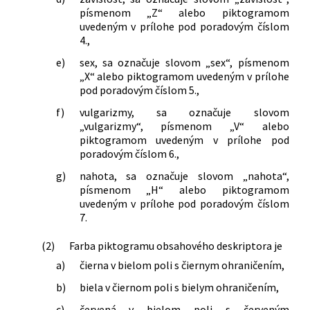
písmenom „Z“ alebo piktogramom
uvedeným v prílohe pod poradovým číslom
4.,
e)
sex, sa označuje slovom „sex“, písmenom
„X“ alebo piktogramom uvedeným v prílohe
pod poradovým číslom 5.,
f)
vulgarizmy, sa označuje slovom
„vulgarizmy“, písmenom „V“ alebo
piktogramom uvedeným v prílohe pod
poradovým číslom 6.,
g)
nahota, sa označuje slovom „nahota“,
písmenom „H“ alebo piktogramom
uvedeným v prílohe pod poradovým číslom
7.
(2)
Farba piktogramu obsahového deskriptora je
a)
čierna v bielom poli s čiernym ohraničením,
b)
biela v čiernom poli s bielym ohraničením,
c)
červená v bielom poli s červeným