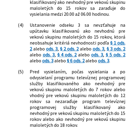
klasifikovaný ako nevhodný pre vekovú skupinu
maloletých do 15 rokov sa zaraďuje do
vysielania medzi 20.00 až 06.00 hodinou.
(4)
Ustanovenie odseku 3 sa nevzťahuje na
upútavku klasifikovanú ako nevhodnú pre
vekovú skupinu maloletých do 15 rokov, ktorá
neobsahuje kritériá nevhodnosti podľa
§ 1 ods.
2
alebo
ods. 3
,
§ 2 ods. 2
alebo
ods. 3
,
§ 3 ods. 2
alebo
ods. 3
,
§ 4 ods. 2
alebo
ods. 3
,
§ 5 ods. 2
alebo
ods. 3
alebo
§ 6 ods. 2
alebo
ods. 3
.
(5)
Pred vysielaním, počas vysielania a po
odvysielaní programu televíznej programovej
služby klasifikovaného ako nevhodný pre
vekovú skupinu maloletých do 7 rokov alebo
vhodný pre vekovú skupinu maloletých do 12
rokov sa nezaraďuje program televíznej
programovej služby klasifikovaný ako
nevhodný pre vekovú skupinu maloletých do 15
rokov alebo ako nevhodný pre vekovú skupinu
maloletých do 18 rokov.