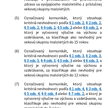
zdravo sa vyvíjajúceho maloletého z príslušnej
vekovej skupiny maloletých.
(5)
Označovaný komunikát, ktorý obsahuje
kritériá nevhodnosti podľa
§ 1 ods. 2
,
§ 2 ods. 2
,
§ 3 ods. 2
,
§ 4 ods. 2
,
§ 5 ods. 2
alebo
§ 6 ods. 2
, a
ktorý je vytvorený výlučne na výchovu a
vzdelávanie, sa klasifikuje ako nevhodný pre
vekovú skupinu maloletých do 15 rokov.
(6)
Označovaný komunikát, ktorý obsahuje
kritériá nevhodnosti podľa
§ 1 ods. 3
,
§ 2 ods. 3
,
§ 3 ods. 3
,
§ 4 ods. 3
,
§ 5 ods. 3
alebo
§ 6 ods. 3
, a
ktorý je vytvorený výlučne na výchovu a
vzdelávanie, sa klasifikuje ako nevhodný pre
vekovú skupinu maloletých do 12 rokov.
(7)
Označovaný komunikát, ktorý obsahuje
kritériá nevhodnosti podľa
§ 1 ods. 4
,
§ 3 ods. 4
,
§ 5 ods. 4
,
§ 6 ods. 4
alebo
§ 7 ods. 2
, a ktorý je
vytvorený výlučne na výchovu a vzdelávanie, sa
klasifikuje ako nevhodný pre vekovú skupinu
maloletých do 7 rokov.