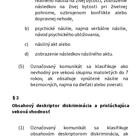
reálneho násilia na živej bytosti, zobrazenie
následkov na živej bytosti pri živelnej
pohrome, ozbrojenom konflikte alebo
dopravnej nehode,
b)
psychické násilie, najmä verbálne násilie,
návod psychického ubližovania,
c)
násilný akt alebo
d)
zobrazenie následkov násilného aktu.
(5)
Označovaný komunikát sa klasifikuje ako
nevhodný pre vekovú skupinu maloletých do 7
rokov, ak obsahuje vynútené násilie na
bezmocných, najmä na dieťati alebo zvierati.
§ 2
Obsahový deskriptor diskriminácia a prislúchajúca
veková vhodnosť
(1)
Označovaný komunikát sa klasifikuje
obsahovým deskriptorom diskriminácia, ak