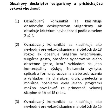
Obsahový deskriptor vulgarizmy a prislúchajúca
veková vhodnosť
(1)
Označovaný komunikát sa klasifikuje
obsahovým deskriptorom vulgarizmy, ak
obsahuje kritérium nevhodnosti podľa odsekov
2 až 4.
(2)
Označovaný komunikát sa klasifikuje ako
nevhodný pre vekovú skupinu maloletých do 18
rokov, ak obsahuje vulgárne vyjadrovanie,
vulgárne gesto, obscénne vyjadrovanie alebo
obscénne gesto, ktoré vzhľadom na jeho
kontextuálny výskyt, frekvenciu výskytu,
spôsob a formu spracovania alebo zobrazenia
a vzhľadom na charakter, druh, umelecké a
morálne posolstvo diela alebo programu
možno považovať za primerané vekovej
skupine osôb od 18 rokov.
(3)
Označovaný komunikát sa klasifikuje ako
nevhodný pre vekovú skupinu maloletých do 15