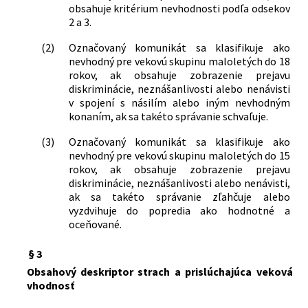
obsahuje kritérium nevhodnosti podľa odsekov
2 a 3.
(2)
Označovaný komunikát sa klasifikuje ako
nevhodný pre vekovú skupinu maloletých do 18
rokov, ak obsahuje zobrazenie prejavu
diskriminácie, neznášanlivosti alebo nenávisti
v spojení s násilím alebo iným nevhodným
konaním, ak sa takéto správanie schvaľuje.
(3)
Označovaný komunikát sa klasifikuje ako
nevhodný pre vekovú skupinu maloletých do 15
rokov, ak obsahuje zobrazenie prejavu
diskriminácie, neznášanlivosti alebo nenávisti,
ak sa takéto správanie zľahčuje alebo
vyzdvihuje do popredia ako hodnotné a
oceňované.
§ 3
Obsahový deskriptor strach a prislúchajúca veková
vhodnosť