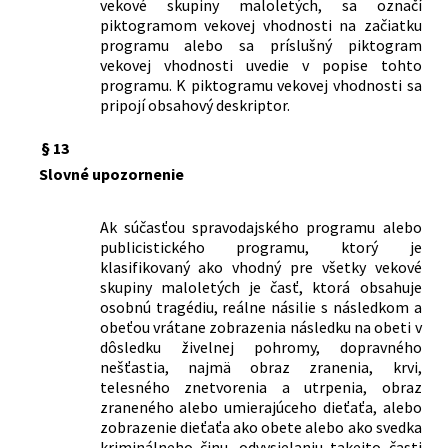
vekové skupiny maloletých, sa označí
piktogramom vekovej vhodnosti na začiatku
programu alebo sa príslušný piktogram
vekovej vhodnosti uvedie v popise tohto
programu. K piktogramu vekovej vhodnosti sa
pripojí obsahový deskriptor.
§ 13
Slovné upozornenie
Ak súčasťou spravodajského programu alebo
publicistického programu, ktorý je
klasifikovaný ako vhodný pre všetky vekové
skupiny maloletých je časť, ktorá obsahuje
osobnú tragédiu, reálne násilie s následkom a
obeťou vrátane zobrazenia následku na obeti v
dôsledku živelnej pohromy, dopravného
nešťastia, najmä obraz zranenia, krvi,
telesného znetvorenia a utrpenia, obraz
zraneného alebo umierajúceho dieťaťa, alebo
zobrazenie dieťaťa ako obete alebo ako svedka
kriminálneho činu, odvysielaniu takejto časti