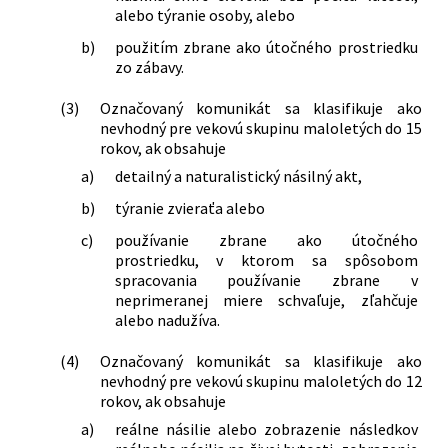
alebo týranie osoby, alebo
b)
použitím zbrane ako útočného prostriedku
zo zábavy.
(3)
Označovaný komunikát sa klasifikuje ako
nevhodný pre vekovú skupinu maloletých do 15
rokov, ak obsahuje
a)
detailný a naturalistický násilný akt,
b)
týranie zvieraťa alebo
c)
používanie zbrane ako útočného
prostriedku, v ktorom sa spôsobom
spracovania používanie zbrane v
neprimeranej miere schvaľuje, zľahčuje
alebo nadužíva.
(4)
Označovaný komunikát sa klasifikuje ako
nevhodný pre vekovú skupinu maloletých do 12
rokov, ak obsahuje
a)
reálne násilie alebo zobrazenie následkov