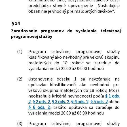
predchádza slovné upozornenie „Nasledujúci
obsah nie je vhodný pre maloletých divákov.“.
§ 14
Zaraďovanie programov do vysielania televíznej
programovej služby
(1)
Program televíznej programovej služby
klasifikovaný ako nevhodný pre vekovú skupinu
maloletých do 18 rokov sa zaraďuje do
vysielania medzi 22.00 až 06.00 hodinou.
(2)
Ustanovenie odseku 1 sa nevzťahuje na
upútavku klasifikovanú ako nevhodnú pre
vekovú skupinu maloletých do 18 rokov, ktorá
neobsahuje kritériá nevhodnosti podľa
§ 1 ods.
2
,
§ 2 ods. 2
,
§ 3 ods. 2
,
§ 4 ods. 2
,
§ 5 ods. 2
alebo
§ 6 ods. 2
; takáto upútavka sa zaraďuje do
vysielania medzi 20.00 až 06.00 hodinou.
(3)
Program televíznej programovej služby