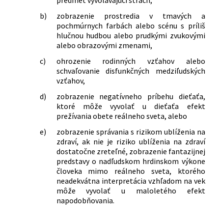
b)
zobrazenie prostredia v tmavých a
pochmúrnych farbách alebo scénu s príliš
hlučnou hudbou alebo prudkými zvukovými
alebo obrazovými zmenami,
c)
ohrozenie rodinných vzťahov alebo
schvaľovanie disfunkčných medziľudských
vzťahov,
d)
zobrazenie negatívneho príbehu dieťaťa,
ktoré môže vyvolať u dieťaťa efekt
prežívania obete reálneho sveta, alebo
e)
zobrazenie správania s rizikom ublíženia na
zdraví, ak nie je riziko ublíženia na zdraví
dostatočne zreteľné, zobrazenie fantazijnej
predstavy o nadľudskom hrdinskom výkone
človeka mimo reálneho sveta, ktorého
neadekvátna interpretácia vzhľadom na vek
môže vyvolať u maloletého efekt
napodobňovania.