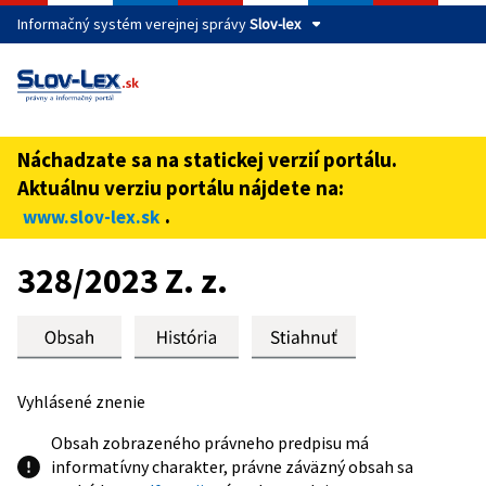
Informačný systém verejnej správy
Slov-lex
Táto stránka je zabezpečená
Buďte pozorní a vždy sa uistite, že zdieľate informácie iba
cez zabezpečenú webovú stránku verejnej správy SR.
Náchadzate sa na statickej verzií portálu.
Zabezpečená stránka vždy začína https:// pred názvom
Aktuálnu verziu portálu nájdete na:
domény webového sídla.
.
www.slov-lex.sk
Preskoč na obsah
328/2023 Z. z.
Vyhlásené znenie
Obsah zobrazeného právneho predpisu má
informatívny charakter, právne záväzný obsah sa