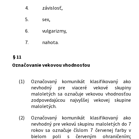
4.
závislosť,
5.
sex,
6.
vulgarizmy,
7.
nahota.
§ 11
Označovanie vekovou vhodnosťou
(1)
Označovaný komunikát klasifikovaný ako
nevhodný pre viaceré vekové skupiny
maloletých sa označuje vekovou vhodnosťou
zodpovedajúcou najvyššej vekovej skupine
maloletých.
(2)
Označovaný komunikát klasifikovaný ako
nevhodný pre vekovú skupinu maloletých do 7
rokov sa označuje číslom 7 červenej farby v
bielom poli s červeným ohraničením;