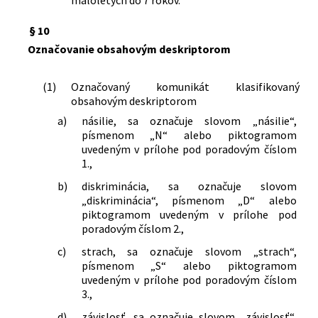
§ 10
Označovanie obsahovým deskriptorom
(1)
Označovaný komunikát klasifikovaný
obsahovým deskriptorom
a)
násilie, sa označuje slovom „násilie“,
písmenom „N“ alebo piktogramom
uvedeným v prílohe pod poradovým číslom
1.,
b)
diskriminácia, sa označuje slovom
„diskriminácia“, písmenom „D“ alebo
piktogramom uvedeným v prílohe pod
poradovým číslom 2.,
c)
strach, sa označuje slovom „strach“,
písmenom „S“ alebo piktogramom
uvedeným v prílohe pod poradovým číslom
3.,
d)
závislosť, sa označuje slovom „závislosť“,