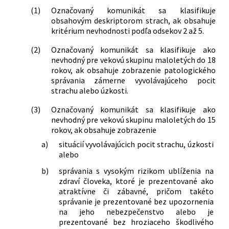
(1)
Označovaný komunikát sa klasifikuje
obsahovým deskriptorom strach, ak obsahuje
kritérium nevhodnosti podľa odsekov 2 až 5.
(2)
Označovaný komunikát sa klasifikuje ako
nevhodný pre vekovú skupinu maloletých do 18
rokov, ak obsahuje zobrazenie patologického
správania zámerne vyvolávajúceho pocit
strachu alebo úzkosti.
(3)
Označovaný komunikát sa klasifikuje ako
nevhodný pre vekovú skupinu maloletých do 15
rokov, ak obsahuje zobrazenie
a)
situácií vyvolávajúcich pocit strachu, úzkosti
alebo
b)
správania s vysokým rizikom ublíženia na
zdraví človeka, ktoré je prezentované ako
atraktívne či zábavné, pričom takéto
správanie je prezentované bez upozornenia
na jeho nebezpečenstvo alebo je
prezentované bez hroziaceho škodlivého