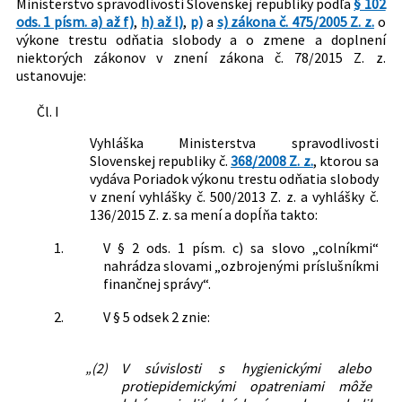
Ministerstvo spravodlivosti Slovenskej republiky podľa
§ 102
ods. 1 písm. a) až f)
,
h) až l)
,
p)
a
s) zákona č. 475/2005 Z. z.
o
výkone trestu odňatia slobody a o zmene a doplnení
niektorých zákonov v znení zákona č. 78/2015 Z. z.
ustanovuje:
Čl. I
Vyhláška Ministerstva spravodlivosti
Slovenskej republiky č.
368/2008 Z. z.
, ktorou sa
vydáva Poriadok výkonu trestu odňatia slobody
v znení vyhlášky č. 500/2013 Z. z. a vyhlášky č.
136/2015 Z. z. sa mení a dopĺňa takto:
1.
V § 2 ods. 1 písm. c) sa slovo „colníkmi“
nahrádza slovami „ozbrojenými príslušníkmi
finančnej správy“.
2.
V § 5 odsek 2 znie:
„(2)
V súvislosti s hygienickými alebo
protiepidemickými opatreniami môže