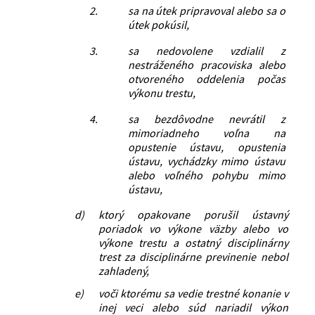
2.
sa na útek pripravoval alebo sa o
útek pokúsil,
3.
sa nedovolene vzdialil z
nestráženého pracoviska alebo
otvoreného oddelenia počas
výkonu trestu,
4.
sa bezdôvodne nevrátil z
mimoriadneho voľna na
opustenie ústavu, opustenia
ústavu, vychádzky mimo ústavu
alebo voľného pohybu mimo
ústavu,
d)
ktorý opakovane porušil ústavný
poriadok vo výkone väzby alebo vo
výkone trestu a ostatný disciplinárny
trest za disciplinárne previnenie nebol
zahladený,
e)
voči ktorému sa vedie trestné konanie v
inej veci alebo súd nariadil výkon