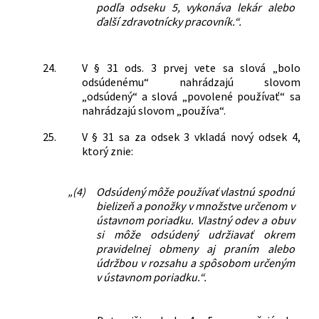
podľa odseku 5, vykonáva lekár alebo
ďalší zdravotnícky pracovník.“.
24.
V § 31 ods. 3 prvej vete sa slová „bolo
odsúdenému“ nahrádzajú slovom
„odsúdený“ a slová „povolené používať“ sa
nahrádzajú slovom „používa“.
25.
V § 31 sa za odsek 3 vkladá nový odsek 4,
ktorý znie:
„(4)
Odsúdený môže používať vlastnú spodnú
bielizeň a ponožky v množstve určenom v
ústavnom poriadku. Vlastný odev a obuv
si môže odsúdený udržiavať okrem
pravidelnej obmeny aj praním alebo
údržbou v rozsahu a spôsobom určeným
v ústavnom poriadku.“.