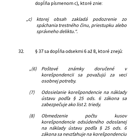
dopĺňa písmenom c), ktoré znie:
„c)
ktorej obsah zakladá podozrenie zo
spáchania trestného činu, priestupku alebo
správneho deliktu.“.
32.
§ 37 sa dopĺňa odsekmi 6 až 8, ktoré znejú:
„(6)
Poštové známky doručené v
korešpondencii sa považujú za veci
osobnej potreby.
(7)
Odosielanie korešpondencie na náklady
ústavu podľa § 25 ods. 6 zákona sa
zabezpečuje ako list 2. triedy.
(8)
Obmedzenie počtu kusov
korešpondencie odsúdeného odoslanej
na náklady ústavu podľa § 25 ods. 6
zákona sa nevzťahuje na korešpondenciu