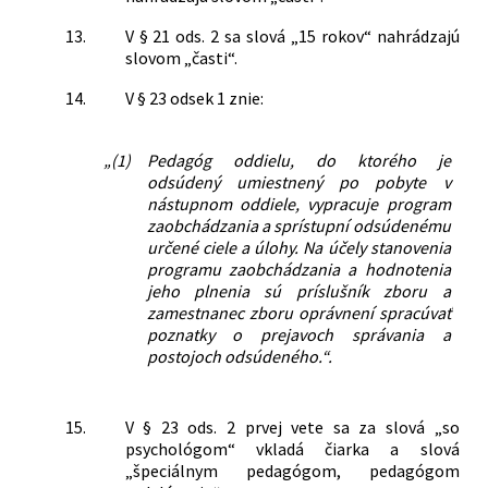
13.
V § 21 ods. 2 sa slová „15 rokov“ nahrádzajú
slovom „časti“.
14.
V § 23 odsek 1 znie:
„(1)
Pedagóg oddielu, do ktorého je
odsúdený umiestnený po pobyte v
nástupnom oddiele, vypracuje program
zaobchádzania a sprístupní odsúdenému
určené ciele a úlohy. Na účely stanovenia
programu zaobchádzania a hodnotenia
jeho plnenia sú príslušník zboru a
zamestnanec zboru oprávnení spracúvať
poznatky o prejavoch správania a
postojoch odsúdeného.“.
15.
V § 23 ods. 2 prvej vete sa za slová „so
psychológom“ vkladá čiarka a slová
„špeciálnym pedagógom, pedagógom