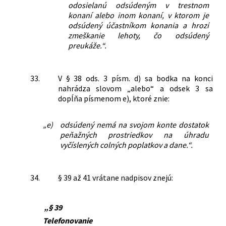
odosielanú odsúdeným v trestnom
konaní alebo inom konaní, v ktorom je
odsúdený účastníkom konania a hrozí
zmeškanie lehoty, čo odsúdený
preukáže.“.
33.
V § 38 ods. 3 písm. d) sa bodka na konci
nahrádza slovom „alebo“ a odsek 3 sa
dopĺňa písmenom e), ktoré znie:
„e)
odsúdený nemá na svojom konte dostatok
peňažných prostriedkov na úhradu
vyčíslených colných poplatkov a dane.“.
34.
§ 39 až 41 vrátane nadpisov znejú:
„§ 39
Telefonovanie