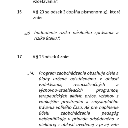
vzdelávania“.
16.
V § 23 sa odsek 3 dopĺňa písmenom g), ktoré
znie:
„g)
hodnotenie rizika násilného správania a
rizika úteku.“.
17.
V § 23 odsek 4 znie:
„(4)
Program zaobchádzania obsahuje ciele a
úlohy určené odsúdenému v oblasti
vzdelávania, resocializačných a
výchovno-vzdelávacích programov,
terapeutických aktivít, práce, vzťahov s
vonkajším prostredím a zmysluplného
trávenia voľného času. Ak pre naplnenie
účelu zaobchádzania pedagóg
neidentifikuje v prípade odsúdeného v
niektorej z oblastí uvedenej v prvej vete