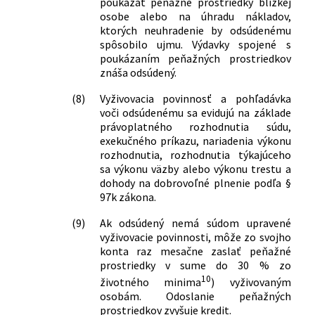
poukázať peňažné prostriedky blízkej
osobe alebo na úhradu nákladov,
ktorých neuhradenie by odsúdenému
spôsobilo ujmu. Výdavky spojené s
poukázaním peňažných prostriedkov
znáša odsúdený.
(8)
Vyživovacia povinnosť a pohľadávka
voči odsúdenému sa evidujú na základe
právoplatného rozhodnutia súdu,
exekučného príkazu, nariadenia výkonu
rozhodnutia, rozhodnutia týkajúceho
sa výkonu väzby alebo výkonu trestu a
dohody na dobrovoľné plnenie podľa §
97k zákona.
(9)
Ak odsúdený nemá súdom upravené
vyživovacie povinnosti, môže zo svojho
konta raz mesačne zaslať peňažné
prostriedky v sume do 30 % zo
10
životného minima
) vyživovaným
osobám. Odoslanie peňažných
prostriedkov zvyšuje kredit.