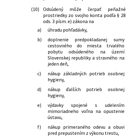
(10)
Odsúdený môže čerpať peňažné
prostriedky zo svojho konta podľa § 28
ods. 3 písm. e) zákona na
a)
úhradu pohľadávky,
b)
doplnenie predpokladanej sumy
cestovného do miesta trvalého
pobytu odsúdeného na území
Slovenskej republiky a stravného na
jeden deň,
c)
nákup základných potrieb osobnej
hygieny,
d)
nákup ďalších potrieb osobnej
hygieny,
e)
výdavky spojené s udelením
mimoriadneho voľna na opustenie
ústavu,
f)
nákup primeraného odevu a obuvi
pred prepustením z výkonu trestu,