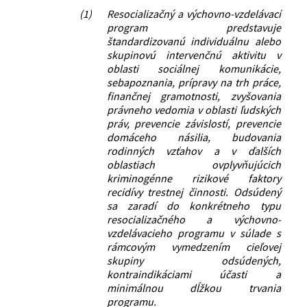
(1)
Resocializačný a výchovno-vzdelávací
program predstavuje
štandardizovanú individuálnu alebo
skupinovú intervenčnú aktivitu v
oblasti sociálnej komunikácie,
sebapoznania, prípravy na trh práce,
finančnej gramotnosti, zvyšovania
právneho vedomia v oblasti ľudských
práv, prevencie závislostí, prevencie
domáceho násilia, budovania
rodinných vzťahov a v ďalších
oblastiach ovplyvňujúcich
kriminogénne rizikové faktory
recidívy trestnej činnosti. Odsúdený
sa zaradí do konkrétneho typu
resocializačného a výchovno-
vzdelávacieho programu v súlade s
rámcovým vymedzením cieľovej
skupiny odsúdených,
kontraindikáciami účasti a
minimálnou dĺžkou trvania
programu.