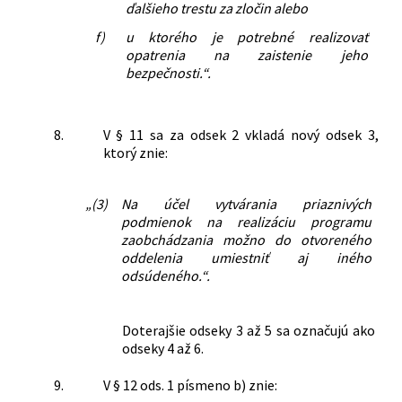
ďalšieho trestu za zločin alebo
f)
u ktorého je potrebné realizovať
opatrenia na zaistenie jeho
bezpečnosti.“.
8.
V § 11 sa za odsek 2 vkladá nový odsek 3,
ktorý znie:
„(3)
Na účel vytvárania priaznivých
podmienok na realizáciu programu
zaobchádzania možno do otvoreného
oddelenia umiestniť aj iného
odsúdeného.“.
Doterajšie odseky 3 až 5 sa označujú ako
odseky 4 až 6.
9.
V § 12 ods. 1 písmeno b) znie: