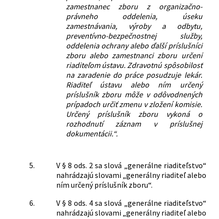
zamestnanec zboru z organizačno-
právneho oddelenia, úseku
zamestnávania, výroby a odbytu,
preventívno-bezpečnostnej služby,
oddelenia ochrany alebo ďalší príslušníci
zboru alebo zamestnanci zboru určení
riaditeľom ústavu. Zdravotnú spôsobilosť
na zaradenie do práce posudzuje lekár.
Riaditeľ ústavu alebo ním určený
príslušník zboru môže v odôvodnených
prípadoch určiť zmenu v zložení komisie.
Určený príslušník zboru vykoná o
rozhodnutí záznam v príslušnej
dokumentácii.“.
5.
V § 8 ods. 2 sa slová „generálne riaditeľstvo“
nahrádzajú slovami „generálny riaditeľ alebo
ním určený príslušník zboru“.
6.
V § 8 ods. 4 sa slová „generálne riaditeľstvo“
nahrádzajú slovami „generálny riaditeľ alebo