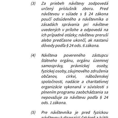
(3)
Za priebeh návštevy zodpovedá
určený príslušník zboru. Pred
návštevou v súlade s § 24 zákona
poučí odsúdeného a návštevníka o
zásadách správania pri návšteve
uvedených v prílohe a odpovedá na
ich prípadné otázky; návštevu preruší
alebo predčasne ukončí, ak nastanú
dôvody podľa § 24 ods. 6 zákona.
(4)
Návšteva povereného zástupcu
štátneho orgánu, orgánu územnej
samosprávy, právnickej osoby,
fyzickej osoby, záujmového združenia
občanov, cirkvi, náboženskej
spoločnosti, nadácie a charitatívnej
organizácie vykonaná v súvislosti s
plnením programu zaobchádzania sa
nepovažuje za návštevu podľa § 24
ods. 1 zákona.
(5)
Pre návštevníka je pred fyzickou
návštevou k dispozícii čakáreň a kútik