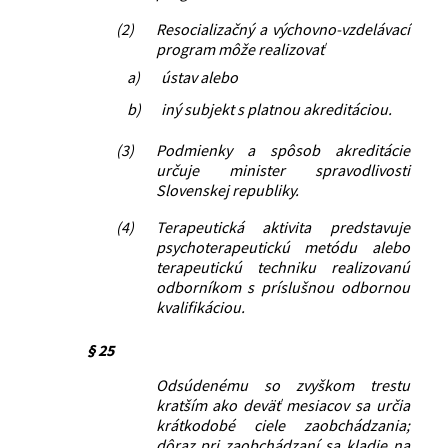
(2)
Resocializačný a výchovno-vzdelávací
program môže realizovať
a)
ústav alebo
b)
iný subjekt s platnou akreditáciou.
(3)
Podmienky a spôsob akreditácie
určuje minister spravodlivosti
Slovenskej republiky.
(4)
Terapeutická aktivita predstavuje
psychoterapeutickú metódu alebo
terapeutickú techniku realizovanú
odborníkom s príslušnou odbornou
kvalifikáciou.
§ 25
Odsúdenému so zvyškom trestu
kratším ako deväť mesiacov sa určia
krátkodobé ciele zaobchádzania;
dôraz pri zaobchádzaní sa kladie na