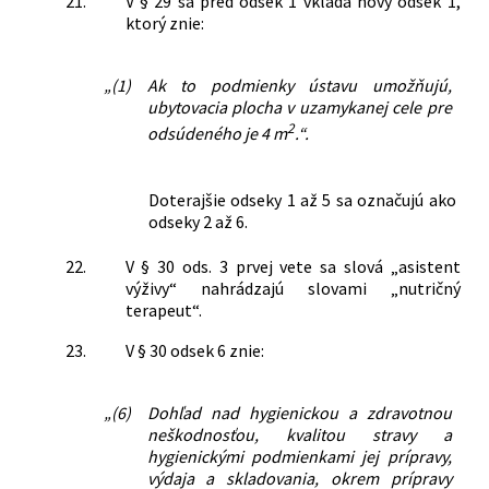
21.
V § 29 sa pred odsek 1 vkladá nový odsek 1,
ktorý znie:
„(1)
Ak to podmienky ústavu umožňujú,
ubytovacia plocha v uzamykanej cele pre
2
odsúdeného je 4 m
.“.
Doterajšie odseky 1 až 5 sa označujú ako
odseky 2 až 6.
22.
V § 30 ods. 3 prvej vete sa slová „asistent
výživy“ nahrádzajú slovami „nutričný
terapeut“.
23.
V § 30 odsek 6 znie:
„(6)
Dohľad nad hygienickou a zdravotnou
neškodnosťou, kvalitou stravy a
hygienickými podmienkami jej prípravy,
výdaja a skladovania, okrem prípravy