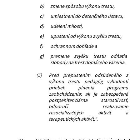
b)
zmene spôsobu výkonu trestu,
c)
umiestnení do detenčného ústavu,
d)
udelení milosti,
e)
upustení od výkonu zvyšku trestu,
f)
ochrannom dohľade a
g)
premene zvyšku trestu odňatia
slobody na trest domáceho väzenia.
(5)
Pred prepustením odsúdeného z
výkonu trestu pedagóg vyhodnotí
priebeh plnenia programu
zaobchádzania; ak je zabezpečená
postpenitenciárna starostlivosť,
odporučí realizovanie
resocializačných aktivít a
terapeutických aktivít.“.