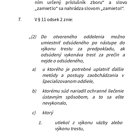
ním určený príslušník zboru“ a slovo
„zamietlo“ sa nahrádza slovom „zamietol“.
7.
V § 11 odsek 2 znie:
„(2)
Do otvoreného oddelenia možno
umiestniť odsúdeného po nástupe do
výkonu trestu za predpokladu, ak
odsúdený vykonáva trest za prečin a
nejde o odsúdeného,
a)
u ktorého je potrebné uplatniť ďalšie
metódy a postupy zaobchádzania v
špecializovanom oddiele,
b)
ktorému súd nariadil ochranné liečenie
ústavným spôsobom, a to sa ešte
nevykonalo,
c)
ktorý
1.
utiekol z výkonu väzby alebo
výkonu trestu,