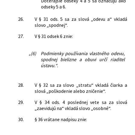
Doterajšie odseky 4 a 5 sa označujú ako
odseky 5 a 6.
26.
V § 31 ods. 5 sa za slová „odevu a“ vkladá
slovo „spodnej“.
27.
V § 31 odsek 6 znie:
„(6)
Podmienky používania vlastného odevu,
spodnej bielizne a obuvi určí riaditeľ
ústavu.“.
28.
V § 32 sa za slovo „stratu“ vkladá čiarka a
slová „poškodenie alebo zničenie“.
29.
V § 34 ods. 4 poslednej vete sa za slová
„zaevidujú na“ vkladá slovo „osobné“.
30.
§ 36 vrátane nadpisu znie: