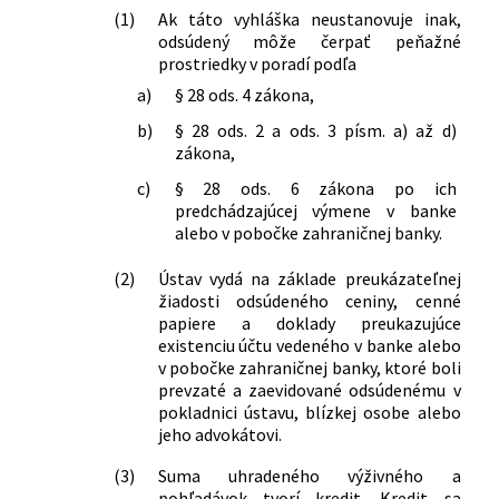
(1)
Ak táto vyhláška neustanovuje inak,
odsúdený môže čerpať peňažné
prostriedky v poradí podľa
a)
§ 28 ods. 4 zákona,
b)
§ 28 ods. 2 a ods. 3 písm. a) až d)
zákona,
c)
§ 28 ods. 6 zákona po ich
predchádzajúcej výmene v banke
alebo v pobočke zahraničnej banky.
(2)
Ústav vydá na základe preukázateľnej
žiadosti odsúdeného ceniny, cenné
papiere a doklady preukazujúce
existenciu účtu vedeného v banke alebo
v pobočke zahraničnej banky, ktoré boli
prevzaté a zaevidované odsúdenému v
pokladnici ústavu, blízkej osobe alebo
jeho advokátovi.
(3)
Suma uhradeného výživného a
pohľadávok tvorí kredit. Kredit sa