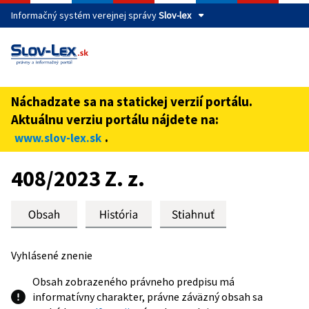
Informačný systém verejnej správy
Slov-lex
Táto stránka je zabezpečená
Buďte pozorní a vždy sa uistite, že zdieľate informácie iba
cez zabezpečenú webovú stránku verejnej správy SR.
Náchadzate sa na statickej verzií portálu.
Zabezpečená stránka vždy začína https:// pred názvom
Aktuálnu verziu portálu nájdete na:
domény webového sídla.
.
www.slov-lex.sk
Preskoč na obsah
408/2023 Z. z.
Vyhlásené znenie
Obsah zobrazeného právneho predpisu má
informatívny charakter, právne záväzný obsah sa