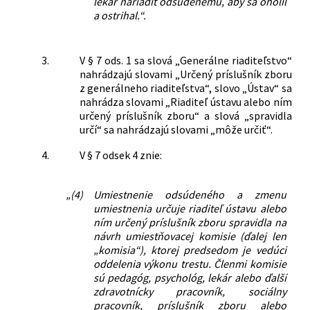
lekár nariadiť odsúdenému, aby sa oholil
a ostrihal.“.
3.
V § 7 ods. 1 sa slová „Generálne riaditeľstvo“
nahrádzajú slovami „Určený príslušník zboru
z generálneho riaditeľstva“, slovo „Ústav“ sa
nahrádza slovami „Riaditeľ ústavu alebo ním
určený príslušník zboru“ a slová „spravidla
určí“ sa nahrádzajú slovami „môže určiť“.
4.
V § 7 odsek 4 znie:
„(4)
Umiestnenie odsúdeného a zmenu
umiestnenia určuje riaditeľ ústavu alebo
ním určený príslušník zboru spravidla na
návrh umiestňovacej komisie (ďalej len
„komisia“), ktorej predsedom je vedúci
oddelenia výkonu trestu. Členmi komisie
sú pedagóg, psychológ, lekár alebo ďalší
zdravotnícky pracovník, sociálny
pracovník, príslušník zboru alebo