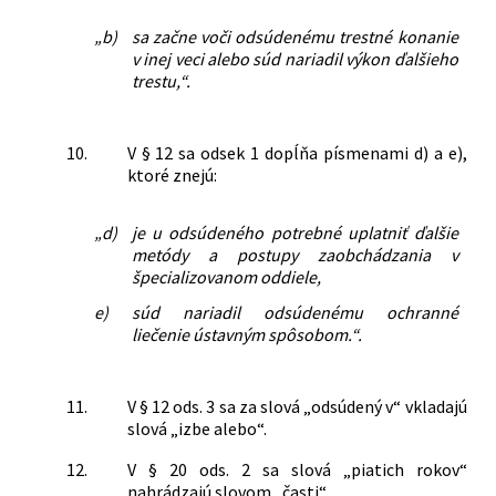
„b)
sa začne voči odsúdenému trestné konanie
v inej veci alebo súd nariadil výkon ďalšieho
trestu,“.
10.
V § 12 sa odsek 1 dopĺňa písmenami d) a e),
ktoré znejú:
„d)
je u odsúdeného potrebné uplatniť ďalšie
metódy a postupy zaobchádzania v
špecializovanom oddiele,
e)
súd nariadil odsúdenému ochranné
liečenie ústavným spôsobom.“.
11.
V § 12 ods. 3 sa za slová „odsúdený v“ vkladajú
slová „izbe alebo“.
12.
V § 20 ods. 2 sa slová „piatich rokov“
nahrádzajú slovom „časti“.