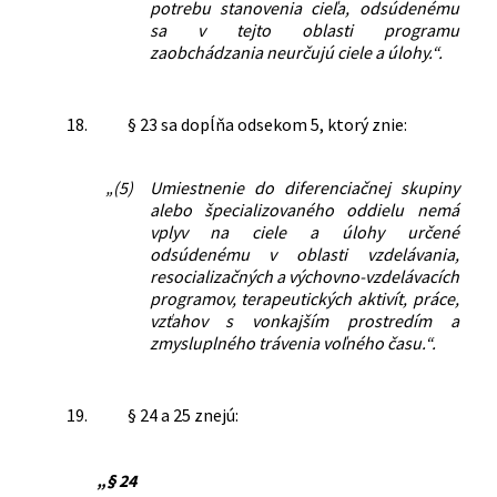
potrebu stanovenia cieľa, odsúdenému
sa v tejto oblasti programu
zaobchádzania neurčujú ciele a úlohy.“.
18.
§ 23 sa dopĺňa odsekom 5, ktorý znie:
„(5)
Umiestnenie do diferenciačnej skupiny
alebo špecializovaného oddielu nemá
vplyv na ciele a úlohy určené
odsúdenému v oblasti vzdelávania,
resocializačných a výchovno-vzdelávacích
programov, terapeutických aktivít, práce,
vzťahov s vonkajším prostredím a
zmysluplného trávenia voľného času.“.
19.
§ 24 a 25 znejú:
„§ 24