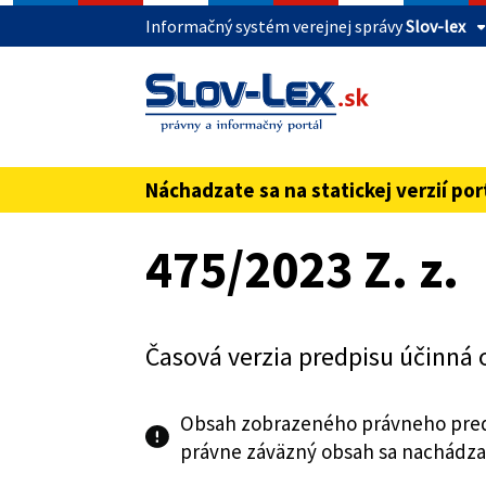
Informačný systém verejnej správy
Slov-lex
Táto stránka je zabezpečená
Buďte pozorní a vždy sa uistite, že zdieľate 
webovú stránku verejnej správy SR. Zabezpeče
pred názvom domény webového sídla.
Náchadzate sa na statickej verzií por
Preskoč na obsah
475/2023 Z. z.
Časová verzia predpisu účinná 
Obsah zobrazeného právneho pred
právne záväzný obsah sa nachádza