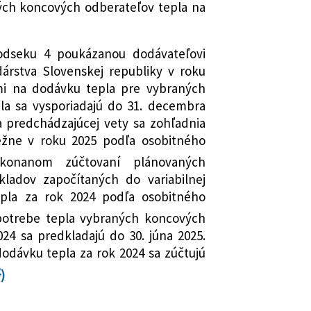
ých koncových odberateľov tepla na
odseku 4 poukázanou dodávateľovi
árstva Slovenskej republiky v roku
mi na dodávku tepla pre vybraných
la sa vysporiadajú do 31. decembra
a predchádzajúcej vety sa zohľadnia
ežne v roku 2025 podľa osobitného
nanom zúčtovaní plánovaných
ladov započítaných do variabilnej
epla za rok 2024 podľa osobitného
potrebe tepla vybraných koncových
24 sa predkladajú do 30. júna 2025.
odávku tepla za rok 2024 sa zúčtujú
2
)