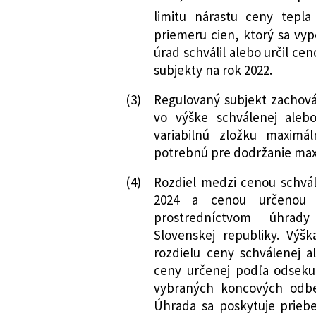
limitu nárastu ceny tepla
priemeru cien, ktorý sa vyp
úrad schválil alebo určil c
subjekty na rok 2022.
(3)
Regulovaný subjekt zachová
vo výške schválenej aleb
variabilnú zložku maximá
potrebnú pre dodržanie max
(4)
Rozdiel medzi cenou schvá
2024 a cenou určenou 
prostredníctvom úhrady
Slovenskej republiky. Výš
rozdielu ceny schválenej 
ceny určenej podľa odsek
vybraných koncových odbera
Úhrada sa poskytuje prieb