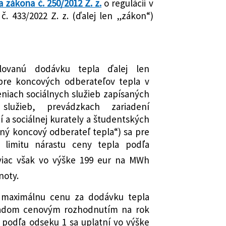
ysel
a zákona č. 250/2012 Z. z.
o regulácii v
č. 433/2022 Z. z. (ďalej len „zákon“)
lovanú dodávku tepla ďalej len
pre koncových odberateľov tepla v
niach sociálnych služieb zapísaných
služieb, prevádzkach zariadení
í a sociálnej kurately a študentských
ný koncový odberateľ tepla“) sa pre
 limitu nárastu ceny tepla podľa
iac však vo výške 199 eur na MWh
noty.
 maximálnu cenu za dodávku tepla
radom cenovým rozhodnutím na rok
 podľa odseku 1 sa uplatní vo výške