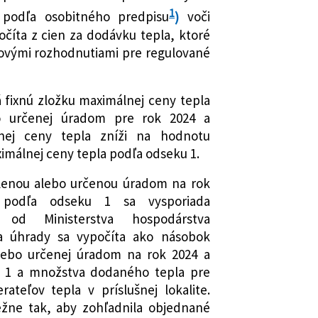
1
 podľa osobitného predpisu
)
voči
očíta z cien za dodávku tepla, ktoré
enovými rozhodnutiami pre regulované
 fixnú zložku maximálnej ceny tepla
o určenej úradom pre rok 2024 a
lnej ceny tepla zníži na hodnotu
imálnej ceny tepla podľa odseku 1.
lenou alebo určenou úradom na rok
podľa odseku 1 sa vysporiada
 od Ministerstva hospodárstva
ka úhrady sa vypočíta ako násobok
alebo určenej úradom na rok 2024 a
u 1 a množstva dodaného tepla pre
teľov tepla v príslušnej lokalite.
ežne tak, aby zohľadnila objednané