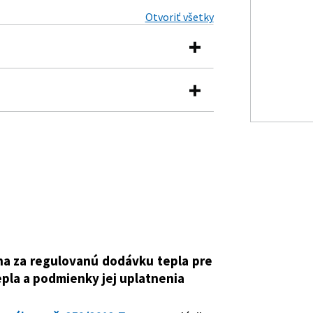
Otvoriť všetky
epubliky, ktorým sa ustanovuje
 dodávku tepla pre vybraných
 podmienky jej uplatnenia
 v sieťových odvetviach
 Slovenskej republiky, ktorým sa mení
ie vlády Slovenskej republiky č.
torým sa ustanovuje maximálna cena za
vku tepla pre vybraných koncových
na za regulovanú dodávku tepla pre
a a podmienky jej uplatnenia
pla a podmienky jej uplatnenia