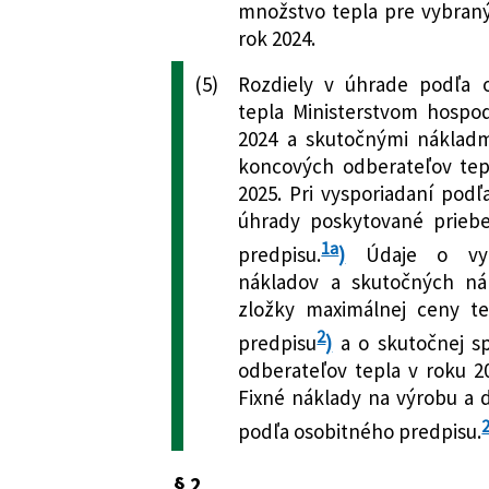
množstvo tepla pre vybran
rok 2024.
(5)
Rozdiely v úhrade podľa 
tepla Ministerstvom hospod
2024 a skutočnými náklad
koncových odberateľov tep
2025. Pri vysporiadaní podľ
úhrady poskytované prieb
1a
predpisu.
)
Údaje o vyko
nákladov a skutočných nák
zložky maximálnej ceny t
2
predpisu
)
a o skutočnej s
odberateľov tepla v roku 20
Fixné náklady na výrobu a d
podľa osobitného predpisu.
§ 2