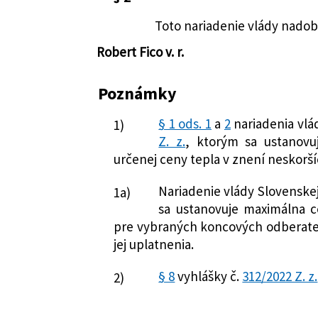
Toto nariadenie vlády nadobú
Robert Fico v. r.
Poznámky
§ 1 ods. 1
a
2
nariadenia vlá
1)
Z. z.
, ktorým sa ustanovuj
určenej ceny tepla v znení neskorší
Nariadenie vlády Slovenskej
1a)
sa ustanovuje maximálna 
pre vybraných koncových odberateľ
jej uplatnenia.
§ 8
vyhlášky č.
312/2022 Z. z.
2)