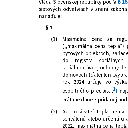
Právna oblasť:
Energetika a priem
Vláda Slovenskej republiky podľa
§ 16
sieťových odvetviach v znení zákona 
nariaďuje:
§ 1
(1)
Maximálna cena za regu
(„maximálna cena tepla“) 
bytových objektoch, zariade
do registra sociálnych 
sociálnoprávnej ochrany det
domovoch (ďalej len „vybra
rok 2024 určuje vo výške
1
osobitného predpisu,
)
najv
vrátane dane z pridanej hod
(2)
Ak dodávateľ tepla nemal
schválenú alebo určenú ú
2022, maximálna cena tepla