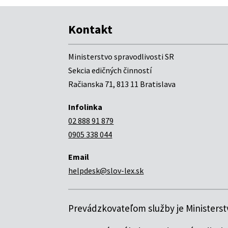
Kontakt
Ministerstvo spravodlivosti SR
Sekcia edičných činností
Račianska 71, 813 11 Bratislava
Infolinka
02 888 91 879
0905 338 044
Email
helpdesk@slov-lex.sk
Prevádzkovateľom služby je Ministerstv