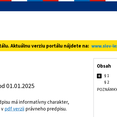
informácie iba cez zabezpečenú
ná stránka vždy začína https://
tálu. Aktuálnu verziu portálu nájdete na:
www.slov-le
Obsah
§ 1
§ 2
od 01.01.2025
POZNÁMK
pisu má informatívny charakter,
 v
pdf verzii
právneho predpisu.