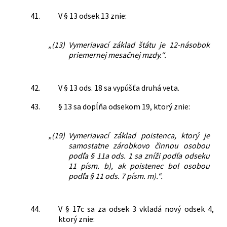
41.
V § 13 odsek 13 znie:
„(13)
Vymeriavací základ štátu je 12-násobok
priemernej mesačnej mzdy.“.
42.
V § 13 ods. 18 sa vypúšťa druhá veta.
43.
§ 13 sa dopĺňa odsekom 19, ktorý znie:
„(19)
Vymeriavací základ poistenca, ktorý je
samostatne zárobkovo činnou osobou
podľa § 11a ods. 1 sa zníži podľa odseku
11 písm. b), ak poistenec bol osobou
podľa § 11 ods. 7 písm. m).“.
44.
V § 17c sa za odsek 3 vkladá nový odsek 4,
ktorý znie: