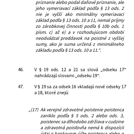
priznanie alebo podal daňové priznanie, ale
jeho vymeriavací základ podľa § 13 ods. 2
nie je vyšší ako minimálny vymeriavací
základ podľa § 13 ods. 10 a 11, nemal príjmy
zo zárobkovej činnosti podľa § 10b ods. 1
písm. c) až e) a v rozhodujúcom období
neodvádzal preddavok na poistné z vyššej
sumy, ako je suma určená z minimálneho
základu podľa § 13 ods. 10 a 11.“.
46.
V § 19 ods. 12 a 21 sa slová „odseku 17“
nahrádzajú slovami „odseku 19“.
47.
V § 19 sa za odsek 16 vkladajú nové odseky 17
a 18, ktoré znejú:
„(17)
Ak verejné zdravotné poistenie poistenca
zaniklo podľa § 5 ods. 2 alebo ods. 3,
poistenec sa dlhodobo zdržiava v cudzine
a zdravotná poisťovňa nemá k dispozícii
údaj o bankovom účte poistenca alebo o