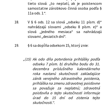
tieto slová: „to neplatí, ak je poistencom
samostatne zárobkovo činná osoba podľa §
11a ods. 1.“.
18.
V § 6 ods. 12 sa slová „odseku 11 písm. d)“
nahrádzajú slovami „odseku 8 písm. e)“ a
slová „jedného mesiaca“ sa nahrádzajú
slovami „desiatich dní“.
19.
§ 6 sa dopĺňa odsekom 15, ktorý znie:
„(15)
Ak odo dňa potvrdenia prihlášky podľa
odseku 7 písm. b) druhého bodu do 31.
decembra príslušného kalendárneho
roka nastanú skutočnosti zakladajúce
zánik verejného zdravotného poistenia,
prihláška na zmenu zdravotnej poisťovne
sa považuje za neplatnú; zdravotná
poisťovňa o tejto skutočnosti informuje
úrad do 15 dní od zistenia tejto
skutočnosti.“.