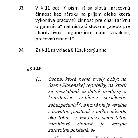
33.
V § 11 ods. 7 písm. r) sa slová „pracovnú
činnosť bez nároku na príjem alebo ktorá
vykonáva pracovnú činnosť pre charitatívnu
organizáciu“ nahrádzajú slovami „alebo pre
charitatívnu organizáciu nimi zriadenú,
pracovnú činnosť“.
34.
Za § 11 sa vkladá § 11a, ktorý znie:
„§ 11a
(1)
Osoba, ktorá nemá trvalý pobyt na
území Slovenskej republiky, na ktorú
sa nevzťahujú osobitné predpisy o
koordinácii systémov sociálneho
3a
zabezpečenia
) a ktorá nie je verejne
zdravotne poistená z iného dôvodu
ako toho, že vykonáva samostatnú
zárobkovú činnosť, je verejne
zdravotne poistená, ak