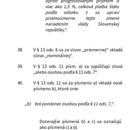
oproti prognózovaným príjmom o
viac ako 1,5 %, celková platba štátu
podľa odseku 1 sa upraví
priamoúmerne tejto zmene
nariadením vlády Slovenskej
republiky.“.
38.
V § 13 ods. 6 sa za slovo „priemernej“ vkladá
slovo „nominálnej“.
39.
V § 13 ods. 11 písm. a) sa vypúšťajú slová
„alebo osobou podľa § 11 ods. 7“.
40.
V § 13 ods. 11 sa za písmeno a) vkladá nové
písmeno b), ktoré znie:
„b)
bol poistenec osobou podľa § 11 ods. 7,“.
Doterajšie písmená b) a c) sa označujú
ako písmená c) a d).