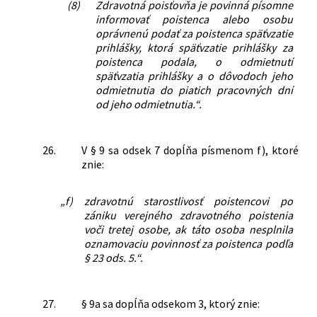
(8)
Zdravotná poisťovňa je povinná písomne
informovať poistenca alebo osobu
oprávnenú podať za poistenca späťvzatie
prihlášky, ktorá späťvzatie prihlášky za
poistenca podala, o odmietnutí
späťvzatia prihlášky a o dôvodoch jeho
odmietnutia do piatich pracovných dní
od jeho odmietnutia.“.
26.
V § 9 sa odsek 7 dopĺňa písmenom f), ktoré
znie:
„f)
zdravotnú starostlivosť poistencovi po
zániku verejného zdravotného poistenia
voči tretej osobe, ak táto osoba nesplnila
oznamovaciu povinnosť za poistenca podľa
§ 23 ods. 5.“.
27.
§ 9a sa dopĺňa odsekom 3, ktorý znie: