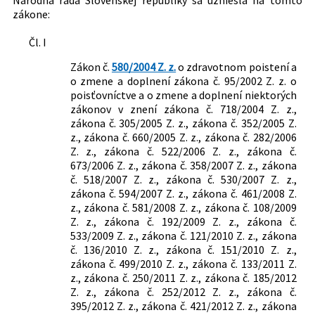
zákone:
Právna oblasť:
Štátna správa
Poisťovníctvo
Čl. I
Jedy, narkotiká, toxikománia
Zdravotné poistenie
Zákon č.
580/2004 Z. z.
o zdravotnom poistení a
o zmene a doplnení zákona č. 95/2002 Z. z. o
Legislatívny proces:
LP/2025/336
poisťovníctve a o zmene a doplnení niektorých
zákonov v znení zákona č. 718/2004 Z. z.,
zákona č. 305/2005 Z. z., zákona č. 352/2005 Z.
z., zákona č. 660/2005 Z. z., zákona č. 282/2006
Z. z., zákona č. 522/2006 Z. z., zákona č.
673/2006 Z. z., zákona č. 358/2007 Z. z., zákona
č. 518/2007 Z. z., zákona č. 530/2007 Z. z.,
zákona č. 594/2007 Z. z., zákona č. 461/2008 Z.
z., zákona č. 581/2008 Z. z., zákona č. 108/2009
Z. z., zákona č. 192/2009 Z. z., zákona č.
533/2009 Z. z., zákona č. 121/2010 Z. z., zákona
č. 136/2010 Z. z., zákona č. 151/2010 Z. z.,
zákona č. 499/2010 Z. z., zákona č. 133/2011 Z.
z., zákona č. 250/2011 Z. z., zákona č. 185/2012
Z. z., zákona č. 252/2012 Z. z., zákona č.
395/2012 Z. z., zákona č. 421/2012 Z. z., zákona