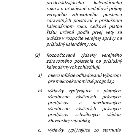
predchádzajúceho kalendárneho
roka a o očakávané nedaňové príjmy
verejného zdravotného poistenia
zdravotných poisťovní v príslušnom
kalendárnom roku. Celková platba
štátu určená podľa prvej vety sa
uvádza v rozpočte verejnej správy na
príslušný kalendárny rok.
(2)
Rozpočtované výdavky verejného
zdravotného poistenia na príslušný
kalendárny rok zohľadňujú
a)
mieru inflácie odhadovanú Výborom
pre makroekonomické prognózy,
b)
výdavky vyplývajúce z platných
všeobecne záväzných právnych
predpisov a navrhovaných
všeobecne záväzných právnych
predpisov schválených vládou
Slovenskej republiky,
c)
výdavky vyplývajúce zo starnutia