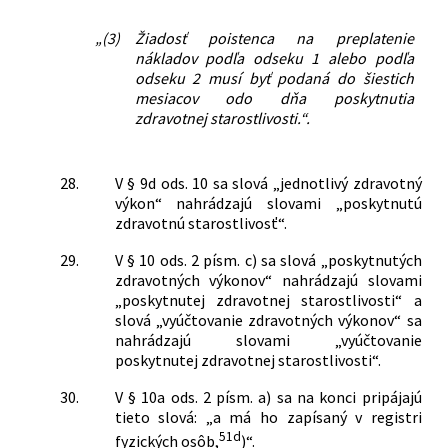
„(3)
Žiadosť poistenca na preplatenie
nákladov podľa odseku 1 alebo podľa
odseku 2 musí byť podaná do šiestich
mesiacov odo dňa poskytnutia
zdravotnej starostlivosti.“.
28.
V § 9d ods. 10 sa slová „jednotlivý zdravotný
výkon“ nahrádzajú slovami „poskytnutú
zdravotnú starostlivosť“.
29.
V § 10 ods. 2 písm. c) sa slová „poskytnutých
zdravotných výkonov“ nahrádzajú slovami
„poskytnutej zdravotnej starostlivosti“ a
slová „vyúčtovanie zdravotných výkonov“ sa
nahrádzajú slovami „vyúčtovanie
poskytnutej zdravotnej starostlivosti“.
30.
V § 10a ods. 2 písm. a) sa na konci pripájajú
tieto slová: „a má ho zapísaný v registri
51d
fyzických osôb,
)“.