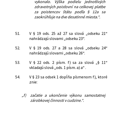
vykonalo. Výška podielu jednotlivých
zdravotných poisťovní na celkovej platbe
za poistencov štátu podľa § 12a sa
zaokrúhľuje na dve desatinné miesta.“.
51.
V § 19 ods. 25 až 27 sa slová „odseku 21“
nahrádzajú slovami „odseku 23“.
52.
V § 19 ods. 27 a 28 sa slová „odseku 24“
nahrádzajú slovami „odseku 26“.
53.
V § 22 ods. 2 písm. f) sa za slová „§ 11“
vkladajú slová „ods. 1 písm. a) a“ .
54.
V § 23 sa odsek 1 dopĺňa písmenom f), ktoré
znie:
„f)
začatie a ukončenie výkonu samostatnej
zárobkovej činnosti v cudzine.“.