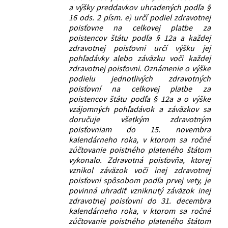
a výšky preddavkov uhradených podľa §
16 ods. 2 písm. e) určí podiel zdravotnej
poisťovne na celkovej platbe za
poistencov štátu podľa § 12a a každej
zdravotnej poisťovni určí výšku jej
pohľadávky alebo záväzku voči každej
zdravotnej poisťovni. Oznámenie o výške
podielu jednotlivých zdravotných
poisťovní na celkovej platbe za
poistencov štátu podľa § 12a a o výške
vzájomných pohľadávok a záväzkov sa
doručuje všetkým zdravotným
poisťovniam do 15. novembra
kalendárneho roka, v ktorom sa ročné
zúčtovanie poistného plateného štátom
vykonalo. Zdravotná poisťovňa, ktorej
vznikol záväzok voči inej zdravotnej
poisťovni spôsobom podľa prvej vety, je
povinná uhradiť vzniknutý záväzok inej
zdravotnej poisťovni do 31. decembra
kalendárneho roka, v ktorom sa ročné
zúčtovanie poistného plateného štátom