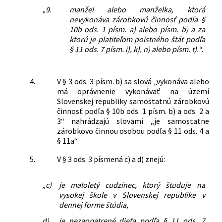
„9.
manžel alebo manželka, ktorá
nevykonáva zárobkovú činnosť podľa §
10b ods. 1 písm. a) alebo písm. b) a za
ktorú je platiteľom poistného štát podľa
§ 11 ods. 7 písm. i), k), n) alebo písm. t).“.
4.
V § 3 ods. 3 písm. b) sa slová „vykonáva alebo
má oprávnenie vykonávať na území
Slovenskej republiky samostatnú zárobkovú
činnosť podľa § 10b ods. 1 písm. b) a ods. 2 a
3“ nahrádzajú slovami „je samostatne
zárobkovo činnou osobou podľa § 11 ods. 4 a
§ 11a“.
5.
V § 3 ods. 3 písmená c) a d) znejú:
„c)
je maloletý cudzinec, ktorý študuje na
vysokej škole v Slovenskej republike v
dennej forme štúdia,
d)
je nezaopatrené dieťa podľa § 11 ods. 7