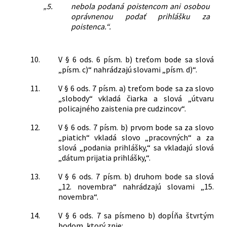
„5.
nebola podaná poistencom ani osobou
oprávnenou podať prihlášku za
poistenca.“.
10.
V § 6 ods. 6 písm. b) treťom bode sa slová
„písm. c)“ nahrádzajú slovami „písm. d)“.
11.
V § 6 ods. 7 písm. a) treťom bode sa za slovo
„slobody“ vkladá čiarka a slová „útvaru
policajného zaistenia pre cudzincov“.
12.
V § 6 ods. 7 písm. b) prvom bode sa za slovo
„piatich“ vkladá slovo „pracovných“ a za
slová „podania prihlášky,“ sa vkladajú slová
„dátum prijatia prihlášky,“.
13.
V § 6 ods. 7 písm. b) druhom bode sa slová
„12. novembra“ nahrádzajú slovami „15.
novembra“.
14.
V § 6 ods. 7 sa písmeno b) dopĺňa štvrtým
bodom, ktorý znie: