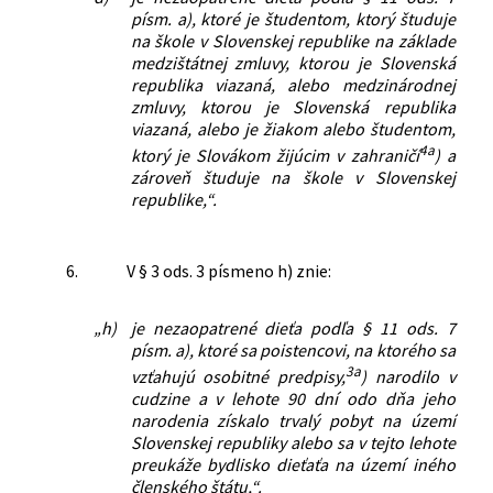
písm. a), ktoré je študentom, ktorý študuje
na škole v Slovenskej republike na základe
medzištátnej zmluvy, ktorou je Slovenská
republika viazaná, alebo medzinárodnej
zmluvy, ktorou je Slovenská republika
viazaná, alebo je žiakom alebo študentom,
4a
ktorý je Slovákom žijúcim v zahraničí
) a
zároveň študuje na škole v Slovenskej
republike,“.
6.
V § 3 ods. 3 písmeno h) znie:
„h)
je nezaopatrené dieťa podľa § 11 ods. 7
písm. a), ktoré sa poistencovi, na ktorého sa
3a
vzťahujú osobitné predpisy,
) narodilo v
cudzine a v lehote 90 dní odo dňa jeho
narodenia získalo trvalý pobyt na území
Slovenskej republiky alebo sa v tejto lehote
preukáže bydlisko dieťaťa na území iného
členského štátu,“.