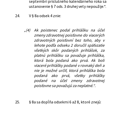
septembri príslušného kalendárneho roka sa
ustanovenie § 7 ods. 3 druhej vety nepoužije.“.
24.
V § 8a odsek 4 znie:
„(4)
Ak poistenec podal prihlášku na účel
zmeny zdravotnej poisťovne do viacerých
zdravotných poisťovní bez toho, aby v
lehote podľa odseku 2 doručil späťvzatie
všetkých skôr podaných prihlášok, za
platnú prihlášku sa považuje prihláška,
ktorá bola podaná ako prvá. Ak boli
viaceré prihlášky podané v rovnaký deň a
nie je možné určiť, ktorá prihláška bola
podaná ako prvá, všetky prihlášky
podané na účel zmeny zdravotnej
poisťovne sa považujú za neplatné.“.
25.
§ 8a sa dopĺňa odsekmi 6 až 8, ktoré znejú: