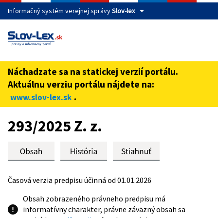
Informačný systém verejnej správy
Slov-lex
Táto stránka je zabezpečená
Buďte pozorní a vždy sa uistite, že zdieľate informácie iba
cez zabezpečenú webovú stránku verejnej správy SR.
Náchadzate sa na statickej verzií portálu.
Zabezpečená stránka vždy začína https:// pred názvom
Aktuálnu verziu portálu nájdete na:
domény webového sídla.
.
www.slov-lex.sk
Preskoč na obsah
293/2025 Z. z.
Časová verzia predpisu účinná od 01.01.2026
Obsah zobrazeného právneho predpisu má
informatívny charakter, právne záväzný obsah sa