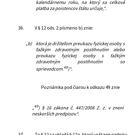
kalendárnemu roku, na ktorý sa celková
platba za poistencov štátu určuje,“.
36.
V § 12 ods. 2 písmeno b) znie:
„b)
ktorá je držiteľom preukazu fyzickej osoby s
ťažkým zdravotným postihnutím alebo
preukazu fyzickej osoby s ťažkým
zdravotným postihnutím so
49
sprievodcom.
)“.
Poznámka pod čiarou k odkazu 49 znie
49
„
) § 16 zákona č. 447/2008 Z. z. v znení
neskorších predpisov.“.
37.
Za § 12 sa vkladá § 12a, ktorý vrátane nadpisu