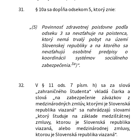
31.
§ 10a sa dopĺňa odsekom 5, ktorý znie:
„(5)
Povinnosť zdravotnej poisťovne podľa
odseku 3 sa nevzťahuje na poistenca,
ktorý nemá trvalý pobyt na území
Slovenskej republiky a na ktorého sa
nevzťahujú osobitné predpisy o
koordinácii systémov sociálneho
3a
zabezpečenia.
)“.
32.
V § 11 ods. 7 písm. h) sa za slová
„zahraničného študenta“ vkladá čiarka a
slová „na zabezpečenie záväzkov z
medzinárodných zmlúv, ktorými je Slovenská
republika viazaná“ sa nahrádzajú slovami
„ktorý študuje na základe medzištátnej
zmluvy, ktorou je Slovenská republika
viazaná, alebo medzinárodnej zmluvy,
ktorou je Slovenská republika viazaná“.