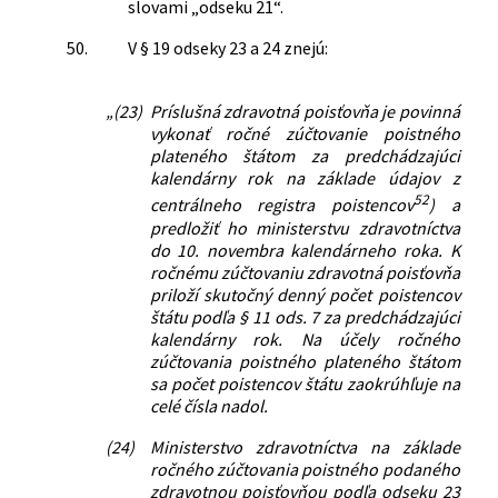
slovami „odseku 21“.
50.
V § 19 odseky 23 a 24 znejú:
„(23)
Príslušná zdravotná poisťovňa je povinná
vykonať ročné zúčtovanie poistného
plateného štátom za predchádzajúci
kalendárny rok na základe údajov z
52
centrálneho registra poistencov
) a
predložiť ho ministerstvu zdravotníctva
do 10. novembra kalendárneho roka. K
ročnému zúčtovaniu zdravotná poisťovňa
priloží skutočný denný počet poistencov
štátu podľa § 11 ods. 7 za predchádzajúci
kalendárny rok. Na účely ročného
zúčtovania poistného plateného štátom
sa počet poistencov štátu zaokrúhľuje na
celé čísla nadol.
(24)
Ministerstvo zdravotníctva na základe
ročného zúčtovania poistného podaného
zdravotnou poisťovňou podľa odseku 23