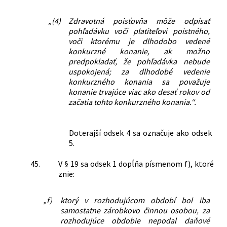
„(4)
Zdravotná poisťovňa môže odpísať
pohľadávku voči platiteľovi poistného,
voči ktorému je dlhodobo vedené
konkurzné konanie, ak možno
predpokladať, že pohľadávka nebude
uspokojená; za dlhodobé vedenie
konkurzného konania sa považuje
konanie trvajúce viac ako desať rokov od
začatia tohto konkurzného konania.“.
Doterajší odsek 4 sa označuje ako odsek
5.
45.
V § 19 sa odsek 1 dopĺňa písmenom f), ktoré
znie:
„f)
ktorý v rozhodujúcom období bol iba
samostatne zárobkovo činnou osobou, za
rozhodujúce obdobie nepodal daňové