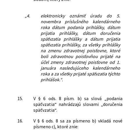
„4.
elektronicky oznámiť úradu do 5.
novembra príslušného kalendárneho
roka dátum podania prihlášky, dátum
prijatia prihlášky, dátum doručenia
späťvzatia prihlášky a dátum prijatia
späťvzatia prihlášky, za všetky prihlášky
na zmenu zdravotnej poisťovne, ktoré
boli zdravotnou poisťovňou prijaté na
účel zmeny zdravotnej poisťovne od 1.
januára nasledujúceho kalendárneho
roka a za všetky prijaté späťvzatia týchto
prihlášok.“.
15.
V § 6 ods. 8 písm. b) sa slová „podania
späťvzatia“ nahrádzajú slovami „doručenia
späťvzatia“.
16.
V § 6 ods. 8 sa za písmeno b) vkladá nové
písmeno c), ktoré znie: