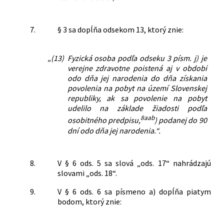
7.
§ 3 sa dopĺňa odsekom 13, ktorý znie:
„(13)
Fyzická osoba podľa odseku 3 písm. j) je
verejne zdravotne poistená aj v období
odo dňa jej narodenia do dňa získania
povolenia na pobyt na území Slovenskej
republiky, ak sa povolenie na pobyt
udelilo na základe žiadosti podľa
8aab
osobitného predpisu,
) podanej do 90
dní odo dňa jej narodenia.“.
8.
V § 6 ods. 5 sa slová „ods. 17“ nahrádzajú
slovami „ods. 18“.
9.
V § 6 ods. 6 sa písmeno a) dopĺňa piatym
bodom, ktorý znie: