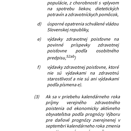
populácie, z chorobnosti s vplyvom
na spotrebu liekov, dietetických
potravín a zdravotníckych pomôcok,
d)
úsporné opatrenia schválené vládou
Slovenskej republiky,
e)
výdavky zdravotnej poisťovne na
povinné príspevky zdravotnej
poisťovne podľa osobitného
52ab
predpisu,
)
f)
výdavky zdravotnej poisťovne, ktoré
nie sú výdavkami na zdravotnú
starostlivosť a nie sú ani výdavkami
podľa písmena e).
(3)
Ak sa v priebehu kalendárneho roka
príjmy verejného zdravotného
poistenia od ekonomicky aktívneho
obyvateľstva podľa prognózy Výboru
pre daňové prognózy zverejnenej v
septembri kalendárneho roka zmenia