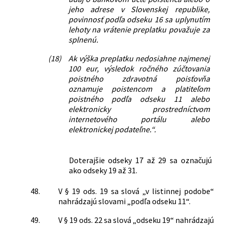
jeho adrese v Slovenskej republike,
povinnosť podľa odseku 16 sa uplynutím
lehoty na vrátenie preplatku považuje za
splnenú.
(18)
Ak výška preplatku nedosiahne najmenej
100 eur, výsledok ročného zúčtovania
poistného zdravotná poisťovňa
oznamuje poistencom a platiteľom
poistného podľa odseku 11 alebo
elektronicky prostredníctvom
internetového portálu alebo
elektronickej podateľne.“.
Doterajšie odseky 17 až 29 sa označujú
ako odseky 19 až 31.
48.
V § 19 ods. 19 sa slová „v listinnej podobe“
nahrádzajú slovami „podľa odseku 11“.
49.
V § 19 ods. 22 sa slová „odseku 19“ nahrádzajú