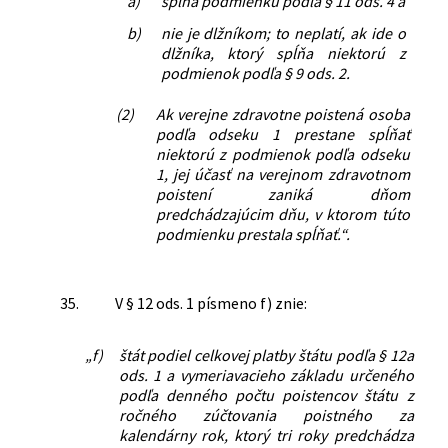
a)
spĺňa podmienku podľa § 11 ods. 4 a
b)
nie je dlžníkom; to neplatí, ak ide o
dlžníka, ktorý spĺňa niektorú z
podmienok podľa § 9 ods. 2.
(2)
Ak verejne zdravotne poistená osoba
podľa odseku 1 prestane spĺňať
niektorú z podmienok podľa odseku
1, jej účasť na verejnom zdravotnom
poistení zaniká dňom
predchádzajúcim dňu, v ktorom túto
podmienku prestala spĺňať.“.
35.
V § 12 ods. 1 písmeno f) znie:
„f)
štát podiel celkovej platby štátu podľa § 12a
ods. 1 a vymeriavacieho základu určeného
podľa denného počtu poistencov štátu z
ročného zúčtovania poistného za
kalendárny rok, ktorý tri roky predchádza