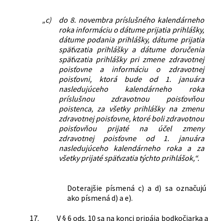
„c)
do 8. novembra príslušného kalendárneho
roka informáciu o dátume prijatia prihlášky,
dátume podania prihlášky, dátume prijatia
späťvzatia prihlášky a dátume doručenia
späťvzatia prihlášky pri zmene zdravotnej
poisťovne a informáciu o zdravotnej
poisťovni, ktorá bude od 1. januára
nasledujúceho kalendárneho roka
príslušnou zdravotnou poisťovňou
poistenca, za všetky prihlášky na zmenu
zdravotnej poisťovne, ktoré boli zdravotnou
poisťovňou prijaté na účel zmeny
zdravotnej poisťovne od 1. januára
nasledujúceho kalendárneho roka a za
všetky prijaté späťvzatia týchto prihlášok,“.
Doterajšie písmená c) a d) sa označujú
ako písmená d) a e).
17.
V § 6 ods. 10 sa na konci pripája bodkočiarka a