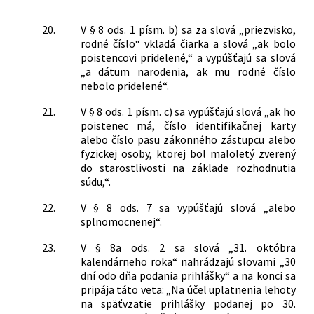
20.
V § 8 ods. 1 písm. b) sa za slová „priezvisko,
rodné číslo“ vkladá čiarka a slová „ak bolo
poistencovi pridelené,“ a vypúšťajú sa slová
„a dátum narodenia, ak mu rodné číslo
nebolo pridelené“.
21.
V § 8 ods. 1 písm. c) sa vypúšťajú slová „ak ho
poistenec má, číslo identifikačnej karty
alebo číslo pasu zákonného zástupcu alebo
fyzickej osoby, ktorej bol maloletý zverený
do starostlivosti na základe rozhodnutia
súdu,“.
22.
V § 8 ods. 7 sa vypúšťajú slová „alebo
splnomocnenej“.
23.
V § 8a ods. 2 sa slová „31. októbra
kalendárneho roka“ nahrádzajú slovami „30
dní odo dňa podania prihlášky“ a na konci sa
pripája táto veta: „Na účel uplatnenia lehoty
na späťvzatie prihlášky podanej po 30.