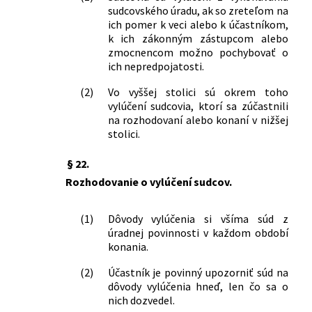
sudcovského úradu, ak so zreteľom na
ich pomer k veci alebo k účastníkom,
k ich zákonným zástupcom alebo
zmocnencom možno pochybovať o
ich nepredpojatosti.
(2)
Vo vyššej stolici sú okrem toho
vylúčení sudcovia, ktorí sa zúčastnili
na rozhodovaní alebo konaní v nižšej
stolici.
§ 22.
Rozhodovanie o vylúčení sudcov.
(1)
Dôvody vylúčenia si všíma súd z
úradnej povinnosti v každom období
konania.
(2)
Účastník je povinný upozorniť súd na
dôvody vylúčenia hneď, len čo sa o
nich dozvedel.