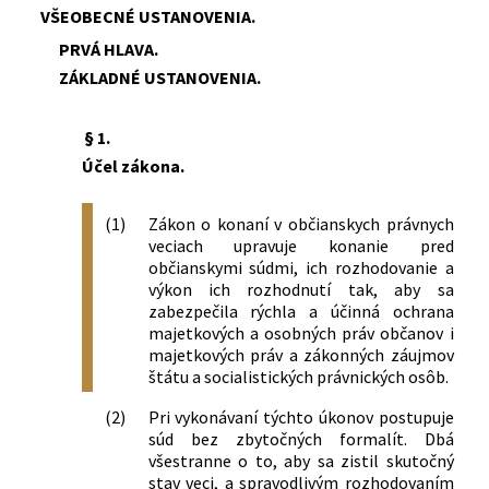
o organizácii súdov
VŠEOBECNÉ USTANOVENIA.
15/1958 Zb.
Zákon o zmene predpisov o osvojení
PRVÁ HLAVA.
46/1959 Zb.
Zákon o zmene právomoci súdov a o
ZÁKLADNÉ USTANOVENIA.
zmene a doplnení niektorých ustanovení
z odboru súdnictva a štátnych notárstiev
§ 1.
Účel zákona.
(1)
Zákon o konaní v občianskych právnych
veciach upravuje konanie pred
občianskymi súdmi, ich rozhodovanie a
výkon ich rozhodnutí tak, aby sa
zabezpečila rýchla a účinná ochrana
majetkových a osobných práv občanov i
majetkových práv a zákonných záujmov
štátu a socialistických právnických osôb.
(2)
Pri vykonávaní týchto úkonov postupuje
súd bez zbytočných formalít. Dbá
všestranne o to, aby sa zistil skutočný
stav veci, a spravodlivým rozhodovaním