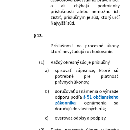
a ak chýbajú podmienky
príslušnosti alebo nemožno ich
zistiť, príslušným je súd, ktorý určí
Najvyšší súd.
§ 13.
Príslušnosť na procesné úkony,
ktoré nevyžadujú rozhodovanie.
(1)
Každý okresný súd je príslušný:
a)
spisovať zápisnice, ktoré sú
potrebné pre platnosť
právnych úkonov;
b)
doručovať oznámenia o výhrade
odporu podľa
§ 51 občianskeho
zákonníka
; oznámenia sa
doručujú do vlastných rúk;
c)
overovať odpisy a podpisy.
(2)
Tieto procesné úkony vykonáva