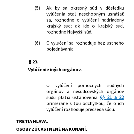
(5)
Ak by sa okresný súd v dôsledku
vylúčenia stal neschopným usnášať
sa, rozhodne o vylúčení nadriadený
krajský súd; ak ide o krajský súd,
rozhodne Najvyšší súd.
(6)
O vylúčení sa rozhoduje bez ústneho
pojednávania.
§ 23.
Vylúčenie iných orgánov.
O vylúčení pomocných súdnych
orgánov a nesudcovských orgánov
súdu platia ustanovenia
§§ 21 a 22
primerane s tou odchýlkou, že o ich
vylúčení rozhoduje predseda súdu.
TRETIA HLAVA.
OSOBY ZÚČASTNENÉ NA KONANÍ.