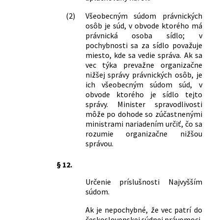
(2)
Všeobecným súdom právnických
osôb je súd, v obvode ktorého má
právnická osoba sídlo; v
pochybnosti sa za sídlo považuje
miesto, kde sa vedie správa. Ak sa
vec týka prevažne organizačne
nižšej správy právnických osôb, je
ich všeobecným súdom súd, v
obvode ktorého je sídlo tejto
správy. Minister spravodlivosti
môže po dohode so zúčastnenými
ministrami nariadením určiť, čo sa
rozumie organizačne nižšou
správou.
§ 12.
Určenie príslušnosti Najvyšším
súdom.
Ak je nepochybné, že vec patrí do
československej súdnej právomoci,