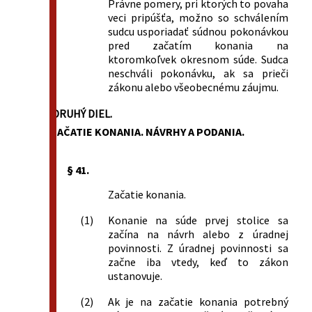
Právne pomery, pri ktorých to povaha
veci pripúšťa, možno so schválením
sudcu usporiadať súdnou pokonávkou
pred začatím konania na
ktoromkoľvek okresnom súde. Sudca
neschváli pokonávku, ak sa prieči
zákonu alebo všeobecnému záujmu.
DRUHÝ DIEL.
ZAČATIE KONANIA. NÁVRHY A PODANIA.
§ 41.
Začatie konania.
(1)
Konanie na súde prvej stolice sa
začína na návrh alebo z úradnej
povinnosti. Z úradnej povinnosti sa
začne iba vtedy, keď to zákon
ustanovuje.
(2)
Ak je na začatie konania potrebný