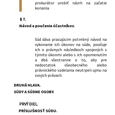
prokurátor urobiť návrh na začatie
konania.
§ 7.
Návod a poučenie účastníkov.
Súd dáva pracujúcim potrebný návod na
vykonanie ich úkonov na súde, poučuje
ich o právnych následkoch spojených s
týmito úkonmi alebo s ich opomenutím
a dbá všestranne o to, aby pre
nedostatok všeobecného alebo
právnického vzdelania neutrpeli ujmu na
svojich právach.
DRUHÁ HLAVA.
SÚDY A SÚDNE OSOBY.
PRVÝ DIEL.
PRÍSLUŠNOSŤ SÚDU.