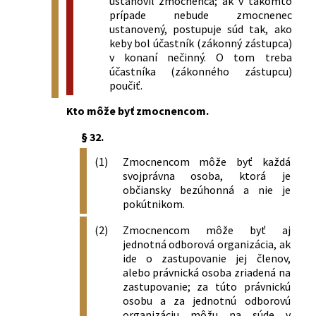
ustanovil zmocnenca; ak v takomto
prípade nebude zmocnenec
ustanovený, postupuje súd tak, ako
keby bol účastník (zákonný zástupca)
v konaní nečinný. O tom treba
účastníka (zákonného zástupcu)
poučiť.
Kto môže byť zmocnencom.
§ 32.
(1)
Zmocnencom môže byť každá
svojprávna osoba, ktorá je
občiansky bezúhonná a nie je
pokútnikom.
(2)
Zmocnencom môže byť aj
jednotná odborová organizácia, ak
ide o zastupovanie jej členov,
alebo právnická osoba zriadená na
zastupovanie; za túto právnickú
osobu a za jednotnú odborovú
organizáciu môžu na súde v