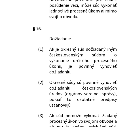
posúdenie veci, môže súd vykonať
jednotlivé procesné úkony aj mimo
svojho obvodu.
§ 16.
Dožiadanie.
(1)
Ak je okresný súd dožiadaný iným
československým súdom o
vykonanie určitého procesného
úkonu, je povinný vyhovieť
dožiadaniu.
(2)
Okresné súdy sú povinné vyhovieť
dožiadaniu československých
úradov (orgánov verejnej správy),
pokiaľ to osobitné predpisy
ustanovujú.
(3)
Ak súd nemôže vykonať žiadaný
procesný úkon vo svojom obvode a
ak mu je známy príslušný súd,