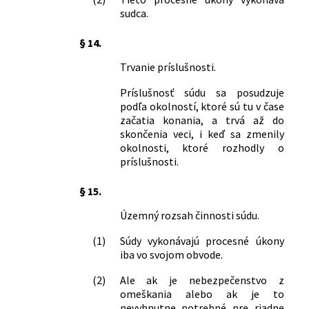
sudca.
§ 14.
Trvanie príslušnosti.
Príslušnosť súdu sa posudzuje
podľa okolností, ktoré sú tu v čase
začatia konania, a trvá až do
skončenia veci, i keď sa zmenily
okolnosti, ktoré rozhodly o
príslušnosti.
§ 15.
Územný rozsah činnosti súdu.
(1)
Súdy vykonávajú procesné úkony
iba vo svojom obvode.
(2)
Ale ak je nebezpečenstvo z
omeškania alebo ak je to
nevyhnutne potrebné pre riadne