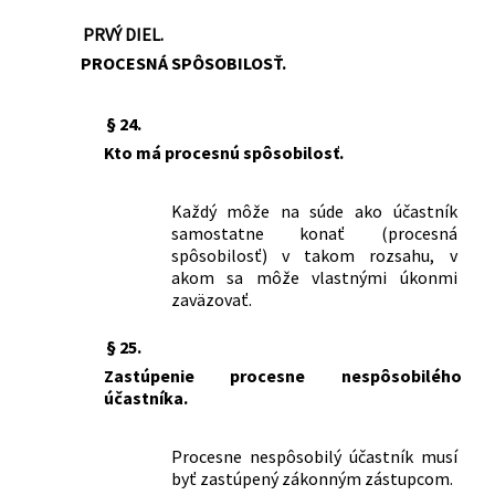
PRVÝ DIEL.
PROCESNÁ SPÔSOBILOSŤ.
§ 24.
Kto má procesnú spôsobilosť.
Každý môže na súde ako účastník
samostatne konať (procesná
spôsobilosť) v takom rozsahu, v
akom sa môže vlastnými úkonmi
zaväzovať.
§ 25.
Zastúpenie procesne nespôsobilého
účastníka.
Procesne nespôsobilý účastník musí
byť zastúpený zákonným zástupcom.