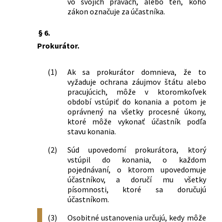
vo svojich právach, alebo ten, koho
zákon označuje za účastníka.
§ 6.
Prokurátor.
(1)
Ak sa prokurátor domnieva, že to
vyžaduje ochrana záujmov štátu alebo
pracujúcich, môže v ktoromkoľvek
období vstúpiť do konania a potom je
oprávnený na všetky procesné úkony,
ktoré môže vykonať účastník podľa
stavu konania.
(2)
Súd upovedomí prokurátora, ktorý
vstúpil do konania, o každom
pojednávaní, o ktorom upovedomuje
účastníkov, a doručí mu všetky
písomnosti, ktoré sa doručujú
účastníkom.
(3)
Osobitné ustanovenia určujú, kedy môže