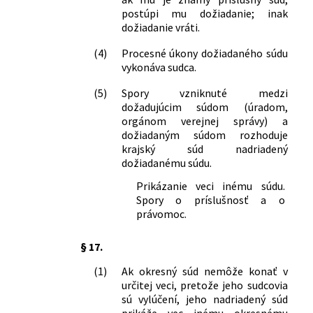
postúpi mu dožiadanie; inak
dožiadanie vráti.
(4)
Procesné úkony dožiadaného súdu
vykonáva sudca.
(5)
Spory vzniknuté medzi
dožadujúcim súdom (úradom,
orgánom verejnej správy) a
dožiadaným súdom rozhoduje
krajský súd nadriadený
dožiadanému súdu.
Prikázanie veci inému súdu.
Spory o príslušnosť a o
právomoc.
§ 17.
(1)
Ak okresný súd nemôže konať v
určitej veci, pretože jeho sudcovia
sú vylúčení, jeho nadriadený súd
prikáže vec inému okresnému