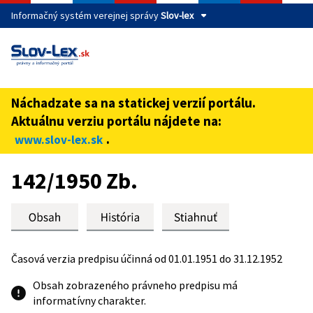
Informačný systém verejnej správy
Slov-lex
Táto stránka je zabezpečená
Buďte pozorní a vždy sa uistite, že zdieľate informácie iba
cez zabezpečenú webovú stránku verejnej správy SR.
Náchadzate sa na statickej verzií portálu.
Zabezpečená stránka vždy začína https:// pred názvom
Aktuálnu verziu portálu nájdete na:
domény webového sídla.
.
www.slov-lex.sk
Preskoč na obsah
142/1950 Zb.
Časová verzia predpisu účinná od 01.01.1951 do 31.12.1952
Obsah zobrazeného právneho predpisu má
informatívny charakter.