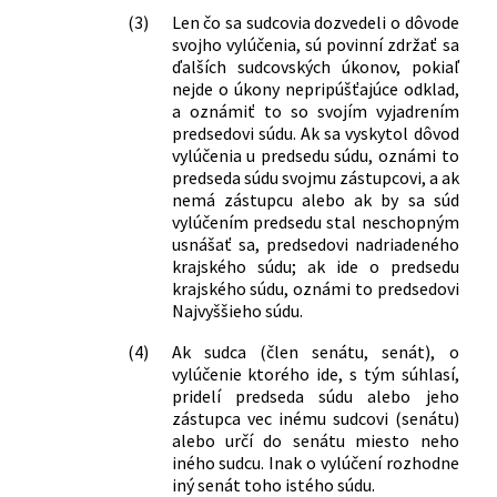
(3)
Len čo sa sudcovia dozvedeli o dôvode
svojho vylúčenia, sú povinní zdržať sa
ďalších sudcovských úkonov, pokiaľ
nejde o úkony nepripúšťajúce odklad,
a oznámiť to so svojím vyjadrením
predsedovi súdu. Ak sa vyskytol dôvod
vylúčenia u predsedu súdu, oznámi to
predseda súdu svojmu zástupcovi, a ak
nemá zástupcu alebo ak by sa súd
vylúčením predsedu stal neschopným
usnášať sa, predsedovi nadriadeného
krajského súdu; ak ide o predsedu
krajského súdu, oznámi to predsedovi
Najvyššieho súdu.
(4)
Ak sudca (člen senátu, senát), o
vylúčenie ktorého ide, s tým súhlasí,
pridelí predseda súdu alebo jeho
zástupca vec inému sudcovi (senátu)
alebo určí do senátu miesto neho
iného sudcu. Inak o vylúčení rozhodne
iný senát toho istého súdu.