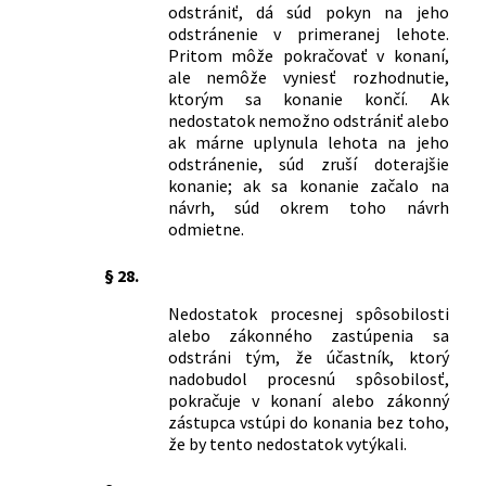
odstrániť, dá súd pokyn na jeho
odstránenie v primeranej lehote.
Pritom môže pokračovať v konaní,
ale nemôže vyniesť rozhodnutie,
ktorým sa konanie končí. Ak
nedostatok nemožno odstrániť alebo
ak márne uplynula lehota na jeho
odstránenie, súd zruší doterajšie
konanie; ak sa konanie začalo na
návrh, súd okrem toho návrh
odmietne.
§ 28.
Nedostatok procesnej spôsobilosti
alebo zákonného zastúpenia sa
odstráni tým, že účastník, ktorý
nadobudol procesnú spôsobilosť,
pokračuje v konaní alebo zákonný
zástupca vstúpi do konania bez toho,
že by tento nedostatok vytýkali.