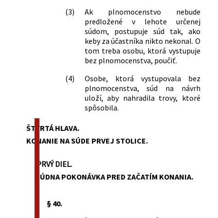
(3)
Ak plnomocenstvo nebude
predložené v lehote určenej
súdom, postupuje súd tak, ako
keby za účastníka nikto nekonal. O
tom treba osobu, ktorá vystupuje
bez plnomocenstva, poučiť.
(4)
Osobe, ktorá vystupovala bez
plnomocenstva, súd na návrh
uloží, aby nahradila trovy, ktoré
spôsobila.
ŠTVRTÁ HLAVA.
KONANIE NA SÚDE PRVEJ STOLICE.
PRVÝ DIEL.
SÚDNA POKONÁVKA PRED ZAČATÍM KONANIA.
§ 40.