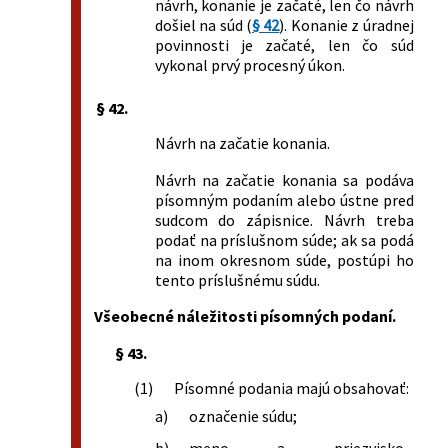
návrh, konanie je začaté, len čo návrh
došiel na súd (
§ 42
). Konanie z úradnej
povinnosti je začaté, len čo súd
vykonal prvý procesný úkon.
§ 42.
Návrh na začatie konania.
Návrh na začatie konania sa podáva
písomným podaním alebo ústne pred
sudcom do zápisnice. Návrh treba
podať na príslušnom súde; ak sa podá
na inom okresnom súde, postúpi ho
tento príslušnému súdu.
Všeobecné náležitosti písomných podaní.
§ 43.
(1)
Písomné podania majú obsahovať:
a)
označenie súdu;
b)
meno a priezvisko,