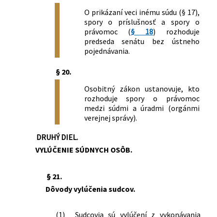
O prikázaní veci inému súdu (§ 17),
spory o príslušnosť a spory o
právomoc (
§ 18
) rozhoduje
predseda senátu bez ústneho
pojednávania.
§ 20.
Osobitný zákon ustanovuje, kto
rozhoduje spory o právomoc
medzi súdmi a úradmi (orgánmi
verejnej správy).
DRUHÝ DIEL.
VYLÚČENIE SÚDNYCH OSÔB.
§ 21.
Dôvody vylúčenia sudcov.
(1)
Sudcovia sú vylúčení z vykonávania