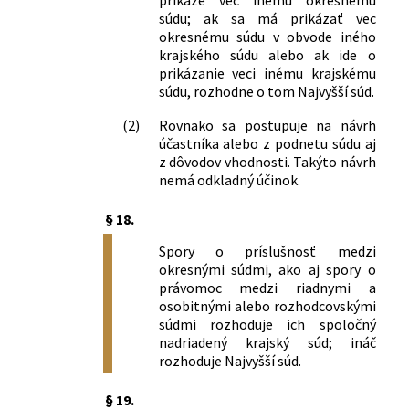
súdu; ak sa má prikázať vec
okresnému súdu v obvode iného
krajského súdu alebo ak ide o
prikázanie veci inému krajskému
súdu, rozhodne o tom Najvyšší súd.
(2)
Rovnako sa postupuje na návrh
účastníka alebo z podnetu súdu aj
z dôvodov vhodnosti. Takýto návrh
nemá odkladný účinok.
§ 18.
Spory o príslušnosť medzi
okresnými súdmi, ako aj spory o
právomoc medzi riadnymi a
osobitnými alebo rozhodcovskými
súdmi rozhoduje ich spoločný
nadriadený krajský súd; ináč
rozhoduje Najvyšší súd.
§ 19.