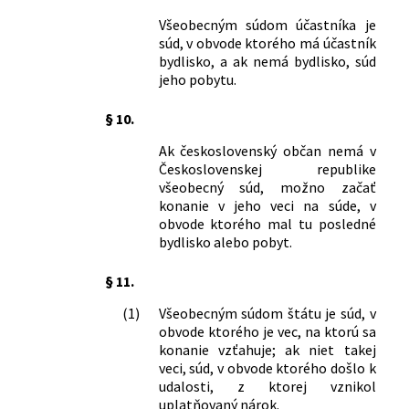
Všeobecným súdom účastníka je
súd, v obvode ktorého má účastník
bydlisko, a ak nemá bydlisko, súd
jeho pobytu.
§ 10.
Ak československý občan nemá v
Československej republike
všeobecný súd, možno začať
konanie v jeho veci na súde, v
obvode ktorého mal tu posledné
bydlisko alebo pobyt.
§ 11.
(1)
Všeobecným súdom štátu je súd, v
obvode ktorého je vec, na ktorú sa
konanie vzťahuje; ak niet takej
veci, súd, v obvode ktorého došlo k
udalosti, z ktorej vznikol
uplatňovaný nárok.