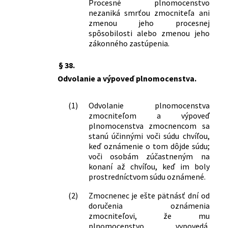
Procesné plnomocenstvo
nezaniká smrťou zmocniteľa ani
zmenou jeho procesnej
spôsobilosti alebo zmenou jeho
zákonného zastúpenia.
§ 38.
Odvolanie a výpoveď plnomocenstva.
(1)
Odvolanie plnomocenstva
zmocniteľom a výpoveď
plnomocenstva zmocnencom sa
stanú účinnými voči súdu chvíľou,
keď oznámenie o tom dôjde súdu;
voči osobám zúčastneným na
konaní až chvíľou, keď im boly
prostredníctvom súdu oznámené.
(2)
Zmocnenec je ešte pätnásť dní od
doručenia oznámenia
zmocniteľovi, že mu
plnomocenstvo vypovedá,