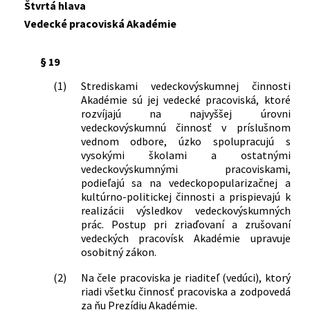
Štvrtá hlava
Vedecké pracoviská Akadémie
§ 19
(1)
Strediskami vedeckovýskumnej činnosti
Akadémie sú jej vedecké pracoviská, ktoré
rozvíjajú na najvyššej úrovni
vedeckovýskumnú činnosť v príslušnom
vednom odbore, úzko spolupracujú s
vysokými školami a ostatnými
vedeckovýskumnými pracoviskami,
podieľajú sa na vedeckopopularizačnej a
kultúrno-politickej činnosti a prispievajú k
realizácii výsledkov vedeckovýskumných
prác. Postup pri zriaďovaní a zrušovaní
vedeckých pracovísk Akadémie upravuje
osobitný zákon.
(2)
Na čele pracoviska je riaditeľ (vedúci), ktorý
riadi všetku činnosť pracoviska a zodpovedá
za ňu Prezídiu Akadémie.