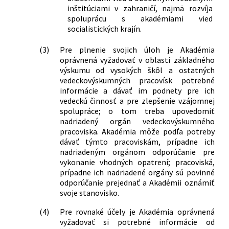
inštitúciami v zahraničí, najmä rozvíja
spoluprácu s akadémiami vied
socialistických krajín.
(3)
Pre plnenie svojich úloh je Akadémia
oprávnená vyžadovať v oblasti základného
výskumu od vysokých škôl a ostatných
vedeckovýskumných pracovísk potrebné
informácie a dávať im podnety pre ich
vedeckú činnosť a pre zlepšenie vzájomnej
spolupráce; o tom treba upovedomiť
nadriadený orgán vedeckovýskumného
pracoviska. Akadémia môže podľa potreby
dávať týmto pracoviskám, prípadne ich
nadriadeným orgánom odporúčanie pre
vykonanie vhodných opatrení; pracoviská,
prípadne ich nadriadené orgány sú povinné
odporúčanie prejednať a Akadémii oznámiť
svoje stanovisko.
(4)
Pre rovnaké účely je Akadémia oprávnená
vyžadovať si potrebné informácie od