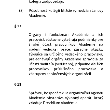
kolégia zodpovedajú.
(3)
Pôsobnosť kolégií bližšie vymedzia stanovy
Akadémie.
§ 17
Orgány i funkcionári Akadémie a ich
pracovísk sústavne vytvárajú podmienky pre
širokú účasť pracovníkov Akadémie na
riadení vedeckej práce. Zásadné otázky,
týkajúce sa určitého vedeckého pracoviska,
prejednávajú orgány Akadémie spravidla za
účasti riaditeľa (vedúceho), prípadne ďalších
pracovníkov príslušného pracoviska a
zástupcov spoločenských organizácií.
§ 18
Správnu, hospodársku a organizačnú agendu
Akadémie obstaráva výkonný aparát, ktorý
zriaďuje Prezídium Akadémie.