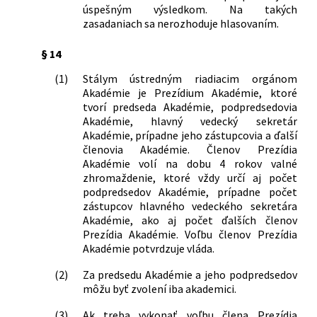
úspešným výsledkom. Na takých
zasadaniach sa nerozhoduje hlasovaním.
§ 14
(1)
Stálym ústredným riadiacim orgánom
Akadémie je Prezídium Akadémie, ktoré
tvorí predseda Akadémie, podpredsedovia
Akadémie, hlavný vedecký sekretár
Akadémie, prípadne jeho zástupcovia a ďalší
členovia Akadémie. Členov Prezídia
Akadémie volí na dobu 4 rokov valné
zhromaždenie, ktoré vždy určí aj počet
podpredsedov Akadémie, prípadne počet
zástupcov hlavného vedeckého sekretára
Akadémie, ako aj počet ďalších členov
Prezídia Akadémie. Voľbu členov Prezídia
Akadémie potvrdzuje vláda.
(2)
Za predsedu Akadémie a jeho podpredsedov
môžu byť zvolení iba akademici.
(3)
Ak treba vykonať voľbu člena Prezídia