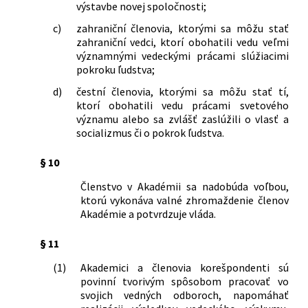
výstavbe novej spoločnosti;
c)
zahraniční členovia, ktorými sa môžu stať
zahraniční vedci, ktorí obohatili vedu veľmi
významnými vedeckými prácami slúžiacimi
pokroku ľudstva;
d)
čestní členovia, ktorými sa môžu stať tí,
ktorí obohatili vedu prácami svetového
významu alebo sa zvlášť zaslúžili o vlasť a
socializmus či o pokrok ľudstva.
§ 10
Členstvo v Akadémii sa nadobúda voľbou,
ktorú vykonáva valné zhromaždenie členov
Akadémie a potvrdzuje vláda.
§ 11
(1)
Akademici a členovia korešpondenti sú
povinní tvorivým spôsobom pracovať vo
svojich vedných odboroch, napomáhať