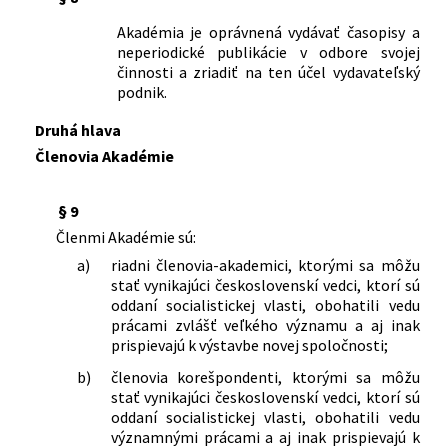
Akadémia je oprávnená vydávať časopisy a
neperiodické publikácie v odbore svojej
činnosti a zriadiť na ten účel vydavateľský
podnik.
Druhá hlava
Členovia Akadémie
§ 9
Členmi Akadémie sú:
a)
riadni členovia-akademici, ktorými sa môžu
stať vynikajúci československí vedci, ktorí sú
oddaní socialistickej vlasti, obohatili vedu
prácami zvlášť veľkého významu a aj inak
prispievajú k výstavbe novej spoločnosti;
b)
členovia korešpondenti, ktorými sa môžu
stať vynikajúci československí vedci, ktorí sú
oddaní socialistickej vlasti, obohatili vedu
významnými prácami a aj inak prispievajú k