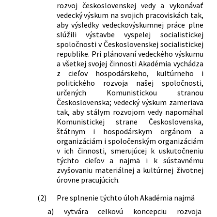
rozvoj československej vedy a vykonávať
vedecký výskum na svojich pracoviskách tak,
aby výsledky vedeckovýskumnej práce plne
slúžili výstavbe vyspelej socialistickej
spoločnosti v Československej socialistickej
republike. Pri plánovaní vedeckého výskumu
a všetkej svojej činnosti Akadémia vychádza
z cieľov hospodárskeho, kultúrneho i
politického rozvoja našej spoločnosti,
určených Komunistickou stranou
Československa; vedecký výskum zameriava
tak, aby stálym rozvojom vedy napomáhal
Komunistickej strane Československa,
štátnym i hospodárskym orgánom a
organizáciám i spoločenským organizáciám
v ich činnosti, smerujúcej k uskutočneniu
týchto cieľov a najmä i k sústavnému
zvyšovaniu materiálnej a kultúrnej životnej
úrovne pracujúcich.
(2)
Pre splnenie týchto úloh Akadémia najmä
a)
vytvára celkovú koncepciu rozvoja