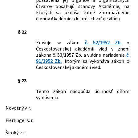
útvarov obsahujú stanovy Akadémie, na
ktorých sa uznáša valné zhromaždenie
členov Akadémie a ktoré schvaľuje vláda.
§ 22
Zrušuje sa zákon
č. 52/1952 Zb.
o
Československej akadémii vied v znení
zákona č. 53/1957 Zb. a vládne nariadenie
č.
91/1952 Zb.
, ktorým sa vykonáva zákon o
Československej akadémii vied.
§ 23
Tento zákon nadobúda účinnosť dňom
vyhlásenia.
Novotný v. r.
Fierlinger v. r.
Široký v. r.