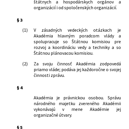
štátnych a hospodárskych orgánov a
organizácií i od spoločenských organizácií.
§ 3
(1)
V zásadných vedeckých otázkach je
Akadémia hlavným poradcom vlády a
spolupracuje so Štátnou komisiou pre
rozvoj a koordináciu vedy a techniky a so
Štátnou plánovacou komisiou.
(2)
Za svoju činnosť Akadémia zodpovedá
priamo vláde; podáva jej každoročne o svojej
činnosti zprávu.
§ 4
Akadémia je právnickou osobou. Správu
národného majetku zvereného Akadémii
vykonávajú v mene Akadémie jej
organizačné útvary.
§ 5