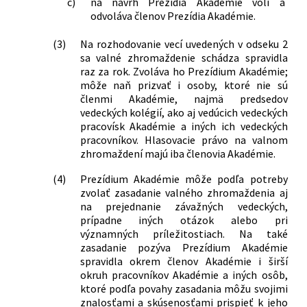
c)
na návrh Prezídia Akadémie volí a
odvoláva členov Prezídia Akadémie.
(3)
Na rozhodovanie vecí uvedených v odseku 2
sa valné zhromaždenie schádza spravidla
raz za rok. Zvoláva ho Prezídium Akadémie;
môže naň prizvať i osoby, ktoré nie sú
členmi Akadémie, najmä predsedov
vedeckých kolégií, ako aj vedúcich vedeckých
pracovísk Akadémie a iných ich vedeckých
pracovníkov. Hlasovacie právo na valnom
zhromaždení majú iba členovia Akadémie.
(4)
Prezídium Akadémie môže podľa potreby
zvolať zasadanie valného zhromaždenia aj
na prejednanie závažných vedeckých,
prípadne iných otázok alebo pri
významných príležitostiach. Na také
zasadanie pozýva Prezídium Akadémie
spravidla okrem členov Akadémie i širší
okruh pracovníkov Akadémie a iných osôb,
ktoré podľa povahy zasadania môžu svojimi
znalosťami a skúsenosťami prispieť k jeho