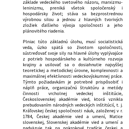
základe vedeckého svetového názoru, marxizmu-
opatrenia Predsedníctva Federálneho
leninizmu, preniká všetok spoločenský i
zhromaždenia č. 26/1970 Zb. a zákona č.
hospodársky život; stáva sa bezprostrednou
91/1977 Zb.
výrobnou silou a jednou z hlavných tvorivých
299/1990 Zb.
Zákon, ktorým sa dopĺňa zákon č.
zložiek ďalšieho vývoja spoločnosti a jeho
54/1963 Zb. o Československej akadémii
plánovitého riadenia.
vied v znení zákonného opatrenia
Predsedníctva Federálneho
Plniac túto základnú úlohu, musí socialistická
zhromaždenia č. 26/1970 Zb., zákona č.
veda, úzko spätá so životom spoločnosti,
sústreďovať svoje sily na hlavné úlohy vyplývajúce
91/1977 Zb. a zákona č. 164/1990 Zb.
z potrieb hospodárskeho a kultúrneho rozvoja
krajiny a usilovať sa o dosiahnutie najvyššej
teoretickej a metodickej úrovne, komplexnosti a
maximálnej efektívnosti vedeckovýskumnej práce.
Týmto požiadavkám je potrebné prispôsobiť i
náplň práce, organizačnú štruktúru a metódy
činnosti vrcholnej vedeckej inštitúcie,
Československej akadémie vied, ktorá vznikla
prebudovaním národných vedeckých inštitúcií, t. j.
Kráľovskej českej spoločnosti náuk, založenej v r.
1784, Českej akadémie vied a umení, Matice
slovenskej, Slovenskej akadémie vied a umení a
nadväzuje tak na pokrokové tradície českej a