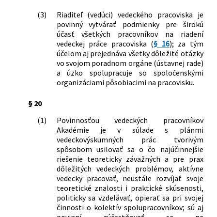
(3)
Riaditeľ (vedúci) vedeckého pracoviska je
povinný vytvárať podmienky pre širokú
účasť všetkých pracovníkov na riadení
vedeckej práce pracoviska (
§ 16
); za tým
účelom aj prejednáva všetky dôležité otázky
vo svojom poradnom orgáne (ústavnej rade)
a úzko spolupracuje so spoločenskými
organizáciami pôsobiacimi na pracovisku.
§ 20
(1)
Povinnosťou vedeckých pracovníkov
Akadémie je v súlade s plánmi
vedeckovýskumných prác tvorivým
spôsobom usilovať sa o čo najúčinnejšie
riešenie teoreticky závažných a pre prax
dôležitých vedeckých problémov, aktívne
vedecky pracovať, neustále rozvíjať svoje
teoretické znalosti i praktické skúsenosti,
politicky sa vzdelávať, opierať sa pri svojej
činnosti o kolektív spolupracovníkov; sú aj
povinní zúčastňovať sa na