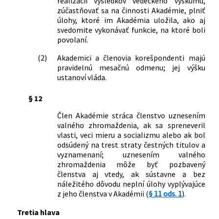
realizácii výsledkov vedeckého výskumu,
zúčastňovať sa na činnosti Akadémie, plniť
úlohy, ktoré im Akadémia uložila, ako aj
svedomite vykonávať funkcie, na ktoré boli
povolaní.
(2)
Akademici a členovia korešpondenti majú
pravidelnú mesačnú odmenu; jej výšku
ustanoví vláda.
§ 12
Člen Akadémie stráca členstvo uznesením
valného zhromaždenia, ak sa spreneveril
vlasti, veci mieru a socializmu alebo ak bol
odsúdený na trest straty čestných titulov a
vyznamenaní; uznesením valného
zhromaždenia môže byť pozbavený
členstva aj vtedy, ak sústavne a bez
náležitého dôvodu neplní úlohy vyplývajúce
z jeho členstva v Akadémii (
§ 11 ods. 1
).
Tretia hlava