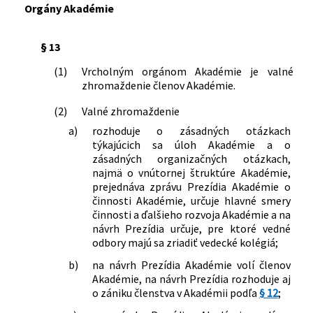
Orgány Akadémie
§ 13
(1)
Vrcholným orgánom Akadémie je valné
zhromaždenie členov Akadémie.
(2)
Valné zhromaždenie
a)
rozhoduje o zásadných otázkach
týkajúcich sa úloh Akadémie a o
zásadných organizačných otázkach,
najmä o vnútornej štruktúre Akadémie,
prejednáva zprávu Prezídia Akadémie o
činnosti Akadémie, určuje hlavné smery
činnosti a ďalšieho rozvoja Akadémie a na
návrh Prezídia určuje, pre ktoré vedné
odbory majú sa zriadiť vedecké kolégiá;
b)
na návrh Prezídia Akadémie volí členov
Akadémie, na návrh Prezídia rozhoduje aj
o zániku členstva v Akadémii podľa
§ 12
;