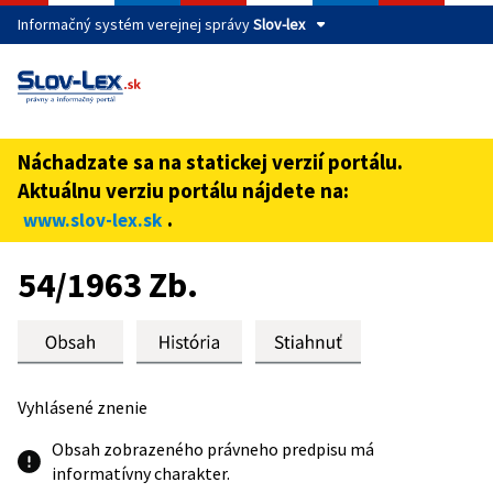
Informačný systém verejnej správy
Slov-lex
Táto stránka je zabezpečená
Buďte pozorní a vždy sa uistite, že zdieľate informácie iba
cez zabezpečenú webovú stránku verejnej správy SR.
Náchadzate sa na statickej verzií portálu.
Zabezpečená stránka vždy začína https:// pred názvom
Aktuálnu verziu portálu nájdete na:
domény webového sídla.
.
www.slov-lex.sk
Preskoč na obsah
54/1963 Zb.
Vyhlásené znenie
Obsah zobrazeného právneho predpisu má
informatívny charakter.