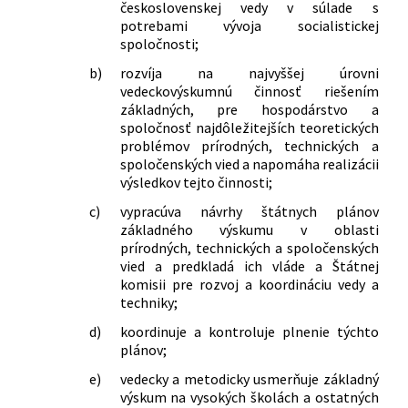
československej vedy v súlade s
potrebami vývoja socialistickej
spoločnosti;
b)
rozvíja na najvyššej úrovni
vedeckovýskumnú činnosť riešením
základných, pre hospodárstvo a
spoločnosť najdôležitejších teoretických
problémov prírodných, technických a
spoločenských vied a napomáha realizácii
výsledkov tejto činnosti;
c)
vypracúva návrhy štátnych plánov
základného výskumu v oblasti
prírodných, technických a spoločenských
vied a predkladá ich vláde a Štátnej
komisii pre rozvoj a koordináciu vedy a
techniky;
d)
koordinuje a kontroluje plnenie týchto
plánov;
e)
vedecky a metodicky usmerňuje základný
výskum na vysokých školách a ostatných