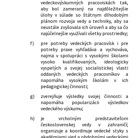
vedeckovýskumných pracoviskách tak,
aby bol zameraný na najdôležitejšie
úlohy v súlade so štátnym dlhodobým
plánom rozvoja vedy a techniky, aby sa
neustále zvyšovala ich úroveň a aby sa čo
najúčelnejšie využívali všetky prostriedky;
f)
pre potreby vedeckých pracovísk i pre
potreby praxe vyhľadáva a vychováva,
najmä v spolupráci s vysokými školami
vysoko kvalifikovaných, ideologicky
vyspelých a svojej socialistickej vlasti
oddaných vedeckých pracovníkov a
napomáha vysokým školám v ich
pedagogickej činnosti;
g)
zverejňuje výsledky svojej činnosti a
napomáha popularizácii výsledkov
vedeckého výskumu;
h)
je vrcholným predstaviteľom
československej vedy v zahraničí;
organizuje a koordinuje vedecké styky s
akadémiami vied a obdobnými vedeckými