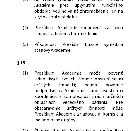
Akadémie pred uplynutím funkčného
obdobia, volí ho valné zhromaždenie len na
zvyšok tohto obdobia.
(4)
Prezídium Akadémie zodpovedá za svoju
činnosť valnému zhromaždeniu.
(5)
Pôsobnosť Prezídia bližšie vymedzia
stanovy Akadémie.
§ 15
(1)
Prezídium Akadémie môže poveriť
jednotlivých svojich členov obstarávaním
určitých činností; najmä poveruje
podpredsedov Akadémie starostlivosťou o
koordináciu a komplexnosť prác v určitých
oblastiach vedeckého bádania. Pre
obstarávanie určitých činností môže
Prezídium Akadémie zriaďovať aj komisie a
iné pomocné orgány.
(2)
Členovia Prezídia Akadémie poverení určitou