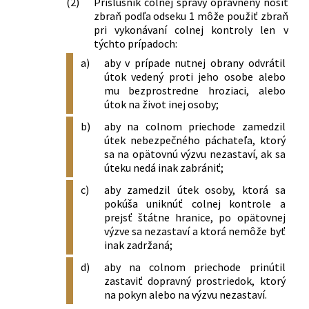
(2)
Príslušník colnej správy oprávnený nosiť
zbraň podľa odseku 1 môže použiť zbraň
pri vykonávaní colnej kontroly len v
týchto prípadoch:
a)
aby v prípade nutnej obrany odvrátil
útok vedený proti jeho osobe alebo
mu bezprostredne hroziaci, alebo
útok na život inej osoby;
b)
aby na colnom priechode zamedzil
útek nebezpečného páchateľa, ktorý
sa na opätovnú výzvu nezastaví, ak sa
úteku nedá inak zabrániť;
c)
aby zamedzil útek osoby, ktorá sa
pokúša uniknúť colnej kontrole a
prejsť štátne hranice, po opätovnej
výzve sa nezastaví a ktorá nemôže byť
inak zadržaná;
d)
aby na colnom priechode prinútil
zastaviť dopravný prostriedok, ktorý
na pokyn alebo na výzvu nezastaví.