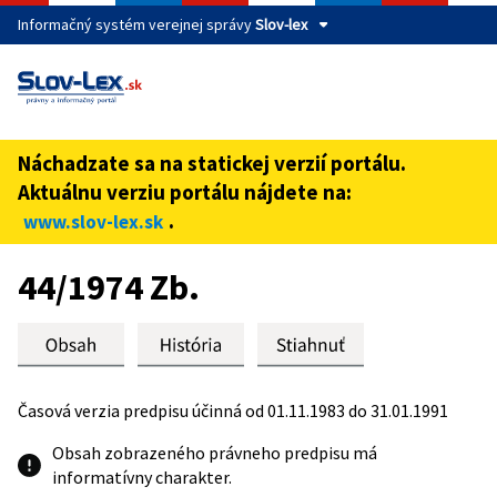
Informačný systém verejnej správy
Slov-lex
Táto stránka je zabezpečená
Buďte pozorní a vždy sa uistite, že zdieľate informácie iba
cez zabezpečenú webovú stránku verejnej správy SR.
Náchadzate sa na statickej verzií portálu.
Zabezpečená stránka vždy začína https:// pred názvom
Aktuálnu verziu portálu nájdete na:
domény webového sídla.
.
www.slov-lex.sk
Preskoč na obsah
44/1974 Zb.
Časová verzia predpisu účinná od 01.11.1983 do 31.01.1991
Obsah zobrazeného právneho predpisu má
informatívny charakter.