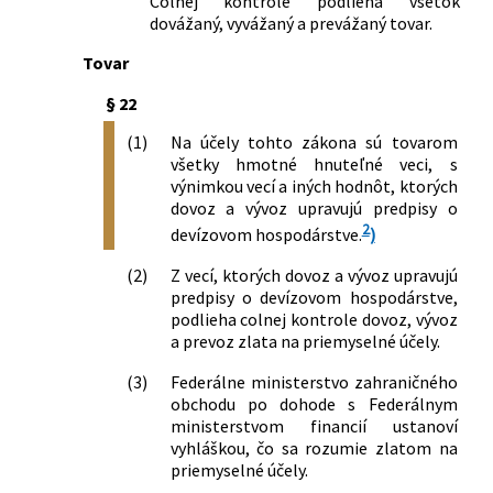
Colnej kontrole podlieha všetok
dovážaný, vyvážaný a prevážaný tovar.
Tovar
§ 22
(1)
Na účely tohto zákona sú tovarom
všetky hmotné hnuteľné veci, s
výnimkou vecí a iných hodnôt, ktorých
dovoz a vývoz upravujú predpisy o
2
devízovom hospodárstve.
)
(2)
Z vecí, ktorých dovoz a vývoz upravujú
predpisy o devízovom hospodárstve,
podlieha colnej kontrole dovoz, vývoz
a prevoz zlata na priemyselné účely.
(3)
Federálne ministerstvo zahraničného
obchodu po dohode s Federálnym
ministerstvom financií ustanoví
vyhláškou, čo sa rozumie zlatom na
priemyselné účely.