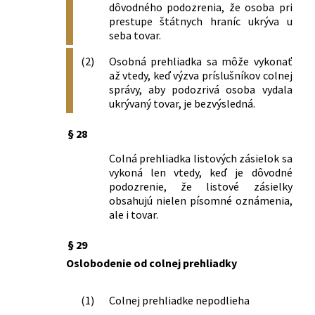
dôvodného podozrenia, že osoba pri
prestupe štátnych hraníc ukrýva u
seba tovar.
(2)
Osobná prehliadka sa môže vykonať
až vtedy, keď výzva príslušníkov colnej
správy, aby podozrivá osoba vydala
ukrývaný tovar, je bezvýsledná.
§ 28
Colná prehliadka listových zásielok sa
vykoná len vtedy, keď je dôvodné
podozrenie, že listové zásielky
obsahujú nielen písomné oznámenia,
ale i tovar.
§ 29
Oslobodenie od colnej prehliadky
(1)
Colnej prehliadke nepodlieha