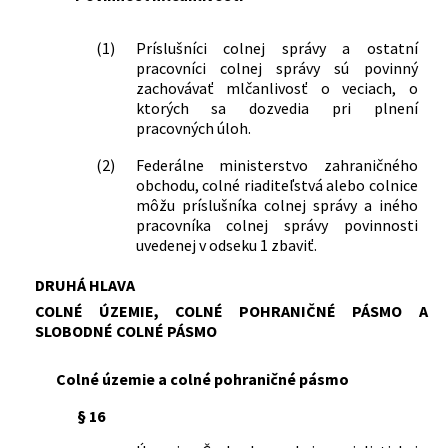
(1)
Príslušníci colnej správy a ostatní
pracovníci colnej správy sú povinný
zachovávať mlčanlivosť o veciach, o
ktorých sa dozvedia pri plnení
pracovných úloh.
(2)
Federálne ministerstvo zahraničného
obchodu, colné riaditeľstvá alebo colnice
môžu príslušníka colnej správy a iného
pracovníka colnej správy povinnosti
uvedenej v odseku 1 zbaviť.
DRUHÁ HLAVA
COLNÉ ÚZEMIE, COLNÉ POHRANIČNÉ PÁSMO A
SLOBODNÉ COLNÉ PÁSMO
Colné územie a colné pohraničné pásmo
§ 16