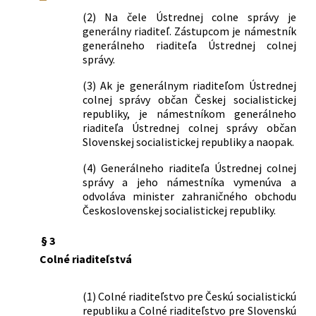
70/1982 Zb.
Vyhláška Federálneho ministerstva
zahraničného obchodu o oslobodení
(2) Na čele Ústrednej colne správy je
generálny riaditeľ. Zástupcom je námestník
niektorých druhov obchodného tovaru
generálneho riaditeľa Ústrednej colnej
od dovozného cla
správy.
182/1982 Zb.
Vyhláška Federálneho ministerstva
zahraničného obchodu, ktorou sa mení
(3) Ak je generálnym riaditeľom Ústrednej
vyhláška č. 70/1982 Zb. o oslobodení
colnej správy občan Českej socialistickej
niektorých druhov obchodného tovaru
republiky, je námestníkom generálneho
od dovozného cla
riaditeľa Ústrednej colnej správy občan
40/1984 Zb.
Vyhláška Federálneho ministerstva
Slovenskej socialistickej republiky a naopak.
zahraničného obchodu ktorou sa mení
(4) Generálneho riaditeľa Ústrednej colnej
vyhláška Federálneho ministerstva
správy a jeho námestníka vymenúva a
zahraničného obchodu č. 3/1982 Zb. o
odvoláva minister zahraničného obchodu
oslobodení obchodného tovaru
Československej socialistickej republiky.
dovážaného a pochádzajúceho z
rozvojových krajín od dovozného cla
§ 3
54/1984 Zb.
Vyhláška Federálneho ministerstva
Colné riaditeľstvá
zahraničného obchodu, ktorou sa mení
a dopĺňa vyhláška č. 119/1974 Zb.,
ktorou sa vykonáva colný zákon č.
(1) Colné riaditeľstvo pre Českú socialistickú
republiku a Colné riaditeľstvo pre Slovenskú
44/1974 Zb., v znení vyhlášky