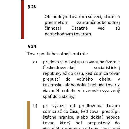
§ 23
Obchodným tovarom sú veci, ktoré sú
predmetom zahraničnoobchodnej
činnosti. Ostatné veci sú
neobchodným tovarom.
§ 24
Tovar podlieha colnej kontrole
a)
pri dovoze od vstupu tovaru na územie
Československej socialistickej
republiky až do času, keď colnica tovar
prepustí do voľného obehu v
tuzemsku, alebo dokiaľ nebude tovar z
viazaného obehu v tuzemsku vyvezený
späť do cudziny;
b)
pri vývoze od predloženia tovaru
colnici až do času, keď tovar prestúpil
štátne hranice, alebo dokiaľ nebude
tovar, ktorý bol prepustený do
viazaného obehu v cudzine, dovezený