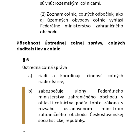
sú vnútrozemskými colnicami.
prijímačov od dovozného cla
181/1988 Zb.
Vyhláška Federálneho ministerstva
(2) Zoznam colníc, colných odbočiek, ako
zahraničného obchodu, ktorou sa mení
aj územných obvodov colníc vyhlási
Federálne ministerstvo zahraničného
vyhláška č. 51/1986 Zb., ktorou sa
obchodu.
vykonáva colný zákon
224/1988 Zb.
Vyhláška Federálneho ministerstva
Pôsobnosť Ústrednej colnej správy, colných
zahraničného obchodu, ktorou sa mení
riaditeľstiev a colníc
a dopĺňa vyhláška Federálneho
ministerstva zahraničného obchodu č.
§ 6
51/1986 Zb., ktorou sa vykonáva colný
Ústredná colná správa
zákon č. 44/1974 Zb., v znení vyhlášky č.
a)
riadi a koordinuje činnosť colných
181/1988 Zb.
riaditeľstiev;
228/1988 Zb.
Nariadenie vlády Československej
socialistickej republiky, ktorým sa
b)
zabezpečuje úlohy Federálneho
ministerstva zahraničného obchodu v
vydáva colný sadzobník obchodného
oblasti colníctva podľa tohto zákona v
tovaru
rozsahu ustanovenom ministrom
69/1989 Zb.
Vyhláška Federálneho ministerstva
zahraničného obchodu Československej
zahraničného obchodu o oslobodení
socialistickej republiky.
obchodného tovaru dovážaného a
pochádzajúceho z rozvojových krajín od