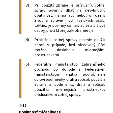
(3)
Pri použití zbrane je príslušník colnej
správy povinný dbať na nevyhnutnú
opatrnosť, najmä aby nebol ohrozený
život a zdravie iných fyzických osôb;
taktiež je povinný čo najviac šetriť život
osoby, proti ktorej zákrok smeruje.
(4)
Príslušník colnej správy nesmie použiť
zbraň v prípade, keď sledovaný účel
možno dosiahnuť miernejšími
prostriedkami.
(5)
Federálne ministerstvo zahraničného
obchodu po dohode s Federálnym
ministerstvom vnútra podrobnejšie
upraví podmienky, druh a spôsob použitia
zbrane a podmienky, druh a spôsob
použitia miernejších prostriedkov
príslušníkom colnej správy.
§ 15
Povinnosť mlčanlivosti