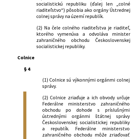
socialistickú republiku (ďalej len „colné
Federálneho ministerstva zahraničného
riaditeľstvo“) pôsobia ako orgány Ústrednej
obchodu č. 83/1980 Zb.
colnej správy na území republík.
76/1984 Zb.
Vyhláška Federálneho ministerstva
zahraničného obchodu, ktorou sa mení
(2) Na čele colného riaditeľstva je riaditeľ,
vyhláška č. 84/1980 Zb., ktorou sa vydáva
ktorého vymenúva a odvoláva minister
colný sadzobník neobchodného tovaru
zahraničného obchodu Československej
56/1985 Zb.
Vyhláška Federálneho ministerstva
socialistickej republiky.
zahraničného obchodu, ktorou sa
Colnice
vyhlasuje zoznam colníc, colných
odbočiek a územných obvodov colníc
§ 4
45/1986 Zb.
Vyhláška Federálneho ministerstva
(1) Colnice sú výkonnými orgánmi colnej
zahraničného obchodu, ktorou sa
správy.
vydáva colný sadzobník neobchodného
tovaru s vysvetlivkami
(2) Colnice zriaďuje a ich obvody určuje
51/1986 Zb.
Vyhláška Federálneho ministerstva
Federálne ministerstvo zahraničného
zahraničného obchodu, ktorou sa
obchodu po dohode s príslušnými
vykonáva colný zákon č. 44/1974 Zb.
ústrednými orgánmi štátnej správy
25/1987 Zb.
Vyhláška Federálneho ministerstva
Československej socialistickej republiky
zahraničného obchodu ktorou sa mení
a republík. Federálne ministerstvo
vyhláška Federálneho ministerstva
zahraničného obchodu môže zriaďovať