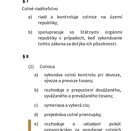
§ 7
dovozného cla
Colné riaditeľstvo
84/1989 Zb.
Vyhláška Federálneho ministerstva
a)
riadi a kontroluje colnice na území
zahraničného obchodu o colných
republiky;
úľavách pri dovoze niektorých druhov
neobchodného tovaru
b)
spolupracuje so štátnymi orgánmi
178/1989 Zb.
Vyhláška Federálneho ministerstva
republiky v prípadoch, keď vykonávanie
zahraničného obchodu, ktorou sa
tohto zákona sa dotýka ich pôsobnosti.
vydávajú vysvetlivky k colnému
sadzobníku obchodného tovaru
§ 8
183/1990 Zb.
Vyhláška Federálneho ministerstva
(1)
Colnica
zahraničného obchodu o vybieraní
a)
vykonáva colnú kontrolu pri dovoze,
zmluvného cla z tovaru dovážaného zo
vývoze a prevoze tovaru;
štátov, s ktorými nebola uzavretá
zmluva o vzájomnom poskytovaní
b)
rozhoduje o prepustení dovážaného,
colných výhod
vyvážaného a prevážaného tovaru;
236/1990 Zb.
Vyhláška Federálneho ministerstva
c)
vymeriava a vyberá clo;
zahraničného obchodu, ktorou sa
dopĺňa vyhláška Federálneho
d)
prejednáva colné priestupky;
ministerstva zahraničného obchodu č.
e)
rozhoduje o ukladaní pokút
51/1986 Zb., ktorou sa vykonáva colný
organizáciám za porušenie colných