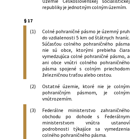
Územie Československej socialistickej
republiky je jednotným colným územím.
§ 17
(1)
Colné pohraničné pásmo je územný pruh
do vzdialenosti 5 km od štátnych hraníc.
Súčasťou colného pohraničného pásma
nie sú obce, ktorými prebieha čiara
vymedzujúca colné pohraničné pásmo, a
ani obce vnútri colného pohraničného
pásma spojené s colným priechodom
železničnou traťou alebo cestou.
(2)
Ostatné územie, ktoré nie je colným
pohraničným pásmom, je colným
vnútrozemím.
(3)
Federálne ministerstvo zahraničného
obchodu po dohode s Federálnym
ministerstvom vnútra ustanoví
podrobnosti týkajúce sa vymedzenia
colného pohraničného pásma.