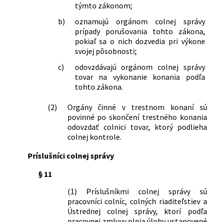
týmto zákonom;
zahraničného obchodu o zdravotnej
spôsobilosti žiadateľov o prijatie na
b)
oznamujú orgánom colnej správy
výkon práce príslušníka colnej správy a
prípady porušovania tohto zákona,
organizácii a výkone zdravotníckych
pokiaľ sa o nich dozvedia pri výkone
služieb v colnej správe
svojej pôsobnosti;
397/1991 Zb.
Vyhláška Federálneho ministerstva
c)
odovzdávajú orgánom colnej správy
zahraničného obchodu, ktorou sa mení
tovar na vykonanie konania podľa
a dopĺňa vyhláška č. 43/1991 Zb., ktorou
tohto zákona.
sa vykonáva colný zákon
505/1991 Zb.
Vyhláška Federálneho ministerstva
(2)
Orgány činné v trestnom konaní sú
zahraničného obchodu o forme, obsahu
povinné po skončení trestného konania
a náležitostiach návrhu na colné
odovzdať colnici tovar, ktorý podlieha
konanie a o colnej štatistike
colnej kontrole.
525/1991 Zb.
Nariadenie vlády Českej a Slovenskej
Príslušníci colnej správy
Federatívnej Republiky, ktorým sa
vydáva colný sadzobník
§ 11
39/1992 Zb.
Vyhláška Federálneho ministerstva
zahraničného obchodu o oslobodení
(1) Príslušníkmi colnej správy sú
pracovníci colníc, colných riaditeľstiev a
vybraných druhov tovaru od dovozného
Ústrednej colnej správy, ktorí podľa
cla
pracovnej zmluvy plnia úlohy ustanovené