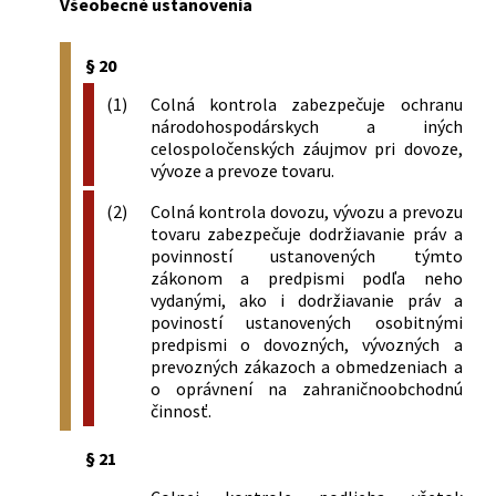
Všeobecné ustanovenia
§ 20
(1)
Colná kontrola zabezpečuje ochranu
národohospodárskych a iných
celospoločenských záujmov pri dovoze,
vývoze a prevoze tovaru.
(2)
Colná kontrola dovozu, vývozu a prevozu
tovaru zabezpečuje dodržiavanie práv a
povinností ustanovených týmto
zákonom a predpismi podľa neho
vydanými, ako i dodržiavanie práv a
poviností ustanovených osobitnými
predpismi o dovozných, vývozných a
prevozných zákazoch a obmedzeniach a
o oprávnení na zahraničnoobchodnú
činnosť.
§ 21