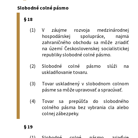
Slobodné colné pásmo
§ 18
(1)
V záujme rozvoja medzinárodnej
hospodárskej spolupráce, najmä
zahraničného obchodu sa môže zriadiť
na území Československej socialistickej
republiky slobodné colné pásmo.
(2)
Slobodné colné pásmo slúži na
uskladňovanie tovaru.
(3)
Tovar uskladnený v slobodnom colnom
pásme sa môže upravovať a spracúvať.
(4)
Tovar sa prepúšťa do slobodného
colného pásma bez vybrania cla alebo
colnej zábezpeky.
§ 19
(1)
Slobodné colné pásmo zriaďuje