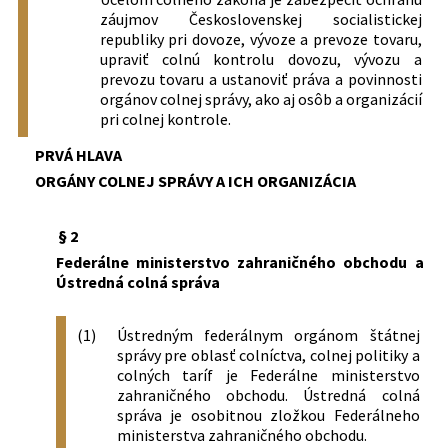
7/1974
niektorých ďalších organizáciách a
vyhlasuje zoznam colníc, colných
záujmov Československej socialistickej
orgánoch
odbočiek a územných obvodov colníc
republiky pri dovoze, vývoze a prevoze tovaru,
217/1992 Zb.
Zákon, ktorým sa mení a dopĺňa colný
74/1980 Zb.
Nariadenie vlády Československej
upraviť colnú kontrolu dovozu, vývozu a
zákon č. 44/1974 Zb. v znení neskorších
socialistickej republiky, ktorým sa
prevozu tovaru a ustanoviť práva a povinnosti
predpisov (úplné znenie č. 287/1991
vydáva colný sadzobník obchodného
orgánov colnej správy, ako aj osôb a organizácií
Zb.)
pri colnej kontrole.
tovaru
618/1992 Zb.
Colný zákon
83/1980 Zb.
Vyhláška Federálneho ministerstva
PRVÁ HLAVA
180/1996 Z. z.
Zákon Národnej rady Slovenskej
zahraničného obchodu, ktorou sa mení
ORGÁNY COLNEJ SPRÁVY A ICH ORGANIZÁCIA
republiky Colný zákon
a dopĺňa vyhláška č. 119/1974 Zb.,
ktorou sa vykonáva colný zákon č.
44/1974 Zb.
§ 2
84/1980 Zb.
Vyhláška Federálneho ministerstva
Federálne ministerstvo zahraničného obchodu a
zahraničného obchodu, ktorou sa
Ústredná colná správa
vydáva colný sadzobník neobchodného
tovaru
(1)
Ústredným federálnym orgánom štátnej
3/1982 Zb.
Vyhláška Federálneho ministerstva
správy pre oblasť colníctva, colnej politiky a
zahraničného obchodu o oslobodení
colných taríf je Federálne ministerstvo
obchodného tovaru dovážaného a
zahraničného obchodu. Ústredná colná
pochádzajúceho z rozvojových krajín od
správa je osobitnou zložkou Federálneho
dovozného cla
ministerstva zahraničného obchodu.