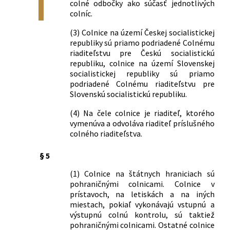
colné odbočky ako súčasť jednotlivých
zahraničného obchodu č. 3/1982 Zb. o
colníc.
oslobodení obchodného tovaru
dovážaného a pochádzajúceho z
(3) Colnice na území Českej socialistickej
rozvojových krajín od dovozného cla v
republiky sú priamo podriadené Colnému
znení vyhlášky Federálneho
riaditeľstvu pre Českú socialistickú
ministerstva zahraničného obchodu č.
republiku, colnice na území Slovenskej
40/1984 Zb.
socialistickej republiky sú priamo
9/1988 Zb.
Vyhláška Federálneho ministerstva
podriadené Colnému riaditeľstvu pre
Slovenskú socialistickú republiku.
zahraničného obchodu o colných
úľavách pri dovoze niektorých druhov
(4) Na čele colnice je riaditeľ, ktorého
neobchodného tovaru
vymenúva a odvoláva riaditeľ príslušného
10/1988 Zb.
Vyhláška Federálneho ministerstva
colného riaditeľstva.
zahraničného obchodu, ktorou sa mení
vyhláška č. 45/1986 Zb., ktorou sa vydáva
§ 5
colný sadzobník neobchodného tovaru s
vysvetlivkami
(1) Colnice na štátnych hraniciach sú
pohraničnými colnicami. Colnice v
180/1988 Zb.
Vyhláška Federálneho ministerstva
prístavoch, na letiskách a na iných
zahraničného obchodu, ktorou sa mení
miestach, pokiaľ vykonávajú vstupnú a
a dopĺňa vyhláška č. 9 1988 Zb. o
výstupnú colnú kontrolu, sú taktiež
oslobodení osobných počítačov,
pohraničnými colnicami. Ostatné colnice
mikropočítačov a farebných televíznych