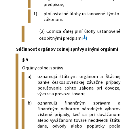
zákon č. 44/1974 Zb., v znení vyhlášok č.
predpisov;
181/1988 Zb. a č. 224/1988 Zb.
f)
plní ostatné úlohy ustanovené týmto
424/1990 Zb.
Vyhláška Federálneho ministerstva
zákonom.
zahraničného obchodu, ktorou sa mení
a dopĺňa vyhláška Federálneho
(2) Colnica ďalej plní úlohy ustanovené
ministerstva zahraničného obchodu č.
1
osobitnými predpismi.
)
51/1986 Zb., ktorou sa vykonáva colný
zákon č. 44/1974 Zb., a vyhláška č.
Súčinnosť orgánov colnej správy s inými orgánmi
84/1989 Zb. o colných úľavách pri
dovoze niektorých druhov
§ 9
neobchodného tovaru
Orgány colnej správy
519/1990 Zb.
Nariadenie vlády Českej a Slovenskej
a)
oznamujú štátnym orgánom a Štátnej
Federatívnej Republiky, ktorým sa mení
banke československej závažné prípady
a dopĺňa nariadenie vlády
porušovania tohto zákona pri dovoze,
Československej socialistickej republiky
vývoze a prevoze tovaru;
č. 228/1988 Zb., ktorým sa vydáva colný
b)
oznamujú finančným správam a
sadzobník obchodného tovaru
finančným odborom národných výborov
572/1990 Zb.
Vyhláška Federálneho ministerstva
zistené prípady, keď sa pri dovážanom
zahraničného obchodu o oslobodení
alebo vyvážanom tovare neodviedli štátu
tovaru dovážaného pre potrebu štátom
dane, odvody alebo poplatky podľa
registrovaných cirkví, náboženských