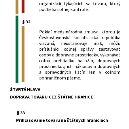
organizácií týkajúcich sa tovaru, ktorý
podlieha colnej kontrole.
§ 32
Pokiaľ medzinárodná zmluva, ktorou je
Československá socialistická republika
viazaná, neustanovuje inak, môžu
príslušníci colnej správy zastavovať
osoby a dopravné prostriedky, vykonávať
colnú prehliadku batožín, dopravných
prostriedkov, ich nákladov a dopravných
a sprievodných listín len v colnom
pohraničnom pásme.
ŠTVRTÁ HLAVA
DOPRAVA TOVARU CEZ ŠTÁTNE HRANICE
§ 33
Prihlasovanie tovaru na štátnych hraniciach