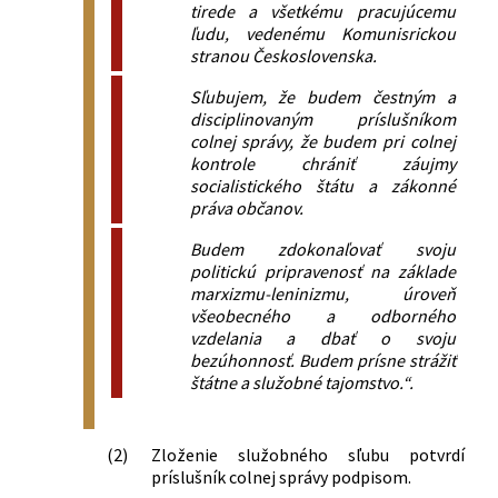
tirede a všetkému pracujúcemu
Federatívnej Republiky, ktorým sa mení
ľudu, vedenému Komunisrickou
nariadenie vlády Českej a Slovenskej
stranou Československa.
Federatívnej Republiky č. 525/1991 Zb.,
ktorým sa vydáva colný sadzobník
Sľubujem, že budem čestným a
disciplinovaným príslušníkom
colnej správy, že budem pri colnej
kontrole chrániť záujmy
socialistického štátu a zákonné
práva občanov.
Budem zdokonaľovať svoju
politickú pripravenosť na základe
marxizmu-leninizmu, úroveň
všeobecného a odborného
vzdelania a dbať o svoju
bezúhonnosť. Budem prísne strážiť
štátne a služobné tajomstvo.“.
(2)
Zloženie služobného sľubu potvrdí
príslušník colnej správy podpisom.