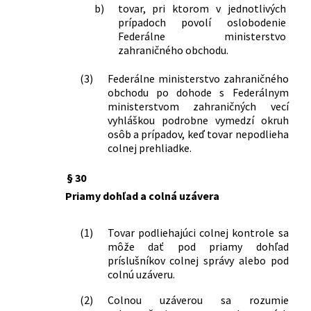
b)
tovar, pri ktorom v jednotlivých
prípadoch povolí oslobodenie
Federálne ministerstvo
zahraničného obchodu.
(3)
Federálne ministerstvo zahraničného
obchodu po dohode s Federálnym
ministerstvom zahraničných vecí
vyhláškou podrobne vymedzí okruh
osôb a prípadov, keď tovar nepodlieha
colnej prehliadke.
§ 30
Priamy dohľad a colná uzávera
(1)
Tovar podliehajúci colnej kontrole sa
môže dať pod priamy dohľad
príslušníkov colnej správy alebo pod
colnú uzáveru.
(2)
Colnou uzáverou sa rozumie