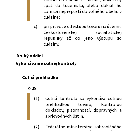
späť do tuzemska, alebo dokiaľ ho
colnica neprepustí do voľného obehu v
cudzine;
c)
pri prevoze od vstupu tovaru na územie
Československej socialistickej
republiky až do jeho výstupu do
cudziny.
Druhý oddiel
Vykonávanie colnej kontroly
Colná prehliadka
§ 25
(1)
Colná kontrola sa vykonáva colnou
prehliadkou tovaru, kontrolou
dokladov, písomností, dopravných a
sprievodných listín.
(2)
Federálne ministerstvo zahraničného