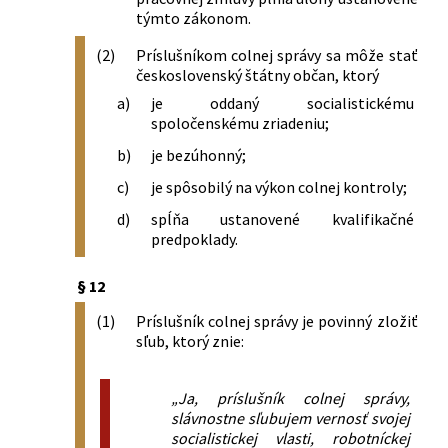
287/1992 Zb.
Vyhláška Federálneho ministerstva
týmto zákonom.
zahraničného obchodu, ktorou sa mení
a dopĺňa vyhláška č. 43/1991 Zb., ktorou
(2)
Príslušníkom colnej správy sa môže stať
sa vykonáva colný zákon, v znení
československý štátny občan, ktorý
vyhlášky č. 397/1991 Zb.
a)
je oddaný socialistickému
288/1992 Zb.
Vyhláška Federálneho ministerstva
spoločenskému zriadeniu;
zahraničného obchodu o úplnom
b)
je bezúhonný;
oslobodení od dovozného cla tovaru
dovážaného do záznamového obehu v
c)
je spôsobilý na výkon colnej kontroly;
tuzemsku za účelom dočasného
d)
spĺňa ustanovené kvalifikačné
použitia
predpoklady.
289/1992 Zb.
Vyhláška Federálneho ministerstva
zahraničného obchodu, ktorou sa mení
§ 12
a dopĺňa vyhláška č. 505/1991 Zb. o
forme, obsahu a náležitostiach návrhu
(1)
Príslušník colnej správy je povinný zložiť
na colné konanie a o colnej štatistike
sľub, ktorý znie:
454/1992 Zb.
Vyhláška Federálneho ministerstva
zahraničného obchodu o oslobodení od
„Ja, príslušník colnej správy,
dovozného cla semien cukrovej repy a
slávnostne sľubujem vernosť svojej
ľanu
socialistickej vlasti, robotníckej
603/1992 Zb.
Nariadenie vlády Českej a Slovenskej