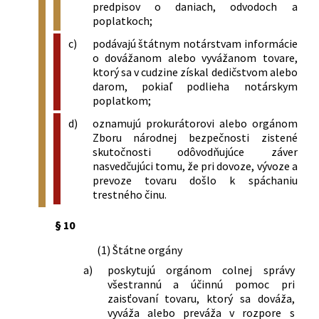
predpisov o daniach, odvodoch a
spoločností, rehoľných rádov,
poplatkoch;
kongregácií a ich charitatívnych
c)
podávajú štátnym notárstvam informácie
zariadení od dovozného cla
o dovážanom alebo vyvážanom tovare,
38/1991 Zb.
Vyhláška Federálneho ministerstva
ktorý sa v cudzine získal dedičstvom alebo
zahraničného obchodu, ktorou sa
darom, pokiaľ podlieha notárskym
vyhlasuje zoznam colníc, colných
poplatkom;
odbočiek a územných obvodov colníc a
d)
oznamujú prokurátorovi alebo orgánom
vymedzuje colné pohraničné pásmo
Zboru národnej bezpečnosti zistené
39/1991 Zb.
Vyhláška Federálneho ministerstva
skutočnosti odôvodňujúce záver
zahraničného obchodu o colnej
nasvedčujúci tomu, že pri dovoze, vývoze a
štatistike, forme, obsahu a
prevoze tovaru došlo k spáchaniu
náležitostiach návrhu na colné konanie
trestného činu.
43/1991 Zb.
Vyhláška Federálneho ministerstva
zahraničného obchodu, ktorou sa
§ 10
vykonáva colný zákon
290/1991 Zb.
Vyhláška Federálneho ministerstva
(1) Štátne orgány
zahraničného obchodu o platovom a
a)
poskytujú orgánom colnej správy
hodnostnom poriadku príslušníkov
všestrannú a účinnú pomoc pri
colnej správy
zaisťovaní tovaru, ktorý sa dováža,
361/1991 Zb.
Vyhláška Federálneho ministerstva
vyváža alebo preváža v rozpore s