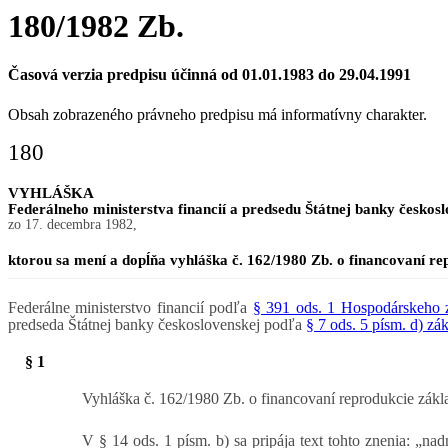
180/1982 Zb.
Časová verzia predpisu účinná od 01.01.1983 do 29.04.1991
Obsah zobrazeného právneho predpisu má informatívny charakter.
180
VYHLÁŠKA
Federálneho ministerstva financií a predsedu Štátnej banky českos
zo 17. decembra 1982,
ktorou sa mení a dopĺňa vyhláška č. 162/1980 Zb. o financovaní r
Federálne ministerstvo financií podľa
§ 391 ods. 1 Hospodárskeho 
predseda Štátnej banky československej podľa
§ 7 ods. 5 písm. d) zá
§ 1
Vyhláška č. 162/1980 Zb. o financovaní reprodukcie zákla
V § 14 ods. 1 písm. b) sa pripája text tohto znenia: „n