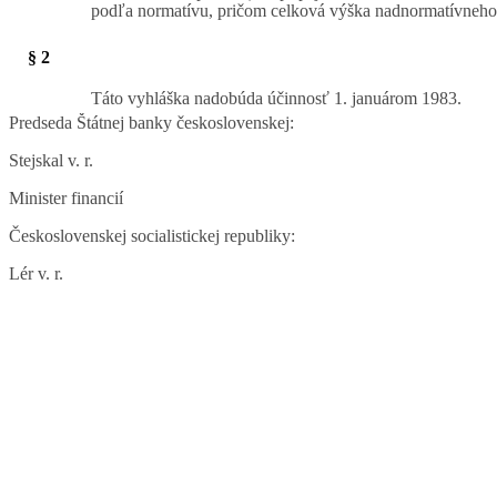
podľa normatívu, pričom celková výška nadnormatívneho 
§ 2
Táto vyhláška nadobúda účinnosť 1. januárom 1983.
Predseda Štátnej banky československej:
Stejskal v. r.
Minister financií
Československej socialistickej republiky:
Lér v. r.