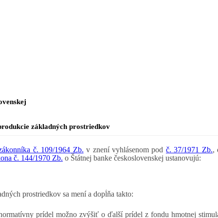
lovenskej
eprodukcie základných prostriedkov
zákonníka č. 109/1964 Zb.
v znení vyhlásenom pod
č. 37/1971 Zb.
,
kona č. 144/1970 Zb.
o Štátnej banke československej ustanovujú:
dných prostriedkov sa mení a dopĺňa takto:
adnormatívny prídel možno zvýšiť o ďalší prídel z fondu hmotnej sti