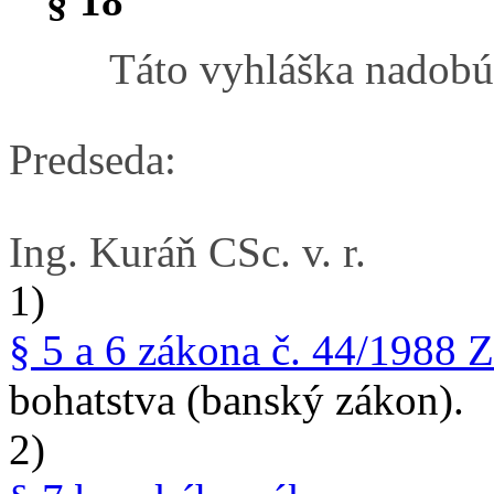
§ 18
Táto vyhláška nadobú
Predseda:
Ing. Kuráň CSc. v. r.
1)
§ 5 a 6 zákona č. 44/1988 Z
bohatstva (banský zákon).
2)