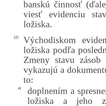
banskú činnosť (ďale
viesť evidenciu st
ložiska.
Východiskom eviden
(2)
ložiska podľa posled
Zmeny stavu zásob v
vykazujú a dokumentu
to:
doplnením a spresnen
a)
ložiska a jeho 