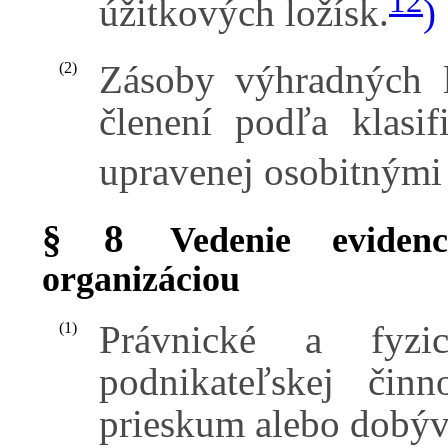
12
úžitkových ložísk.
)
Zásoby výhradných l
(2)
členení podľa klasi
upravenej osobitnými
§ 8
Vedenie eviden
organizáciou
Právnické a fyz
(1)
podnikateľskej činn
prieskum alebo dobýv