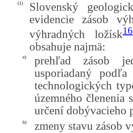
Slovenský geologic
(1)
evidencie zásob výh
16
výhradných ložísk
obsahuje najmä:
prehľad zásob jed
a)
usporiadaný podľa 
technologických typ
územného členenia s
určení dobývacieho p
zmeny stavu zásob v
b)