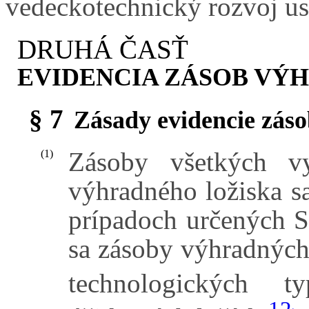
vedeckotechnický rozvoj us
DRUHÁ ČASŤ
EVIDENCIA ZÁSOB VÝ
§ 7
Zásady evidencie záso
Zásoby všetkých v
(1)
výhradného ložiska s
prípadoch určených 
sa zásoby výhradných
technologických ty