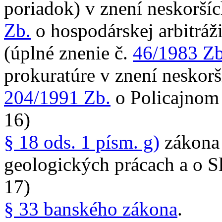
poriadok) v znení neskorší
Zb.
o hospodárskej arbitráž
(úplné znenie č.
46/1983 Zb
prokuratúre v znení neskor
204/1991 Zb.
o Policajnom 
16)
§ 18 ods. 1 písm. g)
zákona
geologických prácach a o 
17)
§ 33 banského zákona
.