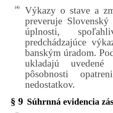
Výkazy o stave a zm
(4)
preveruje Slovenský
úplnosti, spoľa
predchádzajúce výka
banským úradom. Pod
ukladajú uvedené
pôsobnosti opatre
nedostatkov.
§ 9
Súhrnná evidencia zá