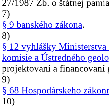
27/1987 Zb. o štátnej pamiat
7)
§ 9 banského zákona
.
8)
§ 12 vyhlášky Ministerstva 
komisie a Ústredného geolo
projektovaní a financovaní 
9)
§ 68 Hospodárskeho zákon
10)