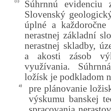
Súhrnnú evidenciu 
(1)
Slovenský geologický
úplné a každoročne 
nerastnej základní sl
nerastnej skladby, ú
a akosti zásob vý
využívania. Súhrnn
ložísk je podkladom 
pre plánovanie loži
a)
výskumu banskej tec
spracovania nerastov