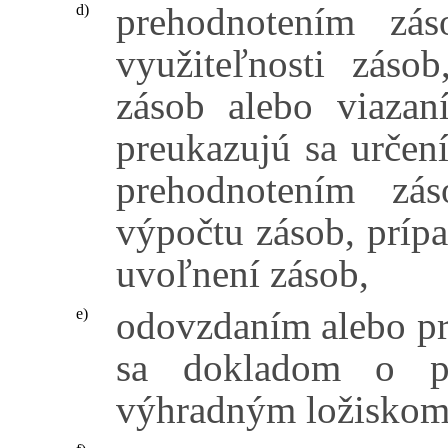
prehodnotením zá
d)
využiteľnosti záso
zásob alebo viazan
preukazujú sa určen
prehodnotením zá
výpočtu zásob, príp
uvoľnení zásob,
odovzdaním alebo pre
e)
sa dokladom o pr
výhradným ložiskom 