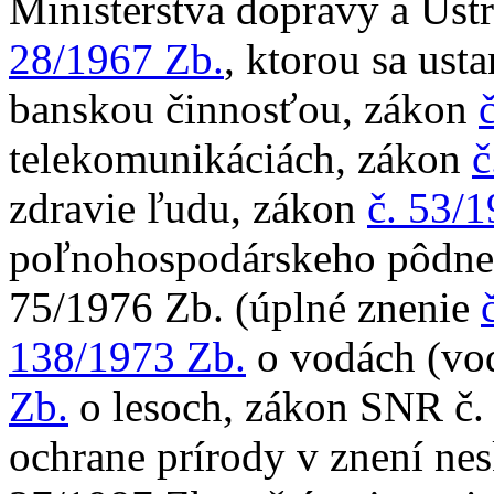
Ministerstva dopravy a Ús
28/1967 Zb.
, ktorou sa ust
banskou činnosťou, zákon
telekomunikáciách, zákon
č
zdravie ľudu, zákon
č. 53/
poľnohospodárskeho pôdneh
75/1976 Zb. (úplné znenie
138/1973 Zb.
o vodách (vo
Zb.
o lesoch, zákon SNR č.
ochrane prírody v znení ne