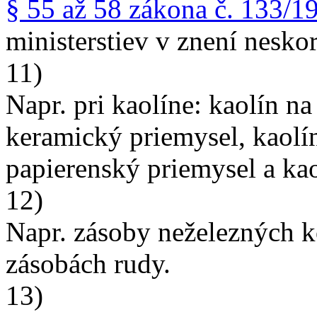
§ 55 až 58 zákona č. 133/1
ministerstiev v znení nesko
11)
Napr. pri kaolíne: kaolín n
keramický priemysel, kaolín 
papierenský priemysel a kao
12)
Napr. zásoby neželezných 
zásobách rudy.
13)