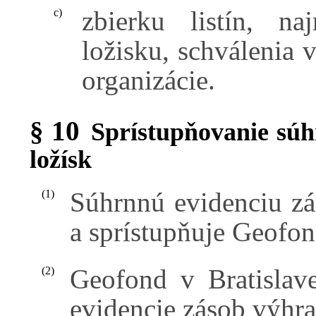
zbierku listín, n
c)
ložisku, schválenia
organizácie.
§ 10
Sprístupňovanie súh
ložísk
Súhrnnú evidenciu z
(1)
a sprístupňuje Geofon
Geofond v Bratislav
(2)
evidencie zásob výhra