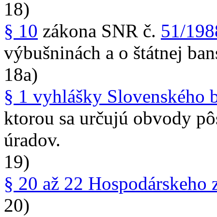
18)
§ 10
zákona SNR č.
51/198
výbušninách a o štátnej ban
18a)
§ 1 vyhlášky Slovenského 
ktorou sa určujú obvody p
úradov.
19)
§ 20 až 22 Hospodárskeho 
20)