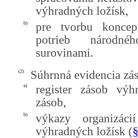
výhradných ložísk,
pre tvorbu koncep
b)
potrieb národné
surovinami.
Súhrnná evidencia zá
(2)
register zásob výh
a)
zásob,
výkazy organizác
b)
výhradných ložísk (
§