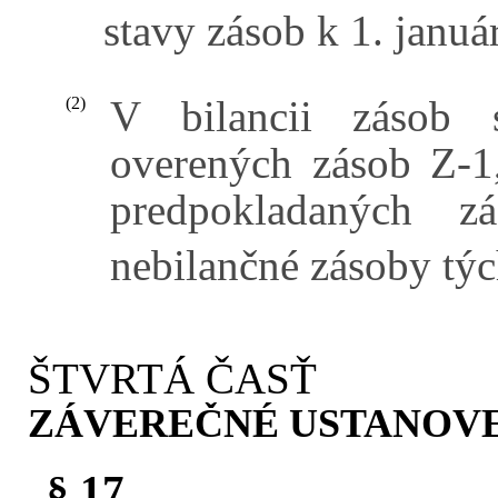
stavy zásob k 1. januá
V bilancii zásob 
(2)
overených zásob Z-1
predpokladaných z
nebilančné zásoby týc
ŠTVRTÁ ČASŤ
ZÁVEREČNÉ USTANOV
§ 17