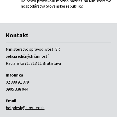
Do textu protokolu možno nazrieť na Ministerstve
Nachádza sa v čiastke:
hospodárstva Slovenskej republiky.
26/2002
Kontakt
Ministerstvo spravodlivosti SR
Sekcia edičných činností
Račianska 71, 813 11 Bratislava
Infolinka
02 888 91 879
0905 338 044
Email
helpdesk@slov-lex.sk