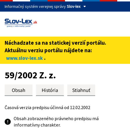
Informačný systém verejnej správy
Slov-lex
Táto stránka je zabezpečená
Buďte pozorní a vždy sa uistite, že zdieľate informácie iba
cez zabezpečenú webovú stránku verejnej správy SR.
Náchadzate sa na statickej verzií portálu.
Zabezpečená stránka vždy začína https:// pred názvom
Aktuálnu verziu portálu nájdete na:
domény webového sídla.
.
www.slov-lex.sk
Preskoč na obsah
59/2002 Z. z.
Časová verzia predpisu účinná od 12.02.2002
Obsah zobrazeného právneho predpisu má
informatívny charakter.