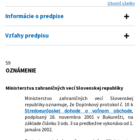
Otvoriť všetky
Informácie o predpise
Číslo predpisu:
59/2002 Z. z.
Vzťahy predpisu
Názov:
Oznámenie Ministerstva zahraničných vecí
Pre daný predpis neexistujú žiadne vzťahy.
Slovenskej republiky o predbežnom vykonávaní
Doplnkového protokolu č. 10 k Stredoeurópskej
59
dohode o voľnom obchode
OZNÁMENIE
Typ:
Oznámenie
Dátum vyhlásenia:
12.02.2002
Ministerstva zahraničných vecí Slovenskej republiky
Dátum účinnosti od:
12.02.2002
Ministerstvo zahraničných vecí Slovenskej
republiky oznamuje, že Doplnkový protokol č. 10 k
Autor:
Ministerstvo zahraničných vecí Slovenskej republiky
Stredoeurópskej dohode o voľnom obchode
,
Právna
Právo EÚ
podpísaný 16. novembra 2001 v Bukurešti, na
oblasť:
Medzinárodné zmluvy, dohody, dohovory
základe článku 3 ods. 3 sa predbežne vykonáva od 1.
januára 2002.
Ekonomika a obchodné vzťahy v
medzinárodnom práve