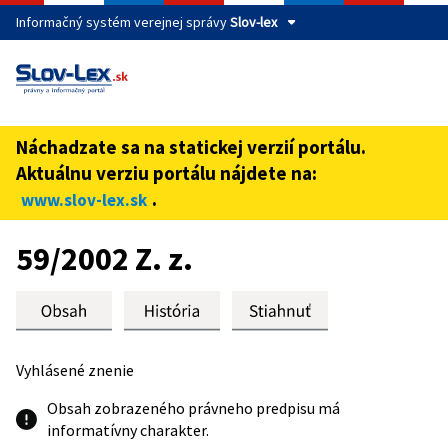
Informačný systém verejnej správy
Slov-lex
Táto stránka je zabezpečená
Buďte pozorní a vždy sa uistite, že zdieľate informácie iba
cez zabezpečenú webovú stránku verejnej správy SR.
Náchadzate sa na statickej verzií portálu.
Zabezpečená stránka vždy začína https:// pred názvom
Aktuálnu verziu portálu nájdete na:
domény webového sídla.
.
www.slov-lex.sk
Preskoč na obsah
59/2002 Z. z.
Vyhlásené znenie
Obsah zobrazeného právneho predpisu má
informatívny charakter.