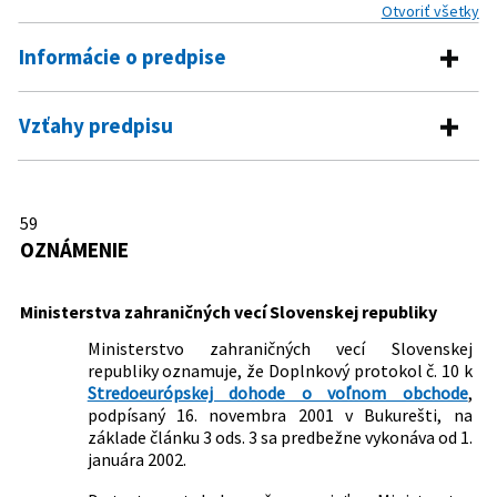
Otvoriť všetky
Informácie o predpise
Číslo predpisu:
59/2002 Z. z.
Vzťahy predpisu
Názov:
Oznámenie Ministerstva zahraničných vecí
Pre daný predpis neexistujú žiadne vzťahy.
Slovenskej republiky o predbežnom vykonávaní
Doplnkového protokolu č. 10 k Stredoeurópskej
59
dohode o voľnom obchode
OZNÁMENIE
Typ:
Oznámenie
Dátum vyhlásenia:
12.02.2002
Ministerstva zahraničných vecí Slovenskej republiky
Autor:
Ministerstvo zahraničných vecí Slovenskej republiky
Ministerstvo zahraničných vecí Slovenskej
republiky oznamuje, že Doplnkový protokol č. 10 k
Právna
Právo EÚ
Stredoeurópskej dohode o voľnom obchode
,
oblasť:
Medzinárodné zmluvy, dohody, dohovory
podpísaný 16. novembra 2001 v Bukurešti, na
Ekonomika a obchodné vzťahy v
základe článku 3 ods. 3 sa predbežne vykonáva od 1.
medzinárodnom práve
januára 2002.
Nachádza sa v čiastke:
26/2002