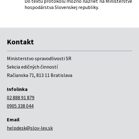
Do textu protokolu možno nazrieť na Ministerstve
hospodárstva Slovenskej republiky.
Kontakt
Ministerstvo spravodlivosti SR
Sekcia edičných činností
Račianska 71, 813 11 Bratislava
Infolinka
02 888 91 879
0905 338 044
Email
helpdesk@slov-lex.sk