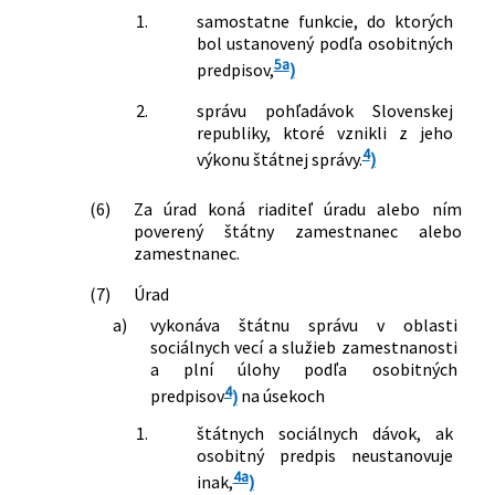
1.
samostatne funkcie, do ktorých
bol ustanovený podľa osobitných
5a
predpisov,
)
2.
správu pohľadávok Slovenskej
republiky, ktoré vznikli z jeho
4
výkonu štátnej správy.
)
(6)
Za úrad koná riaditeľ úradu alebo ním
poverený štátny zamestnanec alebo
zamestnanec.
(7)
Úrad
a)
vykonáva štátnu správu v oblasti
sociálnych vecí a služieb zamestnanosti
a plní úlohy podľa osobitných
4
predpisov
)
na úsekoch
1.
štátnych sociálnych dávok, ak
osobitný predpis neustanovuje
4a
inak,
)