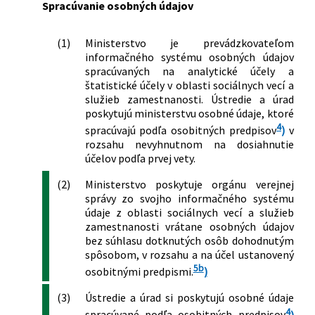
Spracúvanie osobných údajov
(1)
Ministerstvo je prevádzkovateľom
informačného systému osobných údajov
spracúvaných na analytické účely a
štatistické účely v oblasti sociálnych vecí a
služieb zamestnanosti. Ústredie a úrad
poskytujú ministerstvu osobné údaje, ktoré
4
spracúvajú podľa osobitných predpisov
)
v
rozsahu nevyhnutnom na dosiahnutie
účelov podľa prvej vety.
(2)
Ministerstvo poskytuje orgánu verejnej
správy zo svojho informačného systému
údaje z oblasti sociálnych vecí a služieb
zamestnanosti vrátane osobných údajov
bez súhlasu dotknutých osôb dohodnutým
spôsobom, v rozsahu a na účel ustanovený
5b
osobitnými predpismi.
)
(3)
Ústredie a úrad si poskytujú osobné údaje
4
spracúvané podľa osobitných predpisov
)