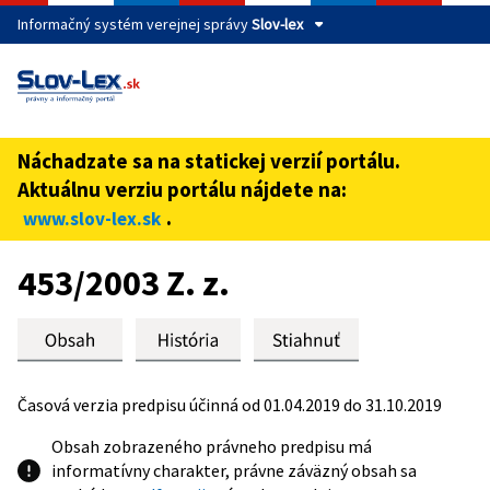
Informačný systém verejnej správy
Slov-lex
Táto stránka je zabezpečená
Buďte pozorní a vždy sa uistite, že zdieľate informácie iba
cez zabezpečenú webovú stránku verejnej správy SR.
Náchadzate sa na statickej verzií portálu.
Zabezpečená stránka vždy začína https:// pred názvom
Aktuálnu verziu portálu nájdete na:
domény webového sídla.
.
www.slov-lex.sk
Preskoč na obsah
453/2003 Z. z.
Časová verzia predpisu účinná od 01.04.2019 do 31.10.2019
Obsah zobrazeného právneho predpisu má
informatívny charakter, právne záväzný obsah sa