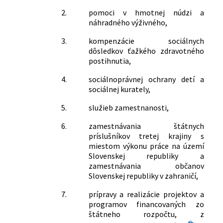
2.
pomoci v hmotnej núdzi a
náhradného výživného,
3.
kompenzácie sociálnych
dôsledkov ťažkého zdravotného
postihnutia,
4.
sociálnoprávnej ochrany detí a
sociálnej kurately,
5.
služieb zamestnanosti,
6.
zamestnávania štátnych
príslušníkov tretej krajiny s
miestom výkonu práce na území
Slovenskej republiky a
zamestnávania občanov
Slovenskej republiky v zahraničí,
7.
prípravy a realizácie projektov a
programov financovaných zo
štátneho rozpočtu, z