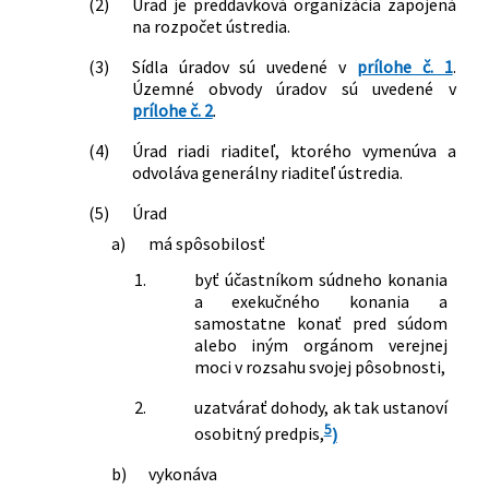
(2)
Úrad je preddavková organizácia zapojená
situácie, núdzového stavu alebo
na rozpočet ústredia.
výnimočného stavu vyhláseného v
súvislosti s hromadným prílevom
(3)
Sídla úradov sú uvedené v
prílohe č. 1
.
Územné obvody úradov sú uvedené v
cudzincov na územie Slovenskej
prílohe č. 2
.
republiky spôsobeným ozbrojeným
konfliktom na území Ukrajiny v znení
(4)
Úrad riadi riaditeľ, ktorého vymenúva a
neskorších predpisov
odvoláva generálny riaditeľ ústredia.
136/2025 Z. z.
Nariadenie vlády Slovenskej republiky,
ktorým sa dopĺňa nariadenie vlády
(5)
Úrad
Slovenskej republiky č. 93/2022 Z. z. o
a)
má spôsobilosť
niektorých opatreniach v oblasti
1.
byť účastníkom súdneho konania
sociálnych vecí, rodiny a služieb
a exekučného konania a
zamestnanosti v čase mimoriadnej
samostatne konať pred súdom
situácie, núdzového stavu alebo
alebo iným orgánom verejnej
výnimočného stavu vyhláseného v
moci v rozsahu svojej pôsobnosti,
súvislosti s hromadným prílevom
cudzincov na územie Slovenskej
2.
uzatvárať dohody, ak tak ustanoví
republiky spôsobeným ozbrojeným
5
osobitný predpis,
)
konfliktom na území Ukrajiny v znení
b)
vykonáva
neskorších predpisov