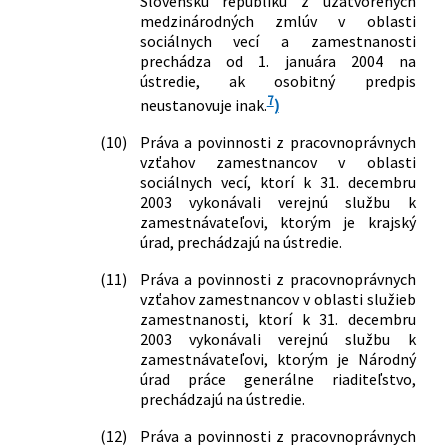
Slovenskú republiku z uzatvorených
medzinárodných zmlúv v oblasti
sociálnych vecí a zamestnanosti
prechádza od 1. januára 2004 na
ústredie, ak osobitný predpis
7
neustanovuje inak.
)
(10)
Práva a povinnosti z pracovnoprávnych
vzťahov zamestnancov v oblasti
sociálnych vecí, ktorí k 31. decembru
2003 vykonávali verejnú službu k
zamestnávateľovi, ktorým je krajský
úrad, prechádzajú na ústredie.
(11)
Práva a povinnosti z pracovnoprávnych
vzťahov zamestnancov v oblasti služieb
zamestnanosti, ktorí k 31. decembru
2003 vykonávali verejnú službu k
zamestnávateľovi, ktorým je Národný
úrad práce generálne riaditeľstvo,
prechádzajú na ústredie.
(12)
Práva a povinnosti z pracovnoprávnych