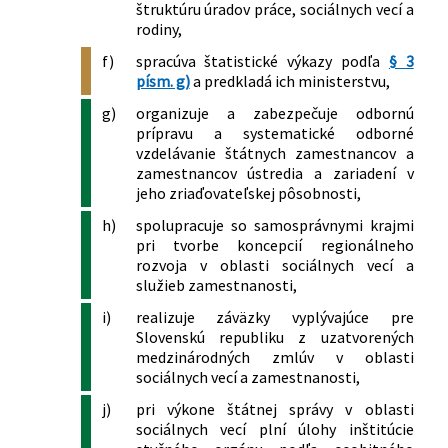
štruktúru úradov práce, sociálnych vecí a
súvislosti s ochorením COVID-19 v
rodiny,
znení neskorších predpisov
14/2023 Z. z.
Nariadenie vlády Slovenskej republiky,
f)
spracúva štatistické výkazy podľa
§ 3
ktorým sa dopĺňa nariadenie vlády
písm. g)
a predkladá ich ministerstvu,
Slovenskej republiky č. 102/2020 Z. z. o
g)
organizuje a zabezpečuje odbornú
niektorých opatreniach v oblasti
prípravu a systematické odborné
sociálnych vecí, rodiny a služieb
vzdelávanie štátnych zamestnancov a
zamestnanosti v čase mimoriadnej
zamestnancov ústredia a zariadení v
situácie, núdzového stavu alebo
jeho zriaďovateľskej pôsobnosti,
výnimočného stavu vyhláseného v
h)
spolupracuje so samosprávnymi krajmi
súvislosti s ochorením COVID-19 v
pri tvorbe koncepcií regionálneho
znení neskorších predpisov
rozvoja v oblasti sociálnych vecí a
114/2023 Z. z.
Nariadenie vlády Slovenskej republiky,
služieb zamestnanosti,
ktorým sa mení nariadenie vlády
i)
realizuje záväzky vyplývajúce pre
Slovenskej republiky č. 102/2020 Z. z. o
Slovenskú republiku z uzatvorených
niektorých opatreniach v oblasti
medzinárodných zmlúv v oblasti
sociálnych vecí, rodiny a služieb
sociálnych vecí a zamestnanosti,
zamestnanosti v čase mimoriadnej
situácie, núdzového stavu alebo
j)
pri výkone štátnej správy v oblasti
sociálnych vecí plní úlohy inštitúcie
výnimočného stavu vyhláseného v