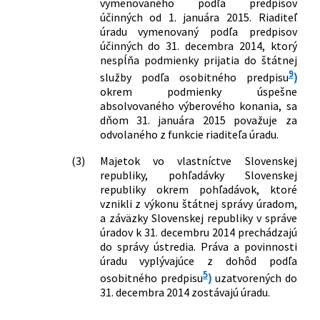
vymenovaného podľa predpisov
účinných od 1. januára 2015. Riaditeľ
úradu vymenovaný podľa predpisov
účinných do 31. decembra 2014, ktorý
nespĺňa podmienky prijatia do štátnej
9
služby podľa osobitného predpisu
)
okrem podmienky úspešne
absolvovaného výberového konania, sa
dňom 31. januára 2015 považuje za
odvolaného z funkcie riaditeľa úradu.
(3)
Majetok vo vlastníctve Slovenskej
republiky, pohľadávky Slovenskej
republiky okrem pohľadávok, ktoré
vznikli z výkonu štátnej správy úradom,
a záväzky Slovenskej republiky v správe
úradov k 31. decembru 2014 prechádzajú
do správy ústredia. Práva a povinnosti
úradu vyplývajúce z dohôd podľa
5
osobitného predpisu
)
uzatvorených do
31. decembra 2014 zostávajú úradu.