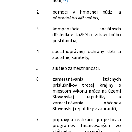
inak,
)
sociálnych vecí, rodiny a služieb
zamestnanosti v čase mimoriadnej
2.
pomoci v hmotnej núdzi a
situácie, núdzového stavu alebo
náhradného výživného,
výnimočného stavu vyhláseného v
súvislosti s hromadným prílevom
3.
kompenzácie sociálnych
cudzincov na územie Slovenskej
dôsledkov ťažkého zdravotného
postihnutia,
republiky spôsobeným ozbrojeným
konfliktom na území Ukrajiny v znení
4.
sociálnoprávnej ochrany detí a
nariadenia vlády Slovenskej republiky č.
sociálnej kurately,
144/2022 Z. z.
294/2022 Z. z.
Nariadenie vlády Slovenskej republiky,
5.
služieb zamestnanosti,
ktorým sa dopĺňa nariadenie vlády
6.
zamestnávania štátnych
Slovenskej republiky č. 93/2022 Z. z. o
príslušníkov tretej krajiny s
niektorých opatreniach v oblasti
miestom výkonu práce na území
sociálnych vecí, rodiny a služieb
Slovenskej republiky a
zamestnanosti v čase mimoriadnej
zamestnávania občanov
situácie, núdzového stavu alebo
Slovenskej republiky v zahraničí,
výnimočného stavu vyhláseného v
súvislosti s hromadným prílevom
7.
prípravy a realizácie projektov a
cudzincov na územie Slovenskej
programov financovaných zo
štátneho rozpočtu, z
republiky spôsobeným ozbrojeným