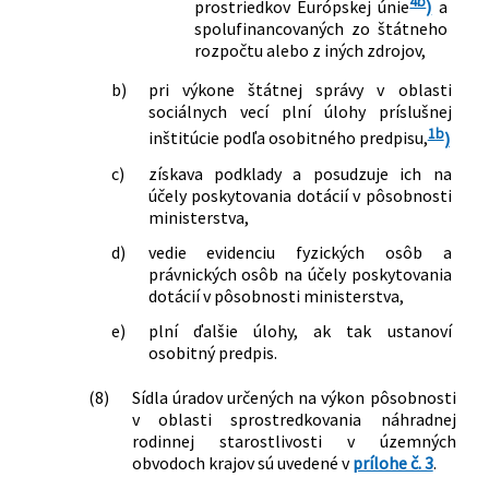
4b
prostriedkov Európskej únie
)
a
spolufinancovaných zo štátneho
rozpočtu alebo z iných zdrojov,
b)
pri výkone štátnej správy v oblasti
sociálnych vecí plní úlohy príslušnej
1b
inštitúcie podľa osobitného predpisu,
)
c)
získava podklady a posudzuje ich na
účely poskytovania dotácií v pôsobnosti
ministerstva,
d)
vedie evidenciu fyzických osôb a
právnických osôb na účely poskytovania
dotácií v pôsobnosti ministerstva,
e)
plní ďalšie úlohy, ak tak ustanoví
osobitný predpis.
(8)
Sídla úradov určených na výkon pôsobnosti
v oblasti sprostredkovania náhradnej
rodinnej starostlivosti v územných
obvodoch krajov sú uvedené v
prílohe č. 3
.