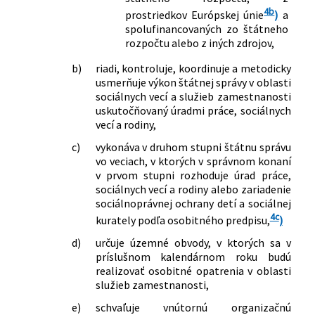
4b
konfliktom na území Ukrajiny v znení
prostriedkov Európskej únie
)
a
spolufinancovaných zo štátneho
neskorších predpisov
rozpočtu alebo z iných zdrojov,
328/2022 Z. z.
Nariadenie vlády Slovenskej republiky,
ktorým sa mení a dopĺňa nariadenie
b)
riadi, kontroluje, koordinuje a metodicky
vlády Slovenskej republiky č. 102/2020
usmerňuje výkon štátnej správy v oblasti
Z. z. o niektorých opatreniach v oblasti
sociálnych vecí a služieb zamestnanosti
sociálnych vecí, rodiny a služieb
uskutočňovaný úradmi práce, sociálnych
zamestnanosti v čase mimoriadnej
vecí a rodiny,
situácie, núdzového stavu alebo
c)
vykonáva v druhom stupni štátnu správu
výnimočného stavu vyhláseného v
vo veciach, v ktorých v správnom konaní
súvislosti s ochorením COVID-19 v
v prvom stupni rozhoduje úrad práce,
znení neskorších predpisov
sociálnych vecí a rodiny alebo zariadenie
349/2022 Z. z.
Nariadenie vlády Slovenskej republiky,
sociálnoprávnej ochrany detí a sociálnej
ktorým sa mení a dopĺňa nariadenie
4c
kurately podľa osobitného predpisu,
)
vlády Slovenskej republiky č. 102/2020
d)
určuje územné obvody, v ktorých sa v
Z. z. o niektorých opatreniach v oblasti
príslušnom kalendárnom roku budú
sociálnych vecí, rodiny a služieb
realizovať osobitné opatrenia v oblasti
zamestnanosti v čase mimoriadnej
služieb zamestnanosti,
situácie, núdzového stavu alebo
e)
schvaľuje vnútornú organizačnú
výnimočného stavu vyhláseného v