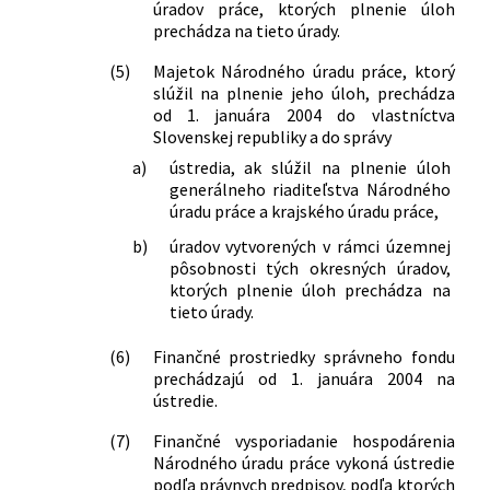
úradov práce, ktorých plnenie úloh
prechádza na tieto úrady.
(5)
Majetok Národného úradu práce, ktorý
slúžil na plnenie jeho úloh, prechádza
od 1. januára 2004 do vlastníctva
Slovenskej republiky a do správy
a)
ústredia, ak slúžil na plnenie úloh
generálneho riaditeľstva Národného
úradu práce a krajského úradu práce,
b)
úradov vytvorených v rámci územnej
pôsobnosti tých okresných úradov,
ktorých plnenie úloh prechádza na
tieto úrady.
(6)
Finančné prostriedky správneho fondu
prechádzajú od 1. januára 2004 na
ústredie.
(7)
Finančné vysporiadanie hospodárenia
Národného úradu práce vykoná ústredie
podľa právnych predpisov, podľa ktorých