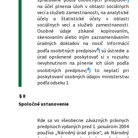
na účel plnenia úloh v oblasti sociálnych
vecí a služieb zamestnanosti, na analytické
účely a štatistické účely v oblasti
sociálnych vecí a služieb zamestnanosti.
Osobné údaje získané kopírovaním,
skenovaním alebo iným zaznamenávaním
úradných dokladov na nosič informácií
4
podľa osobitných predpisov
)
sú ústredie a
úrad oprávnené poskytovať si v rozsahu
nevyhnutnom na plnenie ich úloh podľa
4
osobitných predpisov;
)
to neplatí pri
poskytovaní osobných údajov ministerstvu
podľa odseku 1.
§ 8
Spoločné ustanovenie
Kde sa vo všeobecne záväzných právnych
predpisoch vydaných pred 1. januárom 2004
používa „Národný úrad práce“, ak Národný