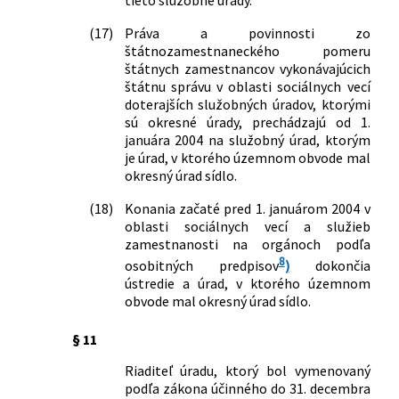
tieto služobné úrady.
(17)
Práva a povinnosti zo
štátnozamestnaneckého pomeru
štátnych zamestnancov vykonávajúcich
štátnu správu v oblasti sociálnych vecí
doterajších služobných úradov, ktorými
sú okresné úrady, prechádzajú od 1.
januára 2004 na služobný úrad, ktorým
je úrad, v ktorého územnom obvode mal
okresný úrad sídlo.
(18)
Konania začaté pred 1. januárom 2004 v
oblasti sociálnych vecí a služieb
zamestnanosti na orgánoch podľa
8
osobitných predpisov
)
dokončia
ústredie a úrad, v ktorého územnom
obvode mal okresný úrad sídlo.
§ 11
Riaditeľ úradu, ktorý bol vymenovaný
podľa zákona účinného do 31. decembra