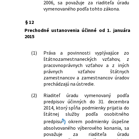
2006, sa považuje za riaditeľa úradu
vymenovaného podľa tohto zákona.
§ 12
Prechodné ustanovenia účinné od 1. januára
2015
(1)
Práva a povinnosti vyplývajúce zo
štátnozamestnaneckých vzťahov, z
pracovnoprávnych vzťahov a z iných
právnych vzťahov štátnych
zamestnancov a zamestnancov úradov
prechádzajú na ústredie.
(2)
Riaditeľ úradu vymenovaný podľa
predpisov účinných do 31. decembra
2014, ktorý spĺňa podmienky prijatia do
štátnej služby podľa osobitného
9
predpisu
)
okrem podmienky úspešne
absolvovaného výberového konania, sa
považuje za riaditeľa úradu