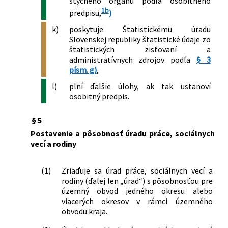
styčného orgánu podľa osobitného
súvislosti s ochorením COVID-19 v
1b
znení neskorších predpisov
predpisu,
)
298/2023 Z. z.
Nariadenie vlády Slovenskej republiky,
k)
poskytuje Štatistickému úradu
ktorým sa mení a dopĺňa nariadenie
Slovenskej republiky štatistické údaje zo
vlády Slovenskej republiky č. 93/2022 Z.
štatistických zisťovaní a
z. o niektorých opatreniach v oblasti
administratívnych zdrojov podľa
§ 3
sociálnych vecí, rodiny a služieb
písm. g)
,
zamestnanosti v čase mimoriadnej
l)
plní ďalšie úlohy, ak tak ustanoví
situácie, núdzového stavu alebo
osobitný predpis.
výnimočného stavu vyhláseného v
súvislosti s hromadným prílevom
§ 5
cudzincov na územie Slovenskej
Postavenie a pôsobnosť úradu práce, sociálnych
republiky spôsobeným ozbrojeným
vecí a rodiny
konfliktom na území Ukrajiny v znení
neskorších predpisov
360/2023 Z. z.
Nariadenie vlády Slovenskej republiky,
(1)
Zriaďuje sa úrad práce, sociálnych vecí a
ktorým sa mení a dopĺňa nariadenie
rodiny (ďalej len „úrad“) s pôsobnosťou pre
územný obvod jedného okresu alebo
vlády Slovenskej republiky č. 93/2022 Z.
viacerých okresov v rámci územného
z. o niektorých opatreniach v oblasti
obvodu kraja.
sociálnych vecí, rodiny a služieb
zamestnanosti v čase mimoriadnej