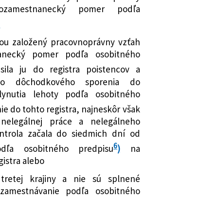
 niektorých zákonov v znení
nozamestnanecký pomer podľa
isov a ktorým sa mení a dopĺňa zákon
)
 službách zamestnanosti a o zmene a
ých zákonov v znení neskorších
ňou založený pracovnoprávny vzťah
nanecký pomer podľa osobitného
mení a dopĺňa zákon č. 125/2006 Z. z.
sila ju do registra poistencov a
 a o zmene a doplnení zákona č.
ého dôchodkového sporenia do
elegálnej práci a nelegálnom
ynutia lehoty podľa osobitného
 zmene a doplnení niektorých
ie do tohto registra, najneskôr však
neskorších predpisov a ktorým sa
 nelegálnej práce a nelegálneho
 niektoré zákony
ntrola začala do siedmich dní od
6
odľa osobitného predpisu
)
na
gistra alebo
 tretej krajiny a nie sú splnené
zamestnávanie podľa osobitného