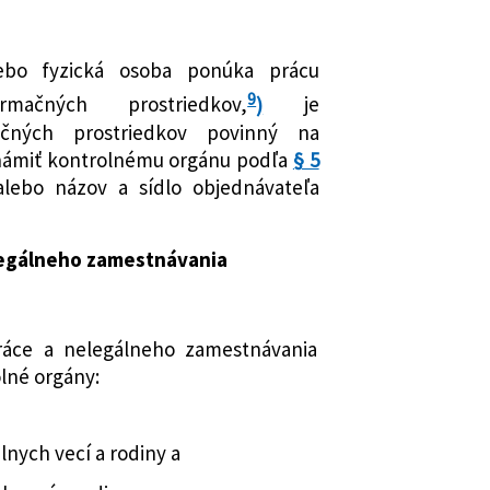
ebo fyzická osoba ponúka prácu
9
rmačných prostriedkov,
)
je
ačných prostriedkov povinný na
námiť kontrolnému orgánu podľa
§ 5
ebo názov a sídlo objednávateľa
elegálneho zamestnávania
práce a nelegálneho zamestnávania
olné orgány:
lnych vecí a rodiny a