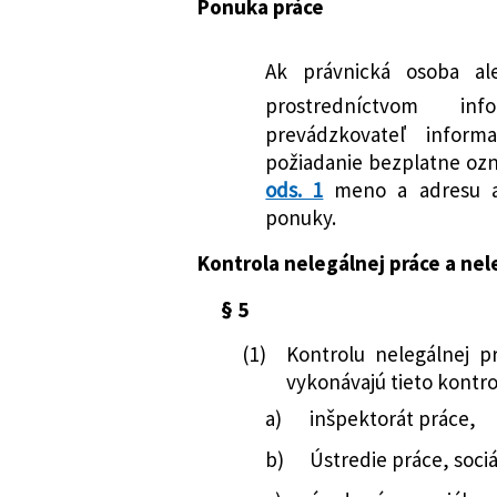
Ponuka práce
Ak právnická osoba al
prostredníctvom info
prevádzkovateľ inform
požiadanie bezplatne oz
ods. 1
meno a adresu al
ponuky.
Kontrola nelegálnej práce a n
§ 5
(1)
Kontrolu nelegálnej 
vykonávajú tieto kontr
a)
inšpektorát práce,
b)
Ústredie práce, sociá