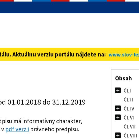
informácie iba cez zabezpečenú
ná stránka vždy začína https://
tálu. Aktuálnu verziu portálu nájdete na:
www.slov-le
Obsah
Čl. I
Čl. II
od 01.01.2018 do 31.12.2019
Čl. IV
Čl. VI
pisu má informatívny charakter,
Čl. VII
 v
pdf verzii
právneho predpisu.
Čl. VIII