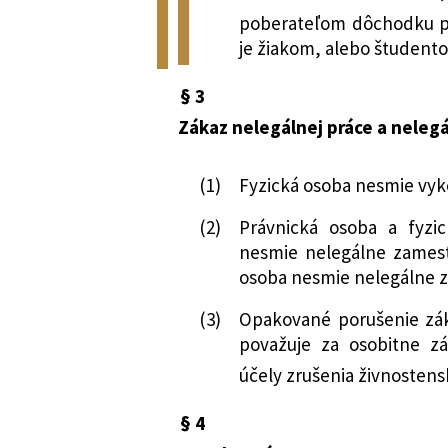
poberateľom dôchodku p
je žiakom, alebo študent
§ 3
Zákaz nelegálnej práce a nele
(1)
Fyzická osoba nesmie vyk
(2)
Právnická osoba a fyzi
nesmie nelegálne zames
osoba nesmie nelegálne 
(3)
Opakované porušenie zá
považuje za osobitne z
účely zrušenia živnosten
§ 4