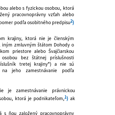
é zákony
bou alebo s fyzickou osobou, ktorá
nej spolupráci pri vysielaní
ožený pracovnoprávny vzťah alebo
výkon prác pri poskytovaní služieb a
2
ní niektorých zákonov
pomer podľa osobitného predpisu
)
mení a dopĺňa zákon č. 82/2005 Z. z. o
 a nelegálnom zamestnávaní a o
om krajiny, ktorá nie je členským
 niektorých zákonov v znení
e, iným zmluvným štátom Dohody o
isov
om priestore alebo Švajčiarskou
mení zákon č. 82/2005 Z. z. o
 osobou bez štátnej príslušnosti
 a nelegálnom zamestnávaní a o
íslušník tretej krajiny“) a nie sú
 niektorých zákonov v znení
 na jeho zamestnávanie podľa
isov
mení a dopĺňa zákon č. 311/2001 Z. z.
 znení neskorších predpisov a ktorým
ie je zamestnávanie právnickou
ajú niektoré zákony
1
sobou, ktorá je podnikateľom,
)
ak
mení a dopĺňa zákon č. 82/2005 Z. z. o
 a nelegálnom zamestnávaní a o
á s ňou založený pracovnoprávny