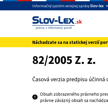
Informačný systém verejnej správy
Slov-lex
Táto stránka je zabezpečená
Buďte pozorní a vždy sa uistite, že zdieľate 
webovú stránku verejnej správy SR. Zabezpeče
pred názvom domény webového sídla.
Náchadzate sa na statickej verzií por
Preskoč na obsah
82/2005 Z. z.
Časová verzia predpisu účinná 
Obsah zobrazeného právneho pred
právne záväzný obsah sa nachádza