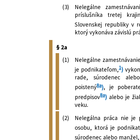
(3)
Nelegálne zamestnávan
príslušníka tretej kra
Slovenskej republiky v 
ktorý vykonáva závislú pr
§ 2a
(1)
Nelegálne zamestnávanie 
1
je podnikateľom,
)
vykon
rade, súrodenec aleb
8a
poistený
)
, je pobera
8a
predpisov
)
alebo je ži
veku.
(2)
Nelegálna práca nie je 
osobu, ktorá je podnika
súrodenec alebo manžel,