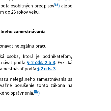
8a
odľa osobitných predpisov
)
alebo
om do 26 rokov veku.
gálneho zamestnávania
onávať nelegálnu prácu.
cká osoba, ktorá je podnikateľom,
tnávať podľa
§ 2 ods. 2 a 3
. Fyzická
zamestnávať podľa
§ 2 ods. 3
.
kazu nelegálneho zamestnávania sa
ávažné porušenie tohto zákona na
8b
ského oprávnenia.
)