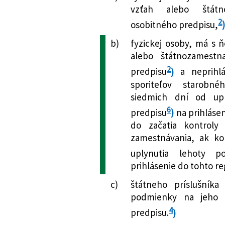
zmene a doplnení
vzťah alebo štát
neskorších predp
2
osobitného predpisu,
č. 5/2004 Z. z. o
doplnení niektor
b)
fyzickej osoby, má s 
predpisov
alebo štátnozamest
379/2024 Z. z.
Zákon, ktorým sa 
2
predpisu
)
a neprihlá
o inšpekcii práce
sporiteľov starobn
82/2005 Z. z. o n
siedmich dní od upl
zamestnávaní a o
6
predpisu
)
na prihlásen
zákonov v znení 
do začatia kontroly
menia a dopĺňajú
zamestnávania, ak ko
uplynutia lehoty p
prihlásenie do tohto re
c)
štátneho príslušníka
podmienky na jeho 
4
predpisu.
)