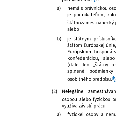
dopĺňajú niektor
a)
nemá s právnickou oso
351/2015 Z. z.
Zákon o cezhranič
je podnikateľom, zal
zamestnancov na 
o zmene a doplne
štátnozamestnanecký 
alebo
294/2017 Z. z.
Zákon, ktorým sa 
nelegálnej práci
b)
je štátnym príslušník
zmene a doplnení
štátom Európskej úni
neskorších predp
Európskom hospodársk
320/2019 Z. z.
Zákon, ktorým sa 
konfederáciou, alebo
nelegálnej práci
(ďalej len „štátny pr
zmene a doplnení
splnené podmienky
neskorších predp
4
osobitného predpisu.
)
76/2021 Z. z.
Zákon, ktorým sa 
Zákonník práce v
(2)
Nelegálne zamestnávan
sa menia a dopĺň
osobou alebo fyzickou o
112/2022 Z. z.
Zákon, ktorým sa 
využíva závislú prácu
nelegálnej práci
a)
fyzickej osoby a nem