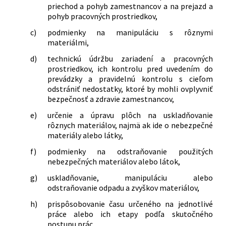
priechod a pohyb zamestnancov a na prejazd a
pohyb pracovných prostriedkov,
c)
podmienky na manipuláciu s rôznymi
materiálmi,
d)
technickú údržbu zariadení a pracovných
prostriedkov, ich kontrolu pred uvedením do
prevádzky a pravidelnú kontrolu s cieľom
odstrániť nedostatky, ktoré by mohli ovplyvniť
bezpečnosť a zdravie zamestnancov,
e)
určenie a úpravu plôch na uskladňovanie
rôznych materiálov, najmä ak ide o nebezpečné
materiály alebo látky,
f)
podmienky na odstraňovanie použitých
nebezpečných materiálov alebo látok,
g)
uskladňovanie, manipuláciu alebo
odstraňovanie odpadu a zvyškov materiálov,
h)
prispôsobovanie času určeného na jednotlivé
práce alebo ich etapy podľa skutočného
postupu prác,