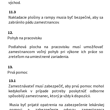
východ.
11.3
Nakladacie plošiny a rampy musia byť bezpečné, aby sa
zabránilo pádu zamestnancov.
12.
Pohyb na pracovisku
Podlahová plocha na pracovisku musí umožňovať
zamestnancom voľný pohyb pri výkone ich práce so
zreteľom na umiestnené zariadenia.
13.
Prvá pomoc
13.1
Zamestnávateľ musí zabezpečiť, aby prvú pomoc mohol
kedykoľvek v prípade potreby poskytnúť odborne
spôsobilý zamestnanec, ktorý je vždy k dispozícii.
Musia byť prijaté opatrenia na zabezpečenie lekárskej
pomoci a zabezpečenie odvozu zamestnanca