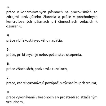
3.
práce v kontrolovaných pásmach na pracoviskách zo
zdrojmi ionizujúceho žiarenia a práce v prechodných
kontrolovaných pásmach pri činnostiach vedúcich k
ožiareniu,
4.
práce v blízkosti vysokého napätia,
5.
práce, pri ktorých je nebezpečenstvo utopenia,
6.
práce v šachtách, podzemí a tuneloch,
7.
práce, ktoré vykonávajú potápači s dýchacími prístrojmi,
8.
práce vykonávané v kesónoch a v prostredí so stlačeným
vzduchom,