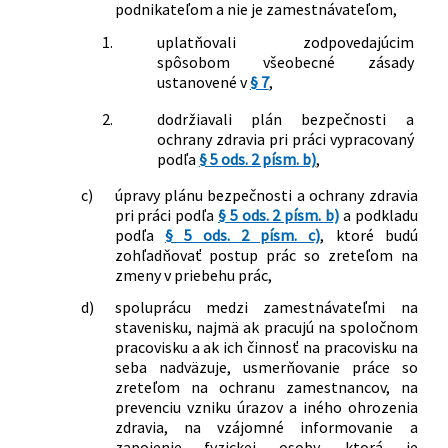
podnikateľom a nie je zamestnávateľom,
1.
uplatňovali zodpovedajúcim
spôsobom všeobecné zásady
ustanovené v
§ 7
,
2.
dodržiavali plán bezpečnosti a
ochrany zdravia pri práci vypracovaný
podľa
§ 5 ods. 2 písm. b)
,
c)
úpravy plánu bezpečnosti a ochrany zdravia
pri práci podľa
§ 5 ods. 2 písm. b)
a podkladu
podľa
§ 5 ods. 2 písm. c)
, ktoré budú
zohľadňovať postup prác so zreteľom na
zmeny v priebehu prác,
d)
spoluprácu medzi zamestnávateľmi na
stavenisku, najmä ak pracujú na spoločnom
pracovisku a ak ich činnosť na pracovisku na
seba nadväzuje, usmerňovanie práce so
zreteľom na ochranu zamestnancov, na
prevenciu vzniku úrazov a iného ohrozenia
zdravia, na vzájomné informovanie a
zapojenie fyzickej osoby, ktorá je