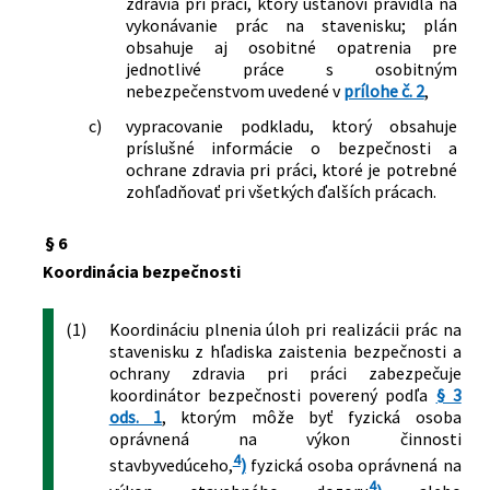
zdravia pri práci, ktorý ustanoví pravidlá na
vykonávanie prác na stavenisku; plán
obsahuje aj osobitné opatrenia pre
jednotlivé práce s osobitným
nebezpečenstvom uvedené v
prílohe č. 2
,
c)
vypracovanie podkladu, ktorý obsahuje
príslušné informácie o bezpečnosti a
ochrane zdravia pri práci, ktoré je potrebné
zohľadňovať pri všetkých ďalších prácach.
§ 6
Koordinácia bezpečnosti
(1)
Koordináciu plnenia úloh pri realizácii prác na
stavenisku z hľadiska zaistenia bezpečnosti a
ochrany zdravia pri práci zabezpečuje
koordinátor bezpečnosti poverený podľa
§ 3
ods. 1
, ktorým môže byť fyzická osoba
oprávnená na výkon činnosti
4
stavbyvedúceho,
)
fyzická osoba oprávnená na
4