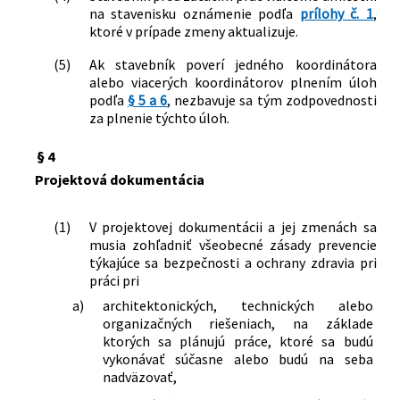
na stavenisku oznámenie podľa
prílohy č. 1
,
ktoré v prípade zmeny aktualizuje.
(5)
Ak stavebník poverí jedného koordinátora
alebo viacerých koordinátorov plnením úloh
podľa
§ 5 a 6
, nezbavuje sa tým zodpovednosti
za plnenie týchto úloh.
§ 4
Projektová dokumentácia
(1)
V projektovej dokumentácii a jej zmenách sa
musia zohľadniť všeobecné zásady prevencie
týkajúce sa bezpečnosti a ochrany zdravia pri
práci pri
a)
architektonických, technických alebo
organizačných riešeniach, na základe
ktorých sa plánujú práce, ktoré sa budú
vykonávať súčasne alebo budú na seba
nadväzovať,