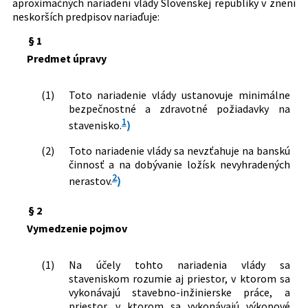
aproximačných nariadení vlády Slovenskej republiky v znení
Nachádza sa v čiastke:
142/2006
neskorších predpisov nariaďuje:
§ 1
Predmet úpravy
(1)
Toto nariadenie vlády ustanovuje minimálne
bezpečnostné a zdravotné požiadavky na
1
stavenisko.
)
(2)
Toto nariadenie vlády sa nevzťahuje na banskú
činnosť a na dobývanie ložísk nevyhradených
2
nerastov.
)
§ 2
Vymedzenie pojmov
(1)
Na účely tohto nariadenia vlády sa
staveniskom rozumie aj priestor, v ktorom sa
vykonávajú stavebno-inžinierske práce, a
priestor, v ktorom sa vykonávajú výkopové