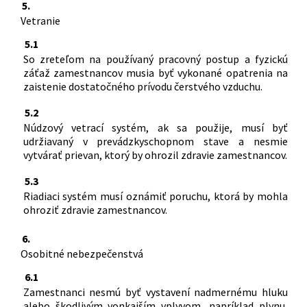
5.
Vetranie
5.1
So zreteľom na používaný pracovný postup a fyzickú
záťaž zamestnancov musia byť vykonané opatrenia na
zaistenie dostatočného prívodu čerstvého vzduchu.
5.2
Núdzový vetrací systém, ak sa použije, musí byť
udržiavaný v prevádzkyschopnom stave a nesmie
vytvárať prievan, ktorý by ohrozil zdravie zamestnancov.
5.3
Riadiaci systém musí oznámiť poruchu, ktorá by mohla
ohroziť zdravie zamestnancov.
6.
Osobitné nebezpečenstvá
6.1
Zamestnanci nesmú byť vystavení nadmernému hluku
alebo škodlivým vonkajším vplyvom, napríklad plynu,