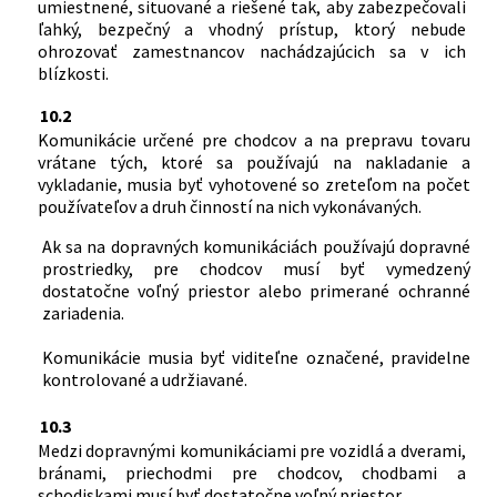
umiestnené, situované a riešené tak, aby zabezpečovali
ľahký, bezpečný a vhodný prístup, ktorý nebude
ohrozovať zamestnancov nachádzajúcich sa v ich
blízkosti.
10.2
Komunikácie určené pre chodcov a na prepravu tovaru
vrátane tých, ktoré sa používajú na nakladanie a
vykladanie, musia byť vyhotovené so zreteľom na počet
používateľov a druh činností na nich vykonávaných.
Ak sa na dopravných komunikáciách používajú dopravné
prostriedky, pre chodcov musí byť vymedzený
dostatočne voľný priestor alebo primerané ochranné
zariadenia.
Komunikácie musia byť viditeľne označené, pravidelne
kontrolované a udržiavané.
10.3
Medzi dopravnými komunikáciami pre vozidlá a dverami,
bránami, priechodmi pre chodcov, chodbami a
schodiskami musí byť dostatočne voľný priestor.