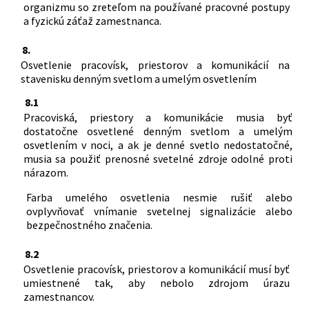
organizmu so zreteľom na používané pracovné postupy
a fyzickú záťaž zamestnanca.
8.
Osvetlenie pracovísk, priestorov a komunikácií na
stavenisku denným svetlom a umelým osvetlením
8.1
Pracoviská, priestory a komunikácie musia byť
dostatočne osvetlené denným svetlom a umelým
osvetlením v noci, a ak je denné svetlo nedostatočné,
musia sa použiť prenosné svetelné zdroje odolné proti
nárazom.
Farba umelého osvetlenia nesmie rušiť alebo
ovplyvňovať vnímanie svetelnej signalizácie alebo
bezpečnostného značenia.
8.2
Osvetlenie pracovísk, priestorov a komunikácií musí byť
umiestnené tak, aby nebolo zdrojom úrazu
zamestnancov.