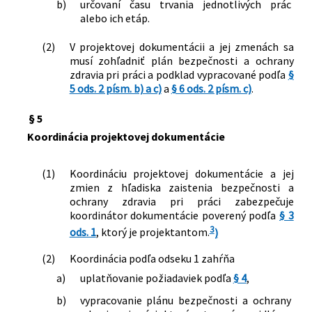
b)
určovaní času trvania jednotlivých prác
alebo ich etáp.
(2)
V projektovej dokumentácii a jej zmenách sa
musí zohľadniť plán bezpečnosti a ochrany
zdravia pri práci a podklad vypracované podľa
§
5 ods. 2 písm. b) a c)
a
§ 6 ods. 2 písm. c)
.
§ 5
Koordinácia projektovej dokumentácie
(1)
Koordináciu projektovej dokumentácie a jej
zmien z hľadiska zaistenia bezpečnosti a
ochrany zdravia pri práci zabezpečuje
koordinátor dokumentácie poverený podľa
§ 3
3
ods. 1
, ktorý je projektantom.
)
(2)
Koordinácia podľa odseku 1 zahŕňa
a)
uplatňovanie požiadaviek podľa
§ 4
,
b)
vypracovanie plánu bezpečnosti a ochrany