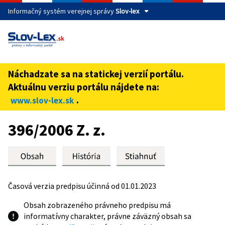
Informačný systém verejnej správy
Slov-lex
Táto stránka je zabezpečená
Buďte pozorní a vždy sa uistite, že zdieľate informácie iba
cez zabezpečenú webovú stránku verejnej správy SR.
Náchadzate sa na statickej verzií portálu.
Zabezpečená stránka vždy začína https:// pred názvom
Aktuálnu verziu portálu nájdete na:
domény webového sídla.
.
www.slov-lex.sk
Preskoč na obsah
396/2006 Z. z.
Časová verzia predpisu účinná od 01.01.2023
Obsah zobrazeného právneho predpisu má
informatívny charakter, právne záväzný obsah sa