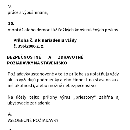
9.
práce s výbušninami,
10.
montáž alebo demontáž ťažkých konštrukčných prvkov.
Príloha č. 3 k nariadeniu vlády
č. 396/2006 Z. z.
BEZPEČNOSTNÉ A ZDRAVOTNÉ
POŽIADAVKY NA STAVENISKO
Požiadavky ustanovené v tejto prílohe sa uplatňujú vždy,
ak to vyžadujú podmienky alebo činnosť na stavenisku a
iné okolnosti, alebo možné nebezpečenstvo.
Na účely tejto prílohy výraz „priestory“ zahŕňa aj
ubytovacie zariadenia.
A.
VŠEOBECNÉ POŽIADAVKY
1.