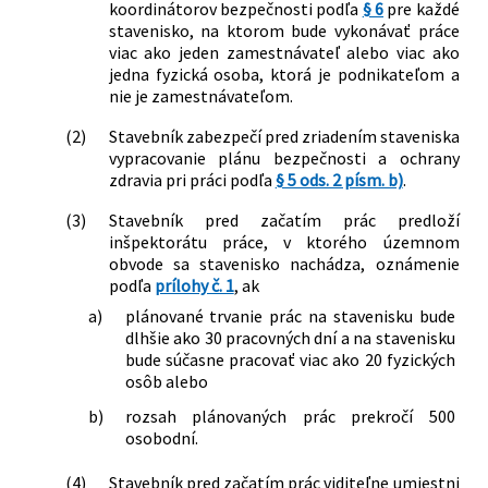
koordinátorov bezpečnosti podľa
§ 6
pre každé
stavenisko, na ktorom bude vykonávať práce
viac ako jeden zamestnávateľ alebo viac ako
jedna fyzická osoba, ktorá je podnikateľom a
nie je zamestnávateľom.
(2)
Stavebník zabezpečí pred zriadením staveniska
vypracovanie plánu bezpečnosti a ochrany
zdravia pri práci podľa
§ 5 ods. 2 písm. b)
.
(3)
Stavebník pred začatím prác predloží
inšpektorátu práce, v ktorého územnom
obvode sa stavenisko nachádza, oznámenie
podľa
prílohy č. 1
, ak
a)
plánované trvanie prác na stavenisku bude
dlhšie ako 30 pracovných dní a na stavenisku
bude súčasne pracovať viac ako 20 fyzických
osôb alebo
b)
rozsah plánovaných prác prekročí 500
osobodní.
(4)
Stavebník pred začatím prác viditeľne umiestni