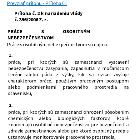
Prevziať prílohu - Příloha 01
Príloha č. 2 k nariadeniu vlády
č. 396/2006 Z. z.
PRÁCE S OSOBITNÝM
NEBEZPEČENSTVOM
Práce s osobitným nebezpečenstvom sú najmä:
1.
práce, pri ktorých sú zamestnanci vystavení
nebezpečenstvu zasypania, zapadnutia v močaristom
teréne alebo pádu z výšky, kde sa riziko zvyšuje
charakterom práce, použitým pracovným postupom
alebo podmienkami pracovného prostredia na
stavenisku,
2.
práce, pri ktorých sú zamestnanci ohrození pôsobením
chemických alebo biologických faktorov, ktoré
znamenajú osobitné nebezpečenstvo pre bezpečnosť a
zdravie zamestnancov alebo pre ktoré osobitný predpis
ustanovuje monitorovanie pracovného prostredia,