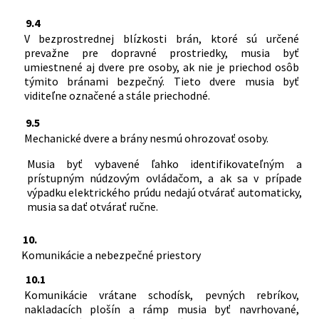
9.4
V bezprostrednej blízkosti brán, ktoré sú určené
prevažne pre dopravné prostriedky, musia byť
umiestnené aj dvere pre osoby, ak nie je priechod osôb
týmito bránami bezpečný. Tieto dvere musia byť
viditeľne označené a stále priechodné.
9.5
Mechanické dvere a brány nesmú ohrozovať osoby.
Musia byť vybavené ľahko identifikovateľným a
prístupným núdzovým ovládačom, a ak sa v prípade
výpadku elektrického prúdu nedajú otvárať automaticky,
musia sa dať otvárať ručne.
10.
Komunikácie a nebezpečné priestory
10.1
Komunikácie vrátane schodísk, pevných rebríkov,
nakladacích plošín a rámp musia byť navrhované,