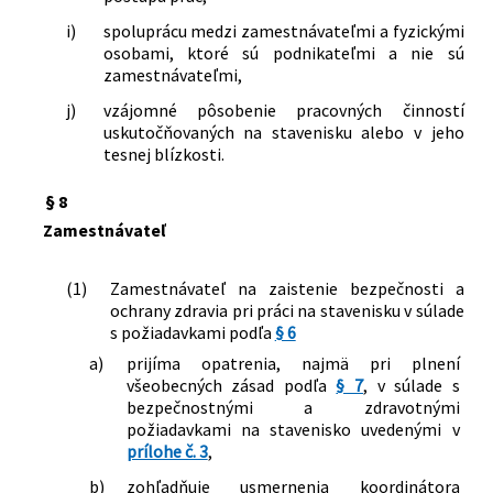
i)
spoluprácu medzi zamestnávateľmi a fyzickými
osobami, ktoré sú podnikateľmi a nie sú
zamestnávateľmi,
j)
vzájomné pôsobenie pracovných činností
uskutočňovaných na stavenisku alebo v jeho
tesnej blízkosti.
§ 8
Zamestnávateľ
(1)
Zamestnávateľ na zaistenie bezpečnosti a
ochrany zdravia pri práci na stavenisku v súlade
s požiadavkami podľa
§ 6
a)
prijíma opatrenia, najmä pri plnení
všeobecných zásad podľa
§ 7
, v súlade s
bezpečnostnými a zdravotnými
požiadavkami na stavenisko uvedenými v
prílohe č. 3
,
b)
zohľadňuje usmernenia koordinátora