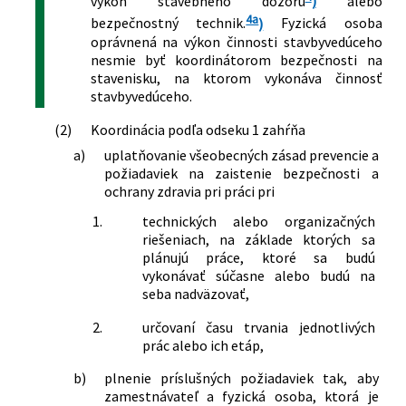
výkon stavebného dozoru
)
alebo
4a
bezpečnostný technik.
)
Fyzická osoba
oprávnená na výkon činnosti stavbyvedúceho
nesmie byť koordinátorom bezpečnosti na
stavenisku, na ktorom vykonáva činnosť
stavbyvedúceho.
(2)
Koordinácia podľa odseku 1 zahŕňa
a)
uplatňovanie všeobecných zásad prevencie a
požiadaviek na zaistenie bezpečnosti a
ochrany zdravia pri práci pri
1.
technických alebo organizačných
riešeniach, na základe ktorých sa
plánujú práce, ktoré sa budú
vykonávať súčasne alebo budú na
seba nadväzovať,
2.
určovaní času trvania jednotlivých
prác alebo ich etáp,
b)
plnenie príslušných požiadaviek tak, aby
zamestnávateľ a fyzická osoba, ktorá je