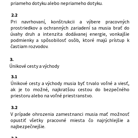
priameho dotyku alebo nepriameho dotyku.
2.2
Pri navrhovaní, konštrukcii a výbere pracovných
prostriedkov a ochranných zariadení sa musia brať do
úvahy druh a intenzita dodávanej energie, vonkajšie
podmienky a spôsobilosť osôb, ktoré majú prístup k
častiam rozvodov.
3.
Únikové cesty a východy
3.1
Únikové cesty a východy musia byť trvalo voľné a viesť,
ak je to možné, najkratšou cestou do bezpečného
priestoru alebo na voľné priestranstvo.
3.2
V prípade ohrozenia zamestnanci musia mať možnosť
opustiť všetky pracovné miesta čo najrýchlejšie a
najbezpečnejšie.
3.3