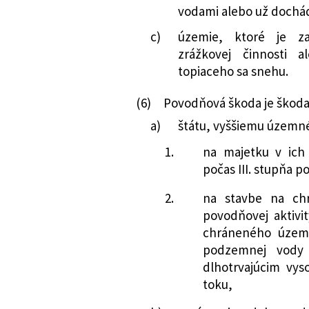
vodami alebo už dochád
c)
územie, ktoré je z
zrážkovej činnosti 
topiaceho sa snehu.
(6)
Povodňová škoda je škoda
a)
štátu, vyššiemu územné
1.
na majetku v ich 
počas III. stupňa p
2.
na stavbe na ch
povodňovej aktivit
chráneného územi
podzemnej vody
dlhotrvajúcim v
toku,