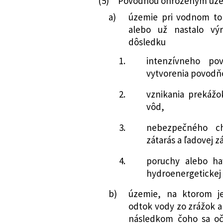
(5)
Povodňou ohrozeným územ
a)
územie pri vodnom to
alebo už nastalo vý
dôsledku
1.
intenzívneho po
vytvorenia povodň
2.
vznikania prekážo
vôd,
3.
nebezpečného ch
zátarás a ľadovej z
4.
poruchy alebo ha
hydroenergetickej
b)
územie, na ktorom j
odtok vody zo zrážok a
následkom čoho sa oč