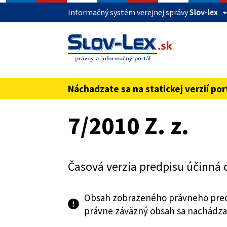
Informačný systém verejnej správy
Slov-lex
Táto stránka je zabezpečená
Buďte pozorní a vždy sa uistite, že zdieľate 
webovú stránku verejnej správy SR. Zabezpeče
pred názvom domény webového sídla.
Náchadzate sa na statickej verzií por
Preskoč na obsah
7/2010 Z. z.
Časová verzia predpisu účinná 
Obsah zobrazeného právneho pred
právne záväzný obsah sa nachádza