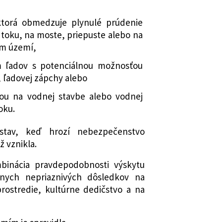
ktorá obmedzuje plynulé prúdenie
toku, na moste, priepuste alebo na
m území,
ľadov s potenciálnou možnosťou
, ľadovej zápchy alebo
ou na vodnej stavbe alebo vodnej
oku.
 stav, keď hrozí nebezpečenstvo
 vznikla.
binácia pravdepodobnosti výskytu
lnych nepriaznivých dôsledkov na
prostredie, kultúrne dedičstvo a na