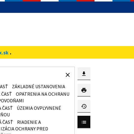
.
x.sk
ČASŤ
ZÁKLADNÉ USTANOVENIA
 ČASŤ
OPATRENIA NA OCHRANU
POVODŇAMI
A ČASŤ
ÚZEMIA OVPLYVNENÉ
DŇOU
Á ČASŤ
RIADENIE A
IZÁCIA OCHRANY PRED