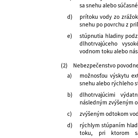
prehodnocovanie a
sa snehu alebo súčasné
zobrazovaní roz
d)
prítoku vody zo zrážok
442/2023 Z. z.
Vyhláška Minister
snehu po povrchu z priľ
republiky, ktorou
e)
stúpnutia hladiny pod
Ministerstva pôd
dlhotrvajúceho vyso
regionálneho rozv
vodnom toku alebo nás
Z. z., ktorou sa 
máp povodňovéh
(2)
Nebezpečenstvo povodne j
rizika, o uhrádza
a)
možnosťou výskytu ex
prehodnocovanie a
snehu alebo rýchleho s
zobrazovaní roz
znení vyhlášky č. 
b)
dlhotrvajúcimi výda
66/2025 Z. z.
Vyhláška Minister
následným zvýšeným o
republiky, ktorou
c)
zvýšeným odtokom vody
Ministerstva živo
d)
rýchlym stúpaním hlad
č. 204/2010 Z. z.
toku, pri ktorom s
vykonávaní pred