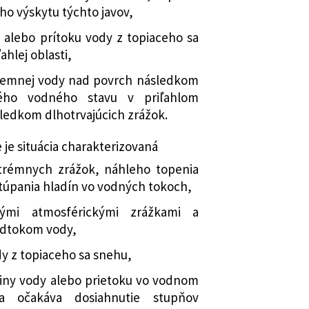
 aktualizáciu a o navrhovaní a
ho výskytu týchto javov,
sahu inundačného územia na mapách
 alebo prítoku vody z topiaceho sa
stva životného prostredia Slovenskej
ahlej oblasti,
 sa mení a dopĺňa vyhláška
zemnej vody nad povrch následkom
ohospodárstva, životného prostredia a
kého vodného stavu v priľahlom
oja Slovenskej republiky č. 419/2010
ledkom dlhotrvajúcich zrážok.
ustanovujú podrobnosti o vyhotovovaní
o ohrozenia a máp povodňového
e situácia charakterizovaná
ní výdavkov na ich vypracovanie,
trémnych zrážok, náhleho topenia
 aktualizáciu a o navrhovaní a
túpania hladín vo vodných tokoch,
sahu inundačného územia na mapách v
434/2019 Z. z.
tnými atmosférickými zrážkami a
stva životného prostredia Slovenskej
dtokom vody,
 sa mení a dopĺňa vyhláška
 z topiaceho sa snehu,
tného prostredia Slovenskej republiky
iny vody alebo prietoku vo vodnom
, ktorou sa ustanovujú podrobnosti o
a očakáva dosiahnutie stupňov
povednej povodňovej služby