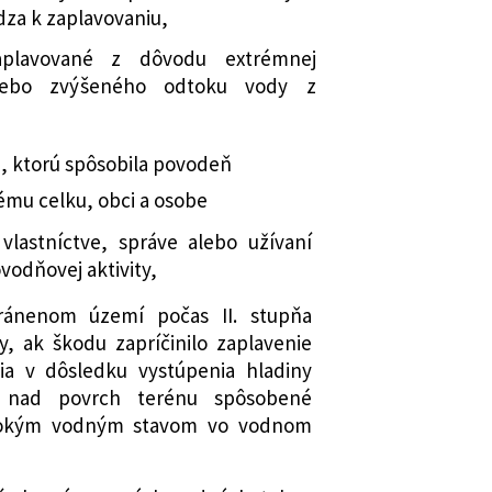
za k zaplavovaniu,
aplavované z dôvodu extrémnej
alebo zvýšeného odtoku vody z
, ktorú spôsobila povodeň
mu celku, obci a osobe
vlastníctve, správe alebo užívaní
ovodňovej aktivity,
ránenom území počas II. stupňa
y, ak škodu zapríčinilo zaplavenie
a v dôsledku vystúpenia hladiny
 nad povrch terénu spôsobené
ysokým vodným stavom vo vodnom