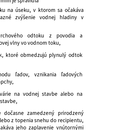
ím je spravidla
ku na úseku, v ktorom sa očakáva
razné zvýšenie vodnej hladiny v
vrchového odtoku z povodia a
ovej vlny vo vodnom toku,
k, ktoré obmedzujú plynulý odtok
odu ľadov, vznikania ľadových
ápchy,
várie na vodnej stavbe alebo na
 stavbe,
e dočasne zamedzený prirodzený
lebo z topenia snehu do recipientu,
akáva jeho zaplavenie vnútornými