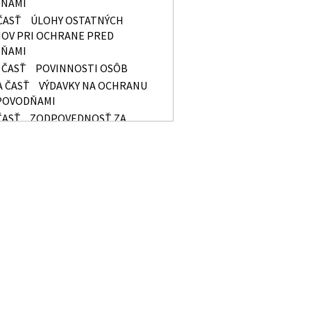
ŇAMI
ČASŤ
ÚLOHY OSTATNÝCH
OV PRI OCHRANE PRED
ŇAMI
 ČASŤ
POVINNOSTI OSÔB
A ČASŤ
VÝDAVKY NA OCHRANU
POVODŇAMI
ČASŤ
ZODPOVEDNOSŤ ZA
ENIE POVINNOSTÍ
A ČASŤ
ZÁVEREČNÉ
OVENIA
Y