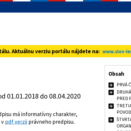
informácie iba cez zabezpečenú
ná stránka vždy začína https://
tálu. Aktuálnu verziu portálu nájdete na:
www.slov-le
Obsah
PRVÁ 
DRUHÁ
od 01.01.2018 do 08.04.2020
PRED 
TRETI
POVO
pisu má informatívny charakter,
ŠTVRT
 v
pdf verzii
právneho predpisu.
ORGAN