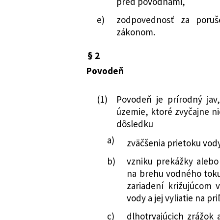
pred povodňami,
predbežnom hodn
územia na mapá
e)
zodpovednosť za poruš
prehodnocovaní a
112/2011 Z. z.
Vyhláška Minister
zákonom.
112/2011 Z. z.
Vyhláška Minister
republiky, ktoro
republiky, ktoro
prehodnocovaní a
§ 2
prehodnocovaní a
povodňového riz
Povodeň
povodňového riz
159/2014 Z. z.
Vyhláška Minister
republiky, ktorou
(1)
Povodeň je prírodný jav
vyhodnocovaní v
územie, ktoré zvyčajne ni
zabezpečovacie 
dôsledku
povodňových šk
434/2019 Z. z.
Vyhláška Minister
a)
zväčšenia prietoku vod
republiky, ktorou
b)
vzniku prekážky alebo
pôdohospodárstva
na brehu vodného toku
regionálneho rozv
zariadení križujúcom 
Z. z., ktorou sa 
vody a jej vyliatie na pr
máp povodňovéh
rizika, o uhrádza
c)
dlhotrvajúcich zrážok 