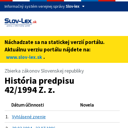
Informačný systém verejnej správy
Slov-lex
Táto stránka je zabezpečená
Buďte pozorní a vždy sa uistite, že zdieľate informácie iba
cez zabezpečenú webovú stránku verejnej správy SR.
Náchadzate sa na statickej verzií portálu.
Zabezpečená stránka vždy začína https:// pred názvom
Aktuálnu verziu portálu nájdete na:
domény webového sídla.
.
www.slov-lex.sk
Zbierka zákonov Slovenskej republiky
História predpisu
42/1994 Z. z.
Dátum účinnosti
Novela
1.
Vyhlásené znenie