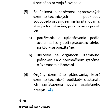
územného rozvoja Slovenska.
(5)
Za úplnosť a správnosť spracovaných
územno-technických podkladov
zodpovedá orgán územného plánovania,
ktorý ich obstaráva, pričom určí spôsob
ich
a)
používania a uplatňovania podľa
účelu, na ktorý boli spracované alebo
na ktorý sú použiteľné,
b)
uloženia na orgánoch územného
plánovania a v informačnom systéme
o územnom plánovaní.
(6)
Orgány územného plánovania, ktoré
územno-technické podklady obstarali,
ich sprístupňujú podľa osobitného
1e
predpisu.
)
§ 7a
Ostatné podklady