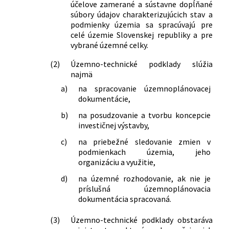
účelove zamerané a sústavne dopĺňané
regionálneho rozvoja Slovenskej
súbory údajov charakterizujúcich stav a
republiky o obsahu a rozsahu odbornej
podmienky územia sa spracúvajú pre
prípravy a postupe pri overovaní a
celé územie Slovenskej republiky a pre
osvedčovaní osobitného kvalifikačného
vybrané územné celky.
predpokladu na zabezpečenie činnosti
(2)
Územno-technické podklady slúžia
stavebného úradu
najmä
461/2011 Z. z.
Nariadenie vlády Slovenskej republiky,
a)
na spracovanie územnoplánovacej
ktorým sa vyhlasujú zmeny a doplnky
dokumentácie,
záväznej časti Koncepcie územného
rozvoja Slovenska 2001
b)
na posudzovanie a tvorbu koncepcie
34/2020 Z. z.
Vyhláška Ministerstva dopravy a
investičnej výstavby,
výstavby Slovenskej republiky, ktorou
c)
na priebežné sledovanie zmien v
sa mení a dopĺňa vyhláška Ministerstva
podmienkach územia, jeho
životného prostredia Slovenskej
organizáciu a využitie,
republiky č. 532/2002 Z. z., ktorou sa
d)
na územné rozhodovanie, ak nie je
ustanovujú podrobnosti o všeobecných
príslušná územnoplánovacia
technických požiadavkách na výstavbu
dokumentácia spracovaná.
a o všeobecných technických
požiadavkách na stavby užívané
(3)
Územno-technické podklady obstaráva
osobami s obmedzenou schopnosťou