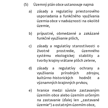
(5)
Územný plán obce ustanovuje najmä
a)
zásady a regulatívy priestorového
usporiadania a funkčného využívania
územia obce v nadväznosti na okolité
územie,
b)
prípustné, obmedzené a zakázané
funkčné využívanie plôch,
c)
zásady a regulatívy starostlivosti o
životné prostredie, územného
systému ekologickej stability a
tvorby krajiny vrátane plôch zelene,
d)
zásady a regulatívy ochrany a
využívania prírodných zdrojov,
kultúrno-historických hodnôt a
významných krajinných prvkov,
e)
hranice medzi súvisle zastavaným
územím obce alebo územím určeným
na zastavanie (ďalej len „zastavané
územie“) a ostatným územím obce,