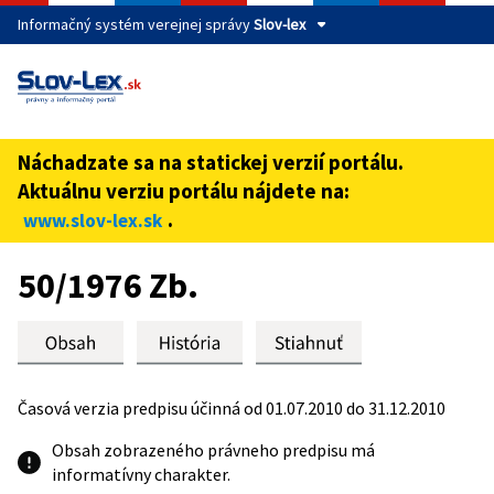
Informačný systém verejnej správy
Slov-lex
Táto stránka je zabezpečená
Buďte pozorní a vždy sa uistite, že zdieľate informácie iba
cez zabezpečenú webovú stránku verejnej správy SR.
Náchadzate sa na statickej verzií portálu.
Zabezpečená stránka vždy začína https:// pred názvom
Aktuálnu verziu portálu nájdete na:
domény webového sídla.
.
www.slov-lex.sk
Preskoč na obsah
50/1976 Zb.
Časová verzia predpisu účinná od 01.07.2010 do 31.12.2010
Obsah zobrazeného právneho predpisu má
informatívny charakter.