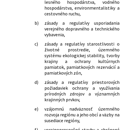
lesného hospodárstva, vodného
hospodárstva, environmentalistiky a
cestovného ruchu,
b)
zásady a regulatívy usporiadania
verejného dopravného a technického
vybavenia,
c)
zásady a regulatívy starostlivosti o
životné prostredie, územného
systému ekologickej stability, tvorby
krajiny a ochrany kultúrnych
pamiatok, pamiatkových rezervácií a
pamiatkových zón,
d)
zásady a regulatívy priestorových
požiadaviek ochrany a využívania
prírodných zdrojov a významných
krajinných prvkov,
e)
vzájomnú nadväznosť územného
rozvoja regiónu a jeho obcí a väzby na
susediace regióny,
f)
verejnoprospešné stavby a chránené