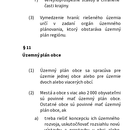
časti krajiny.
(3)
Vymedzenie hraníc riešeného územia
určí v zadaní orgán územného
plánovania, ktorý obstaráva územný
plán regiónu.
§ 11
Územný plán obce
(1)
Územný plán obce sa spracúva pre
územie jednej obce alebo pre územie
dvoch alebo viacerých obcí.
(2)
Mestá a obce s viac ako 2 000 obyvateľmi
sú povinné mať územný plán obce.
Ostatné obce sú povinné mať územný
plán obce, ak
a)
treba riešiť koncepciu ich územného
rozvoja, uskutočňovať rozsiahlu novú
výstavbu a prestavbu v obci alebo