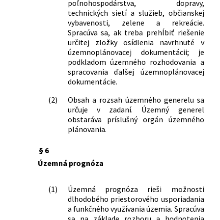
poľnohospodárstva, dopravy,
užívané osobami s obmedzenou
technických sietí a služieb, občianskej
schopnosťou pohybu a orientácie
vybavenosti, zelene a rekreácie.
600/2002 Z. z.
Vyhláška Ministerstva životného
Spracúva sa, ak treba prehĺbiť riešenie
prostredia Slovenskej republiky, ktorou
určitej zložky osídlenia navrhnuté v
sa mení a dopĺňa vyhláška Ministerstva
územnoplánovacej dokumentácii; je
životného prostredia Slovenskej
podkladom územného rozhodovania a
spracovania ďalšej územnoplánovacej
republiky č. 436/2000 Z. z., ktorou sa
dokumentácie.
upravujú podrobnosti o obsahu
žiadosti o overenie odbornej
(2)
Obsah a rozsah územného generelu sa
spôsobilosti na obstarávanie
určuje v zadaní. Územný generel
územnoplánovacích podkladov a
obstaráva príslušný orgán územného
územnoplánovacej dokumentácie obcí
plánovania.
a o spôsobe overenia odbornej
spôsobilosti
§ 6
679/2002 Z. z.
Nariadenie vlády Slovenskej republiky,
Územná prognóza
ktorým sa mení a dopĺňa nariadenie
vlády Slovenskej republiky č. 216/1998
(1)
Územná prognóza rieši možnosti
Z. z., ktorým sa vyhlasuje záväzná časť
dlhodobého priestorového usporiadania
územného plánu veľkého územného
a funkčného využívania územia. Spracúva
celku Prešovský kraj
sa na základe rozboru a hodnotenia