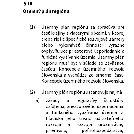
§ 10
Územný plán regiónu
(1)
Územný plán regiónu sa spracúva pre
časť krajiny s viacerými obcami, v ktorej
treba riešiť špecifické rozvojové zámery
alebo vykonávať činnosti výrazne
ovplyvňujúce priestorové usporiadanie a
funkčné využívanie územia. Územný plán
regiónu musí byť v súlade so záväznou
časťou Koncepcie územného rozvoja
Slovenska a vychádza zo smernej časti
Koncepcie územného rozvoja Slovenska.
(2)
Územný plán regiónu ustanovuje najmä
a)
zásady a regulatívy štruktúry
osídlenia, priestorového usporiadania
a funkčného využívania územia z
hľadiska jeho trvalo udržateľného
rozvoja a rozvoja urbanizácie,
priemyslu, poľnohospodárstva,