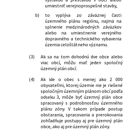
umiestniť verejnoprospešné stavby,
b)
to vyplýva zo záväznej časti
územného plánu regiónu, najmä na
splnenie medzinárodných záväzkov
alebo na umiestnenie verejného
dopravného a technického vybavenia
územia celoštátneho významu.
(3)
Ak sa na tom dohodnú dve obce alebo
viac obcí, môžu mať jeden spoločný
územný plán obcí.
(4)
Ak ide o obec s menej ako 2 000
obyvateľmi, ktorej územie nie je riešené
spoločným územným plánom obcí podľa
odseku 3, môže byť územný plán obce
spracovaný s podrobnosťou územného
plánu zóny. V takom prípade postup
obstarania, spracovania a prerokovania
zohľadňuje postupy aj pre územný plán
obce, ako aj pre územný plán zóny.