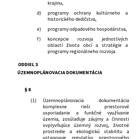
krajinu,
d)
programy ochrany kultúrneho a
historického dedičstva,
e)
programy odpadového hospodárstva,
f)
koncepcie rozvoja jednotlivých
oblastí života obcí a stratégie a
programy regionálneho rozvoja.
ODDIEL 3
ÚZEMNOPLÁNOVACIA DOKUMENTÁCIA
§ 8
(1)
Územnoplánovacia dokumentácia
komplexne rieši priestorové
usporiadanie a funkčné využívanie
územia, zosúlaďuje záujmy a činnosti
ovplyvňujúce územný rozvoj, životné
prostredie a ekologickú stabilitu a
ustanovuje regulatívy priestorového