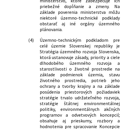
ministerstvo, ktoré zabezpečuje ich
pohybu a orientácie
priebežné dopĺňanie a zmeny. Na
38/2025 Z. z.
Vyhláška Úradu pre územné plánovanie
základe poverenia ministerstva môžu
a výstavbu Slovenskej republiky, ktorou
niektoré územno-technické podklady
sa dopĺňa vyhláška Ministerstva
obstarať aj iné orgány územného
životného prostredia Slovenskej
plánovania.
republiky č. 453/2000 Z. z., ktorou sa
(4)
Územno-technickým podkladom pre
vykonávajú niektoré ustanovenia
celé územie Slovenskej republiky je
stavebného zákona
Stratégia územného rozvoja Slovenska,
ktorá ustanovuje zásady, priority a ciele
dlhodobého územného rozvoja a
starostlivosti o životné prostredie na
základe podmienok územia, stavu
životného prostredia, potrieb jeho
ochrany a tvorby krajiny a na základe
posúdenia priestorových požiadaviek
stratégie trvalo udržateľného rozvoja,
stratégie štátnej environmentálnej
politiky, environmentálnych akčných
programov a odvetvových koncepcií;
obsahuje aj prieskumy, rozbory a
hodnotenia pre spracovanie Koncepcie