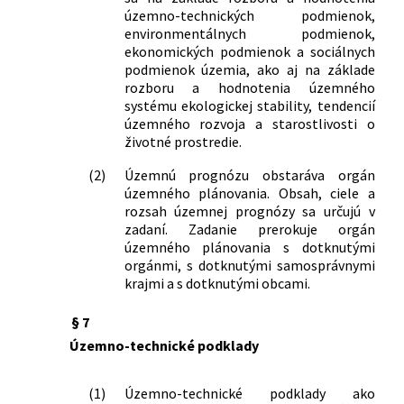
20/2003 Z. z.
Nariadenie vlády Slovenskej republiky,
územno-technických podmienok,
ktorým sa mení a dopĺňa nariadenie
environmentálnych podmienok,
vlády Slovenskej republiky č. 64/1998 Z.
ekonomických podmienok a sociálnych
z., ktorým sa vyhlasuje záväzná časť
podmienok územia, ako aj na základe
územného plánu veľkého územného
rozboru a hodnotenia územného
systému ekologickej stability, tendencií
celku Bratislavský kraj v znení
územného rozvoja a starostlivosti o
nariadenia vlády Slovenskej republiky č.
životné prostredie.
336/2001 Z. z.
111/2003 Z. z.
Nariadenie vlády Slovenskej republiky,
(2)
Územnú prognózu obstaráva orgán
ktorým sa mení a dopĺňa nariadenie
územného plánovania. Obsah, ciele a
vlády Slovenskej republiky č. 183/1998
rozsah územnej prognózy sa určujú v
Z. z., ktorým sa vyhlasuje záväzná časť
zadaní. Zadanie prerokuje orgán
územného plánu veľkého územného
územného plánovania s dotknutými
celku Trnavský kraj a o zmene a
orgánmi, s dotknutými samosprávnymi
krajmi a s dotknutými obcami.
doplnení nariadenia vlády Slovenskej
republiky č. 216/1998 Z. z., ktorým sa
§ 7
vyhlasuje záväzná časť územného
plánu veľkého územného celku
Územno-technické podklady
Prešovský kraj v znení nariadenia vlády
Slovenskej republiky č. 679/2002 Z. z.
(1)
Územno-technické podklady ako
547/2003 Z. z.
Vyhláška Ministerstva výstavby a