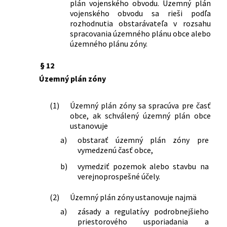
plán vojenského obvodu. Územný plán
vojenského obvodu sa rieši podľa
rozhodnutia obstarávateľa v rozsahu
spracovania územného plánu obce alebo
územného plánu zóny.
§ 12
Územný plán zóny
(1)
Územný plán zóny sa spracúva pre časť
obce, ak schválený územný plán obce
ustanovuje
a)
obstarať územný plán zóny pre
vymedzenú časť obce,
b)
vymedziť pozemok alebo stavbu na
verejnoprospešné účely.
(2)
Územný plán zóny ustanovuje najmä
a)
zásady a regulatívy podrobnejšieho
priestorového usporiadania a