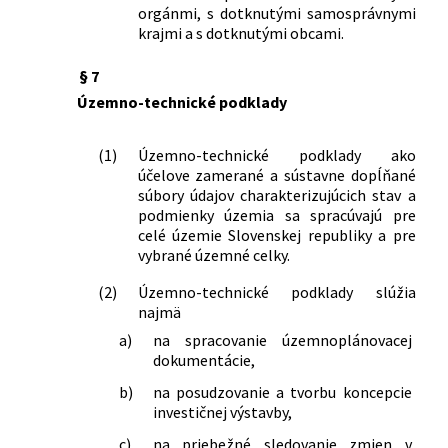
orgánmi, s dotknutými samosprávnymi
547/2003 Z. z.
Vyhláška Ministerstva výstavby a
krajmi a s dotknutými obcami.
regionálneho rozvoja Slovenskej
republiky o obsahu a rozsahu odbornej
§ 7
prípravy a postupe pri overovaní a
Územno-technické podklady
osvedčovaní osobitného kvalifikačného
predpokladu na zabezpečenie činnosti
stavebného úradu
(1)
Územno-technické podklady ako
účelove zamerané a sústavne dopĺňané
461/2011 Z. z.
Nariadenie vlády Slovenskej republiky,
súbory údajov charakterizujúcich stav a
ktorým sa vyhlasujú zmeny a doplnky
podmienky územia sa spracúvajú pre
záväznej časti Koncepcie územného
celé územie Slovenskej republiky a pre
rozvoja Slovenska 2001
vybrané územné celky.
34/2020 Z. z.
Vyhláška Ministerstva dopravy a
výstavby Slovenskej republiky, ktorou
(2)
Územno-technické podklady slúžia
sa mení a dopĺňa vyhláška Ministerstva
najmä
životného prostredia Slovenskej
a)
na spracovanie územnoplánovacej
republiky č. 532/2002 Z. z., ktorou sa
dokumentácie,
ustanovujú podrobnosti o všeobecných
b)
na posudzovanie a tvorbu koncepcie
technických požiadavkách na výstavbu
investičnej výstavby,
a o všeobecných technických
požiadavkách na stavby užívané
c)
na priebežné sledovanie zmien v