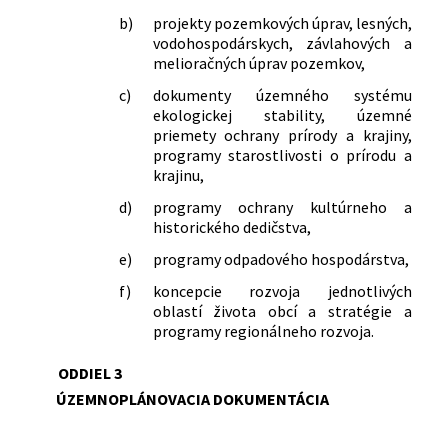
b)
projekty pozemkových úprav, lesných,
vodohospodárskych, závlahových a
melioračných úprav pozemkov,
c)
dokumenty územného systému
ekologickej stability, územné
priemety ochrany prírody a krajiny,
programy starostlivosti o prírodu a
krajinu,
d)
programy ochrany kultúrneho a
historického dedičstva,
e)
programy odpadového hospodárstva,
f)
koncepcie rozvoja jednotlivých
oblastí života obcí a stratégie a
programy regionálneho rozvoja.
ODDIEL 3
ÚZEMNOPLÁNOVACIA DOKUMENTÁCIA