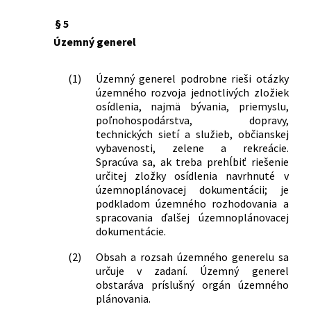
vyvolanými Stavebným zákonom
technických požiadavkách na stavby
§ 5
užívané osobami s obmedzenou
schopnosťou pohybu a orientácie
Územný generel
600/2002 Z. z.
Vyhláška Ministerstva životného
prostredia Slovenskej republiky, ktorou
(1)
Územný generel podrobne rieši otázky
sa mení a dopĺňa vyhláška Ministerstva
územného rozvoja jednotlivých zložiek
životného prostredia Slovenskej
osídlenia, najmä bývania, priemyslu,
republiky č. 436/2000 Z. z., ktorou sa
poľnohospodárstva, dopravy,
upravujú podrobnosti o obsahu
technických sietí a služieb, občianskej
vybavenosti, zelene a rekreácie.
žiadosti o overenie odbornej
Spracúva sa, ak treba prehĺbiť riešenie
spôsobilosti na obstarávanie
určitej zložky osídlenia navrhnuté v
územnoplánovacích podkladov a
územnoplánovacej dokumentácii; je
územnoplánovacej dokumentácie obcí
podkladom územného rozhodovania a
a o spôsobe overenia odbornej
spracovania ďalšej územnoplánovacej
spôsobilosti
dokumentácie.
679/2002 Z. z.
Nariadenie vlády Slovenskej republiky,
ktorým sa mení a dopĺňa nariadenie
(2)
Obsah a rozsah územného generelu sa
vlády Slovenskej republiky č. 216/1998
určuje v zadaní. Územný generel
obstaráva príslušný orgán územného
Z. z., ktorým sa vyhlasuje záväzná časť
plánovania.
územného plánu veľkého územného