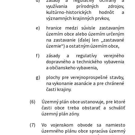
využívania prírodných zdrojov,
kultúrno-historických hodnôt a
významných krajinných prvkov,
e)
hranice medzi súvisle zastavaným
územím obce alebo územím určeným
na zastavanie (ďalej len „zastavané
územie“) a ostatným územím obce,
f)
zásady a regulatívy verejného
dopravného a technického vybavenia
a občianskeho vybavenia,
g)
plochy pre verejnoprospešné stavby,
na vykonanie asanácie a pre chránené
časti krajiny.
(6)
Územný plán obce ustanovuje, pre ktoré
časti obce treba obstarať a schváliť
územný plán zóny.
(7)
Vo vojenskom obvode sa namiesto
územného plánu obce spracúva územný