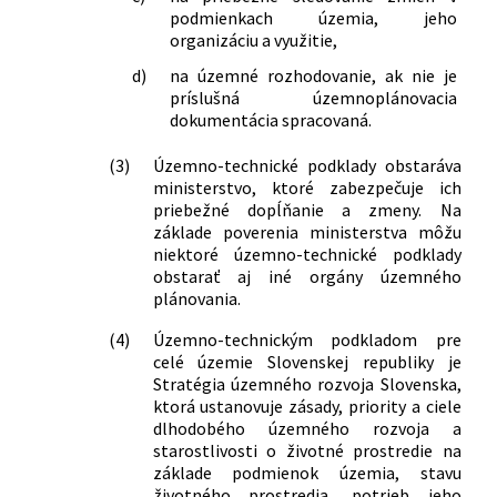
osobami s obmedzenou schopnosťou
podmienkach územia, jeho
pohybu a orientácie
organizáciu a využitie,
38/2025 Z. z.
Vyhláška Úradu pre územné plánovanie
d)
na územné rozhodovanie, ak nie je
a výstavbu Slovenskej republiky, ktorou
príslušná územnoplánovacia
sa dopĺňa vyhláška Ministerstva
dokumentácia spracovaná.
životného prostredia Slovenskej
republiky č. 453/2000 Z. z., ktorou sa
(3)
Územno-technické podklady obstaráva
vykonávajú niektoré ustanovenia
ministerstvo, ktoré zabezpečuje ich
priebežné dopĺňanie a zmeny. Na
stavebného zákona
základe poverenia ministerstva môžu
niektoré územno-technické podklady
obstarať aj iné orgány územného
plánovania.
(4)
Územno-technickým podkladom pre
celé územie Slovenskej republiky je
Stratégia územného rozvoja Slovenska,
ktorá ustanovuje zásady, priority a ciele
dlhodobého územného rozvoja a
starostlivosti o životné prostredie na
základe podmienok územia, stavu
životného prostredia, potrieb jeho