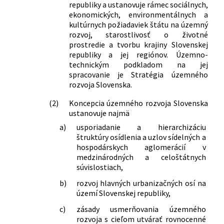
republiky a ustanovuje rámec sociálnych,
ekonomických, environmentálnych a
kultúrnych požiadaviek štátu na územný
rozvoj, starostlivosť o životné
prostredie a tvorbu krajiny Slovenskej
republiky a jej regiónov. Územno-
technickým podkladom na jej
spracovanie je Stratégia územného
rozvoja Slovenska.
(2)
Koncepcia územného rozvoja Slovenska
ustanovuje najmä
a)
usporiadanie a hierarchizáciu
štruktúry osídlenia a uzlov sídelných a
hospodárskych aglomerácií v
medzinárodných a celoštátnych
súvislostiach,
b)
rozvoj hlavných urbanizačných osí na
území Slovenskej republiky,
c)
zásady usmerňovania územného
rozvoja s cieľom utvárať rovnocenné