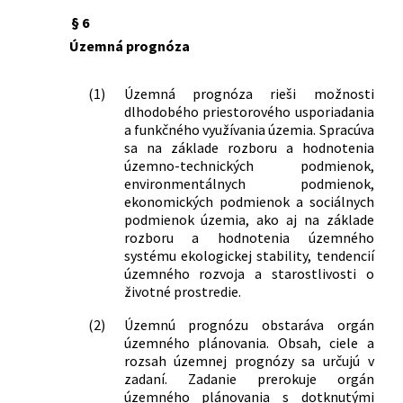
celku Prešovský kraj
§ 6
20/2003 Z. z.
Nariadenie vlády Slovenskej republiky,
Územná prognóza
ktorým sa mení a dopĺňa nariadenie
vlády Slovenskej republiky č. 64/1998 Z.
z., ktorým sa vyhlasuje záväzná časť
(1)
Územná prognóza rieši možnosti
územného plánu veľkého územného
dlhodobého priestorového usporiadania
celku Bratislavský kraj v znení
a funkčného využívania územia. Spracúva
nariadenia vlády Slovenskej republiky č.
sa na základe rozboru a hodnotenia
336/2001 Z. z.
územno-technických podmienok,
environmentálnych podmienok,
111/2003 Z. z.
Nariadenie vlády Slovenskej republiky,
ekonomických podmienok a sociálnych
ktorým sa mení a dopĺňa nariadenie
podmienok územia, ako aj na základe
vlády Slovenskej republiky č. 183/1998
rozboru a hodnotenia územného
Z. z., ktorým sa vyhlasuje záväzná časť
systému ekologickej stability, tendencií
územného plánu veľkého územného
územného rozvoja a starostlivosti o
celku Trnavský kraj a o zmene a
životné prostredie.
doplnení nariadenia vlády Slovenskej
republiky č. 216/1998 Z. z., ktorým sa
(2)
Územnú prognózu obstaráva orgán
územného plánovania. Obsah, ciele a
vyhlasuje záväzná časť územného
rozsah územnej prognózy sa určujú v
plánu veľkého územného celku
zadaní. Zadanie prerokuje orgán
Prešovský kraj v znení nariadenia vlády
územného plánovania s dotknutými
Slovenskej republiky č. 679/2002 Z. z.