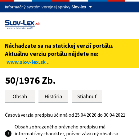
Informačný systém verejnej správy
Slov-lex
Táto stránka je zabezpečená
Buďte pozorní a vždy sa uistite, že zdieľate informácie iba
cez zabezpečenú webovú stránku verejnej správy SR.
Náchadzate sa na statickej verzií portálu.
Zabezpečená stránka vždy začína https:// pred názvom
Aktuálnu verziu portálu nájdete na:
domény webového sídla.
.
www.slov-lex.sk
Preskoč na obsah
50/1976 Zb.
Časová verzia predpisu účinná od 25.04.2020 do 30.04.2021
Obsah zobrazeného právneho predpisu má
informatívny charakter, právne záväzný obsah sa