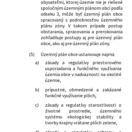
obyvateľmi, ktorej územie nie je riešené
spoločným územným plánom obcí podľa
odseku 3, môže byť územný plán obce
spracovaný s podrobnosťou územného
plánu zóny. V takom prípade postup
obstarania, spracovania a prerokovania
zohľadňuje postupy aj pre územný plán
obce, ako aj pre územný plán zóny.
(5)
Územný plán obce ustanovuje najmä
a)
zásady a regulatívy priestorového
usporiadania a funkčného využívania
územia obce v nadväznosti na okolité
územie,
b)
prípustné, obmedzené a zakázané
funkčné využívanie plôch,
c)
zásady a regulatívy starostlivosti o
životné prostredie, územného
systému ekologickej stability a
tvorby krajiny vrátane plôch zelene,
d)
zásady a regulatívy ochrany a