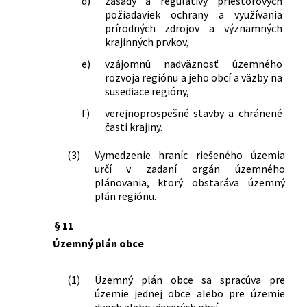
d)
zásady a regulatívy priestorových
požiadaviek ochrany a využívania
prírodných zdrojov a významných
krajinných prvkov,
e)
vzájomnú nadväznosť územného
rozvoja regiónu a jeho obcí a väzby na
susediace regióny,
f)
verejnoprospešné stavby a chránené
časti krajiny.
(3)
Vymedzenie hraníc riešeného územia
určí v zadaní orgán územného
plánovania, ktorý obstaráva územný
plán regiónu.
§ 11
Územný plán obce
(1)
Územný plán obce sa spracúva pre
územie jednej obce alebo pre územie
dvoch alebo viacerých obcí.