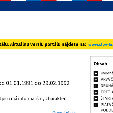
informácie iba cez zabezpečenú
ná stránka vždy začína https://
tálu. Aktuálnu verziu portálu nájdete na:
www.slov-le
Obsah
Úvodné
PRVÁ 
od 01.01.1991 do 29.02.1992
DRUHÁ
TRETI
isu má informatívny charakter.
ŠTVRT
PIATA 
PODOB
Otvoriť všetky