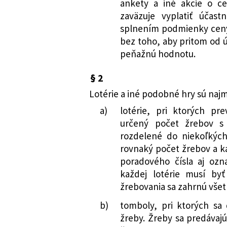
ankety a iné akcie o ce
rady č. 194/1990 
zaväzuje vyplatiť účas
hrách v znení ne
splnením podmienky ceny
553/2001 Z. z.
Zákon o zrušení 
bez toho, aby pritom od 
niektorých opatre
peňažnú hodnotu.
zmene a doplnen
182/2002 Z. z.
Zákon, ktorým sa 
§ 2
o daňových orgán
Lotérie a iné podobné hry sú najm
č. 440/2000 Z. z.
a)
lotérie, pri ktorých p
sa menia a dopĺňa
určený počet žrebov s 
433/2002 Z. z.
Zákon, ktorým sa
rozdelené do niekoľkých
národnej rady č. 
rovnaký počet žrebov a 
podobných hrách 
poradového čísla aj ozn
každej lotérie musí by
žrebovania sa zahrnú vše
b)
tomboly, pri ktorých sa
žreby. Žreby sa predávajú