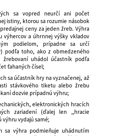
torých sa vopred neurčí ani počet
nej istiny, ktorou sa rozumie násobok
predajnej ceny za jeden žreb. Výhra
u výhercov a úhrnnej výšky vkladov
ným podielom, prípadne sa určí
y) podľa toho, ako z obmedzeného
i žrebovaní uhádol účastník podľa
et ťahaných čísel;
ých sa účastník hry na vyznačenej, až
asti stávkového tiketu alebo žrebu
kaní dozvie prípadnú výhru;
chanických, elektronických hracích
ných zariadení (ďalej len „hracie
nú výhru vydajú samé;
ých sa výhra podmieňuje uhádnutím