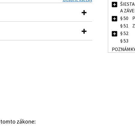
ŠIESTA
A ZÁV
§ 50
P
§ 51
Z
§ 52
y o lotériách a iných podobných
§ 53
POZNÁMK
stva financií Slovenskej republiky,
vujú podrobnosti o spôsobe a obsahu
kovania súťaží, ankiet a iných akcií
árodnej rady o verejných zbierkach a
spotrebiteľskými lotériami
h podobných hrách
 národnej rady, ktorým sa mení a
enskej národnej rady č. 194/1990 Zb.
ých podobných hrách
ch hrách a o zmene a doplnení
dy Slovenskej republiky o boji proti
a tomto zákone:
nov
ov z najzávažnejších, najmä
 hry