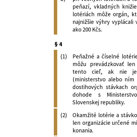
peňazí, vkladných kniži
lotériách môže orgán, kt
najnižšie výhry vyplácali
ako 200 Kčs.
§ 4
(1)
Peňažné a číselné lotér
môžu prevádzkovať len 
tento cieľ, ak nie j
(ministerstvo alebo ním 
dostihových stávkach or
dohode s Ministerstv
Slovenskej republiky.
(2)
Okamžité lotérie a stávk
len organizácie určené m
konania.