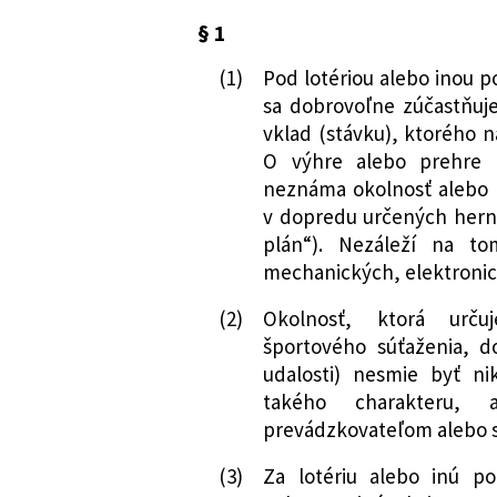
organizovaných f
niektorých ďalší
Nachádza sa v čiastke:
34/1990
§ 1
224/1996 Z. z.
Zákon Národnej r
(1)
Pod lotériou alebo inou p
mení a dopĺňa zá
sa dobrovoľne zúčastňuje
194/1990 Zb. o lo
vklad (stávku), ktorého n
znení neskorších
O výhre alebo prehre 
Slovenskej republ
neznáma okolnosť alebo
poplatkoch
v dopredu určených hern
386/1996 Z. z.
Zákon Národnej r
plán“). Nezáleží na t
rozpočte na rok 
mechanických, elektronic
zákonov
55/1999 Z. z.
Zákon, ktorým sa
(2)
Okolnosť, ktorá urču
športového súťaženia, d
národnej rady č. 
udalosti) nesmie byť 
podobných hrách 
takého charakteru,
332/2000 Z. z.
Zákon, ktorým sa
prevádzkovateľom alebo s
národnej rady č. 
podobných hrách 
(3)
Za lotériu alebo inú p
218/2001 Z. z.
Zákon, ktorým sa