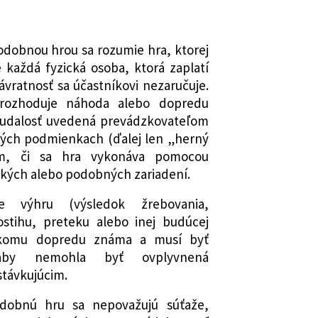
oriem trestnej činnosti a o zmenách
ch zákonov
ady Slovenskej republiky, ktorým sa
odobnou hrou sa rozumie hra, ktorej
kon Slovenskej národnej rady č.
 každá fyzická osoba, ktorá zaplatí
tériách a iných podobných hrách v
ávratnosť sa účastníkovi nezaručuje.
 predpisov a zákon Národnej rady
rozhoduje náhoda alebo dopredu
iky č. 145/1995 Z. z. o správnych
 udalosť uvedená prevádzkovateľom
ých podmienkach (ďalej len „herný
ady Slovenskej republiky o štátnom
om, či sa hra vykonáva pomocou
1997 a o zmene a doplnení niektorých
kých alebo podobných zariadení.
 mení a dopĺňa zákon Slovenskej
je výhru (výsledok žrebovania,
ostihu, preteku alebo inej budúcej
194/1990 Zb. o lotériách a iných
nikomu dopredu známa a musí byť
v znení neskorších predpisov
 aby nemohla byť ovplyvnená
 mení a dopĺňa zákon Slovenskej
távkujúcim.
194/1990 Zb. o lotériách a iných
v znení neskorších predpisov
odobnú hru sa nepovažujú súťaže,
 mení zákon Slovenskej národnej