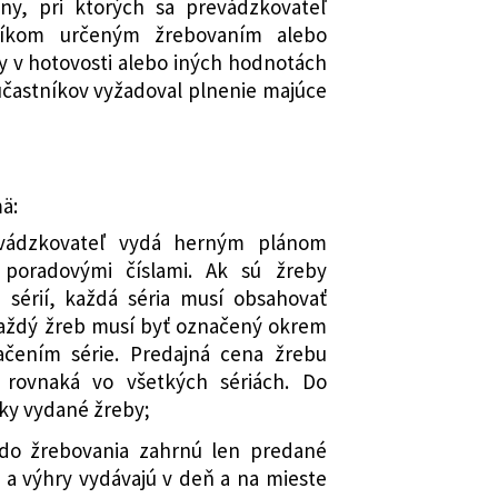
ny, pri ktorých sa prevádzkovateľ
Zb. o lotériách a iných podobných
tníkom určeným žrebovaním alebo
skorších predpisov
 v hotovosti alebo iných hodnotách
niektorých štátnych fondov, o
účastníkov vyžadoval plnenie majúce
niach súvisiacich s ich zrušením a o
í niektorých zákonov
mení a dopĺňa zákon č. 150/2001 Z. z.
och a ktorým sa mení a dopĺňa zákon
ä:
 o správach finančnej kontroly a ktorým
revádzkovateľ vydá herným plánom
jú niektoré ďalšie zákony
poradovými číslami. Ak sú žreby
 mení a dopĺňa zákon Slovenskej
 sérií, každá séria musí obsahovať
194/1990 Zb. o lotériách a iných
každý žreb musí byť označený okrem
v znení neskorších predpisov
ačením série. Predajná cena žrebu
ť rovnaká vo všetkých sériách. Do
tky vydané žreby;
 do žrebovania zahrnú len predané
 a výhry vydávajú v deň a na mieste