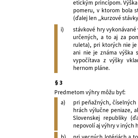
etickým princípom. Výšk
pomeru, v ktorom bola st
(ďalej len „kurzové stávky
i)
stávkové hry vykonávané v
určených, a to aj za po
ruleta), pri ktorých nie 
ani nie je známa výška 
vypočítava z výšky vkl
hernom pláne.
§ 3
Predmetom výhry môžu byť:
a)
pri peňažných, číselných 
hrách výlučne peniaze, ak
Slovenskej republiky (ď
nepovolí aj výhry v iných
b)
pri vecných lotériách a 