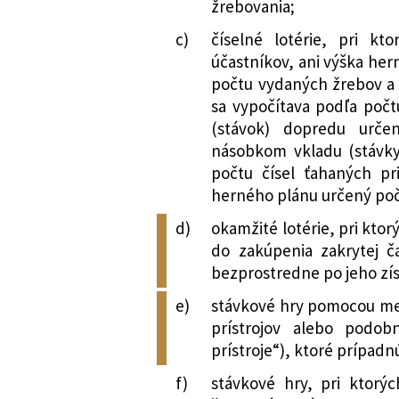
žrebovania;
c)
číselné lotérie, pri k
účastníkov, ani výška her
počtu vydaných žrebov a 
sa vypočítava podľa počt
(stávok) dopredu urče
násobkom vkladu (stávk
počtu čísel ťahaných pr
herného plánu určený poč
d)
okamžité lotérie, pri ktor
do zakúpenia zakrytej č
bezprostredne po jeho zís
e)
stávkové hry pomocou me
prístrojov alebo podob
prístroje“), ktoré prípad
f)
stávkové hry, pri ktor