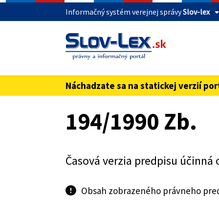
Informačný systém verejnej správy
Slov-lex
Táto stránka je zabezpečená
Buďte pozorní a vždy sa uistite, že zdieľate 
webovú stránku verejnej správy SR. Zabezpeče
pred názvom domény webového sídla.
Náchadzate sa na statickej verzií por
Preskoč na obsah
194/1990 Zb.
Časová verzia predpisu účinná 
Obsah zobrazeného právneho predp