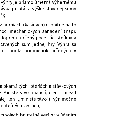
a výhry je priamo úmerná výhernému
ávka prijatá, a výške stavenej sumy
“);
 herniach (kasínach) osobitne na to
moci mechanických zariadení (napr.
je dopredu určený počet účastníkov a
stavených súm jednej hry. Výhra sa
adov podľa podmienok určených v
a okamžitých lotériách a stávkových
 Ministerstvo financií, cien a miezd
alej len „ministerstvo“) výnimočne
 hnuteľných veciach;
tombolách hnuteľné veci s vylúčením