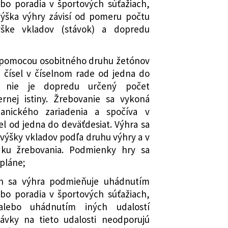
bo poradia v športových súťažiach,
výška výhry závisí od pomeru počtu
ýške vkladov (stávok) a dopredu
 pomocou osobitného druhu žetónov
 čísel v číselnom rade od jedna do
ej nie je dopredu určený počet
ernej istiny. Žrebovanie sa vykoná
nického zariadenia a spočíva v
l od jedna do deväťdesiat. Výhra sa
výšky vkladov podľa druhu výhry a v
dku žrebovania. Podmienky hry sa
pláne;
ých sa výhra podmieňuje uhádnutím
bo poradia v športových súťažiach,
alebo uhádnutím iných udalostí
ávky na tieto udalosti neodporujú