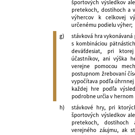
športových výsledkov ale
pretekoch, dostihoch a 
výhercov k celkovej v
určenému podielu výher;
g)
stávková hra vykonávaná
s kombináciou pätnástich
deväťdesiat, pri ktor
účastníkov, ani výška h
verejne pomocou mecha
postupnom žrebovaní číse
vypočítava podľa úhrnnej 
každej hre podľa výsle
podrobne určia v hernom 
h)
stávkové hry, pri ktor
športových výsledkov ale
pretekoch, dostihoch 
verejného záujmu, ak st