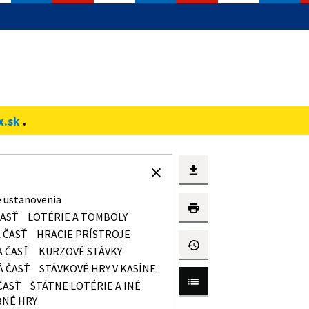
.
x.sk
 ustanovenia
ČASŤ
LOTÉRIE A TOMBOLY
 ČASŤ
HRACIE PRÍSTROJE
A ČASŤ
KURZOVÉ STÁVKY
Á ČASŤ
STÁVKOVÉ HRY V KASÍNE
ČASŤ
ŠTÁTNE LOTÉRIE A INÉ
NÉ HRY