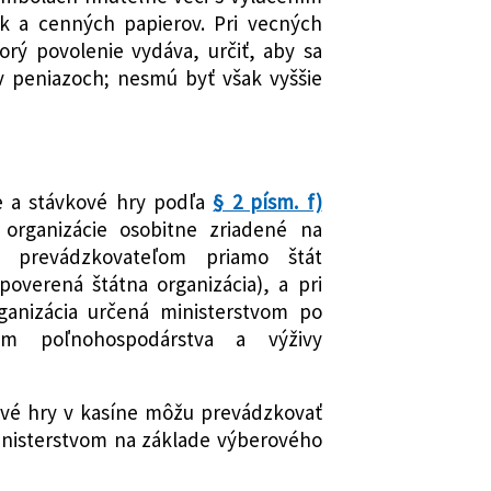
ek a cenných papierov. Pri vecných
orý povolenie vydáva, určiť, aby sa
 v peniazoch; nesmú byť však vyššie
ie a stávkové hry podľa
§ 2 písm. f)
organizácie osobitne zriadené na
e prevádzkovateľom priamo štát
poverená štátna organizácia), a pri
ganizácia určená ministerstvom po
om poľnohospodárstva a výživy
ové hry v kasíne môžu prevádzkovať
inisterstvom na základe výberového