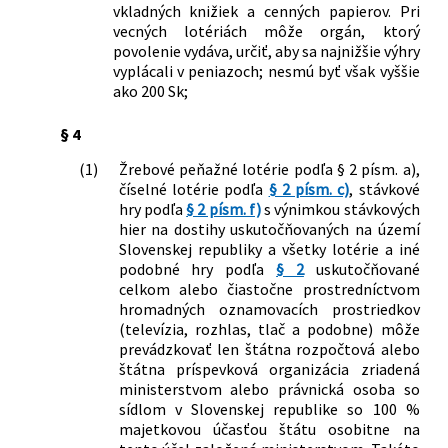
vkladných knižiek a cenných papierov. Pri
vecných lotériách môže orgán, ktorý
povolenie vydáva, určiť, aby sa najnižšie výhry
vyplácali v peniazoch; nesmú byť však vyššie
ako 200 Sk;
§ 4
(1)
Žrebové peňažné lotérie podľa § 2 písm. a),
číselné lotérie podľa
§ 2 písm. c)
, stávkové
hry podľa
§ 2 písm. f)
s výnimkou stávkových
hier na dostihy uskutočňovaných na území
Slovenskej republiky a všetky lotérie a iné
podobné hry podľa
§ 2
uskutočňované
celkom alebo čiastočne prostredníctvom
hromadných oznamovacích prostriedkov
(televízia, rozhlas, tlač a podobne) môže
prevádzkovať len štátna rozpočtová alebo
štátna príspevková organizácia zriadená
ministerstvom alebo právnická osoba so
sídlom v Slovenskej republike so 100 %
majetkovou účasťou štátu osobitne na