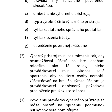
b)
pravidlá hry schválené poverenou
skúšobňou,
c)
umiestnenie výherného prístroja,
d)
typ a výrobné číslo výherného prístroja,
e)
výšku zaplateného správneho poplatku,
f)
výšku zloženia istoty,
g)
osvedčenie poverenej skúšobne.
(2)
Výherný prístroj musí sa umiestniť tak, aby
neumožňoval účasť na hre osobám
mladším ako 18 rokov, alebo
prevádzkovateľ musí vykonať také
opatrenia, aby sa tieto osoby nemohli
zúčastňovať na hre. Za týmto účelom je
prevádzkovateľ oprávnený požadovať
predloženie preukazu totožnosti.
(3)
Povolenie prevádzky výherného prístroja sa
môže viazať na splnenie podmienok
nutných vo verejnom záujme.