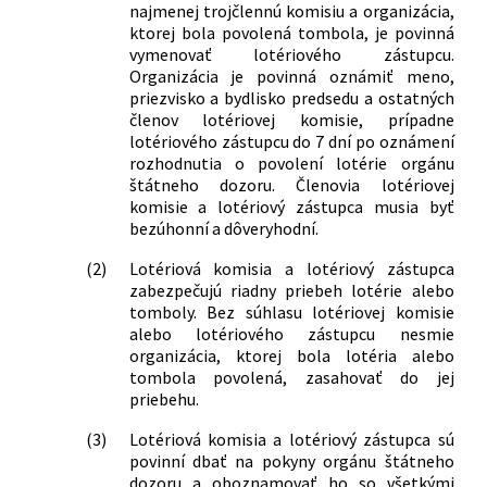
najmenej trojčlennú komisiu a organizácia,
ktorej bola povolená tombola, je povinná
vymenovať lotériového zástupcu.
Organizácia je povinná oznámiť meno,
priezvisko a bydlisko predsedu a ostatných
členov lotériovej komisie, prípadne
lotériového zástupcu do 7 dní po oznámení
rozhodnutia o povolení lotérie orgánu
štátneho dozoru. Členovia lotériovej
komisie a lotériový zástupca musia byť
bezúhonní a dôveryhodní.
(2)
Lotériová komisia a lotériový zástupca
zabezpečujú riadny priebeh lotérie alebo
tomboly. Bez súhlasu lotériovej komisie
alebo lotériového zástupcu nesmie
organizácia, ktorej bola lotéria alebo
tombola povolená, zasahovať do jej
priebehu.
(3)
Lotériová komisia a lotériový zástupca sú
povinní dbať na pokyny orgánu štátneho
dozoru a oboznamovať ho so všetkými