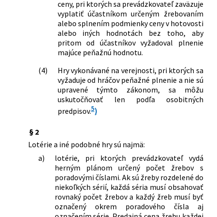
ceny, pri ktorých sa prevádzkovateľ zaväzuje
Slovenskej národnej rady č. 194/1990
vyplatiť účastníkom určeným žrebovaním
Zb. o lotériách a iných podobných
alebo splnením podmienky ceny v hotovosti
hrách v znení neskorších predpisov
alebo iných hodnotách bez toho, aby
218/2001 Z. z.
Zákon, ktorým sa mení zákon
pritom od účastníkov vyžadoval plnenie
majúce peňažnú hodnotu.
Slovenskej národnej rady č. 194/1990
Zb. o lotériách a iných podobných
(4)
Hry vykonávané na verejnosti, pri ktorých sa
hrách v znení neskorších predpisov
vyžaduje od hráčov peňažné plnenie a nie sú
553/2001 Z. z.
Zákon o zrušení niektorých štátnych
upravené týmto zákonom, sa môžu
fondov, o niektorých opatreniach
uskutočňovať len podľa osobitných
súvisiacich s ich zrušením a o zmene a
5
predpisov.
)
doplnení niektorých zákonov
182/2002 Z. z.
Zákon, ktorým sa mení a dopĺňa zákon
§ 2
č. 150/2001 Z. z. o daňových orgánoch a
Lotérie a iné podobné hry sú najmä:
ktorým sa mení a dopĺňa zákon č.
a)
lotérie, pri ktorých prevádzkovateľ vydá
440/2000 Z. z. o správach finančnej
herným plánom určený počet žrebov s
kontroly a ktorým sa menia a dopĺňajú
poradovými číslami. Ak sú žreby rozdelené do
niektoré ďalšie zákony
niekoľkých sérií, každá séria musí obsahovať
433/2002 Z. z.
Zákon, ktorým sa mení a dopĺňa zákon
rovnaký počet žrebov a každý žreb musí byť
Slovenskej národnej rady č. 194/1990
označený okrem poradového čísla aj
Zb. o lotériách a iných podobných
označením série. Predajná cena žrebu každej