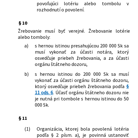
povoľujúci lotériu alebo tombolu v
rozhodnutí o povolení.
§ 10
Žrebovanie musí byť verejné. Žrebovanie lotérie
alebo tomboly:
a)
s hernou istinou presahujúcou 200 000 Sk sa
musí vykonať za účasti notára, ktorý
osvedčuje priebeh žrebovania, a za účasti
orgánu štátneho dozoru,
b)
s hernou istinou do 200 000 Sk sa musí
vykonať za účasti orgánu štátneho dozoru,
ktorý osvedčuje priebeh žrebovania podľa
§
11 ods. 6
. Účasť orgánu štátneho dozoru nie
je nutná pri tombole s hernou istinou do 50
000 Sk.
§ 11
(1)
Organizácia, ktorej bola povolená lotéria
podľa § 2 písm. a), je povinná ustanoviť