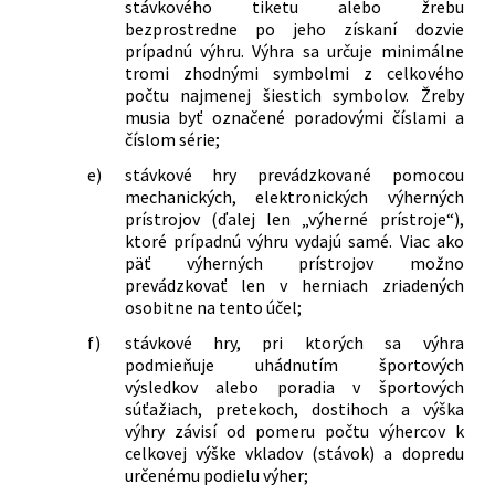
stávkového tiketu alebo žrebu
bezprostredne po jeho získaní dozvie
prípadnú výhru. Výhra sa určuje minimálne
tromi zhodnými symbolmi z celkového
počtu najmenej šiestich symbolov. Žreby
musia byť označené poradovými číslami a
číslom série;
e)
stávkové hry prevádzkované pomocou
mechanických, elektronických výherných
prístrojov (ďalej len „výherné prístroje“),
ktoré prípadnú výhru vydajú samé. Viac ako
päť výherných prístrojov možno
prevádzkovať len v herniach zriadených
osobitne na tento účel;
f)
stávkové hry, pri ktorých sa výhra
podmieňuje uhádnutím športových
výsledkov alebo poradia v športových
súťažiach, pretekoch, dostihoch a výška
výhry závisí od pomeru počtu výhercov k
celkovej výške vkladov (stávok) a dopredu
určenému podielu výher;