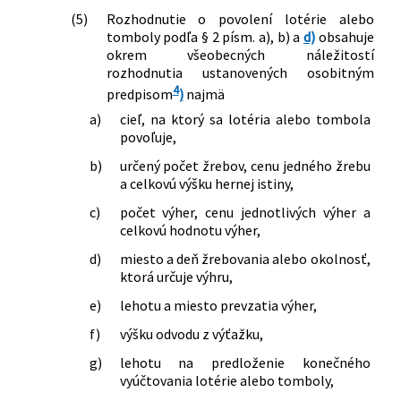
(5)
Rozhodnutie o povolení lotérie alebo
tomboly podľa § 2 písm. a), b) a
d)
obsahuje
okrem všeobecných náležitostí
rozhodnutia ustanovených osobitným
4
predpisom
)
najmä
a)
cieľ, na ktorý sa lotéria alebo tombola
povoľuje,
b)
určený počet žrebov, cenu jedného žrebu
a celkovú výšku hernej istiny,
c)
počet výher, cenu jednotlivých výher a
celkovú hodnotu výher,
d)
miesto a deň žrebovania alebo okolnosť,
ktorá určuje výhru,
e)
lehotu a miesto prevzatia výher,
f)
výšku odvodu z výťažku,
g)
lehotu na predloženie konečného
vyúčtovania lotérie alebo tomboly,