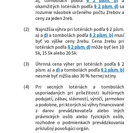
a), tombolách podľa
§ 2 písm. b)
a
okamžitých lotériách podľa
§ 2 písm. d)
sa
rozumie násobok určeného počtu žrebov a
ceny za jeden žreb.
(2)
Najnižšia výhra pri lotériách podľa § 2 písm.
a) a
d)
a tombolách podľa
§ 2 písm. b)
musí
byť vo výške ceny žrebu. Cena žrebu pri
lotériách podľa
§ 2 písm. d)
môže byť len 10
Sk, 15 Sk alebo 20 Sk.
(3)
Úhrnná cena výher pri lotériách podľa § 2
písm. a) a
d)
a tombolách podľa
§ 2 písm. b)
nesmie byť nižšia ako 30 % hernej istiny.
(4)
Pri vecných lotériách a tombolách
usporiadaných pri príležitosti kultúrnych
podujatí, zábav, slávností, výročí, jarmokov
a podobne, pri ktorých sú výhry financované
z darov prevádzkovateľa alebo iných
právnických osôb alebo fyzických osôb,
rozhodne o podmienkach prevádzkovania
príslušný povoľujúci orgán.