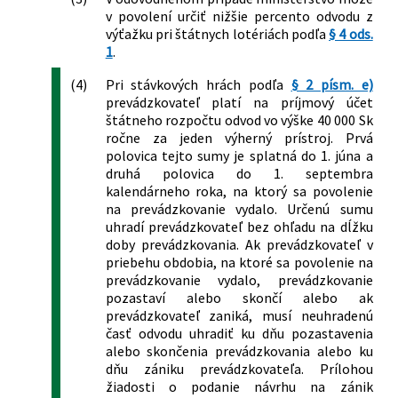
v povolení určiť nižšie percento odvodu z
výťažku pri štátnych lotériách podľa
§ 4 ods.
1
.
(4)
Pri stávkových hrách podľa
§ 2 písm. e)
prevádzkovateľ platí na príjmový účet
štátneho rozpočtu odvod vo výške 40 000 Sk
ročne za jeden výherný prístroj. Prvá
polovica tejto sumy je splatná do 1. júna a
druhá polovica do 1. septembra
kalendárneho roka, na ktorý sa povolenie
na prevádzkovanie vydalo. Určenú sumu
uhradí prevádzkovateľ bez ohľadu na dĺžku
doby prevádzkovania. Ak prevádzkovateľ v
priebehu obdobia, na ktoré sa povolenie na
prevádzkovanie vydalo, prevádzkovanie
pozastaví alebo skončí alebo ak
prevádzkovateľ zaniká, musí neuhradenú
časť odvodu uhradiť ku dňu pozastavenia
alebo skončenia prevádzkovania alebo ku
dňu zániku prevádzkovateľa. Prílohou
žiadosti o podanie návrhu na zánik