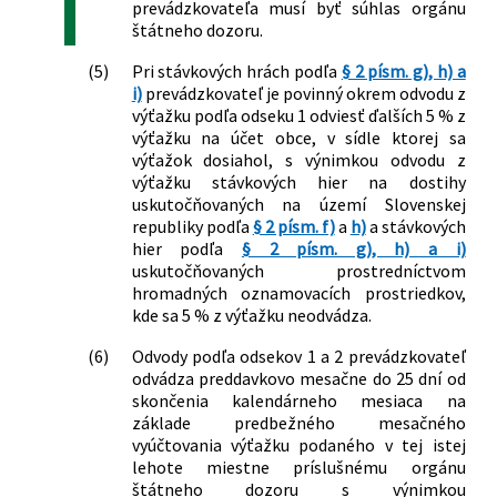
prevádzkovateľa musí byť súhlas orgánu
štátneho dozoru.
(5)
Pri stávkových hrách podľa
§ 2 písm. g), h) a
i)
prevádzkovateľ je povinný okrem odvodu z
výťažku podľa odseku 1 odviesť ďalších 5 % z
výťažku na účet obce, v sídle ktorej sa
výťažok dosiahol, s výnimkou odvodu z
výťažku stávkových hier na dostihy
uskutočňovaných na území Slovenskej
republiky podľa
§ 2 písm. f)
a
h)
a stávkových
hier podľa
§ 2 písm. g), h) a i)
uskutočňovaných prostredníctvom
hromadných oznamovacích prostriedkov,
kde sa 5 % z výťažku neodvádza.
(6)
Odvody podľa odsekov 1 a 2 prevádzkovateľ
odvádza preddavkovo mesačne do 25 dní od
skončenia kalendárneho mesiaca na
základe predbežného mesačného
vyúčtovania výťažku podaného v tej istej
lehote miestne príslušnému orgánu
štátneho dozoru s výnimkou