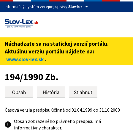
Informačný systém verejnej správy
Slov-lex
Táto stránka je zabezpečená
Buďte pozorní a vždy sa uistite, že zdieľate informácie iba
cez zabezpečenú webovú stránku verejnej správy SR.
Náchadzate sa na statickej verzií portálu.
Zabezpečená stránka vždy začína https:// pred názvom
Aktuálnu verziu portálu nájdete na:
domény webového sídla.
.
www.slov-lex.sk
Preskoč na obsah
194/1990 Zb.
Časová verzia predpisu účinná od 01.04.1999 do 31.10.2000
Obsah zobrazeného právneho predpisu má
informatívny charakter.