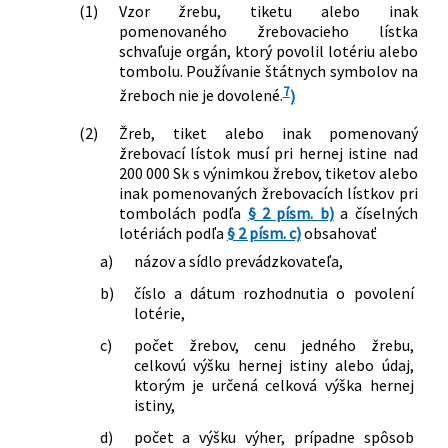
(1)
Vzor žrebu, tiketu alebo inak
pomenovaného žrebovacieho lístka
schvaľuje orgán, ktorý povolil lotériu alebo
tombolu. Používanie štátnych symbolov na
7
žreboch nie je dovolené.
)
(2)
Žreb, tiket alebo inak pomenovaný
žrebovací lístok musí pri hernej istine nad
200 000 Sk s výnimkou žrebov, tiketov alebo
inak pomenovaných žrebovacích lístkov pri
tombolách podľa
§ 2 písm. b)
a číselných
lotériách podľa
§ 2 písm. c)
obsahovať
a)
názov a sídlo prevádzkovateľa,
b)
číslo a dátum rozhodnutia o povolení
lotérie,
c)
počet žrebov, cenu jedného žrebu,
celkovú výšku hernej istiny alebo údaj,
ktorým je určená celková výška hernej
istiny,
d)
počet a výšku výher, prípadne spôsob