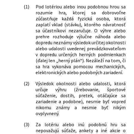
príjmov z najzávažnejších, najmä
(1)
Pod lotériou alebo inou podobnou hrou sa
organizovaných foriem trestnej
rozumie hra, ktorej sa dobrovoľne
činnosti a o zmenách niektorých
zúčastňuje každá fyzická osoba, ktorá
ďalších zákonov
zaplatí vklad (stávku), ktorého návratnosť
224/1996 Z. z.
Zákon Národnej rady Slovenskej
sa účastníkovi nezaručuje. O výhre alebo
republiky, ktorým sa mení a dopĺňa
prehre rozhoduje výlučne náhoda alebo
zákon Slovenskej národnej rady č.
dopredu neznámy výsledok určitej okolnosti
194/1990 Zb. o lotériách a iných
alebo udalosti uvedenej prevádzkovateľom
v dopredu určených herných podmienkach
podobných hrách v znení neskorších
(ďalej len „herný plán“). Nezáleží na tom, či
predpisov a zákon Národnej rady
sa hra vykonáva pomocou mechanických,
Slovenskej republiky č. 145/1995 Z. z. o
elektronických alebo podobných zariadení.
správnych poplatkoch
386/1996 Z. z.
Zákon Národnej rady Slovenskej
(2)
Výsledok okolnosti alebo udalosti, ktorá
republiky o štátnom rozpočte na rok
určuje výhru (žrebovanie, športové
1997 a o zmene a doplnení niektorých
súťaženie, dostih, pretek, otáčajúce sa
zákonov
zariadenie a podobne), nesmie byť vopred
nikomu známy a nesmie byť nikým
55/1999 Z. z.
Zákon, ktorým sa mení a dopĺňa zákon
ovplyvnený.
Slovenskej národnej rady č. 194/1990
Zb. o lotériách a iných podobných
(3)
Za lotériu alebo inú podobnú hru sa
hrách v znení neskorších predpisov
nepovažujú súťaže, ankety a iné akcie o
332/2000 Z. z.
Zákon, ktorým sa mení a dopĺňa zákon