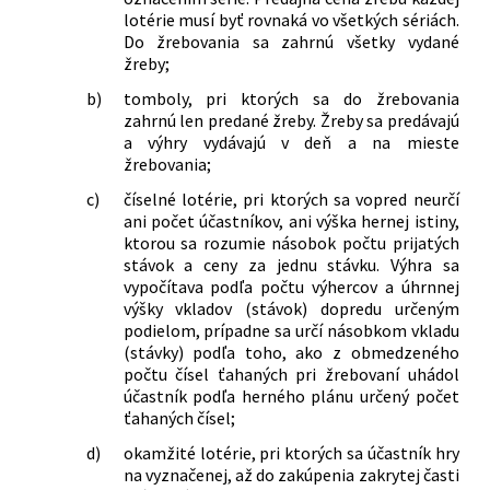
hrách v znení neskorších predpisov
lotérie musí byť rovnaká vo všetkých sériách.
Do žrebovania sa zahrnú všetky vydané
žreby;
b)
tomboly, pri ktorých sa do žrebovania
zahrnú len predané žreby. Žreby sa predávajú
a výhry vydávajú v deň a na mieste
žrebovania;
c)
číselné lotérie, pri ktorých sa vopred neurčí
ani počet účastníkov, ani výška hernej istiny,
ktorou sa rozumie násobok počtu prijatých
stávok a ceny za jednu stávku. Výhra sa
vypočítava podľa počtu výhercov a úhrnnej
výšky vkladov (stávok) dopredu určeným
podielom, prípadne sa určí násobkom vkladu
(stávky) podľa toho, ako z obmedzeného
počtu čísel ťahaných pri žrebovaní uhádol
účastník podľa herného plánu určený počet
ťahaných čísel;
d)
okamžité lotérie, pri ktorých sa účastník hry
na vyznačenej, až do zakúpenia zakrytej časti