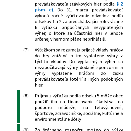
prevádzkovateľa stávkových hier podľa
§ 2
písm. e)
. Do 31. marca prevádzkovateľ
vykoná ročné vyúčtovanie odvodov podľa
odsekov 1 a 2 za predchádzajúci rok vrátane
k výťažku pripočítaných nevyplatených
výher, o ktoré sa účastníci hier v lehote
určenej v hernom pláne neprihlásili.
(7)
Výťažkom sa rozumejú prijaté vklady hráčov
do hry znížené o im vyplatené výhry z
týchto vkladov. Do vyplatených výher sa
nezapočítavajú výhry dodané sponzormi a
výhry vyplatené hráčom zo zisku
prevádzkovateľa lotérií a iných podobných
hier.
(8)
Príjmy z výťažku podľa odseku 5 môže obec
použiť iba na financovanie školstva, na
podporu mládeže, na telovýchovné,
športové, zdravotnícke, sociálne, kultúrne a
environmentálne účely.
(9)
Zo štátneho rozpočtu možno do výšky