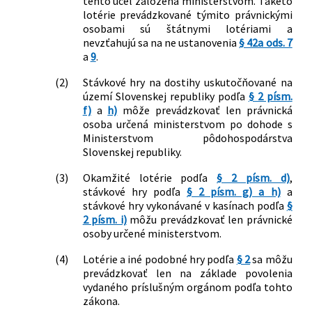
tento účel založená ministerstvom. Takéto
lotérie prevádzkované týmito právnickými
osobami sú štátnymi lotériami a
nevzťahujú sa na ne ustanovenia
§ 42a ods. 7
a
9
.
(2)
Stávkové hry na dostihy uskutočňované na
území Slovenskej republiky podľa
§ 2 písm.
f)
a
h)
môže prevádzkovať len právnická
osoba určená ministerstvom po dohode s
Ministerstvom pôdohospodárstva
Slovenskej republiky.
(3)
Okamžité lotérie podľa
§ 2 písm. d)
,
stávkové hry podľa
§ 2 písm. g) a h)
a
stávkové hry vykonávané v kasínach podľa
§
2 písm. i)
môžu prevádzkovať len právnické
osoby určené ministerstvom.
(4)
Lotérie a iné podobné hry podľa
§ 2
sa môžu
prevádzkovať len na základe povolenia
vydaného príslušným orgánom podľa tohto
zákona.