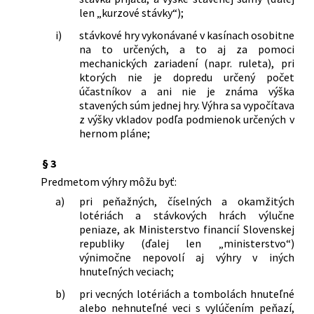
len „kurzové stávky“);
i)
stávkové hry vykonávané v kasínach osobitne
na to určených, a to aj za pomoci
mechanických zariadení (napr. ruleta), pri
ktorých nie je dopredu určený počet
účastníkov a ani nie je známa výška
stavených súm jednej hry. Výhra sa vypočítava
z výšky vkladov podľa podmienok určených v
hernom pláne;
§ 3
Predmetom výhry môžu byť:
a)
pri peňažných, číselných a okamžitých
lotériách a stávkových hrách výlučne
peniaze, ak Ministerstvo financií Slovenskej
republiky (ďalej len „ministerstvo“)
výnimočne nepovolí aj výhry v iných
hnuteľných veciach;
b)
pri vecných lotériách a tombolách hnuteľné
alebo nehnuteľné veci s vylúčením peňazí,