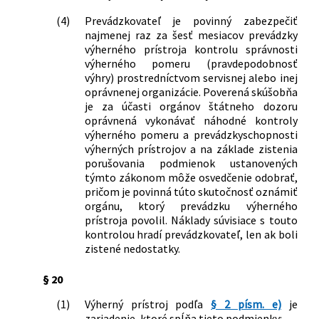
(4)
Prevádzkovateľ je povinný zabezpečiť
najmenej raz za šesť mesiacov prevádzky
výherného prístroja kontrolu správnosti
výherného pomeru (pravdepodobnosť
výhry) prostredníctvom servisnej alebo inej
oprávnenej organizácie. Poverená skúšobňa
je za účasti orgánov štátneho dozoru
oprávnená vykonávať náhodné kontroly
výherného pomeru a prevádzkyschopnosti
výherných prístrojov a na základe zistenia
porušovania podmienok ustanovených
týmto zákonom môže osvedčenie odobrať,
pričom je povinná túto skutočnosť oznámiť
orgánu, ktorý prevádzku výherného
prístroja povolil. Náklady súvisiace s touto
kontrolou hradí prevádzkovateľ, len ak boli
zistené nedostatky.
§ 20
(1)
Výherný prístroj podľa
§ 2 písm. e)
je
zariadenie, ktoré spĺňa tieto podmienky: