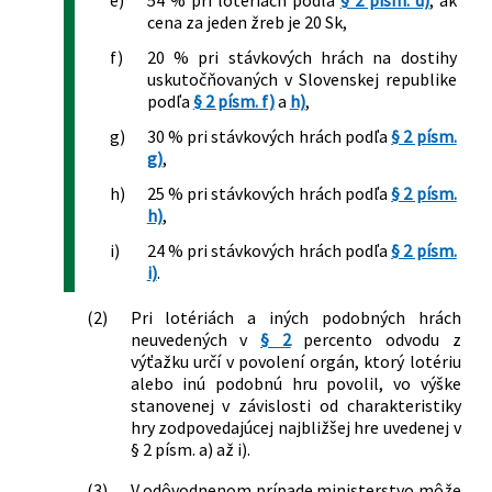
cena za jeden žreb je 20 Sk,
f)
20 % pri stávkových hrách na dostihy
uskutočňovaných v Slovenskej republike
podľa
§ 2 písm. f)
a
h)
,
g)
30 % pri stávkových hrách podľa
§ 2 písm.
g)
,
h)
25 % pri stávkových hrách podľa
§ 2 písm.
h)
,
i)
24 % pri stávkových hrách podľa
§ 2 písm.
i)
.
(2)
Pri lotériách a iných podobných hrách
neuvedených v
§ 2
percento odvodu z
výťažku určí v povolení orgán, ktorý lotériu
alebo inú podobnú hru povolil, vo výške
stanovenej v závislosti od charakteristiky
hry zodpovedajúcej najbližšej hre uvedenej v
§ 2 písm. a) až i).
(3)
V odôvodnenom prípade ministerstvo môže