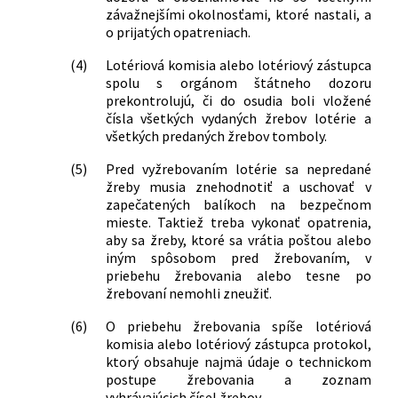
závažnejšími okolnosťami, ktoré nastali, a
o prijatých opatreniach.
(4)
Lotériová komisia alebo lotériový zástupca
spolu s orgánom štátneho dozoru
prekontrolujú, či do osudia boli vložené
čísla všetkých vydaných žrebov lotérie a
všetkých predaných žrebov tomboly.
(5)
Pred vyžrebovaním lotérie sa nepredané
žreby musia znehodnotiť a uschovať v
zapečatených balíkoch na bezpečnom
mieste. Taktiež treba vykonať opatrenia,
aby sa žreby, ktoré sa vrátia poštou alebo
iným spôsobom pred žrebovaním, v
priebehu žrebovania alebo tesne po
žrebovaní nemohli zneužiť.
(6)
O priebehu žrebovania spíše lotériová
komisia alebo lotériový zástupca protokol,
ktorý obsahuje najmä údaje o technickom
postupe žrebovania a zoznam
vyhrávajúcich čísel žrebov.