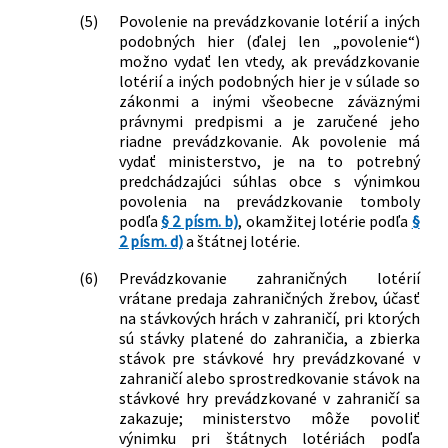
(5)
Povolenie na prevádzkovanie lotérií a iných
podobných hier (ďalej len „povolenie“)
možno vydať len vtedy, ak prevádzkovanie
lotérií a iných podobných hier je v súlade so
zákonmi a inými všeobecne záväznými
právnymi predpismi a je zaručené jeho
riadne prevádzkovanie. Ak povolenie má
vydať ministerstvo, je na to potrebný
predchádzajúci súhlas obce s výnimkou
povolenia na prevádzkovanie tomboly
podľa
§ 2 písm. b)
, okamžitej lotérie podľa
§
2 písm. d)
a štátnej lotérie.
(6)
Prevádzkovanie zahraničných lotérií
vrátane predaja zahraničných žrebov, účasť
na stávkových hrách v zahraničí, pri ktorých
sú stávky platené do zahraničia, a zbierka
stávok pre stávkové hry prevádzkované v
zahraničí alebo sprostredkovanie stávok na
stávkové hry prevádzkované v zahraničí sa
zakazuje; ministerstvo môže povoliť
výnimku pri štátnych lotériách podľa