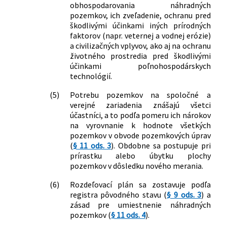
obhospodarovania náhradných
pozemkov, ich zveľadenie, ochranu pred
škodlivými účinkami iných prírodných
faktorov (napr. veternej a vodnej erózie)
a civilizačných vplyvov, ako aj na ochranu
životného prostredia pred škodlivými
účinkami poľnohospodárskych
technológií.
(5)
Potrebu pozemkov na spoločné a
verejné zariadenia znášajú všetci
účastníci, a to podľa pomeru ich nárokov
na vyrovnanie k hodnote všetkých
pozemkov v obvode pozemkových úprav
(
§ 11 ods. 3
). Obdobne sa postupuje pri
prírastku alebo úbytku plochy
pozemkov v dôsledku nového merania.
(6)
Rozdeľovací plán sa zostavuje podľa
registra pôvodného stavu (
§ 9 ods. 3
) a
zásad pre umiestnenie náhradných
pozemkov (
§ 11 ods. 4
).