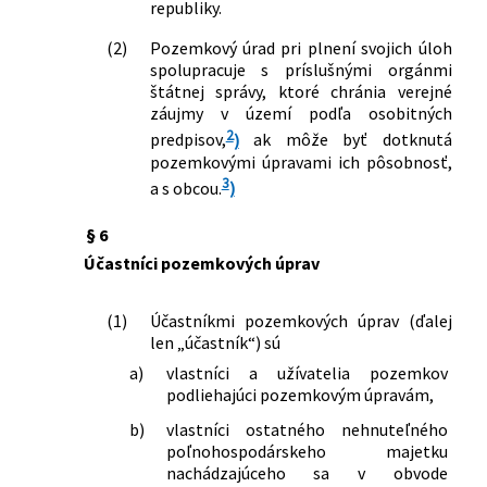
republiky.
Zb. o pozemkových úpravách,
usporiadaní pozemkového vlastníctva,
(2)
Pozemkový úrad pri plnení svojich úloh
pozemkových úradoch, pozemkovom
spolupracuje s príslušnými orgánmi
fonde a o pozemkových
štátnej správy, ktoré chránia verejné
spoločenstvách v znení neskorších
záujmy v území podľa osobitných
2
predpisov a o zmene a doplnení
predpisov,
)
ak môže byť dotknutá
niektorých zákonov
pozemkovými úpravami ich pôsobnosť,
180/2013 Z. z.
Zákon o organizácii miestnej štátnej
3
a s obcou.
)
správy a o zmene a doplnení niektorých
zákonov
§ 6
115/2014 Z. z.
Zákon, ktorým sa mení a dopĺňa zákon
Účastníci pozemkových úprav
Slovenskej národnej rady č. 330/1991
Zb. o pozemkových úpravách,
(1)
Účastníkmi pozemkových úprav (ďalej
usporiadaní pozemkového vlastníctva,
len „účastník“) sú
pozemkových úradoch, pozemkovom
a)
vlastníci a užívatelia pozemkov
fonde a o pozemkových
podliehajúci pozemkovým úpravám,
spoločenstvách v znení neskorších
predpisov a ktorým sa menia a
b)
vlastníci ostatného nehnuteľného
dopĺňajú niektoré zákony
poľnohospodárskeho majetku
363/2014 Z. z.
Zákon, ktorým sa mení a dopĺňa zákon
nachádzajúceho sa v obvode