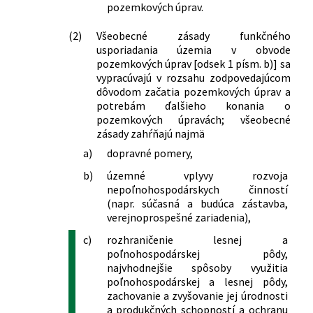
pozemkových úprav.
(2)
Všeobecné zásady funkčného
usporiadania územia v obvode
pozemkových úprav [odsek 1 písm. b)] sa
vypracúvajú v rozsahu zodpovedajúcom
dôvodom začatia pozemkových úprav a
potrebám ďalšieho konania o
pozemkových úpravách; všeobecné
zásady zahŕňajú najmä
a)
dopravné pomery,
b)
územné vplyvy rozvoja
nepoľnohospodárskych činností
(napr. súčasná a budúca zástavba,
verejnoprospešné zariadenia),
c)
rozhraničenie lesnej a
poľnohospodárskej pôdy,
najvhodnejšie spôsoby využitia
poľnohospodárskej a lesnej pôdy,
zachovanie a zvyšovanie jej úrodnosti
a produkčných schopností a ochranu