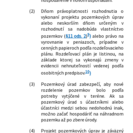
hospodárenie v novom usporiadaní.
(2)
Dňom právoplatnosti rozhodnutia o
vykonaní projektu pozemkových úprav
alebo neskorším dňom určeným v
rozhodnutí sa nadobúda vlastníctvo
9
pozemkov (
§11 ods. 2
)
)
alebo právo na
vyrovnanie v peniazoch, prípadne v
cenných papieroch podľa rozdeľovacieho
plánu. Rozdeľovací plán je listinou, na
základe ktorej sa vykonajú zmeny v
evidencii nehnuteľností vedenej podľa
10
osobitných predpisov.
)
(3)
Pozemkový úrad zabezpečí, aby nové
rozdelenie pozemkov bolo podľa
potreby vytýčené v teréne. Ak sa
pozemkový úrad s účastníkmi alebo
účastníci medzi sebou nedohodnú inak,
možno začať hospodáriť na náhradnom
pozemku až po zbere úrody.
(4)
Projekt pozemkových úprav je záväzný