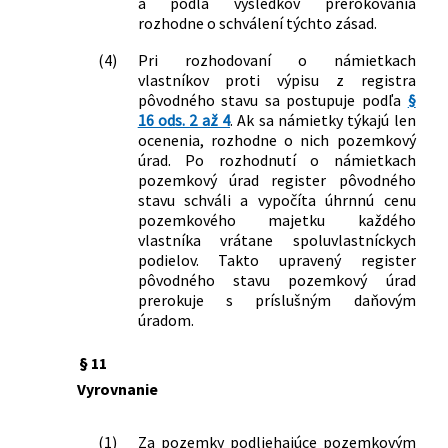
a podľa výsledkov prerokovania
rozhodne o schválení týchto zásad.
(4)
Pri rozhodovaní o námietkach
vlastníkov proti výpisu z registra
pôvodného stavu sa postupuje podľa
§
16 ods. 2 až 4
. Ak sa námietky týkajú len
ocenenia, rozhodne o nich pozemkový
úrad. Po rozhodnutí o námietkach
pozemkový úrad register pôvodného
stavu schváli a vypočíta úhrnnú cenu
pozemkového majetku každého
vlastníka vrátane spoluvlastníckych
podielov. Takto upravený register
pôvodného stavu pozemkový úrad
prerokuje s príslušným daňovým
úradom.
§ 11
Vyrovnanie
(1)
Za pozemky podliehajúce pozemkovým