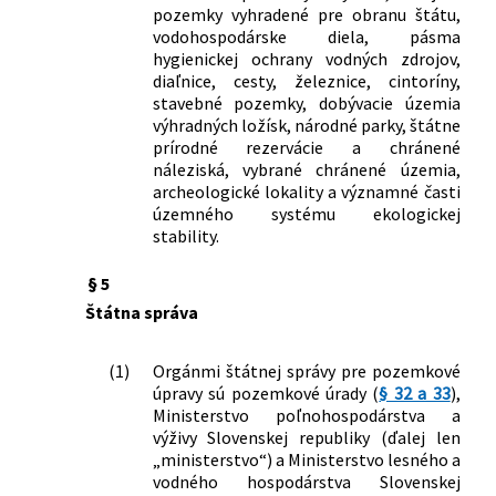
139/2010 Z. z.
Zákon, ktorým sa dopĺňa zákon č.
pozemky vyhradené pre obranu štátu,
229/1991 Zb. o úprave vlastníckych
vodohospodárske diela, pásma
vzťahov k pôde a inému
hygienickej ochrany vodných zdrojov,
poľnohospodárskemu majetku v znení
diaľnice, cesty, železnice, cintoríny,
neskorších predpisov a o zmene a
stavebné pozemky, dobývacie územia
doplnení niektorých zákonov
výhradných ložísk, národné parky, štátne
prírodné rezervácie a chránené
559/2010 Z. z.
Zákon, ktorým sa mení a dopĺňa zákon
náleziská, vybrané chránené územia,
č. 229/1991 Zb. o úprave vlastníckych
archeologické lokality a významné časti
vzťahov k pôde a inému
územného systému ekologickej
poľnohospodárskemu majetku v znení
stability.
neskorších predpisov a ktorým sa
menia a dopĺňajú niektoré zákony
§ 5
547/2011 Z. z.
Zákon, ktorým sa mení a dopĺňa zákon
Štátna správa
č. 431/2002 Z. z. o účtovníctve v znení
neskorších predpisov a o zmene a
doplnení niektorých zákonov
(1)
Orgánmi štátnej správy pre pozemkové
345/2012 Z. z.
Zákon o niektorých opatreniach v
úpravy sú pozemkové úrady (
§ 32 a 33
),
Ministerstvo poľnohospodárstva a
miestnej štátnej správe a o zmene a
výživy Slovenskej republiky (ďalej len
doplnení niektorých zákonov
„ministerstvo“) a Ministerstvo lesného a
145/2013 Z. z.
Zákon, ktorým sa dopĺňa zákon
vodného hospodárstva Slovenskej
Slovenskej národnej rady č. 330/1991