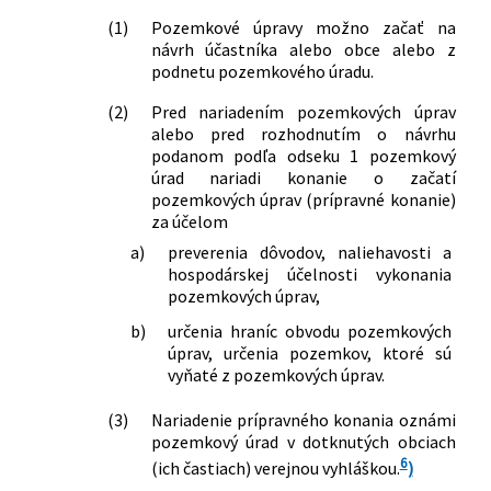
predpisov a o zmene zákona č.
(1)
Pozemkové úpravy možno začať na
170/2018 Z. z. o zájazdoch, spojených
návrh účastníka alebo obce alebo z
službách cestovného ruchu, niektorých
podnetu pozemkového úradu.
podmienkach podnikania v cestovnom
ruchu a o zmene a doplnení niektorých
(2)
Pred nariadením pozemkových úprav
alebo pred rozhodnutím o návrhu
zákonov
podanom podľa odseku 1 pozemkový
211/2019 Z. z.
Zákon, ktorým sa mení a dopĺňa zákon
úrad nariadi konanie o začatí
č. 305/2013 Z. z. o elektronickej podobe
pozemkových úprav (prípravné konanie)
výkonu pôsobnosti orgánov verejnej
za účelom
moci a o zmene a doplnení niektorých
a)
preverenia dôvodov, naliehavosti a
zákonov (zákon o e-Governmente) v
hospodárskej účelnosti vykonania
znení neskorších predpisov a ktorým sa
pozemkových úprav,
menia a dopĺňajú niektoré zákony
151/2021 Z. z.
Zákon, ktorým sa mení a dopĺňa zákon
b)
určenia hraníc obvodu pozemkových
č. 504/2003 Z. z. o nájme
úprav, určenia pozemkov, ktoré sú
vyňaté z pozemkových úprav.
poľnohospodárskych pozemkov,
poľnohospodárskeho podniku a
(3)
Nariadenie prípravného konania oznámi
lesných pozemkov a o zmene
pozemkový úrad v dotknutých obciach
niektorých zákonov v znení neskorších
6
(ich častiach) verejnou vyhláškou.
)
predpisov a ktorým sa mení zákon