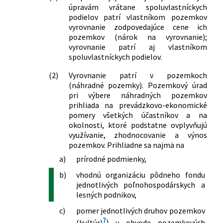
úpravám vrátane spoluvlastníckych
podielov patrí vlastníkom pozemkov
vyrovnanie zodpovedajúce cene ich
pozemkov (nárok na vyrovnanie);
vyrovnanie patrí aj vlastníkom
spoluvlastníckych podielov.
(2)
Vyrovnanie patrí v pozemkoch
(náhradné pozemky). Pozemkový úrad
pri výbere náhradných pozemkov
prihliada na prevádzkovo-ekonomické
pomery všetkých účastníkov a na
okolnosti, ktoré podstatne ovplyvňujú
využívanie, zhodnocovanie a výnos
pozemkov. Prihliadne sa najmä na
a)
prírodné podmienky,
b)
vhodnú organizáciu pôdneho fondu
jednotlivých poľnohospodárskych a
lesných podnikov,
c)
pomer jednotlivých druhov pozemkov
7
(kultúr)
)
v obvode pozemkových