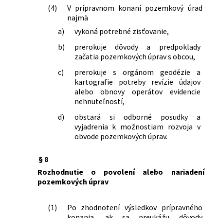
Slovenskej národnej rady č. 330/1991
(4)
V prípravnom konaní pozemkový úrad
Zb. o pozemkových úpravách,
najmä
usporiadaní pozemkového vlastníctva,
a)
vykoná potrebné zisťovanie,
pozemkových úradoch, pozemkovom
fonde a o pozemkových
b)
prerokuje dôvody a predpoklady
spoločenstvách v znení neskorších
začatia pozemkových úprav s obcou,
predpisov
c)
prerokuje s orgánom geodézie a
503/2021 Z. z.
Zákon, ktorým sa mení a dopĺňa zákon
kartografie potreby revízie údajov
č. 280/2017 Z. z. o poskytovaní podpory
alebo obnovy operátov evidencie
a dotácie v pôdohospodárstve a rozvoji
nehnuteľností,
vidieka a o zmene zákona č. 292/2014 Z.
d)
obstará si odborné posudky a
z. o príspevku poskytovanom z
vyjadrenia k možnostiam rozvoja v
európskych štrukturálnych a
obvode pozemkových úprav.
investičných fondov a o zmene a
doplnení niektorých zákonov v znení
§ 8
neskorších predpisov v znení
Rozhodnutie o povolení alebo nariadení
neskorších predpisov a ktorým sa
pozemkových úprav
dopĺňajú niektoré zákony
6/2022 Z. z.
Zákon, ktorým sa mení a dopĺňa zákon
č. 543/2002 Z. z. o ochrane prírody a
(1)
Po zhodnotení výsledkov prípravného
krajiny v znení neskorších predpisov a
konania, ak sa preukážu dôvody