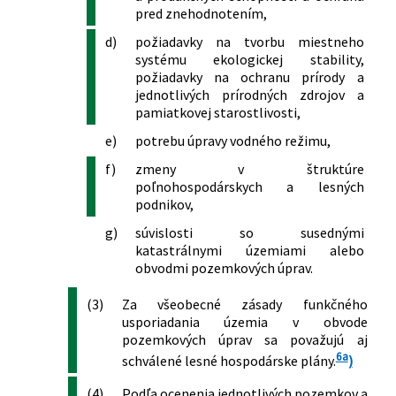
pred znehodnotením,
d)
požiadavky na tvorbu miestneho
systému ekologickej stability,
požiadavky na ochranu prírody a
jednotlivých prírodných zdrojov a
pamiatkovej starostlivosti,
e)
potrebu úpravy vodného režimu,
f)
zmeny v štruktúre
poľnohospodárskych a lesných
podnikov,
g)
súvislosti so susednými
katastrálnymi územiami alebo
obvodmi pozemkových úprav.
(3)
Za všeobecné zásady funkčného
usporiadania územia v obvode
pozemkových úprav sa považujú aj
6a
schválené lesné hospodárske plány.
)
(4)
Podľa ocenenia jednotlivých pozemkov a