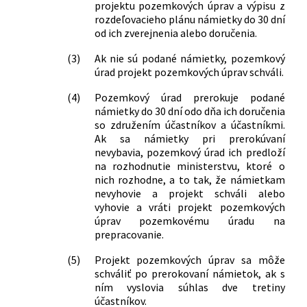
projektu pozemkových úprav a výpisu z
rozdeľovacieho plánu námietky do 30 dní
od ich zverejnenia alebo doručenia.
(3)
Ak nie sú podané námietky, pozemkový
úrad projekt pozemkových úprav schváli.
(4)
Pozemkový úrad prerokuje podané
námietky do 30 dní odo dňa ich doručenia
so združením účastníkov a účastníkmi.
Ak sa námietky pri prerokúvaní
nevybavia, pozemkový úrad ich predloží
na rozhodnutie ministerstvu, ktoré o
nich rozhodne, a to tak, že námietkam
nevyhovie a projekt schváli alebo
vyhovie a vráti projekt pozemkových
úprav pozemkovému úradu na
prepracovanie.
(5)
Projekt pozemkových úprav sa môže
schváliť po prerokovaní námietok, ak s
ním vyslovia súhlas dve tretiny
účastníkov.