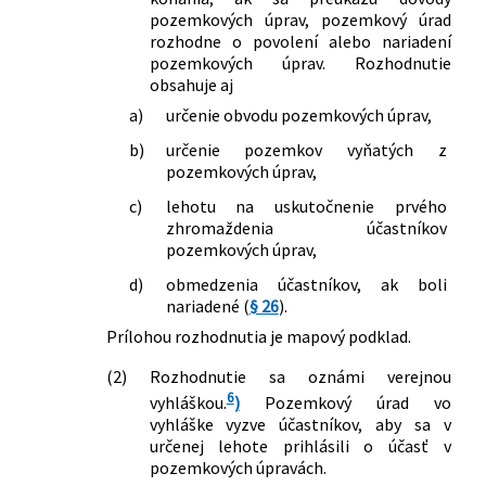
pozemkových úprav, pozemkový úrad
ktorým sa menia a dopĺňajú niektoré
rozhodne o povolení alebo nariadení
zákony
pozemkových úprav. Rozhodnutie
257/2022 Z. z.
Zákon, ktorým sa mení a dopĺňa zákon
obsahuje aj
Slovenskej národnej rady č. 330/1991
a)
určenie obvodu pozemkových úprav,
Zb. o pozemkových úpravách,
usporiadaní pozemkového vlastníctva,
b)
určenie pozemkov vyňatých z
pozemkových úradoch, pozemkovom
pozemkových úprav,
fonde a o pozemkových
c)
lehotu na uskutočnenie prvého
spoločenstvách v znení neskorších
zhromaždenia účastníkov
predpisov a ktorým sa menia a
pozemkových úprav,
dopĺňajú niektoré zákony
487/2022 Z. z.
Zákon, ktorým sa mení a dopĺňa zákon
d)
obmedzenia účastníkov, ak boli
nariadené (
§ 26
).
Slovenskej národnej rady č. 330/1991
Zb. o pozemkových úpravách,
Prílohou rozhodnutia je mapový podklad.
usporiadaní pozemkového vlastníctva,
(2)
Rozhodnutie sa oznámi verejnou
pozemkových úradoch, pozemkovom
6
vyhláškou.
)
Pozemkový úrad vo
fonde a o pozemkových
vyhláške vyzve účastníkov, aby sa v
spoločenstvách v znení neskorších
určenej lehote prihlásili o účasť v
predpisov
pozemkových úpravách.
205/2023 Z. z.
Zákon o zmene a doplnení niektorých