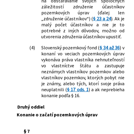
na obstarávanie svojich spoločných
Zb. o pozemkových úpravách,
záležitostí združenie účastníkov
pozemkových úprav (ďalej len
usporiadaní pozemkového vlastníctva,
„združenie účastníkov“) (
§ 23 a 24
). Ak je
pozemkových úradoch, pozemkovom
malý počet účastníkov a nie je to
fonde a o pozemkových
potrebné z iných dôvodov, možno od
spoločenstvách v znení neskorších
utvorenia združenia účastníkov upustiť.
predpisov a ktorým sa menia a
dopĺňajú niektoré zákony
(4)
Slovenský pozemkový fond (
§ 34 až 36
) v
177/2018 Z. z.
Zákon o niektorých opatreniach na
konaní vo veciach pozemkových úprav
znižovanie administratívnej záťaže
vykonáva práva vlastníka nehnuteľností
vo vlastníctve štátu a zastupuje
využívaním informačných systémov
neznámych vlastníkov pozemkov alebo
verejnej správy a o zmene a doplnení
vlastníkov pozemkov, ktorých pobyt nie
niektorých zákonov (zákon proti
je známy, alebo tých, ktorí svoje práva
byrokracii)
neuplatnili (
§ 17 ods. 1
) a ak neprebieha
119/2019 Z. z.
Zákon, ktorým sa mení a dopĺňa zákon
konanie podľa § 16.
Slovenskej národnej rady č. 330/1991
Zb. o pozemkových úpravách,
Druhý oddiel
usporiadaní pozemkového vlastníctva,
Konanie o začatí pozemkových úprav
pozemkových úradoch, pozemkovom
fonde a o pozemkových
§ 7
spoločenstvách v znení neskorších