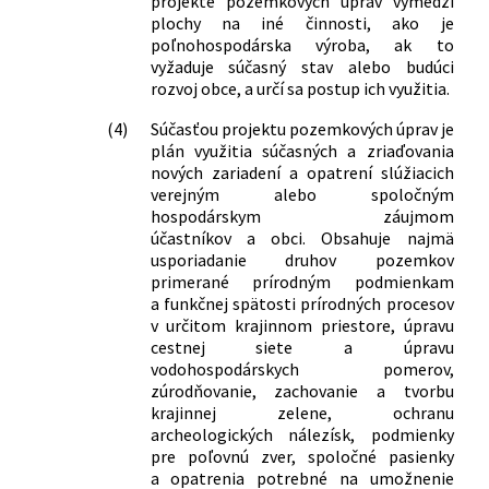
projekte pozemkových úprav vymedzí
plochy na iné činnosti, ako je
poľnohospodárska výroba, ak to
vyžaduje súčasný stav alebo budúci
rozvoj obce, a určí sa postup ich využitia.
(4)
Súčasťou projektu pozemkových úprav je
plán využitia súčasných a zriaďovania
nových zariadení a opatrení slúžiacich
verejným alebo spoločným
hospodárskym záujmom
účastníkov a obci. Obsahuje najmä
usporiadanie druhov pozemkov
primerané prírodným podmienkam
a funkčnej spätosti prírodných procesov
v určitom krajinnom priestore, úpravu
cestnej siete a úpravu
vodohospodárskych pomerov,
zúrodňovanie, zachovanie a tvorbu
krajinnej zelene, ochranu
archeologických nálezísk, podmienky
pre poľovnú zver, spoločné pasienky
a opatrenia potrebné na umožnenie