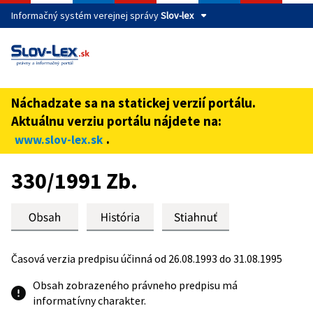
Informačný systém verejnej správy
Slov-lex
Táto stránka je zabezpečená
Buďte pozorní a vždy sa uistite, že zdieľate informácie iba
cez zabezpečenú webovú stránku verejnej správy SR.
Náchadzate sa na statickej verzií portálu.
Zabezpečená stránka vždy začína https:// pred názvom
Aktuálnu verziu portálu nájdete na:
domény webového sídla.
.
www.slov-lex.sk
Preskoč na obsah
330/1991 Zb.
Časová verzia predpisu účinná od 26.08.1993 do 31.08.1995
Obsah zobrazeného právneho predpisu má
informatívny charakter.