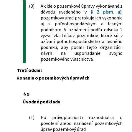
zákonov v súvislosti s reformou
(3)
Ak ide o pozemkové úpravy vykonávané z
stavebnej legislatívy
dôvodu uvedeného v
§ 2 písm. a)
,
142/2024 Z. z.
Zákon o mimoriadnych opatreniach
pozemkový úrad prerokuje ich vykonanie
pre strategické investície a pre
aj s poľnohospodárskym a lesným
výstavbu transeurópskej dopravnej
podnikom. V oznámení podľa odseku 2
vyzve vlastníkov pozemkov, ktoré sú v
siete a o zmene a doplnení niektorých
užívaní poľnohospodárskeho a lesného
zákonov
podniku, aby podali tejto organizácii
204/2024 Z. z.
Zákon, ktorým sa mení a dopĺňa zákon
návrh na usporiadanie svojho
Slovenskej národnej rady č. 330/1991
pozemkového vlastníctva.
Zb. o pozemkových úpravách,
usporiadaní pozemkového vlastníctva,
Tretí oddiel
pozemkových úradoch, pozemkovom
Konanie o pozemkových úpravách
fonde a o pozemkových
spoločenstvách v znení neskorších
§ 9
predpisov a ktorým sa mení zákon č.
205/2023 Z. z. o zmene a doplnení
Úvodné podklady
niektorých zákonov v súvislosti s
reformou stavebnej legislatívy v znení
(1)
Po právoplatnosti rozhodnutia o
zákona č. 46/2024 Z. z.
povolení alebo nariadení pozemkových
26/2025 Z. z.
Zákon o zmene a doplnení niektorých
úprav pozemkový úrad