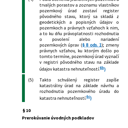
trvalých porastov a zoznamu vlastníkov
pozemkový úrad zostaví register
pôvodného stavu, ktorý sa skladá z
geodetických a popisných údajov o
pozemkoch a právnych vzťahoch k nim,
a to ku dňu právoplatnosti rozhodnutia
o povolení alebo nariadení
pozemkových úprav (
§ 8 ods. 1
); zmeny
právnych vzťahov, ku ktorým došlo po
tomto termíne, pozemkový úrad vyznačí
v registri pôvodného stavu na základe
6b
údajov katastra nehnuteľností.
)
(5)
Takto schválený register zapíše
katastrálny úrad na základe návrhu a
rozhodnutia pozemkového úradu do
6c
katastra nehnuteľností.
)
§ 10
Prerokúvanie úvodných podkladov