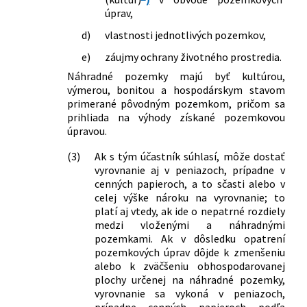
úprav,
d)
vlastnosti jednotlivých pozemkov,
e)
záujmy ochrany životného prostredia.
Náhradné pozemky majú byť kultúrou,
výmerou, bonitou a hospodárskym stavom
primerané pôvodným pozemkom, pričom sa
prihliada na výhody získané pozemkovou
úpravou.
(3)
Ak s tým účastník súhlasí, môže dostať
vyrovnanie aj v peniazoch, prípadne v
cenných papieroch, a to sčasti alebo v
celej výške nároku na vyrovnanie; to
platí aj vtedy, ak ide o nepatrné rozdiely
medzi vloženými a náhradnými
pozemkami. Ak v dôsledku opatrení
pozemkových úprav dôjde k zmenšeniu
alebo k zväčšeniu obhospodarovanej
plochy určenej na náhradné pozemky,
vyrovnanie sa vykoná v peniazoch,