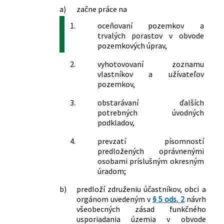
zákonov v súvislosti so zmenami
a)
začne práce na
vyvolanými Stavebným zákonom
308/2025 Z. z.
Zákon, ktorým sa mení a dopĺňa zákon
1.
oceňovaní pozemkov a
č. 504/2003 Z. z. o nájme
trvalých porastov v obvode
pozemkových úprav,
poľnohospodárskych pozemkov,
poľnohospodárskeho podniku a
2.
vyhotovovaní zoznamu
lesných pozemkov a o zmene
vlastníkov a užívateľov
niektorých zákonov v znení neskorších
pozemkov,
predpisov a ktorým sa menia a
dopĺňajú niektoré zákony
3.
obstarávaní ďalších
potrebných úvodných
podkladov,
4.
prevzatí písomností
predložených oprávnenými
osobami príslušným okresným
úradom;
b)
predloží združeniu účastníkov, obci a
orgánom uvedeným v
§ 5 ods. 2
návrh
všeobecných zásad funkčného
usporiadania územia v obvode