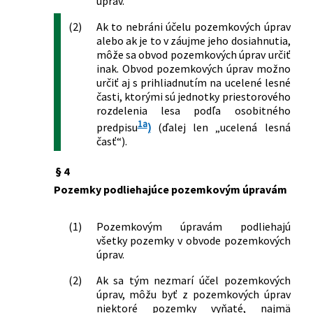
úprav.
spoločenstvách v znení neskorších
pôdohospodárstva a rozvoja vidieka
predpisov a o doplnení niektorých
(2)
Ak to nebráni účelu pozemkových úprav
Slovenskej republiky, ktorou sa mení a
zákonov
alebo ak je to v záujme jeho dosiahnutia,
dopĺňa vyhláška Ministerstva
66/2009 Z. z.
Zákon o niektorých opatreniach pri
môže sa obvod pozemkových úprav určiť
pôdohospodárstva Slovenskej
majetkovoprávnom usporiadaní
inak. Obvod pozemkových úprav možno
republiky č. 293/2008 Z. z., ktorou sa
určiť aj s prihliadnutím na ucelené lesné
pozemkov pod stavbami, ktoré prešli z
ustanovujú podrobnosti o rozsahu
časti, ktorými sú jednotky priestorového
vlastníctva štátu na obce a vyššie
odbornej prípravy, obsahu skúšky,
rozdelenia lesa podľa osobitného
územné celky a o zmene a doplnení
zložení skúšobnej komisie a o
1a
predpisu
)
(ďalej len „ucelená lesná
niektorých zákonov
osvedčení o získaní oprávnenia na
časť“).
499/2009 Z. z.
Zákon, ktorým sa mení a dopĺňa zákon
projektovanie pozemkových úprav v
Slovenskej národnej rady č. 330/1991
znení vyhlášky č. 162/2022 Z. z.
§ 4
Zb. o pozemkových úpravách,
Pozemky podliehajúce pozemkovým úpravám
usporiadaní pozemkového vlastníctva,
pozemkových úradoch, pozemkovom
fonde a o pozemkových
(1)
Pozemkovým úpravám podliehajú
spoločenstvách v znení neskorších
všetky pozemky v obvode pozemkových
predpisov
úprav.
136/2010 Z. z.
Zákon o službách na vnútornom trhu a
(2)
Ak sa tým nezmarí účel pozemkových
o zmene a doplnení niektorých
úprav, môžu byť z pozemkových úprav
zákonov
niektoré pozemky vyňaté, najmä