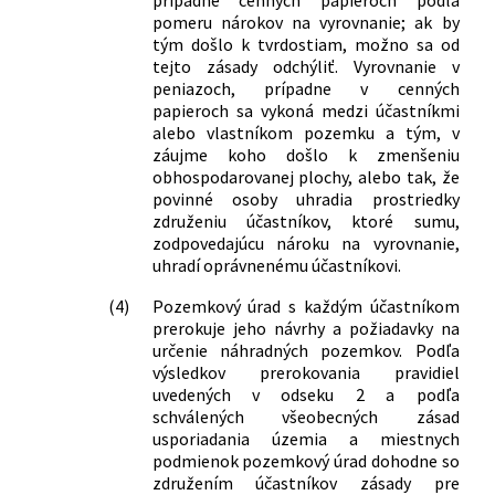
prípadne cenných papieroch podľa
pomeru nárokov na vyrovnanie; ak by
tým došlo k tvrdostiam, možno sa od
tejto zásady odchýliť. Vyrovnanie v
peniazoch, prípadne v cenných
papieroch sa vykoná medzi účastníkmi
alebo vlastníkom pozemku a tým, v
záujme koho došlo k zmenšeniu
obhospodarovanej plochy, alebo tak, že
povinné osoby uhradia prostriedky
združeniu účastníkov, ktoré sumu,
zodpovedajúcu nároku na vyrovnanie,
uhradí oprávnenému účastníkovi.
(4)
Pozemkový úrad s každým účastníkom
prerokuje jeho návrhy a požiadavky na
určenie náhradných pozemkov. Podľa
výsledkov prerokovania pravidiel
uvedených v odseku 2 a podľa
schválených všeobecných zásad
usporiadania územia a miestnych
podmienok pozemkový úrad dohodne so
združením účastníkov zásady pre