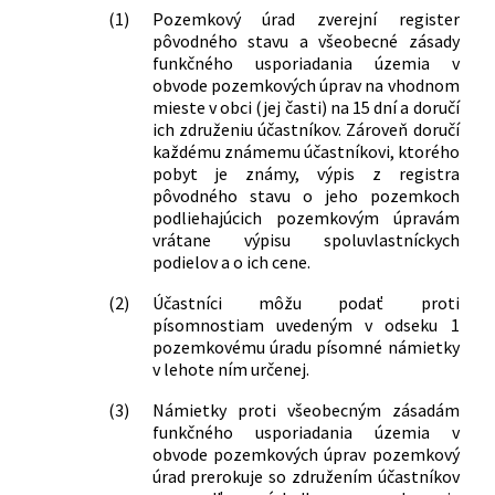
(1)
Pozemkový úrad zverejní register
pôvodného stavu a všeobecné zásady
funkčného usporiadania územia v
obvode pozemkových úprav na vhodnom
mieste v obci (jej časti) na 15 dní a doručí
ich združeniu účastníkov. Zároveň doručí
každému známemu účastníkovi, ktorého
pobyt je známy, výpis z registra
pôvodného stavu o jeho pozemkoch
podliehajúcich pozemkovým úpravám
vrátane výpisu spoluvlastníckych
podielov a o ich cene.
(2)
Účastníci môžu podať proti
písomnostiam uvedeným v odseku 1
pozemkovému úradu písomné námietky
v lehote ním určenej.
(3)
Námietky proti všeobecným zásadám
funkčného usporiadania územia v
obvode pozemkových úprav pozemkový
úrad prerokuje so združením účastníkov