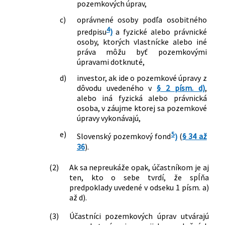
pozemkových úprav,
Slovenskej národnej rady č. 330/1991
Zb. o pozemkových úpravách,
c)
oprávnené osoby podľa osobitného
usporiadaní pozemkového vlastníctva,
4
predpisu
)
a fyzické alebo právnické
pozemkových úradoch, pozemkovom
osoby, ktorých vlastnícke alebo iné
fonde a o pozemkových
práva môžu byť pozemkovými
spoločenstvách v znení neskorších
úpravami dotknuté,
predpisov a ktorým sa menia a
d)
investor, ak ide o pozemkové úpravy z
dopĺňajú niektoré zákony
dôvodu uvedeného v
§ 2 písm. d)
,
122/2015 Z. z.
Zákon, ktorým sa mení a dopĺňa zákon
alebo iná fyzická alebo právnická
č. 140/2014 Z. z. o nadobúdaní
osoba, v záujme ktorej sa pozemkové
vlastníctva poľnohospodárskeho
úpravy vykonávajú,
pozemku a o zmene a doplnení
e)
5
niektorých zákonov
Slovenský pozemkový fond
)
(
§ 34 až
36
).
125/2016 Z. z.
Zákon o niektorých opatreniach
súvisiacich s prijatím Civilného
(2)
Ak sa nepreukáže opak, účastníkom je aj
sporového poriadku, Civilného
ten, kto o sebe tvrdí, že spĺňa
mimosporového poriadku a Správneho
predpoklady uvedené v odseku 1 písm. a)
súdneho poriadku a o zmene a doplnení
až d).
niektorých zákonov
153/2017 Z. z.
Zákon, ktorým sa mení a dopĺňa zákon
(3)
Účastníci pozemkových úprav utvárajú
Slovenskej národnej rady č. 330/1991