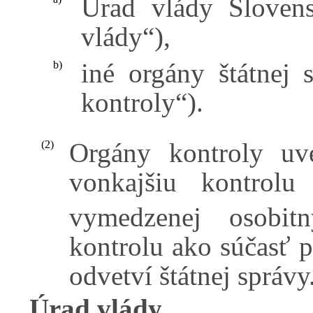
Úrad vlády Slovens
vlády“),
iné orgány štátnej 
b)
kontroly“).
Orgány kontroly u
(2)
vonkajšiu kontrolu
vymedzenej osobit
kontrolu ako súčasť p
odvetví štátnej správy
Úrad vlády