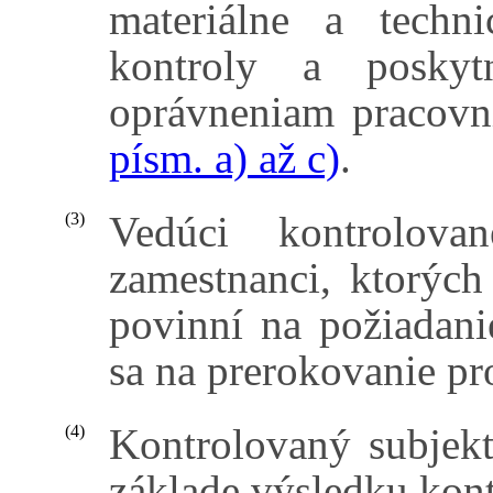
materiálne a tech
kontroly a poskyt
oprávneniam pracovn
písm. a) až c)
.
Vedúci kontrolova
(3)
zamestnanci, ktorých 
povinní na požiadani
sa na prerokovanie pr
Kontrolovaný subjekt
(4)
základe výsledku kon