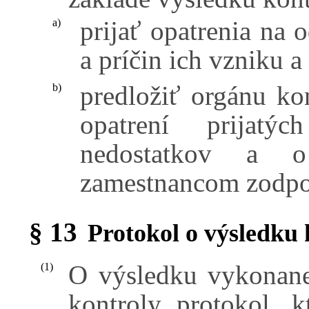
prijať opatrenia na 
a)
a príčin ich vzniku a
predložiť orgánu ko
b)
opatrení prijatý
nedostatkov a o
zamestnancom zodpov
§ 13
Protokol o výsledku 
O výsledku vykonane
(1)
kontroly protokol, 