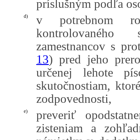
príslušným podľa os
v potrebnom ro
d)
kontrolovaného
zamestnancov s pro
13
) pred jeho prer
určenej lehote pí
skutočnostiam, ktor
zodpovednosti,
preveriť opodstat
e)
zisteniam a zohľad