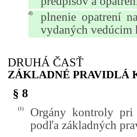
predpisov a opatren
plnenie opatrení n
d)
vydaných vedúcim k
DRUHÁ ČASŤ
ZÁKLADNÉ PRAVIDLÁ 
§ 8
Orgány kontroly pri
(1)
podľa základných prav