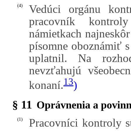
Vedúci orgánu kont
(4)
pracovník kontro
námietkach najneskôr 
písomne oboznámiť s
uplatnil. Na rozho
nevzťahujú všeobec
13
konaní.
)
§ 11
Oprávnenia a povinn
Pracovníci kontroly 
(1)