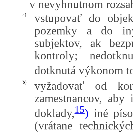
v nevyhnutnom rozsa
vstupovať do objek
a)
pozemky a do inýc
subjektov, ak bezp
kontroly; nedotkn
dotknutá výkonom to
vyžadovať od kon
b)
zamestnancov, aby i
15
doklady,
)
iné píso
(vrátane technický