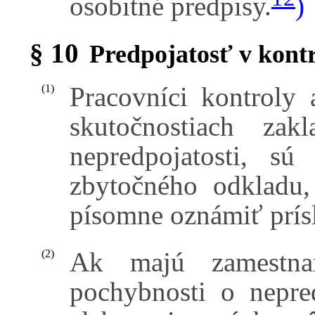
osobitné predpisy.
)
§ 10
Predpojatosť v kontr
Pracovníci kontroly 
(1)
skutočnostiach zak
nepredpojatosti, sú
zbytočného odkladu,
písomne oznámiť prís
Ak majú zamestnan
(2)
pochybnosti o nepre