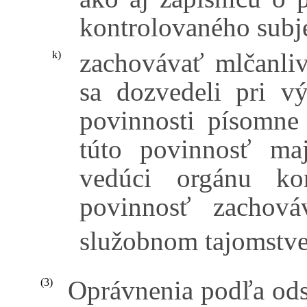
kontrolovaného subj
zachovávať mlčanliv
k)
sa dozvedeli pri vý
povinnosti písomne
túto povinnosť ma
vedúci orgánu ko
povinnosť zachová
služobnom tajomstve
Oprávnenia podľa odse
(3)