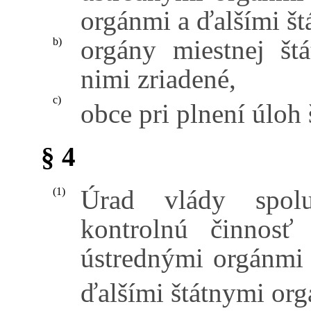
orgánmi a ďalšími š
orgány miestnej št
b)
nimi zriadené,
c)
obce pri plnení úloh 
§ 4
Úrad vlády spolu
(1)
kontrolnú činnosť
ústrednými orgánmi š
ďalšími štátnymi or