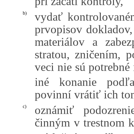
pri začatí kontroly,
vydať kontrolovaném
b)
prvopisov dokladov
materiálov a zabez
stratou, zničením, 
veci nie sú potrebné
iné konanie podľa
povinní vrátiť ich t
oznámiť podozreni
c)
činným v trestnom k