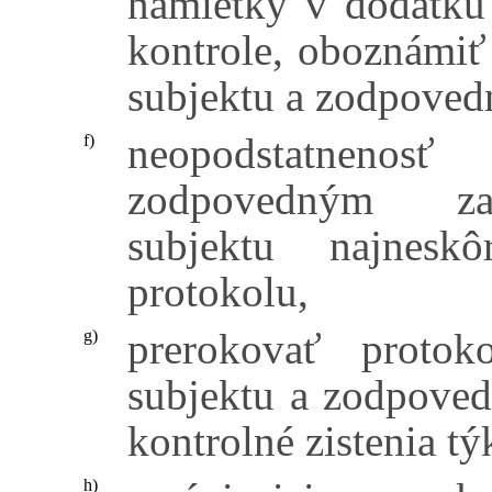
námietky v dodatku
kontrole, oboznámiť
subjektu a zodpoved
neopodstatnenos
f)
zodpovedným zam
subjektu najnesk
protokolu,
prerokovať protok
g)
subjektu a zodpoved
kontrolné zistenia tý
h)