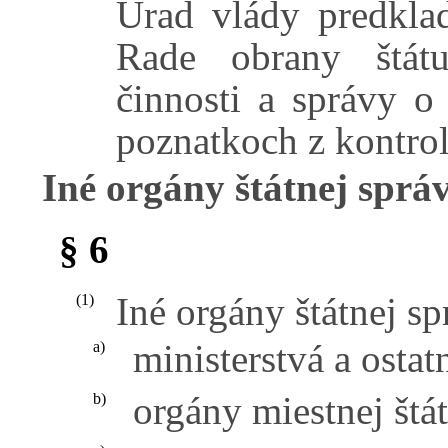
Úrad vlády predklad
Rade obrany štátu
činnosti a správy o 
poznatkoch z kontrol
Iné orgány štátnej sprá
§ 6
Iné orgány štátnej s
(1)
ministerstvá a ostat
a)
orgány miestnej štát
b)