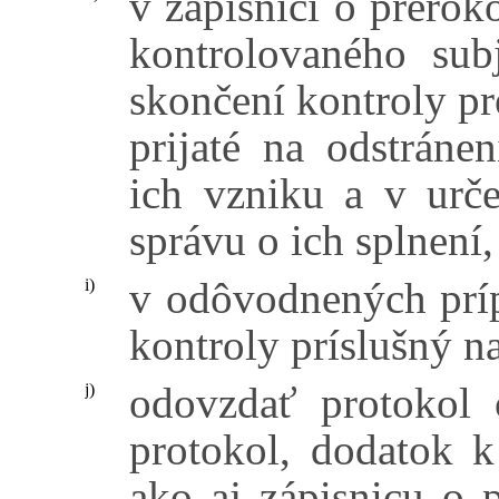
v zápisnici o prero
kontrolovaného sub
skončení kontroly pr
prijaté na odstránen
ich vzniku a v urče
správu o ich splnení,
v odôvodnených prí
i)
kontroly príslušný n
odovzdať protokol 
j)
protokol, dodatok k
ako aj zápisnicu o 