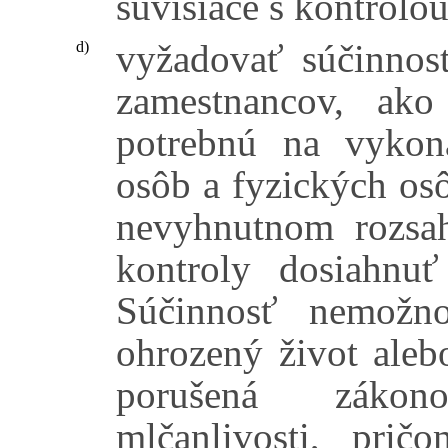
súvisiace s kontrolou
vyžadovať súčinnosť
d)
zamestnancov, ako
potrebnú na vykon
osôb a fyzických os
nevyhnutnom rozsa
kontroly dosiahnu
Súčinnosť nemožn
ohrozený život aleb
porušená zákon
mlčanlivosti, prič