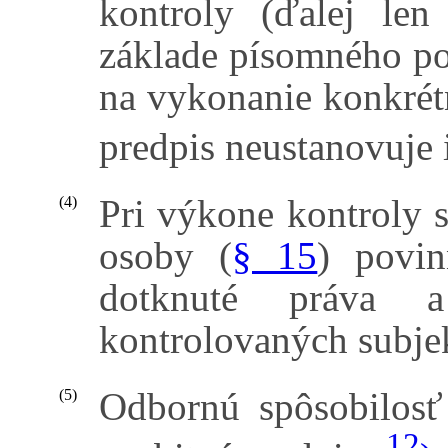
kontroly (ďalej len
základe písomného po
na vykonanie konkrétn
predpis neustanovuje 
Pri výkone kontroly s
(4)
osoby (
§ 15
) povin
dotknuté práva 
kontrolovaných subje
Odbornú spôsobilosť
(5)
12