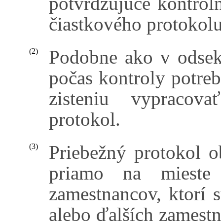
potvrdzujúce kontroln
čiastkového protokolu
Podobne ako v odseku
(2)
počas kontroly potr
zisteniu vypracov
protokol.
Priebežný protokol o
(3)
priamo na mieste
zamestnancov, ktorí 
alebo ďalších zamestn