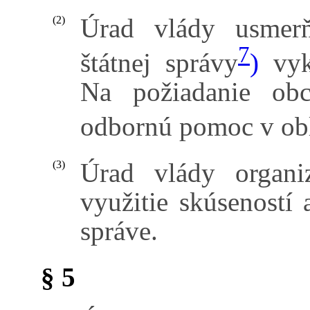
Úrad vlády usmerň
(2)
7
štátnej správy
)
vyko
Na požiadanie obc
odbornú pomoc v obla
Úrad vlády organi
(3)
využitie skúseností 
správe.
§ 5