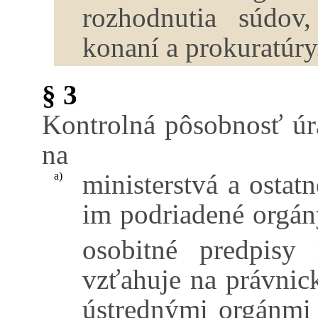
rozhodnutia súdov
konaní a prokuratúry
§ 3
Kontrolná pôsobnosť ú
na
ministerstvá a ostat
a)
im podriadené orgány
osobitné predpisy 
vzťahuje na právnic
ústrednými orgánmi 