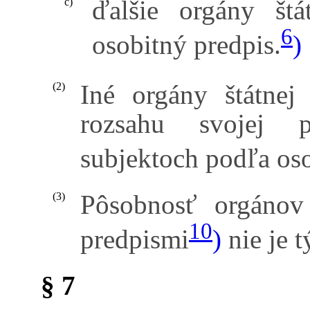
ďalšie orgány štá
c)
6
osobitný predpis.
)
Iné orgány štátnej
(2)
rozsahu svojej p
subjektoch podľa os
Pôsobnosť orgánov
(3)
10
predpismi
)
nie je 
§ 7