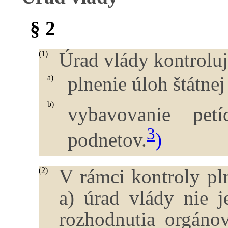
§ 2
Úrad vlády kontrolu
(1)
plnenie úloh štátnej
a)
b)
vybavovanie petíc
3
podnetov.
)
V rámci kontroly pl
(2)
a) úrad vlády nie j
rozhodnutia orgán