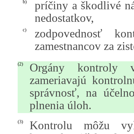
príčiny a škodlivé n
b)
nedostatkov,
zodpovednosť kon
c)
zamestnancov za zist
Orgány kontroly v
(2)
zameriavajú kontrol
správnosť, na účeln
plnenia úloh.
Kontrolu môžu vyk
(3)