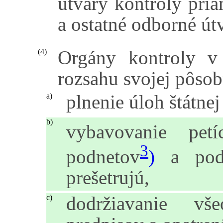
útvary kontroly pri
a ostatné odborné útv
Orgány kontroly v
(4)
rozsahu svojej pôsob
plnenie úloh štátnej
a)
b)
vybavovanie petíc
3
podnetov
)
a podľa
prešetrujú,
dodržiavanie vš
c)