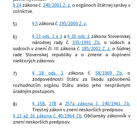
§ 24
zákona č.
240/2001 Z. z.
o orgánoch štátnej správy v
colníctve.
§ 5
zákona č.
195/2000 Z. z.
5)
§ 13 ods. 2 a 3
a
§ 20 ods. 2
zákona Slovenskej
6)
národnej rady č.
335/1991 Zb.
o súdoch a
sudcoch v znení čl. III zákona č.
185/2002 Z. z.
o Súdnej
rade Slovenskej republiky a o zmene a doplnení
niektorých zákonov.
§ 18 ods. 1
zákona č.
58/1969 Zb.
o
7)
zodpovednosti štátu za škodu spôsobenú
rozhodnutím orgánu štátu alebo jeho nesprávnym
úradným postupom.
§ 158
,
178
a
257a zákona č. 140/1961 Zb.
8)
Trestný zákon v znení neskorších predpisov.
§ 11 až 16 zákona č. 40/1964 Zb.
Občiansky zákonník v
znení neskorších predpisov.