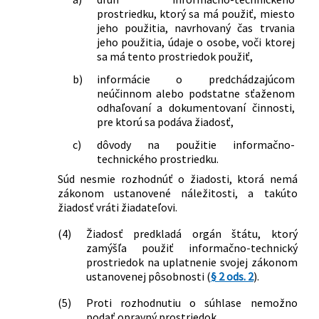
prostriedku, ktorý sa má použiť, miesto
jeho použitia, navrhovaný čas trvania
jeho použitia, údaje o osobe, voči ktorej
sa má tento prostriedok použiť,
b)
informácie o predchádzajúcom
neúčinnom alebo podstatne sťaženom
odhaľovaní a dokumentovaní činnosti,
pre ktorú sa podáva žiadosť,
c)
dôvody na použitie informačno-
technického prostriedku.
Súd nesmie rozhodnúť o žiadosti, ktorá nemá
zákonom ustanovené náležitosti, a takúto
žiadosť vráti žiadateľovi.
(4)
Žiadosť predkladá orgán štátu, ktorý
zamýšľa použiť informačno-technický
prostriedok na uplatnenie svojej zákonom
ustanovenej pôsobnosti (
§ 2 ods. 2
).
(5)
Proti rozhodnutiu o súhlase nemožno
podať opravný prostriedok.