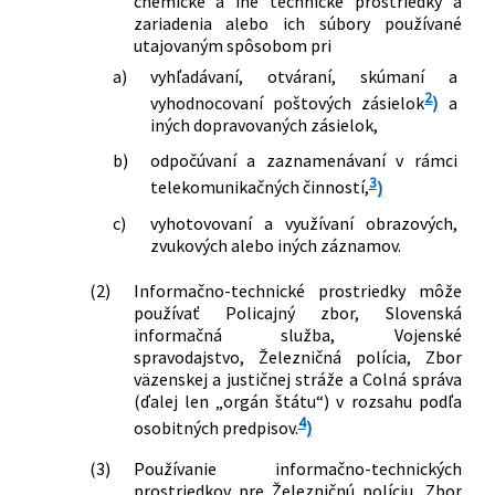
chemické a iné technické prostriedky a
doplnení niektorých zákonov v znení
zariadenia alebo ich súbory používané
neskorších predpisov, nesúladu § 5 ods.
utajovaným spôsobom pri
2, slovného spojenia „Špeciálneho
a)
vyhľadávaní, otváraní, skúmaní a
súdu“ v § 8 ods. 1 písm. a) a b), § 9, celej
2
vyhodnocovaní poštových zásielok
)
a
piatej hlavy druhej časti, ako aj
iných dopravovaných zásielok,
slovného spojenia „Špeciálnom súde“ v
§ 45 ods. 1 a § 51 ods. 5, slovného
b)
odpočúvaní a zaznamenávaní v rámci
spojenia „a Špeciálneho súdu“ v § 59,
3
telekomunikačných činností,
)
slovného spojenia „predsedom
c)
vyhotovovaní a využívaní obrazových,
Špeciálneho súdu“ v § 67 ods. 1 písm. c),
zvukových alebo iných záznamov.
slovného spojenia „a Špeciálneho
súdu“ v § 71 ods. 1 písm. c) prvom bode,
(2)
Informačno-technické prostriedky môže
slovného spojenia „Špeciálny súd“ v §
používať Policajný zbor, Slovenská
73 ods. 4, nesúladu § 74 ods. 6, slovného
informačná služba, Vojenské
spojenia „riaditeľ správy Špeciálneho
spravodajstvo, Železničná polícia, Zbor
súdu vykonáva správu Špeciálneho
väzenskej a justičnej stráže a Colná správa
(ďalej len „orgán štátu“) v rozsahu podľa
súdu“ v § 78 ods. 2, nesúladu § 84 ods. 5,
4
slovného spojenia „predsedovi
osobitných predpisov.
)
Špeciálneho súdu a“ v § 85, § 91,
(3)
Používanie informačno-technických
slovného spojenia „Špeciálny súd“ v §
prostriedkov pre Železničnú políciu, Zbor