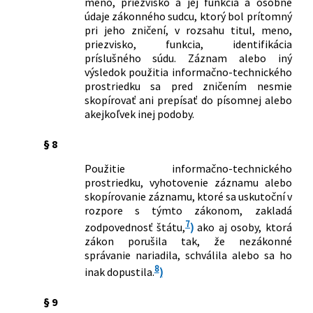
meno, priezvisko a jej funkcia a osobné
údaje zákonného sudcu, ktorý bol prítomný
pri jeho zničení, v rozsahu titul, meno,
priezvisko, funkcia, identifikácia
príslušného súdu. Záznam alebo iný
výsledok použitia informačno-technického
prostriedku sa pred zničením nesmie
skopírovať ani prepísať do písomnej alebo
akejkoľvek inej podoby.
§ 8
Použitie informačno-technického
prostriedku, vyhotovenie záznamu alebo
skopírovanie záznamu, ktoré sa uskutoční v
rozpore s týmto zákonom, zakladá
7
zodpovednosť štátu,
)
ako aj osoby, ktorá
zákon porušila tak, že nezákonné
správanie nariadila, schválila alebo sa ho
8
inak dopustila.
)
§ 9