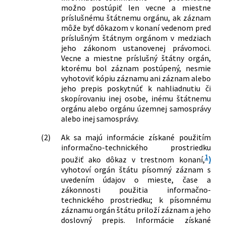
možno postúpiť len vecne a miestne
príslušnému štátnemu orgánu, ak záznam
môže byť dôkazom v konaní vedenom pred
príslušným štátnym orgánom v medziach
jeho zákonom ustanovenej právomoci.
Vecne a miestne príslušný štátny orgán,
ktorému bol záznam postúpený, nesmie
vyhotoviť kópiu záznamu ani záznam alebo
jeho prepis poskytnúť k nahliadnutiu či
skopírovaniu inej osobe, inému štátnemu
orgánu alebo orgánu územnej samosprávy
alebo inej samosprávy.
(2)
Ak sa majú informácie získané použitím
informačno-technického prostriedku
1
použiť ako dôkaz v trestnom konaní,
)
vyhotoví orgán štátu písomný záznam s
uvedením údajov o mieste, čase a
zákonnosti použitia informačno-
technického prostriedku; k písomnému
záznamu orgán štátu priloží záznam a jeho
doslovný prepis. Informácie získané