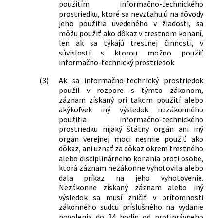
použitím informačno-technického
prostriedku, ktoré sa nevzťahujú na dôvody
jeho použitia uvedeného v žiadosti, sa
môžu použiť ako dôkaz v trestnom konaní,
len ak sa týkajú trestnej činnosti, v
súvislosti s ktorou možno použiť
informačno-technický prostriedok.
(3)
Ak sa informačno-technický prostriedok
použil v rozpore s týmto zákonom,
záznam získaný pri takom použití alebo
akýkoľvek iný výsledok nezákonného
použitia informačno-technického
prostriedku nijaký štátny orgán ani iný
orgán verejnej moci nesmie použiť ako
dôkaz, ani uznať za dôkaz okrem trestného
alebo disciplinárneho konania proti osobe,
ktorá záznam nezákonne vyhotovila alebo
dala príkaz na jeho vyhotovenie.
Nezákonne získaný záznam alebo iný
výsledok sa musí zničiť v prítomnosti
zákonného sudcu príslušného na vydanie
povolenia do 24 hodín od protiprávneho