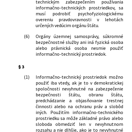
technickým zabezpečením používania
Národnej rady Slovenskej republiky č.
informačno-technických prostriedkov, sa
171/1993 Z.
musí podrobiť psychofyziologickému
291/2009 Z. z.
Zákon o Špecializovanom trestnom
overeniu pravdovravnosti v lehotách
súde a o zmene a doplnení niektorých
určených vedúcim orgánu štátu.
zákonov
(6)
Orgány územnej samosprávy, súkromné
547/2010 Z. z.
Zákon o začlenení Železničnej polície
bezpečnostné služby ani iná fyzická osoba
do Policajného zboru a o zmene a
alebo právnická osoba nesmie použiť
doplnení niektorých zákonov
informačno-technický prostriedok.
404/2015 Z. z.
Zákon, ktorým sa mení a dopĺňa zákon
č. 166/2003 Z. z. o ochrane súkromia
§ 3
pred neoprávneným použitím
informačno-technických prostriedkov
(1)
Informačno-technický prostriedok možno
použiť iba vtedy, ak je to v demokratickej
a o zmene a doplnení niektorých
spoločnosti nevyhnutné na zabezpečenie
zákonov (zákon o ochrane pred
bezpečnosti štátu, obranu štátu,
odpočúvaním) v znení neskorších
predchádzanie a objasňovanie trestnej
predpisov
činnosti alebo na ochranu práv a slobôd
iných. Použitím informačno-technického
prostriedku sa môže základné právo alebo
sloboda obmedziť len v nevyhnutnom
rozsahu a nie dlhšie, ako je to nevyhnutné