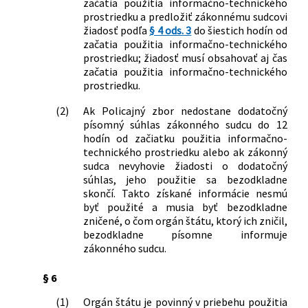
začatia použitia informačno-technického
prostriedku a predložiť zákonnému sudcovi
žiadosť podľa
§ 4 ods. 3
do šiestich hodín od
začatia použitia informačno-technického
prostriedku; žiadosť musí obsahovať aj čas
začatia použitia informačno-technického
prostriedku.
(2)
Ak Policajný zbor nedostane dodatočný
písomný súhlas zákonného sudcu do 12
hodín od začiatku použitia informačno-
technického prostriedku alebo ak zákonný
sudca nevyhovie žiadosti o dodatočný
súhlas, jeho použitie sa bezodkladne
skončí. Takto získané informácie nesmú
byť použité a musia byť bezodkladne
zničené, o čom orgán štátu, ktorý ich zničil,
bezodkladne písomne informuje
zákonného sudcu.
§ 6
(1)
Orgán štátu je povinný v priebehu použitia