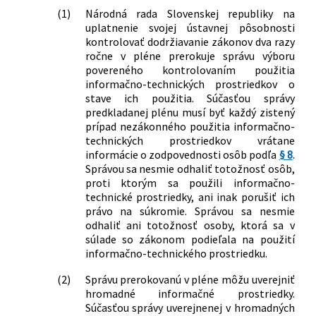
(1)
Národná rada Slovenskej republiky na
uplatnenie svojej ústavnej pôsobnosti
kontrolovať dodržiavanie zákonov dva razy
ročne v pléne prerokuje správu výboru
povereného kontrolovaním použitia
informačno-technických prostriedkov o
stave ich použitia. Súčasťou správy
predkladanej plénu musí byť každý zistený
prípad nezákonného použitia informačno-
technických prostriedkov vrátane
informácie o zodpovednosti osôb podľa
§ 8
.
Správou sa nesmie odhaliť totožnosť osôb,
proti ktorým sa použili informačno-
technické prostriedky, ani inak porušiť ich
právo na súkromie. Správou sa nesmie
odhaliť ani totožnosť osoby, ktorá sa v
súlade so zákonom podieľala na použití
informačno-technického prostriedku.
(2)
Správu prerokovanú v pléne môžu uverejniť
hromadné informačné prostriedky.
Súčasťou správy uverejnenej v hromadných