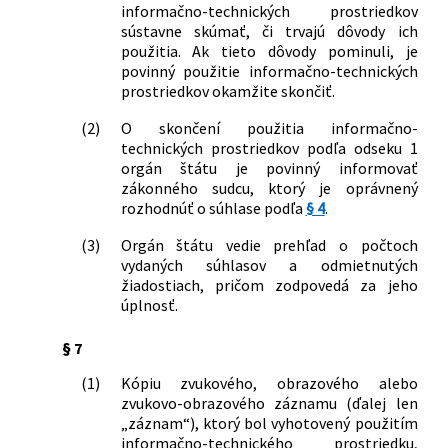
informačno-technických prostriedkov
sústavne skúmať, či trvajú dôvody ich
použitia. Ak tieto dôvody pominuli, je
povinný použitie informačno-technických
prostriedkov okamžite skončiť.
(2)
O skončení použitia informačno-
technických prostriedkov podľa odseku 1
orgán štátu je povinný informovať
zákonného sudcu, ktorý je oprávnený
rozhodnúť o súhlase podľa
§ 4
.
(3)
Orgán štátu vedie prehľad o počtoch
vydaných súhlasov a odmietnutých
žiadostiach, pričom zodpovedá za jeho
úplnosť.
§ 7
(1)
Kópiu zvukového, obrazového alebo
zvukovo-obrazového záznamu (ďalej len
„záznam“), ktorý bol vyhotovený použitím
informačno-technického prostriedku,