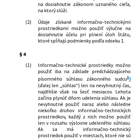
na dosiahnutie zákonom uznaného cieľa,
na ktorý slúži.
(2)
Údaje získané informačno-technickými
prostriedkami možno použiť výlučne na
dosiahnutie účelu pri plnení úloh štátu,
ktoré spĺňajú podmienky podľa odseku 1.
§ 4
(1)
Informačno-technické prostriedky možno
použiť iba na základe predchádzajúceho
6
písomného súhlasu zákonného sudcu
)
(ďalej len „súhlas“) len na nevyhnutný čas,
najdlhšie však na šesť mesiacov. Lehota
začína plynúť dňom udelenia súhlasu. Ak je
nevyhnutné použiť naraz alebo následne
niekoľko druhov informačno-technických
prostriedkov, každý z nich možno použiť
len v rozsahu výslovne udeleného súhlasu.
Ak sa má informačno-technický
prostriedok použiť v miestach, ktoré nie sú