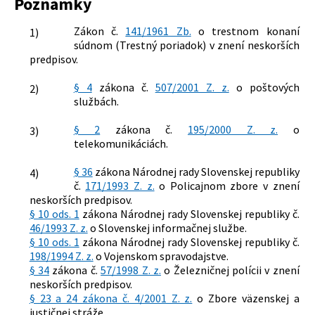
Poznámky
Zákon č.
141/1961 Zb.
o trestnom konaní
1)
súdnom (Trestný poriadok) v znení neskorších
predpisov.
§ 4
zákona č.
507/2001 Z. z.
o poštových
2)
službách.
§ 2
zákona č.
195/2000 Z. z.
o
3)
telekomunikáciách.
§ 36
zákona Národnej rady Slovenskej republiky
4)
č.
171/1993 Z. z.
o Policajnom zbore v znení
neskorších predpisov.
§ 10 ods. 1
zákona Národnej rady Slovenskej republiky č.
46/1993 Z. z.
o Slovenskej informačnej službe.
§ 10 ods. 1
zákona Národnej rady Slovenskej republiky č.
198/1994 Z. z.
o Vojenskom spravodajstve.
§ 34
zákona č.
57/1998 Z. z.
o Železničnej polícii v znení
neskorších predpisov.
§ 23 a 24 zákona č. 4/2001 Z. z.
o Zbore väzenskej a
justičnej stráže.