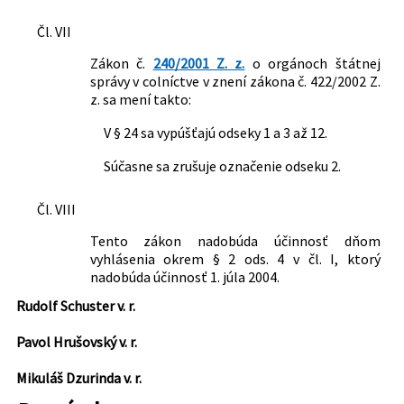
Čl. VII
Zákon č.
240/2001 Z. z.
o orgánoch štátnej
správy v colníctve v znení zákona č. 422/2002 Z.
z. sa mení takto:
V § 24 sa vypúšťajú odseky 1 a 3 až 12.
Súčasne sa zrušuje označenie odseku 2.
Čl. VIII
Tento zákon nadobúda účinnosť dňom
vyhlásenia okrem § 2 ods. 4 v čl. I, ktorý
nadobúda účinnosť 1. júla 2004.
Rudolf Schuster v. r.
Pavol Hrušovský v. r.
Mikuláš Dzurinda v. r.