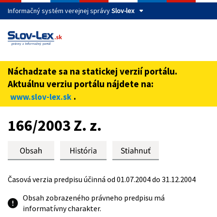
Informačný systém verejnej správy
Slov-lex
Táto stránka je zabezpečená
Buďte pozorní a vždy sa uistite, že zdieľate informácie iba
cez zabezpečenú webovú stránku verejnej správy SR.
Náchadzate sa na statickej verzií portálu.
Zabezpečená stránka vždy začína https:// pred názvom
Aktuálnu verziu portálu nájdete na:
domény webového sídla.
.
www.slov-lex.sk
Preskoč na obsah
166/2003 Z. z.
Časová verzia predpisu účinná od 01.07.2004 do 31.12.2004
Obsah zobrazeného právneho predpisu má
informatívny charakter.