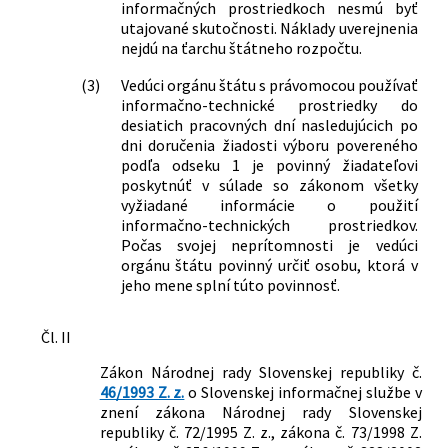
informačných prostriedkoch nesmú byť
utajované skutočnosti. Náklady uverejnenia
nejdú na ťarchu štátneho rozpočtu.
(3)
Vedúci orgánu štátu s právomocou používať
informačno-technické prostriedky do
desiatich pracovných dní nasledujúcich po
dni doručenia žiadosti výboru povereného
podľa odseku 1 je povinný žiadateľovi
poskytnúť v súlade so zákonom všetky
vyžiadané informácie o použití
informačno-technických prostriedkov.
Počas svojej neprítomnosti je vedúci
orgánu štátu povinný určiť osobu, ktorá v
jeho mene splní túto povinnosť.
Čl. II
Zákon Národnej rady Slovenskej republiky č.
46/1993 Z. z.
o Slovenskej informačnej službe v
znení zákona Národnej rady Slovenskej
republiky č. 72/1995 Z. z., zákona č. 73/1998 Z.