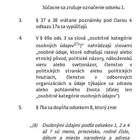
Súčasne sa zrušuje označenie odseku 1.
3.
§ 37 a 38 vrátane poznámky pod čiarou k
odkazu 17a sa vypúšťajú.
4.
V § 69a ods. 3 sa slová „osobitné kategórie
27c
osobných údajov
)“ nahrádzajú slovami
„osobné údaje, ktoré odhaľujú rasový alebo
etnický pôvod, politické názory, náboženskú
vieru alebo svetonázor, členstvo v
politických stranách alebo politických
hnutiach, členstvo v odborových
organizáciách a údaje týkajúce sa zdravia
alebo pohlavného života (ďalej len
„osobitné kategórie osobných údajov").
5.
§ 76a sa dopĺňa odsekom 8, ktorý znie:
„(8)
Osobnými údajmi podľa odsekov 1, 2 a 4
až 7 sú meno, priezvisko, rodné číslo,
dátum a miesto narodenia a adresa