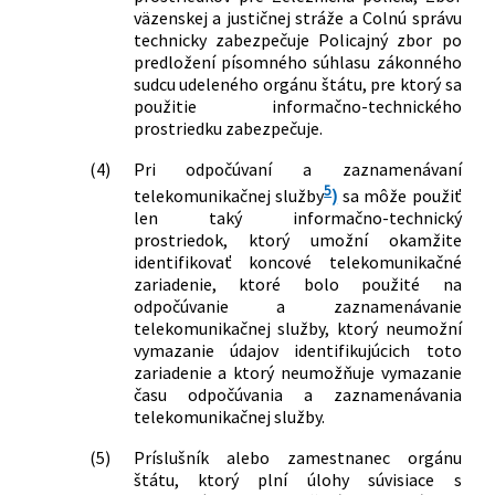
92 ods. 1 zákona č. 757/2004 Z. z. o
väzenskej a justičnej stráže a Colnú správu
súdoch a o zmene a doplnení
technicky zabezpečuje Policajný zbor po
niektorých zákonov v znení neskorších
predložení písomného súhlasu zákonného
predpisov, nesúladu slovného spojenia
sudcu udeleného orgánu štátu, pre ktorý sa
„Špeciálny súd“ v § 10 ods. 4, slovného
použitie informačno-technického
spojenia „a Špeciálny súd“ v § 10 ods. 5,
prostriedku zabezpečuje.
nesúladu § 14, § 16 ods. 2, § 18 ods. 4, §
(4)
Pri odpočúvaní a zaznamenávaní
19 ods. 1 druhej vety, § 21 ods. 2 písm.
5
telekomunikačnej služby
)
sa môže použiť
b), § 22 ods. 2, § 23 ods. 2, § 24 ods. 3,
len taký informačno-technický
nesúladu slovného spojenia „a
prostriedok, ktorý umožní okamžite
Špeciálny súd, ak ide o veci patriace do
identifikovať koncové telekomunikačné
jeho pôsobnosti“ v § 24 ods. 4,
zariadenie, ktoré bolo použité na
slovného spojenia „Špeciálny súd“ za
odpočúvanie a zaznamenávanie
slovami „Najvyšší súd,“ a slovného
telekomunikačnej služby, ktorý neumožní
spojenia „a Špeciálny súd“ v časti vety
vymazanie údajov identifikujúcich toto
za bodkočiarkou v § 56 ods. 2, nesúladu
zariadenie a ktorý neumožňuje vymazanie
§ 196 ods. 1 druhej vety, § 315 druhej
času odpočúvania a zaznamenávania
telekomunikačnej služby.
vety, § 477 písm. d) slov za
bodkočiarkou zákona č. 301/2005 Z. z.
(5)
Príslušník alebo zamestnanec orgánu
Trestný poriadok v znení neskorších
štátu, ktorý plní úlohy súvisiace s
predpisov, nesúladu § 4 ods. 3 zákona