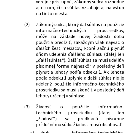
verejne prístupné, zákonný sudca rozhodne
aj o tom, či sa súhlas vzťahuje aj na vstup
na tieto miesta.
(2)
Zákonný sudca, ktorý dal súhlas na použitie
informačno-technických prostriedkov,
môže na základe novej žiadosti dobu
použitia predĺžiť, zakaždým však najviac o
ďalších šesť mesiacov, ktoré začnú plynúť
dňom udelenia ďalšieho súhlasu (ďalej len
„ďalší súhlas“). Ďalší súhlas sa musí udeliť v
písomnej forme najneskôr v posledný deň
plynutia lehoty podľa odseku 1. Ak lehota
podľa odseku 1 uplynie a ďalší súhlas nie je
udelený, použitie informačno-technického
prostriedku sa musí skončiť v posledný deň
lehoty určenej v súhlase.
(3)
Žiadosť o použitie informačno-
technického prostriedku (ďalej len
„žiadosť“) sa predkladá písomne
príslušnému súdu. Žiadosť musí obsahovať
a)
druh informačno-technického