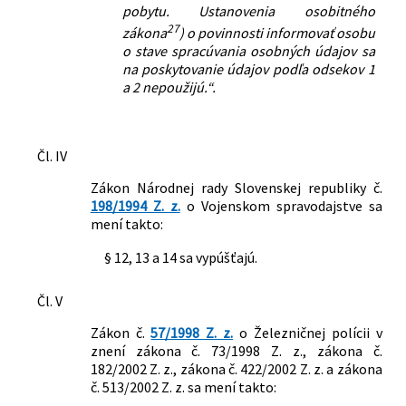
pobytu. Ustanovenia osobitného
27
zákona
) o povinnosti informovať osobu
o stave spracúvania osobných údajov sa
na poskytovanie údajov podľa odsekov 1
a 2 nepoužijú.“.
Čl. IV
Zákon Národnej rady Slovenskej republiky č.
198/1994 Z. z.
o Vojenskom spravodajstve sa
mení takto:
§ 12, 13 a 14 sa vypúšťajú.
Čl. V
Zákon č.
57/1998 Z. z.
o Železničnej polícii v
znení zákona č. 73/1998 Z. z., zákona č.
182/2002 Z. z., zákona č. 422/2002 Z. z. a zákona
č. 513/2002 Z. z. sa mení takto: