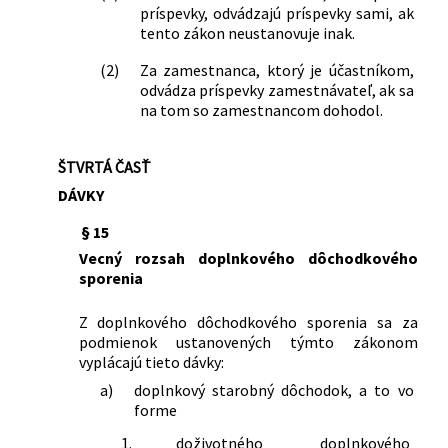
príspevky, odvádzajú príspevky sami, ak
tento zákon neustanovuje inak.
(2)
Za zamestnanca, ktorý je účastníkom,
odvádza príspevky zamestnávateľ, ak sa
na tom so zamestnancom dohodol.
ŠTVRTÁ ČASŤ
DÁVKY
§ 15
Vecný rozsah doplnkového dôchodkového
sporenia
Z doplnkového dôchodkového sporenia sa za
podmienok ustanovených týmto zákonom
vyplácajú tieto dávky:
a)
doplnkový starobný dôchodok, a to vo
forme
1.
doživotného doplnkového