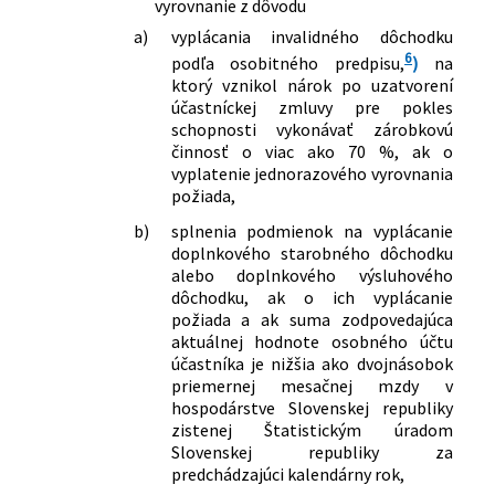
vyrovnanie z dôvodu
a)
vyplácania invalidného dôchodku
6
podľa osobitného predpisu,
)
na
ktorý vznikol nárok po uzatvorení
účastníckej zmluvy pre pokles
schopnosti vykonávať zárobkovú
činnosť o viac ako 70 %, ak o
vyplatenie jednorazového vyrovnania
požiada,
b)
splnenia podmienok na vyplácanie
doplnkového starobného dôchodku
alebo doplnkového výsluhového
dôchodku, ak o ich vyplácanie
požiada a ak suma zodpovedajúca
aktuálnej hodnote osobného účtu
účastníka je nižšia ako dvojnásobok
priemernej mesačnej mzdy v
hospodárstve Slovenskej republiky
zistenej Štatistickým úradom
Slovenskej republiky za
predchádzajúci kalendárny rok,