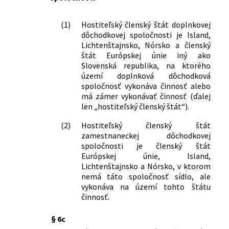
doplnkovej dôchodkovej spoločnosti
275/2021 Z. z.
Oznámenie Národnej banky Slovenska
(1)
Hostiteľský členský štát doplnkovej
o vydaní opatrenia z 21. júna 2021 č.
dôchodkovej spoločnosti je Island,
6/2021, ktorým sa mení a dopĺňa
Lichtenštajnsko, Nórsko a členský
opatrenie Národnej banky Slovenska z
štát Európskej únie iný ako
15. apríla 2014 č. 7/2014 o
Slovenská republika, na ktorého
náležitostiach o udelenie
území doplnková dôchodková
predchádzajúceho súhlasu Národnej
spoločnosť vykonáva činnosť alebo
banky Slovenska podľa zákona č.
má zámer vykonávať činnosť (ďalej
len „hostiteľský členský štát“).
650/2004 Z. z. o doplnkovom
dôchodkovom sporení a o zmene a
(2)
Hostiteľský členský štát
doplnení niektorých zákonov v znení
zamestnaneckej dôchodkovej
neskorších predpisov
spoločnosti je členský štát
353/2023 Z. z.
Opatrenie Ministerstva práce,
Európskej únie, Island,
sociálnych vecí a rodiny Slovenskej
Lichtenštajnsko a Nórsko, v ktorom
republiky, ktorým sa mení a dopĺňa
nemá táto spoločnosť sídlo, ale
opatrenie Ministerstva práce,
vykonáva na území tohto štátu
sociálnych vecí a rodiny Slovenskej
činnosť.
republiky č. 411/2019 Z. z., ktorým sa
§ 6c
ustanovujú vzory výpisov z osobného