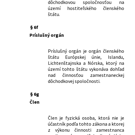
dôchodkovou spoločnosťou na
ktorým sa mení a dopĺňa opatrenie
území hostiteľského členského
Národnej banky Slovenska č. 180/2012
štátu.
Z. z. o metódach a postupoch určenia
hodnoty majetku v dôchodkovom
§ 6f
fonde a doplnkovom dôchodkovom
Príslušný orgán
fonde v znení opatrenia č. 38/2013 Z. z.
Príslušný orgán je orgán členského
štátu Európskej únie, Islandu,
Lichtenštajnska a Nórska, ktorý na
území tohto štátu vykonáva dohľad
nad činnosťou zamestnaneckej
dôchodkovej spoločnosti.
§ 6g
Člen
Člen je fyzická osoba, ktorá nie je
účastník podľa tohto zákona a ktorej
z výkonu činnosti zamestnanca