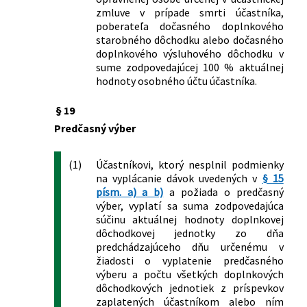
zmluve v prípade smrti účastníka,
poberateľa dočasného doplnkového
starobného dôchodku alebo dočasného
doplnkového výsluhového dôchodku v
sume zodpovedajúcej 100 % aktuálnej
hodnoty osobného účtu účastníka.
§ 19
Predčasný výber
(1)
Účastníkovi, ktorý nesplnil podmienky
na vyplácanie dávok uvedených v
§ 15
písm. a) a b)
a požiada o predčasný
výber, vyplatí sa suma zodpovedajúca
súčinu aktuálnej hodnoty doplnkovej
dôchodkovej jednotky zo dňa
predchádzajúceho dňu určenému v
žiadosti o vyplatenie predčasného
výberu a počtu všetkých doplnkových
dôchodkových jednotiek z príspevkov
zaplatených účastníkom alebo ním