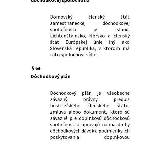
dôchodkovej spoločnosti
dôchodkovou správcovskou
spoločnosťou a doplnkovou
Domovský členský štát
dôchodkovou spoločnosťou na účely
zamestnaneckej dôchodkovej
vykonávania dohľadu
spoločnosti je Island,
206/2025 Z. z.
Opatrenie Ministerstva práce,
Lichtenštajnsko, Nórsko a členský
sociálnych vecí a rodiny Slovenskej
štát Európskej únie iný ako
republiky, ktorým sa ustanovujú vzory
Slovenská republika, v ktorom má
výpisov z osobného účtu a výkazov v
táto spoločnosť sídlo.
doplnkovom dôchodkovom sporení a
informácia o dávkach z doplnkového
§ 6e
dôchodkového sporenia
Dôchodkový plán
299/2025 Z. z.
Opatrenie Ministerstva práce,
sociálnych vecí a rodiny Slovenskej
Dôchodkový plán je všeobecne
republiky, ktorým sa ustanovuje obsah,
záväzný právny predpis
štruktúra, podmienky a spôsob
hostiteľského členského štátu,
priebežnej aktualizácie a lehoty na
zmluva alebo dokument, ktoré sú
zverejnenie kľúčových informácií o
záväzné pre doplnkovú dôchodkovú
príspevkovom doplnkovom
spoločnosť a upravujú najmä druhy
dôchodkovom fonde
dôchodkových dávok a podmienky ich
374/2025 Z. z.
Opatrenie Národnej banky Slovenska,
poskytovania doplnkovou