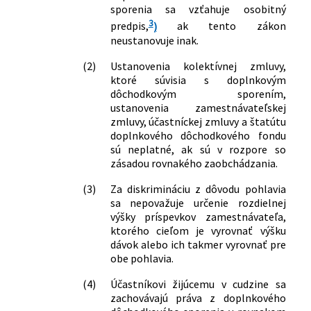
sporenia sa vzťahuje osobitný
3
predpis,
)
ak tento zákon
neustanovuje inak.
(2)
Ustanovenia kolektívnej zmluvy,
ktoré súvisia s doplnkovým
dôchodkovým sporením,
ustanovenia zamestnávateľskej
zmluvy, účastníckej zmluvy a štatútu
doplnkového dôchodkového fondu
sú neplatné, ak sú v rozpore so
zásadou rovnakého zaobchádzania.
(3)
Za diskrimináciu z dôvodu pohlavia
sa nepovažuje určenie rozdielnej
výšky príspevkov zamestnávateľa,
ktorého cieľom je vyrovnať výšku
dávok alebo ich takmer vyrovnať pre
obe pohlavia.
(4)
Účastníkovi žijúcemu v cudzine sa
zachovávajú práva z doplnkového