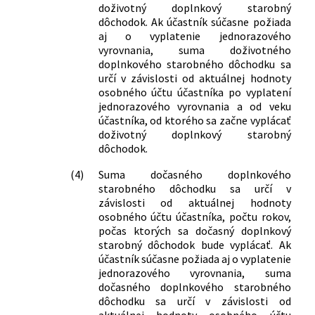
doživotný doplnkový starobný
dôchodok. Ak účastník súčasne požiada
aj o vyplatenie jednorazového
vyrovnania, suma doživotného
doplnkového starobného dôchodku sa
určí v závislosti od aktuálnej hodnoty
osobného účtu účastníka po vyplatení
jednorazového vyrovnania a od veku
účastníka, od ktorého sa začne vyplácať
doživotný doplnkový starobný
dôchodok.
(4)
Suma dočasného doplnkového
starobného dôchodku sa určí v
závislosti od aktuálnej hodnoty
osobného účtu účastníka, počtu rokov,
počas ktorých sa dočasný doplnkový
starobný dôchodok bude vyplácať. Ak
účastník súčasne požiada aj o vyplatenie
jednorazového vyrovnania, suma
dočasného doplnkového starobného
dôchodku sa určí v závislosti od
aktuálnej hodnoty osobného účtu