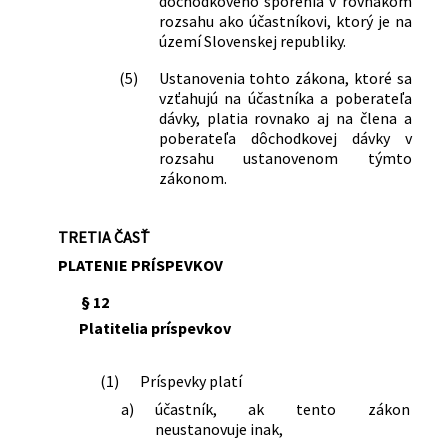
dôchodkového sporenia v rovnakom
rozsahu ako účastníkovi, ktorý je na
území Slovenskej republiky.
(5)
Ustanovenia tohto zákona, ktoré sa
vzťahujú na účastníka a poberateľa
dávky, platia rovnako aj na člena a
poberateľa dôchodkovej dávky v
rozsahu ustanovenom týmto
zákonom.
TRETIA ČASŤ
PLATENIE PRÍSPEVKOV
§ 12
Platitelia príspevkov
(1)
Príspevky platí
a)
účastník, ak tento zákon
neustanovuje inak,