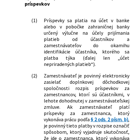
príspevkov
(1)
Príspevky sa platia na účet v banke
alebo v pobočke zahraničnej banky
určený výlučne na účely prijímania
platieb od účastníkov a
zamestnávateľov do okamihu
identifikácie účastníka, ktorého sa
platba týka (ďalej len „účet
nepriradených platieb“).
(2)
Zamestnávateľ je povinný elektronicky
zasielať doplnkovej dôchodkovej
spoločnosti rozpis príspevkov za
zamestnancov, ktorí sú účastníkmi, v
lehote dohodnutej v zamestnávateľskej
zmluve. Ak zamestnávateľ platí
príspevky za zamestnanca, ktorý
vykonáva prácu podľa
§ 2 ods. 2 písm. b)
,
je povinný tieto platby v rozpise označiť
spôsobom, ktorý vyjadruje skutočnosť,
že ide o zamestnanca, ktorý vykonáva