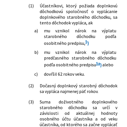
(1)
Účastníkovi, ktorý požiada doplnkovú
dôchodkovú spoločnosť o vyplácanie
doplnkového starobného dôchodku, sa
tento dôchodok vypláca, ak
a)
mu vznikol nárok na výplatu
starobného dôchodku podľa
5
osobitného predpisu,
)
b)
mu vznikol nárok na výplatu
predčasného starobného dôchodku
5a
podľa osobitného predpisu
)
alebo
c)
dovŕšil 62 rokov veku.
(2)
Dočasný doplnkový starobný dôchodok
sa vypláca najmenej päť rokov.
(3)
Suma doživotného doplnkového
starobného dôchodku sa určí v
závislosti od aktuálnej hodnoty
osobného účtu účastníka a od veku
účastníka, od ktorého sa začne vyplácať