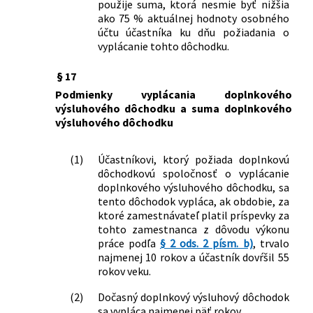
použije suma, ktorá nesmie byť nižšia
ako 75 % aktuálnej hodnoty osobného
účtu účastníka ku dňu požiadania o
vyplácanie tohto dôchodku.
§ 17
Podmienky vyplácania doplnkového
výsluhového dôchodku a suma doplnkového
výsluhového dôchodku
(1)
Účastníkovi, ktorý požiada doplnkovú
dôchodkovú spoločnosť o vyplácanie
doplnkového výsluhového dôchodku, sa
tento dôchodok vypláca, ak obdobie, za
ktoré zamestnávateľ platil príspevky za
tohto zamestnanca z dôvodu výkonu
práce podľa
§ 2 ods. 2 písm. b)
, trvalo
najmenej 10 rokov a účastník dovŕšil 55
rokov veku.
(2)
Dočasný doplnkový výsluhový dôchodok
sa vypláca najmenej päť rokov.