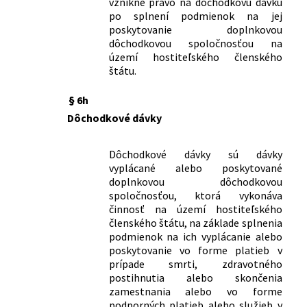
vznikne právo na dôchodkovú dávku
po splnení podmienok na jej
poskytovanie doplnkovou
dôchodkovou spoločnosťou na
území hostiteľského členského
štátu.
§ 6h
Dôchodkové dávky
Dôchodkové dávky sú dávky
vyplácané alebo poskytované
doplnkovou dôchodkovou
spoločnosťou, ktorá vykonáva
činnosť na území hostiteľského
členského štátu, na základe splnenia
podmienok na ich vyplácanie alebo
poskytovanie vo forme platieb v
prípade smrti, zdravotného
postihnutia alebo skončenia
zamestnania alebo vo forme
podporných platieb alebo služieb v