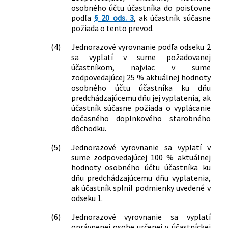
osobného účtu účastníka do poisťovne
podľa
§ 20 ods. 3
, ak účastník súčasne
požiada o tento prevod.
(4)
Jednorazové vyrovnanie podľa odseku 2
sa vyplatí v sume požadovanej
účastníkom, najviac v sume
zodpovedajúcej 25 % aktuálnej hodnoty
osobného účtu účastníka ku dňu
predchádzajúcemu dňu jej vyplatenia, ak
účastník súčasne požiada o vyplácanie
dočasného doplnkového starobného
dôchodku.
(5)
Jednorazové vyrovnanie sa vyplatí v
sume zodpovedajúcej 100 % aktuálnej
hodnoty osobného účtu účastníka ku
dňu predchádzajúcemu dňu vyplatenia,
ak účastník splnil podmienky uvedené v
odseku 1.
(6)
Jednorazové vyrovnanie sa vyplatí
oprávnenej osobe určenej v účastníckej