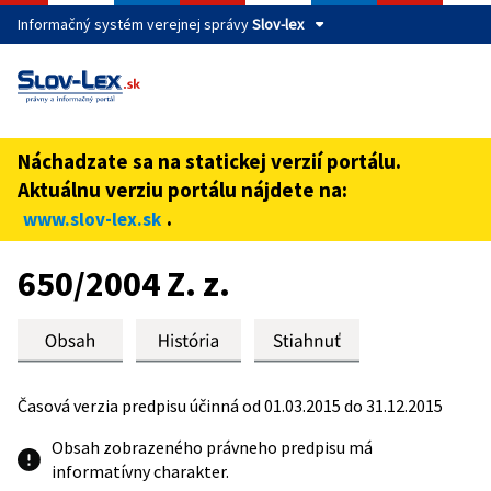
Informačný systém verejnej správy
Slov-lex
Táto stránka je zabezpečená
Buďte pozorní a vždy sa uistite, že zdieľate informácie iba
cez zabezpečenú webovú stránku verejnej správy SR.
Náchadzate sa na statickej verzií portálu.
Zabezpečená stránka vždy začína https:// pred názvom
Aktuálnu verziu portálu nájdete na:
domény webového sídla.
.
www.slov-lex.sk
Preskoč na obsah
650/2004 Z. z.
Časová verzia predpisu účinná od 01.03.2015 do 31.12.2015
Obsah zobrazeného právneho predpisu má
informatívny charakter.