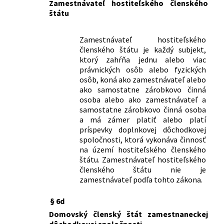
účtu a výkazov v doplnkovom
Zamestnávateľ hostiteľského členského
dôchodkovom sporení
štátu
9/2024 R. o.
Opatrenie Národnej banky Slovenska o
ročných správach a polročných
Zamestnávateľ hostiteľského
správach predkladaných doplnkovou
členského štátu je každý subjekt,
dôchodkovou spoločnosťou
ktorý zahŕňa jednu alebo viac
10/2024 R. o.
Opatrenie Národnej banky Slovenska o
právnických osôb alebo fyzických
predkladaní výkazov dôchodkovou
osôb, koná ako zamestnávateľ alebo
správcovskou spoločnosťou a
ako samostatne zárobkovo činná
osoba alebo ako zamestnávateľ a
doplnkovou dôchodkovou
samostatne zárobkovo činná osoba
spoločnosťou na účely vykonávania
a má zámer platiť alebo platí
dohľadu
príspevky doplnkovej dôchodkovej
138/2024 Z. z.
Oznámenie Národnej banky Slovenska
spoločnosti, ktorá vykonáva činnosť
o vydaní opatrenia z 3. júna 2024 č.
na území hostiteľského členského
2/2024 o ročných správach a
štátu. Zamestnávateľ hostiteľského
polročných správach predkladaných
členského štátu nie je
doplnkovou dôchodkovou
zamestnávateľ podľa tohto zákona.
spoločnosťou
155/2024 Z. z.
Oznámenie Národnej banky Slovenska
§ 6d
o vydaní opatrenia z 3. júna 2024 č.
Domovský členský štát zamestnaneckej
3/2024 o predkladaní výkazov