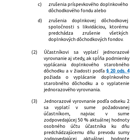
c)
zrušenia príspevkového doplnkového
dôchodkového fondu alebo
d)
zrušenia doplnkovej dôchodkovej
spoločnosti s likvidáciou, ktorému
predchádza zrušenie všetkých
doplnkových dôchodkových fondov.
(2)
Účastníkovi sa vyplatí jednorazové
vyrovnanie aj vtedy, ak spĺňa podmienky
vyplácania doplnkového starobného
dôchodku a v žiadosti podľa
§ 20 ods. 4
požiada o vyplácanie doplnkového
starobného dôchodku a o vyplatenie
jednorazového vyrovnania.
(3)
Jednorazové vyrovnanie podľa odseku 2
sa vyplatí v sume požadovanej
účastníkom, najviac v sume
zodpovedajúcej 50 % aktuálnej hodnoty
osobného účtu účastníka ku dňu
predchádzajúcemu dňu prevodu sumy
zodpovedajúcej aktuálnej hodnote