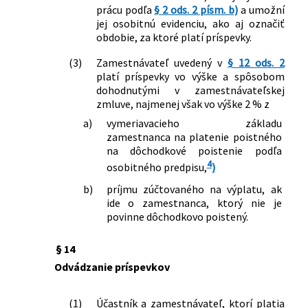
prácu podľa
§ 2 ods. 2 písm. b)
a umožní
jej osobitnú evidenciu, ako aj označiť
obdobie, za ktoré platí príspevky.
(3)
Zamestnávateľ uvedený v
§ 12 ods. 2
platí príspevky vo výške a spôsobom
dohodnutými v zamestnávateľskej
zmluve, najmenej však vo výške 2 % z
a)
vymeriavacieho základu
zamestnanca na platenie poistného
na dôchodkové poistenie podľa
4
osobitného predpisu,
)
b)
príjmu zúčtovaného na výplatu, ak
ide o zamestnanca, ktorý nie je
povinne dôchodkovo poistený.
§ 14
Odvádzanie príspevkov
(1)
Účastník a zamestnávateľ, ktorí platia