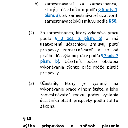
b)
zamestnávateľ za zamestnanca,
ktorý je účastníkom podľa
§ 5 ods. 1
písm. a)
, ak zamestnávateľ uzatvoril
zamestnávateľskú zmluvu podľa
§ 58
.
(2)
Za zamestnanca, ktorý vykonáva prácu
podľa
§ 2 ods. 2 písm. b)
a má
uzatvorenú účastnícku zmluvu, platí
príspevky zamestnávateľ, a to od
prvého dňa výkonu práce podľa
§ 2 ods. 2
písm. b)
. Účastník počas obdobia
vykonávania týchto prác môže platiť
príspevky.
(3)
Účastník, ktorý je vyslaný na
vykonávanie práce v inom štáte, a jeho
zamestnávateľ môžu počas vyslania
účastníka platiť príspevky podľa tohto
zákona.
§ 13
Výška príspevkov a spôsob platenia