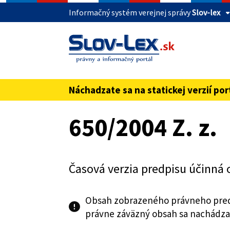
Informačný systém verejnej správy
Slov-lex
Táto stránka je zabezpečená
Buďte pozorní a vždy sa uistite, že zdieľate 
webovú stránku verejnej správy SR. Zabezpeče
pred názvom domény webového sídla.
Náchadzate sa na statickej verzií por
Preskoč na obsah
650/2004 Z. z.
Časová verzia predpisu účinná 
Obsah zobrazeného právneho pred
právne záväzný obsah sa nachádza