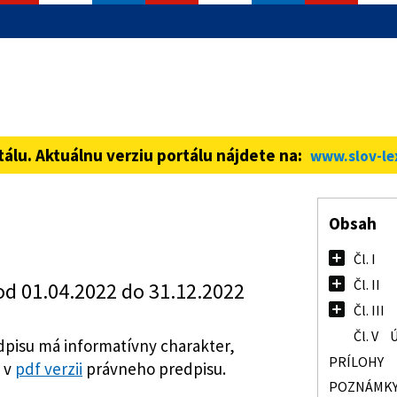
informácie iba cez zabezpečenú
ná stránka vždy začína https://
tálu. Aktuálnu verziu portálu nájdete na:
www.slov-le
Obsah
Čl. I
Čl. II
od 01.04.2022 do 31.12.2022
Čl. III
Čl. V
Ú
pisu má informatívny charakter,
PRÍLOHY
 v
pdf verzii
právneho predpisu.
POZNÁMK