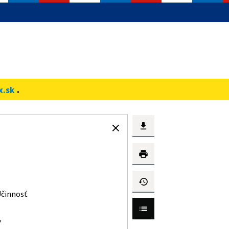
.
x.sk
činnosť
Y