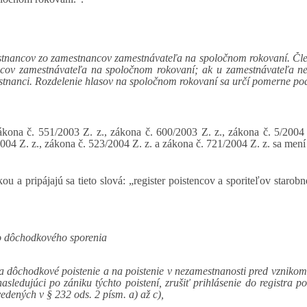
stnancov zo zamestnancov zamestnávateľa na spoločnom rokovaní. Čl
ncov zamestnávateľa na spoločnom rokovaní; ak u zamestnávateľa ne
estnanci. Rozdelenie hlasov na spoločnom rokovaní sa určí pomerne p
kona č. 551/2003 Z. z., zákona č. 600/2003 Z. z., zákona č. 5/2004 
004 Z. z., zákona č. 523/2004 Z. z. a zákona č. 721/2004 Z. z. sa mení 
ou a pripájajú sa tieto slová: „register poistencov a sporiteľov star
ého dôchodkového sporenia
 dôchodkové poistenie a na poistenie v nezamestnanosti pred vznikom 
sledujúci po zániku týchto poistení, zrušiť prihlásenie do registra 
dených v § 232 ods. 2 písm. a) až c),