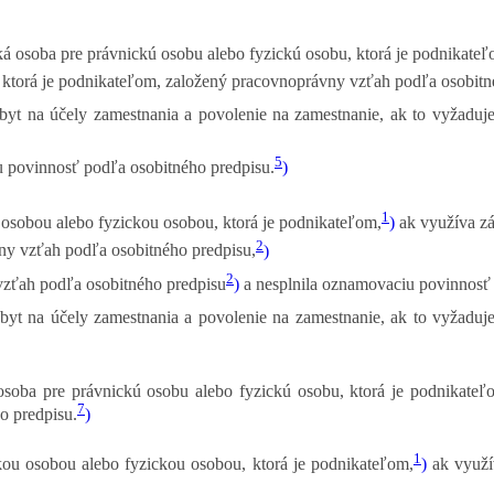
cká osoba pre právnickú osobu alebo fyzickú osobu, ktorá je podnikate
 ktorá je podnikateľom, založený pracovnoprávny vzťah podľa osobitn
t na účely zamestnania a povolenie na zamestnanie, ak to vyžaduje
5
 povinnosť podľa osobitného predpisu.
)
1
osobou alebo fyzickou osobou, ktorá je podnikateľom,
)
ak využíva zá
2
ny vzťah podľa osobitného predpisu,
)
2
vzťah podľa osobitného predpisu
)
a nesplnila oznamovaciu povinnosť 
t na účely zamestnania a povolenie na zamestnanie, ak to vyžaduje
 osoba pre právnickú osobu alebo fyzickú osobu, ktorá je podnikateľ
7
o predpisu.
)
1
kou osobou alebo fyzickou osobou, ktorá je podnikateľom,
)
ak využí