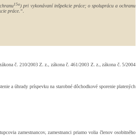
15a
ochranu
) pri vykonávaní inšpekcie práce; o spoluprácu a ochranu
cie práce.“.
zákona č. 210/2003 Z. z., zákona č. 461/2003 Z. z., zákona č. 5/2004
istenie a úhrady príspevku na starobné dôchodkové sporenie platených
stupcovia zamestnancov, zamestnanci priamo volia členov osobitného