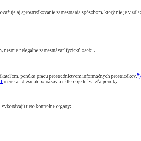
ovažuje aj sprostredkovanie zamestnania spôsobom, ktorý nie je v súl
m, nesmie nelegálne zamestnávať fyzickú osobu.
9
nikateľom, ponúka prácu prostredníctvom informačných prostriedkov,
)
 1
meno a adresu alebo názov a sídlo objednávateľa ponuky.
 vykonávajú tieto kontrolné orgány: