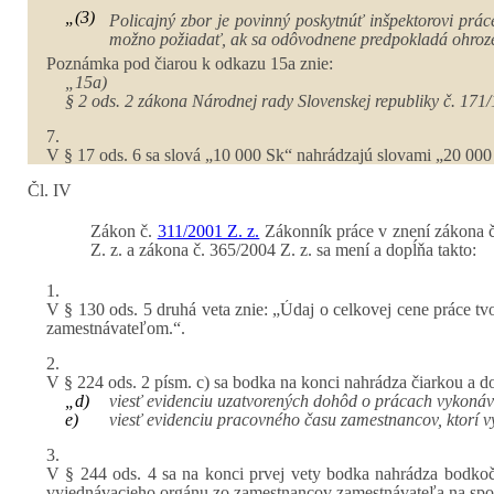
„(3)
Policajný zbor je povinný poskytnúť inšpektorovi prá
možno požiadať, ak sa odôvodnene predpokladá ohrozen
Poznámka pod čiarou k odkazu 15a znie:
„15a)
§ 2 ods. 2 zákona Národnej rady Slovenskej republiky č. 171/
7.
V § 17 ods. 6 sa slová „10 000 Sk“ nahrádzajú slovami „20 000
Čl. IV
Zákon č.
311/2001 Z. z.
Zákonník práce v znení zákona č.
Z. z. a zákona č. 365/2004 Z. z. sa mení a dopĺňa takto:
1.
V § 130 ods. 5 druhá veta znie: „Údaj o celkovej cene práce tv
zamestnávateľom.“.
2.
V § 224 ods. 2 písm. c) sa bodka na konci nahrádza čiarkou a dop
„d)
viesť evidenciu uzatvorených dohôd o prácach vykoná
e)
viesť evidenciu pracovného času zamestnancov, ktorí v
3.
V § 244 ods. 4 sa na konci prvej vety bodka nahrádza bodkoči
vyjednávacieho orgánu zo zamestnancov zamestnávateľa na spo