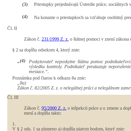
(3)
Priestupky prejednávajú Ústredie práce, sociálnych v
(4)
Na konanie o priestupkoch sa vzťahuje osobitný pre
Čl. II
Zákon č.
231/1999 Z. z.
o štátnej pomoci v znení zákona č
§ 2 sa dopĺňa odsekom 4, ktorý znie:
„(4)
Poskytovateľ neposkytne štátnu pomoc podnikateľovi
výsledku kontroly. Podnikateľ preukazuje neporušeni
mesiace.“.
Poznámka pod čiarou k odkazu 8a znie:
„8a)
Zákon č. 82/2005 Z. z. o nelegálnej práci a nelegálnom zame
Čl. III
Zákon č.
95/2000 Z. z.
o inšpekcii práce a o zmene a dopl
mení a dopĺňa takto:
1.
V § 2 ods. 1 sa písmeno a) dopĺňa piatym bodom, ktorý znie: