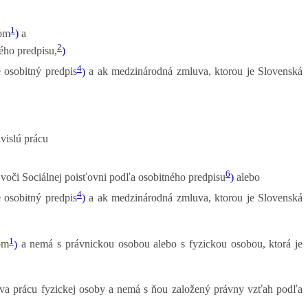
1
ľom
)
a
2
ého predpisu,
)
4
 osobitný predpis
)
a ak medzinárodná zmluva, ktorou je Slovenská
vislú prácu
6
voči Sociálnej poisťovni podľa osobitného predpisu
)
alebo
4
 osobitný predpis
)
a ak medzinárodná zmluva, ktorou je Slovenská
1
om
)
a nemá s právnickou osobou alebo s fyzickou osobou, ktorá je
va prácu fyzickej osoby a nemá s ňou založený právny vzťah podľa