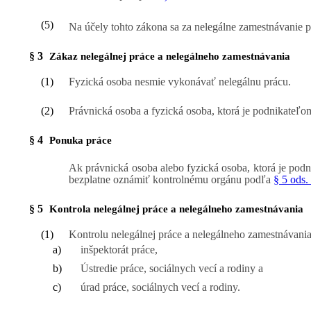
(5)
Na účely tohto zákona sa za nelegálne zamestnávanie p
§ 3
Zákaz nelegálnej práce a nelegálneho zamestnávania
(1)
Fyzická osoba nesmie vykonávať nelegálnu prácu.
(2)
Právnická osoba a fyzická osoba, ktorá je podnikateľo
§ 4
Ponuka práce
Ak právnická osoba alebo fyzická osoba, ktorá je pod
bezplatne oznámiť kontrolnému orgánu podľa
§ 5 ods.
§ 5
Kontrola nelegálnej práce a nelegálneho zamestnávania
(1)
Kontrolu nelegálnej práce a nelegálneho zamestnávania
a)
inšpektorát práce,
b)
Ústredie práce, sociálnych vecí a rodiny a
c)
úrad práce, sociálnych vecí a rodiny.