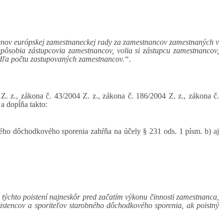
enov európskej zamestnaneckej rady za zamestnancov zamestnaných v
pôsobia zástupcovia zamestnancov, volia si zástupcu zamestnancov,
odľa počtu zastupovaných zamestnancov.“.
Z. z., zákona č. 43/2004 Z. z., zákona č. 186/2004 Z. z., zákona č.
a dopĺňa takto:
obného dôchodkového sporenia zahŕňa na účely § 231 ods. 1 písm. b) aj
týchto poistení najneskôr pred začatím výkonu činnosti zamestnanca,
poistencov a sporiteľov starobného dôchodkového sporenia, ak poistný