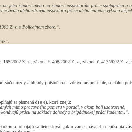
ce na jeho žiadosť alebo na žiadosť inšpektorátu práce spoluprácu a 
ie života alebo zdravia inšpektora práce alebo marenie výkonu inšpek
1993 Z. z. o Policajnom zbore.“.
 Sk“.
 165/2002 Z. z., zákona č. 408/2002 Z. z., zákona č. 413/2002 Z. z., 
orí súčet mzdy a úhrady poistného na zdravotné poistenie, sociálne po
ĺňajú sa písmená d) a e), ktoré znejú:
vaných mimo pracovného pomeru v poradí, v akom boli uzatvorené,
ykonávajú prácu na základe dohody o brigádnickej práci študentov.“.
arkou a pripájajú sa tieto slová: „ak u zamestnávateľa nepôsobia zá
ločnom rokovaní.“.