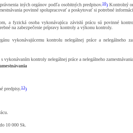
10
oprávnenia iných orgánov podľa osobitných predpisov.
)
Kontrolný or
mestnávania povinné spolupracovať a poskytovať si potrebné informáci
ľom, a fyzická osoba vykonávajúca závislú prácu sú povinné kontr
trebné na zabezpečenie prípravy kontroly a výkonu kontroly.
gánu vykonávajúcemu kontrolu nelegálnej práce a nelegálneho zame
 s vykonávaním kontroly nelegálnej práce a nelegálneho zamestnávania
zamestnávania
13
é predpisy.
)
rácu.
do 10 000 Sk.