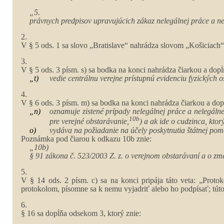
„5.
právnych predpisov upravujúcich zákaz nelegálnej práce a n
2.
V § 5 ods. 1 sa slovo „Bratislave“ nahrádza slovom „Košiciach“
3.
V § 5 ods. 3 písm. s) sa bodka na konci nahrádza čiarkou a dopĺň
„t)
vedie centrálnu verejne prístupnú evidenciu fyzických
4.
V § 6 ods. 3 písm. m) sa bodka na konci nahrádza čiarkou a dopĺ
„n)
oznamuje zistené prípady nelegálnej práce a nelegálne
10b
pre verejné obstarávanie,
) a ak ide o cudzinca, kto
o)
vydáva na požiadanie na účely poskytnutia štátnej pom
Poznámka pod čiarou k odkazu 10b znie:
„10b)
§ 91 zákona č. 523/2003 Z. z. o verejnom obstarávaní a o zmen
5.
V § 14 ods. 2 písm. c) sa na konci pripája táto veta: „Prot
protokolom, písomne sa k nemu vyjadriť alebo ho podpísať; túto
6.
§ 16 sa dopĺňa odsekom 3, ktorý znie: