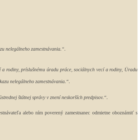
kazu nelegálneho zamestnávania.“.
í a rodiny, príslušnému úradu práce, sociálnych vecí a rodiny, Úradu
zákazu nelegálneho zamestnávania.“.
strednej štátnej správy v znení neskorších predpisov.“.
amestnávateľa alebo ním poverený zamestnanec odmietne oboznámiť s