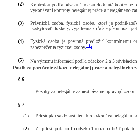
(2)
Kontrolou podľa odseku 1 nie sú dotknuté kontrolné 
vykonávaní kontroly nelegálnej práce a nelegálneho za
(3)
Právnická osoba, fyzická osoba, ktorá je podnikate
poskytovať doklady, vyjadrenia a ďalšie písomnosti po
(4)
Fyzická osoba je povinná predložiť kontrolnému or
11
zabezpečenia fyzickej osoby.
)
(5)
Na výmenu informácií podľa odsekov 2 a 3 súvisiacich
Postih za porušenie zákazu nelegálnej práce a nelegálneho 
§ 6
Postihy za nelegálne zamestnávanie upravujú osobitn
§ 7
(1)
Priestupku sa dopustí ten, kto vykonáva nelegálnu p
(2)
Za priestupok podľa odseku 1 možno uložiť pokutu 