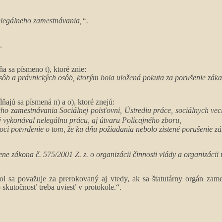
elegálneho zamestnávania,“.
.
a sa písmeno t), ktoré znie:
 osôb a právnických osôb, ktorým bola uložená pokuta za porušenie zá
ňajú sa písmená n) a o), ktoré znejú:
ho zamestnávania Sociálnej poisťovni, Ústrediu práce, sociálnych vec
rý vykonával nelegálnu prácu, aj útvaru Policajného zboru,
oci potvrdenie o tom, že ku dňu požiadania nebolo zistené porušenie 
e zákona č. 575/2001 Z. z. o organizácii činnosti vlády a organizácii ú
okol sa považuje za prerokovaný aj vtedy, ak sa štatutárny orgán z
 skutočnosť treba uviesť v protokole.“.