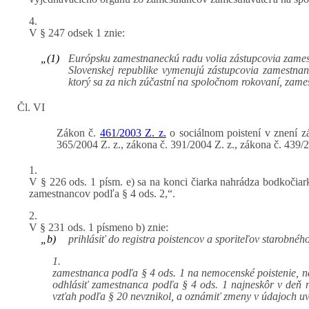
4.
V § 247 odsek 1 znie:
„(1)
Európsku zamestnaneckú radu volia zástupcovia zame
Slovenskej republike vymenujú zástupcovia zamestna
ktorý sa za nich zúčastní na spoločnom rokovaní, zam
Čl. VI
Zákon č.
461/2003 Z. z.
o sociálnom poistení v znení zá
365/2004 Z. z., zákona č. 391/2004 Z. z., zákona č. 439/2
1.
V § 226 ods. 1 písm. e) sa na konci čiarka nahrádza bodkočiark
zamestnancov podľa § 4 ods. 2,“.
2.
V § 231 ods. 1 písmeno b) znie:
„b)
prihlásiť do registra poistencov a sporiteľov starobn
1.
zamestnanca podľa § 4 ods. 1 na nemocenské poistenie, na
odhlásiť zamestnanca podľa § 4 ods. 1 najneskôr v deň na
vzťah podľa § 20 nevznikol, a oznámiť zmeny v údajoch uve