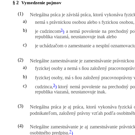
§ 2
Vymedzenie pojmov
(1)
Nelegálna práca je závislá práca, ktorú vykonáva fyzi
a)
nemá s právnickou osobou alebo s fyzickou osobou,
3
b)
je cudzincom
)
a nemá povolenie na prechodný poby
republika viazaná, neustanovuje inak alebo
c)
je uchádzačom o zamestnanie a nesplní oznamovaciu
(2)
Nelegálne zamestnávanie je zamestnávanie právnickou 
a)
fyzickej osoby a nemá s ňou založený pracovnopráv
b)
fyzickej osoby, má s ňou založený pracovnoprávny 
3
c)
cudzinca,
)
ktorý nemá povolenie na prechodný poby
republika viazaná, neustanovuje inak.
(3)
Nelegálna práca je aj práca, ktorú vykonáva fyzická
podnikateľom, založený právny vzťah podľa osobitnéh
(4)
Nelegálne zamestnávanie je aj zamestnávanie právnic
7
osobitného predpisu.
)