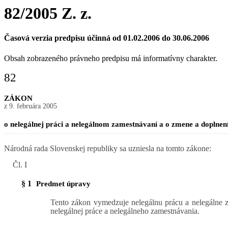
82/2005 Z. z.
Časová verzia predpisu účinná od 01.02.2006 do 30.06.2006
Obsah zobrazeného právneho predpisu má informatívny charakter.
82
ZÁKON
z 9. februára 2005
o nelegálnej práci a nelegálnom zamestnávaní a o zmene a doplnen
Národná rada Slovenskej republiky sa uzniesla na tomto zákone:
Čl. I
§ 1
Predmet úpravy
Tento zákon vymedzuje nelegálnu prácu a nelegálne z
nelegálnej práce a nelegálneho zamestnávania.