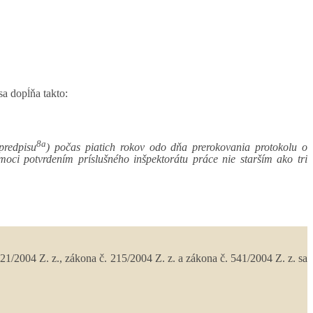
sa dopĺňa takto:
8a
predpisu
) počas piatich rokov odo dňa prerokovania protokolu o
moci potvrdením príslušného inšpektorátu práce nie starším ako tri
21/2004 Z. z., zákona č. 215/2004 Z. z. a zákona č. 541/2004 Z. z. sa