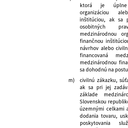
ktorá je úplne
388/2024 Z. z.
Zákon, ktorým sa 
organizáciou al
o príspevkoch z 
inštitúciou, ak sa 
doplnení niektor
osobitných pra
predpisov a ktor
medzinárodnou org
zákony
finančnou inštitúcio
153/2025 Z. z.
Zákon, ktorým sa 
návrhov alebo civiln
o dani z príjmov 
financovaná medz
zmene a doplnen
medzinárodnou finan
385/2025 Z. z.
Zákon, ktorým sa 
sa dohodnú na postup
o dani z pridanej
m)
civilnú zákazku, súť
predpisov a ktor
ak sa pri jej zadáv
zákony
základe medzinár
88/2026 Z. z.
Zákon, ktorým sa 
Slovenskou republiko
posudzovaní zho
územnými celkami a
výrobku na trhu 
dodania tovaru, us
zákonov v znení 
poskytovania sl
menia a dopĺňajú