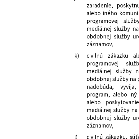
sa menia a dopĺň
zaradenie, poskytn
142/2024 Z. z.
Zákon o mimoriad
alebo iného komunik
investície a pre 
programovej služby
siete a o zmene 
mediálnej služby na
179/2024 Z. z.
Zákon, ktorým sa 
obdobnej služby ur
o verejnom obsta
záznamov,
niektorých zákon
k)
civilnú zákazku al
ktorým sa menia 
programovej služb
201/2024 Z. z.
Zákon, ktorým sa 
mediálnej služby n
o organizácii činn
obdobnej služby na 
štátnej správy v 
nadobúda, vyvíja
sa menia a dopĺň
program, alebo iný 
247/2024 Z. z.
Zákon o príspev
alebo poskytovanie
poľnohospodárske
mediálnej služby na
zmene a doplnen
obdobnej služby ur
381/2024 Z. z.
Zákon, ktorým sa 
záznamov,
verejnom obstará
l)
civilnú zákazku, súť
zákonov v znení 