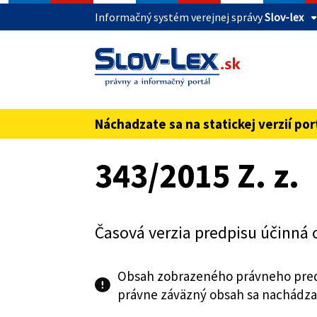
Informačný systém verejnej správy
Slov-lex
Táto stránka je zabezpečená
Buďte pozorní a vždy sa uistite, že zdieľate 
webovú stránku verejnej správy SR. Zabezpeče
pred názvom domény webového sídla.
Náchadzate sa na statickej verzií por
Preskoč na obsah
343/2015 Z. z.
Časová verzia predpisu účinná 
Obsah zobrazeného právneho pred
právne záväzný obsah sa nachádza