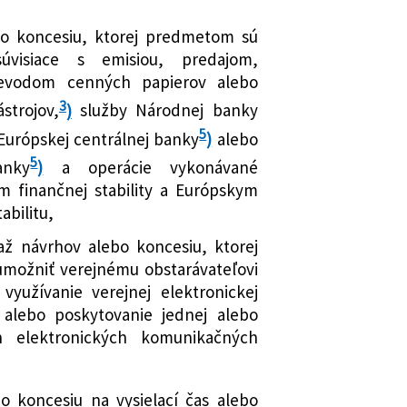
rávaní a o zmene a doplnení
ov v znení neskorších predpisov a
bo koncesiu, ktorej predmetom sú
niektoré zákony
úvisiace s emisiou, predajom,
mení a dopĺňa zákon č. 343/2015 Z. z.
evodom cenných papierov alebo
rávaní a o zmene a doplnení
3
strojov,
)
služby Národnej banky
ov v znení neskorších predpisov
5
Európskej centrálnej banky
)
alebo
och z fondov Európskej únie a o
5
anky
)
a operácie vykonávané
í niektorých zákonov
 finančnej stability a Európskym
 správnych súdov a o zmene a
bilitu,
ých zákonov
mení a dopĺňa zákon č. 222/2022 Z. z.
ťaž návrhov alebo koncesiu, ktorej
e nájomného bývania a o zmene a
možniť verejnému obstarávateľovi
ých zákonov v znení neskorších
využívanie verejnej elektronickej
 alebo poskytovanie jednej alebo
ým sa menia a dopĺňajú niektoré
ch elektronických komunikačných
mení a dopĺňa zákon č. 300/2005 Z. z.
znení neskorších predpisov a ktorým
bo koncesiu na vysielací čas alebo