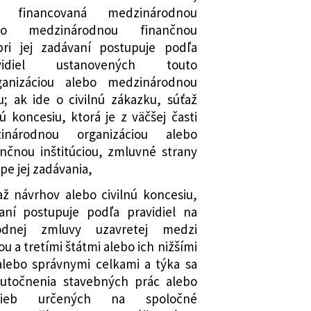
 financovaná medzinárodnou
mení a dopĺňa zákon č. 121/2022 Z. z.
ebo medzinárodnou finančnou
fondov Európskej únie a o zmene a
pri jej zadávaní postupuje podľa
ých zákonov v znení neskorších
vidiel ustanovených touto
ým sa menia a dopĺňajú niektoré
anizáciou alebo medzinárodnou
u; ak ide o civilnú zákazku, súťaž
mení a dopĺňa zákon č. 595/2003 Z. z.
ú koncesiu, ktorá je z väčšej časti
v znení neskorších predpisov a o
inárodnou organizáciou alebo
í niektorých zákonov
čnou inštitúciou, zmluvné strany
mení a dopĺňa zákon č. 222/2004 Z. z.
e jej zadávania,
 hodnoty v znení neskorších
až návrhov alebo civilnú koncesiu,
ým sa menia a dopĺňajú niektoré
aní postupuje podľa pravidiel na
odnej zmluvy uzavretej medzi
mení a dopĺňa zákon č. 56/2018 Z. z. o
u a tretími štátmi alebo ich nižšími
dy výrobku, sprístupňovaní určeného
lebo správnymi celkami a týka sa
a o zmene a doplnení niektorých
kutočnenia stavebných prác alebo
neskorších predpisov a ktorým sa
užieb určených na spoločné
 niektoré zákony