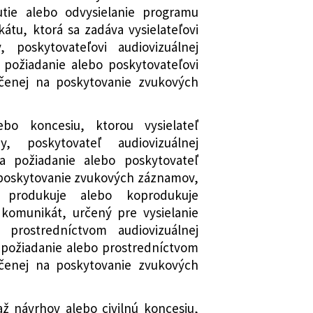
ajú niektoré zákony
utie alebo odvysielanie programu
nych opatreniach pre strategické
átu, ktorá sa zadáva vysielateľovi
výstavbu transeurópskej dopravnej
, poskytovateľovi audiovizuálnej
a doplnení niektorých zákonov
 požiadanie alebo poskytovateľovi
mení a dopĺňa zákon č. 343/2015 Z. z.
čenej na poskytovanie zvukových
rávaní a o zmene a doplnení
ov v znení neskorších predpisov a
ebo koncesiu, ktorou vysielateľ
a dopĺňajú niektoré zákony
y, poskytovateľ audiovizuálnej
mení a dopĺňa zákon č. 575/2001 Z. z.
a požiadanie alebo poskytovateľ
osti vlády a organizácii ústrednej
poskytovanie zvukových záznamov,
znení neskorších predpisov a ktorým
, produkuje alebo koprodukuje
ajú niektoré zákony
komunikát, určený pre vysielanie
koch poskytovaných z Európskeho
 prostredníctvom audiovizuálnej
ho fondu pre rozvoj vidieka a o
 požiadanie alebo prostredníctvom
í niektorých zákonov
čenej na poskytovanie zvukových
dopĺňa zákon č. 343/2015 Z. z. o
vaní a o zmene a doplnení niektorých
až návrhov alebo civilnú koncesiu,
neskorších predpisov