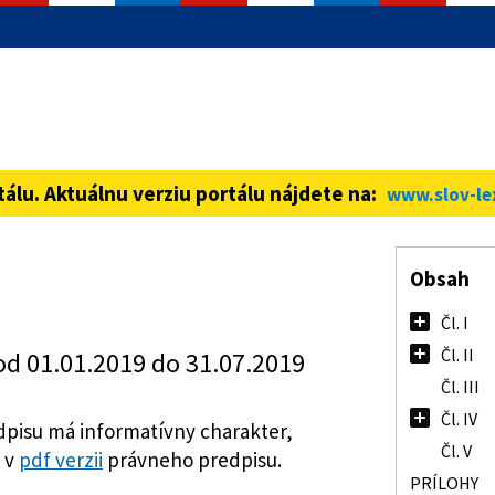
informácie iba cez zabezpečenú
ná stránka vždy začína https://
tálu. Aktuálnu verziu portálu nájdete na:
www.slov-le
Obsah
Čl. I
Čl. II
od 01.01.2019 do 31.07.2019
Čl. III
Čl. IV
pisu má informatívny charakter,
Čl. V
 v
pdf verzii
právneho predpisu.
PRÍLOHY