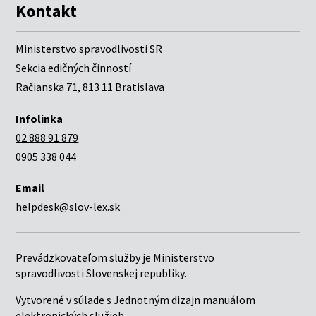
Kontakt
Ministerstvo spravodlivosti SR
Sekcia edičných činností
Račianska 71, 813 11 Bratislava
Infolinka
02 888 91 879
0905 338 044
Email
helpdesk@slov-lex.sk
Prevádzkovateľom služby je Ministerstvo
spravodlivosti Slovenskej republiky.
Vytvorené v súlade s
Jednotným dizajn manuálom
elektronických služieb.