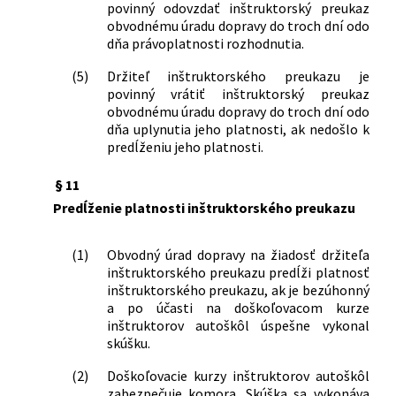
povinný odovzdať inštruktorský preukaz
obvodnému úradu dopravy do troch dní odo
dňa právoplatnosti rozhodnutia.
(5)
Držiteľ inštruktorského preukazu je
povinný vrátiť inštruktorský preukaz
obvodnému úradu dopravy do troch dní odo
dňa uplynutia jeho platnosti, ak nedošlo k
predĺženiu jeho platnosti.
§ 11
Predĺženie platnosti inštruktorského preukazu
(1)
Obvodný úrad dopravy na žiadosť držiteľa
inštruktorského preukazu predĺži platnosť
inštruktorského preukazu, ak je bezúhonný
a po účasti na doškoľovacom kurze
inštruktorov autoškôl úspešne vykonal
skúšku.
(2)
Doškoľovacie kurzy inštruktorov autoškôl
zabezpečuje komora. Skúška sa vykonáva