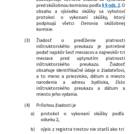
pred skúšobnou komisiou podľa
§ 9 ods. 2
. O
obsahu a výsledku skúšky sa vyhotoví
protokol o vykonaní skúšky, ktorý
podpisujú všetci členovia skúšobnej
komisie.
(3)
Žiadosť o predĺženie platnosti
inštruktorského preukazu je potrebné
podať najskôr šesť mesiacov a najneskôr tri
mesiace pred uplynutím platnosti
inštruktorského preukazu. Žiadosť
obsahuje identifikačné údaje o žiadateľovi,
a to meno a priezvisko, dátum a miesto
narodenia a adresu bydliska, číslo
inštruktorského preukazu a dátum a
miesto jeho vydania.
(4)
Prílohou žiadosti je
a)
protokol o vykonaní skúšky podľa
odseku 2,
b)
výpis z registra trestov nie starší ako tri