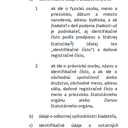
1.
ak ide o fyzickú osobu, meno a
priezvisko, dátum a miesto
narodenia, adresu bydliska, a ak
žiadateľ v deň podania žiadosti už
je podnikateľ, aj identifikačné
číslo podľa predpisov o štátnej
2
štatistike
)
(ďalej len
„identifikačné číslo“) a daňové
registračné číslo,
2.
ak ide o právnickú osobu, názov a
identifikačné číslo, a ak ide o
obchodnú spoločnosť alebo
družstvo, obchodné meno, adresu
sídla, daňové registračné číslo a
meno a priezvisko štatutárneho
orgánu alebo členov
štatutárneho orgánu,
b)
údaje o odbornej spôsobilosti žiadateľa,
c)
identifikačné údaje o ostatných