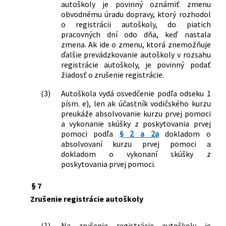
autoškoly je povinný oznámiť zmenu
obvodnému úradu dopravy, ktorý rozhodol
o registrácii autoškoly, do piatich
pracovných dní odo dňa, keď nastala
zmena. Ak ide o zmenu, ktorá znemožňuje
ďalšie prevádzkovanie autoškoly v rozsahu
registrácie autoškoly, je povinný podať
žiadosť o zrušenie registrácie.
(3)
Autoškola vydá osvedčenie podľa odseku 1
písm. e), len ak účastník vodičského kurzu
preukáže absolvovanie kurzu prvej pomoci
a vykonanie skúšky z poskytovania prvej
pomoci podľa
§ 2 a 2a
dokladom o
absolvovaní kurzu prvej pomoci a
dokladom o vykonaní skúšky z
poskytovania prvej pomoci.
§ 7
Zrušenie registrácie autoškoly
(1)
Na zrušenie registrácie autoškoly je