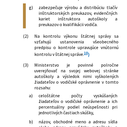
g)
zabezpečuje výrobu a distribúciu tlačív
inštruktorských preukazov, evidenčných
kariet inštruktora autoškoly a
preukazov o kvalifikácii vodiča.
(2)
Na kontrolu výkonu štátnej správy sa
vzťahujú ustanovenia všeobecného
predpisu o kontrole upravujúce vnútornú
10
kontrolu v štátnej správe.
)
(3)
Ministerstvo je povinné polročne
uverejňovať na svojej webovej stránke
autoškoly a výsledok nimi vyškolených
žiadateľov o vodičské oprávnenie v tomto
rozsahu:
a)
celoštátne počty vyskúšaných
žiadateľov o vodičské oprávnenie a ich
percentuálny podiel neúspešnosti pri
jednotlivých častiach skúšky,
b)
názov, obchodné meno a adresu sídla