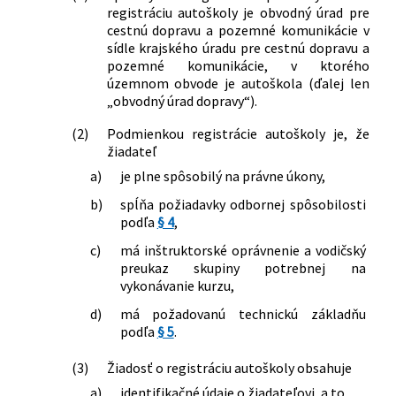
registráciu autoškoly je obvodný úrad pre
cestnú dopravu a pozemné komunikácie v
sídle krajského úradu pre cestnú dopravu a
pozemné komunikácie, v ktorého
územnom obvode je autoškola (ďalej len
„obvodný úrad dopravy“).
(2)
Podmienkou registrácie autoškoly je, že
žiadateľ
a)
je plne spôsobilý na právne úkony,
b)
spĺňa požiadavky odbornej spôsobilosti
podľa
§ 4
,
c)
má inštruktorské oprávnenie a vodičský
preukaz skupiny potrebnej na
vykonávanie kurzu,
d)
má požadovanú technickú základňu
podľa
§ 5
.
(3)
Žiadosť o registráciu autoškoly obsahuje
a)
identifikačné údaje o žiadateľovi, a to