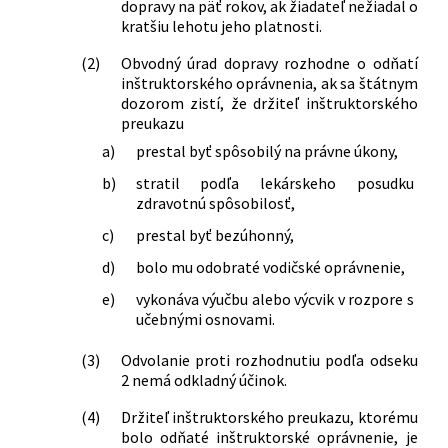
dopravy na päť rokov, ak žiadateľ nežiadal o
kratšiu lehotu jeho platnosti.
(2)
Obvodný úrad dopravy rozhodne o odňatí
inštruktorského oprávnenia, ak sa štátnym
dozorom zistí, že držiteľ inštruktorského
preukazu
a)
prestal byť spôsobilý na právne úkony,
b)
stratil podľa lekárskeho posudku
zdravotnú spôsobilosť,
c)
prestal byť bezúhonný,
d)
bolo mu odobraté vodičské oprávnenie,
e)
vykonáva výučbu alebo výcvik v rozpore s
učebnými osnovami.
(3)
Odvolanie proti rozhodnutiu podľa odseku
2 nemá odkladný účinok.
(4)
Držiteľ inštruktorského preukazu, ktorému
bolo odňaté inštruktorské oprávnenie, je