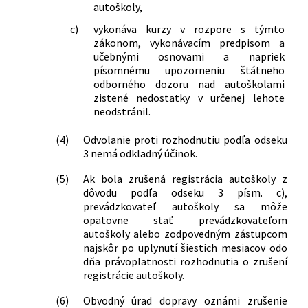
autoškoly,
c)
vykonáva kurzy v rozpore s týmto
zákonom, vykonávacím predpisom a
učebnými osnovami a napriek
písomnému upozorneniu štátneho
odborného dozoru nad autoškolami
zistené nedostatky v určenej lehote
neodstránil.
(4)
Odvolanie proti rozhodnutiu podľa odseku
3 nemá odkladný účinok.
(5)
Ak bola zrušená registrácia autoškoly z
dôvodu podľa odseku 3 písm. c),
prevádzkovateľ autoškoly sa môže
opätovne stať prevádzkovateľom
autoškoly alebo zodpovedným zástupcom
najskôr po uplynutí šiestich mesiacov odo
dňa právoplatnosti rozhodnutia o zrušení
registrácie autoškoly.
(6)
Obvodný úrad dopravy oznámi zrušenie