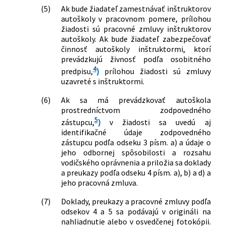
(5)
Ak bude žiadateľ zamestnávať inštruktorov
autoškoly v pracovnom pomere, prílohou
žiadosti sú pracovné zmluvy inštruktorov
autoškoly. Ak bude žiadateľ zabezpečovať
činnosť autoškoly inštruktormi, ktorí
prevádzkujú živnosť podľa osobitného
4
predpisu,
)
prílohou žiadosti sú zmluvy
uzavreté s inštruktormi.
(6)
Ak sa má prevádzkovať autoškola
prostredníctvom zodpovedného
5
zástupcu,
)
v žiadosti sa uvedú aj
identifikačné údaje zodpovedného
zástupcu podľa odseku 3 písm. a) a údaje o
jeho odbornej spôsobilosti a rozsahu
vodičského oprávnenia a priložia sa doklady
a preukazy podľa odseku 4 písm. a), b) a d) a
jeho pracovná zmluva.
(7)
Doklady, preukazy a pracovné zmluvy podľa
odsekov 4 a 5 sa podávajú v origináli na
nahliadnutie alebo v osvedčenej fotokópii.