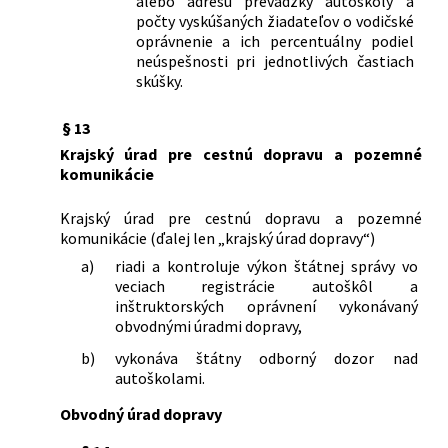
alebo adresu prevádzky autoškoly a
počty vyskúšaných žiadateľov o vodičské
oprávnenie a ich percentuálny podiel
neúspešnosti pri jednotlivých častiach
skúšky.
§ 13
Krajský úrad pre cestnú dopravu a pozemné
komunikácie
Krajský úrad pre cestnú dopravu a pozemné
komunikácie (ďalej len „krajský úrad dopravy“)
a)
riadi a kontroluje výkon štátnej správy vo
veciach registrácie autoškôl a
inštruktorských oprávnení vykonávaný
obvodnými úradmi dopravy,
b)
vykonáva štátny odborný dozor nad
autoškolami.
Obvodný úrad dopravy