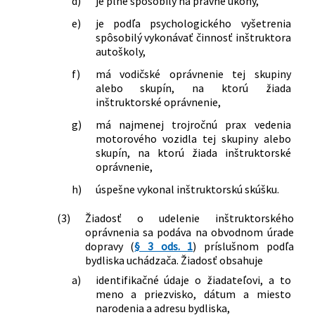
d)
je plne spôsobilý na právne úkony,
e)
je podľa psychologického vyšetrenia
spôsobilý vykonávať činnosť inštruktora
autoškoly,
f)
má vodičské oprávnenie tej skupiny
alebo skupín, na ktorú žiada
inštruktorské oprávnenie,
g)
má najmenej trojročnú prax vedenia
motorového vozidla tej skupiny alebo
skupín, na ktorú žiada inštruktorské
oprávnenie,
h)
úspešne vykonal inštruktorskú skúšku.
(3)
Žiadosť o udelenie inštruktorského
oprávnenia sa podáva na obvodnom úrade
dopravy (
§ 3 ods. 1
) príslušnom podľa
bydliska uchádzača. Žiadosť obsahuje
a)
identifikačné údaje o žiadateľovi, a to
meno a priezvisko, dátum a miesto
narodenia a adresu bydliska,