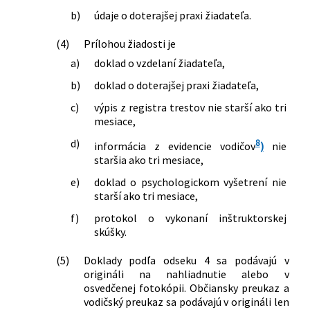
b)
údaje o doterajšej praxi žiadateľa.
(4)
Prílohou žiadosti je
a)
doklad o vzdelaní žiadateľa,
b)
doklad o doterajšej praxi žiadateľa,
c)
výpis z registra trestov nie starší ako tri
mesiace,
d)
8
informácia z evidencie vodičov
)
nie
staršia ako tri mesiace,
e)
doklad o psychologickom vyšetrení nie
starší ako tri mesiace,
f)
protokol o vykonaní inštruktorskej
skúšky.
(5)
Doklady podľa odseku 4 sa podávajú v
origináli na nahliadnutie alebo v
osvedčenej fotokópii. Občiansky preukaz a
vodičský preukaz sa podávajú v origináli len