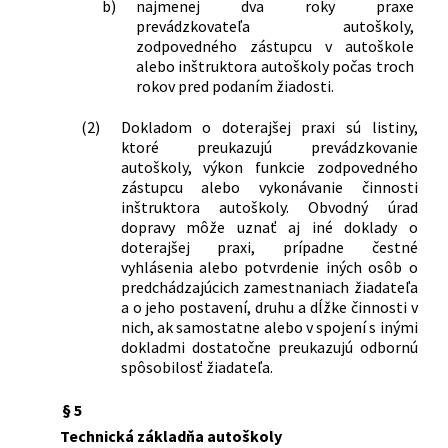
b)
najmenej dva roky praxe
prevádzkovateľa autoškoly,
zodpovedného zástupcu v autoškole
alebo inštruktora autoškoly počas troch
rokov pred podaním žiadosti.
(2)
Dokladom o doterajšej praxi sú listiny,
ktoré preukazujú prevádzkovanie
autoškoly, výkon funkcie zodpovedného
zástupcu alebo vykonávanie činnosti
inštruktora autoškoly. Obvodný úrad
dopravy môže uznať aj iné doklady o
doterajšej praxi, prípadne čestné
vyhlásenia alebo potvrdenie iných osôb o
predchádzajúcich zamestnaniach žiadateľa
a o jeho postavení, druhu a dĺžke činnosti v
nich, ak samostatne alebo v spojení s inými
dokladmi dostatočne preukazujú odbornú
spôsobilosť žiadateľa.
§ 5
Technická základňa autoškoly