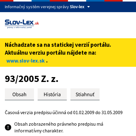
Informačný systém verejnej správy
Slov-lex
Táto stránka je zabezpečená
Buďte pozorní a vždy sa uistite, že zdieľate informácie iba
cez zabezpečenú webovú stránku verejnej správy SR.
Náchadzate sa na statickej verzií portálu.
Zabezpečená stránka vždy začína https:// pred názvom
Aktuálnu verziu portálu nájdete na:
domény webového sídla.
.
www.slov-lex.sk
Preskoč na obsah
93/2005 Z. z.
Časová verzia predpisu účinná od 01.02.2009 do 31.05.2009
Obsah zobrazeného právneho predpisu má
informatívny charakter.