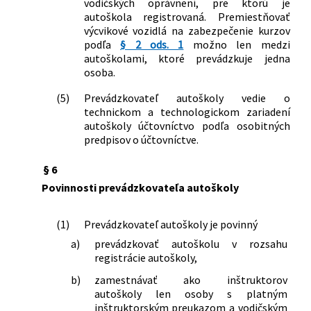
vodičských oprávnení, pre ktorú je
autoškola registrovaná. Premiestňovať
výcvikové vozidlá na zabezpečenie kurzov
podľa
§ 2 ods. 1
možno len medzi
autoškolami, ktoré prevádzkuje jedna
osoba.
(5)
Prevádzkovateľ autoškoly vedie o
technickom a technologickom zariadení
autoškoly účtovníctvo podľa osobitných
predpisov o účtovníctve.
§ 6
Povinnosti prevádzkovateľa autoškoly
(1)
Prevádzkovateľ autoškoly je povinný
a)
prevádzkovať autoškolu v rozsahu
registrácie autoškoly,
b)
zamestnávať ako inštruktorov
autoškoly len osoby s platným
inštruktorským preukazom a vodičským