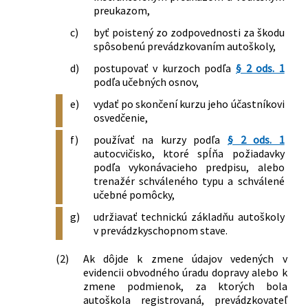
preukazom,
c)
byť poistený zo zodpovednosti za škodu
spôsobenú prevádzkovaním autoškoly,
d)
postupovať v kurzoch podľa
§ 2 ods. 1
podľa učebných osnov,
e)
vydať po skončení kurzu jeho účastníkovi
osvedčenie,
f)
používať na kurzy podľa
§ 2 ods. 1
autocvičisko, ktoré spĺňa požiadavky
podľa vykonávacieho predpisu, alebo
trenažér schváleného typu a schválené
učebné pomôcky,
g)
udržiavať technickú základňu autoškoly
v prevádzkyschopnom stave.
(2)
Ak dôjde k zmene údajov vedených v
evidencii obvodného úradu dopravy alebo k
zmene podmienok, za ktorých bola
autoškola registrovaná, prevádzkovateľ