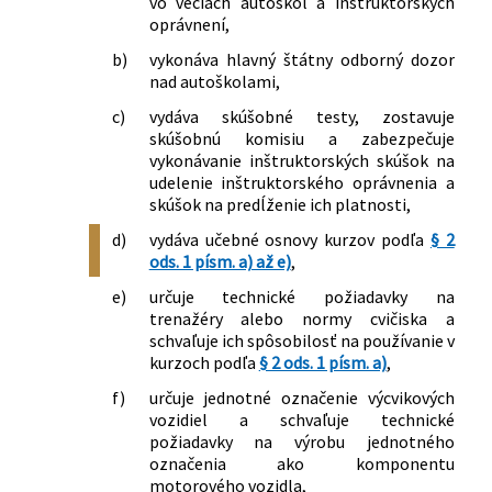
vo veciach autoškôl a inštruktorských
oprávnení,
b)
vykonáva hlavný štátny odborný dozor
nad autoškolami,
c)
vydáva skúšobné testy, zostavuje
skúšobnú komisiu a zabezpečuje
vykonávanie inštruktorských skúšok na
udelenie inštruktorského oprávnenia a
skúšok na predĺženie ich platnosti,
d)
vydáva učebné osnovy kurzov podľa
§ 2
ods. 1 písm. a) až e)
,
e)
určuje technické požiadavky na
trenažéry alebo normy cvičiska a
schvaľuje ich spôsobilosť na používanie v
kurzoch podľa
§ 2 ods. 1 písm. a)
,
f)
určuje jednotné označenie výcvikových
vozidiel a schvaľuje technické
požiadavky na výrobu jednotného
označenia ako komponentu
motorového vozidla,