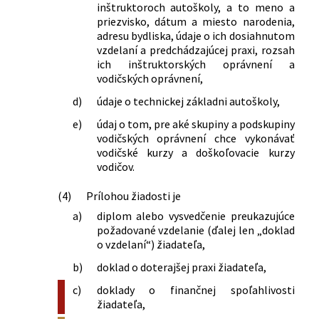
inštruktoroch autoškoly, a to meno a
priezvisko, dátum a miesto narodenia,
adresu bydliska, údaje o ich dosiahnutom
vzdelaní a predchádzajúcej praxi, rozsah
ich inštruktorských oprávnení a
vodičských oprávnení,
d)
údaje o technickej základni autoškoly,
e)
údaj o tom, pre aké skupiny a podskupiny
vodičských oprávnení chce vykonávať
vodičské kurzy a doškoľovacie kurzy
vodičov.
(4)
Prílohou žiadosti je
a)
diplom alebo vysvedčenie preukazujúce
požadované vzdelanie (ďalej len „doklad
o vzdelaní“) žiadateľa,
b)
doklad o doterajšej praxi žiadateľa,
c)
doklady o finančnej spoľahlivosti
žiadateľa,