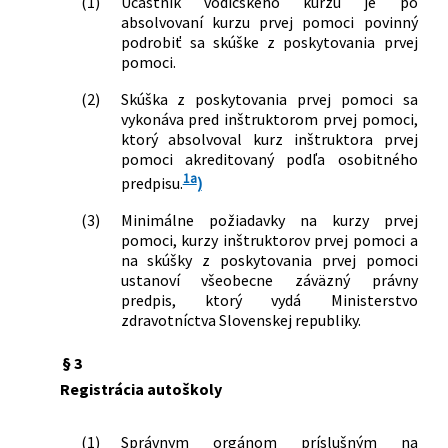
(1)
Účastník vodičského kurzu je po
niektoré zákony v pôsobnosti
absolvovaní kurzu prvej pomoci povinný
Ministerstva dopravy a výstavby
podrobiť sa skúške z poskytovania prvej
Slovenskej republiky v súvislosti s
pomoci.
ochorením COVID-19 v cestnej doprave
106/2022 Z. z.
Zákon, ktorým sa mení a dopĺňa zákon
(2)
Skúška z poskytovania prvej pomoci sa
č. 93/2005 Z. z. o autoškolách a o zmene
vykonáva pred inštruktorom prvej pomoci,
a doplnení niektorých zákonov v znení
ktorý absolvoval kurz inštruktora prvej
pomoci akreditovaný podľa osobitného
neskorších predpisov
1a
150/2025 Z. z.
Zákon o niektorých opatreniach na
predpisu.
)
zvýšenie odolnosti Slovenskej
(3)
Minimálne požiadavky na kurzy prvej
republiky v oblasti obrany a
pomoci, kurzy inštruktorov prvej pomoci a
bezpečnosti, o brannej povinnosti a o
na skúšky z poskytovania prvej pomoci
zmene a doplnení niektorých zákonov
ustanoví všeobecne záväzný právny
131/2026 Z. z.
Zákon, ktorým sa mení a dopĺňa zákon
predpis, ktorý vydá Ministerstvo
č. 8/2009 Z. z. o cestnej premávke a o
zdravotníctva Slovenskej republiky.
zmene a doplnení niektorých zákonov
v znení neskorších predpisov a ktorým
§ 3
sa menia a dopĺňajú niektoré zákony
Registrácia autoškoly
(1)
Správnym orgánom príslušným na