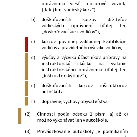
doplnení niektorých zákonov v znení
oprávnenia viesť motorové vozidlá
zdravotníckych pracovníkoch,
neskorších predpisov
(ďalej len „vodičský kurz“),
stavovských organizáciách v
b)
doškoľovacích kurzov držiteľov
zdravotníctve a o zmene a doplnení
vodičských oprávnení (ďalej len
niektorých zákonov v znení neskorších
„doškoľovací kurz vodičov“),
predpisov a o zmene a doplnení
niektorých zákonov
c)
kurzov povinnej základnej kvalifikácie
144/2010 Z. z.
Zákon, ktorým sa mení a dopĺňa zákon
vodičov a pravidelného výcviku vodičov,
č. 8/2009 Z. z. o cestnej premávke a o
d)
výučby a výcviku účastníkov prípravy na
zmene a doplnení niektorých zákonov
inštruktorskú skúšku na vydanie
v znení neskorších predpisov a o zmene
inštruktorského oprávnenia (ďalej len
a doplnení niektorých zákonov
„inštruktorský kurz“),
317/2012 Z. z.
Zákon o inteligentných dopravných
e)
doškoľovacích kurzov inštruktorov
systémoch v cestnej doprave a o zmene
autoškôl a
a doplnení niektorých zákonov
345/2012 Z. z.
Zákon o niektorých opatreniach v
f)
dopravnej výchovy obyvateľstva.
miestnej štátnej správe a o zmene a
(2)
Činnosti podľa odseku 1 písm. a) až c)
doplnení niektorých zákonov
možno vykonávať len v autoškole.
180/2013 Z. z.
Zákon o organizácii miestnej štátnej
správy a o zmene a doplnení niektorých
(3)
Prevádzkovanie autoškoly je podnikaním
zákonov