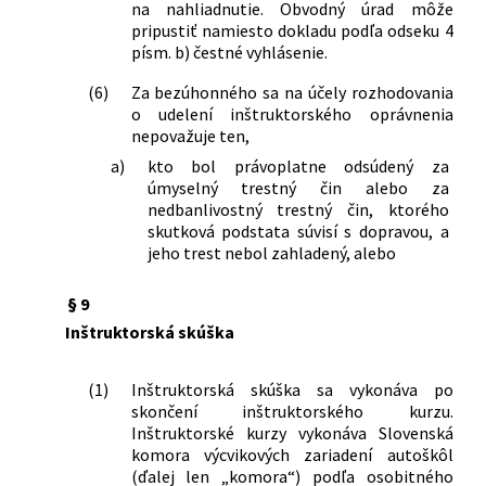
na nahliadnutie. Obvodný úrad môže
pripustiť namiesto dokladu podľa odseku 4
písm. b) čestné vyhlásenie.
(6)
Za bezúhonného sa na účely rozhodovania
o udelení inštruktorského oprávnenia
nepovažuje ten,
a)
kto bol právoplatne odsúdený za
úmyselný trestný čin alebo za
nedbanlivostný trestný čin, ktorého
skutková podstata súvisí s dopravou, a
jeho trest nebol zahladený, alebo
§ 9
Inštruktorská skúška
(1)
Inštruktorská skúška sa vykonáva po
skončení inštruktorského kurzu.
Inštruktorské kurzy vykonáva Slovenská
komora výcvikových zariadení autoškôl
(ďalej len „komora“) podľa osobitného