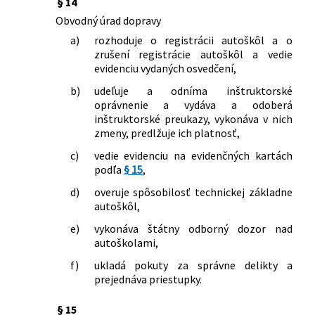
§ 14
Obvodný úrad dopravy
a)
rozhoduje o registrácii autoškôl a o
zrušení registrácie autoškôl a vedie
evidenciu vydaných osvedčení,
b)
udeľuje a odníma inštruktorské
oprávnenie a vydáva a odoberá
inštruktorské preukazy, vykonáva v nich
zmeny, predlžuje ich platnosť,
c)
vedie evidenciu na evidenčných kartách
podľa
§ 15
,
d)
overuje spôsobilosť technickej základne
autoškôl,
e)
vykonáva štátny odborný dozor nad
autoškolami,
f)
ukladá pokuty za správne delikty a
prejednáva priestupky.
§ 15