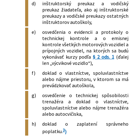
d)
inštruktorský preukaz a vodičský
preukaz žiadateľa, ako aj inštruktorské
preukazy a vodičské preukazy ostatných
inštruktorov autoškoly,
e)
osvedčenia o evidencii a protokoly o
technickej kontrole a o emisnej
kontrole všetkých motorových vozidiel a
prípojných vozidiel, na ktorých sa budú
vykonávať kurzy podľa
§ 2 ods. 1
(ďalej
len „výcvikové vozidlo“),
f)
doklad o vlastníctve, spoluvlastníctve
alebo nájme priestoru, v ktorom sa má
prevádzkovať autoškola,
g)
osvedčenie o technickej spôsobilosti
trenažéra a doklad o vlastníctve,
spoluvlastníctve alebo nájme trenažéra
alebo autocvičiska,
h)
doklad o zaplatení správneho
3
poplatku.
)