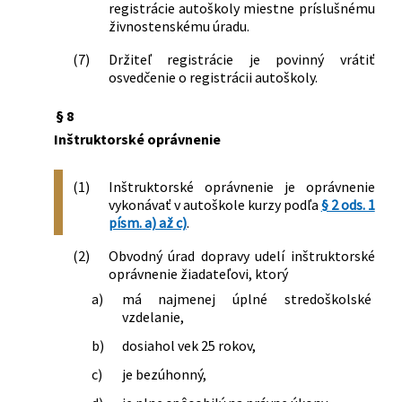
registrácie autoškoly miestne príslušnému
živnostenskému úradu.
(7)
Držiteľ registrácie je povinný vrátiť
osvedčenie o registrácii autoškoly.
§ 8
Inštruktorské oprávnenie
(1)
Inštruktorské oprávnenie je oprávnenie
vykonávať v autoškole kurzy podľa
§ 2 ods. 1
písm. a) až c)
.
(2)
Obvodný úrad dopravy udelí inštruktorské
oprávnenie žiadateľovi, ktorý
a)
má najmenej úplné stredoškolské
vzdelanie,
b)
dosiahol vek 25 rokov,
c)
je bezúhonný,