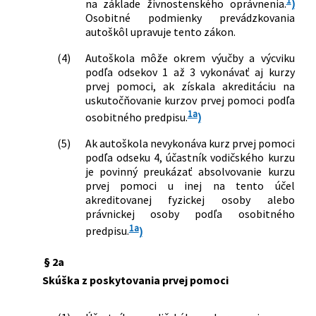
1
na základe živnostenského oprávnenia.
)
387/2015 Z. z.
Zákon o jednotnom informačnom
Osobitné podmienky prevádzkovania
systéme v cestnej doprave a o zmene a
autoškôl upravuje tento zákon.
doplnení niektorých zákonov
177/2018 Z. z.
Zákon o niektorých opatreniach na
(4)
Autoškola môže okrem výučby a výcviku
znižovanie administratívnej záťaže
podľa odsekov 1 až 3 vykonávať aj kurzy
prvej pomoci, ak získala akreditáciu na
využívaním informačných systémov
uskutočňovanie kurzov prvej pomoci podľa
verejnej správy a o zmene a doplnení
1a
osobitného predpisu.
)
niektorých zákonov (zákon proti
byrokracii)
(5)
Ak autoškola nevykonáva kurz prvej pomoci
386/2019 Z. z.
Zákon, ktorým sa mení a dopĺňa zákon
podľa odseku 4, účastník vodičského kurzu
č. 93/2005 Z. z. o autoškolách a o zmene
je povinný preukázať absolvovanie kurzu
a doplnení niektorých zákonov v znení
prvej pomoci u inej na tento účel
neskorších predpisov a ktorým sa
akreditovanej fyzickej osoby alebo
menia a dopĺňajú niektoré zákony
právnickej osoby podľa osobitného
90/2020 Z. z.
Zákon, ktorým sa dopĺňajú niektoré
1a
predpisu.
)
zákony v pôsobnosti Ministerstva
dopravy a výstavby Slovenskej
§ 2a
republiky v súvislosti s ochorením
Skúška z poskytovania prvej pomoci
COVID-19
132/2021 Z. z.
Zákon, ktorým sa menia a dopĺňajú