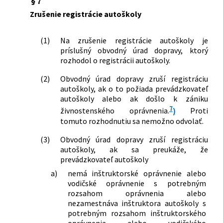
§ 7
Zrušenie registrácie autoškoly
(1)
Na zrušenie registrácie autoškoly je
príslušný obvodný úrad dopravy, ktorý
rozhodol o registrácii autoškoly.
(2)
Obvodný úrad dopravy zruší registráciu
autoškoly, ak o to požiada prevádzkovateľ
autoškoly alebo ak došlo k zániku
7
živnostenského oprávnenia.
)
Proti
tomuto rozhodnutiu sa nemožno odvolať.
(3)
Obvodný úrad dopravy zruší registráciu
autoškoly, ak sa preukáže, že
prevádzkovateľ autoškoly
a)
nemá inštruktorské oprávnenie alebo
vodičské oprávnenie s potrebným
rozsahom oprávnenia alebo
nezamestnáva inštruktora autoškoly s
potrebným rozsahom inštruktorského
oprávnenia alebo vodičského