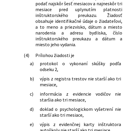
podať najskôr šesť mesiacov a najneskôr tri
mesiace pred uplynutím platnosti
inštruktorského preukazu. Žiadosť
obsahuje identifikačné údaje o žiadateľovi,
a to meno a priezvisko, dátum a miesto
narodenia a adresu bydliska, číslo
inštruktorského preukazu a dátum a
miesto jeho vydania.
(4)
Prílohou žiadosti je
a)
protokol o vykonaní skúšky podľa
odseku 2,
b)
výpis z registra trestov nie starší ako tri
mesiace,
c)
informácia z evidencie vodičov nie
staršia ako tri mesiace,
d)
doklad o psychologickom vyšetrení nie
starší ako tri mesiace,
e)
výpis z evidenčnej karty inštruktora
autoškoly nie starší ako tri mesiace.