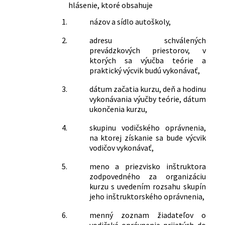
hlásenie, ktoré obsahuje
1.
názov a sídlo autoškoly,
2.
adresu schválených
prevádzkových priestorov, v
ktorých sa výučba teórie a
praktický výcvik budú vykonávať,
3.
dátum začatia kurzu, deň a hodinu
vykonávania výučby teórie, dátum
ukončenia kurzu,
4.
skupinu vodičského oprávnenia,
na ktorej získanie sa bude výcvik
vodičov vykonávať,
5.
meno a priezvisko inštruktora
zodpovedného za organizáciu
kurzu s uvedením rozsahu skupín
jeho inštruktorského oprávnenia,
6.
menný zoznam žiadateľov o