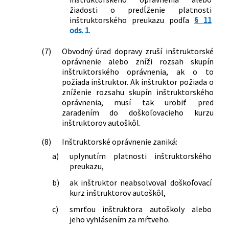
žiadosti o predĺženie platnosti
inštruktorského preukazu podľa
§ 11
ods. 1
.
(7)
Obvodný úrad dopravy zruší inštruktorské
oprávnenie alebo zníži rozsah skupín
inštruktorského oprávnenia, ak o to
požiada inštruktor. Ak inštruktor požiada o
zníženie rozsahu skupín inštruktorského
oprávnenia, musí tak urobiť pred
zaradením do doškoľovacieho kurzu
inštruktorov autoškôl.
(8)
Inštruktorské oprávnenie zaniká:
a)
uplynutím platnosti inštruktorského
preukazu,
b)
ak inštruktor neabsolvoval doškoľovací
kurz inštruktorov autoškôl,
c)
smrťou inštruktora autoškoly alebo
jeho vyhlásením za mŕtveho.