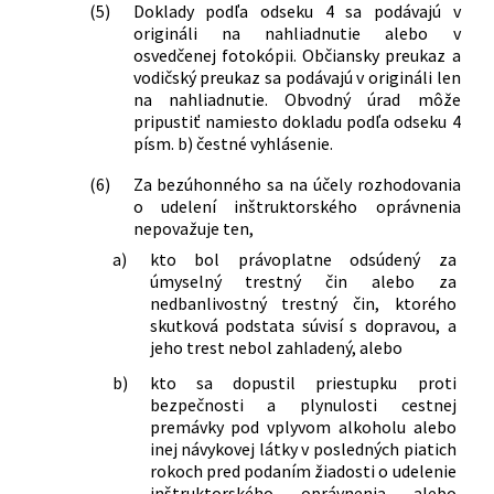
(5)
Doklady podľa odseku 4 sa podávajú v
origináli na nahliadnutie alebo v
osvedčenej fotokópii. Občiansky preukaz a
vodičský preukaz sa podávajú v origináli len
na nahliadnutie. Obvodný úrad môže
pripustiť namiesto dokladu podľa odseku 4
písm. b) čestné vyhlásenie.
(6)
Za bezúhonného sa na účely rozhodovania
o udelení inštruktorského oprávnenia
nepovažuje ten,
a)
kto bol právoplatne odsúdený za
úmyselný trestný čin alebo za
nedbanlivostný trestný čin, ktorého
skutková podstata súvisí s dopravou, a
jeho trest nebol zahladený, alebo
b)
kto sa dopustil priestupku proti
bezpečnosti a plynulosti cestnej
premávky pod vplyvom alkoholu alebo
inej návykovej látky v posledných piatich
rokoch pred podaním žiadosti o udelenie
inštruktorského oprávnenia alebo