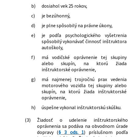
b)
dosiahol vek 25 rokov,
c)
je bezúhonný,
d)
je plne spôsobilý na právne úkony,
e)
je podľa psychologického vyšetrenia
spôsobilý vykonávať činnosť inštruktora
autoškoly,
f)
má vodičské oprávnenie tej skupiny
alebo skupín, na ktorú žiada
inštruktorské oprávnenie,
g)
má najmenej trojročnú prax vedenia
motorového vozidla tej skupiny alebo
skupín, na ktorú žiada inštruktorské
oprávnenie,
h)
úspešne vykonal inštruktorskú skúšku.
(3)
Žiadosť o udelenie inštruktorského
oprávnenia sa podáva na obvodnom úrade
dopravy (
§ 3 ods. 1
) príslušnom podľa