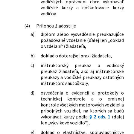
vodičských oprávnení chce vykonávať
vodičské kurzy a doškoľovacie kurzy
vodičov.
(4)
Prílohou žiadosti je
a)
diplom alebo vysvedčenie preukazujúce
požadované vzdelanie (ďalej len „doklad
o vzdelaní“) žiadateľa,
b)
doklad o doterajšej praxi žiadateľa,
c)
inštruktorský preukaz a vodičský
preukaz žiadateľa, ako aj inštruktorské
preukazy a vodičské preukazy ostatných
inštruktorov autoškoly,
d)
osvedčenia o evidencii a protokoly o
technickej kontrole a o emisnej
kontrole všetkých motorových vozidiel a
prípojných vozidiel, na ktorých sa budú
vykonávať kurzy podľa
§ 2 ods. 1
(ďalej
len „výcvikové vozidlo“),
e)
doklad o vlastníctve, spoluvlastníctve