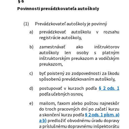
§ 6
Povinnosti prevádzkovateľa autoškoly
(1)
Prevádzkovateľ autoškoly je povinný
a)
prevádzkovať autoškolu v rozsahu
registrácie autoškoly,
b)
zamestnávať ako inštruktorov
autoškoly len osoby s platným
inštruktorským preukazom a vodičským
preukazom,
c)
byť poistený zo zodpovednosti za škodu
spôsobenú prevádzkovaním autoškoly,
d)
postupovať v kurzoch podľa
§ 2 ods. 1
podľa učebných osnov,
e)
mailom, faxom alebo poštou najneskôr
do troch pracovných dní po začatí kurzu
a skončení kurzu podľa
§ 2 ods. 1 písm. a)
a b)
predložiť obvodnému úradu dopravy
a príslušnému dopravnému inšpektorátu