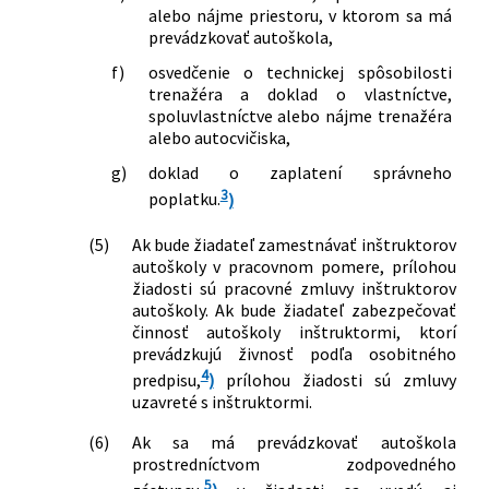
alebo nájme priestoru, v ktorom sa má
prevádzkovať autoškola,
f)
osvedčenie o technickej spôsobilosti
trenažéra a doklad o vlastníctve,
spoluvlastníctve alebo nájme trenažéra
alebo autocvičiska,
g)
doklad o zaplatení správneho
3
poplatku.
)
(5)
Ak bude žiadateľ zamestnávať inštruktorov
autoškoly v pracovnom pomere, prílohou
žiadosti sú pracovné zmluvy inštruktorov
autoškoly. Ak bude žiadateľ zabezpečovať
činnosť autoškoly inštruktormi, ktorí
prevádzkujú živnosť podľa osobitného
4
predpisu,
)
prílohou žiadosti sú zmluvy
uzavreté s inštruktormi.
(6)
Ak sa má prevádzkovať autoškola
prostredníctvom zodpovedného
5