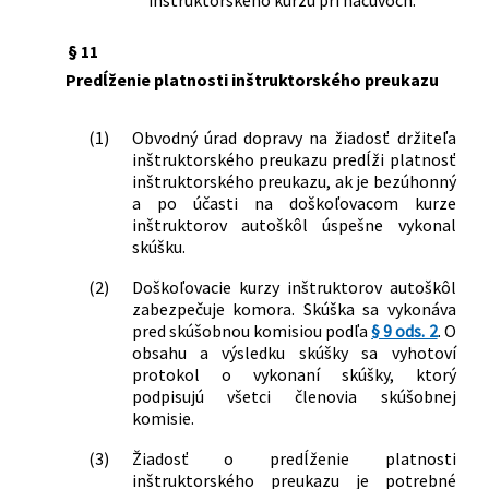
inštruktorského kurzu pri náčuvoch.
§ 11
Predĺženie platnosti inštruktorského preukazu
(1)
Obvodný úrad dopravy na žiadosť držiteľa
inštruktorského preukazu predĺži platnosť
inštruktorského preukazu, ak je bezúhonný
a po účasti na doškoľovacom kurze
inštruktorov autoškôl úspešne vykonal
skúšku.
(2)
Doškoľovacie kurzy inštruktorov autoškôl
zabezpečuje komora. Skúška sa vykonáva
pred skúšobnou komisiou podľa
§ 9 ods. 2
. O
obsahu a výsledku skúšky sa vyhotoví
protokol o vykonaní skúšky, ktorý
podpisujú všetci členovia skúšobnej
komisie.
(3)
Žiadosť o predĺženie platnosti
inštruktorského preukazu je potrebné