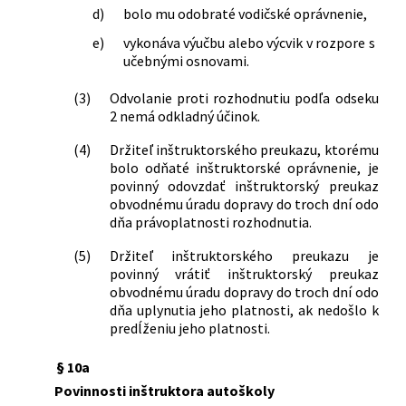
d)
bolo mu odobraté vodičské oprávnenie,
e)
vykonáva výučbu alebo výcvik v rozpore s
učebnými osnovami.
(3)
Odvolanie proti rozhodnutiu podľa odseku
2 nemá odkladný účinok.
(4)
Držiteľ inštruktorského preukazu, ktorému
bolo odňaté inštruktorské oprávnenie, je
povinný odovzdať inštruktorský preukaz
obvodnému úradu dopravy do troch dní odo
dňa právoplatnosti rozhodnutia.
(5)
Držiteľ inštruktorského preukazu je
povinný vrátiť inštruktorský preukaz
obvodnému úradu dopravy do troch dní odo
dňa uplynutia jeho platnosti, ak nedošlo k
predĺženiu jeho platnosti.
§ 10a
Povinnosti inštruktora autoškoly