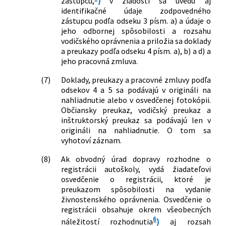
zástupcu,
)
v žiadosti sa uvedú aj
identifikačné údaje zodpovedného
zástupcu podľa odseku 3 písm. a) a údaje o
jeho odbornej spôsobilosti a rozsahu
vodičského oprávnenia a priložia sa doklady
a preukazy podľa odseku 4 písm. a), b) a d) a
jeho pracovná zmluva.
(7)
Doklady, preukazy a pracovné zmluvy podľa
odsekov 4 a 5 sa podávajú v origináli na
nahliadnutie alebo v osvedčenej fotokópii.
Občiansky preukaz, vodičský preukaz a
inštruktorský preukaz sa podávajú len v
origináli na nahliadnutie. O tom sa
vyhotoví záznam.
(8)
Ak obvodný úrad dopravy rozhodne o
registrácii autoškoly, vydá žiadateľovi
osvedčenie o registrácii, ktoré je
preukazom spôsobilosti na vydanie
živnostenského oprávnenia. Osvedčenie o
registrácii obsahuje okrem všeobecných
6
náležitostí rozhodnutia
)
aj rozsah