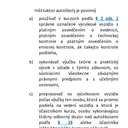
Inštruktor autoškoly je povinný
a)
používať v kurzoch podľa
§ 2 ods. 1
správne označené výcvikové vozidlo s
platným osvedčením o evidencii,
platným osvedčením o technickej
kontrole a platným osvedčením o
emisnej kontrole, ak takejto kontrole
podlieha,
b)
vykonávať výučbu teórie a praktický
výcvik v súlade s týmto zákonom, so
súvisiacimi všeobecne záväznými
právnymi predpismi a s učebnými
osnovami,
c)
prepravovať vo výcvikovom vozidle
počas výučby len osobu, ktorá sa priamo
podieľa na vedení vozidla a ktorá je
účastníkom kurzu, osobu vykonávajúcu
štátny odborný dozor nad autoškolami
podľa
§ 16
alebo účastníka