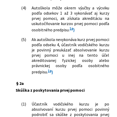
387/2015 Z. z.
Zákon o jednotnom informačnom
(4)
Autoškola môže okrem výučby a výcviku
systéme v cestnej doprave a o zmene a
podľa odsekov 1 až 3 vykonávať aj kurzy
doplnení niektorých zákonov
prvej pomoci, ak získala akreditáciu na
177/2018 Z. z.
Zákon o niektorých opatreniach na
uskutočňovanie kurzov prvej pomoci podľa
znižovanie administratívnej záťaže
1a
osobitného predpisu.
)
využívaním informačných systémov
verejnej správy a o zmene a doplnení
(5)
Ak autoškola nevykonáva kurz prvej pomoci
niektorých zákonov (zákon proti
podľa odseku 4, účastník vodičského kurzu
byrokracii)
je povinný preukázať absolvovanie kurzu
prvej pomoci u inej na tento účel
386/2019 Z. z.
Zákon, ktorým sa mení a dopĺňa zákon
akreditovanej fyzickej osoby alebo
č. 93/2005 Z. z. o autoškolách a o zmene
právnickej osoby podľa osobitného
a doplnení niektorých zákonov v znení
1a
predpisu.
)
neskorších predpisov a ktorým sa
menia a dopĺňajú niektoré zákony
§ 2a
90/2020 Z. z.
Zákon, ktorým sa dopĺňajú niektoré
zákony v pôsobnosti Ministerstva
Skúška z poskytovania prvej pomoci
dopravy a výstavby Slovenskej
republiky v súvislosti s ochorením
(1)
Účastník vodičského kurzu je po
COVID-19
absolvovaní kurzu prvej pomoci povinný
132/2021 Z. z.
Zákon, ktorým sa menia a dopĺňajú
podrobiť sa skúške z poskytovania prvej