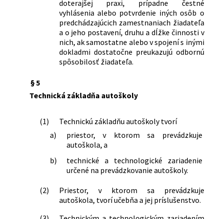
doterajšej praxi, prípadne čestné
vyhlásenia alebo potvrdenie iných osôb o
predchádzajúcich zamestnaniach žiadateľa
a o jeho postavení, druhu a dĺžke činnosti v
nich, ak samostatne alebo v spojení s inými
dokladmi dostatočne preukazujú odbornú
spôsobilosť žiadateľa.
§ 5
Technická základňa autoškoly
(1)
Technickú základňu autoškoly tvorí
a)
priestor, v ktorom sa prevádzkuje
autoškola, a
b)
technické a technologické zariadenie
určené na prevádzkovanie autoškoly.
(2)
Priestor, v ktorom sa prevádzkuje
autoškola, tvorí učebňa a jej príslušenstvo.
(3)
Technickým a technologickým zariadením