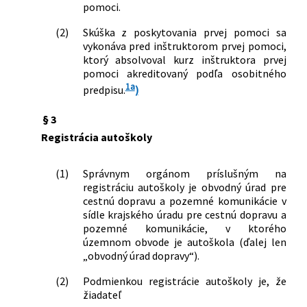
niektoré zákony v pôsobnosti
pomoci.
Ministerstva dopravy a výstavby
(2)
Skúška z poskytovania prvej pomoci sa
Slovenskej republiky v súvislosti s
vykonáva pred inštruktorom prvej pomoci,
ochorením COVID-19 v cestnej doprave
ktorý absolvoval kurz inštruktora prvej
106/2022 Z. z.
Zákon, ktorým sa mení a dopĺňa zákon
pomoci akreditovaný podľa osobitného
č. 93/2005 Z. z. o autoškolách a o zmene
1a
predpisu.
)
a doplnení niektorých zákonov v znení
neskorších predpisov
§ 3
150/2025 Z. z.
Zákon o niektorých opatreniach na
Registrácia autoškoly
zvýšenie odolnosti Slovenskej
republiky v oblasti obrany a
bezpečnosti, o brannej povinnosti a o
(1)
Správnym orgánom príslušným na
zmene a doplnení niektorých zákonov
registráciu autoškoly je obvodný úrad pre
131/2026 Z. z.
Zákon, ktorým sa mení a dopĺňa zákon
cestnú dopravu a pozemné komunikácie v
sídle krajského úradu pre cestnú dopravu a
č. 8/2009 Z. z. o cestnej premávke a o
pozemné komunikácie, v ktorého
zmene a doplnení niektorých zákonov
územnom obvode je autoškola (ďalej len
v znení neskorších predpisov a ktorým
„obvodný úrad dopravy“).
sa menia a dopĺňajú niektoré zákony
(2)
Podmienkou registrácie autoškoly je, že
žiadateľ