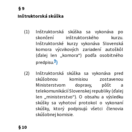
§ 9
Inštruktorská skúška
(1)
Inštruktorská skúška sa vykonáva po
skončení inštruktorského kurzu.
Inštruktorské kurzy vykonáva Slovenská
komora výcvikových zariadení autoškôl
(ďalej len „komora“) podľa osobitného
9
predpisu.
)
(2)
Inštruktorská skúška sa vykonáva pred
skúšobnou komisiou zostavenou
Ministerstvom dopravy, pôšt a
telekomunikácií Slovenskej republiky (ďalej
len „ministerstvo“). O obsahu a výsledku
skúšky sa vyhotoví protokol o vykonaní
skúšky, ktorý podpisujú všetci členovia
skúšobnej komisie.
§ 10