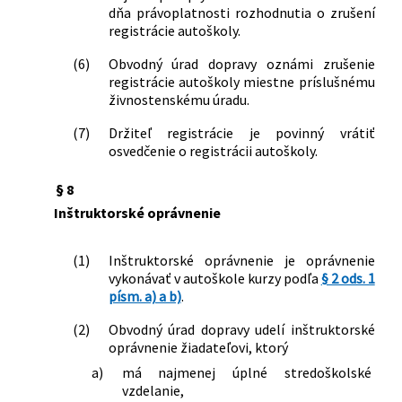
dňa právoplatnosti rozhodnutia o zrušení
registrácie autoškoly.
(6)
Obvodný úrad dopravy oznámi zrušenie
registrácie autoškoly miestne príslušnému
živnostenskému úradu.
(7)
Držiteľ registrácie je povinný vrátiť
osvedčenie o registrácii autoškoly.
§ 8
Inštruktorské oprávnenie
(1)
Inštruktorské oprávnenie je oprávnenie
vykonávať v autoškole kurzy podľa
§ 2 ods. 1
písm. a) a b)
.
(2)
Obvodný úrad dopravy udelí inštruktorské
oprávnenie žiadateľovi, ktorý
a)
má najmenej úplné stredoškolské
vzdelanie,