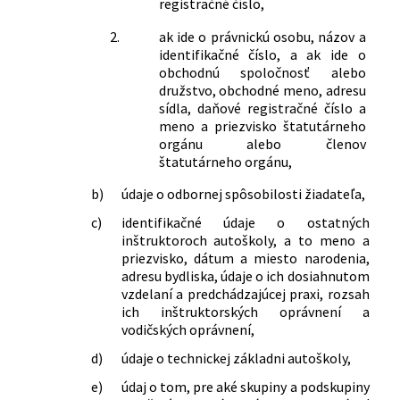
registračné číslo,
2.
ak ide o právnickú osobu, názov a
identifikačné číslo, a ak ide o
obchodnú spoločnosť alebo
družstvo, obchodné meno, adresu
sídla, daňové registračné číslo a
meno a priezvisko štatutárneho
orgánu alebo členov
štatutárneho orgánu,
b)
údaje o odbornej spôsobilosti žiadateľa,
c)
identifikačné údaje o ostatných
inštruktoroch autoškoly, a to meno a
priezvisko, dátum a miesto narodenia,
adresu bydliska, údaje o ich dosiahnutom
vzdelaní a predchádzajúcej praxi, rozsah
ich inštruktorských oprávnení a
vodičských oprávnení,
d)
údaje o technickej základni autoškoly,
e)
údaj o tom, pre aké skupiny a podskupiny