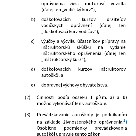
doplnení niektorých zákonov v znení
oprávnenia viesť motorové vozidlá
zdravotníckych pracovníkoch,
neskorších predpisov
(ďalej len „vodičský kurz“),
stavovských organizáciách v
b)
doškoľovacích kurzov držiteľov
zdravotníctve a o zmene a doplnení
vodičských oprávnení (ďalej len
niektorých zákonov v znení neskorších
„doškoľovací kurz vodičov“),
predpisov a o zmene a doplnení
niektorých zákonov
c)
výučby a výcviku účastníkov prípravy na
144/2010 Z. z.
Zákon, ktorým sa mení a dopĺňa zákon
inštruktorskú skúšku na vydanie
inštruktorského oprávnenia (ďalej len
č. 8/2009 Z. z. o cestnej premávke a o
„inštruktorský kurz“),
zmene a doplnení niektorých zákonov
v znení neskorších predpisov a o zmene
d)
doškoľovacích kurzov inštruktorov
a doplnení niektorých zákonov
autoškôl a
317/2012 Z. z.
Zákon o inteligentných dopravných
e)
dopravnej výchovy obyvateľstva.
systémoch v cestnej doprave a o zmene
a doplnení niektorých zákonov
(2)
Činnosti podľa odseku 1 písm. a) a b)
345/2012 Z. z.
Zákon o niektorých opatreniach v
možno vykonávať len v autoškole.
miestnej štátnej správe a o zmene a
doplnení niektorých zákonov
(3)
Prevádzkovanie autoškoly je podnikaním
180/2013 Z. z.
Zákon o organizácii miestnej štátnej
1
na základe živnostenského oprávnenia.
)
správy a o zmene a doplnení niektorých
Osobitné podmienky prevádzkovania
zákonov
autoškôl upravuje tento zákon.