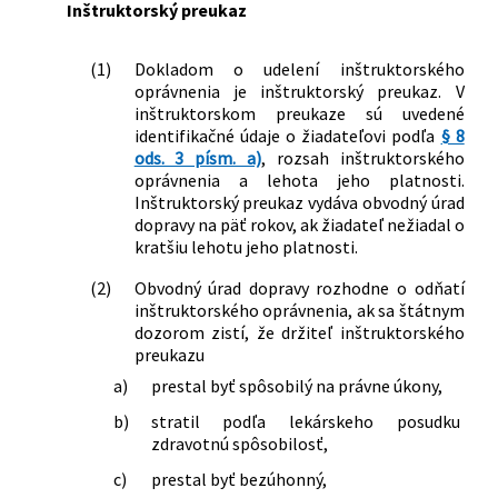
Inštruktorský preukaz
(1)
Dokladom o udelení inštruktorského
oprávnenia je inštruktorský preukaz. V
inštruktorskom preukaze sú uvedené
identifikačné údaje o žiadateľovi podľa
§ 8
ods. 3 písm. a)
, rozsah inštruktorského
oprávnenia a lehota jeho platnosti.
Inštruktorský preukaz vydáva obvodný úrad
dopravy na päť rokov, ak žiadateľ nežiadal o
kratšiu lehotu jeho platnosti.
(2)
Obvodný úrad dopravy rozhodne o odňatí
inštruktorského oprávnenia, ak sa štátnym
dozorom zistí, že držiteľ inštruktorského
preukazu
a)
prestal byť spôsobilý na právne úkony,
b)
stratil podľa lekárskeho posudku
zdravotnú spôsobilosť,
c)
prestal byť bezúhonný,