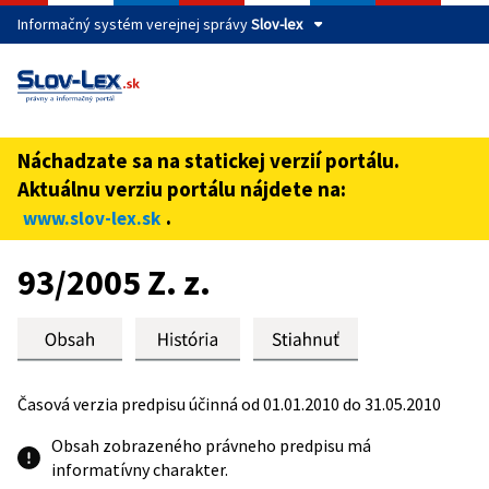
Informačný systém verejnej správy
Slov-lex
Táto stránka je zabezpečená
Buďte pozorní a vždy sa uistite, že zdieľate informácie iba
cez zabezpečenú webovú stránku verejnej správy SR.
Náchadzate sa na statickej verzií portálu.
Zabezpečená stránka vždy začína https:// pred názvom
Aktuálnu verziu portálu nájdete na:
domény webového sídla.
.
www.slov-lex.sk
Preskoč na obsah
93/2005 Z. z.
Časová verzia predpisu účinná od 01.01.2010 do 31.05.2010
Obsah zobrazeného právneho predpisu má
informatívny charakter.