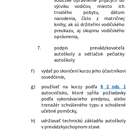
vodičské oprávnenie prijatých do
výcviku vodičov, miesto ich
trvalého pobytu, dátum
narodenia, číslo z matričnej
knihy; ak sú držiteľmi vodičského
preukazu, aj skupinu vodičského
oprávnenia,
7.
podpis prevádzkovateľa
autoškoly a odtlačok pečiatky
autoškoly.
f)
vydať po skončení kurzu jeho účastníkovi
osvedčenie,
g)
používať na kurzy podľa
§ 2 ods. 1
autocvičisko, ktoré spĺňa požiadavky
podľa vykonávacieho predpisu, alebo
trenažér schváleného typu a schválené
učebné pomôcky,
h)
udržiavať technickú základňu autoškoly
v prevádzkyschopnom stave.