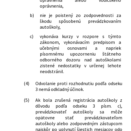
oprávnenia,
b)
nie je poistený zo zodpovednosti za
škodu spôsobenú prevádzkovaním
autoškoly,
c)
vykonáva kurzy v rozpore s týmto
zákonom, vykonávacím predpisom a
učebnými osnovami a napriek
písomnému upozorneniu štátneho
odborného dozoru nad autoškolami
zistené nedostatky v určenej lehote
neodstránil.
(4)
Odvolanie proti rozhodnutiu podľa odseku
3 nemá odkladný účinok.
(5)
Ak bola zrušená registrácia autoškoly z
dôvodu podľa odseku 3 písm. c),
prevádzkovateľ autoškoly sa môže
opätovne stať prevádzkovateľom
autoškoly alebo zodpovedným zástupcom
najskôr po uplynutí šiestich mesiacov odo