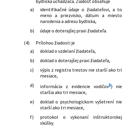
bydliska uchádzača. Žiadosť obsahuje
a)
identifikačné údaje o žiadateľovi, a to
meno a priezvisko, dátum a miesto
narodenia a adresu bydliska,
b)
údaje o doterajšej praxi žiadateľa.
(4)
Prílohou žiadosti je
a)
doklad o vzdelaní žiadateľa,
b)
doklad o doterajšej praxi žiadateľa,
c)
výpis z registra trestov nie starší ako tri
mesiace,
d)
8
informácia z evidencie vodičov
)
nie
staršia ako tri mesiace,
e)
doklad o psychologickom vyšetrení nie
starší ako tri mesiace,
f)
protokol o vykonaní inštruktorskej
skúšky.