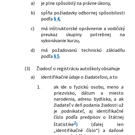
a)
je plne spôsobilý na právne úkony,
b)
spĺňa požiadavky odbornej spôsobilosti
podľa
§ 4
,
c)
má inštruktorské oprávnenie a vodičský
preukaz skupiny potrebnej na
vykonávanie kurzu,
d)
má požadovanú technickú základňu
podľa
§ 5
.
(3)
Žiadosť o registráciu autoškoly obsahuje
a)
identifikačné údaje o žiadateľovi, a to
1.
ak ide o fyzickú osobu, meno a
priezvisko, dátum a miesto
narodenia, adresu bydliska, a ak
žiadateľ v deň podania žiadosti už
je podnikateľ, aj identifikačné
číslo podľa predpisov o štátnej
2
štatistike
)
(ďalej len
„identifikačné číslo“) a daňové