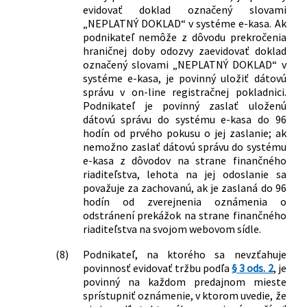
evidovať doklad označený slovami
„NEPLATNÝ DOKLAD“ v systéme e-kasa. Ak
podnikateľ nemôže z dôvodu prekročenia
hraničnej doby odozvy zaevidovať doklad
označený slovami „NEPLATNÝ DOKLAD“ v
systéme e-kasa, je povinný uložiť dátovú
správu v on-line registračnej pokladnici.
Podnikateľ je povinný zaslať uloženú
dátovú správu do systému e-kasa do 96
hodín od prvého pokusu o jej zaslanie; ak
nemožno zaslať dátovú správu do systému
e-kasa z dôvodov na strane finančného
riaditeľstva, lehota na jej odoslanie sa
považuje za zachovanú, ak je zaslaná do 96
hodín od zverejnenia oznámenia o
odstránení prekážok na strane finančného
riaditeľstva na svojom webovom sídle.
(8)
Podnikateľ, na ktorého sa nevzťahuje
povinnosť evidovať tržbu podľa
§ 3 ods. 2
, je
povinný na každom predajnom mieste
sprístupniť oznámenie, v ktorom uvedie, že