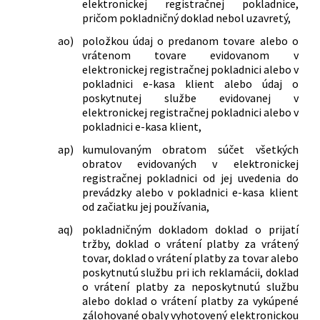
elektronickej registračnej pokladnice,
pričom pokladničný doklad nebol uzavretý,
ao)
položkou údaj o predanom tovare alebo o
vrátenom tovare evidovanom v
elektronickej registračnej pokladnici alebo v
pokladnici e-kasa klient alebo údaj o
poskytnutej službe evidovanej v
elektronickej registračnej pokladnici alebo v
pokladnici e-kasa klient,
ap)
kumulovaným obratom súčet všetkých
obratov evidovaných v elektronickej
registračnej pokladnici od jej uvedenia do
prevádzky alebo v pokladnici e-kasa klient
od začiatku jej používania,
aq)
pokladničným dokladom doklad o prijatí
tržby, doklad o vrátení platby za vrátený
tovar, doklad o vrátení platby za tovar alebo
poskytnutú službu pri ich reklamácii, doklad
o vrátení platby za neposkytnutú službu
alebo doklad o vrátení platby za vykúpené
zálohované obaly vyhotovený elektronickou