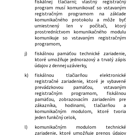
fiskálnej tlačiarni; vlastný registračný
znení neskorších predpisov a ktorým sa
program musí komunikovať so vstavaným
menia a dopĺňajú niektoré zákony
registračným programom na základe
188/2019 Z. z.
Zákon, ktorým sa dopĺňa zákon č.
komunikačného protokolu a môže byť
289/2008 Z. z. o používaní elektronickej
umiestnený len v počítači, ktorý
registračnej pokladnice a o zmene a
prostredníctvom komunikačného modulu
doplnení zákona Slovenskej národnej
komunikuje so vstavaným registračným
rady č. 511/1992 Zb.
programom,
369/2019 Z. z.
Zákon, ktorým sa mení a dopĺňa zákon
j)
fiskálnou pamäťou technické zariadenie,
č. 563/2009 Z. z. o správe daní (daňový
ktoré umožňuje jednorazový a trvalý zápis
poriadok) a o zmene a doplnení
údajov z dennej uzávierky,
niektorých zákonov v znení neskorších
k)
fiskálnou tlačiarňou elektronické
predpisov a ktorým sa menia a
registračné zariadenie, ktoré je vybavené
dopĺňajú niektoré zákony
prevádzkovou pamäťou, vstavaným
198/2020 Z. z.
Zákon, ktorým sa menia a dopĺňajú
registračným programom, fiskálnou
niektoré zákony v súvislosti so
pamäťou, zobrazovacím zariadením pre
zlepšovaním podnikateľského
zákazníka, hodinami, tlačiarňou a
prostredia zasiahnutým opatreniami
komunikačným modulom, ktoré tvoria
na zamedzenie šírenia nebezpečnej
jeden funkčný celok,
nákazlivej ľudskej choroby COVID-19
l)
komunikačným modulom technické
492/2021 Z. z.
Nález Ústavného súdu Slovenskej
zariadenie, ktoré umožňuje prenos údajov