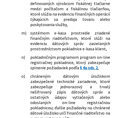
republiky č. k. PL. ÚS 25/2019-117 z 10.
definovaných výrobcom fiskálnej tlačiarne
novembra 2021 vo veci vyslovenia
medzi počítačom a fiskálnou tlačiarňou,
nesúladu ustanovenia § 8a ods. 1
ktoré slúžia na evidenciu finančných operácií
zákona č. 289/2008 Z. z. o používaní
týkajúcich sa predaja tovaru alebo
elektronickej registračnej pokladnice a
poskytovania služby,
o zmene a doplnení zákona Slovenskej
m)
systémom e-kasa prostredie zriadené
národnej rady č. 511/1992 Zb. o správe
finančným riaditeľstvom, ktoré slúži na
daní a poplatkov a o zmenách v sústave
evidenciu dátových správ zasielaných
územných finančných orgánov v znení
prostredníctvom pokladnice e-kasa klient,
neskorších predpisov v časti „unikátny
n)
pokladničným programom program on-line
identifikátor kupujúceho, ak je
registračnej pokladnice, ktorý zabezpečuje
predložený kupujúcim pred
splnenie požiadaviek podľa
§ 4a ods. 2
,
zaevidovaním prijatej tržby“ s čl. 16
o)
chráneným dátovým úložiskom
ods. 1, čl. 19 ods. 2 a 3 Ústavy Slovenskej
zabezpečené technické zariadenie, ktoré
republiky
zabezpečuje jednorazový a trvalý
102/2024 Z. z.
Zákon, ktorým sa mení a dopĺňa zákon
nešifrovaný zápis dátových správ a
č. 222/2004 Z. z. o dani z pridanej
ostatných údajov vytlačených alebo
hodnoty v znení neskorších predpisov a
odoslaných on-line registračnou
ktorým sa menia a dopĺňajú niektoré
pokladnicou; ďalšie požiadavky na chránené
zákony
dátové úložisko určí finančné riaditeľstvo na
354/2024 Z. z.
Zákon, ktorým sa mení a dopĺňa zákon