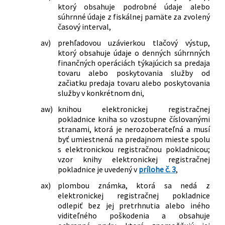
ktorý obsahuje podrobné údaje alebo
súhrnné údaje z fiskálnej pamäte za zvolený
časový interval,
av)
prehľadovou uzávierkou tlačový výstup,
ktorý obsahuje údaje o denných súhrnných
finančných operáciách týkajúcich sa predaja
tovaru alebo poskytovania služby od
začiatku predaja tovaru alebo poskytovania
služby v konkrétnom dni,
aw)
knihou elektronickej registračnej
pokladnice kniha so vzostupne číslovanými
stranami, ktorá je nerozoberateľná a musí
byť umiestnená na predajnom mieste spolu
s elektronickou registračnou pokladnicou;
vzor knihy elektronickej registračnej
pokladnice je uvedený v
prílohe č. 3
,
ax)
plombou známka, ktorá sa nedá z
elektronickej registračnej pokladnice
odlepiť bez jej pretrhnutia alebo iného
viditeľného poškodenia a obsahuje