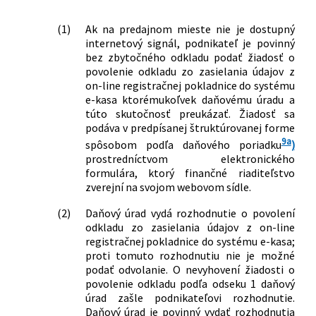
(1)
Ak na predajnom mieste nie je dostupný
internetový signál, podnikateľ je povinný
bez zbytočného odkladu podať žiadosť o
povolenie odkladu zo zasielania údajov z
on-line registračnej pokladnice do systému
e-kasa ktorémukoľvek daňovému úradu a
túto skutočnosť preukázať. Žiadosť sa
podáva v predpísanej štruktúrovanej forme
9a
spôsobom podľa daňového poriadku
)
prostredníctvom elektronického
formulára, ktorý finančné riaditeľstvo
zverejní na svojom webovom sídle.
(2)
Daňový úrad vydá rozhodnutie o povolení
odkladu zo zasielania údajov z on-line
registračnej pokladnice do systému e-kasa;
proti tomuto rozhodnutiu nie je možné
podať odvolanie. O nevyhovení žiadosti o
povolenie odkladu podľa odseku 1 daňový
úrad zašle podnikateľovi rozhodnutie.
Daňový úrad je povinný vydať rozhodnutia