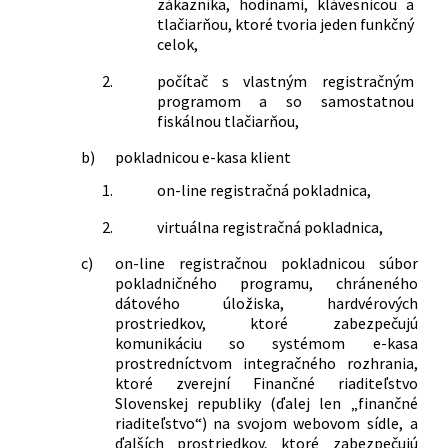
zákazníka, hodinami, klávesnicou a
podmienkach predaja výrobkov a
tlačiarňou, ktoré tvoria jeden funkčný
poskytovania služieb na trhových
celok,
miestach a o zmene a doplnení zákona
č. 455/1991 Zb. o živnostenskom
2.
počítač s vlastným registračným
programom a so samostatnou
podnikaní (živnostenský zákon) v znení
fiskálnou tlačiarňou,
neskorších predpisov v znení
neskorších predpisov
b)
pokladnicou e-kasa klient
218/2014 Z. z.
Zákon, ktorým sa mení a dopĺňa zákon
č. 222/2004 Z. z. o dani z pridanej
1.
on-line registračná pokladnica,
hodnoty v znení neskorších predpisov a
2.
virtuálna registračná pokladnica,
ktorým sa menia a dopĺňajú niektoré
zákony
c)
on-line registračnou pokladnicou súbor
333/2014 Z. z.
Zákon, ktorým sa mení a dopĺňa zákon
pokladničného programu, chráneného
č. 595/2003 Z. z. o dani z príjmov v znení
dátového úložiska, hardvérových
neskorších predpisov a ktorým sa
prostriedkov, ktoré zabezpečujú
komunikáciu so systémom e-kasa
menia a dopĺňajú niektoré zákony
prostredníctvom integračného rozhrania,
35/2015 Z. z.
Zákon, ktorým sa mení a dopĺňa zákon
ktoré zverejní Finančné riaditeľstvo
č. 129/2010 Z. z. o spotrebiteľských
Slovenskej republiky (ďalej len „finančné
úveroch a o iných úveroch a pôžičkách
riaditeľstvo“) na svojom webovom sídle, a
pre spotrebiteľov a o zmene a doplnení
ďalších prostriedkov, ktoré zabezpečujú