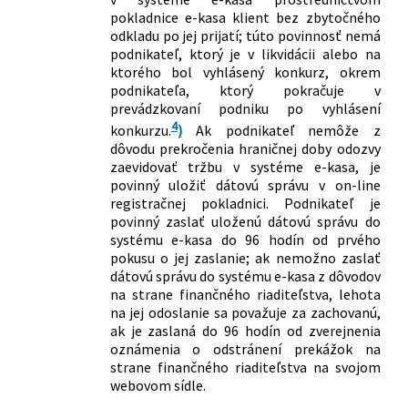
pokladnice e-kasa klient bez zbytočného
odkladu po jej prijatí; túto povinnosť nemá
podnikateľ, ktorý je v likvidácii alebo na
ktorého bol vyhlásený konkurz, okrem
podnikateľa, ktorý pokračuje v
prevádzkovaní podniku po vyhlásení
4
konkurzu.
)
Ak podnikateľ nemôže z
dôvodu prekročenia hraničnej doby odozvy
zaevidovať tržbu v systéme e-kasa, je
povinný uložiť dátovú správu v on-line
registračnej pokladnici. Podnikateľ je
povinný zaslať uloženú dátovú správu do
systému e-kasa do 96 hodín od prvého
pokusu o jej zaslanie; ak nemožno zaslať
dátovú správu do systému e-kasa z dôvodov
na strane finančného riaditeľstva, lehota
na jej odoslanie sa považuje za zachovanú,
ak je zaslaná do 96 hodín od zverejnenia
oznámenia o odstránení prekážok na
strane finančného riaditeľstva na svojom
webovom sídle.