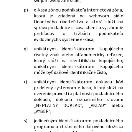
svojom webovom sídle,
č. 222/2004 Z. z. o dani z pridanej
p)
e-kasa zónou podnikateľa internetová zóna,
hodnoty v znení neskorších predpisov a
ktorá je zriadená na webovom sídle
ktorým sa menia a dopĺňajú niektoré
finančného riaditeľstva a ktorá slúži na
zákony
správu pokladnice e-kasa klient a vytváranie
prehľadov o tržbách podnikateľa
evidovaných v systéme e-kasa,
q)
unikátnym identifikátorom kupujúceho
číselný znak alebo alfanumerický reťazec,
ktorý slúži na identifikáciu kupujúceho;
unikátnym identifikátorom kupujúceho
môže byť daňové identifikačné číslo,
r)
unikátnym identifikátorom dokladu kód
pridelený systémom e-kasa, ktorý slúži na
overenie pravosti a platnosti pokladničného
dokladu, dokladu označeného slovami
„NEPLATNÝ DOKLAD“, „VKLAD“ alebo
„VÝBER“,
s)
jedinečným identifikátorom pokladničného
programu a chráneného dátového úložiska