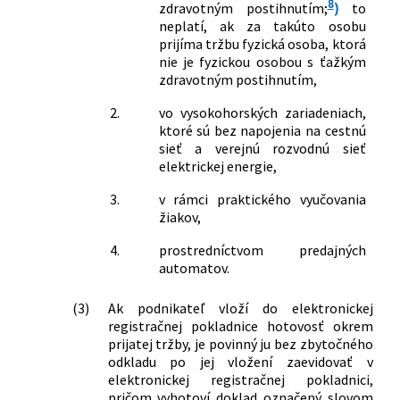
8
zdravotným postihnutím;
)
to
neplatí, ak za takúto osobu
prijíma tržbu fyzická osoba, ktorá
nie je fyzickou osobou s ťažkým
zdravotným postihnutím,
2.
vo vysokohorských zariadeniach,
ktoré sú bez napojenia na cestnú
sieť a verejnú rozvodnú sieť
elektrickej energie,
3.
v rámci praktického vyučovania
žiakov,
4.
prostredníctvom predajných
automatov.
(3)
Ak podnikateľ vloží do elektronickej
registračnej pokladnice hotovosť okrem
prijatej tržby, je povinný ju bez zbytočného
odkladu po jej vložení zaevidovať v
elektronickej registračnej pokladnici,
pričom vyhotoví doklad označený slovom