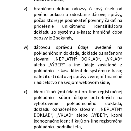
v)
hraničnou dobou odozvy časový úsek od
prvého pokusu o odoslanie dátovej správy,
počas ktorej je podnikateľ povinný čakať na
pridelenie unikátneho identifikátora
dokladu zo systému e-kasa; hraničná doba
odozvy je 2 sekundy,
w)
dátovou správou údaje uvedené na
pokladničnom doklade, doklade označenom
slovami „NEPLATNÝ DOKLAD“, „VKLAD“
alebo „VÝBER“ a iné údaje zasielané z
pokladnice e-kasa klient do systému e-kasa;
náležitosti dátovej správy zverejní finančné
riaditeľstvo na svojom webovom sídle,
x)
identifikačnými údajmi on-line registračnej
pokladnice súbor údajov potrebných na
vyhotovenie pokladničného dokladu,
dokladu označeného slovami „NEPLATNÝ
DOKLAD“, „VKLAD“ alebo „VÝBER“, ktoré
jednoznačne identifikujú on-line registračnú
pokladnicu podnikateľa,