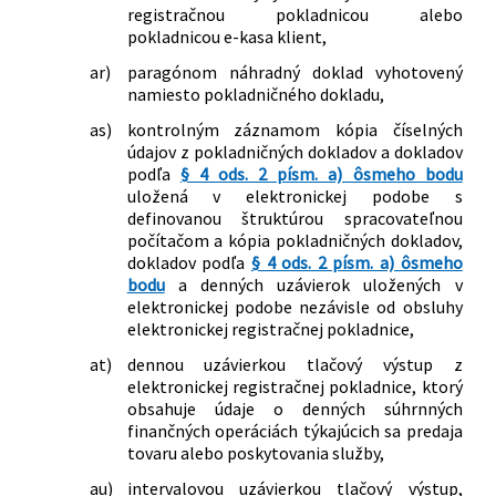
registračnou pokladnicou alebo
pokladnicou e-kasa klient,
ar)
paragónom náhradný doklad vyhotovený
namiesto pokladničného dokladu,
as)
kontrolným záznamom kópia číselných
údajov z pokladničných dokladov a dokladov
podľa
§ 4 ods. 2 písm. a) ôsmeho bodu
uložená v elektronickej podobe s
definovanou štruktúrou spracovateľnou
počítačom a kópia pokladničných dokladov,
dokladov podľa
§ 4 ods. 2 písm. a) ôsmeho
bodu
a denných uzávierok uložených v
elektronickej podobe nezávisle od obsluhy
elektronickej registračnej pokladnice,
at)
dennou uzávierkou tlačový výstup z
elektronickej registračnej pokladnice, ktorý
obsahuje údaje o denných súhrnných
finančných operáciách týkajúcich sa predaja
tovaru alebo poskytovania služby,
au)
intervalovou uzávierkou tlačový výstup,