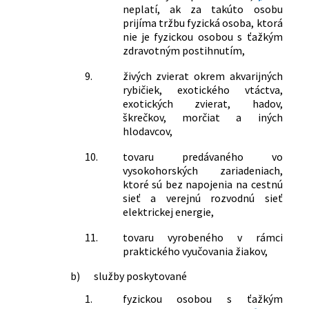
neplatí, ak za takúto osobu
prijíma tržbu fyzická osoba, ktorá
nie je fyzickou osobou s ťažkým
zdravotným postihnutím,
9.
živých zvierat okrem akvarijných
rybičiek, exotického vtáctva,
exotických zvierat, hadov,
škrečkov, morčiat a iných
hlodavcov,
10.
tovaru predávaného vo
vysokohorských zariadeniach,
ktoré sú bez napojenia na cestnú
sieť a verejnú rozvodnú sieť
elektrickej energie,
11.
tovaru vyrobeného v rámci
praktického vyučovania žiakov,
b)
služby poskytované
1.
fyzickou osobou s ťažkým