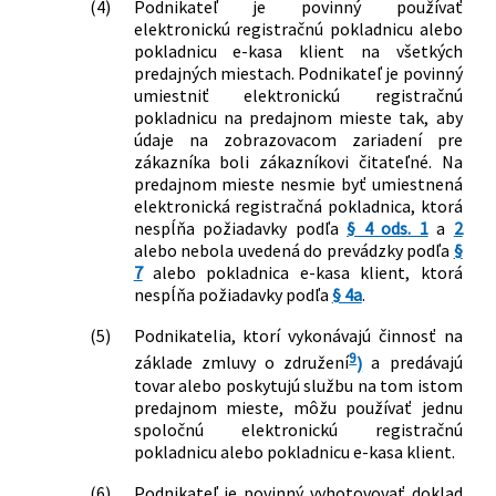
(4)
Podnikateľ je povinný používať
elektronickú registračnú pokladnicu alebo
pokladnicu e-kasa klient na všetkých
predajných miestach. Podnikateľ je povinný
umiestniť elektronickú registračnú
pokladnicu na predajnom mieste tak, aby
údaje na zobrazovacom zariadení pre
zákazníka boli zákazníkovi čitateľné. Na
predajnom mieste nesmie byť umiestnená
elektronická registračná pokladnica, ktorá
nespĺňa požiadavky podľa
§ 4 ods. 1
a
2
alebo nebola uvedená do prevádzky podľa
§
7
alebo pokladnica e-kasa klient, ktorá
nespĺňa požiadavky podľa
§ 4a
.
(5)
Podnikatelia, ktorí vykonávajú činnosť na
9
základe zmluvy o združení
)
a predávajú
tovar alebo poskytujú službu na tom istom
predajnom mieste, môžu používať jednu
spoločnú elektronickú registračnú
pokladnicu alebo pokladnicu e-kasa klient.
(6)
Podnikateľ je povinný vyhotovovať doklad