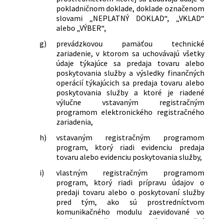
pokladničnom doklade, doklade označenom
č. 289/2008 Z. z. o používaní
slovami „NEPLATNÝ DOKLAD“, „VKLAD“
elektronickej registračnej pokladnice a
alebo „VÝBER“,
o zmene a doplnení zákona Slovenskej
národnej rady č. 511/1992 Zb. o správe
g)
prevádzkovou pamäťou technické
daní a poplatkov a o zmenách v sústave
zariadenie, v ktorom sa uchovávajú všetky
údaje týkajúce sa predaja tovaru alebo
územných finančných orgánov v znení
poskytovania služby a výsledky finančných
neskorších predpisov v znení
operácií týkajúcich sa predaja tovaru alebo
neskorších predpisov
poskytovania služby a ktoré je riadené
368/2018 Z. z.
Zákon, ktorým sa mení a dopĺňa zákon
výlučne vstavaným registračným
č. 289/2008 Z. z. o používaní
programom elektronického registračného
elektronickej registračnej pokladnice a
zariadenia,
o zmene a doplnení zákona Slovenskej
h)
vstavaným registračným programom
národnej rady č. 511/1992 Zb. o správe
program, ktorý riadi evidenciu predaja
daní a poplatkov a o zmenách v sústave
tovaru alebo evidenciu poskytovania služby,
územných finančných orgánov v znení
neskorších predpisov v znení
i)
vlastným registračným programom
neskorších predpisov a ktorým sa
program, ktorý riadi prípravu údajov o
predaji tovaru alebo o poskytovaní služby
menia a dopĺňajú niektoré zákony
pred tým, ako sú prostredníctvom
9/2019 Z. z.
Zákon, ktorým sa mení a dopĺňa zákon
komunikačného modulu zaevidované vo
č. 56/2012 Z. z. o cestnej doprave v