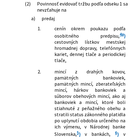
(2)
Povinnosť evidovať tržbu podľa odseku 1 sa
nevzťahuje na
a)
predaj
1.
cenín okrem poukazu podľa
4a
osobitného predpisu,
)
cestovných lístkov mestskej
hromadnej dopravy, telefónnych
kariet, dennej tlače a periodickej
tlače,
2.
mincí z drahých kovov,
pamätných bankoviek,
pamätných mincí, zberateľských
mincí, hárkov bankoviek a
súborov obehových mincí, ako aj
bankoviek a mincí, ktoré boli
stiahnuté z peňažného obehu a
stratili status zákonného platidla
po uplynutí obdobia určeného na
ich výmenu, v Národnej banke
5
6
Slovenska,
)
v bankách,
)
v