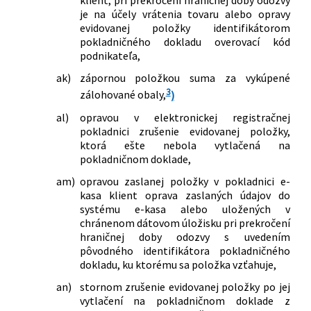
klient; pri prekročení hraničnej doby odozvy
je na účely vrátenia tovaru alebo opravy
evidovanej položky identifikátorom
pokladničného dokladu overovací kód
podnikateľa,
ak)
zápornou položkou suma za vykúpené
3
zálohované obaly,
)
al)
opravou v elektronickej registračnej
pokladnici zrušenie evidovanej položky,
ktorá ešte nebola vytlačená na
pokladničnom doklade,
am)
opravou zaslanej položky v pokladnici e-
kasa klient oprava zaslaných údajov do
systému e-kasa alebo uložených v
chránenom dátovom úložisku pri prekročení
hraničnej doby odozvy s uvedením
pôvodného identifikátora pokladničného
dokladu, ku ktorému sa položka vzťahuje,
an)
stornom zrušenie evidovanej položky po jej
vytlačení na pokladničnom doklade z