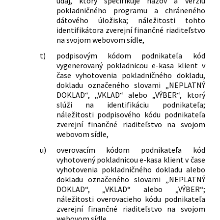
údaj, ktorý špecifikuje názov a verziu
pokladničného programu a chráneného
dátového úložiska; náležitosti tohto
identifikátora zverejní finančné riaditeľstvo
na svojom webovom sídle,
t)
podpisovým kódom podnikateľa kód
vygenerovaný pokladnicou e-kasa klient v
čase vyhotovenia pokladničného dokladu,
dokladu označeného slovami „NEPLATNÝ
DOKLAD“, „VKLAD“ alebo „VÝBER“, ktorý
slúži na identifikáciu podnikateľa;
náležitosti podpisového kódu podnikateľa
zverejní finančné riaditeľstvo na svojom
webovom sídle,
u)
overovacím kódom podnikateľa kód
vyhotovený pokladnicou e-kasa klient v čase
vyhotovenia pokladničného dokladu alebo
dokladu označeného slovami „NEPLATNÝ
DOKLAD“, „VKLAD“ alebo „VÝBER“;
náležitosti overovacieho kódu podnikateľa
zverejní finančné riaditeľstvo na svojom
webovom sídle,