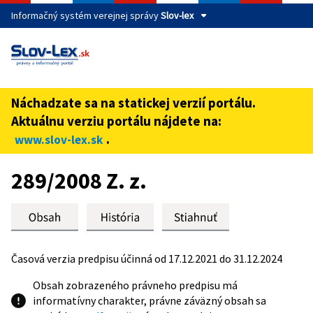
Informačný systém verejnej správy
Slov-lex
Táto stránka je zabezpečená
Buďte pozorní a vždy sa uistite, že zdieľate informácie iba
cez zabezpečenú webovú stránku verejnej správy SR.
Náchadzate sa na statickej verzií portálu.
Zabezpečená stránka vždy začína https:// pred názvom
Aktuálnu verziu portálu nájdete na:
domény webového sídla.
.
www.slov-lex.sk
Preskoč na obsah
289/2008 Z. z.
Časová verzia predpisu účinná od 17.12.2021 do 31.12.2024
Obsah zobrazeného právneho predpisu má
informatívny charakter, právne záväzný obsah sa