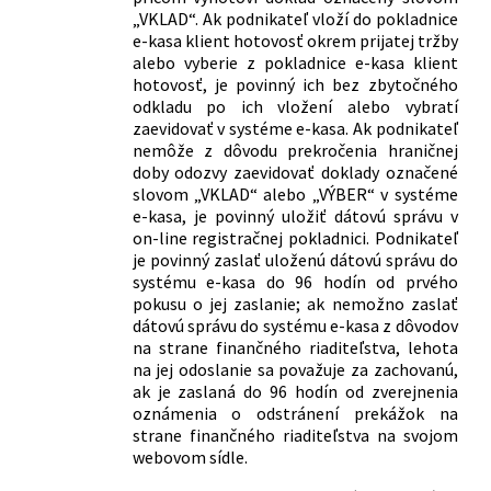
„VKLAD“. Ak podnikateľ vloží do pokladnice
e-kasa klient hotovosť okrem prijatej tržby
alebo vyberie z pokladnice e-kasa klient
hotovosť, je povinný ich bez zbytočného
odkladu po ich vložení alebo vybratí
zaevidovať v systéme e-kasa. Ak podnikateľ
nemôže z dôvodu prekročenia hraničnej
doby odozvy zaevidovať doklady označené
slovom „VKLAD“ alebo „VÝBER“ v systéme
e-kasa, je povinný uložiť dátovú správu v
on-line registračnej pokladnici. Podnikateľ
je povinný zaslať uloženú dátovú správu do
systému e-kasa do 96 hodín od prvého
pokusu o jej zaslanie; ak nemožno zaslať
dátovú správu do systému e-kasa z dôvodov
na strane finančného riaditeľstva, lehota
na jej odoslanie sa považuje za zachovanú,
ak je zaslaná do 96 hodín od zverejnenia
oznámenia o odstránení prekážok na
strane finančného riaditeľstva na svojom
webovom sídle.