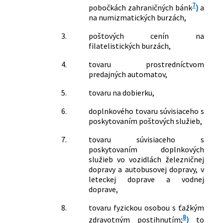
7
pobočkách zahraničných bánk
)
a
na numizmatických burzách,
3.
poštových cenín na
filatelistických burzách,
4.
tovaru prostredníctvom
predajných automatov,
5.
tovaru na dobierku,
6.
doplnkového tovaru súvisiaceho s
poskytovaním poštových služieb,
7.
tovaru súvisiaceho s
poskytovaním doplnkových
služieb vo vozidlách železničnej
dopravy a autobusovej dopravy, v
leteckej doprave a vodnej
doprave,
8.
tovaru fyzickou osobou s ťažkým
8
zdravotným postihnutím;
)
to