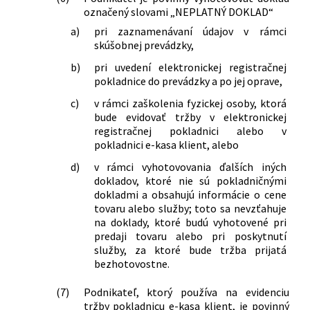
označený slovami „NEPLATNÝ DOKLAD“
a)
pri zaznamenávaní údajov v rámci
skúšobnej prevádzky,
b)
pri uvedení elektronickej registračnej
pokladnice do prevádzky a po jej oprave,
c)
v rámci zaškolenia fyzickej osoby, ktorá
bude evidovať tržby v elektronickej
registračnej pokladnici alebo v
pokladnici e-kasa klient, alebo
d)
v rámci vyhotovovania ďalších iných
dokladov, ktoré nie sú pokladničnými
dokladmi a obsahujú informácie o cene
tovaru alebo služby; toto sa nevzťahuje
na doklady, ktoré budú vyhotovené pri
predaji tovaru alebo pri poskytnutí
služby, za ktoré bude tržba prijatá
bezhotovostne.
(7)
Podnikateľ, ktorý používa na evidenciu
tržby pokladnicu e-kasa klient, je povinný