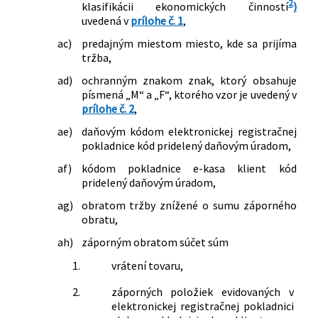
2
klasifikácii ekonomických činností
)
uvedená v
prílohe č. 1
,
ac)
predajným miestom miesto, kde sa prijíma
tržba,
ad)
ochranným znakom znak, ktorý obsahuje
písmená „M“ a „F“, ktorého vzor je uvedený v
prílohe č. 2
,
ae)
daňovým kódom elektronickej registračnej
pokladnice kód pridelený daňovým úradom,
af)
kódom pokladnice e-kasa klient kód
pridelený daňovým úradom,
ag)
obratom tržby znížené o sumu záporného
obratu,
ah)
záporným obratom súčet súm
1.
vrátení tovaru,
2.
záporných položiek evidovaných v
elektronickej registračnej pokladnici