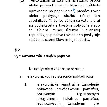
(2)
Tento zákon sa vzťahuje na fyzickú osobu
alebo právnickú osobu, ktorá na základe
č. 563/2009 Z. z. o správe daní (daňový
1
poriadok) a o zmene a doplnení
oprávnenia na podnikanie
)
predáva tovar
alebo poskytuje službu (ďalej len
niektorých zákonov a ktorým sa menia
„podnikateľ“); tento zákon sa vzťahuje aj
a dopĺňajú niektoré zákony
na podnikateľa s trvalým pobytom alebo
440/2012 Z. z.
Zákon, ktorým sa mení a dopĺňa zákon
so sídlom mimo územia Slovenskej
č. 563/2009 Z. z. o správe daní (daňový
republiky, ak predáva tovar alebo poskytuje
poriadok) a o zmene a doplnení
službu na území Slovenskej republiky.
niektorých zákonov v znení neskorších
predpisov a ktorým sa menia a
§ 2
dopĺňajú niektoré zákony
Vymedzenie základných pojmov
361/2013 Z. z.
Zákon, ktorým sa mení a dopĺňa zákon
č. 289/2008 Z. z. o používaní
elektronickej registračnej pokladnice a
Na účely tohto zákona sa rozumie
o zmene a doplnení zákona Slovenskej
a)
elektronickou registračnou pokladnicou
národnej rady č. 511/1992 Zb. o správe
daní a poplatkov a o zmenách v sústave
1.
elektronické registračné zariadenie
vybavené prevádzkovou pamäťou,
územných finančných orgánov v znení
vstavaným registračným
neskorších predpisov v znení
programom, fiskálnou pamäťou,
neskorších predpisov a ktorým sa
zobrazovacím zariadením pre
dopĺňa zákon č. 178/1998 Z. z. o