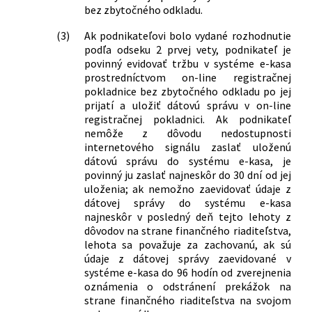
bez zbytočného odkladu.
(3)
Ak podnikateľovi bolo vydané rozhodnutie
podľa odseku 2 prvej vety, podnikateľ je
povinný evidovať tržbu v systéme e-kasa
prostredníctvom on-line registračnej
pokladnice bez zbytočného odkladu po jej
prijatí a uložiť dátovú správu v on-line
registračnej pokladnici. Ak podnikateľ
nemôže z dôvodu nedostupnosti
internetového signálu zaslať uloženú
dátovú správu do systému e-kasa, je
povinný ju zaslať najneskôr do 30 dní od jej
uloženia; ak nemožno zaevidovať údaje z
dátovej správy do systému e-kasa
najneskôr v posledný deň tejto lehoty z
dôvodov na strane finančného riaditeľstva,
lehota sa považuje za zachovanú, ak sú
údaje z dátovej správy zaevidované v
systéme e-kasa do 96 hodín od zverejnenia
oznámenia o odstránení prekážok na
strane finančného riaditeľstva na svojom