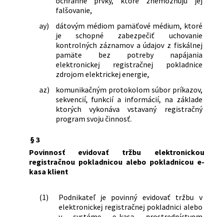
ochranné prvky, ktoré znemožňujú jej
falšovanie,
ay)
dátovým médiom pamäťové médium, ktoré
je schopné zabezpečiť uchovanie
kontrolných záznamov a údajov z fiskálnej
pamäte bez potreby napájania
elektronickej registračnej pokladnice
zdrojom elektrickej energie,
az)
komunikačným protokolom súbor príkazov,
sekvencií, funkcií a informácií, na základe
ktorých vykonáva vstavaný registračný
program svoju činnosť.
§ 3
Povinnosť evidovať tržbu elektronickou
registračnou pokladnicou alebo pokladnicou e-
kasa klient
(1)
Podnikateľ je povinný evidovať tržbu v
elektronickej registračnej pokladnici alebo
v systéme e-kasa prostredníctvom