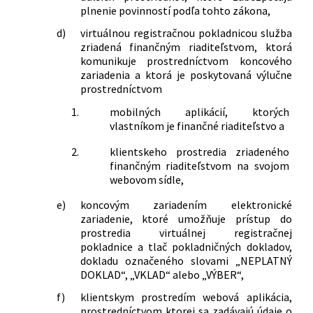
niektorých zákonov v znení neskorších
plnenie povinností podľa tohto zákona,
predpisov a ktorým sa menia a
d)
virtuálnou registračnou pokladnicou služba
dopĺňajú niektoré zákony
zriadená finančným riaditeľstvom, ktorá
130/2015 Z. z.
Zákon, ktorým sa mení a dopĺňa zákon
komunikuje prostredníctvom koncového
č. 431/2002 Z. z. o účtovníctve v znení
zariadenia a ktorá je poskytovaná výlučne
neskorších predpisov a ktorým sa
prostredníctvom
menia a dopĺňajú niektoré zákony
359/2015 Z. z.
Zákon o automatickej výmene
1.
mobilných aplikácií, ktorých
vlastníkom je finančné riaditeľstvo a
informácií o finančných účtoch na účely
správy daní a o zmene a doplnení
2.
klientskeho prostredia zriadeného
niektorých zákonov
finančným riaditeľstvom na svojom
180/2017 Z. z.
Zákon, ktorým sa mení a dopĺňa zákon
webovom sídle,
č. 289/2008 Z. z. o používaní
elektronickej registračnej pokladnice a
e)
koncovým zariadením elektronické
zariadenie, ktoré umožňuje prístup do
o zmene a doplnení zákona Slovenskej
prostredia virtuálnej registračnej
národnej rady č. 511/1992 Zb. o správe
pokladnice a tlač pokladničných dokladov,
daní a poplatkov a o zmenách v sústave
dokladu označeného slovami „NEPLATNÝ
územných finančných orgánov v znení
DOKLAD“, „VKLAD“ alebo „VÝBER“,
neskorších predpisov v znení
neskorších predpisov
f)
klientskym prostredím webová aplikácia,
prostredníctvom ktorej sa zadávajú údaje o
270/2017 Z. z.
Zákon, ktorým sa mení a dopĺňa zákon