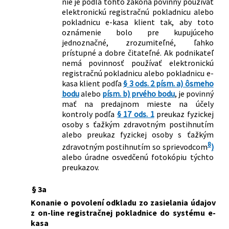
nie je podľa tohto zákona povinný používať
elektronickú registračnú pokladnicu alebo
pokladnicu e-kasa klient tak, aby toto
oznámenie bolo pre kupujúceho
jednoznačné, zrozumiteľné, ľahko
prístupné a dobre čitateľné. Ak podnikateľ
nemá povinnosť používať elektronickú
registračnú pokladnicu alebo pokladnicu e-
kasa klient podľa
§ 3 ods. 2 písm. a) ôsmeho
bodu
alebo
písm. b) prvého bodu
, je povinný
mať na predajnom mieste na účely
kontroly podľa
§ 17 ods. 1
preukaz fyzickej
osoby s ťažkým zdravotným postihnutím
alebo preukaz fyzickej osoby s ťažkým
8
zdravotným postihnutím so sprievodcom
)
alebo úradne osvedčenú fotokópiu týchto
preukazov.
§ 3a
Konanie o povolení odkladu zo zasielania údajov
z on-line registračnej pokladnice do systému e-
kasa