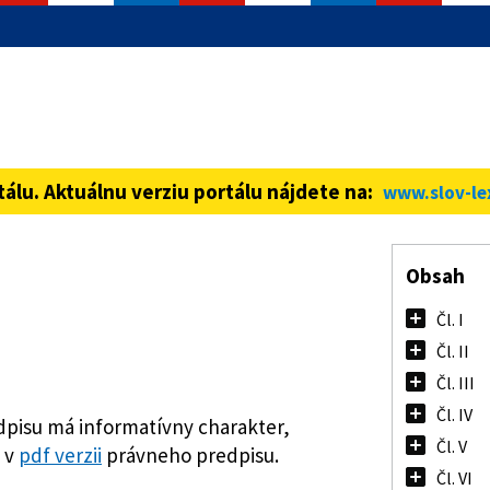
informácie iba cez zabezpečenú
ná stránka vždy začína https://
tálu. Aktuálnu verziu portálu nájdete na:
www.slov-le
Obsah
Čl. I
Čl. II
Čl. III
Čl. IV
pisu má informatívny charakter,
Čl. V
 v
pdf verzii
právneho predpisu.
Čl. VI