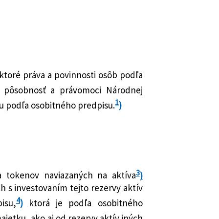
ých zákonov
ňažníctvo
a reštrukturalizácii a o zmene a
ých zákonov
spotrebiteľa pri finančných službách
otné
ene a doplnení niektorých zákonov
cesné
ralizácia
ktoré práva a povinnosti osôb podľa
ikanie
pôsobnosť a právomoci Národnej
ch službách a o zmene a doplnení
eľa
1
u podľa osobitného predpisu.
)
nov
ozhodnutia o zaistení majetku a
o majetku a o zmene a doplnení
nov
3
 tokenov naviazaných na aktíva
)
 s investovaním tejto rezervy aktív
4
isu,
)
ktorá je podľa osobitného
jetku, ako aj od rezervy aktív iných