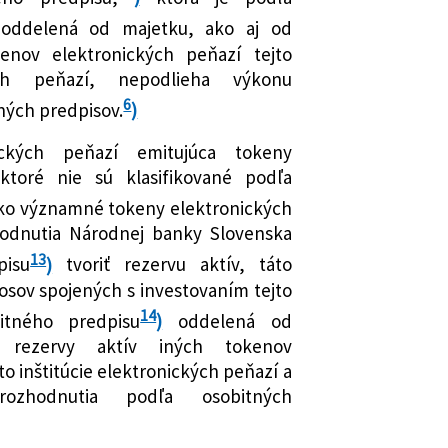
ddelená od majetku, ako aj od
kenov elektronických peňazí tejto
kých peňazí, nepodlieha výkonu
6
ných predpisov.
)
nických peňazí emitujúca tokeny
 ktoré nie sú klasifikované podľa
ko významné tokeny elektronických
hodnutia Národnej banky Slovenska
13
pisu
)
tvoriť rezervu aktív, táto
osov spojených s investovaním tejto
14
itného predpisu
)
oddelená od
rezervy aktív iných tokenov
to inštitúcie elektronických peňazí a
ozhodnutia podľa osobitných