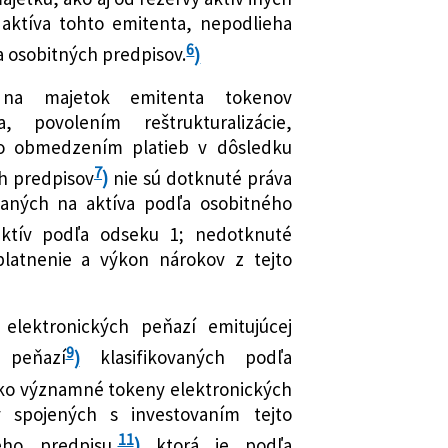
aktíva tohto emitenta, nepodlieha
6
 osobitných predpisov.
)
 na majetok emitenta tokenov
, povolením reštrukturalizácie,
bo obmedzením platieb v dôsledku
7
h predpisov
)
nie sú dotknuté práva
zaných na aktíva podľa osobitného
ktív podľa odseku 1; nedotknuté
platnenie a výkon nárokov z tejto
e elektronických peňazí emitujúcej
9
 peňazí
)
klasifikovaných podľa
ko významné tokeny elektronických
 spojených s investovaním tejto
11
ého predpisu,
)
ktorá je podľa