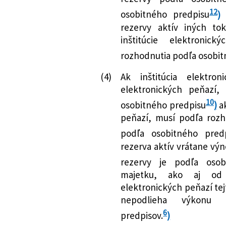
12
osobitného predpisu
)
o
rezervy aktív iných to
inštitúcie elektronic
rozhodnutia podľa osobit
(4)
Ak inštitúcia elektro
elektronických peňazí,
10
osobitného predpisu
)
a
peňazí, musí podľa roz
podľa osobitného pred
rezerva aktív vrátane výn
rezervy je podľa osob
majetku, ako aj od 
elektronických peňazí tej
nepodlieha výkonu r
6
predpisov.
)