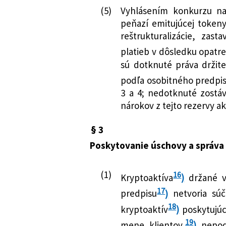
(5)
Vyhlásením konkurzu na 
peňazí emitujúcej token
reštrukturalizácie, za
platieb v dôsledku opatr
sú dotknuté práva držit
podľa osobitného predpi
3 a 4; nedotknuté zostáv
nárokov z tejto rezervy ak
§ 3
Poskytovanie úschovy a správa 
(1)
16
Kryptoaktíva
)
držané v
17
predpisu
)
netvoria súč
18
kryptoaktív
)
poskytujúc
19
mene klientov,
)
nepodl