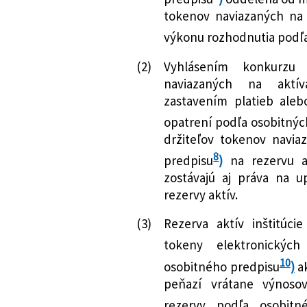
tokenov naviazaných na 
výkonu rozhodnutia podľa
(2)
Vyhlásením konkurzu
naviazaných na aktíva
zastavením platieb ale
opatrení podľa osobitnýc
držiteľov tokenov navia
8
predpisu
)
na rezervu a
zostávajú aj práva na u
rezervy aktív.
(3)
Rezerva aktív inštitúci
tokeny elektronických
10
osobitného predpisu
)
a
peňazí vrátane výnosov
rezervy podľa osobitn