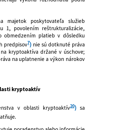
a majetok poskytovateľa služieb
u 1, povolením reštrukturalizácie,
bo obmedzením platieb v dôsledku
7
h predpisov
)
nie sú dotknuté práva
 na kryptoaktíva držané v úschove;
práva na uplatnenie a výkon nárokov
asti kryptoaktív
20
nstva v oblasti kryptoaktív
)
sa
atňuje.
kytuje poradenstvo alebo informácie