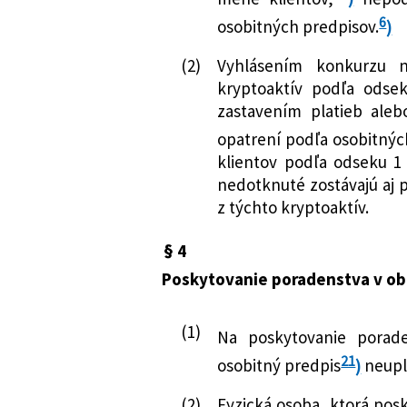
6
osobitných predpisov.
)
(2)
Vyhlásením konkurzu n
kryptoaktív podľa odsek
zastavením platieb ale
opatrení podľa osobitnýc
klientov podľa odseku 1
nedotknuté zostávajú aj 
z týchto kryptoaktív.
§ 4
Poskytovanie poradenstva v obl
(1)
Na poskytovanie porade
21
osobitný predpis
)
neupl
(2)
Fyzická osoba, ktorá pos