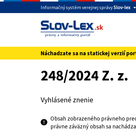
Informačný systém verejnej správy
Slov-lex
Táto stránka je zabezpečená
Buďte pozorní a vždy sa uistite, že zdieľate 
webovú stránku verejnej správy SR. Zabezpeče
pred názvom domény webového sídla.
Náchadzate sa na statickej verzií por
Preskoč na obsah
248/2024 Z. z.
Vyhlásené znenie
Obsah zobrazeného právneho pred
právne záväzný obsah sa nachádza