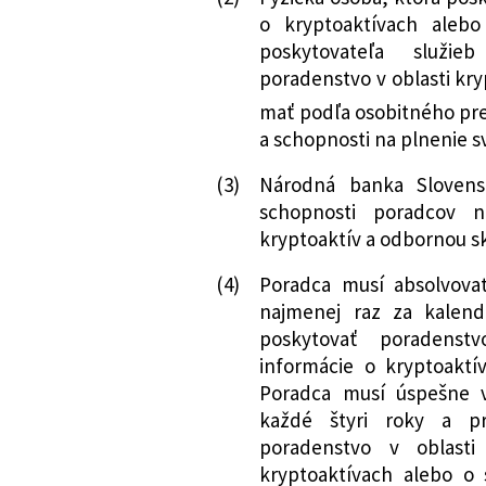
o kryptoaktívach aleb
poskytovateľa služie
poradenstvo v oblasti kry
mať podľa osobitného pr
a schopnosti na plnenie s
(3)
Národná banka Slovens
schopnosti poradcov n
kryptoaktív a odbornou s
(4)
Poradca musí absolvovať
najmenej raz za kalen
poskytovať poradenst
informácie o kryptoaktí
Poradca musí úspešne 
každé štyri roky a p
poradenstvo v oblasti
kryptoaktívach alebo o 