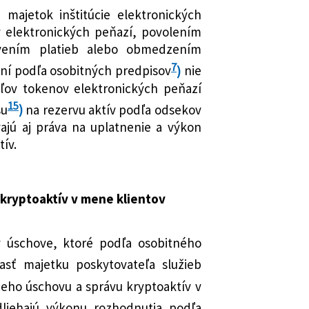
majetok inštitúcie elektronických
y elektronických peňazí, povolením
stavením platieb alebo obmedzením
7
ení podľa osobitných predpisov
)
nie
eľov tokenov elektronických peňazí
15
su
)
na rezervu aktív podľa odsekov
ajú aj práva na uplatnenie a výkon
tív.
kryptoaktív v mene klientov
 úschove, ktoré podľa osobitného
asť majetku poskytovateľa služieb
eho úschovu a správu kryptoaktív v
iehajú výkonu rozhodnutia podľa