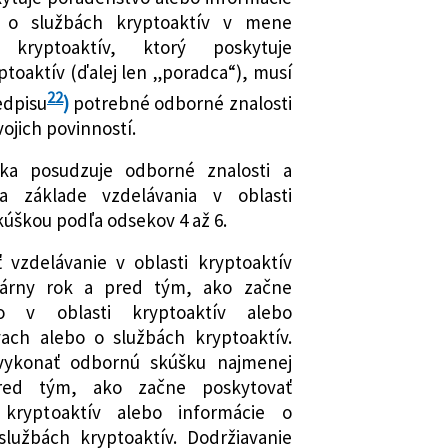
o o službách kryptoaktív v mene
b kryptoaktív, ktorý poskytuje
ptoaktív (ďalej len „poradca“), musí
22
edpisu
)
potrebné odborné znalosti
vojich povinností.
ka posudzuje odborné znalosti a
a základe vzdelávania v oblasti
kúškou podľa odsekov 4 až 6.
 vzdelávanie v oblasti kryptoaktív
dárny rok a pred tým, ako začne
vo v oblasti kryptoaktív alebo
vach alebo o službách kryptoaktív.
vykonať odbornú skúšku najmenej
red tým, ako začne poskytovať
 kryptoaktív alebo informácie o
službách kryptoaktív. Dodržiavanie