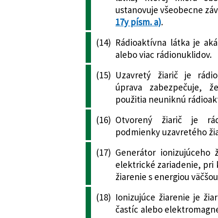
ustanovuje všeobecne zá
17y písm. a)
.
(14)
Rádioaktívna látka je ak
alebo viac rádionuklidov.
(15)
Uzavretý žiarič je rádi
úprava zabezpečuje, ž
použitia neuniknú rádioak
(16)
Otvorený žiarič je rád
podmienky uzavretého žia
(17)
Generátor ionizujúceho ži
elektrické zariadenie, pr
žiarenie s energiou väčšou
(18)
Ionizujúce žiarenie je ži
častíc alebo elektromagne