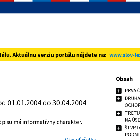
informácie iba cez zabezpečenú
ná stránka vždy začína https://
tálu. Aktuálnu verziu portálu nájdete na:
www.slov-le
Obsah
PRVÁ 
DRUHÁ
od 01.01.2004 do 30.04.2004
OCHO
TRETI
NA ÚS
isu má informatívny charakter.
ŠTVRT
PODMI
Otvoriť všetky