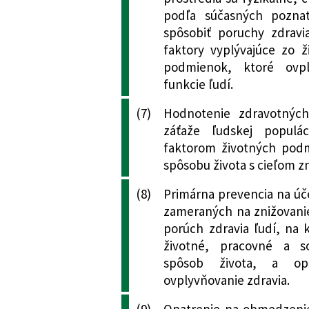
Slovenskej republ
republiky, ktorou
podľa súčasných pozna
ľudí v znení nesk
kozmetické výro
spôsobiť poruchy zdravi
271/2004 Z. z.
Vyhláška Minister
faktory vyplývajúce zo 
republiky o ochr
podmienok, ktoré ovpl
žiarením
funkcie ľudí.
511/2004 Z. z.
Nariadenie vlády 
(7)
Hodnotenie zdravotných
zaraďovanie prác 
záťaže ľudskej populác
rizík a o náležit
faktorom životných pod
kategórií
spôsobu života s cieľom zn
761/2004 Z. z.
Vyhláška Minister
republiky, ktorou
(8)
Primárna prevencia na úč
Ministerstva zdra
zameraných na znižovanie
79/1997 Z. z. o o
porúch zdravia ľudí, na 
prenosným ochore
životné, pracovné a s
zdravotníctva Slo
spôsob života, a op
44/2005 Z. z.
Nariadenie vlády
ovplyvňovanie zdravia.
a dopĺňa nariaden
(9)
Opatrenie na obmedzenie 