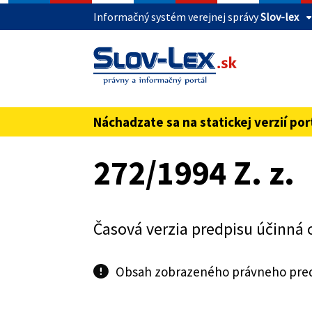
Informačný systém verejnej správy
Slov-lex
Táto stránka je zabezpečená
Buďte pozorní a vždy sa uistite, že zdieľate 
webovú stránku verejnej správy SR. Zabezpeče
pred názvom domény webového sídla.
Náchadzate sa na statickej verzií por
Preskoč na obsah
272/1994 Z. z.
Časová verzia predpisu účinná 
Obsah zobrazeného právneho predp