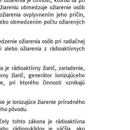
chrane zdravia pred hlukom a
ožiareniu obmedzuje ožiarenie osôb
žiarenia ovplyvnením jeho príčin,
stva zdravotníctva Slovenskej
alebo obmedzením počtu ožiarených
 sa zrušuje vyhláška Ministerstva
venskej republiky č. 156/2004 Z. z.,
vujú požiadavky na kozmetické
dzenie ožiarenia osôb pri radiačnej
i alebo ožiarenia z rádioaktívnych
 Slovenskej republiky, ktorým sa mení
ie vlády Slovenskej republiky č.
a je rádioaktívny žiarič, zariadenie,
chrane zdravia pred hlukom a
vny žiarič, generátor ionizujúceho
í nariadenia vlády Slovenskej
ie, pri ktorého činnosti vznikajú
05 Z. z.
 Slovenskej republiky, ktorým sa mení
ie vlády Slovenskej republiky č.
nie je ionizujúce žiarenie prírodného
chrane zdravia pred hlukom a
ého pôvodu.
í neskorších predpisov
účely tohto zákona je rádioaktívna
ahu rádionuklidov je väčšia, ako