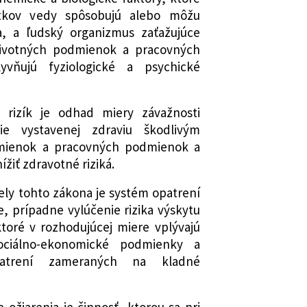
iky č. 272/1994 Z. z. o ochrane zdravia
 sa ustanovujú požiadavky na
tkov vedy spôsobujú alebo môžu
orších predpisov
bky
a, a ľudský organizmus zaťažujúce
stva zdravotníctva Slovenskej
životných podmienok a pracovných
ane zdravia pred neionizujúcim
yvňujú fyziologické a psychické
Slovenskej republiky o kritériách na
 rizík je odhad miery závažnosti
do kategórií z hľadiska zdravotných
ie vystavenej zdraviu škodlivým
ostiach návrhu na zaradenie prác do
mienok a pracovných podmienok a
ížiť zdravotné riziká.
stva zdravotníctva Slovenskej
 sa mení a dopĺňa vyhláška
ely tohto zákona je systém opatrení
votníctva Slovenskej republiky č.
, prípadne vylúčenie rizika výskytu
patreniach na predchádzanie
ktoré v rozhodujúcej miere vplývajú
niam v znení vyhlášky Ministerstva
ociálno-ekonomické podmienky a
venskej republiky č. 54/2000 Z. z.
atrení zameraných na kladné
 Slovenskej republiky, ktorým sa mení
ie vlády Slovenskej republiky č.
ožiarenia je činnosť, ktorou sa pri