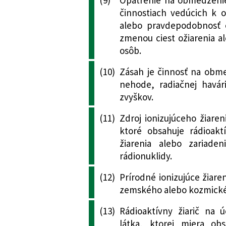
40/2002 Z. z. o o
činnostiach vedúcich k 
vibráciami
alebo pravdepodobnosť o
175/2005 Z. z.
Vyhláška Minister
zmenou ciest ožiarenia 
republiky, ktorou
osôb.
zdravotníctva Slo
ktorou sa ustano
(10)
Zásah je činnosť na obme
výrobky
nehode, radiačnej havári
357/2005 Z. z.
Nariadenie vlády
zvyškov.
a dopĺňa nariaden
(11)
Zdroj ionizujúceho žiareni
40/2002 Z. z. o o
ktoré obsahuje rádioaktí
vibráciami v znen
žiarenia alebo zariaden
republiky č. 44/20
rádionuklidy.
145/2006 Z. z.
Nariadenie vlády
a dopĺňa nariaden
(12)
Prírodné ionizujúce žiare
40/2002 Z. z. o o
zemského alebo kozmick
vibráciami v znen
(13)
Rádioaktívny žiarič na 
látka, ktorej miera obs