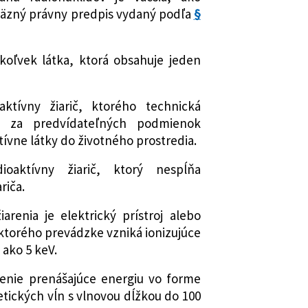
väzný právny predpis vydaný podľa
§
ákoľvek látka, ktorá obsahuje jeden
oaktívny žiarič, ktorého technická
e za predvídateľných podmienok
tívne látky do životného prostredia.
ioaktívny žiarič, ktorý nespĺňa
riča.
arenia je elektrický prístroj alebo
i ktorého prevádzke vzniká ionizujúce
 ako 5 keV.
arenie prenášajúce energiu vo forme
tických vĺn s vlnovou dĺžkou do 100