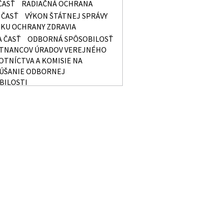
ČASŤ
RADIAČNÁ OCHRANA
 ČASŤ
VÝKON ŠTÁTNEJ SPRÁVY
EKU OCHRANY ZDRAVIA
A ČASŤ
ODBORNÁ SPÔSOBILOSŤ
TNANCOV ÚRADOV VEREJNÉHO
OTNÍCTVA A KOMISIE NA
ÚŠANIE ODBORNEJ
BILOSTI
ČASŤ
ŠTÁTNY ZDRAVOTNÝ
R
A ČASŤ
POSUDKOVÁ ČINNOSŤ
OV NA OCHRANU ZDRAVIA
A ČASŤ
KVALITATÍVNE A
ITATÍVNE ZISŤOVANIE FAKTOROV
NÉHO PROSTREDIA A
VNÉHO PROSTREDIA
ÁSTA ČASŤ
SANKCIE
STA ČASŤ
SPOLOČNÉ
OVENIA