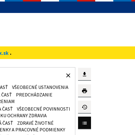
.
x.sk
ČASŤ
VŠEOBECNÉ USTANOVENIA
 ČASŤ
PREDCHÁDZANIE
RENIAM
A ČASŤ
VŠEOBECNÉ POVINNOSTI
EKU OCHRANY ZDRAVIA
Á ČASŤ
ZDRAVÉ ŽIVOTNÉ
ENKY A PRACOVNÉ PODMIENKY