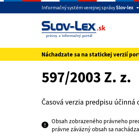
Informačný systém verejnej správy
Slov-lex
Táto stránka je zabezpečená
Buďte pozorní a vždy sa uistite, že zdieľate 
webovú stránku verejnej správy SR. Zabezpeče
pred názvom domény webového sídla.
Náchadzate sa na statickej verzií por
Preskoč na obsah
597/2003 Z. z.
Časová verzia predpisu účinná 
Obsah zobrazeného právneho pred
právne záväzný obsah sa nachádza