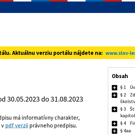
informácie iba cez zabezpečenú
ná stránka vždy začína https://
tálu. Aktuálnu verziu portálu nájdete na:
www.slov-le
Obsah
§ 1
Úv
§ 2
Zd
od 30.05.2023 do 31.08.2023
školst
§ 3
Št
kapito
pisu má informatívny charakter,
§ 4
Fi
 v
pdf verzii
právneho predpisu.
§ 4aa