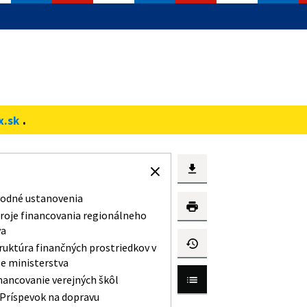
.
x.sk
odné ustanovenia
roje financovania regionálneho
va
ruktúra finančných prostriedkov v
le ministerstva
nancovanie verejných škôl
Príspevok na dopravu