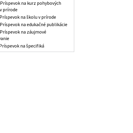
Príspevok na kurz pohybových
 v prírode
Príspevok na školu v prírode
Príspevok na edukačné publikácie
Príspevok na záujmové
vanie
Príspevok na špecifiká
inancovanie havarijných situácií
inancovanie rozvojových projektov
ríspevok na podporné opatrenie
nancovanie štátnych materských
štátnych školských zariadení
nancovanie cirkevných škôl
inancovanie súkromných škôl
ríspevok na výchovu a vzdelávanie
aterských škôl
otácie
né, prechodné a zrušovacie