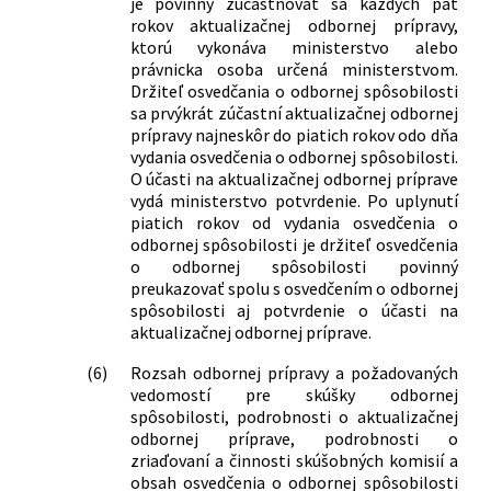
je povinný zúčastňovať sa každých päť
rokov aktualizačnej odbornej prípravy,
ktorú vykonáva ministerstvo alebo
právnicka osoba určená ministerstvom.
Držiteľ osvedčania o odbornej spôsobilosti
sa prvýkrát zúčastní aktualizačnej odbornej
prípravy najneskôr do piatich rokov odo dňa
vydania osvedčenia o odbornej spôsobilosti.
O účasti na aktualizačnej odbornej príprave
vydá ministerstvo potvrdenie. Po uplynutí
piatich rokov od vydania osvedčenia o
odbornej spôsobilosti je držiteľ osvedčenia
o odbornej spôsobilosti povinný
preukazovať spolu s osvedčením o odbornej
spôsobilosti aj potvrdenie o účasti na
aktualizačnej odbornej príprave.
(6)
Rozsah odbornej prípravy a požadovaných
vedomostí pre skúšky odbornej
spôsobilosti, podrobnosti o aktualizačnej
odbornej príprave, podrobnosti o
zriaďovaní a činnosti skúšobných komisií a
obsah osvedčenia o odbornej spôsobilosti