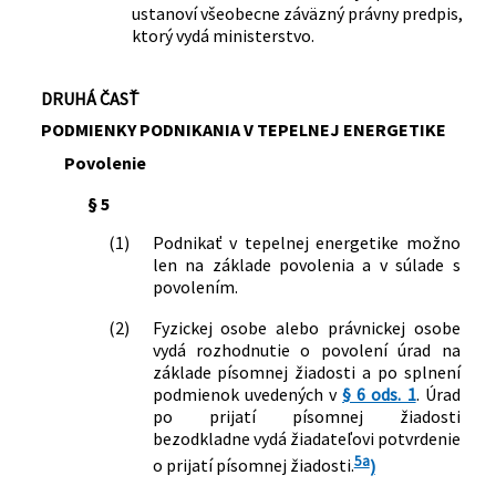
ustanoví všeobecne záväzný právny predpis,
ktorý vydá ministerstvo.
DRUHÁ ČASŤ
PODMIENKY PODNIKANIA V TEPELNEJ ENERGETIKE
Povolenie
§ 5
(1)
Podnikať v tepelnej energetike možno
len na základe povolenia a v súlade s
povolením.
(2)
Fyzickej osobe alebo právnickej osobe
vydá rozhodnutie o povolení úrad na
základe písomnej žiadosti a po splnení
podmienok uvedených v
§ 6 ods. 1
. Úrad
po prijatí písomnej žiadosti
bezodkladne vydá žiadateľovi potvrdenie
5a
o prijatí písomnej žiadosti.
)