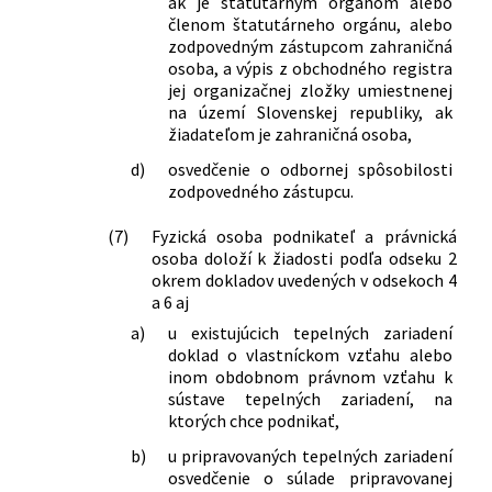
ak je štatutárnym orgánom alebo
členom štatutárneho orgánu, alebo
zodpovedným zástupcom zahraničná
osoba, a výpis z obchodného registra
jej organizačnej zložky umiestnenej
na území Slovenskej republiky, ak
žiadateľom je zahraničná osoba,
d)
osvedčenie o odbornej spôsobilosti
zodpovedného zástupcu.
(7)
Fyzická osoba podnikateľ a právnická
osoba doloží k žiadosti podľa odseku 2
okrem dokladov uvedených v odsekoch 4
a 6 aj
a)
u existujúcich tepelných zariadení
doklad o vlastníckom vzťahu alebo
inom obdobnom právnom vzťahu k
sústave tepelných zariadení, na
ktorých chce podnikať,
b)
u pripravovaných tepelných zariadení
osvedčenie o súlade pripravovanej