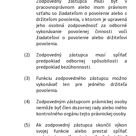
Zodpovedný zástupca musí byť v
pracovnoprávnom alebo inom právnom
vzťahu so žiadateľom o povolenie alebo s
držiteľom povolenia, v ktorom je upravená
jeho osobná zodpovednosť za odborné
vykonávanie povolenej činnosti voči
žiadateľovi o povolenie alebo držiteľovi
povolenia.
(2)
Zodpovedný zástupca musí spĺňať
predpoklad odbornej spôsobilosti a
predpoklad bezúhonnosti.
(3)
Funkciu zodpovedného zástupcu možno
vykonávať len pre jedného držiteľa
povolenia.
(4)
Zodpovedným zástupcom právnickej osoby
nemôže byť člen dozornej rady alebo iného
kontrolného orgánu tejto právnickej osoby.
(5)
Ak zodpovedný zástupca skončil výkon
svojej funkcie alebo prestal spĺňať