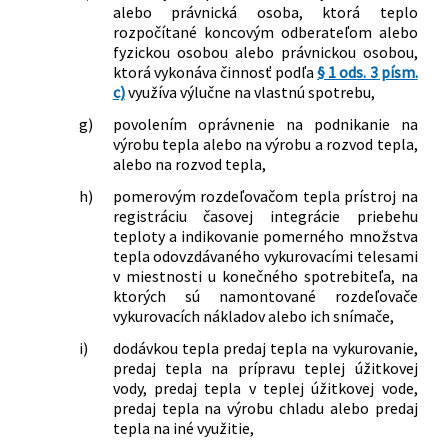
205/2023 Z. z.
Zákon o zmene a doplnení niektorých
alebo právnická osoba, ktorá teplo
Slovenskej republiky č. 240/2016 Z. z.,
zákonov v súvislosti s reformou
rozpočítané koncovým odberateľom alebo
ktorou sa ustanovuje teplota teplej
fyzickou osobou alebo právnickou osobou,
stavebnej legislatívy
úžitkovej vody na odbernom mieste,
ktorá vykonáva činnosť podľa
§ 1 ods. 3 písm.
128/2024 Z. z.
Zákon, ktorým sa mení a dopĺňa zákon
pravidlá rozpočítavania množstva
c)
využíva výlučne na vlastnú spotrebu,
č. 250/2012 Z. z. o regulácii v sieťových
tepla dodaného v teplej úžitkovej vode
odvetviach v znení neskorších
g)
povolením oprávnenie na podnikanie na
a rozpočítavania množstva tepla
predpisov a ktorým sa menia a
výrobu tepla alebo na výrobu a rozvod tepla,
379/2022 Z. z.
Vyhláška Ministerstva hospodárstva
dopĺňajú niektoré zákony
alebo na rozvod tepla,
Slovenskej republiky, ktorou sa mení a
143/2024 Z. z.
Zákon, ktorým sa mení a dopĺňa zákon
h)
pomerovým rozdeľovačom tepla prístroj na
dopĺňa vyhláška Ministerstva
č. 250/2012 Z. z. o regulácii v sieťových
registráciu časovej integrácie priebehu
hospodárstva Slovenskej republiky č.
odvetviach v znení neskorších
teploty a indikovanie pomerného množstva
152/2005 Z. z. o určenom čase a o
predpisov a ktorým sa menia a
tepla odovzdávaného vykurovacími telesami
určenej kvalite dodávky tepla pre
dopĺňajú niektoré zákony
v miestnosti u konečného spotrebiteľa, na
konečného spotrebiteľa
26/2025 Z. z.
Zákon o zmene a doplnení niektorých
ktorých sú namontované rozdeľovače
503/2022 Z. z.
Vyhláška Ministerstva hospodárstva
vykurovacích nákladov alebo ich snímače,
zákonov v súvislosti so zmenami
Slovenskej republiky, ktorou sa
vyvolanými Stavebným zákonom
i)
dodávkou tepla predaj tepla na vykurovanie,
ustanovuje teplota teplej vody na
259/2025 Z. z.
Zákon, ktorým sa mení a dopĺňa zákon
predaj tepla na prípravu teplej úžitkovej
odbernom mieste a pravidlá
č. 251/2012 Z. z. o energetike a o zmene
vody, predaj tepla v teplej úžitkovej vode,
rozpočítavania nákladov na množstvo
a doplnení niektorých zákonov v znení
predaj tepla na výrobu chladu alebo predaj
tepla dodaného v teplej vode, nákladov
neskorších predpisov a ktorým sa
tepla na iné využitie,
na množstvo dodaného tepla na