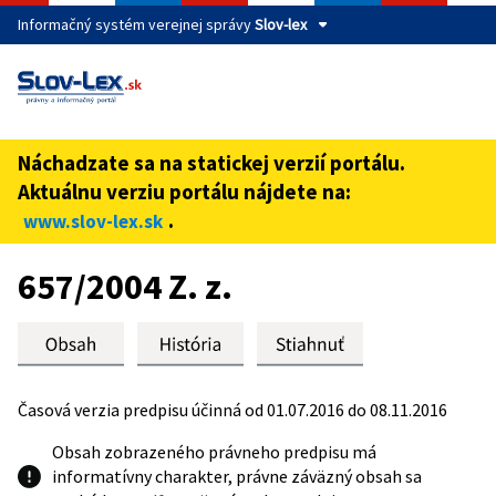
Informačný systém verejnej správy
Slov-lex
Táto stránka je zabezpečená
Buďte pozorní a vždy sa uistite, že zdieľate informácie iba
cez zabezpečenú webovú stránku verejnej správy SR.
Náchadzate sa na statickej verzií portálu.
Zabezpečená stránka vždy začína https:// pred názvom
Aktuálnu verziu portálu nájdete na:
domény webového sídla.
.
www.slov-lex.sk
Preskoč na obsah
657/2004 Z. z.
Časová verzia predpisu účinná od 01.07.2016 do 08.11.2016
Obsah zobrazeného právneho predpisu má
informatívny charakter, právne záväzný obsah sa