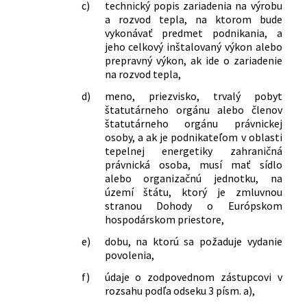
c)
technický popis zariadenia na výrobu
a rozvod tepla, na ktorom bude
vykonávať predmet podnikania, a
jeho celkový inštalovaný výkon alebo
prepravný výkon, ak ide o zariadenie
na rozvod tepla,
d)
meno, priezvisko, trvalý pobyt
štatutárneho orgánu alebo členov
štatutárneho orgánu právnickej
osoby, a ak je podnikateľom v oblasti
tepelnej energetiky zahraničná
právnická osoba, musí mať sídlo
alebo organizačnú jednotku, na
území štátu, ktorý je zmluvnou
stranou Dohody o Európskom
hospodárskom priestore,
e)
dobu, na ktorú sa požaduje vydanie
povolenia,
f)
údaje o zodpovednom zástupcovi v
rozsahu podľa odseku 3 písm. a),