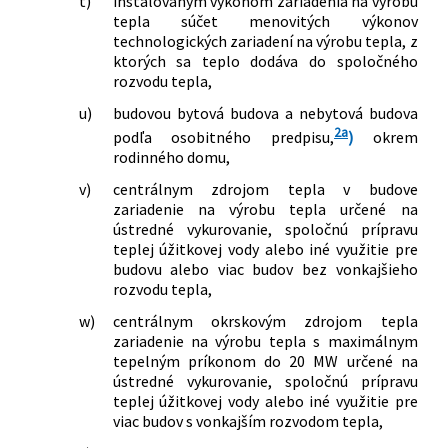
t)
inštalovaným výkonom zariadenia na výrobu
tepla súčet menovitých výkonov
technologických zariadení na výrobu tepla, z
ktorých sa teplo dodáva do spoločného
rozvodu tepla,
u)
budovou bytová budova a nebytová budova
2a
podľa osobitného predpisu,
)
okrem
rodinného domu,
v)
centrálnym zdrojom tepla v budove
zariadenie na výrobu tepla určené na
ústredné vykurovanie, spoločnú prípravu
teplej úžitkovej vody alebo iné využitie pre
budovu alebo viac budov bez vonkajšieho
rozvodu tepla,
w)
centrálnym okrskovým zdrojom tepla
zariadenie na výrobu tepla s maximálnym
tepelným príkonom do 20 MW určené na
ústredné vykurovanie, spoločnú prípravu
teplej úžitkovej vody alebo iné využitie pre
viac budov s vonkajším rozvodom tepla,