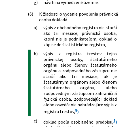
g)
návrh na vymedzené územie.
(6)
K žiadosti o vydanie povolenia právnická
osoba dokladá
a)
výpis z obchodného registra nie starší
ako tri mesiace; právnická osoba,
ktorá nie je podnikateľom, doklad o
zápise do štatistického registra,
b)
výpis z registra trestov tejto
právnickej osoby, štatutárneho
orgánu alebo členov štatutárneho
orgánu a zodpovedného zástupcu nie
starší ako tri mesiace; ak je
štatutárnym orgánom alebo členom
štatutárneho orgánu, alebo
zodpovedným zástupcom zahraničná
fyzická osoba, zodpovedajúci doklad
alebo osvedčenie nahrádzajúce výpis z
8
registra trestov,
)
c)
9
doklad podľa osobitného predpisu,
)