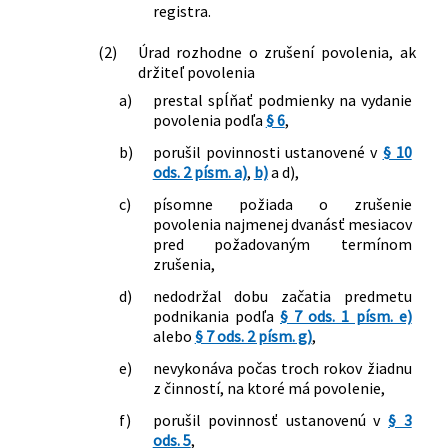
registra.
(2)
Úrad rozhodne o zrušení povolenia, ak
držiteľ povolenia
a)
prestal spĺňať podmienky na vydanie
povolenia podľa
§ 6
,
b)
porušil povinnosti ustanovené v
§ 10
ods. 2 písm. a)
,
b)
a d),
c)
písomne požiada o zrušenie
povolenia najmenej dvanásť mesiacov
pred požadovaným termínom
zrušenia,
d)
nedodržal dobu začatia predmetu
podnikania podľa
§ 7 ods. 1 písm. e)
alebo
§ 7 ods. 2 písm. g)
,
e)
nevykonáva počas troch rokov žiadnu
z činností, na ktoré má povolenie,
f)
porušil povinnosť ustanovenú v
§ 3
ods. 5
,