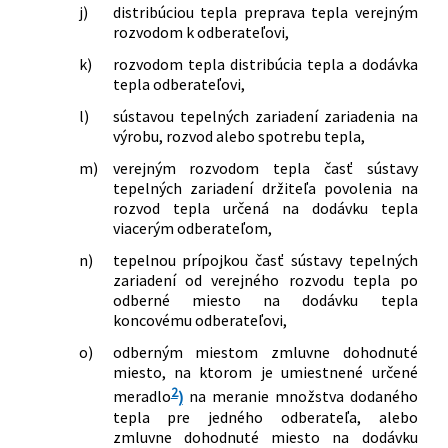
menia a dopĺňajú niektoré zákony
j)
distribúciou tepla preprava tepla verejným
vykurovanie, nákladov na množstvo
116/2026 Z. z.
Zákon, ktorým sa mení a dopĺňa zákon
rozvodom k odberateľovi,
dodaného tepla alebo množstva tepla
č. 251/2012 Z. z. o energetike a o zmene
vyrobeného v decentralizovanom
k)
rozvodom tepla distribúcia tepla a dodávka
a doplnení niektorých zákonov v znení
zdroji tepla a ekonomicky oprávnených
tepla odberateľovi,
neskorších predpisov a ktorým sa
nákladov na teplo vyrobené v
menia a dopĺňajú niektoré zákony
l)
sústavou tepelných zariadení zariadenia na
decentralizovanom zdroji tepla
výrobu, rozvod alebo spotrebu tepla,
146/2024 Z. z.
Vyhláška Úradu pre reguláciu sieťových
odvetví, ktorou sa ustanovuje rozsah
m)
verejným rozvodom tepla časť sústavy
tepelných zariadení držiteľa povolenia na
ekonomicky oprávnených nákladov
rozvod tepla určená na dodávku tepla
vyvolaných odpojením sa odberateľa od
viacerým odberateľom,
sústavy tepelných zariadení dodávateľa
a spôsob ich výpočtu
n)
tepelnou prípojkou časť sústavy tepelných
337/2024 Z. z.
Vyhláška Ministerstva hospodárstva
zariadení od verejného rozvodu tepla po
Slovenskej republiky, ktorou sa mení a
odberné miesto na dodávku tepla
koncovému odberateľovi,
dopĺňa vyhláška Ministerstva
hospodárstva Slovenskej republiky č.
o)
odberným miestom zmluvne dohodnuté
503/2022 Z. z., ktorou sa ustanovuje
miesto, na ktorom je umiestnené určené
teplota teplej vody na odbernom
2
meradlo
)
na meranie množstva dodaného
mieste a pravidlá rozpočítavania
tepla pre jedného odberateľa, alebo
nákladov na množstvo tepla dodaného
zmluvne dohodnuté miesto na dodávku