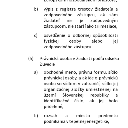
b)
výpis z registra trestov žiadateľa a
zodpovedného zástupcu, ak sám
žiadateľ nie je zodpovedným
zástupcom, nie starší ako tri mesiace,
c)
osvedčenie o odbornej spôsobilosti
fyzickej osoby alebo jej
zodpovedného zástupcu.
(5)
Právnická osoba v žiadosti podľa odseku
2 uvedie
a)
obchodné meno, právnu formu, sídlo
právnickej osoby, a ak ide o právnickú
osobu so sídlom v zahraničí, sídlo jej
organizačnej zložky umiestnenej na
území Slovenskej republiky a
identifikačné číslo, ak jej bolo
pridelené,
b)
rozsah a miesto predmetu
podnikania v tepelnej energetike,