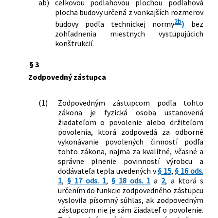
ab)
celkovou podlahovou plochou podlahová
plocha budovy určená z vonkajších rozmerov
2b
budovy podľa technickej normy
)
bez
zohľadnenia miestnych vystupujúcich
konštrukcií.
§ 3
Zodpovedný zástupca
(1)
Zodpovedným zástupcom podľa tohto
zákona je fyzická osoba ustanovená
žiadateľom o povolenie alebo držiteľom
povolenia, ktorá zodpovedá za odborné
vykonávanie povolených činností podľa
tohto zákona, najmä za kvalitné, včasné a
správne plnenie povinností výrobcu a
dodávateľa tepla uvedených v
§ 15
,
§ 16 ods.
1
,
§ 17 ods. 1
,
§ 18 ods. 1
a
2
, a ktorá s
určením do funkcie zodpovedného zástupcu
vyslovila písomný súhlas, ak zodpovedným
zástupcom nie je sám žiadateľ o povolenie.