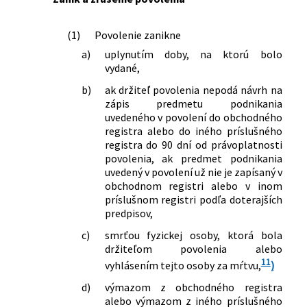
(1)
Povolenie zanikne
a)
uplynutím doby, na ktorú bolo
vydané,
b)
ak držiteľ povolenia nepodá návrh na
zápis predmetu podnikania
uvedeného v povolení do obchodného
registra alebo do iného príslušného
registra do 90 dní od právoplatnosti
povolenia, ak predmet podnikania
uvedený v povolení už nie je zapísaný v
obchodnom registri alebo v inom
príslušnom registri podľa doterajších
predpisov,
c)
smrťou fyzickej osoby, ktorá bola
držiteľom povolenia alebo
11
vyhlásením tejto osoby za mŕtvu,
)
d)
výmazom z obchodného registra
alebo výmazom z iného príslušného