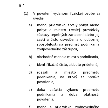
§ 7
(1)
V povolení vydanom fyzickej osobe sa
uvedie
a)
meno, priezvisko, trvalý pobyt alebo
pobyt a miesto trvalej prevádzky
sústavy tepelných zariadení alebo jej
časti a číslo osvedčenia o odbornej
spôsobilosti na predmet podnikania
zodpovedného zástupcu,
b)
obchodné meno a miesto podnikania,
c)
identifikačné číslo, ak bolo pridelené,
d)
rozsah a miesto predmetu
podnikania, na ktorý sa vydáva
povolenie,
e)
doba začatia výkonu predmetu
podnikania a doba platnosti
povolenia,
f)
meno a priezvisko zodpovedného