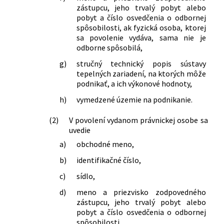
zástupcu, jeho trvalý pobyt alebo
pobyt a číslo osvedčenia o odbornej
spôsobilosti, ak fyzická osoba, ktorej
sa povolenie vydáva, sama nie je
odborne spôsobilá,
g)
stručný technický popis sústavy
tepelných zariadení, na ktorých môže
podnikať, a ich výkonové hodnoty,
h)
vymedzené územie na podnikanie.
(2)
V povolení vydanom právnickej osobe sa
uvedie
a)
obchodné meno,
b)
identifikačné číslo,
c)
sídlo,
d)
meno a priezvisko zodpovedného
zástupcu, jeho trvalý pobyt alebo
pobyt a číslo osvedčenia o odbornej
spôsobilosti,