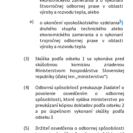
ekonomického zamerania a o vykonaní
štvorročnej odbornej praxe v oblasti
výroby a rozvodu tepla, alebo
e)
5
o ukončení vysokoškolského vzdelania
)
druhého stupňa technického alebo
ekonomického zamerania a o vykonaní
trojročnej odbornej praxe v oblasti
výroby a rozvodu tepla.
(3)
Skúška podľa odseku 1 sa vykonáva pred
skúšobnou komisiou zriadenou
Ministerstvom hospodárstva Slovenskej
republiky (ďalej len „ministerstvo“).
(4)
Odbornú spôsobilosť preukazuje žiadateľ o
povolenie osvedčením o odbornej
spôsobilosti, ktoré vydáva ministerstvo po
preukázaní kópiou dokladov podľa odseku 2
a po úspešnom vykonaní skúšky podľa
odseku 3.
(5)
Držiteľ osvedčenia o odbornej spôsobilosti