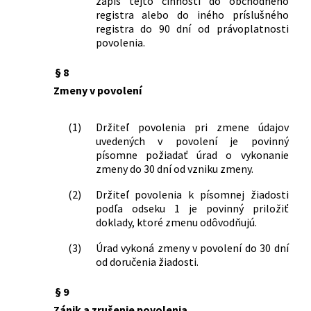
zápis tejto činnosti do obchodného
registra alebo do iného príslušného
registra do 90 dní od právoplatnosti
povolenia.
§ 8
Zmeny v povolení
(1)
Držiteľ povolenia pri zmene údajov
uvedených v povolení je povinný
písomne požiadať úrad o vykonanie
zmeny do 30 dní od vzniku zmeny.
(2)
Držiteľ povolenia k písomnej žiadosti
podľa odseku 1 je povinný priložiť
doklady, ktoré zmenu odôvodňujú.
(3)
Úrad vykoná zmeny v povolení do 30 dní
od doručenia žiadosti.
§ 9
Zánik a zrušenie povolenia