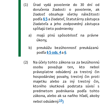
(1)
Úrad vydá povolenie do 30 dní od
doručenia žiadosti o povolenie, ak
žiadosť obsahuje všetky náležitosti
podľa
§ 5
a žiadateľ, štatutárny zástupca
žiadateľa a jeho zodpovedný zástupca
spĺňajú tieto podmienky:
a)
majú plnú spôsobilosť na právne
úkony,
b)
preukážu bezúhonnosť preukázanú
podľa
§ 5 ods. 4
a
6
.
(2)
Na účely tohto zákona sa za bezúhonnú
osobu považuje ten, kto nebol
právoplatne odsúdený za trestný čin
hospodárskej povahy, trestný čin proti
majetku alebo za iný trestný čin,
ktorého skutková podstata súvisí s
predmetom podnikania podľa tohto
zákona, alebo ak sa naňho hľadí, akoby
10
nebol odsúdený.
)