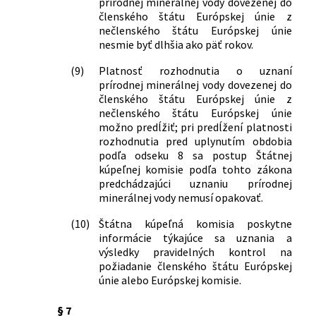
prírodnej minerálnej vody dovezenej do
členského štátu Európskej únie z
nečlenského štátu Európskej únie
nesmie byť dlhšia ako päť rokov.
(9)
Platnosť rozhodnutia o uznaní
prírodnej minerálnej vody dovezenej do
členského štátu Európskej únie z
nečlenského štátu Európskej únie
možno predĺžiť; pri predĺžení platnosti
rozhodnutia pred uplynutím obdobia
podľa odseku 8 sa postup Štátnej
kúpeľnej komisie podľa tohto zákona
predchádzajúci uznaniu prírodnej
minerálnej vody nemusí opakovať.
(10)
Štátna kúpeľná komisia poskytne
informácie týkajúce sa uznania a
výsledky pravidelných kontrol na
požiadanie členského štátu Európskej
únie alebo Európskej komisie.
§ 7