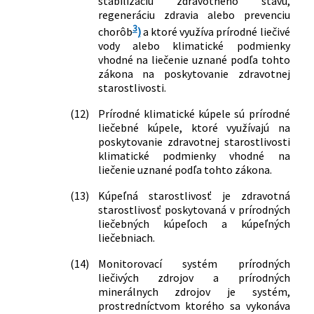
stabilizáciu zdravotného stavu,
ochranných pásmach prírodného
regeneráciu zdravia alebo prevenciu
liečivého zdroja v Oravskej Polhore
3
chorôb
)
a ktoré využíva prírodné liečivé
327/2016 Z. z.
Nariadenie vlády Slovenskej republiky,
vody alebo klimatické podmienky
vhodné na liečenie uznané podľa tohto
ktorým sa uznáva kúpeľné miesto
zákona na poskytovanie zdravotnej
Červený Kláštor a vydáva Štatút
starostlivosti.
kúpeľného miesta Červený Kláštor
251/2017 Z. z.
Vyhláška Ministerstva zdravotníctva
(12)
Prírodné klimatické kúpele sú prírodné
Slovenskej republiky, ktorou sa
liečebné kúpele, ktoré využívajú na
ustanovujú ochranné pásma
poskytovanie zdravotnej starostlivosti
prírodného liečivého zdroja v
klimatické podmienky vhodné na
Červenom Kláštore a druhy zakázaných
liečenie uznané podľa tohto zákona.
činností v ochranných pásmach
(13)
Kúpeľná starostlivosť je zdravotná
prírodného liečivého zdroja v
starostlivosť poskytovaná v prírodných
Červenom Kláštore
liečebných kúpeľoch a kúpeľných
325/2017 Z. z.
Vyhláška Ministerstva zdravotníctva
liečebniach.
Slovenskej republiky, ktorou sa
ustanovujú ochranné pásma
(14)
Monitorovací systém prírodných
prírodného minerálneho zdroja v
liečivých zdrojov a prírodných
Kamienke a druhy zakázaných činností
minerálnych zdrojov je systém,
prostredníctvom ktorého sa vykonáva
v ochranných pásmach prírodného