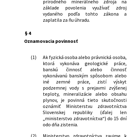
prírodného minerálneho zdroja na
Bardejove
základe povolenia využívať zdroj
3/2020 Z. z.
Vyhláška Ministerstva zdravotníctva
vydaného podľa tohto zákona a
Slovenskej republiky, ktorou sa mení
zaplatila za ňu úhradu.
vyhláška Ministerstva zdravotníctva
Slovenskej republiky č. 341/2010 Z. z.,
§ 4
ktorou sa ustanovujú ochranné pásma
Oznamovacia povinnosť
prírodných liečivých zdrojov a
prírodných minerálnych zdrojov v
(1)
Ak fyzická osoba alebo právnická osoba,
Martine a druhy zakázaných činností v
ktorá vykonáva geologické práce,
ochranných pásmach prírodných
banskú činnosť alebo činnosť
liečivých zdrojov a prírodných
vykonávanú banským spôsobom alebo
minerálnych zdrojov v Martine v znení
iné zemné práce, zistí výskyt
vyhlášky č. 265/2018 Z. z.
podzemnej vody s prejavmi zvýšenej
4/2020 Z. z.
Vyhláška Ministerstva zdravotníctva
teploty, mineralizácie alebo obsahu
Slovenskej republiky, ktorou sa mení
plynov, je povinná tieto skutočnosti
oznámiť Ministerstvu zdravotníctva
vyhláška Ministerstva zdravotníctva
Slovenskej republiky (ďalej len
Slovenskej republiky č. 114/2019 Z. z.,
„ministerstvo zdravotníctva“) do 15 dní
ktorou sa ustanovujú ochranné pásma
odo dňa zistenia.
prírodných minerálnych zdrojov s
označením vrt LH-2A, vrt LH-3, vrt LH-
(2)
Ministerstvo zdravotníctva zaujme k