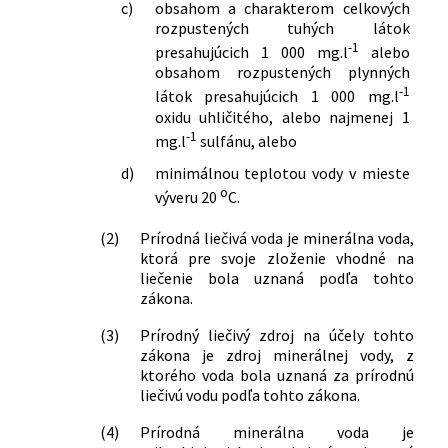
vlády a organizácii ústrednej štátnej
zakázaných činností v ochranných
c)
obsahom a charakterom celkových
správy v znení neskorších predpisov a
rozpustených tuhých látok
pásmach prírodných minerálnych
-1
ktorým sa menia a dopĺňajú niektoré
zdrojov v Tornali
presahujúcich 1 000 mg.l
alebo
zákony
obsahom rozpustených plynných
327/2010 Z. z.
Vyhláška Ministerstva zdravotníctva
-1
205/2023 Z. z.
Zákon o zmene a doplnení niektorých
Slovenskej republiky, ktorou sa mení a
látok presahujúcich 1 000 mg.l
zákonov v súvislosti s reformou
oxidu uhličitého, alebo najmenej 1
dopĺňa vyhláška Ministerstva
stavebnej legislatívy
-1
zdravotníctva Slovenskej republiky č.
mg.l
sulfánu, alebo
361/2024 Z. z.
Zákon, ktorým sa mení a dopĺňa zákon
392/2007 Z. z., ktorou sa vyhlasujú
d)
minimálnou teplotou vody v mieste
č. 153/2013 Z. z. o národnom
ochranné pásma prírodných liečivých
o
výveru 20
C.
zdravotníckom informačnom systéme
zdrojov v Turčianskych Tepliciach
a o zmene a doplnení niektorých
341/2010 Z. z.
Vyhláška Ministerstva zdravotníctva
(2)
Prírodná liečivá voda je minerálna voda,
zákonov v znení neskorších predpisov a
Slovenskej republiky, ktorou sa
ktorá pre svoje zloženie vhodné na
ktorým sa menia a dopĺňajú niektoré
ustanovujú ochranné pásma prírodných
liečenie bola uznaná podľa tohto
zákony
liečivých zdrojov a prírodných
zákona.
26/2025 Z. z.
Zákon o zmene a doplnení niektorých
minerálnych zdrojov v Martine a druhy
(3)
Prírodný liečivý zdroj na účely tohto
zákonov v súvislosti so zmenami
zakázaných činností v ochranných
zákona je zdroj minerálnej vody, z
vyvolanými Stavebným zákonom
pásmach prírodných liečivých zdrojov a
ktorého voda bola uznaná za prírodnú
prírodných minerálnych zdrojov v
liečivú vodu podľa tohto zákona.
Martine
342/2010 Z. z.
Vyhláška Ministerstva zdravotníctva
(4)
Prírodná minerálna voda je
Slovenskej republiky, ktorou sa dopĺňa