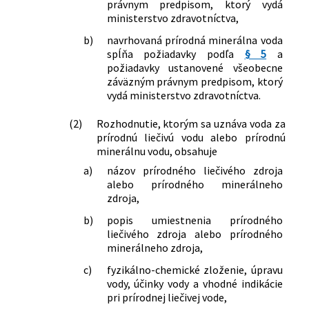
právnym predpisom, ktorý vydá
ministerstvo zdravotníctva,
b)
navrhovaná prírodná minerálna voda
spĺňa požiadavky podľa
§ 5
a
požiadavky ustanovené všeobecne
záväzným právnym predpisom, ktorý
vydá ministerstvo zdravotníctva.
(2)
Rozhodnutie, ktorým sa uznáva voda za
prírodnú liečivú vodu alebo prírodnú
minerálnu vodu, obsahuje
a)
názov prírodného liečivého zdroja
alebo prírodného minerálneho
zdroja,
b)
popis umiestnenia prírodného
liečivého zdroja alebo prírodného
minerálneho zdroja,
c)
fyzikálno-chemické zloženie, úpravu
vody, účinky vody a vhodné indikácie
pri prírodnej liečivej vode,