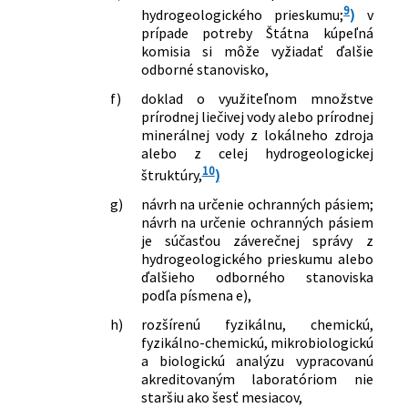
9
hydrogeologického prieskumu;
)
v
prípade potreby Štátna kúpeľná
komisia si môže vyžiadať ďalšie
odborné stanovisko,
f)
doklad o využiteľnom množstve
prírodnej liečivej vody alebo prírodnej
minerálnej vody z lokálneho zdroja
alebo z celej hydrogeologickej
10
štruktúry,
)
g)
návrh na určenie ochranných pásiem;
návrh na určenie ochranných pásiem
je súčasťou záverečnej správy z
hydrogeologického prieskumu alebo
ďalšieho odborného stanoviska
podľa písmena e),
h)
rozšírenú fyzikálnu, chemickú,
fyzikálno-chemickú, mikrobiologickú
a biologickú analýzu vypracovanú
akreditovaným laboratóriom nie
staršiu ako šesť mesiacov,