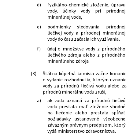
d)
fyzikálno-chemické zloženie, úpravu
vody, účinky vody pri prírodnej
minerálnej vode,
e)
podmienky sledovania prírodnej
liečivej vody a prírodnej minerálnej
vody do času začatia ich využívania,
f)
údaj o množstve vody z prírodného
liečivého zdroja alebo z prírodného
minerálneho zdroja.
(3)
Štátna kúpeľná komisia začne konanie
o vydanie rozhodnutia, ktorým uznanie
vody za prírodnú liečivú vodu alebo za
prírodnú minerálnu vodu zruší,
a)
ak voda uznaná za prírodnú liečivú
vodu prestala mať zloženie vhodné
na liečenie alebo prestala spĺňať
požiadavky ustanovené všeobecne
záväzným právnym predpisom, ktorý
vydá ministerstvo zdravotníctva,