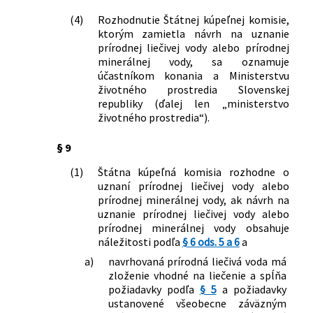
(4)
Rozhodnutie Štátnej kúpeľnej komisie,
ktorým zamietla návrh na uznanie
prírodnej liečivej vody alebo prírodnej
minerálnej vody, sa oznamuje
účastníkom konania a Ministerstvu
životného prostredia Slovenskej
republiky (ďalej len „ministerstvo
životného prostredia“).
§ 9
(1)
Štátna kúpeľná komisia rozhodne o
uznaní prírodnej liečivej vody alebo
prírodnej minerálnej vody, ak návrh na
uznanie prírodnej liečivej vody alebo
prírodnej minerálnej vody obsahuje
náležitosti podľa
§ 6 ods. 5 a 6
a
a)
navrhovaná prírodná liečivá voda má
zloženie vhodné na liečenie a spĺňa
požiadavky podľa
§ 5
a požiadavky
ustanovené všeobecne záväzným