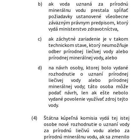
b)
ak voda uznaná za prírodnú
minerálnu vodu prestala spĺňať
požiadavky ustanovené všeobecne
záväzným právnym predpisom, ktorý
vydá ministerstvo zdravotníctva,
c)
ak záchytné zariadenie je v takom
technickom stave, ktorý neumožňuje
odber prírodnej liečivej vody alebo
prírodnej minerálnej vody, alebo
d)
na návrh osoby, ktorej bolo vydané
rozhodnutie o uznaní prírodnej
liečivej vody alebo prírodnej
minerálnej vody; táto osoba môže
podať návrh, len ak ešte nebolo
vydané povolenie využívať zdroj tejto
vody.
(4)
Štátna kúpeľná komisia vydá tej istej
osobe nové rozhodnutie o uznaní vody
za prírodnú liečivú vodu alebo za
prírodnú minerálnu vodu, ak sa zmenilo