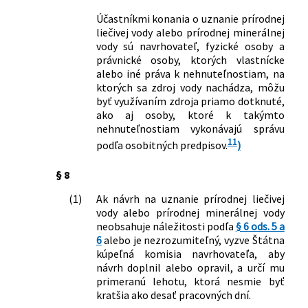
Účastníkmi konania o uznanie prírodnej
liečivej vody alebo prírodnej minerálnej
vody sú navrhovateľ, fyzické osoby a
právnické osoby, ktorých vlastnícke
alebo iné práva k nehnuteľnostiam, na
ktorých sa zdroj vody nachádza, môžu
byť využívaním zdroja priamo dotknuté,
ako aj osoby, ktoré k takýmto
nehnuteľnostiam vykonávajú správu
11
podľa osobitných predpisov.
)
§ 8
(1)
Ak návrh na uznanie prírodnej liečivej
vody alebo prírodnej minerálnej vody
neobsahuje náležitosti podľa
§ 6 ods. 5 a
6
alebo je nezrozumiteľný, vyzve Štátna
kúpeľná komisia navrhovateľa, aby
návrh doplnil alebo opravil, a určí mu
primeranú lehotu, ktorá nesmie byť
kratšia ako desať pracovných dní.