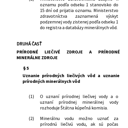
4 a vrt LH-5 v Legnave a druhy
oznamu podľa odseku 1 stanovisko do
zakázaných činností v ochranných
15 dní od prijatia oznamu. Ministerstvo
pásmach prírodných minerálnych
zdravotníctva zaznamená výskyt
zdrojov s označením vrt LH-2A, vrt LH-
podzemnej vody zistenej podľa odseku 1
do registra a databázy minerálnych vôd.
3, vrt LH-4 a vrt LH-5 v Legnave
41/2020 Z. z.
Vyhláška Ministerstva zdravotníctva
Slovenskej republiky, ktorou sa
DRUHÁ ČASŤ
ustanovujú ochranné pásma prírodných
PRÍRODNÉ LIEČIVÉ ZDROJE A PRÍRODNÉ
liečivých zdrojov v Piešťanoch a druhy
MINERÁLNE ZDROJE
zakázaných činností v ochranných
pásmach prírodných liečivých zdrojov v
§ 5
Piešťanoch
Uznanie prírodných liečivých vôd a uznanie
227/2020 Z. z.
Vyhláška Ministerstva zdravotníctva
prírodných minerálnych vôd
Slovenskej republiky, ktorou sa mení
vyhláška Ministerstva zdravotníctva
(1)
O uznaní prírodnej liečivej vody a o
Slovenskej republiky č. 100/2006 Z. z.,
uznaní prírodnej minerálnej vody
ktorou sa ustanovujú požiadavky na
rozhoduje Štátna kúpeľná komisia.
prírodnú liečivú vodu a prírodnú
minerálnu vodu, podrobnosti o
(2)
Minerálnu vodu možno uznať za
balneologickom posudku, rozdelenie,
prírodnú liečivú vodu, ak sú počas