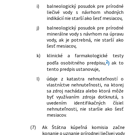
i)
balneologický posudok pre prírodné
liečivé vody s návrhom vhodných
indikácií nie starší ako šesť mesiacov,
j)
balneologický posudok pre prírodné
minerálne vody s návrhom na úpravu
vody, ak je potrebná, nie starší ako
šesť mesiacov,
k)
klinické a farmakologické testy
2
podľa osobitného predpisu,
)
ak to
tento predpis ustanovuje,
l)
údaje z katastra nehnuteľností o
vlastníctve nehnuteľnosti, na ktorej
sa zdroj nachádza alebo ktorá môže
byť využívaním zdroja dotknutá, s
uvedením identifikačných čísiel
nehnuteľnosti, nie staršie ako šesť
mesiacov.
(7)
Ak Štátna kúpeľná komisia začne
konanie o uznanie prírodnej liečivej vody