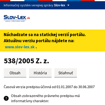
Informačný systém verejnej správy
Slov-lex
Táto stránka je zabezpečená
Buďte pozorní a vždy sa uistite, že zdieľate informácie iba
cez zabezpečenú webovú stránku verejnej správy SR.
Náchadzate sa na statickej verzií portálu.
Zabezpečená stránka vždy začína https:// pred názvom
Aktuálnu verziu portálu nájdete na:
domény webového sídla.
.
www.slov-lex.sk
Preskoč na obsah
538/2005 Z. z.
Časová verzia predpisu účinná od 01.01.2007 do 30.06.2007
Obsah zobrazeného právneho predpisu má
informatívny charakter.