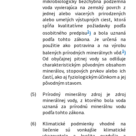
mikrobiologicky bezchybná podzemná
vyhláška Ministerstva zdravotníctva
voda vyvierajúca na zemský povrch z
Slovenskej republiky č. 101/2006 Z. z.,
jednej alebo viacerých prirodzených
alebo umelých výstupných ciest, ktorá
ktorou sa ustanovuje minimálne
spĺňa kvalitatívne požiadavky podľa
materiálno-technické a personálne
1
osobitného predpisu
)
a bola uznaná
vybavenie prírodných liečebných
podľa tohto zákona. Je určená na
kúpeľov a kúpeľných liečební a
použitie ako potravina a na výrobu
ustanovujú indikácie podľa prírodných
1
balených prírodných minerálnych vôd.
)
liečivých vôd a klimatických podmienok
Od obyčajnej pitnej vody sa odlišuje
vhodných na liečenie
charakteristickým pôvodným obsahom
213/2011 Z. z.
Vyhláška Ministerstva zdravotníctva
minerálov, stopových prvkov alebo ich
Slovenskej republiky, ktorou sa
častí, ako aj fyziologickým účinkom a jej
ustanovujú ochranné pásma prírodných
pôvodným stavom.
liečivých zdrojov v Nimnici a druhy
zakázaných činností v ochranných
(5)
Prírodný minerálny zdroj je zdroj
pásmach prírodných liečivých zdrojov v
minerálnej vody, z ktorého bola voda
uznaná za prírodnú minerálnu vodu
Nimnici
podľa tohto zákona.
58/2012 Z. z.
Nariadenie vlády Slovenskej republiky,
ktorým sa mení a dopĺňa nariadenie
(6)
Klimatické podmienky vhodné na
vlády Slovenskej republiky č. 446/2006
liečenie sú vonkajšie klimatické
Z. z., ktorým sa vydáva Štatút
ukazovatele a kvalita ovzdušia a