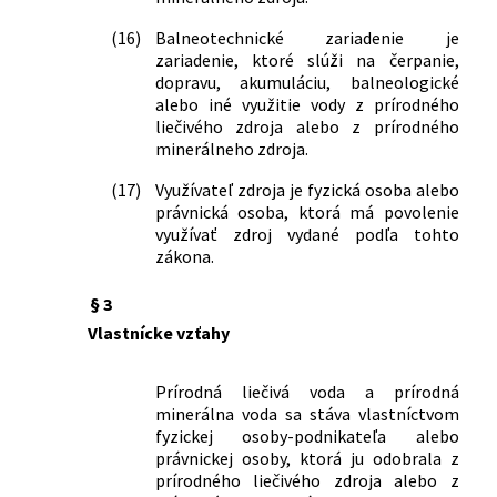
kúpeľov a kúpeľných liečební a
ustanovujú indikácie podľa prírodných
(16)
Balneotechnické zariadenie je
liečivých vôd a klimatických podmienok
zariadenie, ktoré slúži na čerpanie,
vhodných na liečenie v znení neskorších
dopravu, akumuláciu, balneologické
predpisov
alebo iné využitie vody z prírodného
114/2019 Z. z.
Vyhláška Ministerstva zdravotníctva
liečivého zdroja alebo z prírodného
minerálneho zdroja.
Slovenskej republiky, ktorou sa
ustanovujú ochranné pásma prírodných
(17)
Využívateľ zdroja je fyzická osoba alebo
minerálnych zdrojov s označením vrt
právnická osoba, ktorá má povolenie
LH-2A, vrt LH-3, vrt LH-4 a vrt LH-5 v
využívať zdroj vydané podľa tohto
Legnave a druhy zakázaných činností v
zákona.
ochranných pásmach prírodných
minerálnych zdrojov s označením vrt
§ 3
LH-2A, vrt LH-3, vrt LH-4 a vrt LH-5 v
Vlastnícke vzťahy
Legnave
2/2020 Z. z.
Vyhláška Ministerstva zdravotníctva
Prírodná liečivá voda a prírodná
Slovenskej republiky, ktorou sa
minerálna voda sa stáva vlastníctvom
ustanovujú ochranné pásma prírodných
fyzickej osoby-podnikateľa alebo
liečivých zdrojov v Bardejove a druhy
právnickej osoby, ktorá ju odobrala z
zakázaných činností v ochranných
prírodného liečivého zdroja alebo z
pásmach prírodných liečivých zdrojov v