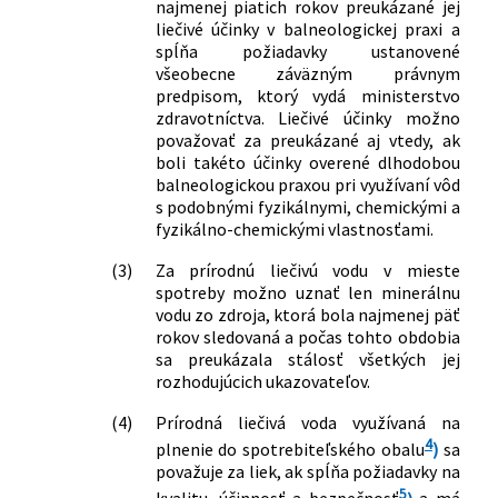
rozsah sledovania a obsah analýz
najmenej piatich rokov preukázané jej
prírodných liečivých vôd a prírodných
liečivé účinky v balneologickej praxi a
minerálnych vôd a ich produktov a
spĺňa požiadavky ustanovené
všeobecne záväzným právnym
požiadavky pre zápis akreditovaného
predpisom, ktorý vydá ministerstvo
laboratória do zoznamu vedeného
zdravotníctva. Liečivé účinky možno
Štátnou kúpeľnou komisiou v znení
považovať za preukázané aj vtedy, ak
vyhlášky č. 175/2013 Z. z.
boli takéto účinky overené dlhodobou
79/2022 Z. z.
Vyhláška Ministerstva zdravotníctva
balneologickou praxou pri využívaní vôd
Slovenskej republiky, ktorou sa
s podobnými fyzikálnymi, chemickými a
ustanovujú ochranné pásma prírodných
fyzikálno-chemickými vlastnosťami.
liečivých zdrojov a prírodných
(3)
Za prírodnú liečivú vodu v mieste
minerálnych zdrojov v Rajeckých
spotreby možno uznať len minerálnu
Tepliciach a druhy zakázaných činností
vodu zo zdroja, ktorá bola najmenej päť
v ochranných pásmach prírodných
rokov sledovaná a počas tohto obdobia
liečivých zdrojov a prírodných
sa preukázala stálosť všetkých jej
minerálnych zdrojov v Rajeckých
rozhodujúcich ukazovateľov.
Tepliciach
320/2022 Z. z.
Vyhláška Ministerstva zdravotníctva
(4)
Prírodná liečivá voda využívaná na
Slovenskej republiky, ktorou sa mení a
4
plnenie do spotrebiteľského obalu
)
sa
dopĺňa vyhláška Ministerstva
považuje za liek, ak spĺňa požiadavky na
zdravotníctva Slovenskej republiky č.
5