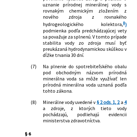
ochranných pásmach prírodných
uznanie prírodnej minerálnej vody s
minerálnych zdrojov v Lipovciach
rovnakým chemickým zložením z
142/2023 Z. z.
Vyhláška Ministerstva zdravotníctva
nového zdroja z rovnakého
Slovenskej republiky, ktorou sa mení a
8
hydrogeologického kolektora,
)
dopĺňa vyhláška Ministerstva
podmienka podľa predchádzajúcej vety
zdravotníctva Slovenskej republiky č.
sa považuje za splnenú. V tomto prípade
79/2022 Z. z., ktorou sa ustanovujú
stabilita vody zo zdroja musí byť
preukázaná hydrodynamickou skúškou v
ochranné pásma prírodných liečivých
dĺžke trvania 30 dní.
zdrojov a prírodných minerálnych
zdrojov v Rajeckých Tepliciach a druhy
(7)
Na plnenie do spotrebiteľského obalu
zakázaných činností v ochranných
pod obchodným názvom prírodná
pásmach prírodných liečivých zdrojov a
minerálna voda sa môže využívať len
prírodných minerálnych zdrojov v
prírodná minerálna voda uznaná podľa
Rajeckých Tepliciach
tohto zákona.
452/2023 Z. z.
Vyhláška Ministerstva zdravotníctva
(8)
Minerálne vody uvedené v
§ 2 ods. 1, 2
a
4
Slovenskej republiky, ktorou sa
a zdroje, z ktorých tieto vody
ustanovujú ochranné pásma
pochádzajú, podliehajú evidencii
prírodného liečivého zdroja v Čilistove
ministerstva zdravotníctva.
a druhy zakázaných činností v
ochranných pásmach prírodného
§ 6
liečivého zdroja v Čilistove