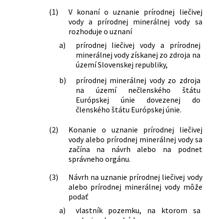
35/2025 Z. z.
Vyhláška Ministerstva zdravotníctva
(1)
V konaní o uznanie prírodnej liečivej
Slovenskej republiky, ktorou sa
vody a prírodnej minerálnej vody sa
rozhoduje o uznaní
ustanovujú ochranné pásma prírodných
liečivých zdrojov v Dudinciach a
a)
prírodnej liečivej vody a prírodnej
prírodných minerálnych zdrojov v
minerálnej vody získanej zo zdroja na
Santovke a v Slatine a druhy
území Slovenskej republiky,
zakázaných činností v ochranných
b)
prírodnej minerálnej vody zo zdroja
pásmach prírodných liečivých zdrojov v
na území nečlenského štátu
Dudinciach a prírodných minerálnych
Európskej únie dovezenej do
zdrojov v Santovke a v Slatine
členského štátu Európskej únie.
40/2025 Z. z.
Vyhláška Ministerstva zdravotníctva
Slovenskej republiky, ktorou sa zrušuje
(2)
Konanie o uznanie prírodnej liečivej
vody alebo prírodnej minerálnej vody sa
vyhláška Ministerstva zdravotníctva
začína na návrh alebo na podnet
Slovenskej republiky č. 35/2025 Z. z.,
správneho orgánu.
ktorou sa ustanovujú ochranné pásma
prírodných liečivých zdrojov v
(3)
Návrh na uznanie prírodnej liečivej vody
Dudinciach a prírodných minerálnych
alebo prírodnej minerálnej vody môže
zdrojov v Santovke a v Slatine a druhy
podať
zakázaných činností v ochranných
a)
vlastník pozemku, na ktorom sa
pásmach prírodných liečivých zdrojov v