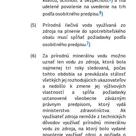
kvalitu, účinnosť a bezpečnosť
)
a má
101/2006 Z. z., ktorou sa ustanovuje
udelené povolenie na uvedenie na trh
minimálne materiálno-technické a
6
podľa osobitného predpisu.
)
personálne vybavenie prírodných
liečebných kúpeľov a kúpeľných
(5)
Prírodná liečivá voda využívaná zo
zdroja na plnenie do spotrebiteľského
liečební a ustanovujú indikácie podľa
obalu musí spĺňať požiadavky podľa
prírodných liečivých vôd a klimatických
7
osobitného predpisu.
)
podmienok vhodných na liečenie v
znení neskorších predpisov
(6)
Za prírodnú minerálnu vodu možno
77/2023 Z. z.
Vyhláška Ministerstva zdravotníctva
uznať len vodu zo zdroja, ktorá bola
Slovenskej republiky, ktorou sa
najmenej tri roky sledovaná, počas
ustanovujú ochranné pásma prírodných
tohto obdobia sa preukázala stálosť
minerálnych zdrojov v Baldovciach a
všetkých jej rozhodujúcich ukazovateľov
druhy zakázaných činností v
a nedošlo k zmene jej výživových
ochranných pásmach prírodných
vlastností a spĺňa požiadavky
minerálnych zdrojov v Baldovciach
ustanovené všeobecne záväzným
právnym predpisom, ktorý vydá
141/2023 Z. z.
Vyhláška Ministerstva zdravotníctva
ministerstvo zdravotníctva. Ak
Slovenskej republiky, ktorou sa
využívateľ zdroja nemôže z technických
ustanovujú ochranné pásma prírodných
dôvodov využívať prírodnú minerálnu
minerálnych zdrojov v Lipovciach a
vodu zo zdroja, na ktorý bolo vydané
druhy zakázaných činností v
povolenie využívať zdroj, a požiada o