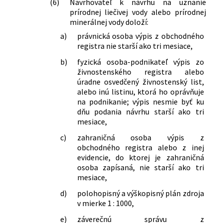
(6)
Navrhovateľ k návrhu na uznanie
prírodnej liečivej vody alebo prírodnej
minerálnej vody doloží:
a)
právnická osoba výpis z obchodného
registra nie starší ako tri mesiace,
b)
fyzická osoba-podnikateľ výpis zo
živnostenského registra alebo
úradne osvedčený živnostenský list,
alebo inú listinu, ktorá ho oprávňuje
na podnikanie; výpis nesmie byť ku
dňu podania návrhu starší ako tri
mesiace,
c)
zahraničná osoba výpis z
obchodného registra alebo z inej
evidencie, do ktorej je zahraničná
osoba zapísaná, nie starší ako tri
mesiace,
d)
polohopisný a výškopisný plán zdroja
v mierke 1 : 1000,
e)
záverečnú správu z