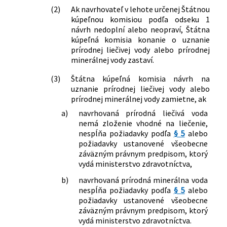
(2)
Ak navrhovateľ v lehote určenej Štátnou
kúpeľnou komisiou podľa odseku 1
návrh nedoplní alebo neopraví, Štátna
kúpeľná komisia konanie o uznanie
prírodnej liečivej vody alebo prírodnej
minerálnej vody zastaví.
(3)
Štátna kúpeľná komisia návrh na
uznanie prírodnej liečivej vody alebo
prírodnej minerálnej vody zamietne, ak
a)
navrhovaná prírodná liečivá voda
nemá zloženie vhodné na liečenie,
nespĺňa požiadavky podľa
§ 5
alebo
požiadavky ustanovené všeobecne
záväzným právnym predpisom, ktorý
vydá ministerstvo zdravotníctva,
b)
navrhovaná prírodná minerálna voda
nespĺňa požiadavky podľa
§ 5
alebo
požiadavky ustanovené všeobecne
záväzným právnym predpisom, ktorý
vydá ministerstvo zdravotníctva.