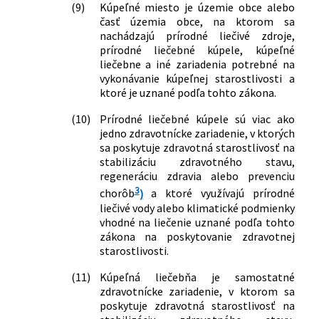
materiálno-technické a personálne
(9)
Kúpeľné miesto je územie obce alebo
vybavenie prírodných liečebných
časť územia obce, na ktorom sa
kúpeľov a kúpeľných liečební a
nachádzajú prírodné liečivé zdroje,
prírodné liečebné kúpele, kúpeľné
ustanovujú indikácie podľa prírodných
liečebne a iné zariadenia potrebné na
liečivých vôd a klimatických podmienok
vykonávanie kúpeľnej starostlivosti a
vhodných na liečenie v znení vyhlášky č.
ktoré je uznané podľa tohto zákona.
342/2010 Z. z.
177/2013 Z. z.
Vyhláška Ministerstva zdravotníctva
(10)
Prírodné liečebné kúpele sú viac ako
Slovenskej republiky, ktorou sa mení
jedno zdravotnícke zariadenie, v ktorých
vyhláška Ministerstva zdravotníctva
sa poskytuje zdravotná starostlivosť na
Slovenskej republiky č. 27/2006 Z. z.,
stabilizáciu zdravotného stavu,
ktorou sa ustanovuje spôsob platby
regeneráciu zdravia alebo prevenciu
3
úhrady za odber vody z prírodného
chorôb
)
a ktoré využívajú prírodné
liečivého zdroja alebo z prírodného
liečivé vody alebo klimatické podmienky
vhodné na liečenie uznané podľa tohto
minerálneho zdroja a sadzby úhrad v
zákona na poskytovanie zdravotnej
znení vyhlášky č. 541/2008 Z. z.
starostlivosti.
181/2016 Z. z.
Vyhláška Ministerstva zdravotníctva
Slovenskej republiky, ktorou sa
(11)
Kúpeľná liečebňa je samostatné
ustanovujú ochranné pásma
zdravotnícke zariadenie, v ktorom sa
prírodného liečivého zdroja v Oravskej
poskytuje zdravotná starostlivosť na
Polhore a druhy zakázaných činností v