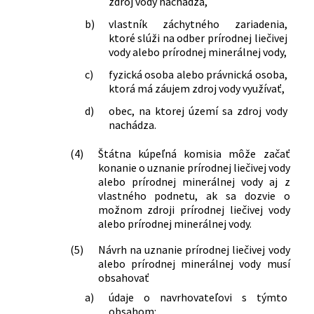
zdroj vody nachádza,
Dudinciach a prírodných minerálnych
b)
vlastník záchytného zariadenia,
zdrojov v Santovke a v Slatine
ktoré slúži na odber prírodnej liečivej
vody alebo prírodnej minerálnej vody,
c)
fyzická osoba alebo právnická osoba,
ktorá má záujem zdroj vody využívať,
d)
obec, na ktorej území sa zdroj vody
nachádza.
(4)
Štátna kúpeľná komisia môže začať
konanie o uznanie prírodnej liečivej vody
alebo prírodnej minerálnej vody aj z
vlastného podnetu, ak sa dozvie o
možnom zdroji prírodnej liečivej vody
alebo prírodnej minerálnej vody.
(5)
Návrh na uznanie prírodnej liečivej vody
alebo prírodnej minerálnej vody musí
obsahovať
a)
údaje o navrhovateľovi s týmto
obsahom: