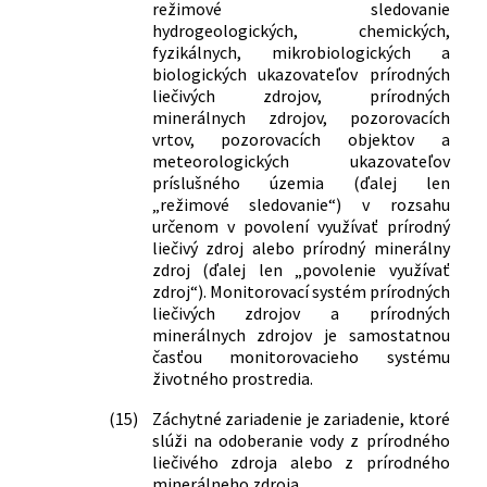
režimové sledovanie
minerálneho zdroja v Kamienke
hydrogeologických, chemických,
265/2018 Z. z.
Vyhláška Ministerstva zdravotníctva
fyzikálnych, mikrobiologických a
Slovenskej republiky, ktorou sa mení a
biologických ukazovateľov prírodných
dopĺňa vyhláška Ministerstva
liečivých zdrojov, prírodných
zdravotníctva Slovenskej republiky č.
minerálnych zdrojov, pozorovacích
341/2010 Z. z., ktorou sa ustanovujú
vrtov, pozorovacích objektov a
ochranné pásma prírodných liečivých
meteorologických ukazovateľov
zdrojov a prírodných minerálnych
príslušného územia (ďalej len
zdrojov v Martine a druhy zakázaných
„režimové sledovanie“) v rozsahu
určenom v povolení využívať prírodný
činností v ochranných pásmach
liečivý zdroj alebo prírodný minerálny
prírodných liečivých zdrojov a
zdroj (ďalej len „povolenie využívať
prírodných minerálnych zdrojov v
zdroj“). Monitorovací systém prírodných
Martine
liečivých zdrojov a prírodných
337/2018 Z. z.
Vyhláška Ministerstva zdravotníctva
minerálnych zdrojov je samostatnou
Slovenskej republiky, ktorou sa mení
časťou monitorovacieho systému
vyhláška Ministerstva zdravotníctva
životného prostredia.
Slovenskej republiky č. 101/2006 Z. z.,
(15)
Záchytné zariadenie je zariadenie, ktoré
ktorou sa ustanovuje minimálne
slúži na odoberanie vody z prírodného
materiálno-technické a personálne
liečivého zdroja alebo z prírodného
vybavenie prírodných liečebných
minerálneho zdroja.