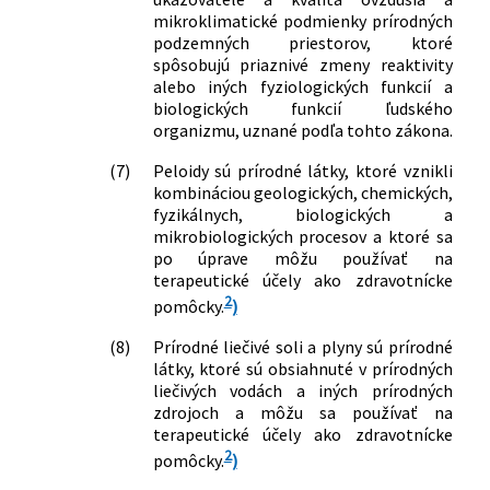
kúpeľného miesta Vysoké Tatry
mikroklimatické podmienky prírodných
175/2013 Z. z.
Vyhláška Ministerstva zdravotníctva
podzemných priestorov, ktoré
Slovenskej republiky, ktorou sa mení
spôsobujú priaznivé zmeny reaktivity
alebo iných fyziologických funkcií a
vyhláška Ministerstva zdravotníctva
biologických funkcií ľudského
Slovenskej republiky č. 100/2006 Z. z.,
organizmu, uznané podľa tohto zákona.
ktorou sa ustanovujú požiadavky na
prírodnú liečivú vodu a prírodnú
(7)
Peloidy sú prírodné látky, ktoré vznikli
minerálnu vodu, podrobnosti o
kombináciou geologických, chemických,
balneologickom posudku, rozdelenie,
fyzikálnych, biologických a
rozsah sledovania a obsah analýz
mikrobiologických procesov a ktoré sa
prírodných liečivých vôd a prírodných
po úprave môžu používať na
minerálnych vôd a ich produktov a
terapeutické účely ako zdravotnícke
2
požiadavky pre zápis akreditovaného
pomôcky.
)
laboratória do zoznamu vedeného
(8)
Prírodné liečivé soli a plyny sú prírodné
Štátnou kúpeľnou komisiou
látky, ktoré sú obsiahnuté v prírodných
176/2013 Z. z.
Vyhláška Ministerstva zdravotníctva
liečivých vodách a iných prírodných
Slovenskej republiky, ktorou sa mení
zdrojoch a môžu sa používať na
vyhláška Ministerstva zdravotníctva
terapeutické účely ako zdravotnícke
Slovenskej republiky č. 101/2006 Z. z.,
2
pomôcky.
)
ktorou sa ustanovuje minimálne