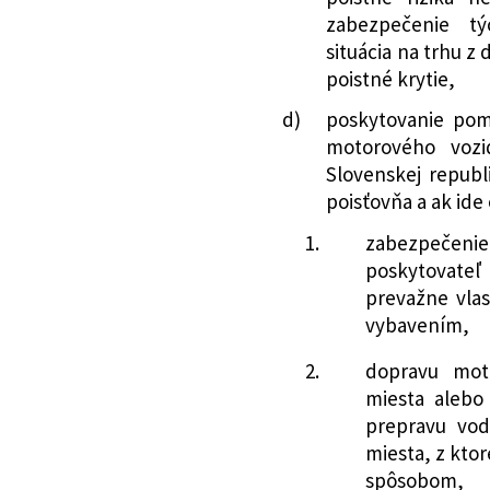
dopĺňajú niektor
výkazov poisťovň
zabezpečenie tý
340/2020 Z. z.
Zákon, ktorým sa 
poisťovne, poboč
situácia na trhu z
o bankách a o zm
poisťovňou z inéh
poistné krytie,
znení neskorších
členského štátu
d)
poskytovanie pom
dopĺňajú niektor
spoločnosťou al
motorového vozi
209/2021 Z. z.
Zákon, ktorým sa 
spoločnosťou
Slovenskej republ
o cenných papier
221/2017 Z. z.
Oznámenie Národ
poisťovňa a ak ide
zmene a doplnení
opatrenia z 5. se
cenných papieroc
mení a dopĺňa op
1.
zabezpeče
ktorým sa menia 
5/2015, ktorým s
poskytovateľ
310/2021 Z. z.
Zákon, ktorým sa 
splnenia podmie
prevažne vla
o niektorých opa
súhlasu Národnej
vybavením,
administratívnej
zákona č. 39/2015
2.
dopravu moto
systémov verejne
doplnení niektor
miesta alebo
niektorých zákono
222/2017 Z. z.
Oznámenie Národ
prepravu vodi
zákona č. 221/201
opatrenia z 5. se
miesta, z kto
niektoré zákony
dopĺňa opatrenie
spôsobom,