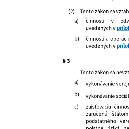
niektorých záko
spoločnosťou.
(2)
Tento zákon sa vzťah
214/2018 Z. z.
Zákon, ktorým sa 
67/2016 Z. z.
Oznámenie Národ
poisťovníctve a 
opatrenia z 15. d
a)
činnosti v odv
zákonov v znení 
výkazov a hlásení
uvedených v
prílo
menia a dopĺňajú
osobitný režim
b)
činnosti a operáci
156/2019 Z. z.
Zákon, ktorým sa
68/2016 Z. z.
Oznámenie Národ
uvedených v
prílo
Obchodný zákonní
opatrenia Národn
ktorým sa menia 
2015 č. 35/2015, 
§ 3
221/2019 Z. z.
Zákon, ktorým sa 
podmienok na ude
o niektorých opa
poisťovacej činno
Tento zákon sa nevz
administratívnej
uplatňovať osobit
a)
vykonávanie verej
systémov verejne
267/2016 Z. z.
Oznámenie Národ
niektorých zákono
b)
opatrenia z 27. s
vykonávanie sociá
sa menia a dopĺň
správy o výsledko
c)
zaisťovaciu činno
281/2019 Z. z.
Zákon, ktorým sa 
poisťovne, na kto
zaručenú štáto
Exportno-importn
361/2016 Z. z.
Oznámenie Národ
podstatného ver
znení neskorších
opatrenia z 13. d
poistné riziká 