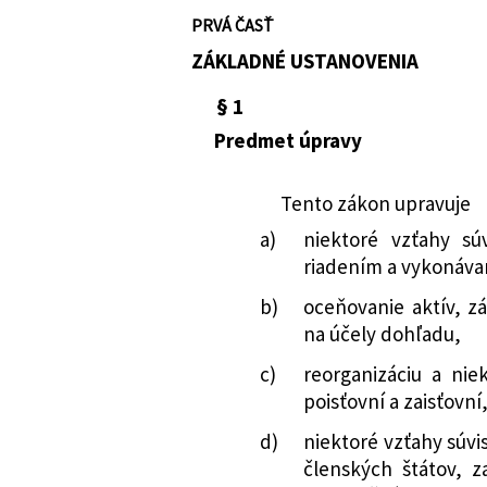
zmene a doplnení
na udelenie povo
8/2008 Z. z.
Zákon o poisťovn
PRVÁ ČASŤ
neskorších predp
Nachádza sa v čiastke:
13/2015
činnosti a na ude
niektorých záko
niektoré zákony
zaisťovacej činno
ZÁKLADNÉ USTANOVENIA
371/2014 Z. z.
Zákon o riešení k
125/2016 Z. z.
Zákon o niektorýc
uplatňovať osobi
o zmene a doplne
§ 1
Civilného sporov
255/2015 Z. z.
Oznámenie Národ
Predmet úpravy
mimosporového p
opatrenia o vlas
poriadku a o zme
konglomerátu a 
292/2016 Z. z.
Zákon, ktorým sa 
výšky vlastných z
Tento zákon upravuje
o cenných papier
konglomerátu pod
a)
niektoré vzťahy súv
zmene a doplnení
256/2015 Z. z.
Oznámenie Národ
riadením a vykonávan
cenných papieroc
opatrenia o solve
b)
oceňovanie aktív, z
ktorým sa menia 
uplatňuje osobit
na účely dohľadu,
339/2016 Z. z.
Zákon, ktorým sa 
257/2015 Z. z.
Oznámenie Národ
poisťovníctve a 
opatrenia, ktorým
c)
reorganizáciu a nie
zákonov v znení 
prostriedkov tech
poisťovní a zaisťovní
menia a dopĺňajú
poisťovne, na kto
d)
niektoré vzťahy súvi
282/2017 Z. z.
Zákon, ktorým sa 
304/2015 Z. z.
Oznámenie Národ
členských štátov, z
o finančnom spr
opatrenia, ktorým