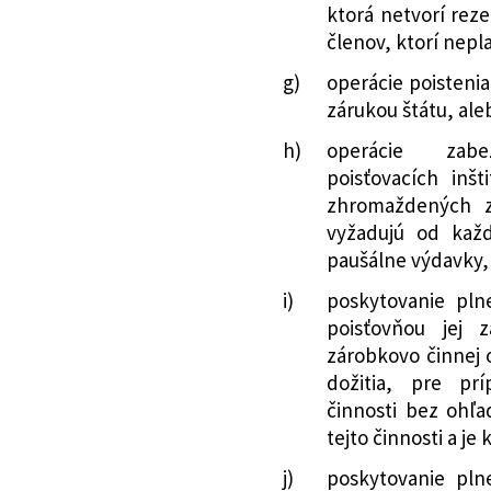
ktorá netvorí reze
dopĺňa opatrenie
členov, ktorí nepla
ktorým sa ustano
g)
operácie poisteni
podmienok na ud
zárukou štátu, aleb
Národnej banky Sl
39/2015 Z. z. o p
h)
operácie zab
niektorých zákono
poisťovacích inšt
80/2021 Z. z.
Oznámenie Národ
zhromaždených zd
opatrenia z 9. fe
vyžadujú od každ
opatrenie Národn
paušálne výdavky,
spôsobe preukaz
i)
poskytovanie pln
udelenie povoleni
poisťovňou jej 
pre poisťovne, na
zárobkovo činnej 
režim v znení opa
dožitia, pre pr
233/2021 Z. z.
Vyhláška Minister
činnosti bez ohľa
ktorou sa ustano
tejto činnosti a je
jednotlivých zlo
j)
poskytovanie pln
425/2021 Z. z.
Oznámenie Národ