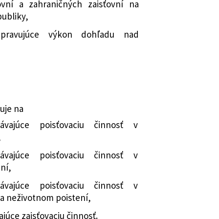
ovní a zahraničných zaisťovní na
zmene a doplnení niektorých zákonov
vných podmienkach uzatváranej
ubliky,
ch predpisov a ktorým sa mení a
upravujúce výkon dohľadu nad
9/2015 Z. z. o poisťovníctve a o zmene
nej banky Slovenska o vydaní
orých zákonov v znení neskorších
obe určenia hodnoty cenných
teľností, v ktorých sú umiestnené
osobných údajov a o zmene a
ických rezerv v poisťovníctve pre
ých zákonov
ré sa uplatňuje osobitný režim
mení a dopĺňa zákon č. 650/2004 Z. z.
nej banky Slovenska o vydaní
uje na
chodkovom sporení a o zmene a
cembra 2015 č. 25/2015 o maximálnej
ých zákonov v znení neskorších
ávajúce poisťovaciu činnosť v
 úrokovej miery
,
ým sa menia a dopĺňajú niektoré
nej banky Slovenska o vydaní
cembra 2015 č. 20/2015 o predkladaní
ávajúce poisťovaciu činnosť v
ch opatreniach na znižovanie
ou, zaisťovňou, pobočkou zahraničnej
ní,
 záťaže využívaním informačných
kou zahraničnej zaisťovne,
ávajúce poisťovaciu činnosť v
j správy a o zmene a doplnení
o členského štátu, zaisťovňou z iného
 a neživotnom poistení,
v (zákon proti byrokracii)
, dôchodkovou správcovskou
istenia a o zmene a doplnení
doplnkovou dôchodkovou
júce zaisťovaciu činnosť.