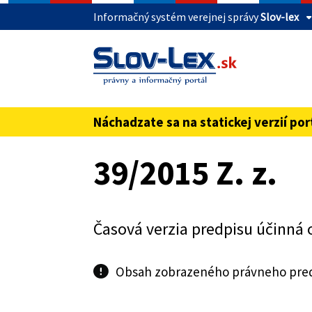
Informačný systém verejnej správy
Slov-lex
Táto stránka je zabezpečená
Buďte pozorní a vždy sa uistite, že zdieľate 
webovú stránku verejnej správy SR. Zabezpeče
pred názvom domény webového sídla.
Náchadzate sa na statickej verzií por
Preskoč na obsah
39/2015 Z. z.
Časová verzia predpisu účinná 
Obsah zobrazeného právneho predp