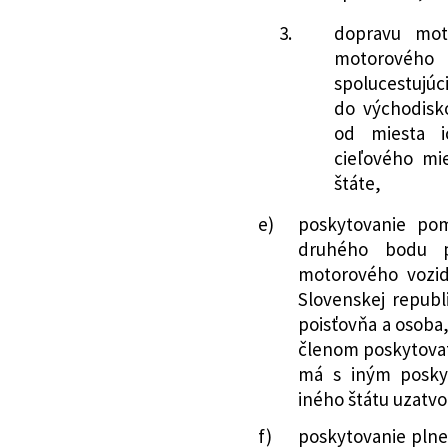
309/2023 Z. z.
Zákon o premená
ktorým sa ustano
družstiev a o zm
podmienok na ude
3.
dopravu mot
334/2024 Z. z.
Zákon, ktorým sa 
poisťovacej činno
motorového
o dohľade nad f
vykonávanie zaisť
spolucestujúc
niektorých zákon
do východisko
sa nebude uplatň
ktorým sa menia 
od miesta i
223/2017 Z. z.
Oznámenie Národ
cieľového mi
187/2025 Z. z.
Zákon, ktorým sa 
opatrenia z 5. se
štáte,
cenných papieroc
dopĺňa opatrenie
a doplnení niekt
o spôsobe preuk
e)
poskytovanie po
papieroch) v zne
udelenie povoleni
druhého bodu p
menia a dopĺňajú
pre poisťovne, na
motorového vozid
261/2025 Z. z.
Zákon, ktorým sa
režim
Slovenskej republ
súvislosti s konso
182/2018 Z. z.
Oznámenie Národ
poisťovňa a osoba,
opatrenia z 29. m
členom poskytova
ustanovuje vzor 
má s iným posky
podmienkach uzat
iného štátu uzatv
79/2021 Z. z.
Oznámenie Národ
f)
poskytovanie plnen
opatrenia z 9. fe