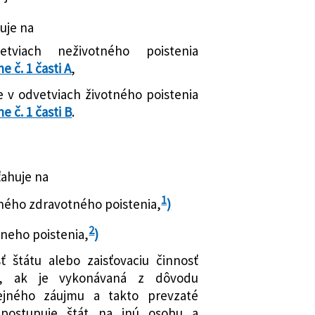
nov
uje na
mení a dopĺňa zákon č. 39/2015 Z. z. o
nej banky Slovenska o vydaní
o zmene a doplnení niektorých
ecembra 2015 č. 36/2015 o predkladaní
etviach neživotného poistenia
neskorších predpisov a ktorým sa
 poisťovňou, na ktorú sa uplatňuje
he č. 1 časti A
,
 niektoré zákony
e v odvetviach životného poistenia
 mení a dopĺňa zákon č. 513/1991 Zb.
nej banky Slovenska o vydaní
he č. 1 časti B
.
k v znení neskorších predpisov a
ej banky Slovenska z 15. decembra
a dopĺňajú niektoré zákony
o spôsobe preukazovania splnenia
mení a dopĺňa zákon č. 177/2018 Z. z.
lenie povolenia na vykonávanie
treniach na znižovanie
sti pre poisťovne, na ktoré sa bude
ťahuje na
 záťaže využívaním informačných
ný režim (ďalej len „opatrenie“)
1
ného zdravotného poistenia,
)
j správy a o zmene a doplnení
nej banky Slovenska o vydaní
v (zákon proti byrokracii) a ktorým
eptembra 2016 č. 4/2016 o obsahu
2
lneho poistenia,
)
ajú niektoré zákony
ch činnosti útvaru riadenia rizík
sť štátu alebo zaisťovaciu činnosť
mení a dopĺňa zákon č. 80/1997 Z. z. o
rú sa uplatňuje osobitný režim
m, ak je vykonávaná z dôvodu
ej banke Slovenskej republiky v
nej banky Slovenska o vydaní
ejného záujmu a takto prevzaté
 predpisov a ktorým sa menia a
ecembra 2016 č. 8/2016 o predkladaní
nepostupuje štát na inú osobu a