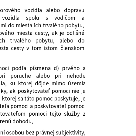
ch obchodných spoločností a
vuje spôsob preukazovania splnenia
ene a doplnení niektorých zákonov
lenie povolenia na vykonávanie
orového vozidla alebo dopravu
mení a dopĺňa zákon č. 747/2004 Z. z.
sti a na udelenie povolenia na
 vozidla spolu s vodičom a
inančným trhom a o zmene a doplnení
ovacej činnosti pre subjekty, na ktoré
imi do miesta ich trvalého pobytu,
ov v znení neskorších predpisov a
vého miesta cesty, ak je odlišné
ovať osobitný režim
a dopĺňajú niektoré zákony
ch trvalého pobytu, alebo do
nej banky Slovenska o vydaní
esta cesty v tom istom členskom
dopĺňa zákon č. 566/2001 Z. z. o
ptembra 2017 č. 8/2017, ktorým sa
h a investičných službách a o zmene
 Národnej banky Slovenska č. 35/2015
orých zákonov (zákon o cenných
azovania splnenia podmienok na
moci podľa písmena d) prvého a
ní neskorších predpisov a ktorým sa
a na vykonávanie poisťovacej činnosti
ri poruche alebo pri nehode
 niektoré zákony
 ktoré sa bude uplatňovať osobitný
la, ku ktorej dôjde mimo územia
 menia a dopĺňajú niektoré zákony v
iky, ak poskytovateľ pomoci nie je
lidáciou verejných financií
nej banky Slovenska o vydaní
 ktorej sa táto pomoc poskytuje, je
ája 2018 č. 8/2018, ktorým sa
teľa pomoci a poskytovateľ pomoci
dokumentu o dôležitých zmluvných
tovateľom pomoci tejto služby z
váranej poistnej zmluvy
orenú dohodu,
nej banky Slovenska o vydaní
í osobou bez právnej subjektivity,
bruára 2021 č. 2/2021, ktorým sa mení a