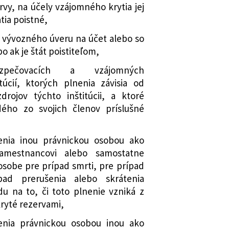
rvy, na účely vzájomného krytia jej
 Národnej banky Slovenska č. 5/2015,
tia poistné,
vuje spôsob preukazovania splnenia
a vývozného úveru na účet alebo so
elenie predchádzajúceho súhlasu
o ak je štát poistiteľom,
ovenska podľa § 77 ods. 1 zákona č.
oisťovníctve a o zmene a doplnení
ezpečovacích a vzájomných
v v znení opatrenia č. 6/2017
itúcií, ktorých plnenia závisia od
nej banky Slovenska o vydaní
rojov týchto inštitúcii, a ktoré
bruára 2021 č. 3/2021, ktorým sa mení
ého zo svojich členov príslušné
ej banky Slovenska č. 35/2015 o
ovania splnenia podmienok na
enia inou právnickou osobou ako
a na vykonávanie poisťovacej činnosti
zamestnancovi alebo samostatne
 ktoré sa bude uplatňovať osobitný
osobe pre prípad smrti, pre prípad
trenia č. 8/2017
ípad prerušenia alebo skrátenia
stva financií Slovenskej republiky,
du na to, či toto plnenie vzniká z
vuje vzor informačného formulára o
 kryté rezervami,
žkách poistného
enia právnickou osobou inou ako
nej banky Slovenska o vydaní