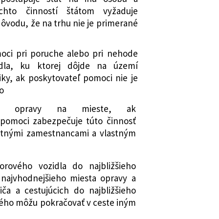
é zákony
ou, zaisťovňou, pobočkou zahraničnej
chto činností štátom vyžaduje
mení a dopĺňa zákon č. 483/2001 Z. z.
kou zahraničnej zaisťovne,
 dôvodu, že na trhu nie je primerané
ene a doplnení niektorých zákonov v
o členského štátu, zaisťovňou z iného
 predpisov a ktorým sa menia a
, dôchodkovou správcovskou
oci pri poruche alebo pri nehode
é zákony
ebo doplnkovou dôchodkovou
dla, ku ktorej dôjde na území
mení a dopĺňa zákon č. 566/2001 Z. z.
iky, ak poskytovateľ pomoci nie je
och a investičných službách a o
nej banky Slovenska o vydaní
 o
 niektorých zákonov (zákon o
ptembra 2017 č. 6/2017, ktorým sa
h) v znení neskorších predpisov a
atrenie Národnej banky Slovenska č.
nie opravy na mieste, ak
a dopĺňajú niektoré zákony
a ustanovuje spôsob preukazovania
 pomoci zabezpečuje túto činnosť
mení a dopĺňa zákon č. 177/2018 Z. z.
nok na udelenie predchádzajúceho
stnými zamestnancami a vlastným
treniach na znižovanie
 banky Slovenska podľa § 77 ods. 1
 záťaže využívaním informačných
 Z. z. o poisťovníctve a o zmene a
rového vozidla do najbližšieho
j správy a o zmene a doplnení
ých zákonov
 najvhodnejšieho miesta opravy a
v (zákon proti byrokracii) v znení
nej banky Slovenska o vydaní
ča a cestujúcich do najbližšieho
9 Z. z. a ktorým sa menia a dopĺňajú
ptembra 2017 č. 7/2017, ktorým sa
rého môžu pokračovať v ceste iným
 Národnej banky Slovenska č. 8/2015,