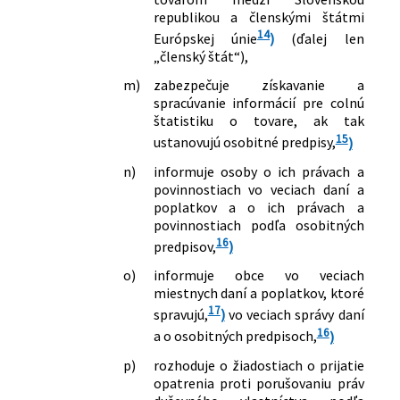
republikou a členskými štátmi
14
Európskej únie
)
(ďalej len
„členský štát“),
m)
zabezpečuje získavanie a
spracúvanie informácií pre colnú
štatistiku o tovare, ak tak
15
ustanovujú osobitné predpisy,
)
n)
informuje osoby o ich právach a
povinnostiach vo veciach daní a
poplatkov a o ich právach a
povinnostiach podľa osobitných
16
predpisov,
)
o)
informuje obce vo veciach
miestnych daní a poplatkov, ktoré
17
spravujú,
)
vo veciach správy daní
16
a o osobitných predpisoch,
)
p)
rozhoduje o žiadostiach o prijatie
opatrenia proti porušovaniu práv