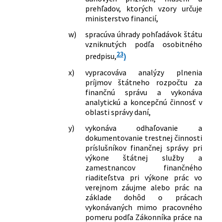
prehľadov, ktorých vzory určuje
ministerstvo financií,
w)
spracúva úhrady pohľadávok štátu
vzniknutých podľa osobitného
23
predpisu,
)
x)
vypracováva analýzy plnenia
príjmov štátneho rozpočtu za
finančnú správu a vykonáva
analytickú a koncepčnú činnosť v
oblasti správy daní,
y)
vykonáva odhaľovanie a
dokumentovanie trestnej činnosti
príslušníkov finančnej správy pri
výkone štátnej služby a
zamestnancov finančného
riaditeľstva pri výkone prác vo
verejnom záujme alebo prác na
základe dohôd o prácach
vykonávaných mimo pracovného
pomeru podľa Zákonníka práce na