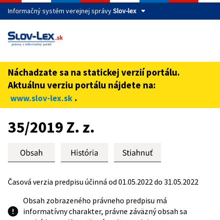
Informačný systém verejnej správy
Slov-lex
Táto stránka je zabezpečená
Buďte pozorní a vždy sa uistite, že zdieľate informácie iba
cez zabezpečenú webovú stránku verejnej správy SR.
Náchadzate sa na statickej verzií portálu.
Zabezpečená stránka vždy začína https:// pred názvom
Aktuálnu verziu portálu nájdete na:
domény webového sídla.
.
www.slov-lex.sk
Preskoč na obsah
35/2019 Z. z.
Časová verzia predpisu účinná od 01.05.2022 do 31.05.2022
Obsah zobrazeného právneho predpisu má
informatívny charakter, právne záväzný obsah sa