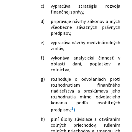
c)
vypracúva stratégiu rozvoja
finančnej správy,
d)
pripravuje návrhy zákonov a iných
všeobecne záväzných právnych
predpisov,
e)
vypracúva návrhy medzinárodných
zmlúv,
f)
vykonáva analytickú činnosť v
oblastí daní, poplatkov a
colníctva,
g)
rozhoduje o odvolaniach proti
rozhodnutiam finančného
riaditeľstva a preskúmava jeho
rozhodnutia mimo odvolacieho
konania podľa osobitných
1
predpisov,
)
h)
plní úlohy súvisiace s otváraním
colných priechodov, rušením
colných priechodov a zmenou ich