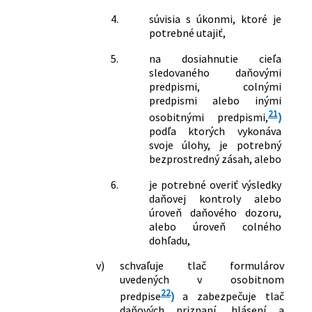
4.
súvisia s úkonmi, ktoré je
potrebné utajiť,
5.
na dosiahnutie cieľa
sledovaného daňovými
predpismi, colnými
predpismi alebo inými
21
osobitnými predpismi,
)
podľa ktorých vykonáva
svoje úlohy, je potrebný
bezprostredný zásah, alebo
6.
je potrebné overiť výsledky
daňovej kontroly alebo
úroveň daňového dozoru,
alebo úroveň colného
dohľadu,
v)
schvaľuje tlač formulárov
uvedených v osobitnom
22
predpise
)
a zabezpečuje tlač
daňových priznaní, hlásení a