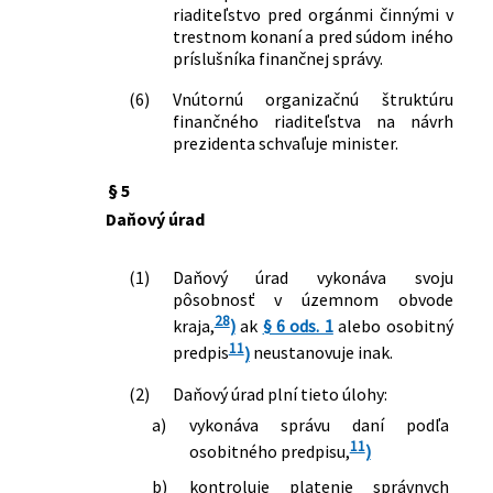
riaditeľstvo pred orgánmi činnými v
trestnom konaní a pred súdom iného
príslušníka finančnej správy.
(6)
Vnútornú organizačnú štruktúru
finančného riaditeľstva na návrh
prezidenta schvaľuje minister.
§ 5
Daňový úrad
(1)
Daňový úrad vykonáva svoju
pôsobnosť v územnom obvode
28
kraja,
)
ak
§ 6 ods. 1
alebo osobitný
11
predpis
)
neustanovuje inak.
(2)
Daňový úrad plní tieto úlohy:
a)
vykonáva správu daní podľa
11
osobitného predpisu,
)
b)
kontroluje platenie správnych