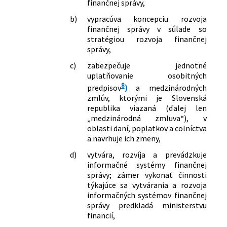
finančnej správy,
b)
vypracúva koncepciu rozvoja
finančnej správy v súlade so
stratégiou rozvoja finančnej
správy,
c)
zabezpečuje jednotné
uplatňovanie osobitných
8
predpisov
)
a medzinárodných
zmlúv, ktorými je Slovenská
republika viazaná (ďalej len
„medzinárodná zmluva“), v
oblasti daní, poplatkov a colníctva
a navrhuje ich zmeny,
d)
vytvára, rozvíja a prevádzkuje
informačné systémy finančnej
správy; zámer vykonať činnosti
týkajúce sa vytvárania a rozvoja
informačných systémov finančnej
správy predkladá ministerstvu
financií,