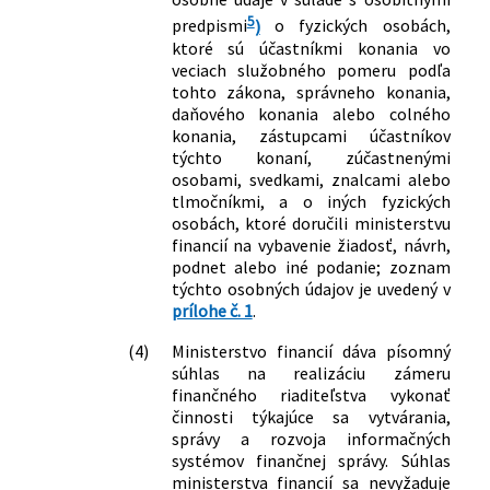
5
predpismi
)
o fyzických osobách,
ktoré sú účastníkmi konania vo
veciach služobného pomeru podľa
tohto zákona, správneho konania,
daňového konania alebo colného
konania, zástupcami účastníkov
týchto konaní, zúčastnenými
osobami, svedkami, znalcami alebo
tlmočníkmi, a o iných fyzických
osobách, ktoré doručili ministerstvu
financií na vybavenie žiadosť, návrh,
podnet alebo iné podanie; zoznam
týchto osobných údajov je uvedený v
prílohe č. 1
.
(4)
Ministerstvo financií dáva písomný
súhlas na realizáciu zámeru
finančného riaditeľstva vykonať
činnosti týkajúce sa vytvárania,
správy a rozvoja informačných
systémov finančnej správy. Súhlas
ministerstva financií sa nevyžaduje