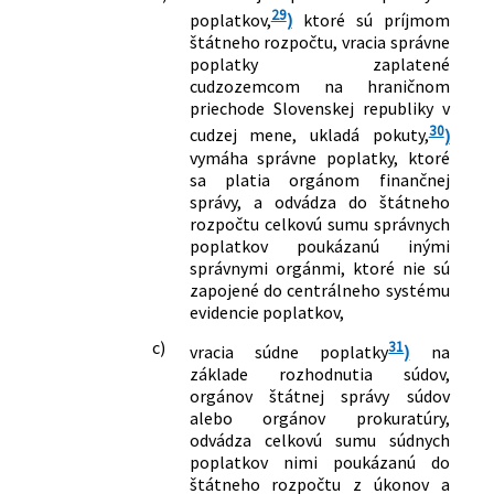
29
poplatkov,
)
ktoré sú príjmom
štátneho rozpočtu, vracia správne
poplatky zaplatené
cudzozemcom na hraničnom
priechode Slovenskej republiky v
30
cudzej mene, ukladá pokuty,
)
vymáha správne poplatky, ktoré
sa platia orgánom finančnej
správy, a odvádza do štátneho
rozpočtu celkovú sumu správnych
poplatkov poukázanú inými
správnymi orgánmi, ktoré nie sú
zapojené do centrálneho systému
evidencie poplatkov,
c)
31
vracia súdne poplatky
)
na
základe rozhodnutia súdov,
orgánov štátnej správy súdov
alebo orgánov prokuratúry,
odvádza celkovú sumu súdnych
poplatkov nimi poukázanú do
štátneho rozpočtu z úkonov a