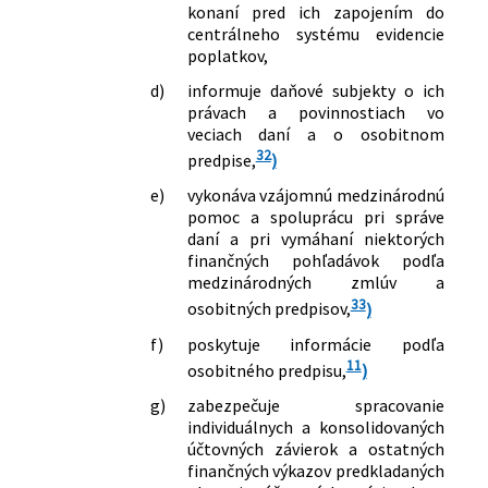
konaní pred ich zapojením do
centrálneho systému evidencie
poplatkov,
d)
informuje daňové subjekty o ich
právach a povinnostiach vo
veciach daní a o osobitnom
32
predpise,
)
e)
vykonáva vzájomnú medzinárodnú
pomoc a spoluprácu pri správe
daní a pri vymáhaní niektorých
finančných pohľadávok podľa
medzinárodných zmlúv a
33
osobitných predpisov,
)
f)
poskytuje informácie podľa
11
osobitného predpisu,
)
g)
zabezpečuje spracovanie
individuálnych a konsolidovaných
účtovných závierok a ostatných
finančných výkazov predkladaných