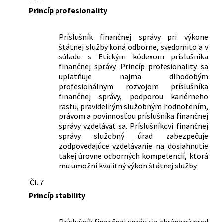
154/2025 Z. z.
Zákon, ktorým sa mení a dopĺňa zákon
Princíp profesionality
č. 55/2017 Z. z. o štátnej službe a o
zmene a doplnení niektorých zákonov
v znení neskorších predpisov a ktorým
Príslušník finančnej správy pri výkone
sa menia a dopĺňajú niektoré zákony
štátnej služby koná odborne, svedomito a v
súlade s Etickým kódexom príslušníka
292/2025 Z. z.
Zákon, ktorým sa mení a dopĺňa zákon
finančnej správy. Princíp profesionality sa
Slovenskej národnej rady č. 71/1992 Zb.
uplatňuje najmä dlhodobým
o súdnych poplatkoch a poplatku za
profesionálnym rozvojom príslušníka
výpis z registra trestov v znení
finančnej správy, podporou kariérneho
neskorších predpisov a ktorým sa
rastu, pravidelným služobným hodnotením,
menia a dopĺňajú niektoré zákony
právom a povinnosťou príslušníka finančnej
123/2026 Z. z.
Zákon, ktorým sa mení a dopĺňa zákon
správy vzdelávať sa. Príslušníkovi finančnej
č. 328/2002 Z. z. o sociálnom
správy služobný úrad zabezpečuje
zabezpečení policajtov a vojakov a o
zodpovedajúce vzdelávanie na dosiahnutie
zmene a doplnení niektorých zákonov
takej úrovne odborných kompetencií, ktorá
mu umožní kvalitný výkon štátnej služby.
v znení neskorších predpisov a ktorým
sa menia a dopĺňajú niektoré zákony
Čl. 7
Princíp stability
Príslušník finančnej správy je chránený pred