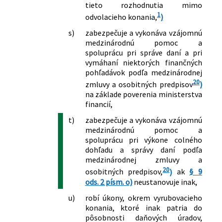
tieto rozhodnutia mimo
1
odvolacieho konania,
)
s)
zabezpečuje a vykonáva vzájomnú
medzinárodnú pomoc a
spoluprácu pri správe daní a pri
vymáhaní niektorých finančných
pohľadávok podľa medzinárodnej
20
zmluvy a osobitných predpisov
)
na základe poverenia ministerstva
financií,
t)
zabezpečuje a vykonáva vzájomnú
medzinárodnú pomoc a
spoluprácu pri výkone colného
dohľadu a správy daní podľa
medzinárodnej zmluvy a
20
osobitných predpisov,
)
ak
§ 9
ods. 2 písm. o)
neustanovuje inak,
u)
robí úkony, okrem vyrubovacieho
konania, ktoré inak patria do
pôsobnosti daňových úradov,