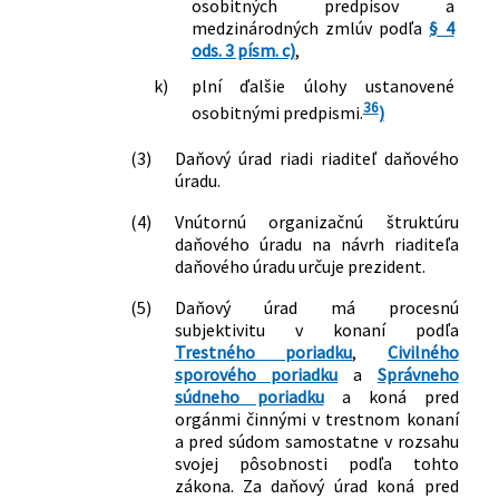
osobitných predpisov a
medzinárodných zmlúv podľa
§ 4
ods. 3 písm. c)
,
k)
plní ďalšie úlohy ustanovené
36
osobitnými predpismi.
)
(3)
Daňový úrad riadi riaditeľ daňového
úradu.
(4)
Vnútornú organizačnú štruktúru
daňového úradu na návrh riaditeľa
daňového úradu určuje prezident.
(5)
Daňový úrad má procesnú
subjektivitu v konaní podľa
Trestného poriadku
,
Civilného
sporového poriadku
a
Správneho
súdneho poriadku
a koná pred
orgánmi činnými v trestnom konaní
a pred súdom samostatne v rozsahu
svojej pôsobnosti podľa tohto
zákona. Za daňový úrad koná pred