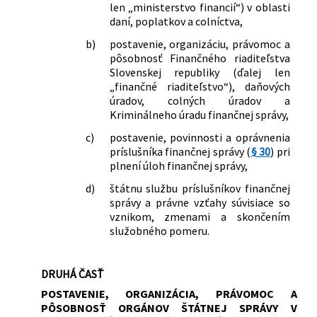
len „ministerstvo financií“) v oblasti
daní, poplatkov a colníctva,
b)
postavenie, organizáciu, právomoc a
pôsobnosť Finančného riaditeľstva
Slovenskej republiky (ďalej len
„finančné riaditeľstvo“), daňových
úradov, colných úradov a
Kriminálneho úradu finančnej správy,
c)
postavenie, povinnosti a oprávnenia
príslušníka finančnej správy (
§ 30
) pri
plnení úloh finančnej správy,
d)
štátnu službu príslušníkov finančnej
správy a právne vzťahy súvisiace so
vznikom, zmenami a skončením
služobného pomeru.
DRUHÁ ČASŤ
POSTAVENIE, ORGANIZÁCIA, PRÁVOMOC A
PÔSOBNOSŤ ORGÁNOV ŠTÁTNEJ SPRÁVY V