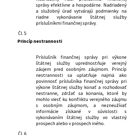
171/1993 Z. z. o Policajnom zbore v
správy efektívne a hospodárne. Nadriadený
znení neskorších predpisov a ktorým sa
a služobný úrad vytvárajú podmienky na
riadne vykonávanie štátnej služby
menia a dopĺňajú niektoré zákony
príslušníkmi finančnej správy.
324/2024 Z. z.
Zákon, ktorým sa mení zákon č.
311/2001 Z. z. Zákonník práce v znení
Čl. 5
neskorších predpisov a ktorým sa
Princíp nestrannosti
menia a dopĺňajú niektoré zákony
387/2024 Z. z.
Zákon, ktorým sa mení a dopĺňa zákon
Príslušník finančnej správy pri výkone
č. 297/2008 Z. z. o ochrane pred
štátnej služby uprednostňuje verejný
legalizáciou príjmov z trestnej činnosti
záujem pred osobným záujmom. Princíp
a o ochrane pred financovaním
nestrannosti sa uplatňuje najmä ako
terorizmu a o zmene a doplnení
povinnosť príslušníka finančnej správy pri
niektorých zákonov v znení neskorších
výkone štátnej služby konať a rozhodovať
predpisov a ktorým sa menia a
nestranne, zdržať sa konania, ktoré by
dopĺňajú niektoré zákony
mohlo viesť ku konfliktu verejného záujmu
150/2025 Z. z.
Zákon o niektorých opatreniach na
s osobným záujmom, a nezneužívať
zvýšenie odolnosti Slovenskej
informácie získané v súvislosti s
republiky v oblasti obrany a
vykonávaním štátnej služby vo vlastný
prospech alebo v prospech iného.
bezpečnosti, o brannej povinnosti a o
zmene a doplnení niektorých zákonov
Čl. 6