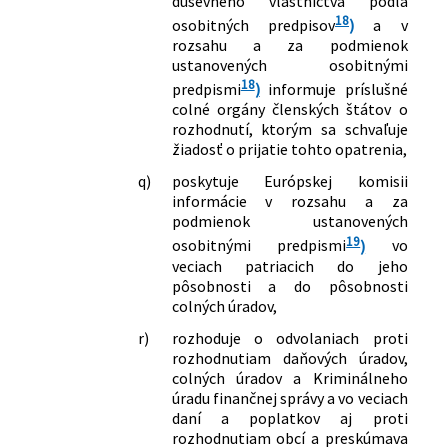
duševného vlastníctva podľa
18
osobitných predpisov
)
a v
rozsahu a za podmienok
ustanovených osobitnými
18
predpismi
)
informuje príslušné
colné orgány členských štátov o
rozhodnutí, ktorým sa schvaľuje
žiadosť o prijatie tohto opatrenia,
q)
poskytuje Európskej komisii
informácie v rozsahu a za
podmienok ustanovených
19
osobitnými predpismi
)
vo
veciach patriacich do jeho
pôsobnosti a do pôsobnosti
colných úradov,
r)
rozhoduje o odvolaniach proti
rozhodnutiam daňových úradov,
colných úradov a Kriminálneho
úradu finančnej správy a vo veciach
daní a poplatkov aj proti
rozhodnutiam obcí a preskúmava