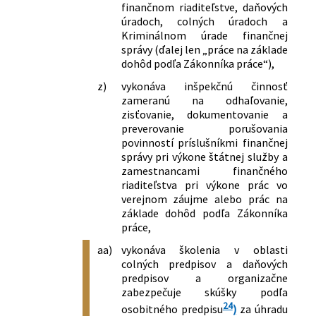
finančnom riaditeľstve, daňových
úradoch, colných úradoch a
Kriminálnom úrade finančnej
správy (ďalej len „práce na základe
dohôd podľa Zákonníka práce“),
z)
vykonáva inšpekčnú činnosť
zameranú na odhaľovanie,
zisťovanie, dokumentovanie a
preverovanie porušovania
povinností príslušníkmi finančnej
správy pri výkone štátnej služby a
zamestnancami finančného
riaditeľstva pri výkone prác vo
verejnom záujme alebo prác na
základe dohôd podľa Zákonníka
práce,
aa)
vykonáva školenia v oblasti
colných predpisov a daňových
predpisov a organizačne
zabezpečuje skúšky podľa
24
osobitného predpisu
)
za úhradu