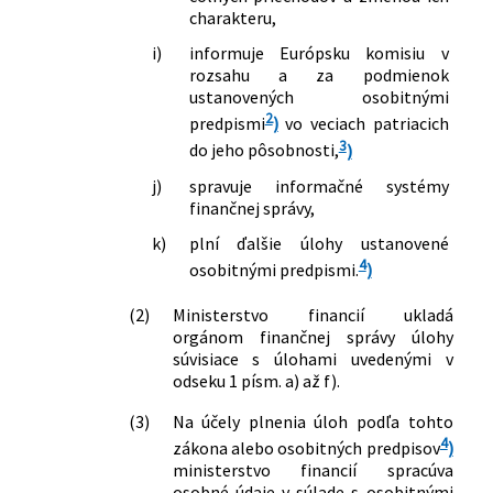
charakteru,
i)
informuje Európsku komisiu v
rozsahu a za podmienok
ustanovených osobitnými
2
predpismi
)
vo veciach patriacich
3
do jeho pôsobnosti,
)
j)
spravuje informačné systémy
finančnej správy,
k)
plní ďalšie úlohy ustanovené
4
osobitnými predpismi.
)
(2)
Ministerstvo financií ukladá
orgánom finančnej správy úlohy
súvisiace s úlohami uvedenými v
odseku 1 písm. a) až f).
(3)
Na účely plnenia úloh podľa tohto
4
zákona alebo osobitných predpisov
)
ministerstvo financií spracúva
osobné údaje v súlade s osobitnými