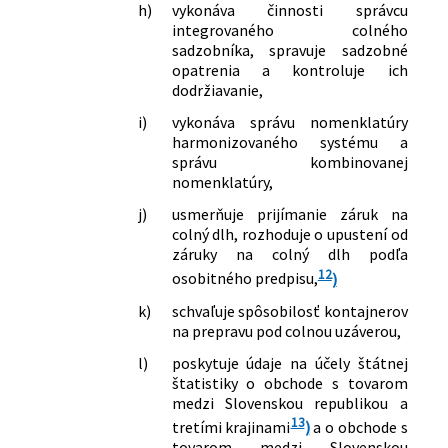
h)
vykonáva činnosti správcu
integrovaného colného
sadzobníka, spravuje sadzobné
opatrenia a kontroluje ich
dodržiavanie,
i)
vykonáva správu nomenklatúry
harmonizovaného systému a
správu kombinovanej
nomenklatúry,
j)
usmerňuje prijímanie záruk na
colný dlh, rozhoduje o upustení od
záruky na colný dlh podľa
12
osobitného predpisu,
)
k)
schvaľuje spôsobilosť kontajnerov
na prepravu pod colnou uzáverou,
l)
poskytuje údaje na účely štátnej
štatistiky o obchode s tovarom
medzi Slovenskou republikou a
13
tretími krajinami
)
a o obchode s
tovarom medzi Slovenskou