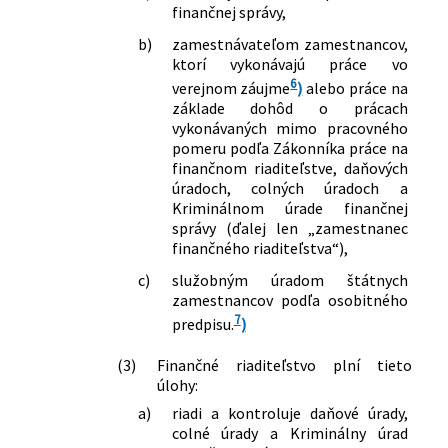
finančnej správy,
b)
zamestnávateľom zamestnancov,
ktorí vykonávajú práce vo
6
verejnom záujme
)
alebo práce na
základe dohôd o prácach
vykonávaných mimo pracovného
pomeru podľa Zákonníka práce na
finančnom riaditeľstve, daňových
úradoch, colných úradoch a
Kriminálnom úrade finančnej
správy (ďalej len „zamestnanec
finančného riaditeľstva“),
c)
služobným úradom štátnych
zamestnancov podľa osobitného
7
predpisu.
)
(3)
Finančné riaditeľstvo plní tieto
úlohy:
a)
riadi a kontroluje daňové úrady,
colné úrady a Kriminálny úrad