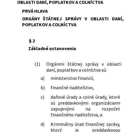
OBLASTI DANÍ, POPLATKOV A COLNÍCTVA
PRVÁ HLAVA
ORGÁNY ŠTÁTNEJ SPRÁVY V OBLASTI DANÍ,
POPLATKOV A COLNÍCTVA
§ 2
Základné ustanovenia
(1)
Orgánmi štátnej správy v oblasti
daní, poplatkov a colníctva sú:
a)
ministerstvo financií,
b)
finančné riaditeľstvo,
c)
daňové úrady a colné úrady, ktoré
sú preddavkovými organizáciami
zapojenými na rozpočet
finančného riaditeľstva, a
d)
Kriminálny úrad finančnej správy,
ktorý je preddavkovou