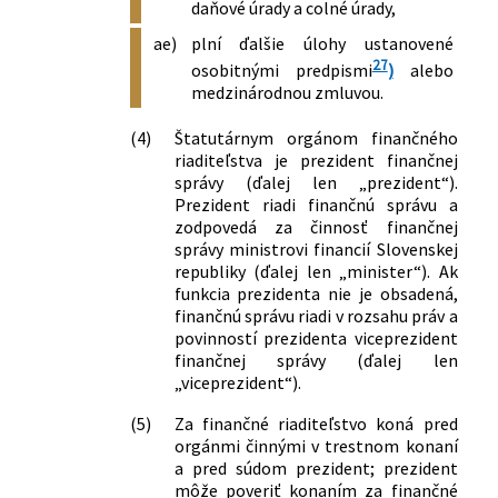
daňové úrady a colné úrady,
ae)
plní ďalšie úlohy ustanovené
27
osobitnými predpismi
)
alebo
medzinárodnou zmluvou.
(4)
Štatutárnym orgánom finančného
riaditeľstva je prezident finančnej
správy (ďalej len „prezident“).
Prezident riadi finančnú správu a
zodpovedá za činnosť finančnej
správy ministrovi financií Slovenskej
republiky (ďalej len „minister“). Ak
funkcia prezidenta nie je obsadená,
finančnú správu riadi v rozsahu práv a
povinností prezidenta viceprezident
finančnej správy (ďalej len
„viceprezident“).
(5)
Za finančné riaditeľstvo koná pred
orgánmi činnými v trestnom konaní
a pred súdom prezident; prezident
môže poveriť konaním za finančné