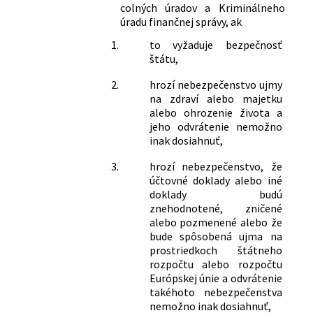
colných úradov a Kriminálneho
úradu finančnej správy, ak
1.
to vyžaduje bezpečnosť
štátu,
2.
hrozí nebezpečenstvo ujmy
na zdraví alebo majetku
alebo ohrozenie života a
jeho odvrátenie nemožno
inak dosiahnuť,
3.
hrozí nebezpečenstvo, že
účtovné doklady alebo iné
doklady budú
znehodnotené, zničené
alebo pozmenené alebo že
bude spôsobená ujma na
prostriedkoch štátneho
rozpočtu alebo rozpočtu
Európskej únie a odvrátenie
takéhoto nebezpečenstva
nemožno inak dosiahnuť,