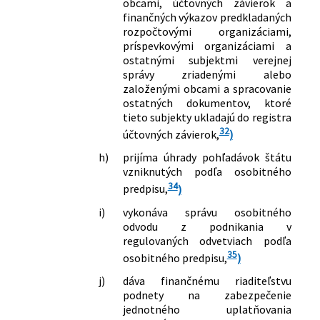
obcami, účtovných závierok a
finančných výkazov predkladaných
rozpočtovými organizáciami,
príspevkovými organizáciami a
ostatnými subjektmi verejnej
správy zriadenými alebo
založenými obcami a spracovanie
ostatných dokumentov, ktoré
tieto subjekty ukladajú do registra
32
účtovných závierok,
)
h)
prijíma úhrady pohľadávok štátu
vzniknutých podľa osobitného
34
predpisu,
)
i)
vykonáva správu osobitného
odvodu z podnikania v
regulovaných odvetviach podľa
35
osobitného predpisu,
)
j)
dáva finančnému riaditeľstvu
podnety na zabezpečenie
jednotného uplatňovania