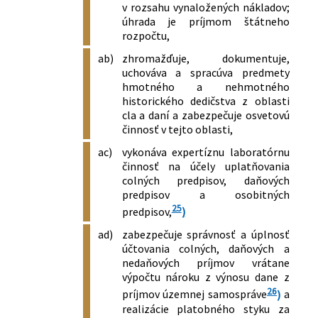
v rozsahu vynaložených nákladov;
úhrada je príjmom štátneho
rozpočtu,
ab)
zhromažďuje, dokumentuje,
uchováva a spracúva predmety
hmotného a nehmotného
historického dedičstva z oblasti
cla a daní a zabezpečuje osvetovú
činnosť v tejto oblasti,
ac)
vykonáva expertíznu laboratórnu
činnosť na účely uplatňovania
colných predpisov, daňových
predpisov a osobitných
25
predpisov,
)
ad)
zabezpečuje správnosť a úplnosť
účtovania colných, daňových a
nedaňových príjmov vrátane
výpočtu nároku z výnosu dane z
26
príjmov územnej samospráve
)
a
realizácie platobného styku za