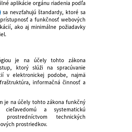
lné aplikácie orgánu riadenia podľa
)
sa nevzťahujú štandardy, ktoré sa
stva investícií, regionálneho rozvoja a
 prístupnosť a funkčnosť webových
ovenskej republiky, ktorou sa mení a
ikácií, ako aj minimálne požiadavky
Úradu podpredsedu vlády Slovenskej
el.
stície a informatizáciu č. 78/2020 Z. z.
e informačné technológie verejnej
eskorších predpisov
stva investícií, regionálneho rozvoja a
ógiou je na účely tohto zákona
ovenskej republiky, ktorou sa
stup, ktorý slúži na spracúvanie
b kategorizácie a obsah
cií v elektronickej podobe, najmä
patrení informačných technológií
fraštruktúra, informačná činnosť a
 je na účely tohto zákona funkčný
i cieľavedomú a systematickú
 prostredníctvom technických
ových prostriedkov.