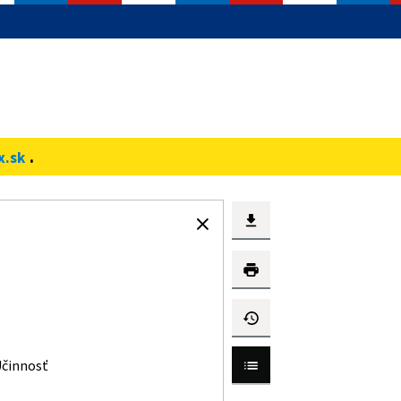
.
x.sk
činnosť