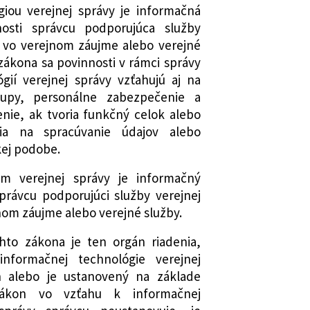
iou verejnej správy je informačná
osti správcu podporujúca služby
y vo verejnom záujme alebo verejné
 zákona sa povinnosti v rámci správy
gií verejnej správy vzťahujú aj na
tupy, personálne zabezpečenie a
nie, ak tvoria funkčný celok alebo
ia na spracúvanie údajov alebo
kej podobe.
m verejnej správy je informačný
právcu podporujúci služby verejnej
nom záujme alebo verejné služby.
hto zákona je ten orgán riadenia,
nformačnej technológie verejnej
n alebo je ustanovený na základe
ákon vo vzťahu k informačnej