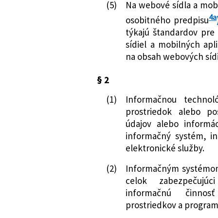
(5)
Na webové sídla a mobi
verejnej správy
4a
osobitného predpisu
82/2026 Z. z.
Vyhláška Minister
týkajú štandardov pre
informatizácie Sl
sídiel a mobilných apl
dopĺňa vyhláška 
na obsah webových sídi
republiky pre inve
o štandardoch pr
§ 2
správy v znení n
184/2026 Z. z.
Vyhláška Minister
(1)
Informačnou technol
informatizácie Sl
prostriedok alebo po
ustanovuje spôso
údajov alebo informá
bezpečnostných o
informačný systém, in
verejnej správy
elektronické služby.
(2)
Informačným systémom
celok zabezpečujúc
informačnú činnosť
prostriedkov a program