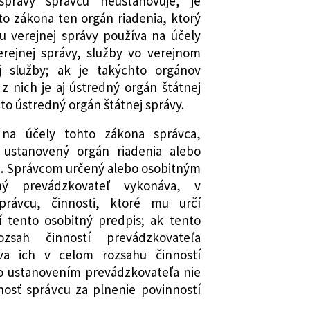
 správy správcu neustanovuje, je
o zákona ten orgán riadenia, ktorý
u verejnej správy používa na účely
erejnej správy, služby vo verejnom
j služby; ak je takýchto orgánov
 z nich je aj ústredný orgán štátnej
to ústredný orgán štátnej správy.
 na účely tohto zákona správca,
ustanovený orgán riadenia alebo
. Správcom určený alebo osobitným
ný prevádzkovateľ vykonáva, v
právcu, činnosti, ktoré mu určí
í tento osobitný predpis; ak tento
ozsah činností prevádzkovateľa
va ich v celom rozsahu činností
o ustanovením prevádzkovateľa nie
osť správcu za plnenie povinností