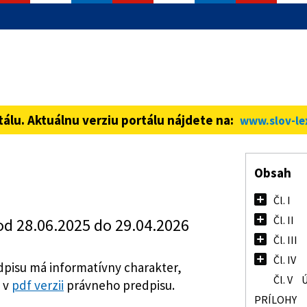
informácie iba cez zabezpečenú
ná stránka vždy začína https://
tálu. Aktuálnu verziu portálu nájdete na:
www.slov-le
Obsah
Čl. I
Čl. II
od 28.06.2025 do 29.04.2026
Čl. III
Čl. IV
pisu má informatívny charakter,
Čl. V
Ú
 v
pdf verzii
právneho predpisu.
PRÍLOHY