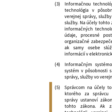
(3)
Informačnou technológ
technológia v pôsobn
verejnej správy, služb
služby. Na účely tohto
informačných technoló
údaje, procesné pos
organizačné zabezpeče
ak samy osebe slúž
informácií v elektronic
(4)
Informačným systémo
systém v pôsobnosti s
správy, služby vo verej
(5)
Správcom na účely to
ktorého za správcu i
správy ustanoví záko
tohto zákona. Ak z