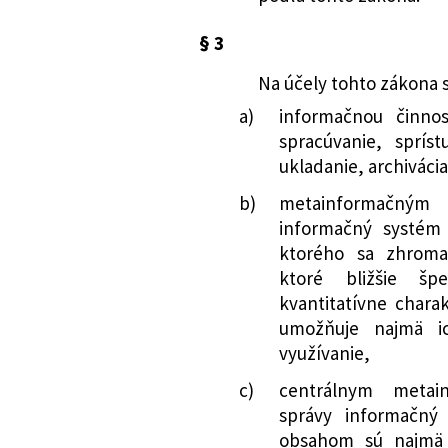
§ 3
Na účely tohto zákona 
a)
informačnou činnos
spracúvanie, sprís
ukladanie, archivácia
b)
metainformačný
informačný systém 
ktorého sa zhromaž
ktoré bližšie špe
kvantitatívne charak
umožňuje najmä ic
využívanie,
c)
centrálnym metai
správy informačný 
obsahom sú najmä t