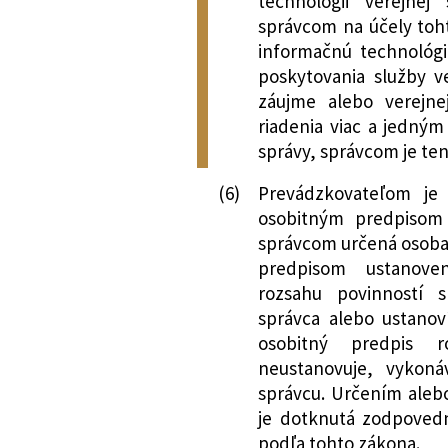
technológii verejnej
správcom na účely toht
informačnú technológi
poskytovania služby v
záujme alebo verejne
riadenia viac a jedným
správy, správcom je ten
(6)
Prevádzkovateľom je
osobitným predpisom 
správcom určená osoba
predpisom ustanove
rozsahu povinností s
správca alebo ustanov
osobitný predpis r
neustanovuje, vykoná
správcu. Určením aleb
je dotknutá zodpovedn
podľa tohto zákona.