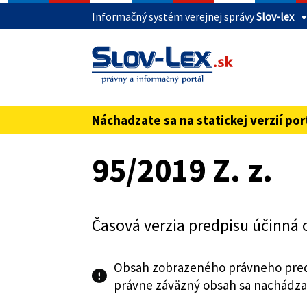
Informačný systém verejnej správy
Slov-lex
Táto stránka je zabezpečená
Buďte pozorní a vždy sa uistite, že zdieľate 
webovú stránku verejnej správy SR. Zabezpeče
pred názvom domény webového sídla.
Náchadzate sa na statickej verzií por
Preskoč na obsah
95/2019 Z. z.
Časová verzia predpisu účinná 
Obsah zobrazeného právneho pred
právne záväzný obsah sa nachádza