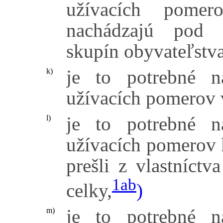
užívacích pome
nachádzajú pod o
skupín obyvateľstva 
je to potrebné n
k)
užívacích pomerov 
je to potrebné n
l)
užívacích pomerov 
prešli z vlastníct
1ab
celky,
)
je to potrebné n
m)