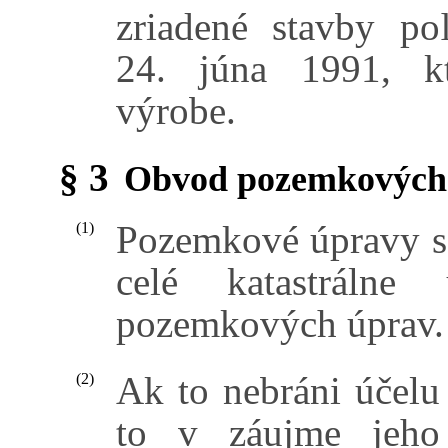
zriadené stavby p
24. júna 1991, kt
výrobe.
§ 3
Obvod pozemkových
Pozemkové úpravy sa
(1)
celé katastrálne
pozemkových úprav.
Ak to nebráni účelu
(2)
to v záujme jeho