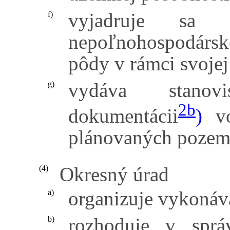
vyjadruje sa
f)
nepoľnohospodársk
pôdy v rámci svojej
vydáva stanov
g)
2b
dokumentácii
)
vo
plánovaných pozem
Okresný úrad
(4)
organizuje vykonáv
a)
rozhoduje v spr
b)