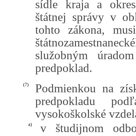
sídle kraja a okre
štátnej správy v o
tohto zákona, mus
štátnozamestnanec
služobným úradom 
predpoklad.
Podmienkou na získ
(7)
predpokladu po
vysokoškolské vzdel
v študijnom odb
a)