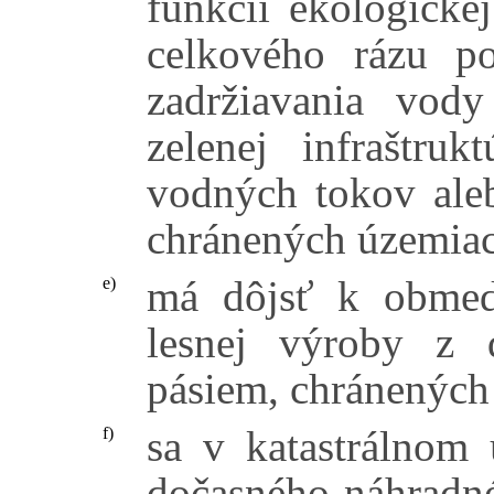
funkcií ekologicke
celkového rázu po
zadržiavania vod
zelenej infraštrukt
vodných tokov aleb
chránených územiac
má dôjsť k obmed
e)
lesnej výroby z 
pásiem, chránených
sa v katastrálnom 
f)
dočasného náhradné