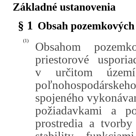
Základné ustanovenia
§ 1
Obsah pozemkových
(1)
Obsahom pozemko
priestorové uspori
v určitom území
poľnohospodárske
spojeného vykonávan
požiadavkami a po
prostredia a tvorb
stability, funkcia