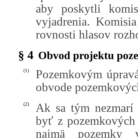
aby poskytli komis
vyjadrenia. Komisia
rovnosti hlasov rozh
§ 4
Obvod projektu poz
Pozemkovým úpravá
(1)
obvode pozemkových
Ak sa tým nezmarí
(2)
byť z pozemkových 
najmä pozemky v