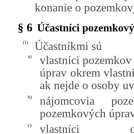
konanie o pozemkov
§ 6
Účastníci pozemkov
Účastníkmi sú
(1)
vlastníci pozemkov
a)
úprav okrem vlast
ak nejde o osoby u
nájomcovia po
b)
pozemkových úprav
vlastníci os
c)