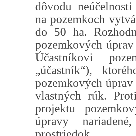
dôvodu neúčelnost
na pozemkoch vytvár
do 50 ha. Rozhodn
pozemkových úprav s
Účastníkovi poz
„účastník“), ktor
pozemkových úprav t
vlastných rúk. Pro
projektu pozemko
úpravy nariadené
prostriedok.