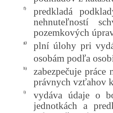
predkladá podkla
f)
nehnuteľností sc
pozemkových úprav
plní úlohy pri vyd
g)
osobám podľa osobi
zabezpečuje práce 
h)
právnych vzťahov k
vydáva údaje o b
i)
jednotkách a pred