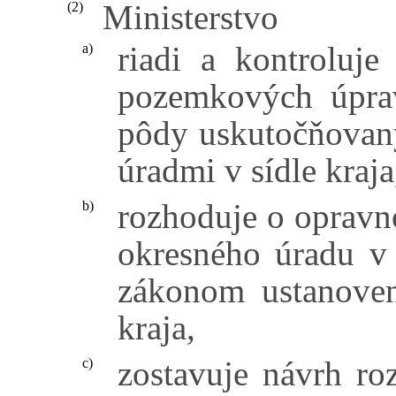
Ministerstvo
(2)
riadi a kontroluje
a)
pozemkových úpra
pôdy uskutočňovan
úradmi v sídle kraja
rozhoduje o opravn
b)
okresného úradu v 
zákonom ustanoven
kraja,
zostavuje návrh ro
c)