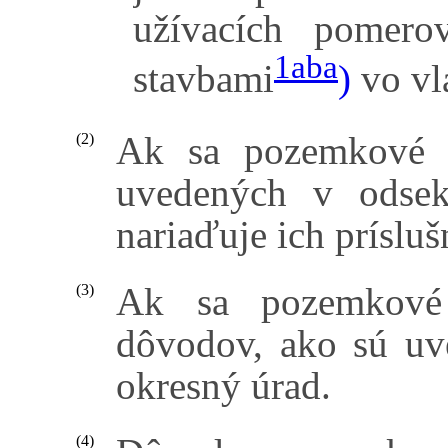
užívacích pomer
1aba
stavbami
)
vo vla
Ak sa pozemkové 
(2)
uvedených v odsek
nariaďuje ich príslu
Ak sa pozemkové
(3)
dôvodov, ako sú uv
okresný úrad.
(4)