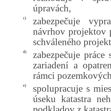
úpravách,
zabezpečuje vypr
c)
návrhov projektov
schváleného projek
zabezpečuje práce 
d)
zariadení a opatren
rámci pozemkových
spolupracuje s mie
e)
úseku katastra neh
podkladov z katastr