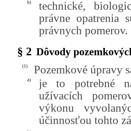
technické, biolog
b)
právne opatrenia 
právnych pomerov.
§ 2
Dôvody pozemkovýc
Pozemkové úpravy s
(1)
je to potrebné n
a)
užívacích pomero
výkonu vyvolaný
účinnosťou tohto z