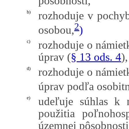
pôsobnosti,
rozhoduje v pochyb
b)
2
osobou,
)
rozhoduje o námiet
c)
úprav (
§ 13 ods. 4
),
rozhoduje o námiet
d)
úprav podľa osobit
udeľuje súhlas k
e)
použitia poľnohos
územnej pôsobnosti