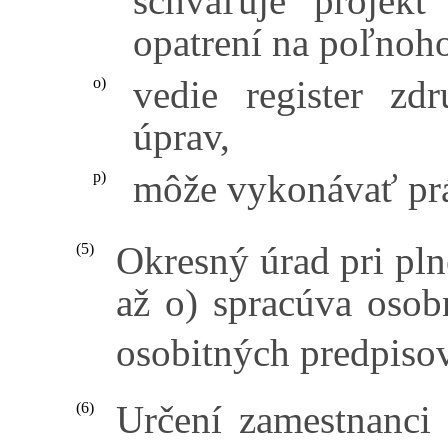
schvaľuje projekt
opatrení na poľnoh
vedie register zd
o)
úprav,
môže vykonávať pr
p)
Okresný úrad pri pln
(5)
až o) spracúva osob
osobitných predpisov
Určení zamestnanci 
(6)