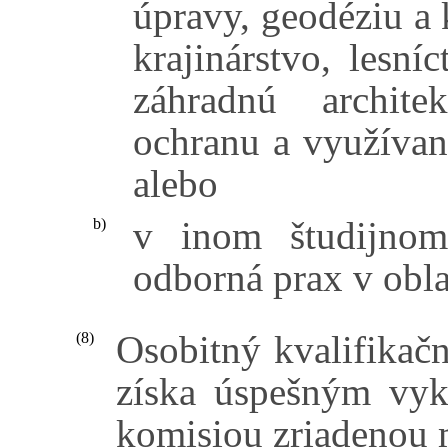
úpravy, geodéziu a 
krajinárstvo, lesní
záhradnú architek
ochranu a využívani
alebo
v inom študijnom
b)
odborná prax v obl
Osobitný kvalifikač
(8)
získa úspešným vy
komisiou zriadenou 