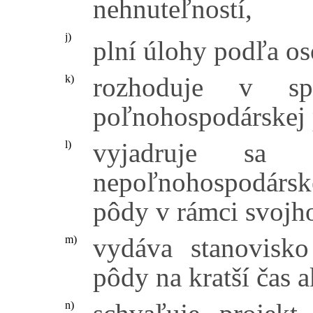
nehnuteľností,
j)
plní úlohy podľa os
rozhoduje v s
k)
poľnohospodárskej 
vyjadruje sa
l)
nepoľnohospodársk
pôdy v rámci svoj
vydáva stanovisko
m)
pôdy na kratší čas a
n)