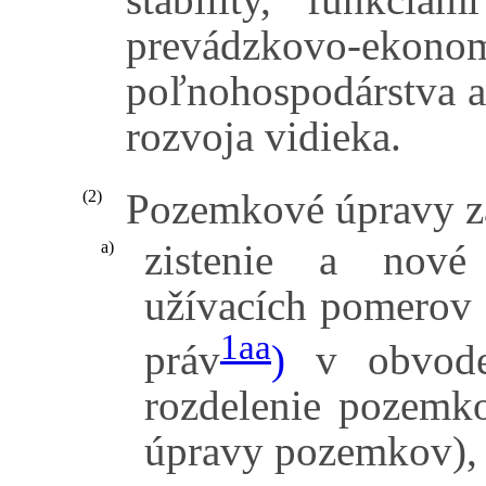
prevádzkovo-ekono
poľnohospodárstva a
rozvoja vidieka.
Pozemkové úpravy z
(2)
zistenie a nové 
a)
užívacích pomerov 
1aa
práv
)
v obvode
rozdelenie pozemko
úpravy pozemkov),