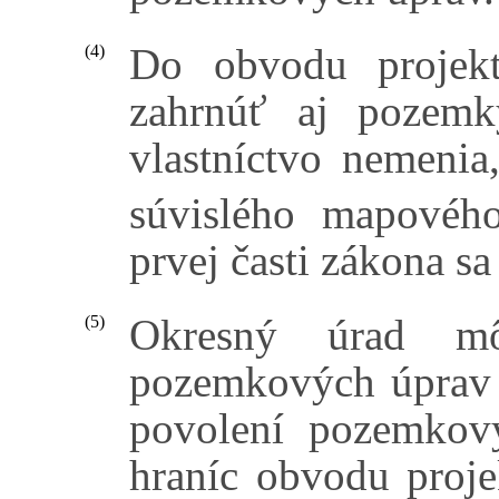
Do obvodu projek
(4)
zahrnúť aj pozemk
vlastníctvo nemenia
súvislého mapového
prvej časti zákona s
Okresný úrad mô
(5)
pozemkových úprav p
povolení pozemkový
hraníc obvodu proj