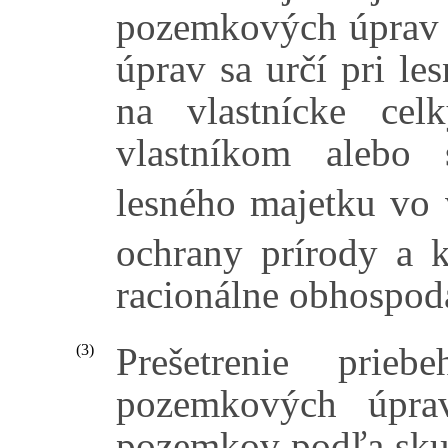
pozemkových úprav 
úprav sa určí pri l
na vlastnícke cel
vlastníkom alebo 
lesného majetku vo v
ochrany prírody a k
racionálne obhospod
Prešetrenie prie
(3)
pozemkových úpra
pozemkov podľa skut