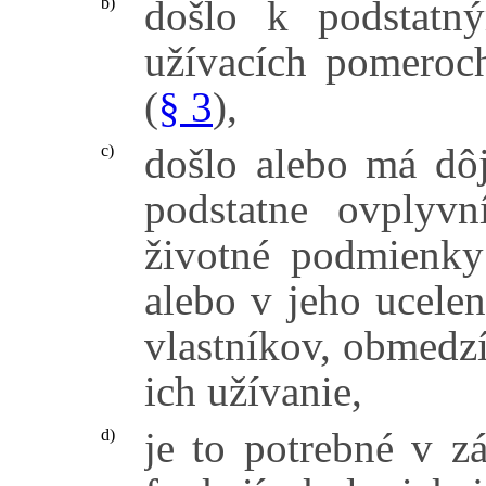
došlo k podstatn
b)
užívacích pomero
(
§ 3
),
došlo alebo má dôj
c)
podstatne ovplyv
životné podmienk
alebo v jeho ucelen
vlastníkov, obmedz
ich užívanie,
je to potrebné v z
d)