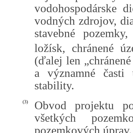
vodohospodárske di
vodných zdrojov, diaľ
stavebné pozemky,
ložísk, chránené ú
(ďalej len „chránené
a významné časti 
stability.
Obvod projektu po
(3)
všetkých pozemk
pozemkových úprav.