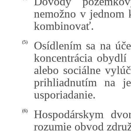
Dôvody pozemkov
nemožno v jednom 
kombinovať.
Osídlením sa na úče
(5)
koncentrácia obydlí
alebo sociálne vylú
prihliadnutím na j
usporiadanie.
Hospodárskym dvor
(6)
rozumie obvod združ