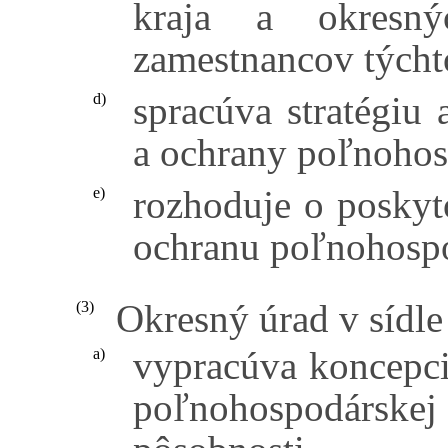
kraja a okresn
zamestnancov týcht
spracúva stratégiu
d)
a ochrany poľnohos
rozhoduje o poskyt
e)
ochranu poľnohospo
Okresný úrad v sídle
(3)
vypracúva koncepc
a)
poľnohospodárske