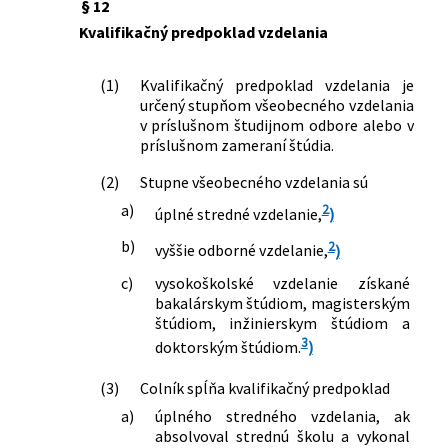
§ 12
Kvalifikačný predpoklad vzdelania
(1)
Kvalifikačný predpoklad vzdelania je
určený stupňom všeobecného vzdelania
v príslušnom študijnom odbore alebo v
príslušnom zameraní štúdia.
(2)
Stupne všeobecného vzdelania sú
a)
2
úplné stredné vzdelanie,
)
b)
2
vyššie odborné vzdelanie,
)
c)
vysokoškolské vzdelanie získané
bakalárskym štúdiom, magisterským
štúdiom, inžinierskym štúdiom a
3
doktorským štúdiom.
)
(3)
Colník spĺňa kvalifikačný predpoklad
a)
úplného stredného vzdelania, ak
absolvoval strednú školu a vykonal