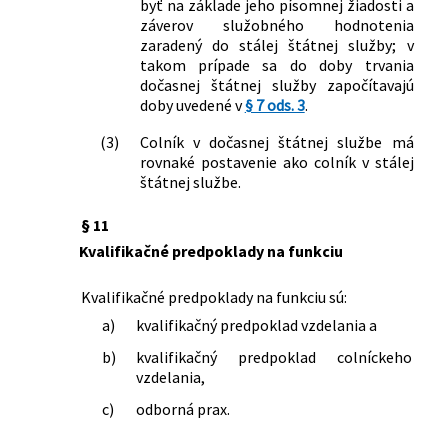
byť na základe jeho písomnej žiadosti a
záverov služobného hodnotenia
zaradený do stálej štátnej služby; v
takom prípade sa do doby trvania
dočasnej štátnej služby započítavajú
doby uvedené v
§ 7 ods. 3
.
(3)
Colník v dočasnej štátnej službe má
rovnaké postavenie ako colník v stálej
štátnej službe.
§ 11
Kvalifikačné predpoklady na funkciu
Kvalifikačné predpoklady na funkciu sú:
a)
kvalifikačný predpoklad vzdelania a
b)
kvalifikačný predpoklad colníckeho
vzdelania,
c)
odborná prax.