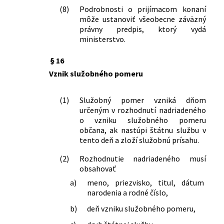
(8)
Podrobnosti o prijímacom konaní
môže ustanoviť všeobecne záväzný
právny predpis, ktorý vydá
ministerstvo.
§ 16
Vznik služobného pomeru
(1)
Služobný pomer vzniká dňom
určeným v rozhodnutí nadriadeného
o vzniku služobného pomeru
občana, ak nastúpi štátnu službu v
tento deň a zloží služobnú prísahu.
(2)
Rozhodnutie nadriadeného musí
obsahovať
a)
meno, priezvisko, titul, dátum
narodenia a rodné číslo,
b)
deň vzniku služobného pomeru,