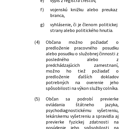
e)
výpis z registra trestov,
f)
vojenskú knižku alebo preukaz
branca,
g)
vyhlásenie, či je členom politickej
strany alebo politického hnutia.
(4)
Občana možno požiadať o
predloženie pracovného posudku
alebo posudku o služobnej činnosti z
posledného alebo z
predchádzajúcich zamestnaní,
možno ho tiež požiadať o
predloženie ďalších dokladov
potrebných na overenie jeho
spôsobilosti na výkon služby colníka.
(5)
Občan sa podrobí previerke
ovládania štátneho jazyka,
psychodiagnostickému vyšetreniu,
lekárskemu vyšetreniu a spravidla aj
previerke fyzickej zdatnosti na
posúdenie jeho spôsobilosti na