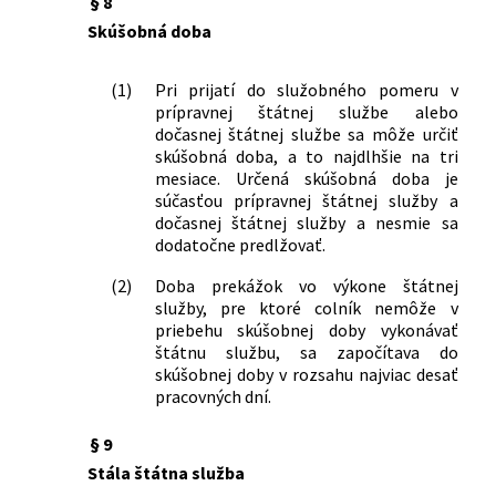
§ 8
doplnení niektorých zákonov
Skúšobná doba
440/2015 Z. z.
Zákon o športe a o zmene a doplnení
niektorých zákonov
(1)
Pri prijatí do služobného pomeru v
125/2016 Z. z.
Zákon o niektorých opatreniach
prípravnej štátnej službe alebo
súvisiacich s prijatím Civilného
dočasnej štátnej službe sa môže určiť
sporového poriadku, Civilného
skúšobná doba, a to najdlhšie na tri
mimosporového poriadku a Správneho
mesiace. Určená skúšobná doba je
súdneho poriadku a o zmene a doplnení
súčasťou prípravnej štátnej služby a
niektorých zákonov
dočasnej štátnej služby a nesmie sa
257/2017 Z. z.
Zákon, ktorým sa mení a dopĺňa zákon
dodatočne predlžovať.
č. 576/2004 Z. z. o zdravotnej
(2)
Doba prekážok vo výkone štátnej
starostlivosti, službách súvisiacich s
služby, pre ktoré colník nemôže v
poskytovaním zdravotnej
priebehu skúšobnej doby vykonávať
starostlivosti a o zmene a doplnení
štátnu službu, sa započítava do
niektorých zákonov v znení neskorších
skúšobnej doby v rozsahu najviac desať
predpisov a ktorým sa menia a
pracovných dní.
dopĺňajú niektoré zákony
272/2017 Z. z.
Zákon, ktorým sa mení a dopĺňa zákon
§ 9
č. 199/2004 Z. z. Colný zákon a o zmene
Stála štátna služba
a doplnení niektorých zákonov v znení