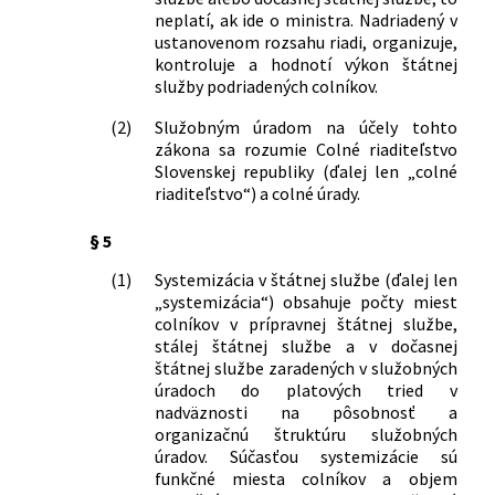
niektorých zákonov
Ministerstva financií Slovenskej
neplatí, ak ide o ministra. Nadriadený v
652/2004 Z. z.
Zákon o orgánoch štátnej správy v
republiky z 13. augusta 1998 č.
ustanovenom rozsahu riadi, organizuje,
colníctve a o zmene a doplnení
kontroluje a hodnotí výkon štátnej
15648/1998-64, ktorým sa vykonávajú
služby podriadených colníkov.
niektorých zákonov
niektoré ustanovenia zákona č.
732/2004 Z. z.
Zákon, ktorým sa mení a dopĺňa zákon
200/1998 Z. z. o štátnej službe colníkov
(2)
Služobným úradom na účely tohto
č. 328/2002 Z. z. o sociálnom
a o zmene a doplnení niektorých
zákona sa rozumie Colné riaditeľstvo
zabezpečení policajtov a vojakov a o
ďalších zákonov v znení neskorších
Slovenskej republiky (ďalej len „colné
zmene a doplnení niektorých zákonov
predpisov
riaditeľstvo“) a colné úrady.
v znení neskorších predpisov a o zmene
a doplnení niektorých zákonov
§ 5
258/2005 Z. z.
Zákon, ktorým sa mení a dopĺňa zákon
(1)
Systemizácia v štátnej službe (ďalej len
č. 200/1998 Z. z. o štátnej službe
„systemizácia“) obsahuje počty miest
colníkov a o zmene a doplnení
colníkov v prípravnej štátnej službe,
niektorých ďalších zákonov v znení
stálej štátnej službe a v dočasnej
neskorších predpisov
štátnej službe zaradených v služobných
623/2005 Z. z.
Zákon, ktorým sa mení a dopĺňa zákon
úradoch do platových tried v
č. 73/1998 Z. z. o štátnej službe
nadväznosti na pôsobnosť a
príslušníkov Policajného zboru,
organizačnú štruktúru služobných
Slovenskej informačnej služby, Zboru
úradov. Súčasťou systemizácie sú
väzenskej a justičnej stráže Slovenskej
funkčné miesta colníkov a objem