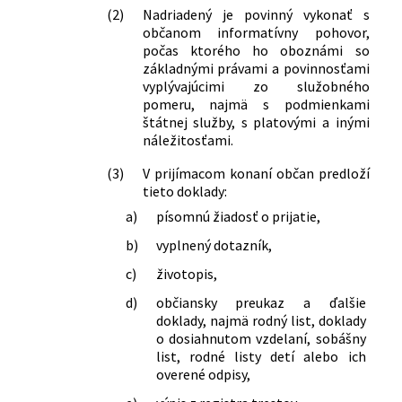
(2)
Nadriadený je povinný vykonať s
občanom informatívny pohovor,
počas ktorého ho oboznámi so
základnými právami a povinnosťami
vyplývajúcimi zo služobného
pomeru, najmä s podmienkami
štátnej služby, s platovými a inými
náležitosťami.
(3)
V prijímacom konaní občan predloží
tieto doklady:
a)
písomnú žiadosť o prijatie,
b)
vyplnený dotazník,
c)
životopis,
d)
občiansky preukaz a ďalšie
doklady, najmä rodný list, doklady
o dosiahnutom vzdelaní, sobášny
list, rodné listy detí alebo ich
overené odpisy,