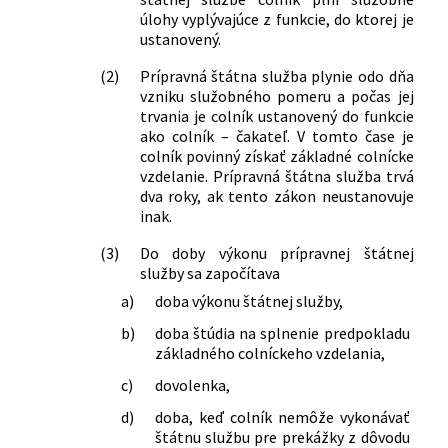
543/2010 Z. z.
Zákon, ktorým sa mení a dopĺňa zákon
úlohy vyplývajúce z funkcie, do ktorej je
č. 461/2003 Z. z. o sociálnom poistení v
ustanovený.
znení neskorších predpisov a o zmene a
(2)
Prípravná štátna služba plynie odo dňa
doplnení niektorých zákonov
vzniku služobného pomeru a počas jej
48/2011 Z. z.
Zákon, ktorým sa mení a dopĺňa zákon
trvania je colník ustanovený do funkcie
č. 311/2001 Z. z. Zákonník práce v znení
ako colník – čakateľ. V tomto čase je
neskorších predpisov a ktorým sa
colník povinný získať základné colnícke
menia a dopĺňajú niektoré zákony
vzdelanie. Prípravná štátna služba trvá
389/2011 Z. z.
Zákon, ktorým sa mení a dopĺňa zákon
dva roky, ak tento zákon neustanovuje
č. 200/1998 Z. z. o štátnej službe
inak.
colníkov a o zmene a doplnení
(3)
Do doby výkonu prípravnej štátnej
niektorých ďalších zákonov v znení
služby sa započítava
neskorších predpisov
546/2011 Z. z.
Zákon, ktorým sa mení a dopĺňa zákon
a)
doba výkonu štátnej služby,
č. 98/2004 Z. z. o spotrebnej dani z
b)
doba štúdia na splnenie predpokladu
minerálneho oleja v znení neskorších
základného colníckeho vzdelania,
predpisov a ktorým sa menia a
c)
dovolenka,
dopĺňajú niektoré zákony
69/2012 Z. z.
Zákon, ktorým sa mení a dopĺňa zákon
d)
doba, keď colník nemôže vykonávať
č. 523/2004 Z. z. o rozpočtových
štátnu službu pre prekážky z dôvodu