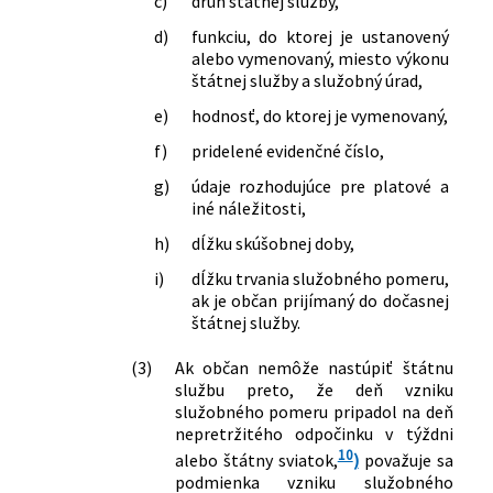
c)
druh štátnej služby,
d)
funkciu, do ktorej je ustanovený
alebo vymenovaný, miesto výkonu
štátnej služby a služobný úrad,
e)
hodnosť, do ktorej je vymenovaný,
f)
pridelené evidenčné číslo,
g)
údaje rozhodujúce pre platové a
iné náležitosti,
h)
dĺžku skúšobnej doby,
i)
dĺžku trvania služobného pomeru,
ak je občan prijímaný do dočasnej
štátnej služby.
(3)
Ak občan nemôže nastúpiť štátnu
službu preto, že deň vzniku
služobného pomeru pripadol na deň
nepretržitého odpočinku v týždni
10
alebo štátny sviatok,
)
považuje sa
podmienka vzniku služobného