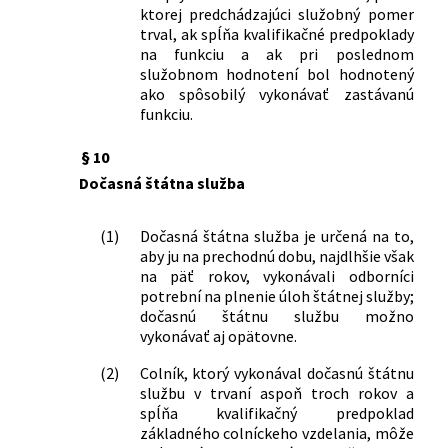
ktorej predchádzajúci služobný pomer
trval, ak spĺňa kvalifikačné predpoklady
na funkciu a ak pri poslednom
služobnom hodnotení bol hodnotený
ako spôsobilý vykonávať zastávanú
funkciu.
§ 10
Dočasná štátna služba
(1)
Dočasná štátna služba je určená na to,
aby ju na prechodnú dobu, najdlhšie však
na päť rokov, vykonávali odborníci
potrební na plnenie úloh štátnej služby;
dočasnú štátnu službu možno
vykonávať aj opätovne.
(2)
Colník, ktorý vykonával dočasnú štátnu
službu v trvaní aspoň troch rokov a
spĺňa kvalifikačný predpoklad
základného colníckeho vzdelania, môže