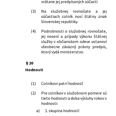
vrátane jej predpísaných súčastí.
(3)
Na služobnej rovnošate a jej
súčastiach colník nosí štátny znak
Slovenskej republiky.
(4)
Podrobnosti o služobnej rovnošate,
jej nosení a prípady výkonu štátnej
služby v občianskom odeve ustanoví
všeobecne záväzný právny predpis,
ktorý vydá ministerstvo.
§ 20
Hodnosti
(1)
Colníkovi patrí hodnosť.
(2)
Pre colníkov v služobnom pomere sú
tieto hodnosti a doba výsluhy rokov v
hodnosti:
a)
1. skupina hodností