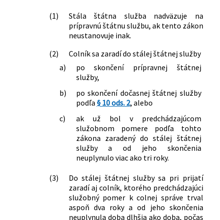
neskorších predpisov a ktorým sa
menia a dopĺňajú niektoré zákony
(1)
Stála štátna služba nadväzuje na
prípravnú štátnu službu, ak tento zákon
177/2018 Z. z.
Zákon o niektorých opatreniach na
neustanovuje inak.
znižovanie administratívnej záťaže
využívaním informačných systémov
(2)
Colník sa zaradí do stálej štátnej služby
verejnej správy a o zmene a doplnení
a)
po skončení prípravnej štátnej
niektorých zákonov (zákon proti
služby,
byrokracii)
347/2018 Z. z.
Zákon, ktorým sa mení a dopĺňa zákon
b)
po skončení dočasnej štátnej služby
č. 91/2010 Z. z. o podpore cestovného
podľa
§ 10 ods. 2
, alebo
ruchu v znení neskorších predpisov a
c)
ak už bol v predchádzajúcom
ktorým sa menia a dopĺňajú niektoré
služobnom pomere podľa tohto
zákony
zákona zaradený do stálej štátnej
služby a od jeho skončenia
neuplynulo viac ako tri roky.
(3)
Do stálej štátnej služby sa pri prijatí
zaradí aj colník, ktorého predchádzajúci
služobný pomer k colnej správe trval
aspoň dva roky a od jeho skončenia
neuplynula doba dlhšia ako doba, počas