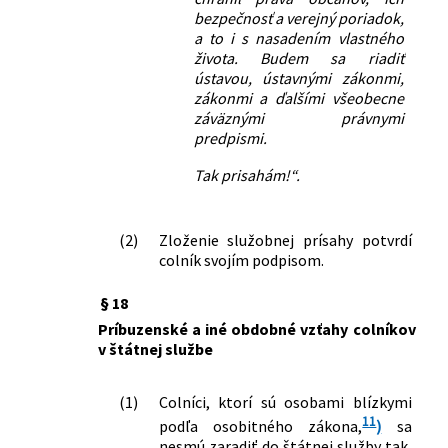
bezpečnosť a verejný poriadok,
a to i s nasadením vlastného
života. Budem sa riadiť
ústavou, ústavnými zákonmi,
zákonmi a ďalšími všeobecne
záväznými právnymi
predpismi.
Tak prisahám!“.
(2)
Zloženie služobnej prísahy potvrdí
colník svojím podpisom.
§ 18
Príbuzenské a iné obdobné vzťahy colníkov
v štátnej službe
(1)
Colníci, ktorí sú osobami blízkymi
11
podľa osobitného zákona,
)
sa
nesmú zaradiť do štátnej služby tak,