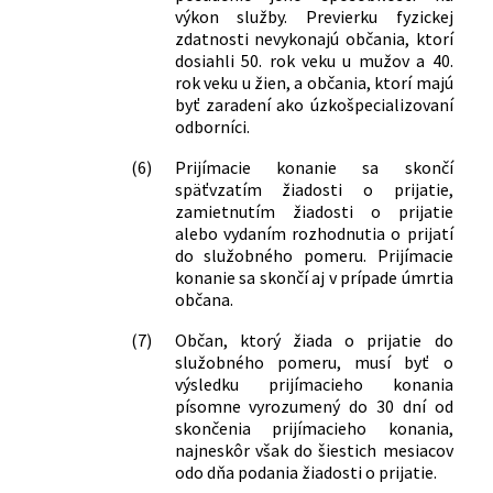
výkon služby. Previerku fyzickej
zdatnosti nevykonajú občania, ktorí
dosiahli 50. rok veku u mužov a 40.
rok veku u žien, a občania, ktorí majú
byť zaradení ako úzkošpecializovaní
odborníci.
(6)
Prijímacie konanie sa skončí
späťvzatím žiadosti o prijatie,
zamietnutím žiadosti o prijatie
alebo vydaním rozhodnutia o prijatí
do služobného pomeru. Prijímacie
konanie sa skončí aj v prípade úmrtia
občana.
(7)
Občan, ktorý žiada o prijatie do
služobného pomeru, musí byť o
výsledku prijímacieho konania
písomne vyrozumený do 30 dní od
skončenia prijímacieho konania,
najneskôr však do šiestich mesiacov
odo dňa podania žiadosti o prijatie.