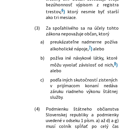
bezúhonnosť výpisom z registra
6
trestov,
)
ktorý nesmie byť starší
ako tri mesiace.
(3)
Za spoľahlivého sa na účely tohto
zákona nepovažuje občan, ktorý
a)
preukázateľne nadmerne požíva
7
alkoholické nápoje,
)
alebo
b)
požíva iné návykové látky, ktoré
8
môžu vyvolať závislosť od nich,
)
alebo
c)
podľa iných skutočností zistených
v prijímacom konaní nedáva
záruku riadneho výkonu štátnej
služby.
(4)
Podmienku štátneho občianstva
Slovenskej republiky a podmienky
uvedené v odseku 1 písm. a) až d) a g)
musí colník spĺňať po celý čas