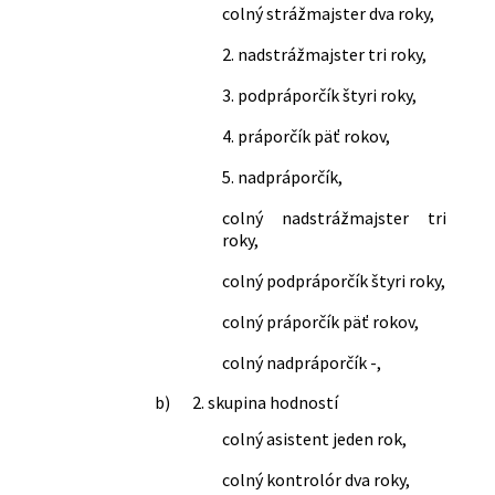
colný strážmajster dva roky,
2. nadstrážmajster tri roky,
3. podpráporčík štyri roky,
4. práporčík päť rokov,
5. nadpráporčík,
colný nadstrážmajster tri
roky,
colný podpráporčík štyri roky,
colný práporčík päť rokov,
colný nadpráporčík -,
b)
2. skupina hodností
colný asistent jeden rok,
colný kontrolór dva roky,