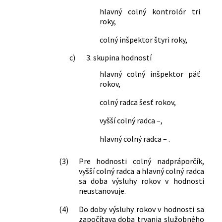
hlavný colný kontrolór tri
roky,
colný inšpektor štyri roky,
c)
3. skupina hodností
hlavný colný inšpektor päť
rokov,
colný radca šesť rokov,
vyšší colný radca –,
hlavný colný radca – .
(3)
Pre hodnosti colný nadpráporčík,
vyšší colný radca a hlavný colný radca
sa doba výsluhy rokov v hodnosti
neustanovuje.
(4)
Do doby výsluhy rokov v hodnosti sa
započítava doba trvania služobného