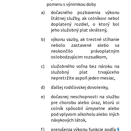
pomeru s výnimkou doby
a)
dočasného pozbavenia výkonu
štátnej služby, ak colníkovi nebol
doplatený rozdiel, o ktorý bol
jeho služobný plat skrátený,
b)
výkonu väzby, ak trestné stíhanie
nebolo zastavené alebo sa
neskončilo právoplatným
oslobodzujúcim rozsudkom,
c)
služobného voľna bez nároku na
služobný plat trvajúceho
nepretržite aspoň jeden mesiac,
d)
ďalšej rodičovskej dovolenky,
e)
dočasnej neschopnosti na službu
pre chorobu alebo úraz, ktorú si
colník spôsobil úmyselne alebo
pod vplyvom alkoholu alebo iných
návykových látok,
f)
prerušenia výkonu funkcie podľa
§