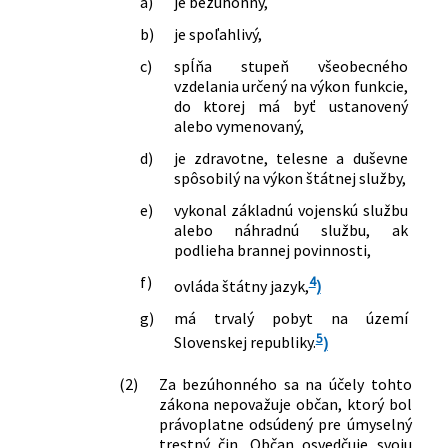
a)
je bezúhonný,
b)
je spoľahlivý,
c)
spĺňa stupeň všeobecného
vzdelania určený na výkon funkcie,
do ktorej má byť ustanovený
alebo vymenovaný,
d)
je zdravotne, telesne a duševne
spôsobilý na výkon štátnej služby,
e)
vykonal základnú vojenskú službu
alebo náhradnú službu, ak
podlieha brannej povinnosti,
f)
4
ovláda štátny jazyk,
)
g)
má trvalý pobyt na území
5
Slovenskej republiky.
)
(2)
Za bezúhonného sa na účely tohto
zákona nepovažuje občan, ktorý bol
právoplatne odsúdený pre úmyselný
trestný čin. Občan osvedčuje svoju