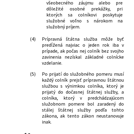
pravidlách verejnej správy a o zmene a
všeobecného záujmu alebo pre
doplnení niektorých zákonov v znení
dôležité osobné prekážky, pri
neskorších predpisov a ktorým sa
ktorých sa colníkovi poskytuje
služobné voľno s nárokom na
menia a dopĺňajú niektoré ďalšie
služobný príjem.
zákony
441/2012 Z. z.
Zákon, ktorým sa mení a dopĺňa zákon
(4)
Prípravná štátna služba môže byť
č. 333/2011 Z. z. o orgánoch štátnej
predĺžená najviac o jeden rok iba v
správy v oblasti daní, poplatkov a
prípade, ak počas nej colník bez svojho
colníctva v znení neskorších predpisov
zavinenia nezískal základné colnícke
a ktorým sa menia a dopĺňajú niektoré
vzdelanie.
zákony
462/2013 Z. z.
Zákon, ktorým sa dopĺňa zákon
(5)
Po prijatí do služobného pomeru musí
každý colník prejsť prípravnou štátnou
Národnej rady Slovenskej republiky č.
službou s výnimkou colníka, ktorý je
120/1993 Z. z. o platových pomeroch
prijatý do dočasnej štátnej služby, a
niektorých ústavných činiteľov
colníka, ktorý v predchádzajúcom
Slovenskej republiky v znení neskorších
služobnom pomere bol zaradený do
predpisov a ktorým sa menia a
stálej štátnej služby podľa tohto
dopĺňajú niektoré zákony
zákona, ak tento zákon neustanovuje
307/2014 Z. z.
Zákon o niektorých opatreniach
inak.
súvisiacich s oznamovaním
protispoločenskej činnosti a o zmene a