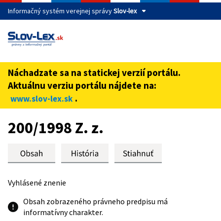
Informačný systém verejnej správy
Slov-lex
Táto stránka je zabezpečená
Buďte pozorní a vždy sa uistite, že zdieľate informácie iba
cez zabezpečenú webovú stránku verejnej správy SR.
Náchadzate sa na statickej verzií portálu.
Zabezpečená stránka vždy začína https:// pred názvom
Aktuálnu verziu portálu nájdete na:
domény webového sídla.
.
www.slov-lex.sk
Preskoč na obsah
200/1998 Z. z.
Vyhlásené znenie
Obsah zobrazeného právneho predpisu má
informatívny charakter.