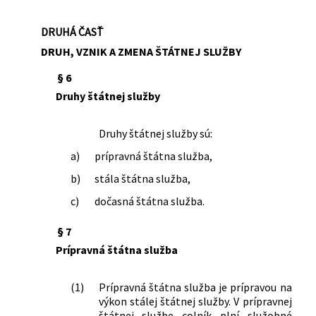
financií Slovenskej republiky v
súvislosti so zavedením meny euro v
DRUHÁ ČASŤ
Slovenskej republike
DRUH, VZNIK A ZMENA ŠTÁTNEJ SLUŽBY
583/2008 Z. z.
Zákon o prevencii kriminality a inej
protispoločenskej činnosti a o zmene a
§ 6
doplnení niektorých zákonov
Druhy štátnej služby
305/2009 Z. z.
Zákon, ktorým sa mení a dopĺňa zákon
č. 200/1998 Z. z. o štátnej službe
Druhy štátnej služby sú:
colníkov a o zmene a doplnení
niektorých ďalších zákonov v znení
a)
prípravná štátna služba,
neskorších predpisov a o zmene a
b)
stála štátna služba,
doplnení niektorých zákonov
465/2009 Z. z.
Zákon, ktorým sa mení a dopĺňa zákon
c)
dočasná štátna služba.
č. 652/2004 Z. z. o orgánoch štátnej
správy v colníctve a o zmene a doplnení
§ 7
niektorých zákonov v znení neskorších
Prípravná štátna služba
predpisov a o zmene a doplnení
niektorých zákonov
(1)
Prípravná štátna služba je prípravou na
151/2010 Z. z.
Zákon o zahraničnej službe a o zmene
výkon stálej štátnej služby. V prípravnej
a doplnení niektorých zákonov
štátnej službe colník plní služobné