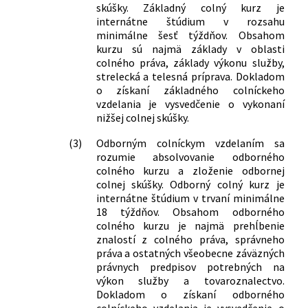
skúšky. Základný colný kurz je
internátne štúdium v rozsahu
minimálne šesť týždňov. Obsahom
kurzu sú najmä základy v oblasti
colného práva, základy výkonu služby,
strelecká a telesná príprava. Dokladom
o získaní základného colníckeho
vzdelania je vysvedčenie o vykonaní
nižšej colnej skúšky.
(3)
Odborným colníckym vzdelaním sa
rozumie absolvovanie odborného
colného kurzu a zloženie odbornej
colnej skúšky. Odborný colný kurz je
internátne štúdium v trvaní minimálne
18 týždňov. Obsahom odborného
colného kurzu je najmä prehĺbenie
znalostí z colného práva, správneho
práva a ostatných všeobecne záväzných
právnych predpisov potrebných na
výkon služby a tovaroznalectvo.
Dokladom o získaní odborného
colníckeho vzdelania je vysvedčenie o