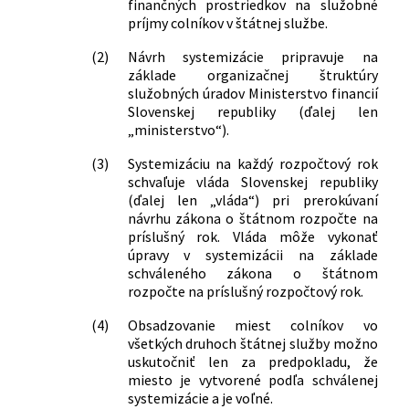
finančných prostriedkov na služobné
republiky a Železničnej polície v znení
príjmy colníkov v štátnej službe.
neskorších predpisov a zákon č.
200/1998 Z. z. o štátnej službe colníkov
(2)
Návrh systemizácie pripravuje na
a o zmene a doplnení niektorých
základe organizačnej štruktúry
ďalších zákonov v znení neskorších
služobných úradov Ministerstvo financií
predpisov
Slovenskej republiky (ďalej len
330/2007 Z. z.
Zákon o registri trestov a o zmene a
„ministerstvo“).
doplnení niektorých zákonov
(3)
Systemizáciu na každý rozpočtový rok
537/2007 Z. z.
Zákon, ktorým sa mení a dopĺňa zákon
schvaľuje vláda Slovenskej republiky
č. 199/2004 Z. z. Colný zákon a o zmene
(ďalej len „vláda“) pri prerokúvaní
a doplnení niektorých zákonov v znení
návrhu zákona o štátnom rozpočte na
neskorších predpisov a o zmene a
príslušný rok. Vláda môže vykonať
doplnení niektorých zákonov
úpravy v systemizácii na základe
166/2008 Z. z.
Zákon, ktorým sa mení a dopĺňa zákon
schváleného zákona o štátnom
č. 200/1998 Z. z. o štátnej službe
rozpočte na príslušný rozpočtový rok.
colníkov a o zmene a doplnení
(4)
Obsadzovanie miest colníkov vo
niektorých ďalších zákonov v znení
všetkých druhoch štátnej služby možno
neskorších predpisov a o zmene a
uskutočniť len za predpokladu, že
doplnení niektorých zákonov
miesto je vytvorené podľa schválenej
465/2008 Z. z.
Zákon, ktorým sa menia a dopĺňajú
systemizácie a je voľné.
zákony v pôsobnosti Ministerstva