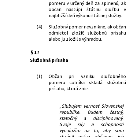
pomeru v určený deň za splnenú, ak
občan nastúpi štátnu službu v
najbližší deň výkonu štátnej služby.
(4)
Služobný pomer nevznikne, ak občan
odmietol zložiť služobnú prísahu
alebo ju zložil s výhradou.
§ 17
Služobná prísaha
(1)
Občan pri vzniku služobného
pomeru colníka skladá služobnú
prísahu, ktorá znie:
„Sľubujem vernosť Slovenskej
republike. Budem čestný,
statočný a disciplinovaný.
Svoje sily a schopnosti
vynaložím na to, aby som
chránil práva občanov, ich