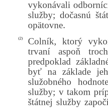
vykonávali odborníci
služby; dočasnú št
opätovne.
Colník, ktorý vyko
(2)
trvaní aspoň troc
predpoklad základn
byť na základe jeh
služobného hodnote
služby; v takom prí
štátnej služby zapo