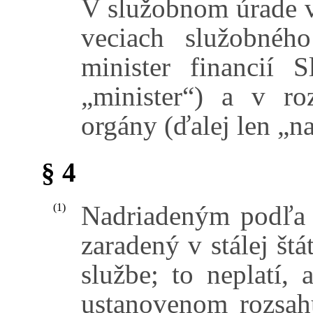
V služobnom úrade v
veciach služobnéh
minister financií S
„minister“) a v r
orgány (ďalej len „n
§ 4
Nadriadeným podľa t
(1)
zaradený v stálej štá
službe; to neplatí,
ustanovenom rozsahu