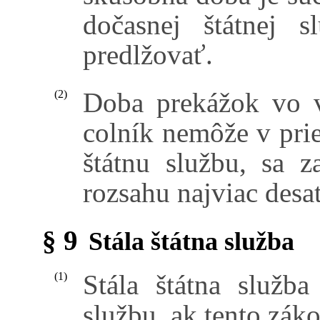
dočasnej štátnej 
predlžovať.
Doba prekážok vo vý
(2)
colník nemôže v pri
štátnu službu, sa 
rozsahu najviac desa
§ 9
Stála štátna služba
Stála štátna služba
(1)
službu, ak tento zák