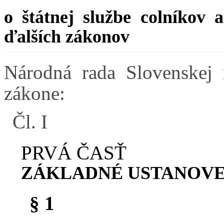
o štátnej službe colníkov 
ďalších zákonov
Národná rada Slovenskej 
zákone:
Čl. I
PRVÁ ČASŤ
ZÁKLADNÉ USTANOVE
§ 1