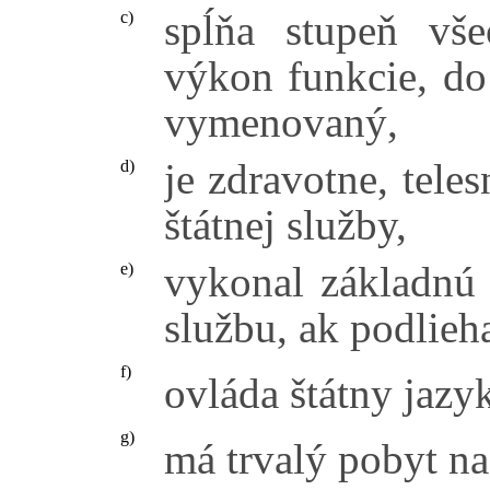
spĺňa stupeň vš
c)
výkon funkcie, do
vymenovaný,
je zdravotne, tele
d)
štátnej služby,
vykonal základnú 
e)
službu, ak podlieh
f)
ovláda štátny jazy
g)
má trvalý pobyt na