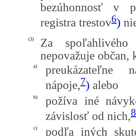
bezúhonnosť v p
6
registra trestov
)
nie
Za spoľahlivého
(3)
nepovažuje občan, 
preukázateľne 
a)
7
nápoje,
)
alebo
požíva iné návyk
b)
8
závislosť od nich,
podľa iných skut
c)