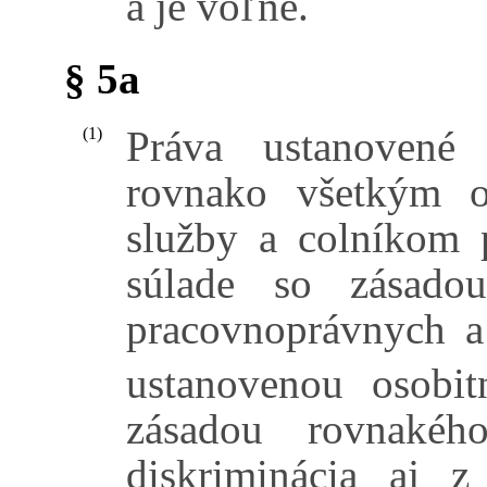
a je voľné.
§ 5a
Práva ustanovené
(1)
rovnako všetkým o
služby a colníkom p
súlade so zásado
pracovnoprávnych 
ustanovenou osobi
zásadou rovnakéh
diskriminácia aj 