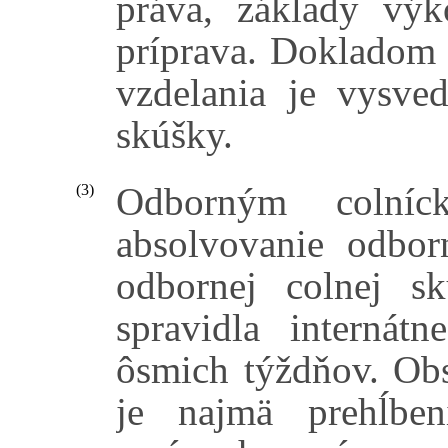
práva, základy výko
príprava. Dokladom 
vzdelania je vysved
skúšky.
Odborným colníc
(3)
absolvovanie odbor
odbornej colnej s
spravidla internát
ôsmich týždňov. Ob
je najmä prehĺben