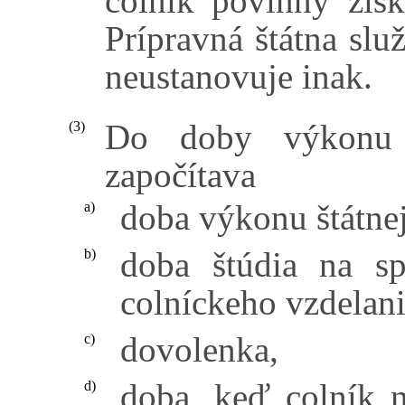
colník povinný získ
Prípravná štátna slu
neustanovuje inak.
Do doby výkonu p
(3)
započítava
doba výkonu štátnej
a)
doba štúdia na sp
b)
colníckeho vzdelani
dovolenka,
c)
doba, keď colník 
d)