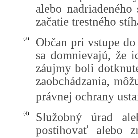
alebo nadriadeného 
začatie trestného stíh
Občan pri vstupe do 
(3)
sa domnievajú, že i
záujmy boli dotknut
zaobchádzania, môžu
právnej ochrany ust
Služobný úrad ale
(4)
postihovať alebo z