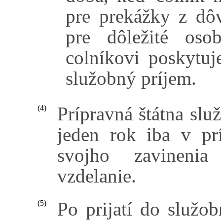
pre prekážky z dô
pre dôležité oso
colníkovi poskytu
služobný príjem.
Prípravná štátna slu
(4)
jeden rok iba v pr
svojho zavinenia
vzdelanie.
Po prijatí do služo
(5)