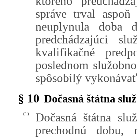
ktorého predchádz
správe trval aspoň
neuplynula doba d
predchádzajúci sl
kvalifikačné pred
poslednom služobno
spôsobilý vykonávať
§ 10
Dočasná štátna slu
Dočasná štátna slu
(1)
prechodnú dobu, n