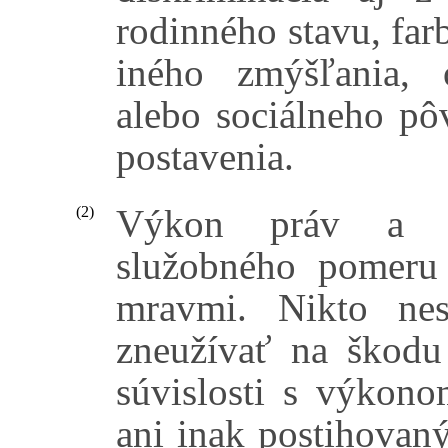
rodinného stavu, farb
iného zmýšľania, 
alebo sociálneho pô
postavenia.
Výkon práv a po
(2)
služobného pomeru
mravmi. Nikto nes
zneužívať na škodu
súvislosti s výkono
ani inak postihovaný