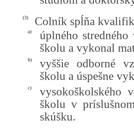
Colník spĺňa kvalifi
(3)
úplného stredného 
a)
školu a vykonal mat
vyššie odborné vz
b)
školu a úspešne vyk
vysokoškolského v
c)
školu v príslušnom
skúšku.