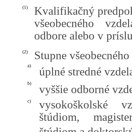
Kvalifikačný predpo
(1)
všeobecného vzdel
odbore alebo v prísl
Stupne všeobecného 
(2)
a)
úplné stredné vzdel
b)
vyššie odborné vzde
vysokoškolské vz
c)
štúdiom, magiste
štúdiom a doktorsk