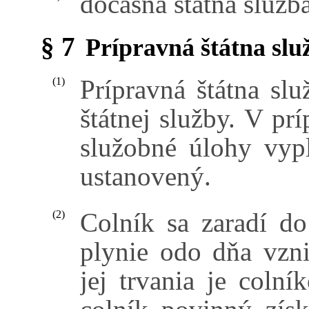
dočasná štátna služba
§ 7
Prípravná štátna slu
Prípravná štátna slu
(1)
štátnej služby. V prí
služobné úlohy vypl
ustanovený.
Colník sa zaradí do 
(2)
plynie odo dňa vzn
jej trvania je coln