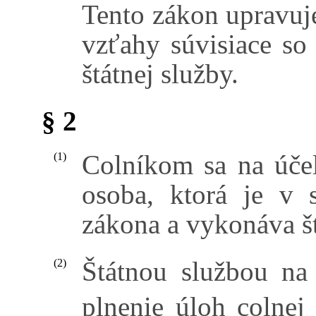
Tento zákon upravuje
vzťahy súvisiace s
štátnej služby.
§ 2
Colníkom sa na účel
(1)
osoba, ktorá je v
zákona a vykonáva š
Štátnou službou na
(2)
plnenie úloh colnej 