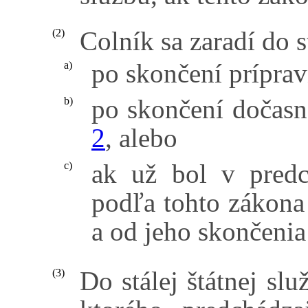
Colník sa zaradí do s
(2)
po skončení prípravn
a)
po skončení dočasn
b)
2
, alebo
ak už bol v pred
c)
podľa tohto zákona 
a od jeho skončenia
Do stálej štátnej služ
(3)