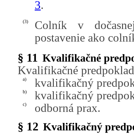
3
.
Colník v dočasne
(3)
postavenie ako colník
§ 11
Kvalifikačné predp
Kvalifikačné predpoklad
kvalifikačný predpok
a)
kvalifikačný predpok
b)
odborná prax.
c)
§ 12
Kvalifikačný predp