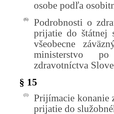
osobe podľa osobit
Podrobnosti o zdra
(6)
prijatie do štátne
všeobecne záväzn
ministerstvo p
zdravotníctva Slove
§ 15
Prijímacie konanie 
(1)
prijatie do služobn