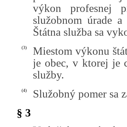
výkon profesnej p
služobnom úrade a 
Štátna služba sa vy
Miestom výkonu štát
(3)
je obec, v ktorej je
služby.
Služobný pomer sa za
(4)
§ 3