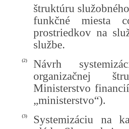
štruktúru služobného
funkčné miesta c
prostriedkov na slu
službe.
Návrh systemizá
(2)
organizačnej št
Ministerstvo financi
„ministerstvo“).
Systemizáciu na k
(3)