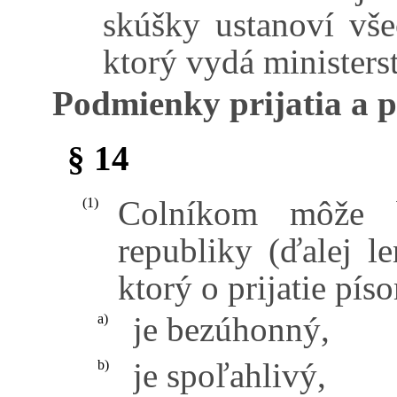
skúšky ustanoví vše
ktorý vydá ministers
Podmienky prijatia a p
§ 14
Colníkom môže b
(1)
republiky (ďalej l
ktorý o prijatie pí
je bezúhonný,
a)
je spoľahlivý,
b)