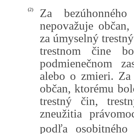
Za bezúhonného
(2)
nepovažuje občan, 
za úmyselný trestn
trestnom čine bo
podmienečnom zast
alebo o zmieri. Za
občan, ktorému bol
trestný čin, tres
zneužitia právomoc
podľa osobitného 