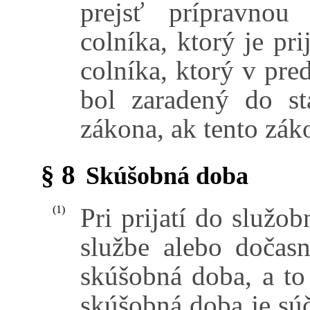
prejsť prípravnou
colníka, ktorý je pri
colníka, ktorý v pr
bol zaradený do stá
zákona, ak tento zák
§ 8
Skúšobná doba
Pri prijatí do služo
(1)
službe alebo dočasn
skúšobná doba, a to 
skúšobná doba je súč