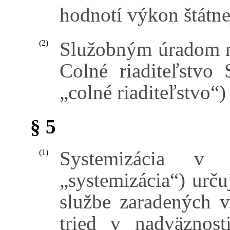
hodnotí výkon štátne
Služobným úradom na
(2)
Colné riaditeľstvo 
„colné riaditeľstvo“)
§ 5
Systemizácia v 
(1)
„systemizácia“) urču
službe zaradených 
tried v nadväznos