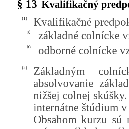
§ 13
Kvalifikačný predp
Kvalifikačné predpok
(1)
základné colnícke v
a)
odborné colnícke vz
b)
Základným colní
(2)
absolvovanie zákla
nižšej colnej skúšky
internátne štúdium v
Obsahom kurzu sú n