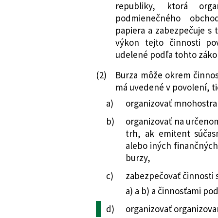
činnosti a o ochr
republiky, ktorá org
zmene a doplnen
podmienečného obcho
552/2008 Z. z.
Zákon, ktorým sa 
papiera a zabezpečuje s t
o cenných papier
výkon tejto činnosti po
udelené podľa tohto zákon
zmene a doplnení
cenných papieroc
(2)
Burza môže okrem činnost
zmene a doplnen
má uvedené v povolení, tie
487/2009 Z. z.
Zákon, ktorým sa
a)
organizovať mnohostr
Obchodný zákonní
zmene a doplnen
b)
organizovať na určeno
520/2011 Z. z.
Zákon, ktorým sa 
trh, ak emitent súča
o cenných papier
alebo iných finančných 
zmene a doplnení
burzy,
cenných papieroc
c)
zabezpečovať činnosti 
ktorým sa menia 
a) a b) a činnosťami po
547/2011 Z. z.
Zákon, ktorým sa 
o účtovníctve v 
d)
organizovať organizov