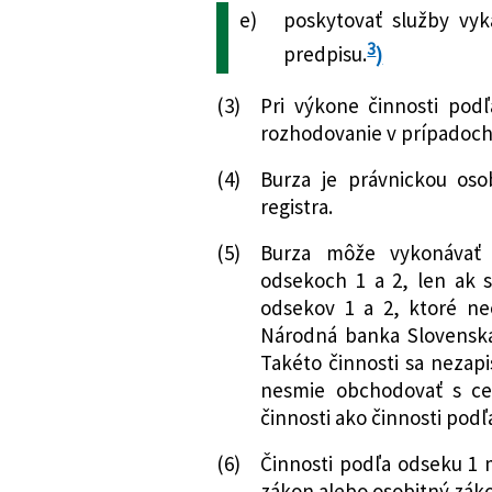
a doplnení niekt
e)
poskytovať služby vyk
352/2013 Z. z.
Zákon, ktorým sa 
3
predpisu.
)
o účtovníctve v 
sa menia a dopĺň
(3)
Pri výkone činnosti podľ
206/2014 Z. z.
Zákon, ktorým sa
rozhodovanie v prípadoc
o dlhopisoch v z
mení a dopĺňa zák
(4)
Burza je právnickou os
papierov v znení
registra.
388/2015 Z. z.
Zákon, ktorým sa 
(5)
Burza môže vykonávať 
o burze cenných 
odsekoch 1 a 2, len ak 
predpisov a ktor
odsekov 1 a 2, ktoré ne
Z. z. o cenných p
Národná banka Slovenska 
zmene a doplnen
Takéto činnosti sa nezap
91/2016 Z. z.
Zákon o trestnej
nesmie obchodovať s ce
zmene a doplnen
činnosti ako činnosti podľ
125/2016 Z. z.
Zákon o niektorýc
Civilného sporov
(6)
Činnosti podľa odseku 1 
mimosporového p
zákon alebo osobitný zák