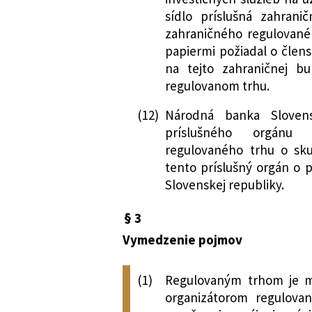
zákona č. 221/201
sídlo príslušná zahrani
niektoré zákony
zahraničného regulované
208/2022 Z. z.
Zákon, ktorým sa 
papiermi požiadal o člen
o riešení krízový
na tejto zahraničnej b
zmene a doplnení
regulovanom trhu.
neskorších predp
(12)
Národná banka Sloven
niektoré zákony
príslušného orgánu
309/2023 Z. z.
Zákon o premená
regulovaného trhu o sku
družstiev a o zm
tento príslušný orgán o 
105/2024 Z. z.
Zákon, ktorým sa 
Slovenskej republiky.
o účtovníctve v 
sa menia a dopĺň
§ 3
107/2024 Z. z.
Zákon, ktorým sa 
Vymedzenie pojmov
o cenných papier
zmene a doplnení
cenných papieroc
(1)
Regulovaným trhom je m
ktorým sa menia 
organizátorom regulovan