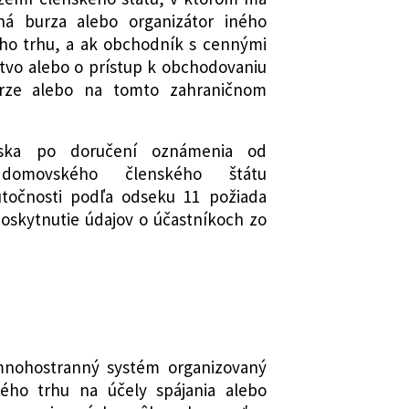
9 Z. z. a ktorým sa menia a dopĺňajú
čná burza alebo organizátor iného
ho trhu, a ak obchodník s cennými
mení a dopĺňa zákon č. 371/2014 Z. z.
stvo alebo o prístup k obchodovaniu
ch situácií na finančnom trhu a o
urze alebo na tomto zahraničnom
 niektorých zákonov v znení
isov a ktorým sa menia a dopĺňajú
ska po doručení oznámenia od
 domovského členského štátu
ch obchodných spoločností a
točnosti podľa odseku 11 požiada
ene a doplnení niektorých zákonov
poskytnutie údajov o účastníkoch zo
mení a dopĺňa zákon č. 431/2002 Z. z.
znení neskorších predpisov a ktorým
ajú niektoré zákony
mení a dopĺňa zákon č. 566/2001 Z. z.
och a investičných službách a o
 niektorých zákonov (zákon o
h) v znení neskorších predpisov a
nohostranný systém organizovaný
a dopĺňajú niektoré zákony
ého trhu na účely spájania alebo