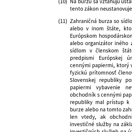
(10)
Na burzu sa vzťahujú us
zmene a doplnení
tento zákon neustanovuje
neskorších predp
niektoré zákony
(11)
Zahraničná burza so sídl
340/2020 Z. z.
Zákon, ktorým sa 
alebo v inom štáte, kt
o bankách a o zm
Európskom hospodárskom p
alebo organizátor iného
znení neskorších
sídlom v členskom štát
dopĺňajú niektor
predpismi Európskej ú
209/2021 Z. z.
Zákon, ktorým sa 
cennými papiermi, ktorý 
o cenných papier
fyzickú prítomnosť člen
zmene a doplnení
Slovenskej republiky p
cenných papieroc
papiermi vybavenie n
ktorým sa menia 
obchodník s cennými papi
310/2021 Z. z.
Zákon, ktorým sa 
republiky mal prístup k
o niektorých opa
burze alebo na tomto zah
administratívnej
len vtedy, ak obchodn
systémov verejne
investičné služby na zák
niektorých zákono
investičných služieb na 