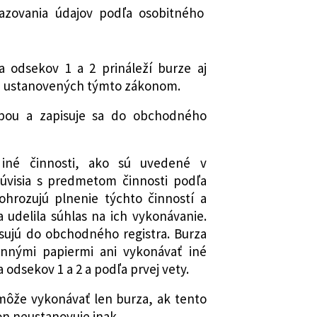
orých zákonov
azovania údajov podľa osobitného
mení a dopĺňa zákon č. 431/2002 Z. z.
znení neskorších predpisov a ktorým
ajú niektoré zákony
a odsekov 1 a 2 prináleží burze aj
 mení a dopĺňa zákon č. 530/1990 Zb.
h ustanovených týmto zákonom.
není neskorších predpisov a ktorým sa
on č. 429/2002 Z. z. o burze cenných
obou a zapisuje sa do obchodného
 neskorších predpisov
mení a dopĺňa zákon č. 429/2002 Z. z.
iné činnosti, ako sú uvedené v
papierov v znení neskorších
súvisia s predmetom činnosti podľa
ým sa mení a dopĺňa zákon č. 566/2001
ohrozujú plnenie týchto činností a
apieroch a investičných službách a o
udelila súhlas na ich vykonávanie.
í niektorých zákonov
isujú do obchodného registra. Burza
 zodpovednosti právnických osôb a o
nnými papiermi ani vykonávať iné
í niektorých zákonov
a odsekov 1 a 2 a podľa prvej vety.
h opatreniach súvisiacich s prijatím
ého poriadku, Civilného
môže vykonávať len burza, ak tento
oriadku a Správneho súdneho
on neustanovuje inak.