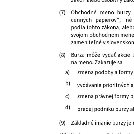
poriadku a o zme
(7)
Obchodné meno burzy m
292/2016 Z. z.
Zákon, ktorým sa 
cenných papierov"; iné 
o cenných papier
podľa tohto zákona, aleb
zmene a doplnení
svojom obchodnom mene t
cenných papieroc
zameniteľné v slovenskom
ktorým sa menia 
237/2017 Z. z.
Zákon, ktorým sa 
(8)
Burza môže vydať akcie 
o cenných papier
na meno. Zakazuje sa
zmene a doplnení
a)
zmena podoby a formy a
cenných papieroc
b)
ktorým sa menia 
vydávanie prioritných a
177/2018 Z. z.
Zákon o niektorý
c)
zmena právnej formy b
administratívnej
d)
systémov verejne
predaj podniku burzy al
niektorých zákono
(9)
Základné imanie burzy je 
373/2018 Z. z.
Zákon, ktorým sa 
o riešení krízový