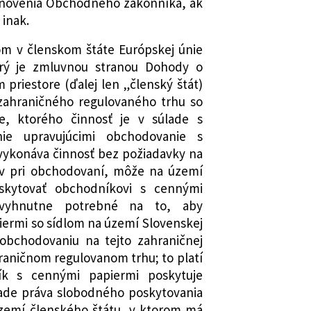
tanovenia Obchodného zákonníka, ak
 niektorých zákonov v znení
 inak.
isov a ktorým sa menia a dopĺňajú
om v členskom štáte Európskej únie
mení a dopĺňa zákon č. 483/2001 Z. z.
orý je zmluvnou stranou Dohody o
ene a doplnení niektorých zákonov v
riestore (ďalej len „členský štát)
 zahraničného regulovaného trhu so
 predpisov a ktorým sa menia a
e, ktorého činnosť je v súlade s
é zákony
nie upravujúcimi obchodovanie s
mení a dopĺňa zákon č. 566/2001 Z. z.
vykonáva činnosť bez požiadavky na
och a investičných službách a o
ov pri obchodovaní, môže na území
 niektorých zákonov (zákon o
oskytovať obchodníkovi s cennými
h) v znení neskorších predpisov a
evyhnutne potrebné na to, aby
a dopĺňajú niektoré zákony
ermi so sídlom na území Slovenskej
mení a dopĺňa zákon č. 177/2018 Z. z.
 obchodovaniu na tejto zahraničnej
treniach na znižovanie
raničnom regulovanom trhu; to platí
 záťaže využívaním informačných
ík s cennými papiermi poskytuje
j správy a o zmene a doplnení
lade práva slobodného poskytovania
v (zákon proti byrokracii) v znení
území členského štátu, v ktorom má