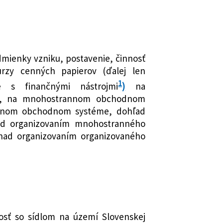
cenné požiadavky pre emitentov so
h) v znení neskorších predpisov a o
kých štátoch, ktorých cenné papiere
í niektorých zákonov
chodovanie na regulovanom trhu
 nad finančným trhom a o zmene a
ých zákonov
mienky vzniku, postavenie, činnosť
mení a dopĺňa zákon č. 566/2001 Z. z.
urzy cenných papierov (ďalej len
och a investičných službách a o
1
 niektorých zákonov (zákon o
e s finančnými nástrojmi
)
na
h) v znení neskorších predpisov a o
zy, na mnohostrannom obchodnom
í niektorých zákonov
vanom obchodnom systéme, dohľad
ad organizovaním mnohostranného
mení a dopĺňa zákon č. 566/2001 Z. z.
ad organizovaním organizovaného
och a investičných službách a o
 niektorých zákonov (zákon o
h) v znení neskorších predpisov a o
í niektorých zákonov
íctve a o zmene a doplnení
nov
red legalizáciou príjmov z trestnej
nosť so sídlom na území Slovenskej