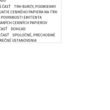
ODU
Á ČASŤ
TRH BURZY, PODMIENKY
IJATIE CENNÉHO PAPIERA NA TRH
, POVINNOSTI EMITENTA
ANÝCH CENNÝCH PAPIEROV
ČASŤ
DOHĽAD
 ČASŤ
SPOLOČNÉ, PRECHODNÉ
EREČNÉ USTANOVENIA
Y