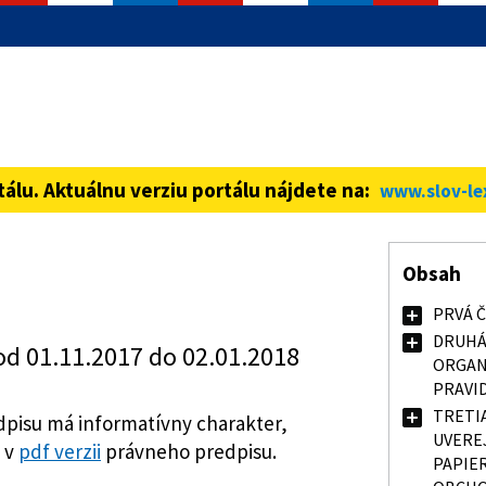
informácie iba cez zabezpečenú
ná stránka vždy začína https://
tálu. Aktuálnu verziu portálu nájdete na:
www.slov-le
Obsah
PRVÁ 
DRUHÁ
od 01.11.2017 do 02.01.2018
ORGAN
PRAVI
TRETI
pisu má informatívny charakter,
UVERE
 v
pdf verzii
právneho predpisu.
PAPIE