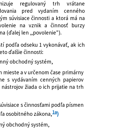
ane pred financovaním terorizmu a o
anizuje regulovaný trh vrátane
í niektorých zákonov
dovania pred vydaním cenného
mení a dopĺňa zákon č. 566/2001 Z. z.
ým súvisiace činnosti a ktorá má na
och a investičných službách a o
volenie na vznik a činnosť burzy
a (ďalej len „povolenie").
 niektorých zákonov (zákon o
h) v znení neskorších predpisov a o
í podľa odseku 1 vykonávať, ak ich
í niektorých zákonov
to ďalšie činnosti:
 mení a dopĺňa zákon č. 513/1991 Zb.
anný obchodný systém,
k v znení neskorších predpisov a o
í niektorých zákonov
m mieste a v určenom čase primárny
mení a dopĺňa zákon č. 566/2001 Z. z.
sne s vydávaním cenných papierov
och a investičných službách a o
nástrojov žiada o ich prijatie na trh
 niektorých zákonov (zákon o
h) v znení neskorších predpisov a
súvisiace s činnosťami podľa písmen
a dopĺňajú niektoré zákony
1a
dľa osobitného zákona,
)
mení a dopĺňa zákon č. 431/2002 Z. z.
znení neskorších predpisov a o zmene
aný obchodný systém,