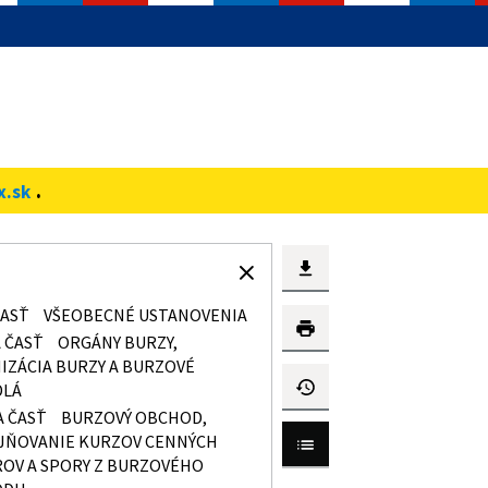
.
x.sk
ČASŤ
VŠEOBECNÉ USTANOVENIA
 ČASŤ
ORGÁNY BURZY,
IZÁCIA BURZY A BURZOVÉ
DLÁ
A ČASŤ
BURZOVÝ OBCHOD,
JŇOVANIE KURZOV CENNÝCH
ROV A SPORY Z BURZOVÉHO