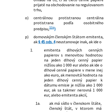
prijaté na obchodovanie na regulovanom
trhu,
o)
centrálnou protistranou centrálna
protistrana podľa osobitného
11c
predpisu,
)
p)
domovským členským štátom emitenta,
ak
§ 45 ods. 4
neustanovuje inak, ak ide o
1.
emitenta dlhových cenných
papierov s menovitou hodnotou
na jeden dlhový cenný papier
nižšou ako 1 000 eur alebo ak ide o
dlhové cenné papiere v mene inej
ako euro, ak menovitá hodnota na
jeden dlhový cenný papier k
dátumu emisie je nižšia ako 1 000
eur, ak sa takmer nerovná 1 000
eur, alebo emitenta akcií,
1a.
ak má sídlo v členskom štáte,
členský štát, v ktorom má