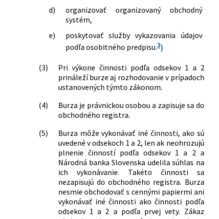
doplnení niektorých zákonov (zákon o
d)
organizovať organizovaný obchodný
cenných papieroch) v znení neskorších
systém,
predpisov a ktorým sa menia a
dopĺňajú niektoré zákony
e)
poskytovať služby vykazovania údajov
547/2011 Z. z.
Zákon, ktorým sa mení a dopĺňa zákon
3
podľa osobitného predpisu.
)
č. 431/2002 Z. z. o účtovníctve v znení
neskorších predpisov a o zmene a
(3)
Pri výkone činnosti podľa odsekov 1 a 2
doplnení niektorých zákonov
prináleží burze aj rozhodovanie v prípadoch
ustanovených týmto zákonom.
352/2013 Z. z.
Zákon, ktorým sa mení a dopĺňa zákon
č. 431/2002 Z. z. o účtovníctve v znení
(4)
Burza je právnickou osobou a zapisuje sa do
neskorších predpisov a ktorým sa
obchodného registra.
menia a dopĺňajú niektoré zákony
206/2014 Z. z.
Zákon, ktorým sa mení a dopĺňa zákon
(5)
Burza môže vykonávať iné činnosti, ako sú
č. 530/1990 Zb. o dlhopisoch v znení
uvedené v odsekoch 1 a 2, len ak neohrozujú
neskorších predpisov a ktorým sa mení
plnenie činností podľa odsekov 1 a 2 a
Národná banka Slovenska udelila súhlas na
a dopĺňa zákon č. 429/2002 Z. z. o burze
ich vykonávanie. Takéto činnosti sa
cenných papierov v znení neskorších
nezapisujú do obchodného registra. Burza
predpisov
nesmie obchodovať s cennými papiermi ani
388/2015 Z. z.
Zákon, ktorým sa mení a dopĺňa zákon
vykonávať iné činnosti ako činnosti podľa
č. 429/2002 Z. z. o burze cenných
odsekov 1 a 2 a podľa prvej vety. Zákaz
papierov v znení neskorších predpisov a