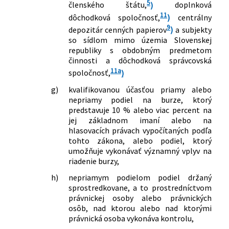
5
členského štátu,
)
doplnková
11
dôchodková spoločnosť,
)
centrálny
9
depozitár cenných papierov
)
a subjekty
so sídlom mimo územia Slovenskej
republiky s obdobným predmetom
činnosti a dôchodková správcovská
11a
spoločnosť,
)
g)
kvalifikovanou účasťou priamy alebo
nepriamy podiel na burze, ktorý
predstavuje 10 % alebo viac percent na
jej základnom imaní alebo na
hlasovacích právach vypočítaných podľa
tohto zákona, alebo podiel, ktorý
umožňuje vykonávať významný vplyv na
riadenie burzy,
h)
nepriamym podielom podiel držaný
sprostredkovane, a to prostredníctvom
právnickej osoby alebo právnických
osôb, nad ktorou alebo nad ktorými
právnická osoba vykonáva kontrolu,