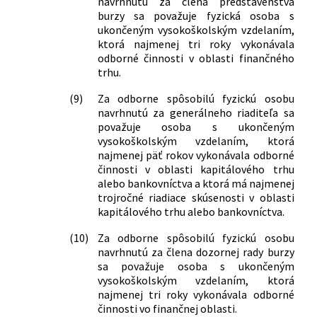
navrhnutú za člena predstavenstva
burzy sa považuje fyzická osoba s
ukončeným vysokoškolským vzdelaním,
ktorá najmenej tri roky vykonávala
odborné činnosti v oblasti finančného
trhu.
(9)
Za odborne spôsobilú fyzickú osobu
navrhnutú za generálneho riaditeľa sa
považuje osoba s ukončeným
vysokoškolským vzdelaním, ktorá
najmenej päť rokov vykonávala odborné
činnosti v oblasti kapitálového trhu
alebo bankovníctva a ktorá má najmenej
trojročné riadiace skúsenosti v oblasti
kapitálového trhu alebo bankovníctva.
(10)
Za odborne spôsobilú fyzickú osobu
navrhnutú za člena dozornej rady burzy
sa považuje osoba s ukončeným
vysokoškolským vzdelaním, ktorá
najmenej tri roky vykonávala odborné
činnosti vo finančnej oblasti.