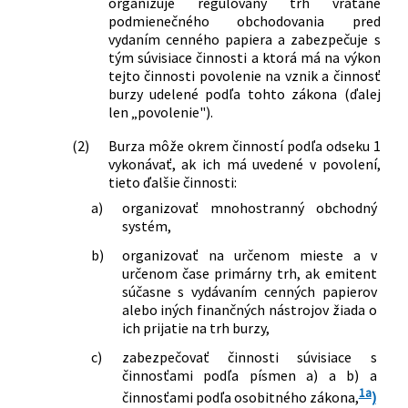
organizuje regulovaný trh vrátane
8/2008 Z. z.
Zákon o poisťovníctve a o zmene a
podmienečného obchodovania pred
doplnení niektorých zákonov
vydaním cenného papiera a zabezpečuje s
297/2008 Z. z.
Zákon o ochrane pred legalizáciou
tým súvisiace činnosti a ktorá má na výkon
príjmov z trestnej činnosti a o ochrane
tejto činnosti povolenie na vznik a činnosť
pred financovaním terorizmu a o
burzy udelené podľa tohto zákona (ďalej
zmene a doplnení niektorých zákonov
len „povolenie").
552/2008 Z. z.
Zákon, ktorým sa mení a dopĺňa zákon
(2)
Burza môže okrem činností podľa odseku 1
č. 566/2001 Z. z. o cenných papieroch a
vykonávať, ak ich má uvedené v povolení,
investičných službách a o zmene a
tieto ďalšie činnosti:
doplnení niektorých zákonov (zákon o
a)
organizovať mnohostranný obchodný
cenných papieroch) v znení neskorších
systém,
predpisov a o zmene a doplnení
niektorých zákonov
b)
organizovať na určenom mieste a v
487/2009 Z. z.
Zákon, ktorým sa mení a dopĺňa zákon
určenom čase primárny trh, ak emitent
č. 513/1991 Zb. Obchodný zákonník v
súčasne s vydávaním cenných papierov
alebo iných finančných nástrojov žiada o
znení neskorších predpisov a o zmene a
ich prijatie na trh burzy,
doplnení niektorých zákonov
520/2011 Z. z.
Zákon, ktorým sa mení a dopĺňa zákon
c)
zabezpečovať činnosti súvisiace s
č. 566/2001 Z. z. o cenných papieroch a
činnosťami podľa písmen a) a b) a
investičných službách a o zmene a
1a
činnosťami podľa osobitného zákona,
)