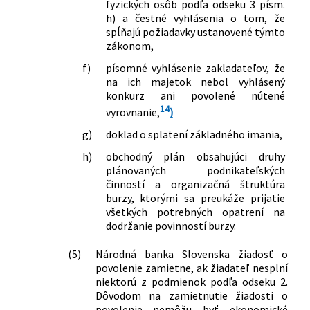
fyzických osôb podľa odseku 3 písm.
h) a čestné vyhlásenia o tom, že
spĺňajú požiadavky ustanovené týmto
zákonom,
f)
písomné vyhlásenie zakladateľov, že
na ich majetok nebol vyhlásený
konkurz ani povolené nútené
14
vyrovnanie,
)
g)
doklad o splatení základného imania,
h)
obchodný plán obsahujúci druhy
plánovaných podnikateľských
činností a organizačná štruktúra
burzy, ktorými sa preukáže prijatie
všetkých potrebných opatrení na
dodržanie povinností burzy.
(5)
Národná banka Slovenska žiadosť o
povolenie zamietne, ak žiadateľ nesplní
niektorú z podmienok podľa odseku 2.
Dôvodom na zamietnutie žiadosti o
povolenie nemôžu byť ekonomické