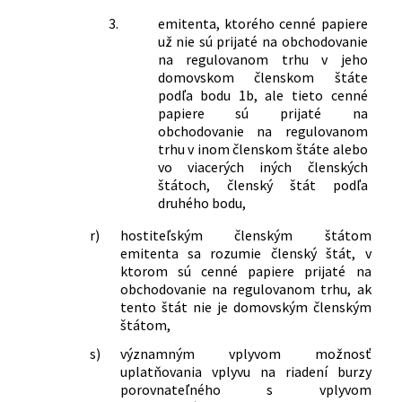
3.
emitenta, ktorého cenné papiere
už nie sú prijaté na obchodovanie
na regulovanom trhu v jeho
domovskom členskom štáte
podľa bodu 1b, ale tieto cenné
papiere sú prijaté na
obchodovanie na regulovanom
trhu v inom členskom štáte alebo
vo viacerých iných členských
štátoch, členský štát podľa
druhého bodu,
r)
hostiteľským členským štátom
emitenta sa rozumie členský štát, v
ktorom sú cenné papiere prijaté na
obchodovanie na regulovanom trhu, ak
tento štát nie je domovským členským
štátom,
s)
významným vplyvom možnosť
uplatňovania vplyvu na riadení burzy
porovnateľného s vplyvom