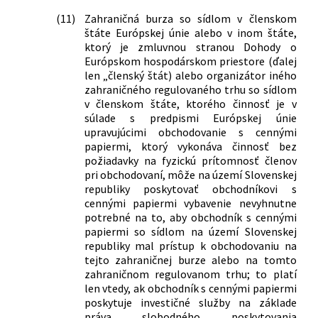
č. 483/2001 Z. z. o bankách a o zmene a
doplnení niektorých zákonov v znení
(11)
Zahraničná burza so sídlom v členskom
neskorších predpisov a ktorým sa
štáte Európskej únie alebo v inom štáte,
ktorý je zmluvnou stranou Dohody o
menia a dopĺňajú niektoré zákony
Európskom hospodárskom priestore (ďalej
209/2021 Z. z.
Zákon, ktorým sa mení a dopĺňa zákon
len „členský štát) alebo organizátor iného
č. 566/2001 Z. z. o cenných papieroch a
zahraničného regulovaného trhu so sídlom
investičných službách a o zmene a
v členskom štáte, ktorého činnosť je v
doplnení niektorých zákonov (zákon o
súlade s predpismi Európskej únie
cenných papieroch) v znení neskorších
upravujúcimi obchodovanie s cennými
predpisov a ktorým sa menia a
papiermi, ktorý vykonáva činnosť bez
dopĺňajú niektoré zákony
požiadavky na fyzickú prítomnosť členov
310/2021 Z. z.
Zákon, ktorým sa mení a dopĺňa zákon
pri obchodovaní, môže na území Slovenskej
č. 177/2018 Z. z. o niektorých
republiky poskytovať obchodníkovi s
cennými papiermi vybavenie nevyhnutne
opatreniach na znižovanie
potrebné na to, aby obchodník s cennými
administratívnej záťaže využívaním
papiermi so sídlom na území Slovenskej
informačných systémov verejnej správy
republiky mal prístup k obchodovaniu na
a o zmene a doplnení niektorých
tejto zahraničnej burze alebo na tomto
zákonov (zákon proti byrokracii) v
zahraničnom regulovanom trhu; to platí
znení zákona č. 221/2019 Z. z. a ktorým
len vtedy, ak obchodník s cennými papiermi
sa menia a dopĺňajú niektoré zákony
poskytuje investičné služby na základe
208/2022 Z. z.
Zákon, ktorým sa mení a dopĺňa zákon
práva slobodného poskytovania