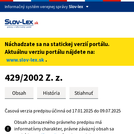
Informačný systém verejnej správy
Slov-lex
Táto stránka je zabezpečená
Buďte pozorní a vždy sa uistite, že zdieľate informácie iba
cez zabezpečenú webovú stránku verejnej správy SR.
Náchadzate sa na statickej verzií portálu.
Zabezpečená stránka vždy začína https:// pred názvom
Aktuálnu verziu portálu nájdete na:
domény webového sídla.
.
www.slov-lex.sk
Preskoč na obsah
429/2002 Z. z.
Časová verzia predpisu účinná od 17.01.2025 do 09.07.2025
Obsah zobrazeného právneho predpisu má
informatívny charakter, právne záväzný obsah sa