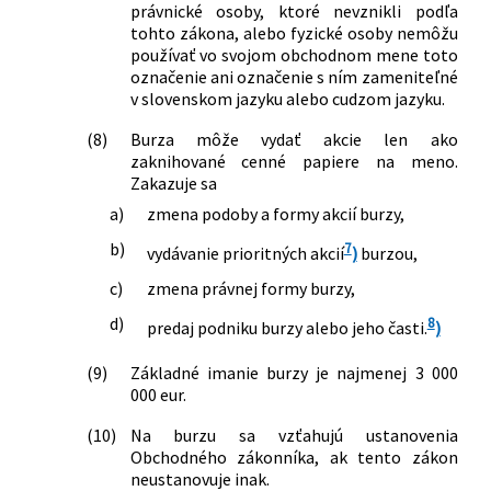
237/2017 Z. z.
Zákon, ktorým sa mení a dopĺňa zákon
právnické osoby, ktoré nevznikli podľa
tohto zákona, alebo fyzické osoby nemôžu
č. 566/2001 Z. z. o cenných papieroch a
používať vo svojom obchodnom mene toto
investičných službách a o zmene a
označenie ani označenie s ním zameniteľné
doplnení niektorých zákonov (zákon o
v slovenskom jazyku alebo cudzom jazyku.
cenných papieroch) v znení neskorších
predpisov a ktorým sa menia a
(8)
Burza môže vydať akcie len ako
dopĺňajú niektoré zákony
zaknihované cenné papiere na meno.
177/2018 Z. z.
Zákon o niektorých opatreniach na
Zakazuje sa
znižovanie administratívnej záťaže
a)
zmena podoby a formy akcií burzy,
využívaním informačných systémov
b)
7
verejnej správy a o zmene a doplnení
vydávanie prioritných akcií
)
burzou,
niektorých zákonov (zákon proti
c)
zmena právnej formy burzy,
byrokracii)
d)
373/2018 Z. z.
Zákon, ktorým sa mení a dopĺňa zákon
8
predaj podniku burzy alebo jeho časti.
)
č. 371/2014 Z. z. o riešení krízových
situácií na finančnom trhu a o zmene a
(9)
Základné imanie burzy je najmenej 3 000
000 eur.
doplnení niektorých zákonov v znení
neskorších predpisov a ktorým sa
(10)
Na burzu sa vzťahujú ustanovenia
menia a dopĺňajú niektoré zákony
Obchodného zákonníka, ak tento zákon
340/2020 Z. z.
Zákon, ktorým sa mení a dopĺňa zákon
neustanovuje inak.