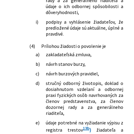
rady a za generálneho riaditeľa a
údaje o ich odbornej spôsobilosti a
dôveryhodnosti,
i)
podpisy a vyhlásenie žiadateľov, že
predložené údaje sú aktuálne, úplné a
pravdivé.
(4)
Prílohou žiadosti o povolenie je
a)
zakladateľská zmluva,
b)
návrh stanov burzy,
c)
návrh burzových pravidiel,
d)
stručný odborný životopis, doklad o
dosiahnutom vzdelaní a odbornej
praxi fyzických osôb navrhovaných za
členov predstavenstva, za členov
dozornej rady a za generálneho
riaditeľa,
e)
údaje potrebné na vyžiadanie výpisu z
13b
registra trestov
)
žiadateľa a