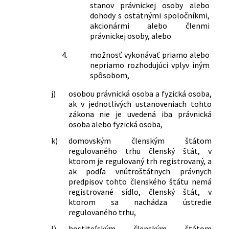
stanov právnickej osoby alebo
dohody s ostatnými spoločníkmi,
akcionármi alebo členmi
právnickej osoby, alebo
4.
možnosť vykonávať priamo alebo
nepriamo rozhodujúci vplyv iným
spôsobom,
j)
osobou právnická osoba a fyzická osoba,
ak v jednotlivých ustanoveniach tohto
zákona nie je uvedená iba právnická
osoba alebo fyzická osoba,
k)
domovským členským štátom
regulovaného trhu členský štát, v
ktorom je regulovaný trh registrovaný, a
ak podľa vnútroštátnych právnych
predpisov tohto členského štátu nemá
registrované sídlo, členský štát, v
ktorom sa nachádza ústredie
regulovaného trhu,
l)
hostiteľským členským štátom