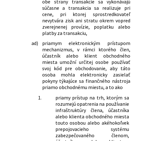
obe strany transakcie sa vykonávajú
súčasne a transakcia sa realizuje pri
cene, pri ktorej sprostredkovateľ
nevytvára zisk ani stratu okrem vopred
zverejnenej provízie, poplatku alebo
platby za transakciu,
ad)
priamym elektronickým prístupom
mechanizmus, v rámci ktorého člen,
účastník alebo klient obchodného
miesta umožní určitej osobe používať
svoj kód pre obchodovanie, aby táto
osoba mohla elektronicky zasielať
pokyny týkajúce sa finančného nástroja
priamo obchodnému miestu, a to ako
1.
priamy prístup na trh, ktorým sa
rozumejú opatrenia na používanie
infraštruktúry člena, účastníka
alebo klienta obchodného miesta
touto osobou alebo akéhokoľvek
prepojovacieho systému
zabezpečovaného členom,