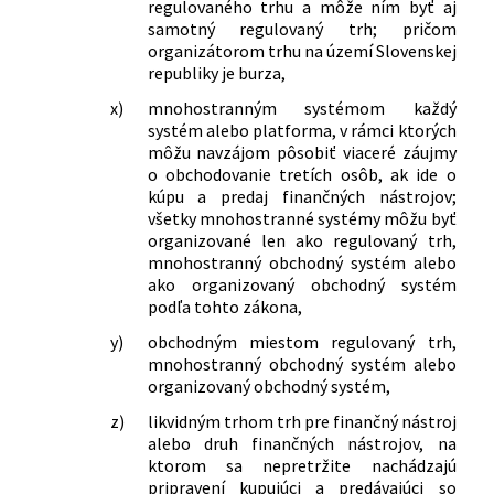
regulovaného trhu a môže ním byť aj
samotný regulovaný trh; pričom
organizátorom trhu na území Slovenskej
republiky je burza,
x)
mnohostranným systémom každý
systém alebo platforma, v rámci ktorých
môžu navzájom pôsobiť viaceré záujmy
o obchodovanie tretích osôb, ak ide o
kúpu a predaj finančných nástrojov;
všetky mnohostranné systémy môžu byť
organizované len ako regulovaný trh,
mnohostranný obchodný systém alebo
ako organizovaný obchodný systém
podľa tohto zákona,
y)
obchodným miestom regulovaný trh,
mnohostranný obchodný systém alebo
organizovaný obchodný systém,
z)
likvidným trhom trh pre finančný nástroj
alebo druh finančných nástrojov, na
ktorom sa nepretržite nachádzajú
pripravení kupujúci a predávajúci so