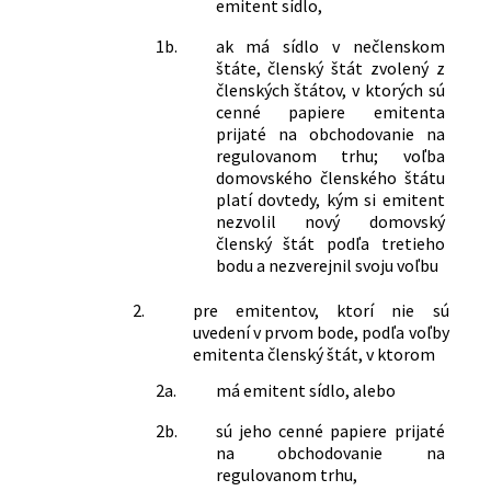
emitent sídlo,
1b.
ak má sídlo v nečlenskom
štáte, členský štát zvolený z
členských štátov, v ktorých sú
cenné papiere emitenta
prijaté na obchodovanie na
regulovanom trhu; voľba
domovského členského štátu
platí dovtedy, kým si emitent
nezvolil nový domovský
členský štát podľa tretieho
bodu a nezverejnil svoju voľbu
2.
pre emitentov, ktorí nie sú
uvedení v prvom bode, podľa voľby
emitenta členský štát, v ktorom
2a.
má emitent sídlo, alebo
2b.
sú jeho cenné papiere prijaté
na obchodovanie na
regulovanom trhu,