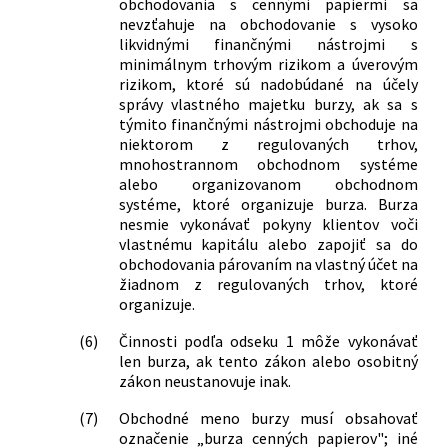
obchodovania s cennými papiermi sa
ktorým sa mení a dopĺňa zákon č.
nevzťahuje na obchodovanie s vysoko
566/2001 Z. z. o cenných papieroch a
likvidnými finančnými nástrojmi s
investičných službách a o zmene a
minimálnym trhovým rizikom a úverovým
doplnení niektorých zákonov
rizikom, ktoré sú nadobúdané na účely
správy vlastného majetku burzy, ak sa s
91/2016 Z. z.
Zákon o trestnej zodpovednosti
týmito finančnými nástrojmi obchoduje na
právnických osôb a o zmene a doplnení
niektorom z regulovaných trhov,
niektorých zákonov
mnohostrannom obchodnom systéme
125/2016 Z. z.
Zákon o niektorých opatreniach
alebo organizovanom obchodnom
súvisiacich s prijatím Civilného
systéme, ktoré organizuje burza. Burza
sporového poriadku, Civilného
nesmie vykonávať pokyny klientov voči
mimosporového poriadku a Správneho
vlastnému kapitálu alebo zapojiť sa do
súdneho poriadku a o zmene a doplnení
obchodovania párovaním na vlastný účet na
niektorých zákonov
žiadnom z regulovaných trhov, ktoré
292/2016 Z. z.
Zákon, ktorým sa mení a dopĺňa zákon
organizuje.
č. 566/2001 Z. z. o cenných papieroch a
(6)
Činnosti podľa odseku 1 môže vykonávať
investičných službách a o zmene a
len burza, ak tento zákon alebo osobitný
doplnení niektorých zákonov (zákon o
zákon neustanovuje inak.
cenných papieroch) v znení neskorších
predpisov a ktorým sa menia a
(7)
Obchodné meno burzy musí obsahovať
dopĺňajú niektoré zákony
označenie „burza cenných papierov"; iné