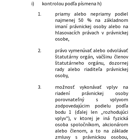
i)
kontrolou podľa písmena h)
1.
priamy alebo nepriamy podiel
najmenej 50 % na základnom
imaní právnickej osoby alebo na
hlasovacích právach v právnickej
osobe,
2.
právo vymenúvať alebo odvolávať
štatutárny orgán, väčšinu členov
štatutárneho orgánu, dozornej
rady alebo riaditeľa právnickej
osoby,
3.
možnosť vykonávať vplyv na
riadení právnickej osoby
porovnateľný s vplyvom
zodpovedajúcim podielu podľa
bodu 1 (ďalej len „rozhodujúci
vplyv"), v ktorej je iná fyzická
osoba spoločníkom, akcionárom
alebo členom, a to na základe
zmluvy s právnickou osobou,