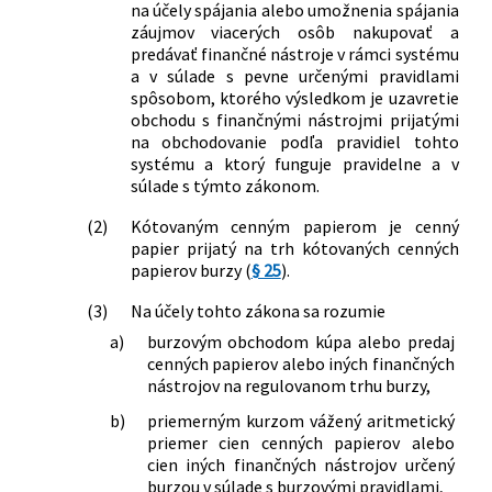
č. 747/2004 Z. z. o dohľade nad
na účely spájania alebo umožnenia spájania
záujmov viacerých osôb nakupovať a
finančným trhom a o zmene a doplnení
predávať finančné nástroje v rámci systému
niektorých zákonov v znení neskorších
a v súlade s pevne určenými pravidlami
predpisov a ktorým sa menia a
spôsobom, ktorého výsledkom je uzavretie
dopĺňajú niektoré zákony
obchodu s finančnými nástrojmi prijatými
187/2025 Z. z.
Zákon, ktorým sa dopĺňa zákon č.
na obchodovanie podľa pravidiel tohto
566/2001 Z. z. o cenných papieroch a
systému a ktorý funguje pravidelne a v
investičných službách a o zmene a
súlade s týmto zákonom.
doplnení niektorých zákonov (zákon o
cenných papieroch) v znení neskorších
(2)
Kótovaným cenným papierom je cenný
papier prijatý na trh kótovaných cenných
predpisov a ktorým sa menia a
papierov burzy (
§ 25
).
dopĺňajú niektoré zákony
284/2025 Z. z.
Zákon, ktorým sa mení a dopĺňa zákon
(3)
Na účely tohto zákona sa rozumie
č. 566/2001 Z. z. o cenných papieroch a
a)
burzovým obchodom kúpa alebo predaj
investičných službách a o zmene a
cenných papierov alebo iných finančných
doplnení niektorých zákonov (zákon o
nástrojov na regulovanom trhu burzy,
cenných papieroch) v znení neskorších
predpisov a ktorým sa menia a
b)
priemerným kurzom vážený aritmetický
priemer cien cenných papierov alebo
dopĺňajú niektoré zákony
cien iných finančných nástrojov určený
burzou v súlade s burzovými pravidlami,