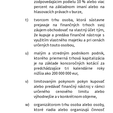
zodpovedajúcim podielu 10 % alebo viac
percent na základnom imaní alebo na
hlasovacích právach v burze,
t)
tvorcom trhu osoba, ktorá sústavne
prejavuje na finančných trhoch svoj
záujem obchodovať na vlastný účet tým,
že kupuje a predáva finančné nástroje s
využitím vlastného majetku a pri cenách
určených touto osobou,
u)
malým a stredným podnikom podnik,
ktorého priemerná trhová kapitalizácia
je na základe koncoročných kotácií za
predchádzajúce tri kalendárne roky
nižšia ako 200 000 000 eur,
v)
limitovaným pokynom pokyn kupovať
alebo predávať finančný nástroj v rámci
určeného cenového limitu alebo
výhodnejšie a v konkrétnom objeme,
w)
organizátorom trhu osoba alebo osoby,
ktoré riadia alebo organizujú činnosť