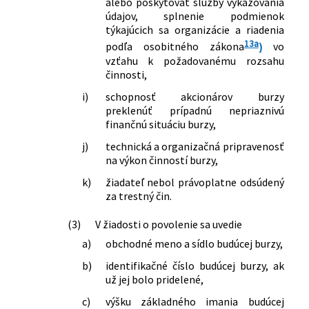
alebo poskytovať služby vykazovania
údajov, splnenie podmienok
týkajúcich sa organizácie a riadenia
13a
podľa osobitného zákona
)
vo
vzťahu k požadovanému rozsahu
činnosti,
i)
schopnosť akcionárov burzy
preklenúť prípadnú nepriaznivú
finančnú situáciu burzy,
j)
technická a organizačná pripravenosť
na výkon činností burzy,
k)
žiadateľ nebol právoplatne odsúdený
za trestný čin.
(3)
V žiadosti o povolenie sa uvedie
a)
obchodné meno a sídlo budúcej burzy,
b)
identifikačné číslo budúcej burzy, ak
už jej bolo pridelené,
c)
výšku základného imania budúcej