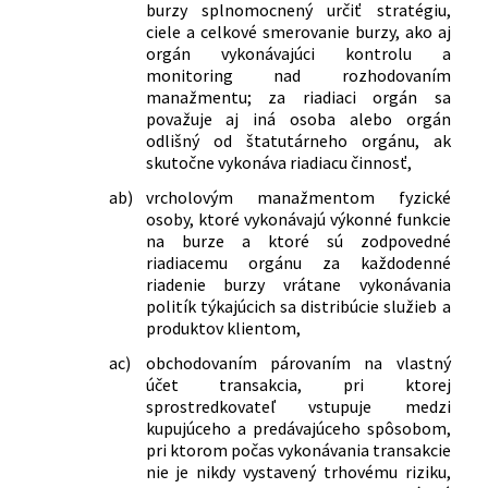
burzy splnomocnený určiť stratégiu,
ciele a celkové smerovanie burzy, ako aj
orgán vykonávajúci kontrolu a
monitoring nad rozhodovaním
manažmentu; za riadiaci orgán sa
považuje aj iná osoba alebo orgán
odlišný od štatutárneho orgánu, ak
skutočne vykonáva riadiacu činnosť,
ab)
vrcholovým manažmentom fyzické
osoby, ktoré vykonávajú výkonné funkcie
na burze a ktoré sú zodpovedné
riadiacemu orgánu za každodenné
riadenie burzy vrátane vykonávania
politík týkajúcich sa distribúcie služieb a
produktov klientom,
ac)
obchodovaním párovaním na vlastný
účet transakcia, pri ktorej
sprostredkovateľ vstupuje medzi
kupujúceho a predávajúceho spôsobom,
pri ktorom počas vykonávania transakcie
nie je nikdy vystavený trhovému riziku,