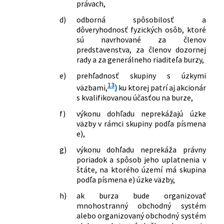
právach,
d)
odborná spôsobilosť a
dôveryhodnosť fyzických osôb, ktoré
sú navrhované za členov
predstavenstva, za členov dozornej
rady a za generálneho riaditeľa burzy,
e)
prehľadnosť skupiny s úzkymi
13
väzbami,
)
ku ktorej patrí aj akcionár
s kvalifikovanou účasťou na burze,
f)
výkonu dohľadu neprekážajú úzke
väzby v rámci skupiny podľa písmena
e),
g)
výkonu dohľadu neprekáža právny
poriadok a spôsob jeho uplatnenia v
štáte, na ktorého území má skupina
podľa písmena e) úzke väzby,
h)
ak burza bude organizovať
mnohostranný obchodný systém
alebo organizovaný obchodný systém