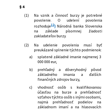
§ 4
(1)
Na vznik a činnosť burzy je potrebné
povolenie. O udelení povolenia
12
rozhoduje
)
Národná banka Slovenska
na základe písomnej žiadosti
zakladateľov burzy.
(2)
Na udelenie povolenia musí byť
preukázané splnenie týchto podmienok:
a)
splatené základné imanie najmenej 3
000 000 eur,
b)
prehľadný a dôveryhodný pôvod
základného imania a ďalších
finančných zdrojov burzy,
c)
vhodnosť osôb s kvalifikovanou
účasťou na burze a prehľadnosť
vzťahov týchto osôb s inými osobami,
najmä prehľadnosť podielov na
základnom imaní a na hlasovacích