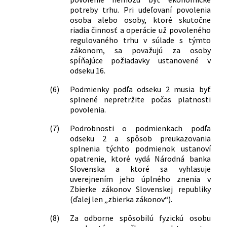
potreby trhu. Pri udeľovaní povolenia
osoba alebo osoby, ktoré skutočne
riadia činnosť a operácie už povoleného
regulovaného trhu v súlade s týmto
zákonom, sa považujú za osoby
spĺňajúce požiadavky ustanovené v
odseku 16.
(6)
Podmienky podľa odseku 2 musia byť
splnené nepretržite počas platnosti
povolenia.
(7)
Podrobnosti o podmienkach podľa
odseku 2 a spôsob preukazovania
splnenia týchto podmienok ustanoví
opatrenie, ktoré vydá Národná banka
Slovenska a ktoré sa vyhlasuje
uverejnením jeho úplného znenia v
Zbierke zákonov Slovenskej republiky
(ďalej len „zbierka zákonov“).
(8)
Za odborne spôsobilú fyzickú osobu