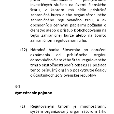
č. 371/2014 Z. z. o riešení krízových
investičných služieb na území členského
situácií na finančnom trhu a o zmene a
štátu, v ktorom má sídlo príslušná
zahraničná burza alebo organizátor iného
doplnení niektorých zákonov v znení
zahraničného regulovaného trhu, a ak
neskorších predpisov a ktorým sa
obchodník s cennými papiermi požiadal o
menia a dopĺňajú niektoré zákony
členstvo alebo o prístup k obchodovaniu na
309/2023 Z. z.
Zákon o premenách obchodných
tejto zahraničnej burze alebo na tomto
spoločností a družstiev a o zmene a
zahraničnom regulovanom trhu.
doplnení niektorých zákonov
105/2024 Z. z.
Zákon, ktorým sa mení a dopĺňa zákon
(12)
Národná banka Slovenska po doručení
č. 431/2002 Z. z. o účtovníctve v znení
oznámenia od príslušného orgánu
domovského členského štátu regulovaného
neskorších predpisov a ktorým sa
trhu o skutočnosti podľa odseku 11 požiada
menia a dopĺňajú niektoré zákony
tento príslušný orgán o poskytnutie údajov
107/2024 Z. z.
Zákon, ktorým sa mení a dopĺňa zákon
o účastníkoch zo Slovenskej republiky.
č. 566/2001 Z. z. o cenných papieroch a
investičných službách a o zmene a
§ 3
doplnení niektorých zákonov (zákon o
Vymedzenie pojmov
cenných papieroch) v znení neskorších
predpisov a ktorým sa menia a
dopĺňajú niektoré zákony
(1)
Regulovaným trhom je mnohostranný
334/2024 Z. z.
Zákon, ktorým sa mení a dopĺňa zákon
systém organizovaný organizátorom trhu