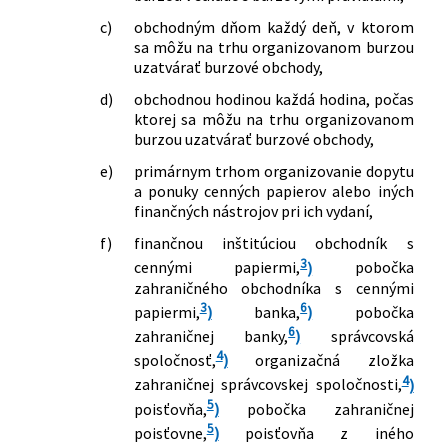
c)
obchodným dňom každý deň, v ktorom
sa môžu na trhu organizovanom burzou
uzatvárať burzové obchody,
d)
obchodnou hodinou každá hodina, počas
ktorej sa môžu na trhu organizovanom
burzou uzatvárať burzové obchody,
e)
primárnym trhom organizovanie dopytu
a ponuky cenných papierov alebo iných
finančných nástrojov pri ich vydaní,
f)
finančnou inštitúciou obchodník s
3
cennými papiermi,
)
pobočka
zahraničného obchodníka s cennými
3
6
papiermi,
)
banka,
)
pobočka
6
zahraničnej banky,
)
správcovská
4
spoločnosť,
)
organizačná zložka
4
zahraničnej správcovskej spoločnosti,
)
5
poisťovňa,
)
pobočka zahraničnej
5
poisťovne,
)
poisťovňa z iného