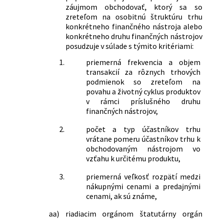
záujmom obchodovať, ktorý sa so
zreteľom na osobitnú štruktúru trhu
konkrétneho finančného nástroja alebo
konkrétneho druhu finančných nástrojov
posudzuje v súlade s týmito kritériami:
1.
priemerná frekvencia a objem
transakcií za rôznych trhových
podmienok so zreteľom na
povahu a životný cyklus produktov
v rámci príslušného druhu
finančných nástrojov,
2.
počet a typ účastníkov trhu
vrátane pomeru účastníkov trhu k
obchodovaným nástrojom vo
vzťahu k určitému produktu,
3.
priemerná veľkosť rozpätí medzi
nákupnými cenami a predajnými
cenami, ak sú známe,
aa)
riadiacim orgánom štatutárny orgán