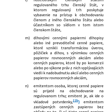
regulovaného trhu členský štát, v
ktorom regulovaný trh poskytuje
vybavenie na prístup k obchodovaniu
členom z iného členského štátu alebo
účastníkom so sídlom v tom istom
členskom štáte,
m)
dlhovými cennými papiermi dlhopisy
alebo iné prevoditeľné cenné papiere,
ktoré vznikli transformáciou úverov,
pôžičiek a dlhov, s výnimkou cenných
papierov rovnocenných akciám alebo
cenných papierov, ktoré by po konverzii
alebo po výkone práv z nich vyplývajúcich
viedli k nadobudnutiu akcií alebo cenných
papierov rovnocenných akciám,
n)
emitentom osoba, ktorej cenné papiere
sú prijaté na obchodovanie na
regulovanom trhu; emitent je, ak ide o
11b
vkladové potvrdenky,
)
emitentom
zastúpených cenných papierov bez
ohľadu na to, či sú tieto cenné papiere