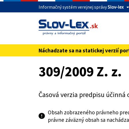
Informačný systém verejnej správy
Slov-lex
Táto stránka je zabezpečená
Buďte pozorní a vždy sa uistite, že zdieľate 
webovú stránku verejnej správy SR. Zabezpeče
pred názvom domény webového sídla.
Náchadzate sa na statickej verzií por
Preskoč na obsah
309/2009 Z. z.
Časová verzia predpisu účinná 
Obsah zobrazeného právneho pred
právne záväzný obsah sa nachádza