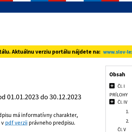
informácie iba cez zabezpečenú
ná stránka vždy začína https://
tálu. Aktuálnu verziu portálu nájdete na:
www.slov-le
Obsah
Čl. I
PRÍLOHY
od 01.01.2023 do 30.12.2023
Čl. IV
1.
pisu má informatívny charakter,
2.
 v
pdf verzii
právneho predpisu.
Čl. V