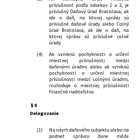
hodnoty v znení neskorších predpisov a
príslušnosť podľa odsekov 1 a 2, je
ktorým sa menia a dopĺňajú niektoré
príslušný Daňový úrad Bratislava, ak
zákony
ide o daň, na ktorej správu sú
131/2026 Z. z.
Zákon, ktorým sa mení a dopĺňa zákon
príslušné daňové úrady alebo Colný
č. 8/2009 Z. z. o cestnej premávke a o
úrad Bratislava, ak ide o daň, na
zmene a doplnení niektorých zákonov
ktorej správu sú príslušné colné
úrady.
v znení neskorších predpisov a ktorým
sa menia a dopĺňajú niektoré zákony
(4)
Ak vzniknú pochybnosti o určení
miestnej príslušnosti medzi
daňovými úradmi alebo ak vzniknú
pochybnosti o určení miestnej
príslušnosti medzi colnými úradmi,
rozhoduje o miestnej príslušnosti
finančné riaditeľstvo.
§ 8
Delegovanie
(1)
Na návrh daňového subjektu alebo na
podnet správcu dane môže