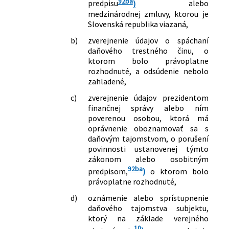
92ba
predpisu
)
alebo
medzinárodnej zmluvy, ktorou je
Slovenská republika viazaná,
b)
zverejnenie údajov o spáchaní
daňového trestného činu, o
ktorom bolo právoplatne
rozhodnuté, a odsúdenie nebolo
zahladené,
c)
zverejnenie údajov prezidentom
finančnej správy alebo ním
poverenou osobou, ktorá má
oprávnenie oboznamovať sa s
daňovým tajomstvom, o porušení
povinnosti ustanovenej týmto
zákonom alebo osobitným
92ba
predpisom,
)
o ktorom bolo
právoplatne rozhodnuté,
d)
oznámenie alebo sprístupnenie
daňového tajomstva subjektu,
ktorý na základe verejného
10