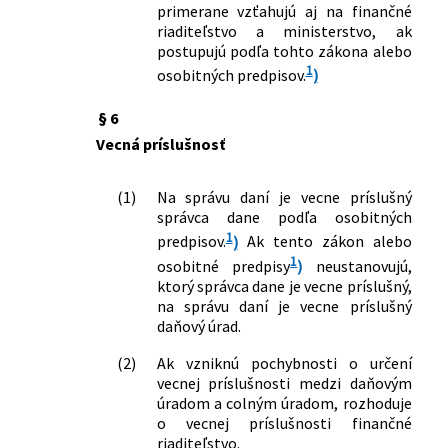
primerane vzťahujú aj na finančné
niektorých zákonov
riaditeľstvo a ministerstvo, ak
59/2023 Z. z.
Zákon, ktorým sa mení zákon Národnej
postupujú podľa tohto zákona alebo
rady Slovenskej republiky č. 145/1995 Z.
1
osobitných predpisov.
)
z. o správnych poplatkoch v znení
neskorších predpisov a o zmene a
§ 6
doplnení niektorých zákonov
Vecná príslušnosť
507/2023 Z. z.
Zákon o dorovnávacej dani na
zabezpečenie minimálnej úrovne
zdanenia nadnárodných skupín
(1)
Na správu daní je vecne príslušný
správca dane podľa osobitných
podnikov a veľkých vnútroštátnych
1
skupín a o doplnení zákona č. 563/2009
predpisov.
)
Ak tento zákon alebo
1
Z. z. o správe daní (daňový poriadok) a o
osobitné predpisy
)
neustanovujú,
zmene a doplnení niektorých zákonov
ktorý správca dane je vecne príslušný,
na správu daní je vecne príslušný
v znení neskorších predpisov
daňový úrad.
508/2023 Z. z.
Zákon, ktorým sa menia a dopĺňajú
niektoré zákony v súvislosti s pomocou
(2)
Ak vzniknú pochybnosti o určení
so splácaním úverov na bývanie
vecnej príslušnosti medzi daňovým
87/2024 Z. z.
Zákon, ktorým sa mení a dopĺňa zákon
úradom a colným úradom, rozhoduje
č. 461/2003 Z. z. o sociálnom poistení v
o vecnej príslušnosti finančné
znení neskorších predpisov a ktorým sa
riaditeľstvo.