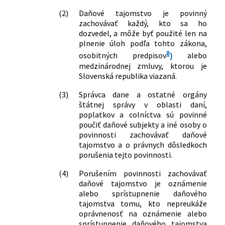
(2)
Daňové tajomstvo je povinný
zachovávať každý, kto sa ho
dozvedel, a môže byť použité len na
plnenie úloh podľa tohto zákona,
8
osobitných predpisov
)
alebo
medzinárodnej zmluvy, ktorou je
Slovenská republika viazaná.
(3)
Správca dane a ostatné orgány
štátnej správy v oblasti daní,
poplatkov a colníctva sú povinné
poučiť daňové subjekty a iné osoby o
povinnosti zachovávať daňové
tajomstvo a o právnych dôsledkoch
porušenia tejto povinnosti.
(4)
Porušením povinnosti zachovávať
daňové tajomstvo je oznámenie
alebo sprístupnenie daňového
tajomstva tomu, kto nepreukáže
oprávnenosť na oznámenie alebo
sprístupnenie daňového tajomstva