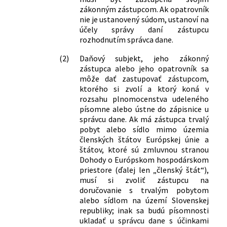
zákonným zástupcom. Ak opatrovník
nie je ustanovený súdom, ustanoví na
účely správy daní zástupcu
rozhodnutím správca dane.
(2)
Daňový subjekt, jeho zákonný
zástupca alebo jeho opatrovník sa
môže dať zastupovať zástupcom,
ktorého si zvolí a ktorý koná v
rozsahu plnomocenstva udeleného
písomne alebo ústne do zápisnice u
správcu dane. Ak má zástupca trvalý
pobyt alebo sídlo mimo územia
členských štátov Európskej únie a
štátov, ktoré sú zmluvnou stranou
Dohody o Európskom hospodárskom
priestore (ďalej len „členský štát“),
musí si zvoliť zástupcu na
doručovanie s trvalým pobytom
alebo sídlom na území Slovenskej
republiky; inak sa budú písomnosti
ukladať u správcu dane s účinkami