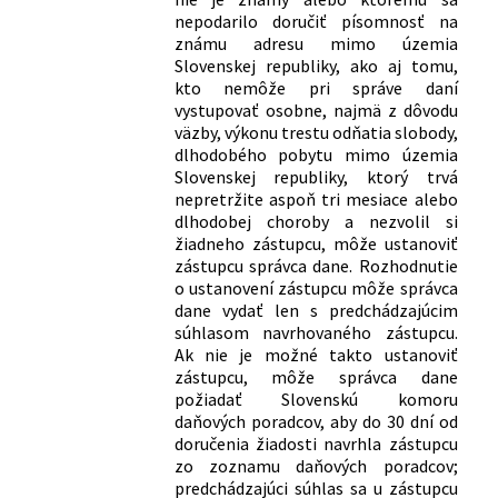
nepodarilo doručiť písomnosť na
známu adresu mimo územia
Slovenskej republiky, ako aj tomu,
kto nemôže pri správe daní
vystupovať osobne, najmä z dôvodu
väzby, výkonu trestu odňatia slobody,
dlhodobého pobytu mimo územia
Slovenskej republiky, ktorý trvá
nepretržite aspoň tri mesiace alebo
dlhodobej choroby a nezvolil si
žiadneho zástupcu, môže ustanoviť
zástupcu správca dane. Rozhodnutie
o ustanovení zástupcu môže správca
dane vydať len s predchádzajúcim
súhlasom navrhovaného zástupcu.
Ak nie je možné takto ustanoviť
zástupcu, môže správca dane
požiadať Slovenskú komoru
daňových poradcov, aby do 30 dní od
doručenia žiadosti navrhla zástupcu
zo zoznamu daňových poradcov;
predchádzajúci súhlas sa u zástupcu