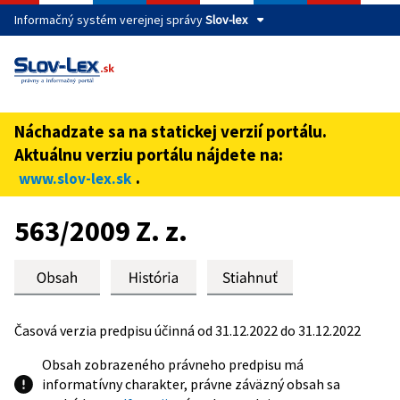
Informačný systém verejnej správy
Slov-lex
Táto stránka je zabezpečená
Buďte pozorní a vždy sa uistite, že zdieľate informácie iba
cez zabezpečenú webovú stránku verejnej správy SR.
Náchadzate sa na statickej verzií portálu.
Zabezpečená stránka vždy začína https:// pred názvom
Aktuálnu verziu portálu nájdete na:
domény webového sídla.
.
www.slov-lex.sk
Preskoč na obsah
563/2009 Z. z.
Časová verzia predpisu účinná od 31.12.2022 do 31.12.2022
Obsah zobrazeného právneho predpisu má
informatívny charakter, právne záväzný obsah sa