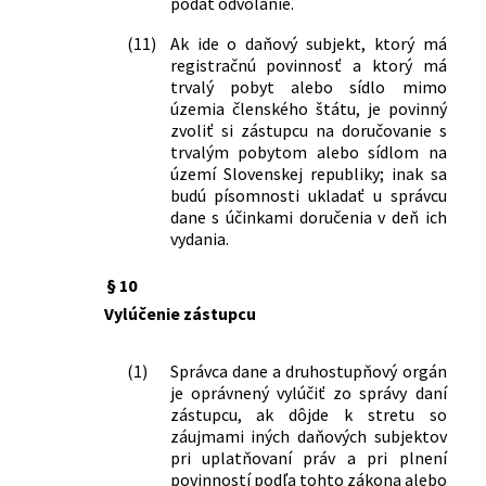
podať odvolanie.
(11)
Ak ide o daňový subjekt, ktorý má
registračnú povinnosť a ktorý má
trvalý pobyt alebo sídlo mimo
územia členského štátu, je povinný
zvoliť si zástupcu na doručovanie s
trvalým pobytom alebo sídlom na
území Slovenskej republiky; inak sa
budú písomnosti ukladať u správcu
dane s účinkami doručenia v deň ich
vydania.
§ 10
Vylúčenie zástupcu
(1)
Správca dane a druhostupňový orgán
je oprávnený vylúčiť zo správy daní
zástupcu, ak dôjde k stretu so
záujmami iných daňových subjektov
pri uplatňovaní práv a pri plnení
povinností podľa tohto zákona alebo