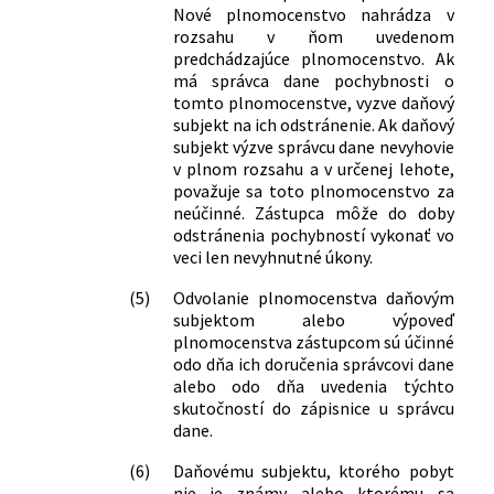
Nové plnomocenstvo nahrádza v
rozsahu v ňom uvedenom
predchádzajúce plnomocenstvo. Ak
má správca dane pochybnosti o
tomto plnomocenstve, vyzve daňový
subjekt na ich odstránenie. Ak daňový
subjekt výzve správcu dane nevyhovie
v plnom rozsahu a v určenej lehote,
považuje sa toto plnomocenstvo za
neúčinné. Zástupca môže do doby
odstránenia pochybností vykonať vo
veci len nevyhnutné úkony.
(5)
Odvolanie plnomocenstva daňovým
subjektom alebo výpoveď
plnomocenstva zástupcom sú účinné
odo dňa ich doručenia správcovi dane
alebo odo dňa uvedenia týchto
skutočností do zápisnice u správcu
dane.
(6)
Daňovému subjektu, ktorého pobyt
nie je známy alebo ktorému sa