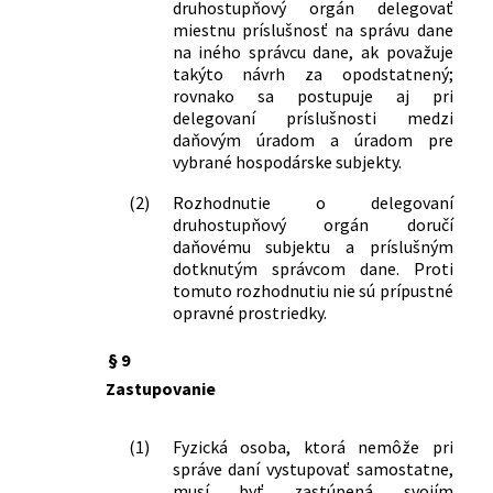
druhostupňový orgán delegovať
miestnu príslušnosť na správu dane
na iného správcu dane, ak považuje
takýto návrh za opodstatnený;
rovnako sa postupuje aj pri
delegovaní príslušnosti medzi
daňovým úradom a úradom pre
vybrané hospodárske subjekty.
(2)
Rozhodnutie o delegovaní
druhostupňový orgán doručí
daňovému subjektu a príslušným
dotknutým správcom dane. Proti
tomuto rozhodnutiu nie sú prípustné
opravné prostriedky.
§ 9
Zastupovanie
(1)
Fyzická osoba, ktorá nemôže pri
správe daní vystupovať samostatne,
musí byť zastúpená svojím