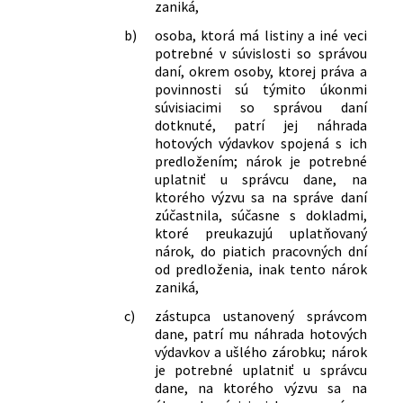
zaniká,
b)
osoba, ktorá má listiny a iné veci
potrebné v súvislosti so správou
daní, okrem osoby, ktorej práva a
povinnosti sú týmito úkonmi
súvisiacimi so správou daní
dotknuté, patrí jej náhrada
hotových výdavkov spojená s ich
predložením; nárok je potrebné
uplatniť u správcu dane, na
ktorého výzvu sa na správe daní
zúčastnila, súčasne s dokladmi,
ktoré preukazujú uplatňovaný
nárok, do piatich pracovných dní
od predloženia, inak tento nárok
zaniká,
c)
zástupca ustanovený správcom
dane, patrí mu náhrada hotových
výdavkov a ušlého zárobku; nárok
je potrebné uplatniť u správcu
dane, na ktorého výzvu sa na