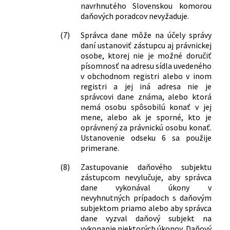
navrhnutého Slovenskou komorou
daňových poradcov nevyžaduje.
(7)
Správca dane môže na účely správy
daní ustanoviť zástupcu aj právnickej
osobe, ktorej nie je možné doručiť
písomnosť na adresu sídla uvedeného
v obchodnom registri alebo v inom
registri a jej iná adresa nie je
správcovi dane známa, alebo ktorá
nemá osobu spôsobilú konať v jej
mene, alebo ak je sporné, kto je
oprávnený za právnickú osobu konať.
Ustanovenie odseku 6 sa použije
primerane.
(8)
Zastupovanie daňového subjektu
zástupcom nevylučuje, aby správca
dane vykonával úkony v
nevyhnutných prípadoch s daňovým
subjektom priamo alebo aby správca
dane vyzval daňový subjekt na
vykonanie niektorých úkonov. Daňový