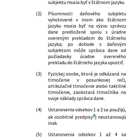
subjektu musia byť v štátnom jazyku.
znení neskorších predpisov a ktorým sa
menia a dopĺňajú niektoré zákony
(2)
Písomnosti daňového subjektu
325/2022 Z. z.
Zákon, ktorým sa mení a dopĺňa zákon
vyhotovené v inom ako štátnom
č. 305/2013 Z. z. o elektronickej podobe
jazyku musia byť na výzvu správcu
výkonu pôsobnosti orgánov verejnej
dane predložené spolu s úradne
moci a o zmene a doplnení niektorých
overeným prekladom do štátneho
zákonov (zákon o e-Governmente) v
jazyka; po dohode s daňovým
znení neskorších predpisov a ktorým sa
subjektom môže správca dane od
menia a dopĺňajú niektoré zákony
požiadavky úradne overeného
prekladu do štátneho jazyka upustiť.
433/2022 Z. z.
Zákon, ktorým sa mení a dopĺňa zákon
č. 251/2012 Z. z. o energetike a o zmene
(3)
Fyzickej osobe, ktorá je odkázaná na
a doplnení niektorých zákonov v znení
tlmočenie v posunkovej reči,
neskorších predpisov a ktorým sa
artikulačné tlmočenie alebo taktilné
menia a dopĺňajú niektoré zákony
tlmočenie, zaobstará tlmočníka na
496/2022 Z. z.
Zákon, ktorým sa mení a dopĺňa zákon
svoje náklady správca dane.
č. 595/2003 Z. z. o dani z príjmov v znení
(4)
Ustanovenia odsekov 1 a 2 sa použijú,
neskorších predpisov a ktorým sa
4
menia a dopĺňajú niektoré zákony
ak osobitné predpisy
)
neustanovujú
inak.
519/2022 Z. z.
Zákon o solidárnom príspevku z
činností v odvetviach ropy, zemného
(5)
Ustanovenia odsekov 1 až 4 sa
plynu, uhlia a rafinérií a o doplnení