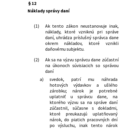
§ 12
Náklady správy daní
(1)
Ak tento zákon neustanovuje inak,
náklady, ktoré vzniknú pri správe
daní, uhrádza príslušný správca dane
okrem nákladov, ktoré vznikli
daňovému subjektu.
(2)
Ak sa na výzvu správcu dane zúčastní
na úkonoch súvisiacich so správou
daní
a)
svedok, patrí mu náhrada
hotových výdavkov a ušlého
zárobku; nárok je potrebné
uplatniť u správcu dane, na
ktorého výzvu sa na správe daní
zúčastnil, súčasne s dokladmi,
ktoré preukazujú uplatňovaný
nárok, do piatich pracovných dní
po výsluchu, inak tento nárok