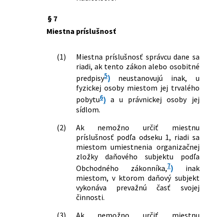
menia a dopĺňajú niektoré zákony
102/2024 Z. z.
Zákon, ktorým sa mení a dopĺňa zákon
§ 7
č. 222/2004 Z. z. o dani z pridanej
Miestna príslušnosť
hodnoty v znení neskorších predpisov a
ktorým sa menia a dopĺňajú niektoré
(1)
Miestna príslušnosť správcu dane sa
zákony
riadi, ak tento zákon alebo osobitné
251/2024 Z. z.
Zákon o dani zo sladených
5
predpisy
)
neustanovujú inak, u
nealkoholických nápojov a o zmene a
fyzickej osoby miestom jej trvalého
doplnení niektorých zákonov
6
pobytu
)
a u právnickej osoby jej
279/2024 Z. z.
Zákon o dani z finančných transakcií a
sídlom.
o zmene a doplnení niektorých
zákonov
(2)
Ak nemožno určiť miestnu
153/2025 Z. z.
Zákon, ktorým sa mení a dopĺňa zákon
príslušnosť podľa odseku 1, riadi sa
č. 595/2003 Z. z. o dani z príjmov v znení
miestom umiestnenia organizačnej
neskorších predpisov a o zmene a
zložky daňového subjektu podľa
doplnení niektorých zákonov
7
Obchodného zákonníka,
)
inak
384/2025 Z. z.
Zákon o evidencii tržieb a o zmene a
miestom, v ktorom daňový subjekt
vykonáva prevažnú časť svojej
doplnení niektorých zákonov
činnosti.
385/2025 Z. z.
Zákon, ktorým sa mení a dopĺňa zákon
č. 222/2004 Z. z. o dani z pridanej
(3)
Ak nemožno určiť miestnu