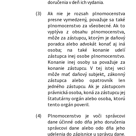
doručenia v deň ich vydania.
(3)
Ak nie je rozsah plnomocenstva
presne vymedzený, považuje sa také
plnomocenstvo za všeobecné. Ak to
vyplýva z obsahu plnomocenstva,
môže za zástupcu, ktorým je daňový
poradca alebo advokát konať aj iná
osoba; na také konanie udelí
zástupca inej osobe plnomocenstvo.
Konanie inej osoby sa považuje za
konanie zástupcu. V tej istej veci
môže mať daňový subjekt, zákonný
zástupca alebo opatrovník len
jedného zástupcu. Ak je zástupcom
právnická osoba, koná za zástupcu jej
štatutárny orgán alebo osoba, ktorú
tento orgán poveril.
(4)
Plnomocenstvo je voči správcovi
dane účinné odo dňa jeho doručenia
správcovi dane alebo odo dňa jeho
udelenia do zápisnice u správcu dane.