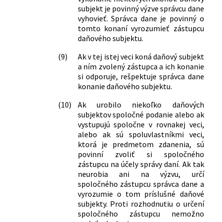
subjekt je povinný výzve správcu dane
vyhovieť. Správca dane je povinný o
tomto konaní vyrozumieť zástupcu
daňového subjektu.
(9)
Ak v tej istej veci koná daňový subjekt
a ním zvolený zástupca a ich konanie
si odporuje, rešpektuje správca dane
konanie daňového subjektu.
(10)
Ak urobilo niekoľko daňových
subjektov spoločné podanie alebo ak
vystupujú spoločne v rovnakej veci,
alebo ak sú spoluvlastníkmi veci,
ktorá je predmetom zdanenia, sú
povinní zvoliť si spoločného
zástupcu na účely správy daní. Ak tak
neurobia ani na výzvu, určí
spoločného zástupcu správca dane a
vyrozumie o tom príslušné daňové
subjekty. Proti rozhodnutiu o určení
spoločného zástupcu nemožno